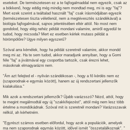
eseteket. De természetesen ez a te fajfogalmaddal nem egyezik, csak az
a bökkenő, hogy eddig még mindig nem mondtad meg, mi is egy "faj"?
Mert ezek szerint a teáltalad használt "faj" csak írásmódjában egyezik
(természetesen tiszta véletlenül, nem a megtévesztés szándékával) a
biológia fajfogalmával, sajnos jelentésében eltér attól. No most nem
gondolod, hogy elég nehéz példát mondani valamire, amiről egyedül te
tudod, hogy micsoda? Mert ez esetben kérlek mutass példát a
hörömpölőre? Ugye milyen egyszerű?
Szóval arra kérnélek, hogy ha példát szeretnél valamire, akkor mondd
meg mi az. Ha te sem tudod, akkor maradjunk annyiban, hogy a Gorni
féle "faj" a jivátmával egy csoportba tartozik, csak érezni lehet,
másoknak elmagyarázni nem.
"Ám azt felejted el - nyilván szándékosan -, hogy a fő kérdés nem ez
(szaporodnak-e egymás között), hanem az új rendszertani jellemzők
kialakulása."
Mik azok a rendszertani jellemzők? Újabb varázsszó? Nézd, attól, hogy
te megint megálmodtál egy új "szakkifejezést", attól még nem lesz több
értelme a mondókádnak. Szóval mit is szeretnél mondani? Varázsszavak
nélkül, ah kérhetném.
"Egyrészt számos esetben előfordul, hogy azok a populációk, amelyek
ma nem szaporodnak egymás között, idővel ismét "összetalálkoznak". "