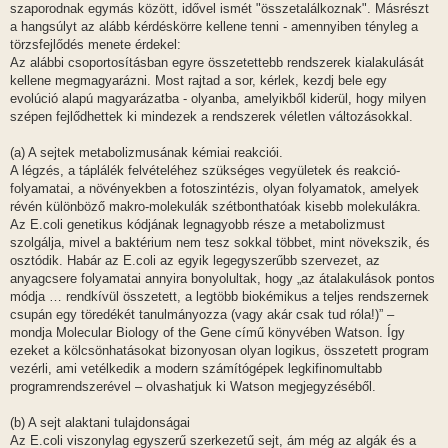
szaporodnak egymás között, idővel ismét "összetalálkoznak". Másrészt
a hangsúlyt az alább kérdéskörre kellene tenni - amennyiben tényleg a
törzsfejlődés menete érdekel:
Az alábbi csoportosításban egyre összetettebb rendszerek kialakulását
kellene megmagyarázni. Most rajtad a sor, kérlek, kezdj bele egy
evolúció alapú magyarázatba - olyanba, amelyikből kiderül, hogy milyen
szépen fejlődhettek ki mindezek a rendszerek véletlen változásokkal.
(a) A sejtek metabolizmusának kémiai reakciói.
A légzés, a táplálék felvételéhez szükséges vegyületek és reakció-
folyamatai, a növényekben a fotoszintézis, olyan folyamatok, amelyek
révén különböző makro-molekulák szétbonthatóak kisebb molekulákra.
Az E.coli genetikus kódjának legnagyobb része a metabolizmust
szolgálja, mivel a baktérium nem tesz sokkal többet, mint növekszik, és
osztódik. Habár az E.coli az egyik legegyszerűbb szervezet, az
anyagcsere folyamatai annyira bonyolultak, hogy „az átalakulások pontos
módja … rendkívül összetett, a legtöbb biokémikus a teljes rendszernek
csupán egy töredékét tanulmányozza (vagy akár csak tud róla!)” –
mondja Molecular Biology of the Gene című könyvében Watson. Így
ezeket a kölcsönhatásokat bizonyosan olyan logikus, összetett program
vezérli, ami vetélkedik a modern számítógépek legkifinomultabb
programrendszerével – olvashatjuk ki Watson megjegyzéséből.
(b) A sejt alaktani tulajdonságai
Az E.coli viszonylag egyszerű szerkezetű sejt, ám még az algák és a