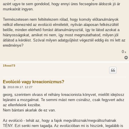
azért ugye te sem gondolod, hogy ennyi üres fecsegésre áldozok jó ár
munkaórát ingyen.
Természetesen nem feltételezem rólad, hogy komoly előtanulmányok
nélkül elleneznéd az evolúció elméletét, nyilván alaposan felkészültél
belőle, minden elérhető forrást áttanulmányoztál, így te látod azokat a
hiányosságokat, amiket mi nem, így most megmutathatod, milyen jól
átlátod a kérdést. Szóval milyen adatgyűjtést végeztél eddig és mi lett az
eredménye?
0
x
19zozi73
Evolúció vagy kreacionizmus?
H
2010.09.17. 12:27
o
z
georg, szerintem olvass el néhány kreacionista könyvet, mielőtt idejössz
z
lejáratni a mozgalmat. Te semmi mást nem csinálsz, csak fegyvert adsz
á
s
az ellenfeleink kezébe.
z
Nem bántani akarlak de ez van.
ó
l
á
Az evolúció - tehát az, hogy a fajok megváltoznak/megváltozhatnak
s
TÉNY. Ezt senki nem tagadja. Az evolúcióban mi is hiszünk, legalább is