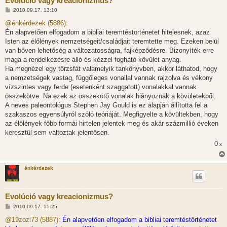
Evolúció vagy kreacionizmus?
H
2010.09.17. 13:10
o
z
@énkérdezek (5886):
z
Én alapvetően elfogadom a bibliai teremtéstörténetet hitelesnek, azaz
á
s
Isten az élőlények nemzetségeit/családjait teremtette meg. Ezeken belül
z
van bőven lehetőség a változatosságra, fajképződésre. Bizonyíték erre
ó
l
maga a rendelkezésre álló és kézzel fogható kövület anyag.
á
Ha megnézel egy törzsfát valamelyik tankönyvben, akkor láthatod, hogy
s
a nemzetségek vastag, függőleges vonallal vannak rajzolva és vékony
vízszintes vagy ferde (esetenként szaggatott) vonalakkal vannak
összekötve. Na ezek az összekötő vonalak hiányoznak a kövületekből.
A neves paleontológus Stephen Jay Gould is ez alapján állította fel a
szakaszos egyensúlyról szóló teóriáját. Megfigyelte a kövültekben, hogy
az élőlények főbb formái hirtelen jelentek meg és akár százmillió éveken
keresztül sem változtak jelentősen.
0
x
énkérdezek
Evolúció vagy kreacionizmus?
H
2010.09.17. 15:25
o
z
@19zozi73 (5887):
Én alapvetően elfogadom a bibliai teremtéstörténetet
z