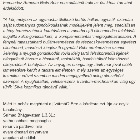
Fernandez-Armesto Niels Bohr vonzódásáról íraki az ősi kínai Tao iránt
érdeklődött:
"A kör, melyben az egymásba ölelkező kettős hullám egyesül, számára
saját tudományos gondolkodásának modelljeként jelent meg, speciálisan
a fény természetének kutatásában a zavarba ejtő ellenmondás feloldását
sugallta kulcs-gondolatként, a ’komplementaritás’ megfogalmazásában. A
fénynél tapasztalható hullám-természet és részecske-természet egyrészt
ellentmond, másrészt kiegészíti egymást Bohr értelmezése szerint.
Jelenleg a nyugati gondolkodás rövid ideig tartó felsőbbrendűségének
elfogadását átvette a hinduktól, taoistáktól, buddhistáktól kölcsönzött
elképzelések befolyása. Az anyag és energia úgy tűnik már jóval előbb
ismertetésre került a taoista elméletben, mely szerint az egységes
kozmikus erővel szemben minden megfigyelhető dolog okozatként
szerepel. A nyughatatlan, véletlenszerű, kvantum-mechnanikus világ úgy
tűnik ’Síva kozmikus táncává’ válik."
Miért is nehéz megérteni a jívátmát? Erre a kérdésre ezt írja az egyik
tanulmány:
Srímad Bhágavatam 1.3.31.:
yatha nabhasi meghaugho
renur va parthivo ’nile
evam drastari drsyatvam
aropitam abuddhib