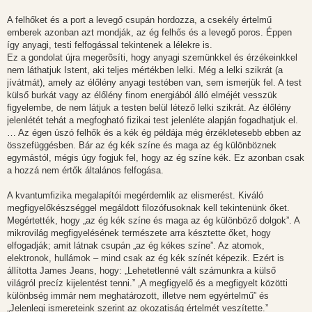
A felhőket és a port a levegő csupán hordozza, a csekély értelmű
emberek azonban azt mondják, az ég felhős és a levegő poros. Éppen
így anyagi, testi felfogással tekintenek a lélekre is.
Ez a gondolat újra megerõsíti, hogy anyagi szemünkkel és érzékeinkkel
nem láthatjuk Istent, aki teljes mértékben lelki. Még a lelki szikrát (a
jívátmát), amely az élőlény anyagi testében van, sem ismerjük fel. A test
külső burkát vagy az élőlény finom energiából álló elméjét vesszük
figyelembe, de nem látjuk a testen belül létező lelki szikrát. Az élőlény
jelenlétét tehát a megfogható fizikai test jelenléte alapján fogadhatjuk el.
… Az égen úszó felhők és a kék ég példája még érzékletesebb ebben az
összefüggésben. Bár az ég kék színe és maga az ég különböznek
egymástól, mégis úgy fogjuk fel, hogy az ég színe kék. Ez azonban csak
a hozzá nem értők általános felfogása.
A kvantumfizika megalapítói megérdemlik az elismerést. Kiváló
megfigyelőkészséggel megáldott filozófusoknak kell tekintenünk őket.
Megértették, hogy „az ég kék színe és maga az ég különböző dolgok”. A
mikrovilág megfigyelésének természete arra késztette őket, hogy
elfogadják; amit látnak csupán „az ég kékes színe”. Az atomok,
elektronok, hullámok – mind csak az ég kék színét képezik. Ezért is
állította James Jeans, hogy: „Lehetetlenné vált számunkra a külső
világról precíz kijelentést tenni.” „A megfigyelő és a megfigyelt közötti
különbség immár nem meghatározott, illetve nem egyértelmű” és
„Jelenlegi ismereteink szerint az okozatiság értelmét veszítette.”