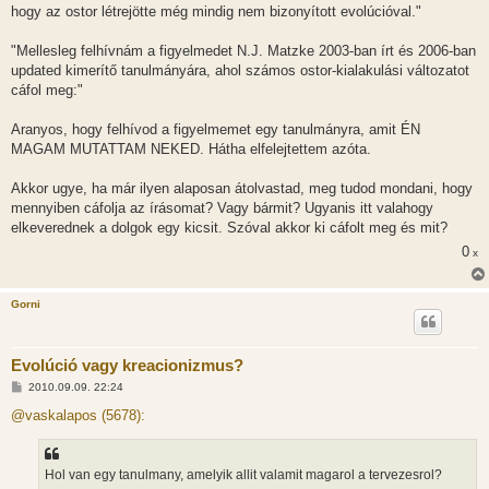
hogy az ostor létrejötte még mindig nem bizonyított evolúcióval."
"Mellesleg felhívnám a figyelmedet N.J. Matzke 2003-ban írt és 2006-ban
updated kimerítő tanulmányára, ahol számos ostor-kialakulási változatot
cáfol meg:"
Aranyos, hogy felhívod a figyelmemet egy tanulmányra, amit ÉN
MAGAM MUTATTAM NEKED. Hátha elfelejtettem azóta.
Akkor ugye, ha már ilyen alaposan átolvastad, meg tudod mondani, hogy
mennyiben cáfolja az írásomat? Vagy bármit? Ugyanis itt valahogy
elkeverednek a dolgok egy kicsit. Szóval akkor ki cáfolt meg és mit?
0
x
Gorni
Evolúció vagy kreacionizmus?
H
2010.09.09. 22:24
o
z
@vaskalapos (5678):
z
á
s
z
Hol van egy tanulmany, amelyik allit valamit magarol a tervezesrol?
ó