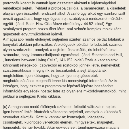
protozoák között is vannak igen összetett alaktani tulajdonságokkal
rendelkező sejtek. Például a protozoa csillója, a paramecium, a kísérletek
alapján igen összetett rendszert alkot. A csilló úgy alkot egy szinkronizált
evező-apparátust, hogy egy ügyes sejt-szabályozó rendszerrel működik
együtt. (lásd. Satir: How Cilia Move című könyv 44-52. oldal) Egy
szabályozó program hozza őket létre, ami szintén komplex molekuláris
gépezetek együttműködését igényli.
A magasabb rendű élőlények sejtjeiben szintén számos példát találunk a
bonyolult alaktani jellemzőkre. A biológusok például felfedeztek számos
olyan szerkezetet, amelyek a sejteket összekötik, és lehetővé teszi
számukra, hogy kommunikáljanak egymással. (lásd. Staehelin and Hull,
„Junctions between Living Cells”, 141-152. oldal) Ezek a kapcsolatok
kifinomult rétegekből, csövekből és rostokból jönnek létre, némelyikük
szisztematikusan megnyílik és becsukódok a sejt állapotának
megfelelően. Igen kétséges, hogy az ilyen sejtgépezetek
meghatározásához elegendő lenne kis mennyiségű információ. Az is
kétséges, hogy ezeket a programokat lépésről-lépésre hozzáadott
információs egységek hozták létre az olyan enzim-körfolyamatokból, mint
például a sejtlégzés Krebs ciklusa.
(c) A magasabb rendű élőlények szöveteit felépítő változatos sejtek
Igen hosszú listát írhatnánk változatos sejtekről, amelyek a különböző
szerveket alkotják. Köztük vannak az izomsejtek, idegsejtek,
csontsejtek, különböző vér-alkotó elemek, mirigysejtek, májsejtek,
hámsejtek, és így tovább. Akár egy-egy sejt tanulmányozása maga is