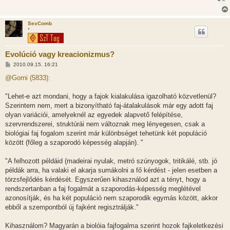
á
s
SexComb
*
Evolúció vagy kreacionizmus?
H
2010.09.15. 16:21
o
z
@Gorni (5833):
z
á
s
"Lehet-e azt mondani, hogy a fajok kialakulása igazolható közvetlenül?
z
Szerintem nem, mert a bizonyítható faj-átalakulások már egy adott faj
ó
l
olyan variációi, amelyeknél az egyedek alapvető felépítése,
á
szervrendszerei, struktúrái nem változnak meg lényegesen, csak a
s
biológiai faj fogalom szerint már különbséget tehetünk két populáció
között (főleg a szaporodó képesség alapján). "
"A felhozott példáid (madeirai nyulak, metró szúnyogok, tritikálé, stb. jó
példák arra, ha valaki el akarja sumákolni a fő kérdést - jelen esetben a
törzsfejlődés kérdését. Egyszerűen kihasználod azt a tényt, hogy a
rendszertanban a faj fogalmát a szaporodás-képesség meglétével
azonosítják, és ha két populáció nem szaporodik egymás között, akkor
ebből a szempontból új fajként regisztrálják."
Kihasználom? Magyarán a biolóia fajfogalma szerint hozok fajkeletkezési