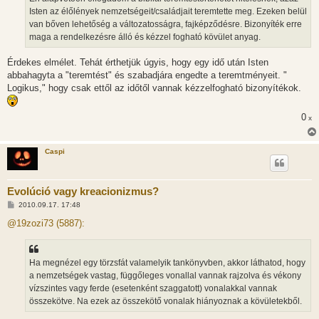
l
Isten az élőlények nemzetségeit/családjait teremtette meg. Ezeken belül
á
van bőven lehetőség a változatosságra, fajképződésre. Bizonyíték erre
s
maga a rendelkezésre álló és kézzel fogható kövület anyag.
Érdekes elmélet. Tehát érthetjük úgyis, hogy egy idő után Isten
abbahagyta a "teremtést" és szabadjára engedte a teremtményeit. "
Logikus," hogy csak ettől az időtől vannak kézzelfogható bizonyítékok.
0
x
Caspi
Evolúció vagy kreacionizmus?
H
2010.09.17. 17:48
o
z
@19zozi73 (5887):
z
á
s
z
Ha megnézel egy törzsfát valamelyik tankönyvben, akkor láthatod, hogy
ó
l
a nemzetségek vastag, függőleges vonallal vannak rajzolva és vékony
á
vízszintes vagy ferde (esetenként szaggatott) vonalakkal vannak
s
összekötve. Na ezek az összekötő vonalak hiányoznak a kövületekből.