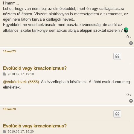
Hmmm...
Lehet, hogy van némi baj az elméleteddel, mert én egy csillagatlaszra
néztem rá éppen. Viszont akárhogyan is meresztgetem a szememet, az
égen nem látom kiírva a csillagok neveit...
Egyébként ne vedd célzásnak, mert puszta kíváncsiság, de autót az
általános iskolai tankönyv sematikus ábrája alapján szoktál szerelni?
0
x
19zozi73
Evolúció vagy kreacionizmus?
H
2010.09.17. 19:19
o
z
@énkérdezek (5886):
A kézzelfogható kövületek. A többi csak duma meg
z
elméletek.
á
s
0
x
z
ó
l
á
19zozi73
s
Evolúció vagy kreacionizmus?
H
2010.09.17. 19:20