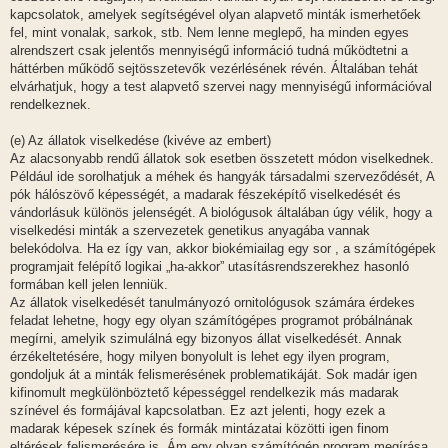
kapcsolatok, amelyek segítségével olyan alapvető minták ismerhetőek
fel, mint vonalak, sarkok, stb. Nem lenne meglepő, ha minden egyes
alrendszert csak jelentős mennyiségű információ tudná működtetni a
háttérben működő sejtösszetevők vezérlésének révén. Általában tehát
elvárhatjuk, hogy a test alapvető szervei nagy mennyiségű információval
rendelkeznek.
(e) Az állatok viselkedése (kivéve az embert)
Az alacsonyabb rendű állatok sok esetben összetett módon viselkednek.
Például ide sorolhatjuk a méhek és hangyák társadalmi szerveződését, A
pók hálószövő képességét, a madarak fészeképítő viselkedését és
vándorlásuk különös jelenségét. A biológusok általában úgy vélik, hogy a
viselkedési minták a szervezetek genetikus anyagába vannak
belekódolva. Ha ez így van, akkor biokémiailag egy sor , a számítógépek
programjait felépítő logikai „ha-akkor” utasításrendszerekhez hasonló
formában kell jelen lenniük.
Az állatok viselkedését tanulmányozó ornitológusok számára érdekes
feladat lehetne, hogy egy olyan számítógépes programot próbálnának
megírni, amelyik szimulálná egy bizonyos állat viselkedését. Annak
érzékeltetésére, hogy milyen bonyolult is lehet egy ilyen program,
gondoljuk át a minták felismerésének problematikáját. Sok madár igen
kifinomult megkülönböztető képességgel rendelkezik más madarak
színével és formájával kapcsolatban. Ez azt jelenti, hogy ezek a
madarak képesek színek és formák mintázatai közötti igen finom
eltérések felismerésére is. Ám egy olyan számítógép program megírása