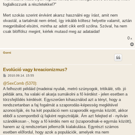
foglalkozzunk a részletekkel?"
Mert szokás szerint érvként akarsz használni egy írást, amit nem
olvastál, a tartalmát nem érted, így inkább költesz helyette valamit, aztán
megpróbálod elsütni, mintha az adott cikk erről szólna. Szóval, ha nem
csak blöffölsz megint, kérlek mutasd meg az adataidat!
0
x
Gorni
Evolúció vagy kreacionizmus?
H
2010.09.14. 15:55
o
z
@SexComb (5370):
z
A felhozott példáid (madeirai nyulak, metró szúnyogok, tritikálé, stb. jó
á
s
példák arra, ha valaki el akarja sumákolni a fő kérdést - jelen esetben a
z
törzsfejlődés kérdését. Egyszerűen kihasználod azt a tényt, hogy a
ó
l
rendszertanban a faj fogalmát a szaporodás-képesség meglétével
á
azonosítják, és ha két populáció nem szaporodik egymás között, akkor
s
ebből a szempontból új fajként regisztrálják. Ám azt felejted el - nyilván
szándékosan -, hogy a fő kérdés nem ez (szaporodnak-e egymás között),
hanem az új rendszertani jellemzők kialakulása. Egyrészt számos
esetben előfordul, hogy azok a populációk, amelyek ma nem