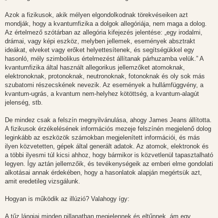
Azok a fizikusok, akik mélyen elgondolkodnak törekvéseiken azt
mondják, hogy a kvantumfizika a dolgok allegóriája, nem maga a dolog.
Az értelmező szótárban az allegória kifejezés jelentése: „egy irodalmi,
drámai, vagy képi eszköz, melyben jellemek, események absztrakt
ideákat, elveket vagy erőket helyettesítenek, és segítségükkel egy
hasonló, mély szimbolikus értelmezést állítanak párhuzamba velük.” A
kvantumfizika által használt allegorikus jellemzőket atomoknak,
elektronoknak, protonoknak, neutronoknak, fotonoknak és oly sok más
szubatomi részecskének nevezik. Az események a hullámfüggvény, a
kvantum-ugrás, a kvantum nem-helyhez kötöttség, a kvantum-alagút
jelenség, stb.
De mindez csak a felszín megnyilvánulása, ahogy James Jeans állította.
A fizikusok érzékelésének információs mezeje felszínén megjelenő dolog
leginkább az eszközök számokban megjelenített információi, és más
ilyen közvetetten, gépek által generált adatok. Az atomok, elektronok és
a többi ilyesmi túl kicsi ahhoz, hogy bármikor is közvetlenül tapasztalható
legyen. Így aztán jellemzőik, és tevékenységeik az emberi elme gondolati
alkotásai annak érdekében, hogy a hasonlatok alapján megértsük azt,
amit eredetileg vizsgálunk.
Hogyan is működik az illúzió? Valahogy így:
A tűz lángjai minden pillanatban megjelennek és eltűnnek, ám egy