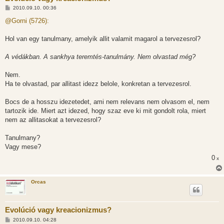
H
2010.09.10. 00:36
o
z
@Gorni (5726):
z
á
s
Hol van egy tanulmany, amelyik allit valamit magarol a tervezesrol?
z
ó
l
A védákban. A sankhya teremtés-tanulmány. Nem olvastad még?
á
s
Nem.
Ha te olvastad, par allitast idezz belole, konkretan a tervezesrol.
Bocs de a hosszu idezetedet, ami nem relevans nem olvasom el, nem
tartozik ide. Miert azt idezed, hogy szaz eve ki mit gondolt rola, miert
nem az allitasokat a tervezesrol?
Tanulmany?
Vagy mese?
0
x
Orcas
Evolúció vagy kreacionizmus?
H
2010.09.10. 04:28