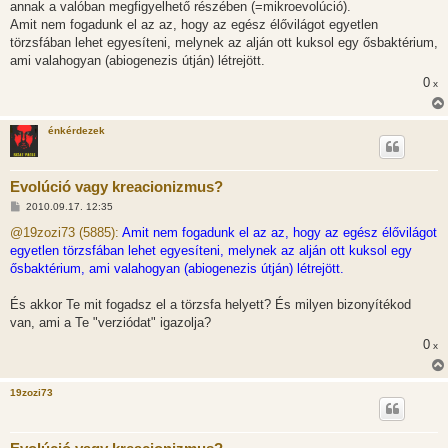
annak a valóban megfigyelhető részében (=mikroevolúció).
Amit nem fogadunk el az az, hogy az egész élővilágot egyetlen
törzsfában lehet egyesíteni, melynek az alján ott kuksol egy ősbaktérium,
ami valahogyan (abiogenezis útján) létrejött.
0
x
énkérdezek
Evolúció vagy kreacionizmus?
H
2010.09.17. 12:35
o
z
@19zozi73 (5885):
Amit nem fogadunk el az az, hogy az egész élővilágot
z
egyetlen törzsfában lehet egyesíteni, melynek az alján ott kuksol egy
á
s
ősbaktérium, ami valahogyan (abiogenezis útján) létrejött.
z
ó
l
És akkor Te mit fogadsz el a törzsfa helyett? És milyen bizonyítékod
á
van, ami a Te "verziódat" igazolja?
s
0
x
19zozi73