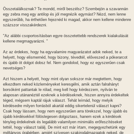
Összetalálkoznak? Te mondd, miről beszélsz? Szembejön a szavannán
egy zebra meg egy antilop és jól megnézik egymást? Nézd, nem lenne
egyszerűbb, ha érthetően fejeznéd ki magad, akkor nem kellene mindenre
százszor visszakérdezni.
"Az alábbi csoportosításban egyre összetettebb rendszerek kialakulását
kellene megmagyarázni. "
Az az érdekes, hogy ha egyvalamire magyarázatot adok neked, te a
helyett, hogy elismernéd, hogy bizony, tévedtél, előveszed a pókerarcot
és újabb öt dolgot dobsz fel. Nem gondolod, hogy ez egyszerűen csak
nevetséges?
Azt hiszem a helyett, hogy mint olyan sokszor már megtettem, hogy
elkezdtem neked közleményeket keresgélni, amik aztán falrahányt
borsóként pattantak le rólad, meg kell hogy kérdezzem, nyilván te
alaposan utánanéztél ezeknek a kérdéseknek, hiszen annyira érdekeltek
téged, mégsem kaptál rájuk választ. Tehát leírnád, hogy melyik
kérdésedre milyen forrásból akartál eddig sikertelenül választ kapni?
Csak hogy lássam, hogy nem egyszerűen arra törekszel, hogy újabb és
újabb kérdésekkel fölöslegesen dolgoztass, hanem ezek a kérdések
tényleg érdekelnek és legalább valamilyen minimális erőfeszítéseket
tettél, hogy választ találj. De mint ezt már írtam, megegyezhetünk egy
méltányos órabérben, amiért szívesen szakirodalmazgatok neked, de