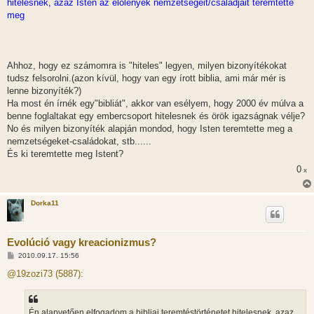
hitelesnek, azaz Isten az élőlények nemzetségeit/családjait teremtette
á
s
meg
z
ó
l
á
s
Ahhoz, hogy ez számomra is "hiteles" legyen, milyen bizonyítékokat
tudsz felsorolni.(azon kívül, hogy van egy írott biblia, ami már mér is
lenne bizonyíték?)
Ha most én írnék egy"bibliát", akkor van esélyem, hogy 2000 év múlva a
benne foglaltakat egy embercsoport hitelesnek és örök igazságnak vélje?
No és milyen bizonyíték alapján mondod, hogy Isten teremtette meg a
nemzetségeket-családokat, stb......
És ki teremtette meg Istent?
0
x
Dorka11
Evolúció vagy kreacionizmus?
H
2010.09.17. 15:56
o
z
@19zozi73 (5887):
z
á
s
z
Én alapvetően elfogadom a bibliai teremtéstörténetet hitelesnek, azaz
ó