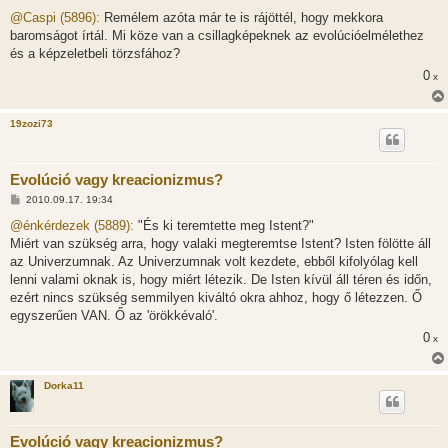
o
z
@Caspi (5896):
Remélem azóta már te is rájöttél, hogy mekkora
z
baromságot írtál. Mi köze van a csillagképeknek az evolúcióelmélethez
á
s
és a képzeletbeli törzsfához?
z
0
ó
x
l
á
s
19zozi73
Evolúció vagy kreacionizmus?
H
2010.09.17. 19:34
o
z
@énkérdezek (5889):
"És ki teremtette meg Istent?"
z
Miért van szükség arra, hogy valaki megteremtse Istent? Isten fölötte áll
á
s
az Univerzumnak. Az Univerzumnak volt kezdete, ebből kifolyólag kell
z
lenni valami oknak is, hogy miért létezik. De Isten kívül áll téren és időn,
ó
l
ezért nincs szükség semmilyen kiváltó okra ahhoz, hogy ő létezzen. Ő
á
egyszerűen VAN. Ő az 'örökkévaló'.
s
0
x
Dorka11
Evolúció vagy kreacionizmus?