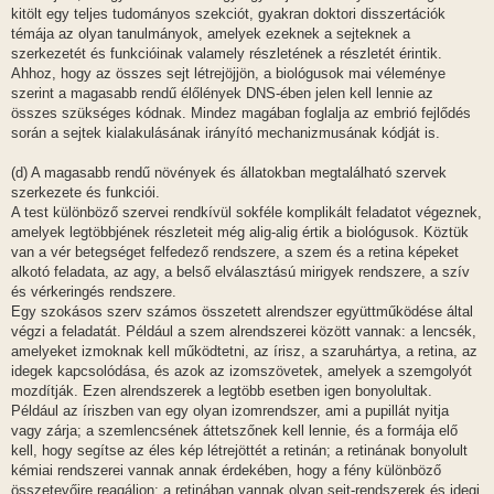
kitölt egy teljes tudományos szekciót, gyakran doktori disszertációk
témája az olyan tanulmányok, amelyek ezeknek a sejteknek a
szerkezetét és funkcióinak valamely részletének a részletét érintik.
Ahhoz, hogy az összes sejt létrejöjjön, a biológusok mai véleménye
szerint a magasabb rendű élőlények DNS-ében jelen kell lennie az
összes szükséges kódnak. Mindez magában foglalja az embrió fejlődés
során a sejtek kialakulásának irányító mechanizmusának kódját is.
(d) A magasabb rendű növények és állatokban megtalálható szervek
szerkezete és funkciói.
A test különböző szervei rendkívül sokféle komplikált feladatot végeznek,
amelyek legtöbbjének részleteit még alig-alig értik a biológusok. Köztük
van a vér betegséget felfedező rendszere, a szem és a retina képeket
alkotó feladata, az agy, a belső elválasztású mirigyek rendszere, a szív
és vérkeringés rendszere.
Egy szokásos szerv számos összetett alrendszer együttműködése által
végzi a feladatát. Például a szem alrendszerei között vannak: a lencsék,
amelyeket izmoknak kell működtetni, az írisz, a szaruhártya, a retina, az
idegek kapcsolódása, és azok az izomszövetek, amelyek a szemgolyót
mozdítják. Ezen alrendszerek a legtöbb esetben igen bonyolultak.
Például az íriszben van egy olyan izomrendszer, ami a pupillát nyitja
vagy zárja; a szemlencsének áttetszőnek kell lennie, és a formája elő
kell, hogy segítse az éles kép létrejöttét a retinán; a retinának bonyolult
kémiai rendszerei vannak annak érdekében, hogy a fény különböző
összetevőire reagáljon; a retinában vannak olyan sejt-rendszerek és idegi