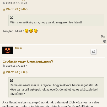
H
2010.09.17. 19:49
o
z
@19zozi73 (5902):
z
á
s
z
Miért van szükség arra, hogy valaki megteremtse Istent?
ó
l
á
Tényleg. Miért?
s
0
x
Caspi
Evolúció vagy kreacionizmus?
H
2010.09.17. 19:57
o
z
@19zozi73 (5900):
z
á
s
z
Remélem azóta már te is rájöttél, hogy mekkora baromságot írtál. Mi
ó
l
köze van a csillagképeknek az evolúcióelmélethez és a képzeletbeli
á
törzsfához?
s
A csillagatlaszban szereplő ábráknak valamivel több köze van a valós
csillagokhoz, mint a tankönyvi törzsfának a valós törzsfejlődéshez.