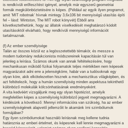
is rendkívüli erőfeszítést igényel, amelyik már egyszerű geometriai
formák megkülönböztetésére is képes. (Például az egyik ilyen programot,
amit ’MIT robotnak’ hívnak mintegy 3,6x106 bit mennyiségű utasítás építi
fel – lásd: Wintston, The MIT robot könyvét) Ebből arra
következtethetünk, hogy az állatok viselkedését meghatározó kódolt
utasításoktól elvárható, hogy rendkívüli mennyiségű információt
tartalmaznak.
(f) Az ember személyisége
Talán az összes közül ez a legösszetettebb témakör, és messze a
modern tudomány redukcionista módszereinek kapacitásán túl van
jelenleg a leírása. Számos okunk van annak feltételezésére, hogy
mechanikusan működő fizikai folyamatok teljes mértékben nem képesek
magyarázatot adni erre a jelenségkörre, habár van a tudósoknak egy
olyan köre, akik elkötelezetten hisznek a mechanisztikus világképben, és
azt feltételezik, hogy a humán személyiség minden aspektusa tekinthető
különböző molekulák kölcsönhatásának eredményeként.
A vita kedvéért vizsgáljunk meg egy olyan hipotézist, amelyik
megfelelően képes a személyiség különböző jegyeit megmagyarázni. A
kérdésünk a következő: Mennyi információra van szükség, ha az ember
személyiségének alapvető jellemzőit le akarnánk írni szimbólumok
formájában?
Egy ilyen szimbólumokat használó leírásnak meg kellene tudnia
határoznia az emberi értelmet, és képesnek kell lennie megmagyarázni a