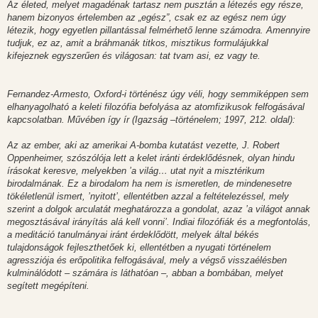
Az életed, melyet magadénak tartasz nem pusztán a létezés egy része,
hanem bizonyos értelemben az „egész”, csak ez az egész nem úgy
létezik, hogy egyetlen pillantással felmérhető lenne számodra. Amennyire
tudjuk, ez az, amit a bráhmanák titkos, misztikus formulájukkal
kifejeznek egyszerűen és világosan: tat tvam asi, ez vagy te.
Fernandez-Armesto, Oxford-i történész úgy véli, hogy semmiképpen sem
elhanyagolható a keleti filozófia befolyása az atomfizikusok felfogásával
kapcsolatban. Művében így ír (Igazság –történelem; 1997, 212. oldal):
Az az ember, aki az amerikai A-bomba kutatást vezette, J. Robert
Oppenheimer, szószólója lett a kelet iránti érdeklődésnek, olyan hindu
írásokat keresve, melyekben ’a világ… utat nyit a misztérikum
birodalmának. Ez a birodalom ha nem is ismeretlen, de mindenesetre
tökéletlenül ismert, ’nyitott’, ellentétben azzal a feltételezéssel, mely
szerint a dolgok arculatát meghatározza a gondolat, azaz ’a világot annak
megosztásával irányítás alá kell vonni’. Indiai filozófiák és a megfontolás,
a meditáció tanulmányai iránt érdeklődött, melyek által békés
tulajdonságok fejleszthetőek ki, ellentétben a nyugati történelem
agressziója és erőpolitika felfogásával, mely a végső visszaélésben
kulminálódott – számára is láthatóan –, abban a bombában, melyet
segített megépíteni.