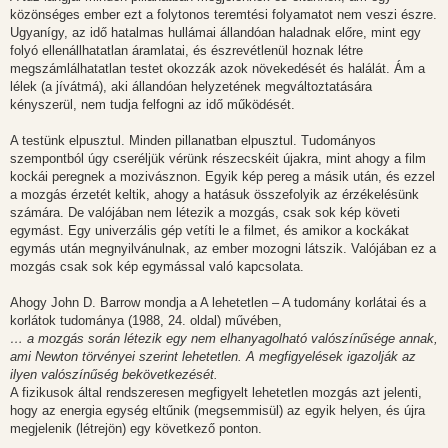
közönséges ember ezt a folytonos teremtési folyamatot nem veszi észre.
Ugyanígy, az idő hatalmas hullámai állandóan haladnak előre, mint egy
folyó ellenállhatatlan áramlatai, és észrevétlenül hoznak létre
megszámlálhatatlan testet okozzák azok növekedését és halálát. Ám a
lélek (a jívátmá), aki állandóan helyzetének megváltoztatására
kényszerül, nem tudja felfogni az idő működését.
A testünk elpusztul. Minden pillanatban elpusztul. Tudományos
szempontból úgy cseréljük vérünk részecskéit újakra, mint ahogy a film
kockái peregnek a mozivásznon. Egyik kép pereg a másik után, és ezzel
a mozgás érzetét keltik, ahogy a hatásuk összefolyik az érzékelésünk
számára. De valójában nem létezik a mozgás, csak sok kép követi
egymást. Egy univerzális gép vetíti le a filmet, és amikor a kockákat
egymás után megnyilvánulnak, az ember mozogni látszik. Valójában ez a
mozgás csak sok kép egymással való kapcsolata.
Ahogy John D. Barrow mondja a A lehetetlen – A tudomány korlátai és a
korlátok tudománya (1988, 24. oldal) művében,
… a mozgás során létezik egy nem elhanyagolható valószínűsége annak,
ami Newton törvényei szerint lehetetlen. A megfigyelések igazolják az
ilyen valószínűség bekövetkezését.
A fizikusok által rendszeresen megfigyelt lehetetlen mozgás azt jelenti,
hogy az energia egység eltűnik (megsemmisül) az egyik helyen, és újra
megjelenik (létrejön) egy következő ponton.