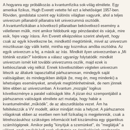
A hogyanra egy próbálkozás a kvantumfizika sok-világ elmélete. Egy
amerikai fizikus, Hugh Everett vetette fel ezt a lehetőséget 1957-ben.
Röviden, gondolatai szerint egy különös világban vagyunk, ahol a teljes
univerzum pillanatról pillanatra két univerzummá osztódik.
A kvantumfizikában a következő pillanatban bekövetkező esemény a
véletlenen múlik, mint amikor feldobunk egy pénzdarabot és várjuk, mire
esik, fejre vagy írásra. Ám Everett elképzelése szerint ahelyett, hogy
csak az egyik következne be, mindkettő megtörténik, mivel az univerzum
misztikusan úgy válik ketté, mintha egy kozmikus amőba osztódna. Az
egyik univerzum a fej, a másik az írás. Mindkét ilyen univerzumban a „Mi
történik ezután?” kérdésre a válasz ugyanígy folytatódik: mindkét
univerzum ismét két további univerzumra oszlik, majd ezek is
kettéoszlanak vég nélkül. Ennek következtében végtelen univerzum
létezik az általunk tapasztalttal párhuzamosan, mindegyik saját
valóságában; és mindegyikben átéljük (te, meg én, meg mindenki) a
lehetséges eseményeket, amelyek megtörténhetnének, de nem jönnek
létre ebben az univerzumban. A kvantum „mozgás” logikus
következménye a paralel valóságok léte. A józan ész szempontjából a
párhuzamos valóságok elmélete azt mutatja, hogy habár a
kvantumelmélet „működik”, de az abszurditásba vezet. Ám ha
feltételezzük a VV modellt, akkor mindjárt más a helyzet. A párhuzamos
világoknak ebben az esetben nem kell fizikailag is megjelenniük, csak a
létrehozásukhoz szükséges információt kell kiszámolnia egy gigantikus
számítógépnek. Amikor pedig "kinyitjuk a szemünket", és "meglátjuk" a