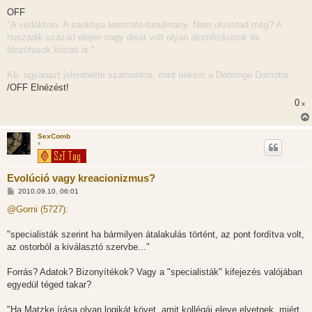
o
z
OFF
z
"A védákban. A sankhya teremtés-tanulmány. Nem olvastad még? A
á
s
huszadik század elején nagy divat volt olyan atomfizikusok és
z
filozófusok között is."
ó
l
á
Kb. ugyanazt jelenthette szamunkra, mint nekem a Dormogo Domotor.
s
/OFF Elnézést!
0
x
SexComb
*
Evolúció vagy kreacionizmus?
H
2010.09.10. 06:01
o
z
@Gorni (5727):
z
á
s
"specialisták szerint ha bármilyen átalakulás történt, az pont fordítva volt,
z
az ostorból a kiválasztó szervbe..."
ó
l
á
Forrás? Adatok? Bizonyítékok? Vagy a "specialisták" kifejezés valójában
s
egyedül téged takar?
"Ha Matzke írása olyan logikát követ, amit kollégái eleve elvetnek, miért