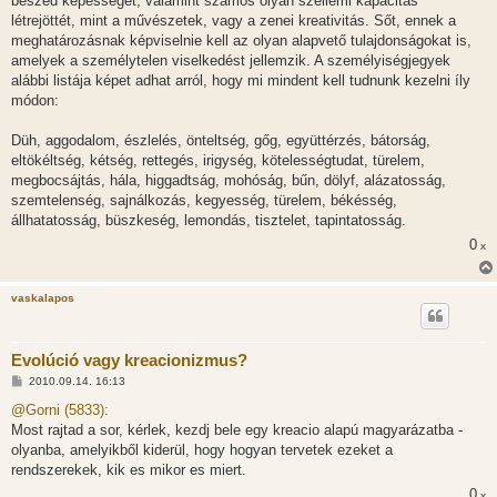
beszéd képességét, valamint számos olyan szellemi kapacitás
létrejöttét, mint a művészetek, vagy a zenei kreativitás. Sőt, ennek a
meghatározásnak képviselnie kell az olyan alapvető tulajdonságokat is,
amelyek a személytelen viselkedést jellemzik. A személyiségjegyek
alábbi listája képet adhat arról, hogy mi mindent kell tudnunk kezelni íly
módon:
Düh, aggodalom, észlelés, önteltség, gőg, együttérzés, bátorság,
eltökéltség, kétség, rettegés, irigység, kötelességtudat, türelem,
megbocsájtás, hála, higgadtság, mohóság, bűn, dölyf, alázatosság,
szemtelenség, sajnálkozás, kegyesség, türelem, békésség,
állhatatosság, büszkeség, lemondás, tisztelet, tapintatosság.
0
x
vaskalapos
Evolúció vagy kreacionizmus?
H
2010.09.14. 16:13
o
z
@Gorni (5833):
z
Most rajtad a sor, kérlek, kezdj bele egy kreacio alapú magyarázatba -
á
s
olyanba, amelyikből kiderül, hogy hogyan tervetek ezeket a
z
rendszerekek, kik es mikor es miert.
ó
l
0
x