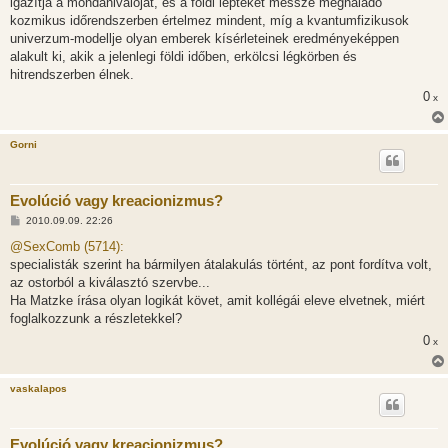
igazítja a mondanivalóját, és a földi léptéket messze meghaladó
kozmikus időrendszerben értelmez mindent, míg a kvantumfizikusok
univerzum-modellje olyan emberek kísérleteinek eredményeképpen
alakult ki, akik a jelenlegi földi időben, erkölcsi légkörben és
hitrendszerben élnek.
0
x
Gorni
Evolúció vagy kreacionizmus?
H
2010.09.09. 22:26
o
z
@SexComb (5714):
z
specialisták szerint ha bármilyen átalakulás történt, az pont fordítva volt,
á
s
az ostorból a kiválasztó szervbe...
z
Ha Matzke írása olyan logikát követ, amit kollégái eleve elvetnek, miért
ó
l
foglalkozzunk a részletekkel?
á
0
s
x
vaskalapos
Evolúció vagy kreacionizmus?