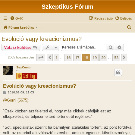
Szkeptikus Fórum
GyIK
Regisztráció
Belépés
K
Fórum kezdőlap
e
Evolúció vagy kreacionizmus?
r
Keresés
Részlet
Válasz küldése
e
s
Oldal:
18
/
53
1
16
17
18
19
20
53
Előző
Köv
2605 hozzászólás
…
…
é
SexComb
s
*
Evolúció vagy kreacionizmus?
H
2010.09.09. 11:05
o
z
@Gorni (5675):
z
á
s
"Csak közben azt felejted el, hogy más cikkek cáfolják ezt az
z
elképzelést, és teljesen eltérő történetről regélnek."
ó
l
á
"Sőt, specialisták szerint ha bármilyen átalakulás történt, az pont fordítva
s
volt, az ostorból a kiválasztó szervbe - aminek egyenes következménye,