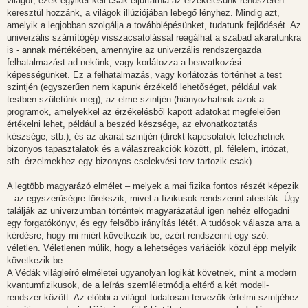
világot, ezek egyikét kell csak eljuttatnia az érzékelésünk rendszerén
keresztül hozzánk, a világok illúziójában lebegő lényhez. Mindig azt,
amelyik a legjobban szolgálja a továbblépésünket, tudatunk fejlődését. Az
univerzális számítógép visszacsatolással reagálhat a szabad akaratunkra
is - annak mértékében, amennyire az univerzális rendszergazda
felhatalmazást ad nekünk, vagy korlátozza a beavatkozási
képességünket. Ez a felhatalmazás, vagy korlátozás történhet a test
szintjén (egyszerűen nem kapunk érzékelő lehetőséget, például vak
testben születünk meg), az elme szintjén (hiányozhatnak azok a
programok, amelyekkel az érzékelésből kapott adatokat megfelelően
értékelni lehet, például a beszéd készsége, az elvonatkoztatás
készsége, stb.), és az akarat szintjén (direkt kapcsolatok létezhetnek
bizonyos tapasztalatok és a válaszreakciók között, pl. félelem, irtózat,
stb. érzelmekhez egy bizonyos cselekvési terv tartozik csak).
A legtöbb magyarázó elmélet – melyek a mai fizika fontos részét képezik
– az egyszerűségre törekszik, mivel a fizikusok rendszerint ateisták. Úgy
találják az univerzumban történtek magyarázatául igen nehéz elfogadni
egy forgatókönyv, és egy felsőbb irányítás létét. A tudósok válasza arra a
kérdésre, hogy mi miért következik be, ezért rendszerint egy szó:
véletlen. Véletlenen múlik, hogy a lehetséges variációk közül épp melyik
következik be.
A Védák világleíró elméletei ugyanolyan logikát követnek, mint a modern
kvantumfizikusok, de a leírás szemléletmódja eltérő a két modell-
rendszer között. Az előbbi a világot tudatosan tervezők értelmi szintjéhez