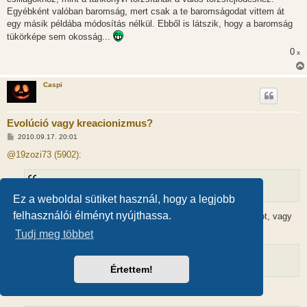
Egyébként valóban baromság, mert csak a te baromságodat vittem át
egy másik példába módosítás nélkül. Ebből is látszik, hogy a baromság
tükörképe sem okosság...
0
x
Caspi
Evolúció vagy kreacionizmus?
H
2010.09.17. 20:01
o
z
@19zozi73 (5902):
z
á
s
z
Miért van szükség arra, hogy valaki megteremtse Istent?
ó
Ez a weboldal sütiket használ, hogy a legjobb
l
á
felhasználói élményt nyújthassa.
Miért van szükség arra, hogy valaki megteremtse az univerzumot, vagy
s
az élőlényeket?
Tudj meg többet
Isten fölötte áll az Univerzumnak.
Értettem!
És ki áll Isten fölött? És az Isten fölött álló Isten fölött?