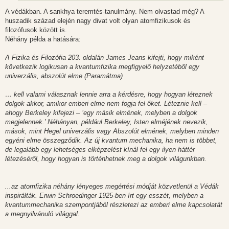
l
á
A védákban. A sankhya teremtés-tanulmány. Nem olvastad még? A
s
huszadik század elején nagy divat volt olyan atomfizikusok és
filozófusok között is.
Néhány példa a hatására:
A Fizika és Filozófia 203. oldalán James Jeans kifejti, hogy miként
következik logikusan a kvantumfizika megfigyelő helyzetéből egy
univerzális, abszolút elme (Paramátma)
… kell valami válasznak lennie arra a kérdésre, hogy hogyan léteznek
dolgok akkor, amikor emberi elme nem fogja fel őket. Léteznie kell –
ahogy Berkeley kifejezi – ’egy másik elmének, melyben a dolgok
megjelennek.’ Néhányan, például Berkeley, Isten elméjének nevezik,
mások, mint Hegel univerzális vagy Abszolút elmének, melyben minden
egyéni elme összegződik. Az új kvantum mechanika, ha nem is többet,
de legalább egy lehetséges elképzelést kínál fel egy ilyen háttér
létezéséről, hogy hogyan is történhetnek meg a dolgok világunkban.
...az atomfizika néhány lényeges megértési módját közvetlenül a Védák
inspirálták. Erwin Schroedinger 1925-ben írt egy esszét, melyben a
kvantummechanika szempontjából részletezi az emberi elme kapcsolatát
a megnyilvánuló világgal.