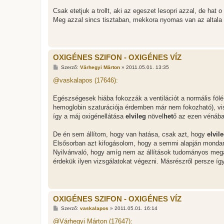
Csak etetjuk a trollt, aki az egeszet lesopri azzal, de hat o
Meg azzal sincs tisztaban, mekkora nyomas van az altala a
OXIGÉNES SZIFON - OXIGÉNES VÍZ
H
Szerző:
Várhegyi Márton
»
2011.05.01. 13:35
o
z
@vaskalapos (17646):
z
á
s
Egészségesek hiába fokozzák a ventilációt a normális föl
z
hemoglobin szaturációja érdemben már nem fokozható), visz
ó
l
így a máj oxigénellátása
elvileg
növel
het
ő az ezen vénába 
á
s
De én sem állítom, hogy van hatása, csak azt, hogy
elvil
Elsősorban azt kifogásolom, hogy a semmi alapján mondan
Nyilvánvaló, hogy amíg nem az állítások tudományos mega
érdekük ilyen vizsgálatokat végezni. Másrészről persze így
OXIGÉNES SZIFON - OXIGÉNES VÍZ
H
Szerző:
vaskalapos
»
2011.05.01. 16:14
o
z
@Várhegyi Márton (17647):