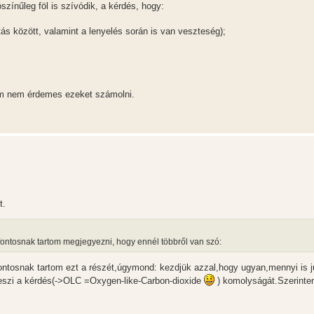
színűleg föl is szívódik, a kérdés, hogy:
tás között, valamint a lenyelés során is van veszteség);
em nem érdemes ezeket számolni.
t.
fontosnak tartom megjegyezni, hogy ennél többről van szó:
fontosnak tartom ezt a részét,úgymond: kezdjük azzal,hogy ugyan,mennyi is j
 teszi a kérdés(->OLC =Oxygen-like-Carbon-dioxide
) komolyságát.Szerinte