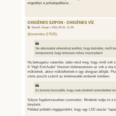
engedélyt a pofaalapállásra...
OXIGÉNES SZIFON - OXIGÉNES VÍZ
H
Szerző:
Caspi
»
2011.05.01. 11:35
o
z
@osamuka (17635):
z
á
s
z
Ne alkossatok véleményt anélkül, hogy tudnátok, miről bes
ó
l
komponenst, hogy lehessen mihez viszonyítani!
á
s
Ha beleugatsz valamibe, talán nézd meg, hogy miről volt sz
A "High End Audio" fórumon történesetesen az volt a vita 
működnek, akkor működhetnek-e úgy ahogyan állítják. Pluss
vörös posztó számít az értelmesebb emberek körében.
Ez komoly bizonyíték, hogy csak elméleti ismeretekkel rend
Súlyos fogalomzavarban szenvedsz. Mindenki tudja mi a ta
tényként.
Például próbáld véggigondolni, hogy egy LSD utazás "tapasz