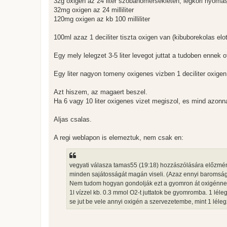
32g oxigen az 24 liter szobahomersekleten, legkori nyoma
32mg oxigen az 24 milliliter
120mg oxigen az kb 100 milliliter
100ml azaz 1 deciliter tiszta oxigen van (kibuborekolas el
Egy mely lelegzet 3-5 liter levegot juttat a tudoben ennek o
Egy liter nagyon tomeny oxigenes vizben 1 deciliter oxigen,
Azt hiszem, az magaert beszel.
Ha 6 vagy 10 liter oxigenes vizet megiszol, es mind azonna
Aljas csalas.
A regi weblapon is elemeztuk, nem csak en:
vegyati válasza tamas55 (19:18) hozzászólására előzmény |
minden sajátosságát magán viseli. (Azaz ennyi baromság
Nem tudom hogyan gondolják ezt a gyomron át oxigénnel 
1l vízzel kb. 0.3 mmol O2-t juttatok be gyomromba. 1 léle
se jut be vele annyi oxigén a szervezetembe, mint 1 lélegz