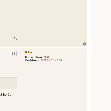
0
x
V
i
s
Rétike
s
z
Hozzászólások:
1151
Csatlakozott:
2011.01.02. 00:56
a
a
t
e
t
e
j
é
r
e
ut be és
m.