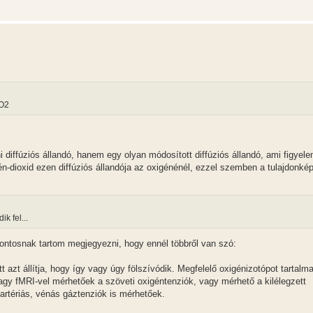
 O2
i diffúziós állandó, hanem egy olyan módosított diffúziós állandó, ami figyel
-dioxid ezen diffúziós állandója az oxigénénél, ezzel szemben a tulajdonké
k fel...
fontosnak tartom megjegyezni, hogy ennél többről van szó:
t azt állítja, hogy így vagy úgy fölszívódik. Megfelelő oxigénizotópot tartalm
agy fMRI-vel mérhetőek a szöveti oxigéntenziók, vagy mérhető a kilélegzett
 artériás, vénás gáztenziók is mérhetőek.