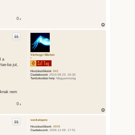
0
x
V
i
s
s
z
a
a
t
Várhegyi Márton
e
*
l a
t
tae-ba jut,
e
j
Hozzászólások:
842
Csatlakozott:
2010.08.23. 16:30
é
Tartózkodási hely:
Magyarország
r
e
zóknak nem
0
x
V
i
s
vaskalapos
s
z
Hozzászólások:
4606
Csatlakozott:
2009.12.09. 17:51
a
a