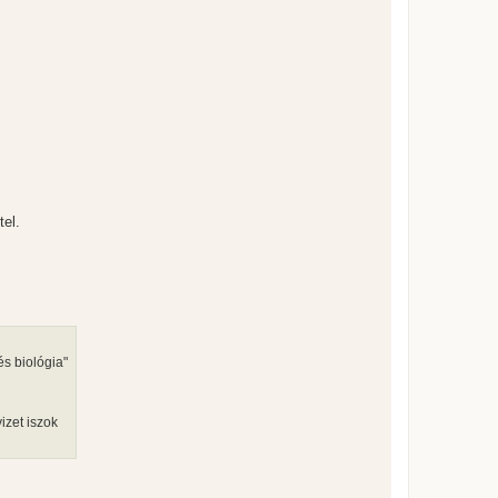
tel.
és biológia"
izet iszok