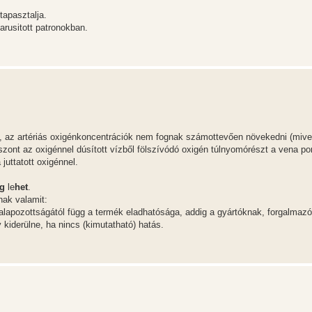
 tapasztalja.
rusitott patronokban.
é, az artériás oxigénkoncentrációk nem fognak számottevően növekedni (mive
ont az oxigénnel dúsított vízből fölszívódó oxigén túlnyomórészt a vena por
juttatott oxigénnel.
eg
le
het
.
ak valamit:
lapozottságától függ a termék eladhatósága, addig a gyártóknak, forgalma
 kiderülne, ha nincs (kimutatható) hatás.