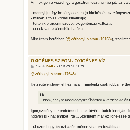
Ami oxigén a vízzel így a gasztrointesztinumba jut, az való
- mennyi jut így be ténylegesen (a kitöltés és az elfogyasz
- milyen a fölszívódás kinetikája;
- történik-e érdemi szöveti oxigéntenzió-változás;
- ennek van-e bármiféle hatása.
Mint írtam korábban (
@Várhegyi Márton (16158)
), szerint
OXIGÉNES SZIFON - OXIGÉNES VÍZ
H
Szerző:
Rétike
»
2011.05.01. 12:35
o
z
@Várhegyi Márton (17643):
z
á
s
Kétségtelen,hogy ehhez nálam mindenki csak jobban érthe
z
ó
l
á
Tudom, hogy te most leegyszerűsítetted a kérdést, de én 
s
Igen,szerény ismereteimmel csak triviális tudok lenni,ám 
hogyan is - hát amiket írtál...Szerintem már ez röhejessé
Túl azon,hogy én ezt azért erősen vitatom továbbra is: