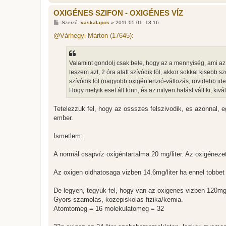
OXIGÉNES SZIFON - OXIGÉNES VÍZ
H
Szerző:
vaskalapos
»
2011.05.01. 13:16
o
z
@Várhegyi Márton (17645):
z
á
s
z
Valamint gondolj csak bele, hogy az a mennyiség, ami az o
ó
l
teszem azt, 2 óra alatt szívódik föl, akkor sokkal kisebb 
á
szívódik föl (nagyobb oxigéntenzió-változás, rövidebb ide
s
Hogy melyik eset áll fönn, és az milyen hatást vált ki, kivá
Tetelezzuk fel, hogy az ossszes felszivodik, es azonnal, eg
ember.
Ismetlem:
A normál csapvíz oxigéntartalma 20 mg/liter. Az oxigéneze
Az oxigen oldhatosaga vizben 14.6mg/liter ha ennel tobbet
De legyen, tegyuk fel, hogy van az oxigenes vizben 120mg
Gyors szamolas, kozepiskolas fizika/kemia.
Atomtomeg = 16 molekulatomeg = 32