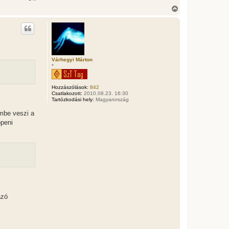
V
i
s
s
z
a
a
t
Várhegyi Márton
e
*
t
e
j
Hozzászólások:
842
Csatlakozott:
2010.08.23. 16:30
é
Tartózkodási hely:
Magyarország
r
e
embe veszi a
ppeni
azó