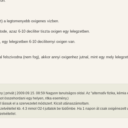
son.
ott) a legtomenyebb oxigenes vizben.
tode, azaz 6-10 deciliter tiszta oxigen egy lelegzetben.
 egy lelegzetben 6-10 deciliternyi oxigen van.
l felszivodna (nem fog), akkor annyi oxigenhez jutnal, mint egy mely lelegzet
 privát | 2009.09.15. 08:59 Nagyon tanulságos oldal. Az "alternatív fizika, kémia 
ot összehordani egy helyen, ritka esemény.)
lássuk el a szervezetet módszert. Kicsit utánaszámoltam.
gzetvétellel kb. 4.3 mmol O2-t juttatok be tüdőmbe. Ha 1 napon át csak oxigénezett v
etvétellel.