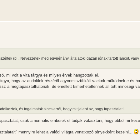
zéltek (pl.: Nevezzetek meg egynéhány, általatok igazán jónak tartott láncot, vagy
ó, mi volt a vita tárgya és milyen érvek hangzottak el.
tárgya, hogy az audofilek részéről agyonmisztifikált vackok működnek-e és ha
z a megtapasztalhatónak, de emellett kimérhetetlennek állított minőségi vá
elkeztek, és fogalmatok sincs arról, hogy mit jelent az, hogy tapasztalat!
pasztalat, csak a normális emberek el tudják választani, hogy ebből mi keze
talatait" mennyire lehet a valódi világra vonatkozó tényekként kezelni...