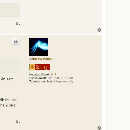
0
x
V
i
s
s
z
a
a
t
Várhegyi Márton
e
*
t
e
j
Hozzászólások:
842
Csatlakozott:
2010.08.23. 16:30
é
n én sem
Tartózkodási hely:
Magyarország
r
e
k föl: ha,
 ha 2 perc
0
x
V