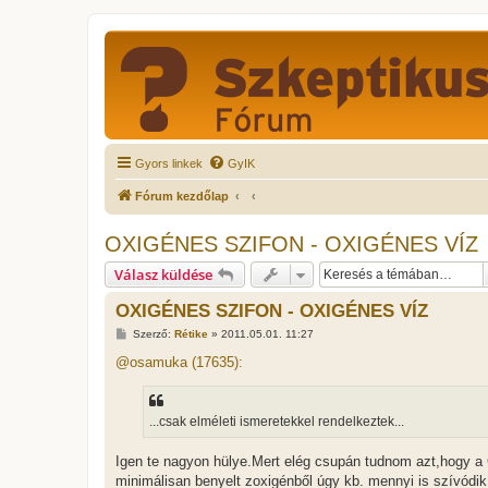
Gyors linkek
GyIK
Fórum kezdőlap
OXIGÉNES SZIFON - OXIGÉNES VÍZ
Válasz küldése
OXIGÉNES SZIFON - OXIGÉNES VÍZ
H
Szerző:
Rétike
»
2011.05.01. 11:27
o
z
@osamuka (17635):
z
á
s
z
...csak elméleti ismeretekkel rendelkeztek...
ó
l
á
Igen te nagyon hülye.Mert elég csupán tudnom azt,hogy a
s
minimálisan benyelt zoxigénből úgy kb. mennyi is szívódi