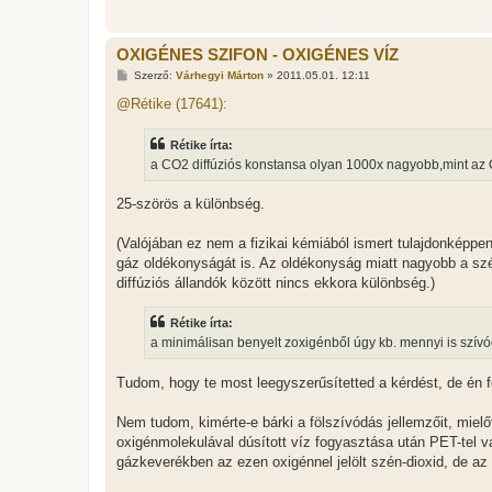
OXIGÉNES SZIFON - OXIGÉNES VÍZ
H
Szerző:
Várhegyi Márton
»
2011.05.01. 12:11
o
z
@Rétike (17641):
z
á
s
Rétike írta:
z
a CO2 diffúziós konstansa olyan 1000x nagyobb,mint az
ó
l
á
25-szörös a különbség.
s
(Valójában ez nem a fizikai kémiából ismert tulajdonképpen
gáz oldékonyságát is. Az oldékonyság miatt nagyobb a szén
diffúziós állandók között nincs ekkora különbség.)
Rétike írta:
a minimálisan benyelt zoxigénből úgy kb. mennyi is szívódi
Tudom, hogy te most leegyszerűsítetted a kérdést, de én 
Nem tudom, kimérte-e bárki a fölszívódás jellemzőit, mielőt
oxigénmolekulával dúsított víz fogyasztása után PET-tel v
gázkeverékben az ezen oxigénnel jelölt szén-dioxid, de az