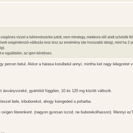
xigénes vízzel a bélrendszerbe jutott, nem mindegy, mekkora idő alatt szívódik föl
szöveti oxigéntenzió-változás lesz lesz az eredmény (de hosszabb ideig), mint ha 2 pe
ig).
lt-e egyáltalán, az igen kérdéses.
y percen belul. Akkor a hatasa korulbelul annyi, mintha ket nagy lelegzetet v
tt ásványvizeké, gyártótól függően, 10 és 120 mg között változik.
 teszel bele, kibuborekol, ahogy kiengeded a poharba.
 oxigen literenkent. (nagyon gyorsan iszod, ne buborekolhasson). Mennyi ez