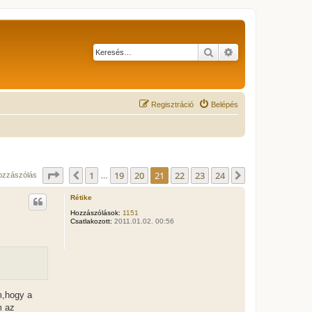
Keresés
Részletes keresés
Regisztráció
Belépés
Oldal:
21
/
24
1
19
20
21
22
23
24
Előző
Következő
ozzászólás
…
Rétike
Hozzászólások:
1151
Csatlakozott:
2011.01.02. 00:56
m,hogy a
m az