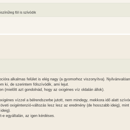
színűleg föl is szívódik
cióra alkalmas felület is elég nagy (a gyomorhoz viszonyítva). Nyilvánvalóa
 ki, de szerintem fölszívódik, ami lejut.
n (mielőtt azt gondolnád, hogy az oxigénes víz oldalán állok).
igénes vízzel a bélrendszerbe jutott, nem mindegy, mekkora idő alatt szívódi
szöveti oxigéntenzió-változás lesz lesz az eredmény (de hosszabb ideig), mint
ideig).
lt-e egyáltalán, az igen kérdéses.