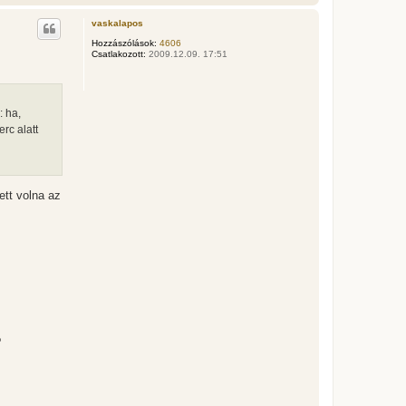
i
s
vaskalapos
s
z
Hozzászólások:
4606
Csatlakozott:
2009.12.09. 17:51
a
a
t
e
t
: ha,
e
rc alatt
j
é
r
e
ett volna az
?