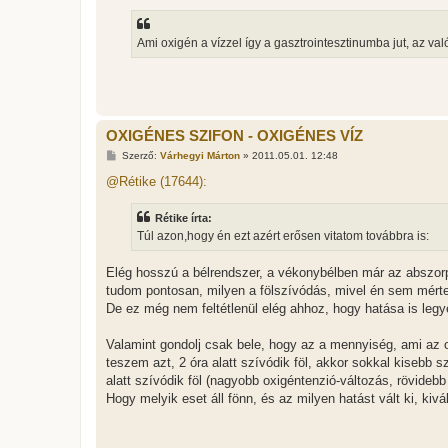
Ami oxigén a vízzel így a gasztrointesztinumba jut, az való
OXIGÉNES SZIFON - OXIGÉNES VÍZ
H
Szerző:
Várhegyi Márton
»
2011.05.01. 12:48
o
z
@Rétike (17644):
z
á
s
Rétike írta:
z
Túl azon,hogy én ezt azért erősen vitatom továbbra is:
ó
l
á
Elég hosszú a bélrendszer, a vékonybélben már az abszorp
s
tudom pontosan, milyen a fölszívódás, mivel én sem mértem
De ez még nem feltétlenül elég ahhoz, hogy hatása is legye
Valamint gondolj csak bele, hogy az a mennyiség, ami az ox
teszem azt, 2 óra alatt szívódik föl, akkor sokkal kisebb 
alatt szívódik föl (nagyobb oxigéntenzió-változás, rövidebb 
Hogy melyik eset áll fönn, és az milyen hatást vált ki, kivá