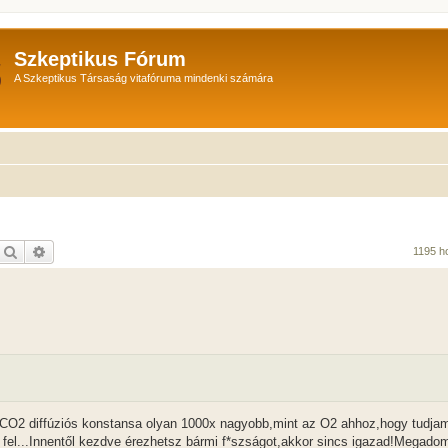
Szkeptikus Fórum
A Szkeptikus Társaság vitafóruma mindenki számára
Keresés
Részletes keresés
1195 h
 CO2 diffúziós konstansa olyan 1000x nagyobb,mint az O2 ahhoz,hogy tudja
k fel...Innentől kezdve érezhetsz bármi f*szságot,akkor sincs igazad!Megado