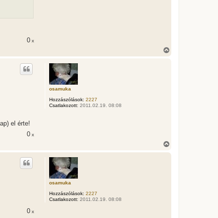
e
j
é
r
e
0
x
V
i
s
s
z
a
osamuka
a
t
Hozzászólások:
2227
e
Csatlakozott:
2011.02.19. 08:08
t
e
p) el érte!
j
é
0
x
r
V
e
i
s
s
z
a
osamuka
a
t
Hozzászólások:
2227
e
Csatlakozott:
2011.02.19. 08:08
t
0
e
x