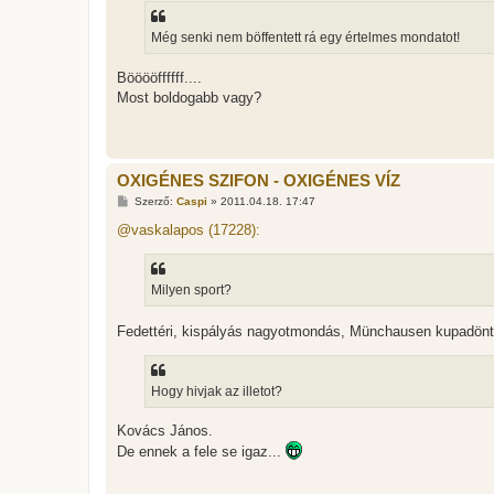
Még senki nem böffentett rá egy értelmes mondatot!
Bööööffffff....
Most boldogabb vagy?
OXIGÉNES SZIFON - OXIGÉNES VÍZ
H
Szerző:
Caspi
»
2011.04.18. 17:47
o
z
@vaskalapos (17228):
z
á
s
z
Milyen sport?
ó
l
á
Fedettéri, kispályás nagyotmondás, Münchausen kupadöntő
s
Hogy hivjak az illetot?
Kovács János.
De ennek a fele se igaz...