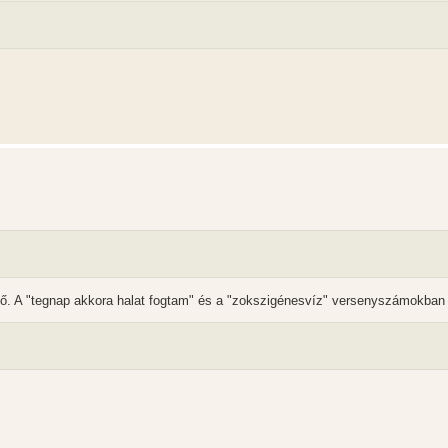
. A "tegnap akkora halat fogtam" és a "zokszigénesvíz" versenyszámokban i