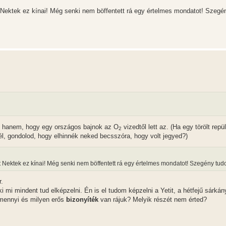
 Nektek ez kínai! Még senki nem böffentett rá egy értelmes mondatot! Szegé
k, hanem, hogy egy országos bajnok az O
vizedtől lett az. (Ha egy törölt repül
2
nél, gondolod, hogy elhinnék neked becsszóra, hogy volt jegyed?)
t Nektek ez kínai! Még senki nem böffentett rá egy értelmes mondatot! Szegény tu
.
i mindent tud elképzelni. Én is el tudom képzelni a Yetit, a hétfejű sárkán
 mennyi és milyen erős
bizonyíték
van rájuk? Melyik részét nem érted?