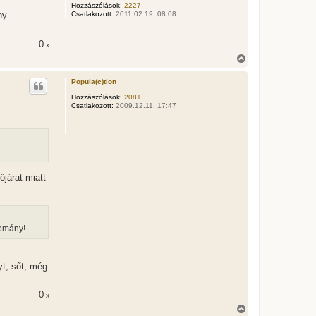
t
Hozzászólások:
2227
e
ny
Csatlakozott:
2011.02.19. 08:08
t
e
j
0
x
é
V
r
i
e
s
Popula(c)tion
s
z
Hozzászólások:
2081
Csatlakozott:
2009.12.11. 17:47
a
a
t
e
t
e
j
é
őjárat miatt
r
e
domány!
yt, sőt, még
0
x
V