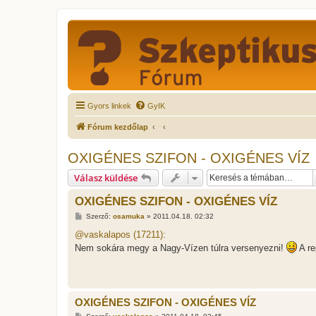
Gyors linkek
GyIK
Fórum kezdőlap
OXIGÉNES SZIFON - OXIGÉNES VÍZ
Válasz küldése
OXIGÉNES SZIFON - OXIGÉNES VÍZ
H
Szerző:
osamuka
»
2011.04.18. 02:32
o
z
@vaskalapos (17211):
z
Nem sokára megy a Nagy-Vízen túlra versenyezni!
A re
á
s
z
ó
l
á
OXIGÉNES SZIFON - OXIGÉNES VÍZ
s
H