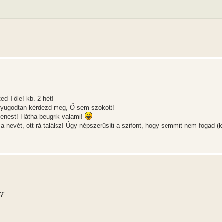
d Tőle! kb. 2 hét!
 Nyugodtan kérdezd meg, Ő sem szokott!
enest! Hátha beugrik valami!
nevét, ott rá találsz! Úgy népszerűsíti a szifont, hogy semmit nem fogad (ka
?"