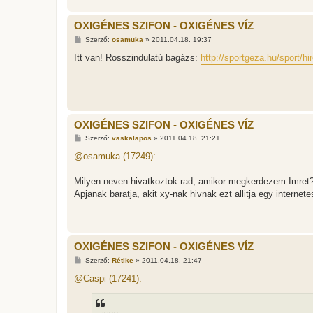
OXIGÉNES SZIFON - OXIGÉNES VÍZ
H
Szerző:
osamuka
»
2011.04.18. 19:37
o
z
Itt van! Rosszindulatú bagázs:
http://sportgeza.hu/sport/hi
z
á
s
z
ó
l
á
OXIGÉNES SZIFON - OXIGÉNES VÍZ
s
H
Szerző:
vaskalapos
»
2011.04.18. 21:21
o
z
@osamuka (17249):
z
á
s
Milyen neven hivatkoztok rad, amikor megkerdezem Imret
z
Apjanak baratja, akit xy-nak hivnak ezt allitja egy intern
ó
l
á
s
OXIGÉNES SZIFON - OXIGÉNES VÍZ
H
Szerző:
Rétike
»
2011.04.18. 21:47
o
z
@Caspi (17241):
z
á
s
z