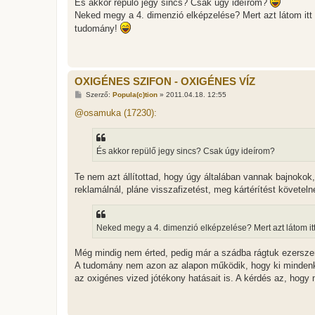
És akkor repülő jegy sincs? Csak úgy ideírom?
á
s
Neked megy a 4. dimenzió elképzelése? Mert azt látom itt
z
tudomány!
ó
l
á
s
OXIGÉNES SZIFON - OXIGÉNES VÍZ
H
Szerző:
Popula(c)tion
»
2011.04.18. 12:55
o
z
@osamuka (17230):
z
á
s
z
És akkor repülő jegy sincs? Csak úgy ideírom?
ó
l
á
Te nem azt állítottad, hogy úgy általában vannak bajnoko
s
reklamálnál, pláne visszafizetést, meg kártérítést követel
Neked megy a 4. dimenzió elképzelése? Mert azt látom it
Még mindig nem érted, pedig már a szádba rágtuk ezerszer
A tudomány nem azon az alapon működik, hogy ki mindenki m
az oxigénes vized jótékony hatásait is. A kérdés az, hogy