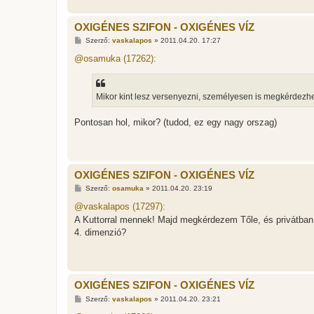
á
s
OXIGÉNES SZIFON - OXIGÉNES VÍZ
H
Szerző:
vaskalapos
»
2011.04.20. 17:27
o
z
@osamuka (17262):
z
á
s
z
Mikor kint lesz versenyezni, személyesen is megkérdezhet
ó
l
á
Pontosan hol, mikor? (tudod, ez egy nagy orszag)
s
OXIGÉNES SZIFON - OXIGÉNES VÍZ
H
Szerző:
osamuka
»
2011.04.20. 23:19
o
z
@vaskalapos (17297):
z
A Kuttorral mennek! Majd megkérdezem Tőle, és privátban
á
s
4. dimenzió?
z
ó
l
á
s
OXIGÉNES SZIFON - OXIGÉNES VÍZ
H
Szerző:
vaskalapos
»
2011.04.20. 23:21
o