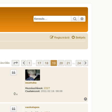
Keresés
Részletes keresés
Regisztráció
Belépés
Oldal:
19
/
24
1
17
18
19
20
21
24
Előző
Következő
zászólás
…
…
osamuka
Hozzászólások:
2227
Csatlakozott:
2011.02.19. 08:08
0
x
V
i
s
vaskalapos
s