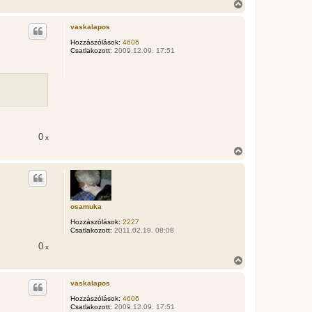
j
V
é
i
r
s
vaskalapos
e
s
z
Hozzászólások:
4606
Csatlakozott:
2009.12.09. 17:51
a
a
t
e
t
e
j
é
r
0
x
e
V
i
s
s
z
a
osamuka
a
t
Hozzászólások:
2227
e
Csatlakozott:
2011.02.19. 08:08
t
0
e
x
j
V
é
i
r
s
vaskalapos
e
s
z
Hozzászólások:
4606
Csatlakozott:
2009.12.09. 17:51
a