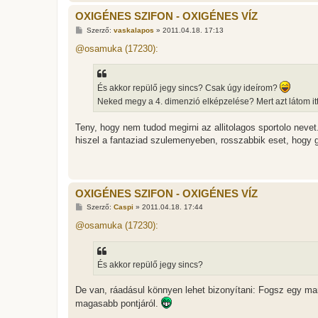
OXIGÉNES SZIFON - OXIGÉNES VÍZ
H
Szerző:
vaskalapos
»
2011.04.18. 17:13
o
z
@osamuka (17230):
z
á
s
z
És akkor repülő jegy sincs? Csak úgy ideírom?
ó
l
Neked megy a 4. dimenzió elképzelése? Mert azt látom it
á
s
Teny, hogy nem tudod megirni az allitolagos sportolo nevet
hiszel a fantaziad szulemenyeben, rosszabbik eset, hogy g
OXIGÉNES SZIFON - OXIGÉNES VÍZ
H
Szerző:
Caspi
»
2011.04.18. 17:44
o
z
@osamuka (17230):
z
á
s
z
És akkor repülő jegy sincs?
ó
l
á
De van, ráadásul könnyen lehet bizonyítani: Fogsz egy mar
s
magasabb pontjáról.