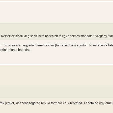
t Nektek ez kínai! Még senki nem böffentett rá egy értelmes mondatot! Szegény tu
... bizonyara a negyedik dimenzioban (fantaziadban) sportol. Jo esteben kital
atlastalanul hazudsz.
ék jegyet, összehajtogatod repülő formára és kirepteted. Lehetőleg egy eme