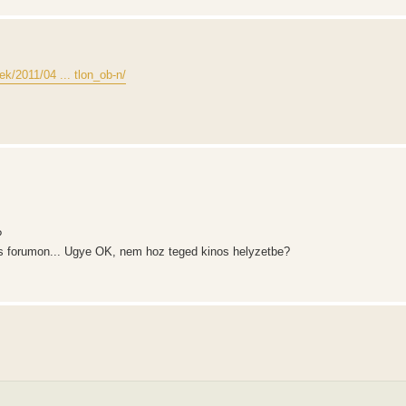
rek/2011/04 ... tlon_ob-n/
?
etes forumon... Ugye OK, nem hoz teged kinos helyzetbe?