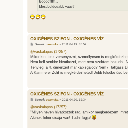
Bööööffffff....
ó
l
Most boldogabb vagy?
á
s
OXIGÉNES SZIFON - OXIGÉNES VÍZ
H
Szerző:
osamuka
»
2011.04.19. 03:52
o
z
@vaskalapos (17257):
z
Mikor kint lesz versenyezni, személyesen is megkérdezhete
á
s
Nem kell senkire hivatkozni, mert nem szoktam hazudni!
z
Tényleg, a 4. dimenziót már kapisgálod? Nem? Hallgass Di
ó
l
A Kammerer Zolit is megkérdezheted! Jobb felsőbe üsd be a 
á
s
OXIGÉNES SZIFON - OXIGÉNES VÍZ
H
Szerző:
osamuka
»
2011.04.20. 15:34
o
z
@vaskalapos (17257):
z
"Milyen neven hivatkoztok rad, amikor megkerdezem Imret
á
s
Akinek fehér cicája van! Tudni fogja!
z
ó
l