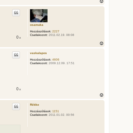
V
i
s
s
z
a
osamuka
a
t
Hozzászólások:
2227
e
Csatlakozott:
2011.02.19. 08:08
0
x
t
e
V
j
i
é
s
vaskalapos
r
s
e
z
Hozzászólások:
4606
Csatlakozott:
2009.12.09. 17:51
a
a
t
e
t
e
j
0
x
é
V
r
i
e
s
Rétike
s
z
Hozzászólások:
1151
Csatlakozott:
2011.01.02. 00:56
a
a
t
e
t