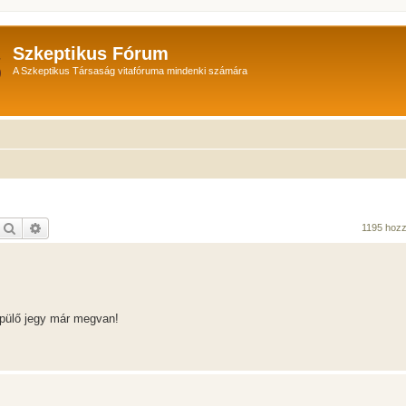
Szkeptikus Fórum
A Szkeptikus Társaság vitafóruma mindenki számára
Keresés
Részletes keresés
1195 hoz
pülő jegy már megvan!