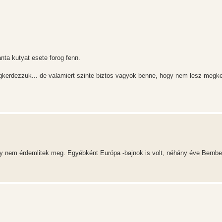
nta kutyat esete forog fenn.
gkerdezzuk... de valamiert szinte biztos vagyok benne, hogy nem lesz megk
ogy nem érdemlitek meg. Egyébként Európa -bajnok is volt, néhány éve Bernbe