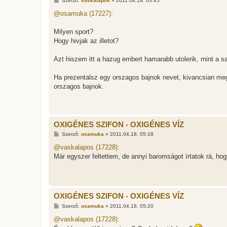
Szerző:
vaskalapos
»
2011.04.18. 03:45
o
z
@osamuka (17227):
z
á
s
Milyen sport?
z
Hogy hivjak az illetot?
ó
l
á
Azt hiszem itt a hazug embert hamarabb utolerik, mint a sa
s
Ha prezentalsz egy orszagos bajnok nevet, kivancsian me
orszagos bajnok.
OXIGÉNES SZIFON - OXIGÉNES VÍZ
H
Szerző:
osamuka
»
2011.04.18. 05:18
o
z
@vaskalapos (17228):
z
Már egyszer feltettem, de annyi baromságot írtatok rá, h
á
s
z
ó
l
á
OXIGÉNES SZIFON - OXIGÉNES VÍZ
s
H
Szerző:
osamuka
»
2011.04.18. 05:20
o
z
@vaskalapos (17228):
z