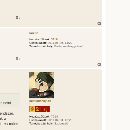
0
x
V
i
s
lorenz
s
z
Hozzászólások:
3119
Csatlakozott:
2011.06.29. 14:22
a
Tartózkodási hely:
Budapest-Nagyvárad
a
t
e
0
x
t
e
V
j
i
é
s
r
s
e
z
a
a
t
e
t
mimindannyian
eztetni.
*
e
j
é
endszer,
Hozzászólások:
7918
r
uk a
Csatlakozott:
2011.04.23. 16:20
e
t, és máris
Tartózkodási hely:
Szoboszló