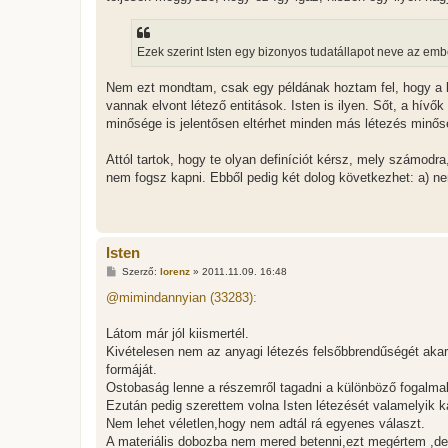
Ezek szerint Isten egy bizonyos tudatállapot neve az em
Nem ezt mondtam, csak egy példának hoztam fel, hogy a lé
vannak elvont létező entitások. Isten is ilyen. Sőt, a hívő
minősége is jelentősen eltérhet minden más létezés minős
Attól tartok, hogy te olyan definíciót kérsz, mely számodra
nem fogsz kapni. Ebből pedig két dolog következhet: a) ne
Isten
H
Szerző:
lorenz
»
2011.11.09. 16:48
o
z
@mimindannyian (33283):
z
á
s
Látom már jól kiismertél.
z
Kivételesen nem az anyagi létezés felsőbbrendűségét aka
ó
l
formáját.
á
Ostobaság lenne a részemről tagadni a különböző fogalmak
s
Ezután pedig szerettem volna Isten létezését valamelyik ka
Nem lehet véletlen,hogy nem adtál rá egyenes választ.
A materiális dobozba nem mered betenni,ezt megértem ,de 