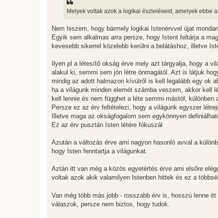
s
z
Melyek voltak azok a logikai észleléseid, amelyek ebbe 
ó
l
á
Nem hiszem, hogy bármely logikai Istenérvvel újat monda
s
Egyik sem alkalmas arra persze, hogy Istent feltárja a ma
kevesebb sikerrel közelebb kerülni a belátáshoz, illetve Is
Ilyen pl a létesítő okság érve mely azt tárgyalja, hogy a 
alakul ki, semmi sem jön létre önmagától. Azt is látjuk 
mindig az adott halmazon kívülről is kell legalább egy ok 
ha a világunk minden elemét számba veszem, akkor kell lé
kell lennie és nem függhet a léte semmi mástól, különben 
Persze ez az érv feltételezi, hogy a világunk egyszer létre
Illetve maga az okságfogalom sem egykönnyen definiálható 
Ez az érv pusztán Isten létére fókuszál
Azután a változás érve ami nagyon hasonló avval a különbs
hogy Isten fenntartja a világunkat.
Aztán itt van még a közös egyetértés érve ami elsőre elé
voltak azok akik valamilyen Istenben hittek és ez a többs
Van még több más jobb - rosszabb érv is, hosszú lenne it
válaszok, persze nem biztos, hogy tudok.