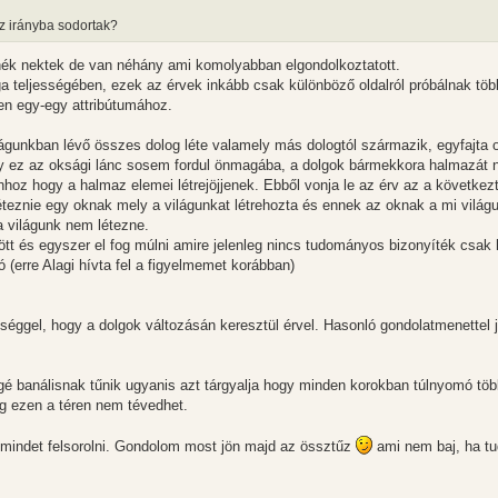
az irányba sodortak?
nék nektek de van néhány ami komolyabban elgondolkoztatott.
ga teljességében, ezek az érvek inkább csak különböző oldalról próbálnak töb
ten egy-egy attribútumához.
világunkban lévő összes dolog léte valamely más dologtól származik, egyfajta 
hogy ez az oksági lánc sosem fordul önmagába, a dolgok bármekkora halmazát
ahhoz hogy a halmaz elemei létrejöjjenek. Ebből vonja le az érv az a következ
teznie egy oknak mely a világunkat létrehozta és ennek az oknak a mi világ
a világunk nem létezne.
jött és egyszer el fog múlni amire jelenleg nincs tudományos bizonyíték csak 
(erre Alagi hívta fel a figyelmemet korábban)
éggel, hogy a dolgok változásán keresztül érvel. Hasonló gondolatmenettel j
ggé banálisnak tűnik ugyanis azt tárgyalja hogy minden korokban túlnyomó tö
ég ezen a téren nem tévedhet.
t mindet felsorolni. Gondolom most jön majd az össztűz
ami nem baj, ha t