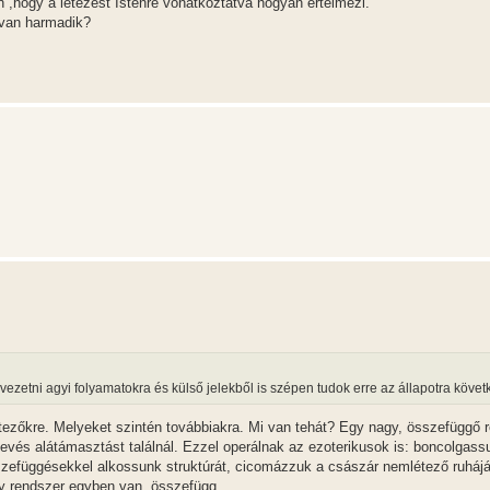
 ,hogy a létezést Istenre vonatkoztatva hogyan értelmezi.
g van harmadik?
ezetni agyi folyamatokra és külső jelekből is szépen tudok erre az állapotra követk
tezőkre. Melyeket szintén továbbiakra. Mi van tehát? Egy nagy, összefüggő r
és alátámasztást találnál. Ezzel operálnak az ezoterikusok is: boncolgass
zefüggésekkel alkossunk struktúrát, cicomázzuk a császár nemlétező ruhájá
gy rendszer egyben van, összefügg.