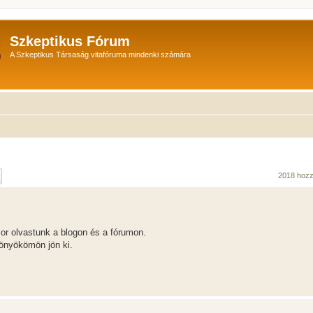
Szkeptikus Fórum
A Szkeptikus Társaság vitafóruma mindenki számára
sés
Részletes keresés
2018 hoz
zor olvastunk a blogon és a fórumon.
könyökömön jön ki.