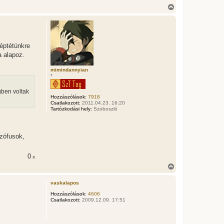
V
i
s
s
z
a
léptétünkre
a
a alapoz.
t
e
t
mimindannyian
*
e
j
é
gben voltak
Hozzászólások:
7918
r
Csatlakozott:
2011.04.23. 16:20
e
Tartózkodási hely:
Szoboszló
ozófusok,
0
x
V
i
s
vaskalapos
s
z
Hozzászólások:
4606
Csatlakozott:
2009.12.09. 17:51
a
a
t
e