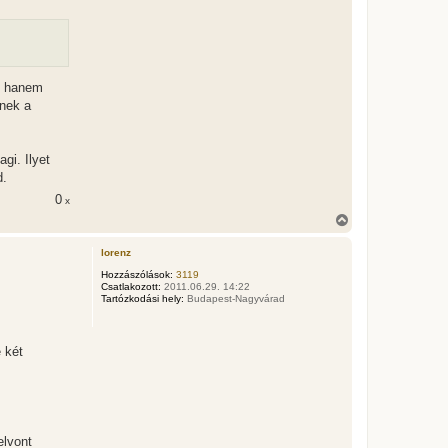
ő, hanem
ének a
gi. Ilyet
d.
0
x
V
i
s
lorenz
s
z
Hozzászólások:
3119
Csatlakozott:
2011.06.29. 14:22
a
Tartózkodási hely:
Budapest-Nagyvárad
a
t
e
t
 két
e
j
é
r
e
elvont