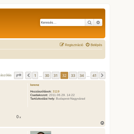
Keresés
Részletes keresés
Regisztráció
Belépés
Oldal:
32
/
41
1
30
31
32
33
34
41
Előző
Következő
zászólás
…
…
lorenz
Hozzászólások:
3119
Csatlakozott:
2011.06.29. 14:22
Tartózkodási hely:
Budapest-Nagyvárad
0
x
V
i
s