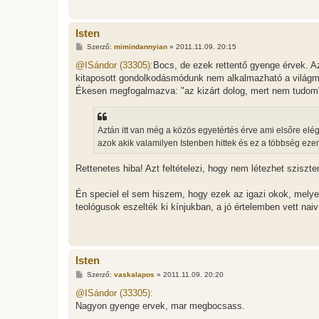
Isten
H
Szerző:
mimindannyian
»
2011.11.09. 20:15
o
z
@ISándor (33305):
Bocs, de ezek rettentő gyenge érvek. Az
z
kitaposott gondolkodásmódunk nem alkalmazható a világmind
á
s
Ékesen megfogalmazva: "az kizárt dolog, mert nem tudom
z
ó
l
á
Aztán itt van még a közös egyetértés érve ami elsőre el
s
azok akik valamilyen Istenben hittek és ez a többség eze
Rettenetes hiba! Azt feltételezi, hogy nem létezhet sziszt
Én speciel el sem hiszem, hogy ezek az igazi okok, melyek 
teológusok eszelték ki kínjukban, a jó értelemben vett n
Isten
H
Szerző:
vaskalapos
»
2011.11.09. 20:20
o
z
@ISándor (33305):
z
Nagyon gyenge ervek, mar megbocsass.
á
s