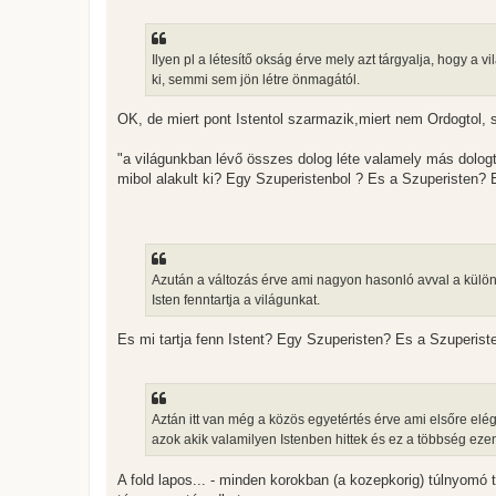
z
ó
l
á
Ilyen pl a létesítő okság érve mely azt tárgyalja, hogy a
s
ki, semmi sem jön létre önmagától.
OK, de miert pont Istentol szarmazik,miert nem Ordogtol, s
"a világunkban lévő összes dolog léte valamely más dologtó
mibol alakult ki? Egy Szuperistenbol ? Es a Szuperisten? 
Azután a változás érve ami nagyon hasonló avval a külön
Isten fenntartja a világunkat.
Es mi tartja fenn Istent? Egy Szuperisten? Es a Szuperist
Aztán itt van még a közös egyetértés érve ami elsőre el
azok akik valamilyen Istenben hittek és ez a többség eze
A fold lapos... - minden korokban (a kozepkorig) túlnyomó