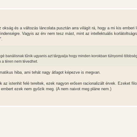
 okság és a változás láncolata pusztán arra világít rá, hogy a mi kis emberi 
enségre. Vagyis az érv nem tesz mást, mint az intellektuális korlátoltságr
".
éggé banálisnak tűnik ugyanis azt tárgyalja hogy minden korokban túlnyomó többsé
n a téren nem tévedhet.
ematikus hiba, ami tehát nagy átlagot képezve is megvan.
az istenhit felé tereltek, ezek nagyon erősen racionalizált érvek. Ezeket fil
aiv embert ezek nem győzik meg. (A nem naivot meg pláne nem.)