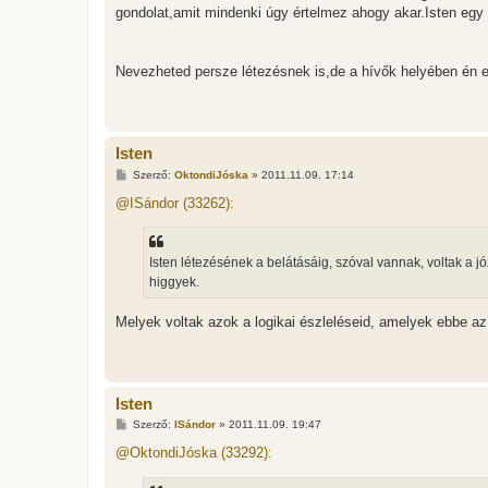
gondolat,amit mindenki úgy értelmez ahogy akar.Isten egy le
Nevezheted persze létezésnek is,de a hívők helyében én e
Isten
H
Szerző:
OktondiJóska
»
2011.11.09. 17:14
o
z
@ISándor (33262):
z
á
s
z
Isten létezésének a belátásáig, szóval vannak, voltak a 
ó
l
higgyek.
á
s
Melyek voltak azok a logikai észleléseid, amelyek ebbe az
Isten
H
Szerző:
ISándor
»
2011.11.09. 19:47
o
z
@OktondiJóska (33292):
z
á