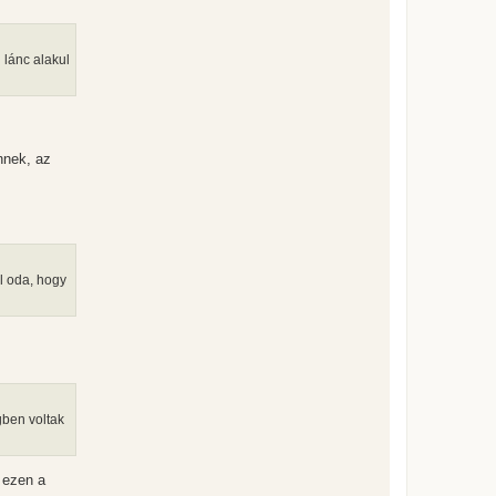
t
e
j
é
 lánc alakul
r
e
nnek, az
l oda, hogy
gben voltak
 ezen a