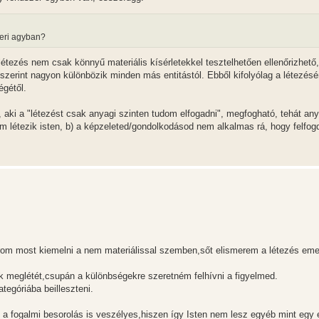
beri agyban?
tezés nem csak könnyű materiális kísérletekkel tesztelhetően ellenőrizhet
k szerint nagyon különbözik minden más entitástól. Ebből kifolyólag a létezés
égétől.
, aki a "létezést csak anyagi szinten tudom elfogadni", megfogható, tehát anya
m létezik isten, b) a képzeleted/gondolkodásod nem alkalmas rá, hogy felfog
rom most kiemelni a nem materiálissal szemben,sőt elismerem a létezés eme
 meglétét,csupán a különbségekre szeretném felhívni a figyelmed.
tegóriába beilleszteni.
a fogalmi besorolás is veszélyes,hiszen így Isten nem lesz egyéb mint egy 