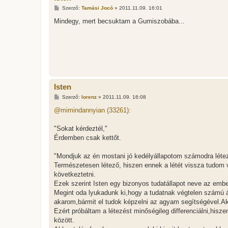
H
Szerző:
Tamási Jocó
»
2011.11.09. 16:01
o
z
Mindegy, mert becsuktam a Gumiszobába...
z
á
s
z
ó
l
á
s
Isten
H
Szerző:
lorenz
»
2011.11.09. 16:08
o
z
@mimindannyian (33261):
z
á
s
"Sokat kérdeztél,"
z
Érdemben csak kettőt.
ó
l
á
"Mondjuk az én mostani jó kedélyállapotom számodra léte
s
Természetesen létező, hiszen ennek a létét vissza tudom ve
következtetni.
Ezek szerint Isten egy bizonyos tudatállapot neve az emb
Megint oda lyukadunk ki,hogy a tudatnak végtelen számú ál
akarom,bármit el tudok képzelni az agyam segítségével.Ak
Ezért próbáltam a létezést minőségileg differenciálni,hisze
között.