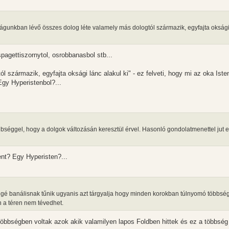
 világunkban lévő összes dolog léte valamely más dologtól származik, egyfajta oksági
pagettiszornytol, osrobbanasbol stb...
l származik, egyfajta oksági lánc alakul ki" - ez felveti, hogy mi az oka Iste
Egy Hyperistenbol?...
bséggel, hogy a dolgok változásán keresztül érvel. Hasonló gondolatmenettel jut e
ent? Egy Hyperisten?...
éggé banálisnak tűnik ugyanis azt tárgyalja hogy minden korokban túlnyomó többsé
n a téren nem tévedhet.
 többségben voltak azok akik valamilyen lapos Foldben hittek és ez a többség