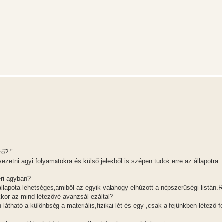
ző? "
zetni agyi folyamatokra és külső jelekből is szépen tudok erre az állapotra
eri agyban?
lapota lehetséges,amiből az egyik valahogy elhúzott a népszerűségi listán.
kor az mind létezővé avanzsál ezáltal?
n látható a különbség a materiális,fizikai lét és egy ,csak a fejünkben létező 