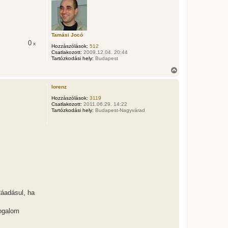
s
z
a
a
t
Tamási Jocó
e
0
x
t
Hozzászólások:
512
e
Csatlakozott:
2009.12.04. 20:44
Tartózkodási hely:
Budapest
j
é
V
r
i
e
s
lorenz
s
z
Hozzászólások:
3119
Csatlakozott:
2011.06.29. 14:22
a
Tartózkodási hely:
Budapest-Nagyvárad
a
t
e
t
e
j
é
r
e
Ráadásul, ha
fogalom