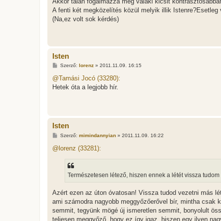
Akkor talán fogalmazza meg valaki kicsit kontrasztosabban
A fenti két megközelítés közül melyik illik Istenre?Esetle
(Na,ez volt sok kérdés)
Isten
H
Szerző:
lorenz
»
2011.11.09. 16:15
o
z
@Tamási Jocó (33280):
z
Hetek óta a legjobb hír.
á
s
z
ó
l
á
Isten
s
H
Szerző:
mimindannyian
»
2011.11.09. 16:22
o
z
@lorenz (33281):
z
á
s
z
Természetesen létező, hiszen ennek a létét vissza tudom v
ó
l
á
Azért ezen az úton óvatosan! Vissza tudod vezetni más lé
s
ami számodra nagyobb meggyőzőerővel bír, mintha csak kev
semmit, tegyünk mögé új ismeretlen semmit, bonyolult öss
teljesen meggyőző, hogy ez így igaz, hiszen egy ilyen na