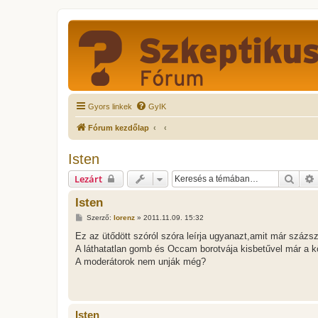
Gyors linkek
GyIK
Fórum kezdőlap
Isten
Kere
Lezárt
Isten
H
Szerző:
lorenz
»
2011.11.09. 15:32
o
z
Ez az ütődött szóról szóra leírja ugyanazt,amit már százs
z
A láthatatlan gomb és Occam borotvája kisbetűvel már a 
á
s
A moderátorok nem unják még?
z
ó
l
á
s
Isten