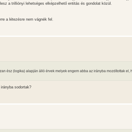
sz a trilliónyi lehetséges elképzelhető entitás és gondolat közül.
rre a létezésre nem vágnék fel.
józan ész (logika) alapján álló érvek melyek engem abba az irányba mozdítottak el,
 irányba sodortak?