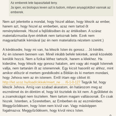
Az emberek lete tapasztatati teny.
Ja igen, es biologus leven azt is tudom, milyen anyag(ok)bol vannak az
emberek.
Nem azt jelentette a mondat, hogy hiszel abban, hogy létezik az ember,
hanem azt, hogy hiszel az emberben, azaz nem tartod őt
reménytelennek. Hiszel a fejlődésében és az értékeiben. A száraz
materializmusba ilyen értékek nem tartoznak bele. Ezek nem
magyarázhatók kémiával (az én nem materialista nézetem szerint.)
A kérdésedre, hogy mi van, ha létezik Isten és gonosz... Jó kérdés.
Az én istenem bennem van. Minél inkább befelé tekintek, annál közelebb
kerülök hozzá. Nem a fizikai léthez tartozik, hanem a lélekhez. Ha
kiderülne, hogy létezik egy gonosz hatalom, ami vagy aki magát Istennek
vallja, nem tartanám őt az istenemnek. Egy kicsit hasonlít ez ahhoz, mint
amikor először el mertem gondolkodni a Biblián és ki mertem mondani,
hogy Jehova nem az én istenem. Erről írtam egy cikket itt:
http://let.ucoz.hu/load/cikkek/miert_ne ... /6-1-0-127
Tegyük fel, hogy
létezik Jehova. Amíg van szabad akaratom, én határozom meg az
eszméimet és én döntöm el, hogy kit tisztelek és kit nem. A gyűlöletet és
a zsarnokságot nem tisztelem. Nem tartom magam vallásosnak. Én csak
hiszek. Istenben, a Szeretetben, az Emberben és az eszméimben.
Meggyőződésem, hogy Isten nem kívül van. Vagy másképpen
fogalmazva: Meggyőződésem, hogy kívül nincs Isten.