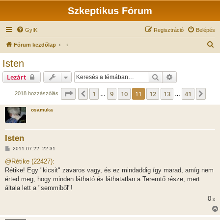
Szkeptikus Fórum
GyIK
Regisztráció
Belépés
K
Fórum kezdőlap
e
Isten
r
Keresés
Részletes keres
Lezárt
e
s
Oldal:
11
/
41
1
9
10
11
12
13
41
Előző
Köv
2018 hozzászólás
…
…
é
osamuka
s
Isten
H
2011.07.22. 22:31
o
z
@Rétike (22427):
z
Rétike! Egy "kicsit" zavaros vagy, és ez mindaddig így marad, amíg nem
á
s
érted meg, hogy minden látható és láthatatlan a Teremtő része, mert
z
általa lett a "semmiből"!
ó
l
0
x
á
s