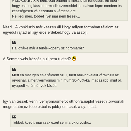
A MOKSA ELIXIR topic-ban engem is kiosztottál rendesen, én meg -
hogy esetleg láss a harmadik szemeddel is - naivan lépre mentem és
készségesen válaszoltam a kérdéseidre.
Ne ijedj meg, többet ilyet már nem teszek...
Nézd...A konklúzió már készen áll.Hogy milyen formában tálalom,ez
egyedül rajtad áll,így erős érdeked,hogy válaszolj.
Hallottál-e már a fehér-köpeny szindrómáról?
A Semmelweis közgáz suli,nem tudtad?
Mert én már igen és a félelem szüli, mert amikor valaki várakozik az
orvosnál, a mért vérnyomás minimum 30-40%-kal magasabb, mint pl.
nyugodt körülmények között.
Így van,tessék venni vérnyomásmérőt otthonra,naplót vezetni,orvosnak
megmutatni,ez több okból is jobb,nem csak a sy. miatt.
Többek között, már csak ezért sem járok orvoshoz