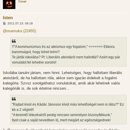
Caspi
Isten
H
2011.07.23. 08:18
o
z
@osamuka (22455):
z
á
s
z
T"A kommunizmus és az ateizmus egy fogalom," >>>>>>> Ekkora
ó
l
baromságot, hogy lehet leírni?
á
Te jártál iskolába? Pl: Liberális ateistáról nem hallottál? Azért egy pár
s
vonulatot fel lehetne sorolni!
Iskolába tanulni jártam, nem hinni. Lehetséges, hogy hallottam liberális
ateistáról, de ha hallottam róla, akkor sem igazán érdekelt a fogalmi
kategória. Szvsz sorolgathatsz vonulatokat, amik akár lehetnek valós
kategóriák is, de sok értelme nincsen...
"Rajtad kívül és Kádár Jánoson kívül más lehetőséget nem is látsz?" Ez
kb a 2 véglet!!
"A teremtő létezéséről pedig nincsen semmilyen bizonyítékunk,"
Ilyet csak a saját nevedben írj, mert megárt az egészségednek!