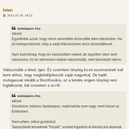
Isten
H
2011.07.25. 16:12
o
z
z
vaskalapos írta:
á
s
Idézet:
z
Egyetértek azzal, hogy nincs semmiféle bizonyíték Isten létezésére. Ha
ó
l
jól belegondolunk, még a saját létezésünkre sincs bizonyítékunk.
á
s
Apro kulonbseg, hogy en valaszoltam neked, de egyetlen isten sem
valaszolsz. Az en letezesem sokkal valoszinubb, mint barmelyik istene.
Valószínűbb a léted, igen. És szerintem tényleg kicsit eszementnek kell
lenni ahhoz, hogy megkérdőjelezzük saját magunkat. De hadd
mutogassak inkább a filozófusokra, ez a kérdés engem tényleg nem
foglalkoztat, bár szeretem a sci-fit.
vaskalapos írta:
Idézet:
Gondolom, kedves Vaskalapos, materialista nem vagy, mert hiszel az
Emberben.
Nem ertem, mibol gondolod.
Tapasztalati tenyeknek "hiszek", azokat fogadom el kiindul;asi alpanak.