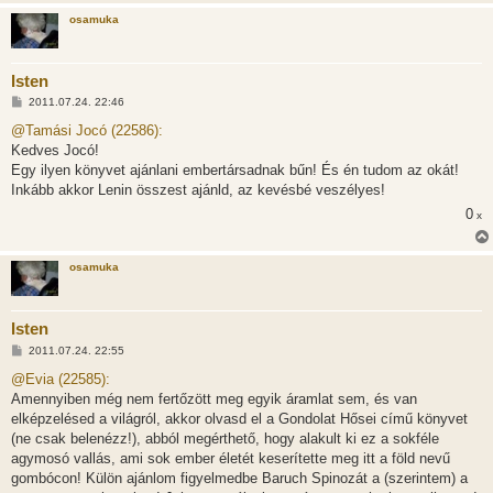
osamuka
Isten
H
2011.07.24. 22:46
o
z
@Tamási Jocó (22586):
z
Kedves Jocó!
á
s
Egy ilyen könyvet ajánlani embertársadnak bűn! És én tudom az okát!
z
Inkább akkor Lenin összest ajánld, az kevésbé veszélyes!
ó
l
0
x
á
s
osamuka
Isten
H
2011.07.24. 22:55
o
z
@Evia (22585):
z
Amennyiben még nem fertőzött meg egyik áramlat sem, és van
á
s
elképzelésed a világról, akkor olvasd el a Gondolat Hősei című könyvet
z
(ne csak belenézz!), abból megérthető, hogy alakult ki ez a sokféle
ó
l
agymosó vallás, ami sok ember életét keserítette meg itt a föld nevű
á
gombócon! Külön ajánlom figyelmedbe Baruch Spinozát a (szerintem) a
s