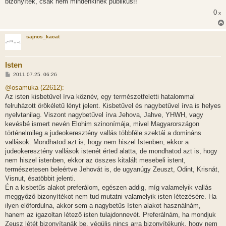
bizonyíték, csak nem mindenkinek publikus!!
s
0
x
sajnos_kacat
Isten
H
2011.07.25. 06:26
o
z
@osamuka (22612):
z
Az isten kisbetűvel írva köznév, egy természetfeletti hatalommal
á
s
felruházott örökéletű lényt jelent. Kisbetűvel és nagybetűvel írva is helyes
z
nyelvtanilag. Viszont nagybetűvel írva Jehova, Jahve, YHWH, vagy
ó
l
kevésbé ismert nevén Elohim szinonímája, mivel Magyarországon
á
történelmileg a judeokeresztény vallás többféle szektái a domináns
s
vallások. Mondhatod azt is, hogy nem hiszel Istenben, ekkor a
judeokeresztény vallások istenét érted alatta, de mondhatod azt is, hogy
nem hiszel istenben, ekkor az összes kitalált mesebeli istent,
természetesen beleértve Jehovát is, de ugyanúgy Zeuszt, Odint, Krisnát,
Visnut, ésatöbbit jelenti.
Én a kisbetűs alakot preferálom, egészen addig, míg valamelyik vallás
meggyőző bizonyítékot nem tud mutatni valamelyik isten létezésére. Ha
ilyen előfordulna, akkor sem a nagybetűs Isten alakot használnám,
hanem az igazoltan létező isten tulajdonnevét. Preferálnám, ha mondjuk
Zeusz létét bizonyítanák be, végülis nincs arra bizonyítékunk, hogy nem