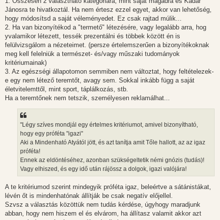
1. Összesen 2 választható kategóriára, mint saját magadra és Kádár
Jánosra te hivatkoztál. Ha nem értesz ezzel egyet, akkor van lehetőség,
hogy módosítsd a saját véleményedet. Ez csak rajtad múlik...
2. Ha van bizonyítékod a "termető" létezésére, vagy legalább arra, hog
yvalamikor létezett, tessék prezentálni és többek között én is
felülvizsgálom a nézeteimet. (persze értelemszerűen a bizonyítékoknak
meg kell felelniük a természet- és/vagy műszaki tudományok
kritériumainak)
3. Az egészségi állapotomon semmiben nem változtat, hogy feltételezek-
e egy nem létező teremtőt, avagy sem. Sokkal inkább függ a saját
életvitelemttől, mint sport, táplálkozás, stb.
Ha a teremtőnek nem tetszik, személyesen reklamálhat...
"Légy szíves mondjál egy értelmes kritériumot, amivel bizonyítható,
hogy egy próféta "igazi"
Aki a Mindenható Atyától jött, és azt tanítja amit Tőle hallott, az az igaz
próféta!
Ennek az eldöntéséhez, azonban szükségeltetik némi gnózis (tudás)!
Vagy elhiszed, és egy idő után rájössz a dolgok, igazi valójára!
A te kritériumod szerint mindegyik próféta igaz, beleértve a sátánistákat,
lévén őt is mindenhatónak állítják be csak negatív előjellel.
Szvsz a választás közöttük nem tudás kérdése, úgyhogy maradjunk
abban, hogy nem hiszem el és elvárom, ha állítasz valamit akkor azt