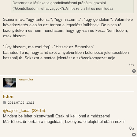
Descartes a létünket a gondolkodással próbálta igazolni
("Gondolkodom, tehát vagyok"). A hit ezért is hit és nem tudás.
Szinonimák: "úgy tartom...", "úgy hiszem...", "úgy gondolom". Valamiféle
következtetés alapján ezt tartom a legvalószínűbbnek. De nincs rá
bizonyítékom és nem mondhatom, hogy így van és kész. Nem tudom,
csak hiszem.
"Úgy hiszem, ma esni fog" - "Hiszek az Emberben"
Láthatod Te is, hogy a hit szót a nyelvünkben különböző jelentésekben
használjuk. Sokszor a pontos jelentést a szövegkörnyezet adja.
0
x
osamuka
Isten
H
2011.07.25. 13:11
o
z
@sajnos_kacat (22615):
z
Mindent be lehet bizonyítani! Csak rá kell jönni a módszerre!
á
s
Már többször leírtam a megoldást, bizonyára elfelejtettél utána nézni!
z
0
ó
x
l
á