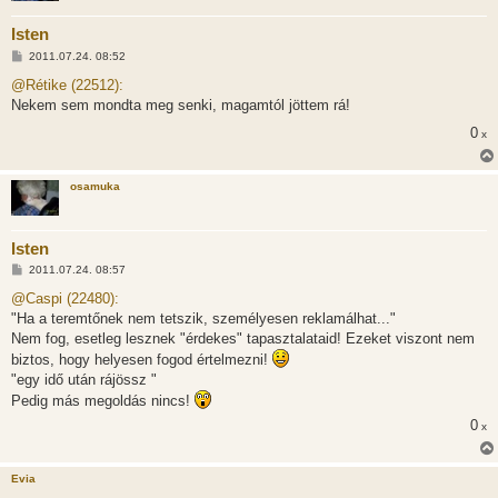
Isten
H
2011.07.24. 08:52
o
z
@Rétike (22512):
z
Nekem sem mondta meg senki, magamtól jöttem rá!
á
s
0
x
z
ó
l
á
osamuka
s
Isten
H
2011.07.24. 08:57
o
z
@Caspi (22480):
z
"Ha a teremtőnek nem tetszik, személyesen reklamálhat..."
á
s
Nem fog, esetleg lesznek "érdekes" tapasztalataid! Ezeket viszont nem
z
biztos, hogy helyesen fogod értelmezni!
ó
l
"egy idő után rájössz "
á
Pedig más megoldás nincs!
s
0
x
Evia