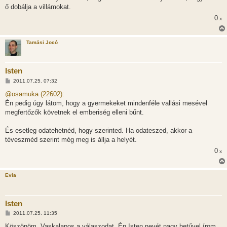
ő dobálja a villámokat.
0
x
Tamási Jocó
Isten
H
2011.07.25. 07:32
o
z
@osamuka (22602):
z
Én pedig úgy látom, hogy a gyermekeket mindenféle vallási mesével
á
s
megfertőzők követnek el emberiség elleni bűnt.
z
ó
l
És esetleg odatehetnéd, hogy szerinted. Ha odateszed, akkor a
á
téveszméd szerint még meg is állja a helyét.
s
0
x
Evia
Isten
H
2011.07.25. 11:35
o
z
Köszönöm, Vaskalapos a válaszodat. Én Isten nevét nagy betűvel írom,