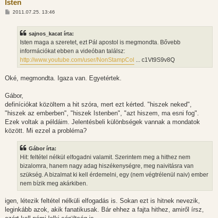
Isten
H
2011.07.25. 13:46
o
z
z
sajnos_kacat írta:
á
s
Isten maga a szeretet, ezt Pál apostol is megmondta. Bővebb
z
információkat ebben a videóban találsz:
ó
l
http://www.youtube.com/user/NonStampCol
... c1Vt9S9v8Q
á
s
Oké, megmondta. Igaza van. Egyetértek.
Gábor,
definíciókat közöltem a hit szóra, mert ezt kérted. "hiszek neked",
"hiszek az emberben", "hiszek Istenben", "azt hiszem, ma esni fog".
Ezek voltak a példáim. Jelentésbeli különbségek vannak a mondatok
között. Mi ezzel a probléma?
Gábor írta:
Hit: feltétel nélkül elfogadni valamit. Szerintem meg a hithez nem
bizalomra, hanem nagy adag hiszékenységre, meg naivitásra van
szükség. A bizalmat ki kell érdemelni, egy (nem végtrélenül naiv) ember
nem bízik meg akárkiben.
igen, létezik feltétel nélküli elfogadás is. Sokan ezt is hitnek nevezik,
leginkább azok, akik fanatikusak. Bár ehhez a fajta hithez, amiről írsz,