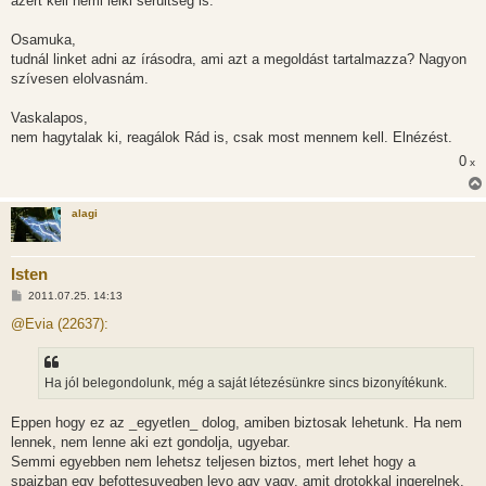
azért kell némi lelki sérültség is.
Osamuka,
tudnál linket adni az írásodra, ami azt a megoldást tartalmazza? Nagyon
szívesen elolvasnám.
Vaskalapos,
nem hagytalak ki, reagálok Rád is, csak most mennem kell. Elnézést.
0
x
alagi
Isten
H
2011.07.25. 14:13
o
z
@Evia (22637):
z
á
s
z
Ha jól belegondolunk, még a saját létezésünkre sincs bizonyítékunk.
ó
l
á
Eppen hogy ez az _egyetlen_ dolog, amiben biztosak lehetunk. Ha nem
s
lennek, nem lenne aki ezt gondolja, ugyebar.
Semmi egyebben nem lehetsz teljesen biztos, mert lehet hogy a
spajzban egy befottesuvegben levo agy vagy, amit drotokkal ingerelnek.