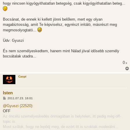
hogy nincsen kigyógyithatatlan betegség, csak kigyógyithatatlan beteg...
Bocsánat, de ennek ki kellett jönni belőlem, mert egy olyan
magabiztosság, amit Te képviselsz, egyrészt irritáló, másrészt meg
megmosolyogtató...
Üdv: Gyuszi
És nem személyeskedtem, hanem mint Nálad jóval idősebb személy
bocsátalak utadra...
0
x
Caspi
Isten
H
2011.07.23. 16:01
o
z
@Gyuszi (22520):
z
OFF
á
s
Az öncélú személyeskedés önmagában is helytelen, itt pedig még off-
z
topic is.
ó
l
Most szólok, hogy ne lepődj meg, de ezért itt is szoktak moderálni...
á