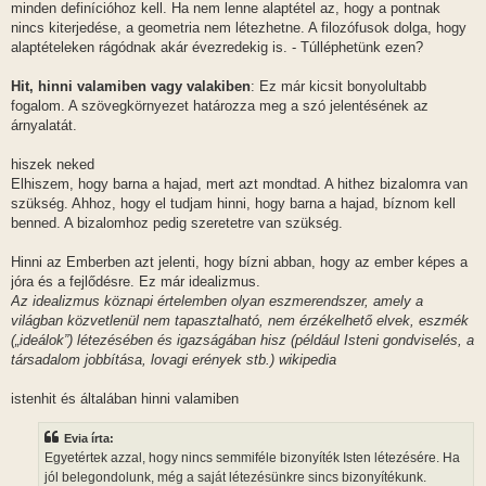
minden definícióhoz kell. Ha nem lenne alaptétel az, hogy a pontnak
nincs kiterjedése, a geometria nem létezhetne. A filozófusok dolga, hogy
alaptételeken rágódnak akár évezredekig is. - Túlléphetünk ezen?
Hit, hinni valamiben vagy valakiben
: Ez már kicsit bonyolultabb
fogalom. A szövegkörnyezet határozza meg a szó jelentésének az
árnyalatát.
hiszek neked
Elhiszem, hogy barna a hajad, mert azt mondtad. A hithez bizalomra van
szükség. Ahhoz, hogy el tudjam hinni, hogy barna a hajad, bíznom kell
benned. A bizalomhoz pedig szeretetre van szükség.
Hinni az Emberben azt jelenti, hogy bízni abban, hogy az ember képes a
jóra és a fejlődésre. Ez már idealizmus.
Az idealizmus köznapi értelemben olyan eszmerendszer, amely a
világban közvetlenül nem tapasztalható, nem érzékelhető elvek, eszmék
(„ideálok”) létezésében és igazságában hisz (például Isteni gondviselés, a
társadalom jobbítása, lovagi erények stb.) wikipedia
istenhit és általában hinni valamiben
Evia írta:
Egyetértek azzal, hogy nincs semmiféle bizonyíték Isten létezésére. Ha
jól belegondolunk, még a saját létezésünkre sincs bizonyítékunk.