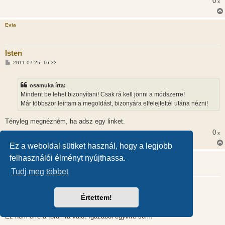
0
x
Evia
Isten
H
2011.07.25. 16:33
o
z
z
osamuka írta:
á
s
Mindent be lehet bizonyítani! Csak rá kell jönni a módszerre!
z
Már többször leírtam a megoldást, bizonyára elfelejtettél utána nézni!
ó
l
á
Tényleg megnézném, ha adsz egy linket.
s
0
x
Ez a weboldal sütiket használ, hogy a legjobb
felhasználói élményt nyújthassa.
osamuka
Tudj meg többet
Isten
H
2011.07.25. 16:51
Értettem!
o
z
@alagi (22714):
z
Ez nem erre a fórumra való! Igazából egyikre sem!
á
s