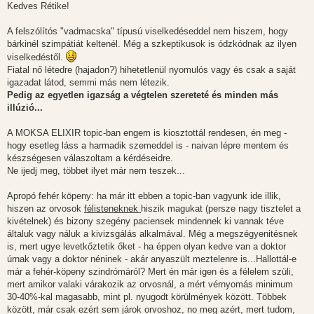
s
Kedves Rétike!
z
ó
l
A felszólítós "vadmacska" típusú viselkedéseddel nem hiszem, hogy
á
bárkinél szimpátiát keltenél. Még a szkeptikusok is ódzkódnak az ilyen
s
viselkedéstől.
Fiatal nő létedre (hajadon?) hihetetlenül nyomulós vagy és csak a saját
igazadat látod, semmi más nem létezik.
Pedig az egyetlen igazság a végtelen szereteté és minden más
illúzió...
A MOKSA ELIXIR topic-ban engem is kiosztottál rendesen, én meg -
hogy esetleg láss a harmadik szemeddel is - naivan lépre mentem és
készségesen válaszoltam a kérdéseidre.
Ne ijedj meg, többet ilyet már nem teszek...
Apropó fehér köpeny: ha már itt ebben a topic-ban vagyunk ide illik,
hiszen az orvosok
félisteneknek
hiszik magukat (persze nagy tisztelet a
kivételnek) és bizony szegény paciensek mindennek ki vannak téve
általuk vagy náluk a kivizsgálás alkalmával. Még a megszégyenitésnek
is, mert ugye levetkőztetik őket - ha éppen olyan kedve van a doktor
úrnak vagy a doktor néninek - akár anyaszült meztelenre is...Hallottál-e
már a fehér-köpeny szindrómáról? Mert én már igen és a félelem szüli,
mert amikor valaki várakozik az orvosnál, a mért vérnyomás minimum
30-40%-kal magasabb, mint pl. nyugodt körülmények között. Többek
között, már csak ezért sem járok orvoshoz, no meg azért, mert tudom,