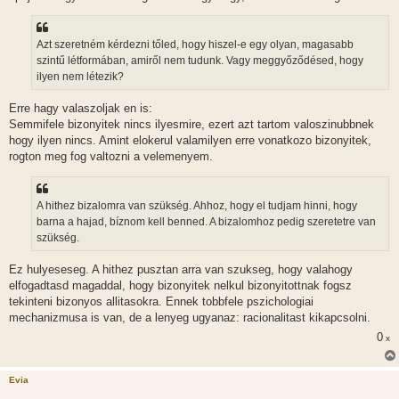
Azt szeretném kérdezni tőled, hogy hiszel-e egy olyan, magasabb
szintű létformában, amiről nem tudunk. Vagy meggyőződésed, hogy
ilyen nem létezik?
Erre hagy valaszoljak en is:
Semmifele bizonyitek nincs ilyesmire, ezert azt tartom valoszinubbnek
hogy ilyen nincs. Amint elokerul valamilyen erre vonatkozo bizonyitek,
rogton meg fog valtozni a velemenyem.
A hithez bizalomra van szükség. Ahhoz, hogy el tudjam hinni, hogy
barna a hajad, bíznom kell benned. A bizalomhoz pedig szeretetre van
szükség.
Ez hulyeseseg. A hithez pusztan arra van szukseg, hogy valahogy
elfogadtasd magaddal, hogy bizonyitek nelkul bizonyitottnak fogsz
tekinteni bizonyos allitasokra. Ennek tobbfele pszichologiai
mechanizmusa is van, de a lenyeg ugyanaz: racionalitast kikapcsolni.
0
x
Evia