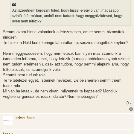
Azt szeretném kérdezni tőled, hogy hiszel-e egy olyan, magasabb
szintű létformában, amiről nem tudunk. Vagy meggyőződésed, hogy
ilyen nem létezik?
Semmi okom hinne valaminek a letezeseben, amire semmi bizonyitek
nincsen.
Te hiszel a Hold kurul keringo lathatatlan rozsaszinu spagettiszornyben?
Nem meggyozodesem, hogy nem letezik barmilyen mas szamunkra
ismeretlen letforma, lehet, hogy letezik (a magasabb/alacsonyabb szintet
nem tudom ertelmezni), csak azt tudom, hogy semmi alapunk arra, hogy
feltetelezzik, es szamoljunk vele.
Semmit nem tudunk rola.
Te feltetelezel egyet. Istennek nevezed. De beismerten semmit nem
tudsz rola.
Mi van ha letezik, de nem olyan, milyennek te kepzeled? Mondjuk
vegtelenul gonosz es rosszindulatu? Nem lehetseges?
0
x
sajnos_kacat