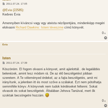
H
2011.07.24. 17:05
o
z
@Evia (22585):
z
Kedves Evia
á
s
z
Amennyiben kíváncsi vagy egy ateista nézőpontjára, mindenképp megéri
ó
l
elolvasni
Richard Dawkins: Isteni téveszme
című könyvét.
á
s
0
x
Evia
Isten
H
2011.07.24. 17:39
o
z
Köszönöm. El fogom olvasni a könyvet, amit ajánlottál.. de legalábbis
z
belenézek, amint lesz módom rá. De az élő beszélgetést jobban
á
s
szeretem. A Te véleményed érdekel, az a fajta beszélgetés, amit mi
z
irányítunk, a jelenben itt és most szőve a szálakat. Ezt nem pótolhatja
ó
l
semmiféle könyv. A könyvnek nem tudok kérdéseket feltenni. Sokat
á
olvasok és sokat beszélgetek. Általában Jehova Tanúival, mert ők
s
szoktak becsöngetni hozzám.
0
x