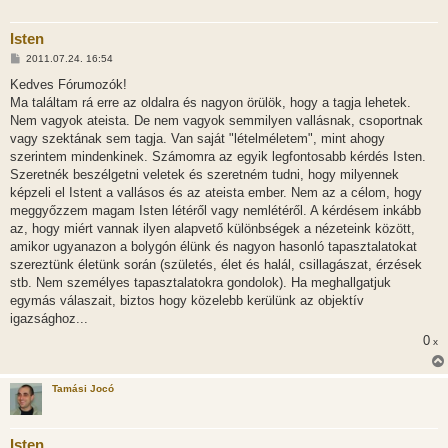
Isten
H
2011.07.24. 16:54
o
z
Kedves Fórumozók!
z
Ma találtam rá erre az oldalra és nagyon örülök, hogy a tagja lehetek.
á
s
Nem vagyok ateista. De nem vagyok semmilyen vallásnak, csoportnak
z
vagy szektának sem tagja. Van saját "lételméletem", mint ahogy
ó
l
szerintem mindenkinek. Számomra az egyik legfontosabb kérdés Isten.
á
Szeretnék beszélgetni veletek és szeretném tudni, hogy milyennek
s
képzeli el Istent a vallásos és az ateista ember. Nem az a célom, hogy
meggyőzzem magam Isten létéről vagy nemlétéről. A kérdésem inkább
az, hogy miért vannak ilyen alapvető különbségek a nézeteink között,
amikor ugyanazon a bolygón élünk és nagyon hasonló tapasztalatokat
szereztünk életünk során (születés, élet és halál, csillagászat, érzések
stb. Nem személyes tapasztalatokra gondolok). Ha meghallgatjuk
egymás válaszait, biztos hogy közelebb kerülünk az objektív
igazsághoz...
0
x
Tamási Jocó
Isten