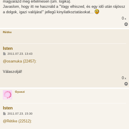
magyarázd meg értelmesen (úm. logika).
Javaslom, hogy itt ne használd a "Vagy elhiszed, és egy idő után rájössz
a dolgok, igazi valójára!" jellegű kinyilatkoztatásokat...
0
x
Rétike
Isten
H
2011.07.23. 13:43
o
z
@osamuka (22457):
z
á
s
Válaszoljál!
z
0
ó
x
l
á
s
Gyuszi
Isten
H
2011.07.23. 15:30
o
z
@Rétike (22512):
z
á