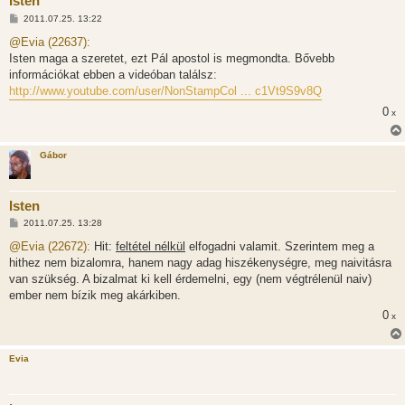
Isten
H
2011.07.25. 13:22
o
z
@Evia (22637):
z
Isten maga a szeretet, ezt Pál apostol is megmondta. Bővebb
á
s
információkat ebben a videóban találsz:
z
http://www.youtube.com/user/NonStampCol ... c1Vt9S9v8Q
ó
l
0
x
á
s
Gábor
Isten
H
2011.07.25. 13:28
o
z
@Evia (22672):
Hit:
feltétel nélkül
elfogadni valamit. Szerintem meg a
z
hithez nem bizalomra, hanem nagy adag hiszékenységre, meg naivitásra
á
s
van szükség. A bizalmat ki kell érdemelni, egy (nem végtrélenül naiv)
z
ember nem bízik meg akárkiben.
ó
l
0
x
á
s
Evia