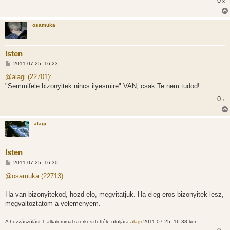
0
x
osamuka
Isten
H
2011.07.25. 16:23
o
z
@alagi (22701):
z
"Semmifele bizonyitek nincs ilyesmire" VAN, csak Te nem tudod!
á
s
0
x
z
ó
l
á
alagi
s
Isten
H
2011.07.25. 16:30
o
z
@osamuka (22713):
z
á
s
Ha van bizonyitekod, hozd elo, megvitatjuk. Ha eleg eros bizonyitek lesz,
z
megvaltoztatom a velemenyem.
ó
l
á
A hozzászólást 1 alkalommal szerkesztették, utoljára
alagi
2011.07.25. 16:38-kor.
s