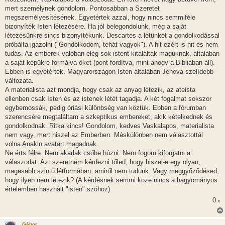
z
mert személynek gondolom. Pontosabban a Szeretet
á
s
megszemélyesítésének. Egyetértek azzal, hogy nincs semmiféle
z
bizonyíték Isten létezésére. Ha jól belegondolunk, még a saját
ó
l
létezésünkre sincs bizonyítékunk. Descartes a létünket a gondolkodással
á
próbálta igazolni ("Gondolkodom, tehát vagyok"). A hit ezért is hit és nem
s
tudás. Az emberek valóban elég sok istent kitaláltak maguknak, általában
a saját képükre formálva őket (pont fordítva, mint ahogy a Bibliában áll).
Ebben is egyetértek. Magyarországon Isten általában Jehova szelídebb
változata.
A materialista azt mondja, hogy csak az anyag létezik, az ateista
ellenben csak Isten és az istenek létét tagadja. A két fogalmat sokszor
egybemossák, pedig óriási különbség van köztük. Ebben a fórumban
szerencsére megtaláltam a szkeptikus embereket, akik kételkednek és
gondolkodnak. Ritka kincs! Gondolom, kedves Vaskalapos, materialista
nem vagy, mert hiszel az Emberben. Máskülönben nem választottál
volna Anakin avatart magadnak.
Ne érts félre. Nem akarlak csőbe húzni. Nem fogom kiforgatni a
válaszodat. Azt szeretném kérdezni tőled, hogy hiszel-e egy olyan,
magasabb szintű létformában, amiről nem tudunk. Vagy meggyőződésed,
hogy ilyen nem létezik? (A kérdésnek semmi köze nincs a hagyományos
értelemben használt "isten" szóhoz)
0
x
Gábor