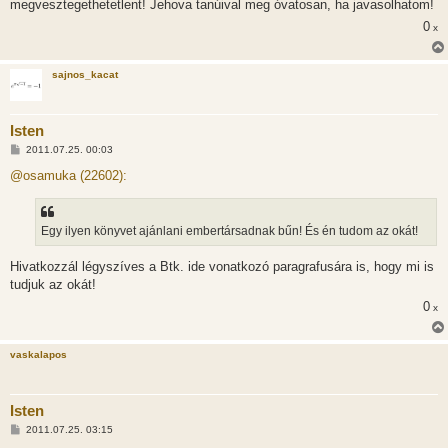
megvesztegethetetlent! Jehova tanúival meg óvatosan, ha javasolhatom!
0
x
sajnos_kacat
Isten
H
2011.07.25. 00:03
o
z
@osamuka (22602):
z
á
s
z
Egy ilyen könyvet ajánlani embertársadnak bűn! És én tudom az okát!
ó
l
á
Hivatkozzál légyszíves a Btk. ide vonatkozó paragrafusára is, hogy mi is
s
tudjuk az okát!
0
x
vaskalapos
Isten
H
2011.07.25. 03:15
o