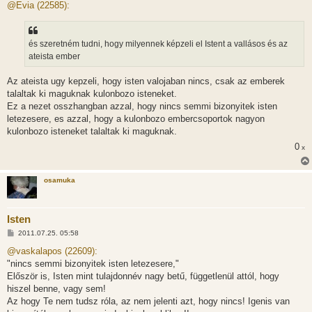
z
@Evia (22585):
z
á
s
z
és szeretném tudni, hogy milyennek képzeli el Istent a vallásos és az
ó
l
ateista ember
á
s
Az ateista ugy kepzeli, hogy isten valojaban nincs, csak az emberek
talaltak ki maguknak kulonbozo isteneket.
Ez a nezet osszhangban azzal, hogy nincs semmi bizonyitek isten
letezesere, es azzal, hogy a kulonbozo embercsoportok nagyon
kulonbozo isteneket talaltak ki maguknak.
0
x
osamuka
Isten
H
2011.07.25. 05:58
o
z
@vaskalapos (22609):
z
"nincs semmi bizonyitek isten letezesere,"
á
s
Először is, Isten mint tulajdonnév nagy betű, függetlenül attól, hogy
z
hiszel benne, vagy sem!
ó
l
Az hogy Te nem tudsz róla, az nem jelenti azt, hogy nincs! Igenis van
á