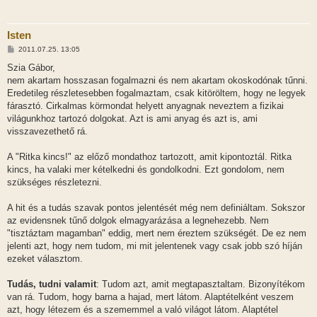
Isten
H
2011.07.25. 13:05
o
z
Szia Gábor,
z
nem akartam hosszasan fogalmazni és nem akartam okoskodónak tűnni.
á
s
Eredetileg részletesebben fogalmaztam, csak kitöröltem, hogy ne legyek
z
fárasztó. Cirkalmas körmondat helyett anyagnak neveztem a fizikai
ó
l
világunkhoz tartozó dolgokat. Azt is ami anyag és azt is, ami
á
visszavezethető rá.
s
A "Ritka kincs!" az előző mondathoz tartozott, amit kipontoztál. Ritka
kincs, ha valaki mer kételkedni és gondolkodni. Ezt gondolom, nem
szükséges részletezni.
A hit és a tudás szavak pontos jelentését még nem definiáltam. Sokszor
az evidensnek tűnő dolgok elmagyarázása a legnehezebb. Nem
"tisztáztam magamban" eddig, mert nem éreztem szükségét. De ez nem
jelenti azt, hogy nem tudom, mi mit jelentenek vagy csak jobb szó híján
ezeket választom.
Tudás, tudni valamit
: Tudom azt, amit megtapasztaltam. Bizonyítékom
van rá. Tudom, hogy barna a hajad, mert látom. Alaptételként veszem
azt, hogy létezem és a szememmel a való világot látom. Alaptétel