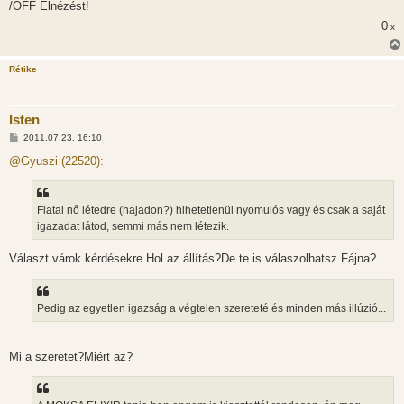
/OFF Elnézést!
s
0
x
Rétike
Isten
H
2011.07.23. 16:10
o
z
@Gyuszi (22520):
z
á
s
z
Fiatal nő létedre (hajadon?) hihetetlenül nyomulós vagy és csak a saját
ó
l
igazadat látod, semmi más nem létezik.
á
s
Választ várok kérdésekre.Hol az állítás?De te is válaszolhatsz.Fájna?
Pedig az egyetlen igazság a végtelen szereteté és minden más illúzió...
Mi a szeretet?Miért az?