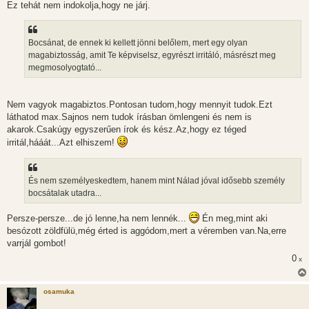
Ez tehát nem indokolja,hogy ne járj.
Bocsánat, de ennek ki kellett jönni belőlem, mert egy olyan
magabiztosság, amit Te képviselsz, egyrészt irritáló, másrészt meg
megmosolyogtató...
Nem vagyok magabiztos.Pontosan tudom,hogy mennyit tudok.Ezt
láthatod max.Sajnos nem tudok írásban ömlengeni és nem is
akarok.Csakúgy egyszerűen írok és kész.Az,hogy ez téged
irritál,hááát...Azt elhiszem!
És nem személyeskedtem, hanem mint Nálad jóval idősebb személy
bocsátalak utadra...
Persze-persze...de jó lenne,ha nem lennék...
Én meg,mint aki
besózott zöldfülü,még érted is aggódom,mert a véremben van.Na,erre
varrjál gombot!
0
x
osamuka