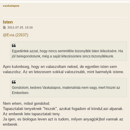
s
vaskalapos
Isten
H
2011.07.25. 13:16
o
z
@Evia (22637):
z
á
s
z
Egyetértek azzal, hogy nincs semmiféle bizonyíték Isten létezésére. Ha
ó
l
jól belegondolunk, még a saját létezésünkre sincs bizonyítékunk.
á
s
Apro kulonbseg, hogy en valaszoltam neked, de egyetlen isten sem
valaszolsz. Az en letezesem sokkal valoszinubb, mint barmelyik istene.
Gondolom, kedves Vaskalapos, materialista nem vagy, mert hiszel az
Emberben.
Nem ertem, mibol gondolod.
Tapasztalati tenyeknek "hiszek", azokat fogadom el kiindul;asi alpanak.
Az emberek lete tapasztatati teny.
Ja igen, es biologus leven azt is tudom, milyen anyag(ok)bol vannak az
emberek.