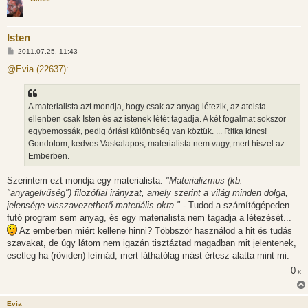
Isten
H
2011.07.25. 11:43
o
z
@Evia (22637):
z
á
s
z
A materialista azt mondja, hogy csak az anyag létezik, az ateista
ó
l
ellenben csak Isten és az istenek létét tagadja. A két fogalmat sokszor
á
egybemossák, pedig óriási különbség van köztük. ... Ritka kincs!
s
Gondolom, kedves Vaskalapos, materialista nem vagy, mert hiszel az
Emberben.
Szerintem ezt mondja egy materialista:
"Materializmus (kb.
"anyagelvűség") filozófiai irányzat, amely szerint a világ minden dolga,
jelensége visszavezethető materiális okra."
- Tudod a számítógépeden
futó program sem anyag, és egy materialista nem tagadja a létezését...
Az emberben miért kellene hinni? Többször használod a hit és tudás
szavakat, de úgy látom nem igazán tisztáztad magadban mit jelentenek,
esetleg ha (röviden) leírnád, mert láthatólag mást értesz alatta mint mi.
0
x
Evia