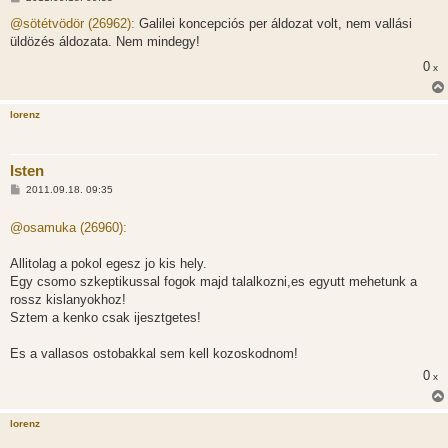
o
z
@sötétvödör (26962):
Galilei koncepciós per áldozat volt, nem vallási
z
üldözés áldozata. Nem mindegy!
á
s
0
x
z
ó
l
á
lorenz
s
Isten
H
2011.09.18. 09:35
o
z
z
@osamuka (26960):
á
s
z
Allitolag a pokol egesz jo kis hely.
ó
Egy csomo szkeptikussal fogok majd talalkozni,es egyutt mehetunk a
l
á
rossz kislanyokhoz!
s
Sztem a kenko csak ijesztgetes!
Es a vallasos ostobakkal sem kell kozoskodnom!
0
x
lorenz