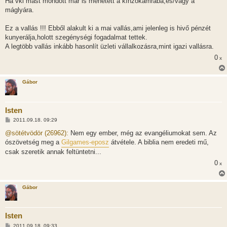
Ha vki mást mondott már is mehetett a kínzókamrába,és/vagy a
máglyára.
Ez a vallás !!! Ebből alakult ki a mai vallás,ami jelenleg is hivő pénzét
kunyerálja,holott szegénységi fogadalmat tettek.
A legtöbb vallás inkább hasonlít üzleti vállalkozásra,mint igazi vallásra.
0
x
Gábor
Isten
H
2011.09.18. 09:29
o
z
@sötétvödör (26962):
Nem egy ember, még az evangéliumokat sem. Az
z
ószövetség meg a
Gilgames-eposz
átvétele. A biblia nem eredeti mű,
á
s
csak szeretik annak feltüntetni...
z
ó
0
x
l
á
s
Gábor
Isten
H
2011.09.18. 09:33