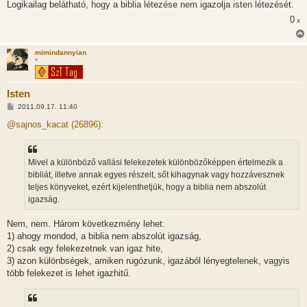
Logikailag belátható, hogy a biblia létezése nem igazolja isten létezését.
0
x
mimindannyian
*
Isten
H
2011.09.17. 11:40
o
z
@sajnos_kacat (26896):
z
á
s
z
Mivel a különböző vallási felekezetek különbözőképpen értelmezik a
ó
l
bibliát, illetve annak egyes részeit, sőt kihagynak vagy hozzávesznek
á
teljes könyveket, ezért kijelenthetjük, hogy a biblia nem abszolút
s
igazság.
Nem, nem. Három következmény lehet:
1) ahogy mondod, a biblia nem abszolút igazság,
2) csak egy felekezetnek van igaz hite,
3) azon különbségek, amiken rugózunk, igazából lényegtelenek, vagyis
több felekezet is lehet igazhitű.