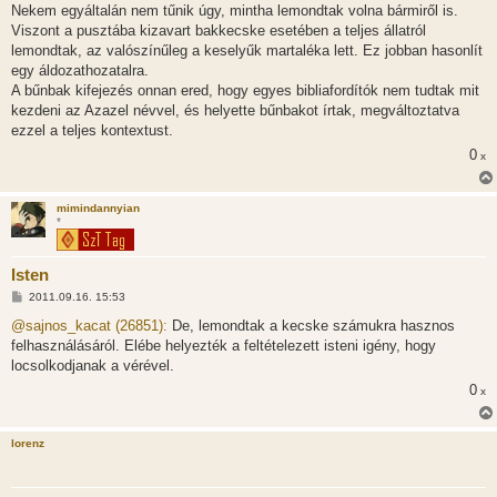
Nekem egyáltalán nem tűnik úgy, mintha lemondtak volna bármiről is.
Viszont a pusztába kizavart bakkecske esetében a teljes állatról
lemondtak, az valószínűleg a keselyűk martaléka lett. Ez jobban hasonlít
egy áldozathozatalra.
A bűnbak kifejezés onnan ered, hogy egyes bibliafordítók nem tudtak mit
kezdeni az Azazel névvel, és helyette bűnbakot írtak, megváltoztatva
ezzel a teljes kontextust.
0
x
mimindannyian
*
Isten
H
2011.09.16. 15:53
o
z
@sajnos_kacat (26851):
De, lemondtak a kecske számukra hasznos
z
felhasználásáról. Elébe helyezték a feltételezett isteni igény, hogy
á
s
locsolkodjanak a vérével.
z
0
ó
x
l
á
s
lorenz