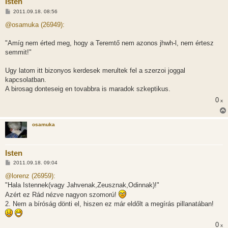
Isten
H
2011.09.18. 08:56
o
z
@osamuka (26949):
z
á
s
"Amíg nem érted meg, hogy a Teremtő nem azonos jhwh-l, nem értesz
z
semmit!"
ó
l
á
Ugy latom itt bizonyos kerdesek merultek fel a szerzoi joggal
s
kapcsolatban.
A birosag donteseig en tovabbra is maradok szkeptikus.
0
x
osamuka
Isten
H
2011.09.18. 09:04
o
z
@lorenz (26959):
z
"Hala Istennek(vagy Jahvenak,Zeusznak,Odinnak)!"
á
s
Azért ez Rád nézve nagyon szomorú!
z
2. Nem a bíróság dönti el, hiszen ez már eldőlt a megírás pillanatában!
ó
l
á
s
0
x