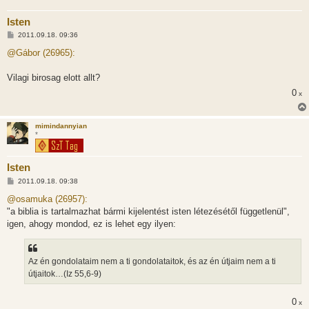
Isten
H
2011.09.18. 09:36
o
z
@Gábor (26965):
z
á
s
Vilagi birosag elott allt?
z
0
ó
x
l
á
s
mimindannyian
*
Isten
H
2011.09.18. 09:38
o
z
@osamuka (26957):
z
"a biblia is tartalmazhat bármi kijelentést isten létezésétől függetlenül",
á
s
igen, ahogy mondod, ez is lehet egy ilyen:
z
ó
l
á
Az én gondolataim nem a ti gondolataitok, és az én útjaim nem a ti
s
útjaitok…(Iz 55,6-9)
0
x