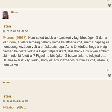
0
x
Gábor
Isten
H
2011.09.18. 09:52
o
z
@lorenz (26967):
Nem sokat tudok a középkori világi bíróságokról de ha
z
jól tudom, a világi bíróság néhány város kiváltsága volt, mert a papság és
á
s
nemesség kezében volt a bíráskodás joga. Az is jó kérdés, hogy a világi
z
bíróság beidézte volna a Pápát felperesként, Itáliában? Egy olyan embert
ó
l
aki mindenki felett áll? Figyelj, a középkorról beszélünk, ne felejtsd el...
á
Ha arra akarsz kilyukadni, hogy ez egy igazságos tárgyalás volt, írtam is,
s
nem az volt.
0
x
lorenz
Isten
H
2011.09.18. 10:06
o
z
@Gábor (26973):
z