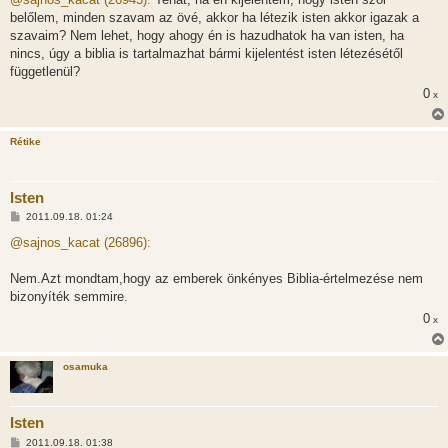
z
belőlem, minden szavam az övé, akkor ha létezik isten akkor igazak a
á
s
szavaim? Nem lehet, hogy ahogy én is hazudhatok ha van isten, ha
z
nincs, úgy a biblia is tartalmazhat bármi kijelentést isten létezésétől
ó
l
függetlenül?
á
0
s
x
Rétike
Isten
H
2011.09.18. 01:24
o
z
@sajnos_kacat (26896):
z
á
s
Nem.Azt mondtam,hogy az emberek önkényes Biblia-értelmezése nem
z
bizonyíték semmire.
ó
l
0
x
á
s
osamuka
Isten
H
2011.09.18. 01:38