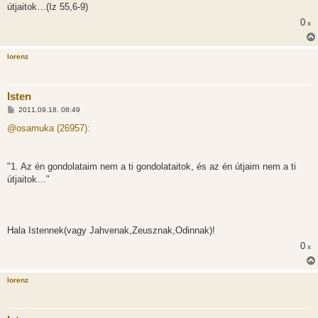
s
útjaitok…(Iz 55,6-9)
z
0
ó
x
l
á
s
lorenz
Isten
H
2011.09.18. 08:49
o
z
@osamuka (26957):
z
á
s
z
"1. Az én gondolataim nem a ti gondolataitok, és az én útjaim nem a ti
ó
l
útjaitok…"
á
s
Hala Istennek(vagy Jahvenak,Zeusznak,Odinnak)!
0
x
lorenz