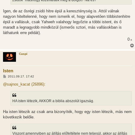
zsidók" máshogy közelítették meg a dolgot? Na és?
á
s
Igen, de az ősrégi zsidó hitre épül a kereszténység is. Attól válnak
nagyon hiteltelenné, hogy nem ismerik el, hogy alapvetően többistenhitre
épül a vallásuk, csak Yahweh valahogy legyőzte a többi istent, és ő
maradt a legnagyobb mindközül (ismerős sztori, más vallásokban is
láthatunk erre példát).
0
x
Caspi
Isten
H
2011.09.17. 17:42
o
z
@sajnos_kacat (26896):
z
á
s
z
HA isten létezik, AKKOR a biblia abszolút igazság.
ó
l
á
Ha isten létezik az csak arra bizonyíték, hogy egy isten létezik, más nem
s
következik belőle.
Viszont amennyiben az állítás előfeltétele nem teljesül, akkor az állítás