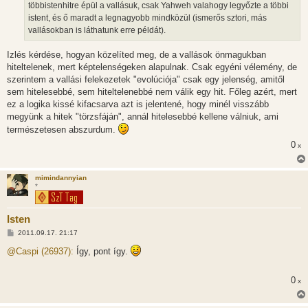
többistenhitre épül a vallásuk, csak Yahweh valahogy legyőzte a többi
s
istent, és ő maradt a legnagyobb mindközül (ismerős sztori, más
vallásokban is láthatunk erre példát).
Izlés kérdése, hogyan közelíted meg, de a vallások önmagukban
hiteltelenek, mert képtelenségeken alapulnak. Csak egyéni vélemény, de
szerintem a vallási felekezetek "evolúciója" csak egy jelenség, amitől
sem hitelesebbé, sem hiteltelenebbé nem válik egy hit. Főleg azért, mert
ez a logika kissé kifacsarva azt is jelentené, hogy minél visszább
megyünk a hitek "törzsfáján", annál hitelesebbé kellene válniuk, ami
természetesen abszurdum.
0
x
mimindannyian
*
Isten
H
2011.09.17. 21:17
o
z
@Caspi (26937):
Így, pont így.
z
á
s
0
x
z
ó
l
á