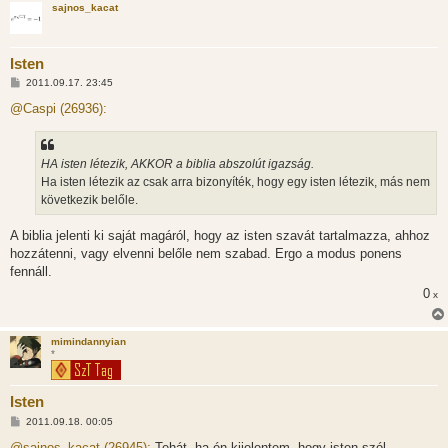
sajnos_kacat
s
Isten
H
2011.09.17. 23:45
o
z
@Caspi (26936):
z
á
s
z
HA isten létezik, AKKOR a biblia abszolút igazság.
ó
l
Ha isten létezik az csak arra bizonyíték, hogy egy isten létezik, más nem
á
következik belőle.
s
A biblia jelenti ki saját magáról, hogy az isten szavát tartalmazza, ahhoz
hozzátenni, vagy elvenni belőle nem szabad. Ergo a modus ponens
fennáll.
0
x
mimindannyian
*
Isten
H
2011.09.18. 00:05
o
z
@sajnos_kacat (26945):
Tehát, ha én kijelentem, hogy isten szól