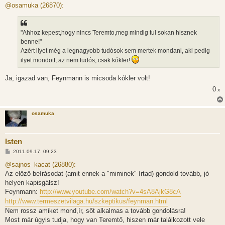
z
@osamuka (26870):
z
á
s
z
"Ahhoz kepest,hogy nincs Teremto,meg mindig tul sokan hisznek
ó
l
benne!"
á
Azért ilyet még a legnagyobb tudósok sem mertek mondani, aki pedig
s
ilyet mondott, az nem tudós, csak kókler!
Ja, igazad van, Feynmann is micsoda kókler volt!
0
x
osamuka
Isten
H
2011.09.17. 09:23
o
z
@sajnos_kacat (26880):
z
Az előző beírásodat (amit ennek a "miminek" írtad) gondold tovább, jó
á
s
helyen kapisgálsz!
z
Feynmann:
http://www.youtube.com/watch?v=4sA8AjkG8cA
ó
l
http://www.termeszetvilaga.hu/szkeptikus/feynman.html
á
Nem rossz amiket mond,ír, sőt alkalmas a tovább gondolásra!
s
Most már úgyis tudja, hogy van Teremtő, hiszen már találkozott vele