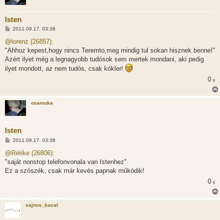
Isten
H
2011.09.17. 03:36
o
z
@lorenz (26857):
z
"Ahhoz kepest,hogy nincs Teremto,meg mindig tul sokan hisznek benne!"
á
s
Azért ilyet még a legnagyobb tudósok sem mertek mondani, aki pedig
z
ilyet mondott, az nem tudós, csak kókler!
ó
l
0
x
á
s
osamuka
Isten
H
2011.09.17. 03:38
o
z
@Rétike (26806):
z
"saját nonstop telefonvonala van Istenhez"
á
s
Ez a szószék, csak már kevés papnak működik!
z
0
ó
x
l
á
s
sajnos_kacat