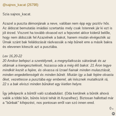
o
z
@sajnos_kacat (26798):
z
á
s
Szia sajnos_kacat.
z
ó
l
Azazel a puszta démonjának a neve, valóban nem épp egy pozitív hős.
á
Az áldozat bemutatás imádási szertartás mely csak Istennek jár ki ezt is
s
jól érzed. Viszont ha tovább olvasod ezt a fejezetet akkor kiderül belőle,
hogy nem áldozzák fel Azazelnek a bakot, hanem miután elvégezték az
Úrnak szánt bak feláldozását ráolvassák a nép bűneit erre a másik bakra
és elevenen kiteszik azt a pusztába.
Lev 16,20-22
20 Amikor befejezi a szentélynek, a megnyilatkozás sátorának és az
oltárnak a kiengesztelését, hozassa oda a még élő bakot. 21 Áron tegye
mindkét kezét a fejére, és olvassa rá Izrael fiainak minden mulasztását,
minden engedetlenségét és minden bűnét. Miután így a bak fejére olvasta
őket, vezettesse a pusztába egy emberrel, aki késznek mutatkozik rá,
22 s a bak elviszi minden bűnüket egy kietlen helyre.
Így jelképezik a bűntől való szabadulást. (Oda kerülnek a bűnök ahová
valók a többi bűn, bűnös közé tehát itt Azazelhez). Biztosan hallottad már
a "bűnbak" kifejezést, nos pontosan erről van szó innen ered.
0
x