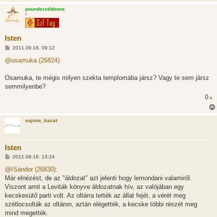
pounderstibbons
*
Isten
H
2011.09.16. 09:12
o
z
@osamuka (26824):
z
á
s
Osamuka, te mégis milyen szekta templomába jársz? Vagy te sem jársz
z
semmilyenbe?
ó
l
0
x
á
s
sajnos_kacat
Isten
H
2011.09.16. 13:24
o
z
@ISándor (26830):
z
Már elnézést, de az "áldozat" azt jelenti hogy lemondani valamiről.
á
s
Viszont amit a Leviták könyve áldozatnak hív, az valójában egy
z
kecskesütő parti volt. Az oltárra tették az állat fejét, a vérét meg
ó
l
szétlocsolták az oltáron, aztán elégették, a kecske többi részét meg
á
mind megették.
s