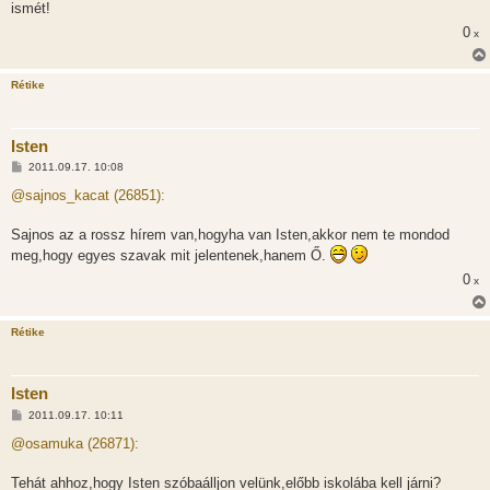
ismét!
0
x
Rétike
Isten
H
2011.09.17. 10:08
o
z
@sajnos_kacat (26851):
z
á
s
Sajnos az a rossz hírem van,hogyha van Isten,akkor nem te mondod
z
meg,hogy egyes szavak mit jelentenek,hanem Ő.
ó
l
0
x
á
s
Rétike
Isten
H
2011.09.17. 10:11
o
z
@osamuka (26871):
z
á
s
Tehát ahhoz,hogy Isten szóbaálljon velünk,előbb iskolába kell járni?