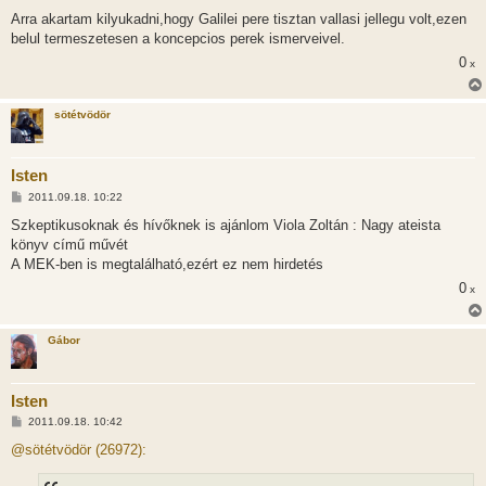
á
s
Arra akartam kilyukadni,hogy Galilei pere tisztan vallasi jellegu volt,ezen
z
belul termeszetesen a koncepcios perek ismerveivel.
ó
l
0
x
á
s
sötétvödör
Isten
H
2011.09.18. 10:22
o
z
Szkeptikusoknak és hívőknek is ajánlom Viola Zoltán : Nagy ateista
z
könyv című művét
á
s
A MEK-ben is megtalálható,ezért ez nem hirdetés
z
0
ó
x
l
á
s
Gábor
Isten
H
2011.09.18. 10:42
o
z
@sötétvödör (26972):
z
á
s