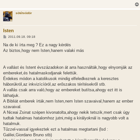
sötétvödör
Isten
H
2011.09.18. 09:18
o
z
Na de ki írta meg ? Ez a nagy kérdés
z
Az biztos,hogy nem Isten,hanem valaki más
á
s
z
ó
l
A vallást és Istent évszázadokon át arra használták,hogy elnyomják az
á
embereket,és hatalmaskodjanak felettük.
s
Érdekes módon a katolikusok mindig elfeledkeznek a keresztes
háborúkról,az inkvizícíóról,az erőszakos térítésekről stb.
A vallás csak arra való,hogy az embereket butítsa,ahogy ezt itt is
láthatjuk.
A Bibliát emberek írták,nem Isten,nem Isten szavaival,hanem az ember
szavaival.
A Niceai Zsinat szépen kivonatolta,ahogy nekik tetszik,mert csak úgy
tudtak hatalmas hatalomhoz jutni,még a királyoknál is nagyobb volt a
hatalmuk.
Tűzzel-vassal igyekeztek ezt a hatalmas megtartani (lsd :
Galilei,Giordano Bruno stb)