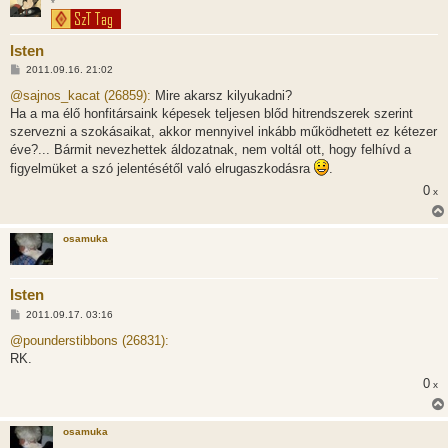
*
Isten
H
2011.09.16. 21:02
o
z
@sajnos_kacat (26859):
Mire akarsz kilyukadni?
z
Ha a ma élő honfitársaink képesek teljesen blőd hitrendszerek szerint
á
s
szervezni a szokásaikat, akkor mennyivel inkább működhetett ez kétezer
z
éve?... Bármit nevezhettek áldozatnak, nem voltál ott, hogy felhívd a
ó
l
figyelmüket a szó jelentésétől való elrugaszkodásra
.
á
s
0
x
osamuka
Isten
H
2011.09.17. 03:16
o
z
@pounderstibbons (26831):
z
RK.
á
s
0
x
z
ó
l
á
osamuka
s