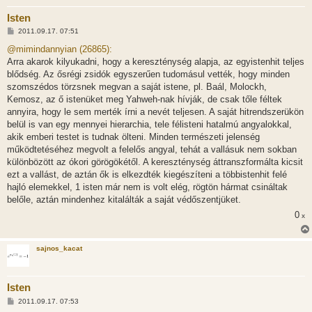
Isten
H
2011.09.17. 07:51
o
z
@mimindannyian (26865):
z
Arra akarok kilyukadni, hogy a kereszténység alapja, az egyistenhit teljes
á
s
blődség. Az ősrégi zsidók egyszerűen tudomásul vették, hogy minden
z
szomszédos törzsnek megvan a saját istene, pl. Baál, Molockh,
ó
l
Kemosz, az ő istenüket meg Yahweh-nak hívják, de csak tőle féltek
á
annyira, hogy le sem merték írni a nevét teljesen. A saját hitrendszerükön
s
belül is van egy mennyei hierarchia, tele félisteni hatalmú angyalokkal,
akik emberi testet is tudnak ölteni. Minden természeti jelenség
működtetéséhez megvolt a felelős angyal, tehát a vallásuk nem sokban
különbözött az ókori görögökétől. A kereszténység áttranszformálta kicsit
ezt a vallást, de aztán ők is elkezdték kiegészíteni a többistenhit felé
hajló elemekkel, 1 isten már nem is volt elég, rögtön hármat csináltak
belőle, aztán mindenhez kitalálták a saját védőszentjüket.
0
x
sajnos_kacat
Isten
H
2011.09.17. 07:53
o