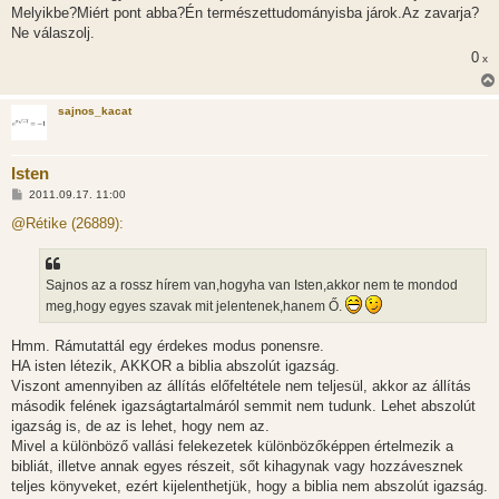
z
Melyikbe?Miért pont abba?Én természettudományisba járok.Az zavarja?
ó
l
Ne válaszolj.
á
0
s
x
sajnos_kacat
Isten
H
2011.09.17. 11:00
o
z
@Rétike (26889):
z
á
s
z
Sajnos az a rossz hírem van,hogyha van Isten,akkor nem te mondod
ó
l
meg,hogy egyes szavak mit jelentenek,hanem Ő.
á
s
Hmm. Rámutattál egy érdekes modus ponensre.
HA isten létezik, AKKOR a biblia abszolút igazság.
Viszont amennyiben az állítás előfeltétele nem teljesül, akkor az állítás
második felének igazságtartalmáról semmit nem tudunk. Lehet abszolút
igazság is, de az is lehet, hogy nem az.
Mivel a különböző vallási felekezetek különbözőképpen értelmezik a
bibliát, illetve annak egyes részeit, sőt kihagynak vagy hozzávesznek
teljes könyveket, ezért kijelenthetjük, hogy a biblia nem abszolút igazság.