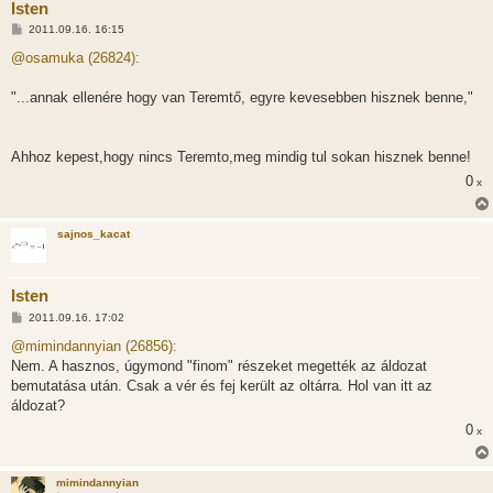
Isten
H
2011.09.16. 16:15
o
z
@osamuka (26824):
z
á
s
"...annak ellenére hogy van Teremtő, egyre kevesebben hisznek benne,"
z
ó
l
á
Ahhoz kepest,hogy nincs Teremto,meg mindig tul sokan hisznek benne!
s
0
x
sajnos_kacat
Isten
H
2011.09.16. 17:02
o
z
@mimindannyian (26856):
z
Nem. A hasznos, úgymond "finom" részeket megették az áldozat
á
s
bemutatása után. Csak a vér és fej került az oltárra. Hol van itt az
z
áldozat?
ó
l
0
x
á
s
mimindannyian