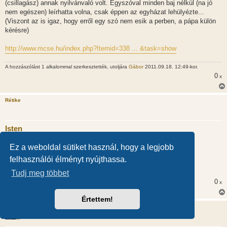
(csillagász) annak nyilvánvaló volt. Egyszóval minden baj nélkül (na jó
nem egészen) leírhatta volna, csak éppen az egyházat lehülyézte...
(Viszont az is igaz, hogy erről egy szó nem esik a perben, a pápa külön
kérésre)
http://www.mcse.hu/index.php?Itemid=338 ... &task=show
A hozzászólást 1 alkalommal szerkesztették, utoljára
Gábor
2011.09.18. 12:49-kor.
0
x
Rétike
Isten
H
2011.09.18. 10:50
o
Ez a weboldal sütiket használ, hogy a legjobb
z
@osamuka (26948):
z
felhasználói élményt nyújthassa.
á
s
Akkor gyakoroljad!
Tudj meg többet
z
ó
0
x
l
á
Értettem!
s
sötétvödör