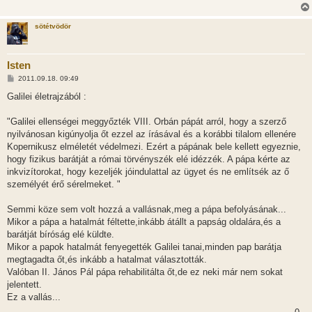
sötétvödör
Isten
H
2011.09.18. 09:49
o
z
Galilei életrajzából :
z
á
s
"Galilei ellenségei meggyőzték VIII. Orbán pápát arról, hogy a szerző
z
nyilvánosan kigúnyolja őt ezzel az írásával és a korábbi tilalom ellenére
ó
l
Kopernikusz elméletét védelmezi. Ezért a pápának bele kellett egyeznie,
á
hogy fizikus barátját a római törvényszék elé idézzék. A pápa kérte az
s
inkvizítorokat, hogy kezeljék jóindulattal az ügyet és ne említsék az ő
személyét érő sérelmeket. "
Semmi köze sem volt hozzá a vallásnak,meg a pápa befolyásának...
Mikor a pápa a hatalmát féltette,inkább átállt a papság oldalára,és a
barátját bíróság elé küldte.
Mikor a papok hatalmát fenyegették Galilei tanai,minden pap barátja
megtagadta őt,és inkább a hatalmat választották.
Valóban II. János Pál pápa rehabilitálta őt,de ez neki már nem sokat
jelentett.
Ez a vallás...