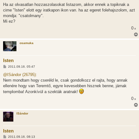
z
Ha az olvasatlan hozzaszolasokat listazom, akkor ennek a topiknak a
z
cime "Isten" elott egy iratkapon ikon van. ha az egeret folehajszolom, azt
á
s
mondja: "csatolmany".
z
Mi ez?
ó
l
0
x
á
s
osamuka
Isten
H
2011.09.16. 05:47
o
z
@ISándor (26795):
z
Nem mondtam hogy cseréld le, csak gondolkozz el rajta, hogy annak
á
s
ellenére hogy van Teremtő, egyre kevesebben hisznek benne, járnak
z
templomba! Azonkívül a szekták aratnak!
ó
l
0
x
á
s
ISándor
Isten
H
2011.09.16. 08:13