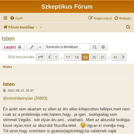
Szkeptikus Fórum
GyIK
Regisztráció
Belépés
K
Fórum kezdőlap
e
Isten
r
Keresés
Részletes keres
Lezárt
e
s
Oldal:
19
/
41
1
17
18
19
20
21
41
Előző
Köv
2018 hozzászólás
…
…
é
Rétike
s
Isten
H
2011.09.15. 20:37
o
z
@mimindannyian (26803):
z
á
s
Én azért nem akartam ez ellen az érv ellen kifejezetten fellépni,mert nem
z
csak ez a problémája vele,hanem,hogy...ja igen...teológiailag sem
ó
l
stimmel.Végülis...két olyan érv,ami...vitatható...Mert az abszolút teológia
á
kissé olyan,mint az abszolút filozófia-tétel...
Ugyan ki mondja meg...
s
Túl azon,hogy szerintem is gyanús(agykórilag),ha valakinek saját