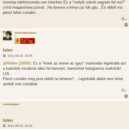
nonstop telefonvonala van Istenhez.Ez a "melyik zoknit vegyem fel ma?"
című magánshow,szóval...Ha ilyesmi a könyv,az tök gáz...És ebből ma
pénzt lehet csinálni....
0
x
mimindannyian
*
Isten
H
2011.09.15. 20:55
o
z
@Rétike (26806):
Ez a "kinek az istene az igazi" viaskodás leginkább azt
z
a karkötős incidenst idézi fel bennem, hamisított hologramos karkötők!
á
s
LOL.
z
Pénzt csinálni meg pont ebből ne lehetne?... Leginkább abból nem lehet,
ó
l
amiből már csináltak.
á
0
s
x
vaskalapos
Isten
H
2011.09.15. 22:32
o