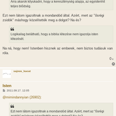
Arra akarok kilyukadni, hogy a kereszténység alapja, az egyistenhit
teljes blődség.
Ezt nem látom igazoltnak a mondandód által. Azért, mert az "ősrégi
zsidók" máshogy közelítették meg a dolgot? Na és?
Logikailag belátható, hogy a biblia létezése nem igazolja isten
létezését.
Na ná, hogy nem! Istenben hisznek az emberek, nem biztos tudásuk van
róla.
0
x
sajnos_kacat
Isten
H
2011.09.17. 12:05
o
z
@mimindannyian (26902):
z
á
s
z
Ezt nem látom igazoltnak a mondandód által. Azért, mert az "ősrégi
ó
l