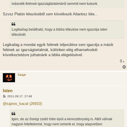
második felének igazságtartalmáról semmit nem tudunk.
Szvsz Platón létezéséből sem következik Atlantisz léte...
Logikailag belátható, hogy a biblia létezése nem igazolja isten
létezését.
Logikailag a mondat egyik felének teljesülése sem igazolja a másik
felének az igazságtartalmát, különben elég elhamarkodott
következtetésre juthatnánk a biblia elégetésével.
0
x
Caspi
Isten
H
2011.09.17. 17:48
o
z
@sajnos_kacat (26910):
z
á
s
z
Igen, de az ősrégi zsidó hitre épül a kereszténység is. Attól válnak
ó
l
nagyon hiteltelenné, hogy nem ismerik el, hogy alapvetően
á