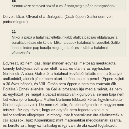
z
Semmi köze sem volt hozzá a vallásnak,meg a pápa befolyásának...
ó
l
á
De volt köze. Olvasd el a Dialogot... (Csak éppen Galilei sem volt
s
pártsemleges.)
Mikor a pápa a hatalmát féltette,inkább átállt a papság oldalára,és a
barátját bíróság elé küldte. Mikor a papok hatalmát fenyegették Galilei
tanai,minden pap barátja megtagadta őt,és inkább a hatalmat
választották.
Egyrészt, az nem igaz, hogy minden egyházi méltóság megtagadta,
komoly befolyása volt a per előtt, alatt, és után is az egyházban
Galileinek. A pápa, Galileitől a hatalmát kevésbé féltette mint a Spanyol
uralkodótól, akinek jó színben akart feltűnni ezzel a perrel. (Éppen zajlott
a 30 éves háború, és VIII. Orbán nem éppen a hatalma csúcsán állt.
Politika.) Ennek ellenére, ha Galilei prózában írja meg a művét, és nem
az egyházat (és magát a pápát) masszívan kigúnyolva, semmi baja nem
lett volna (erre barátja a Maffeo Barberini többször kérte, figyelmeztette -
Galilei hajtatlan volt). De nem ezt tette, és ellenségeinek ez nagyon nem
tetszett. Az egy tévhit, hogy az egyház nem fogadta volna el a
heliocentrikus világképet. Minthogy, már Kopernikusz óta alkalmazták a
csillagászok. Igaz Kopernikusz mint matematikai megoldásnak szánta,
és kerülte azt, hogy ez fizikailag is így van, de aki ezzel foglakozott