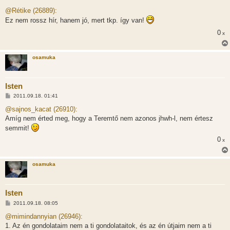
o
z
@Rétike (26889):
z
Ez nem rossz hír, hanem jó, mert tkp. így van!
á
s
0
x
z
ó
l
á
osamuka
s
Isten
H
2011.09.18. 01:41
o
z
@sajnos_kacat (26910):
z
Amíg nem érted meg, hogy a Teremtő nem azonos jhwh-l, nem értesz
á
s
semmit!
z
ó
0
x
l
á
s
osamuka
Isten
H
2011.09.18. 08:05
o
z
@mimindannyian (26946):
z
1. Az én gondolataim nem a ti gondolataitok, és az én útjaim nem a ti
á