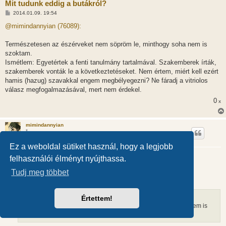
Mit tudunk eddig a butákról?
H
2014.01.09. 19:54
o
z
@mimindannyian (76089):
z
á
s
Természetesen az észérveket nem söpröm le, minthogy soha nem is
z
szoktam.
ó
l
Ismétlem: Egyetértek a fenti tanulmány tartalmával. Szakemberek írták,
á
szakemberek vonták le a következtetéseket. Nem értem, miért kell ezért
s
hamis (hazug) szavakkal engem megbélyegezni? Ne fáradj a vitriolos
válasz megfogalmazásával, mert nem érdekel.
0
x
mimindannyian
*
Ez a weboldal sütiket használ, hogy a legjobb
Mit tudunk eddig a butákról?
felhasználói élményt nyújthassa.
H
2014.01.10. 00:12
o
Tudj meg többet
z
@T.,Zs. (76162):
z
á
s
Értettem!
z
Természetesen az észérveket nem söpröm le, minthogy soha nem is
ó
l
szoktam.
á
s