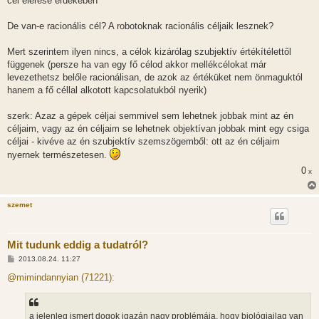
cél elérése érdekében
De van-e racionális cél? A robotoknak racionális céljaik lesznek?
Mert szerintem ilyen nincs, a célok kizárólag szubjektív értékítélettől
függenek (persze ha van egy fő célod akkor mellékcélokat már
levezethetsz belőle racionálisan, de azok az értéküket nem önmaguktól
hanem a fő céllal alkotott kapcsolatukból nyerik)
szerk: Azaz a gépek céljai semmivel sem lehetnek jobbak mint az én
céljaim, vagy az én céljaim se lehetnek objektívan jobbak mint egy csiga
céljai - kivéve az én szubjektív szemszögemből: ott az én céljaim
nyernek természetesen.
0
x
szemet
Mit tudunk eddig a tudatról?
H
2013.08.24. 11:27
o
z
@mimindannyian (71221):
z
á
s
z
a jelenleg ismert dogok igazán nagy problémája, hogy biológiailag van
ó