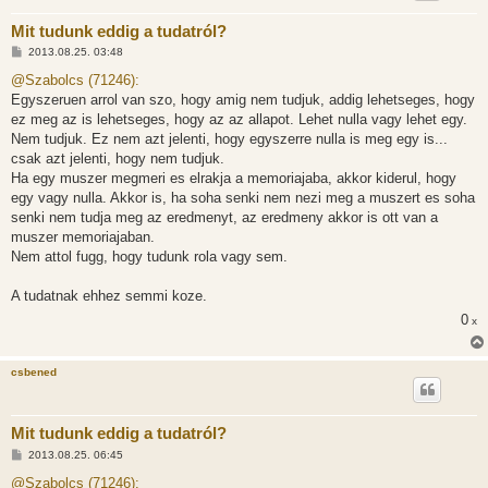
Mit tudunk eddig a tudatról?
H
2013.08.25. 03:48
o
z
@Szabolcs (71246):
z
Egyszeruen arrol van szo, hogy amig nem tudjuk, addig lehetseges, hogy
á
s
ez meg az is lehetseges, hogy az az allapot. Lehet nulla vagy lehet egy.
z
Nem tudjuk. Ez nem azt jelenti, hogy egyszerre nulla is meg egy is...
ó
l
csak azt jelenti, hogy nem tudjuk.
á
Ha egy muszer megmeri es elrakja a memoriajaba, akkor kiderul, hogy
s
egy vagy nulla. Akkor is, ha soha senki nem nezi meg a muszert es soha
senki nem tudja meg az eredmenyt, az eredmeny akkor is ott van a
muszer memoriajaban.
Nem attol fugg, hogy tudunk rola vagy sem.
A tudatnak ehhez semmi koze.
0
x
csbened
Mit tudunk eddig a tudatról?
H
2013.08.25. 06:45
o
z
@Szabolcs (71246):