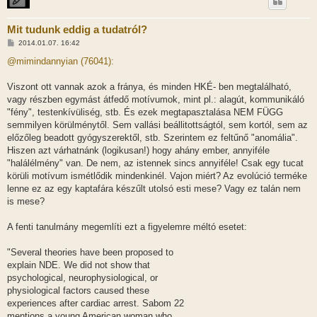
Mit tudunk eddig a tudatról?
H
2014.01.07. 16:42
o
z
@mimindannyian (76041):
z
á
s
Viszont ott vannak azok a fránya, és minden HKÉ- ben megtalálható,
z
vagy részben egymást átfedő motívumok, mint pl.: alagút, kommunikáló
ó
l
"fény", testenkívüliség, stb. És ezek megtapasztalása NEM FÜGG
á
semmilyen körülménytől. Sem vallási beállitottságtól, sem kortól, sem az
s
előzőleg beadott gyógyszerektől, stb. Szerintem ez feltűnő "anomália".
Hiszen azt várhatnánk (logikusan!) hogy ahány ember, annyiféle
"halálélmény" van. De nem, az istennek sincs annyiféle! Csak egy tucat
körüli motívum ismétlődik mindenkinél. Vajon miért? Az evolúció terméke
lenne ez az egy kaptafára készűlt utolsó esti mese? Vagy ez talán nem
is mese?
A fenti tanulmány megemlíti ezt a figyelemre méltó esetet:
"Several theories have been proposed to
explain NDE. We did not show that
psychological, neurophysiological, or
physiological factors caused these
experiences after cardiac arrest. Sabom 22
mentions a young American woman who