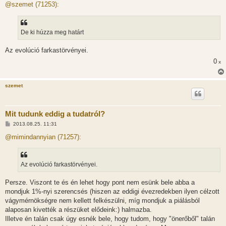
z
@szemet (71253):
z
á
s
z
De ki húzza meg határt
ó
l
á
Az evolúció farkastörvényei.
s
0
x
szemet
Mit tudunk eddig a tudatról?
H
2013.08.25. 11:31
o
z
@mimindannyian (71257):
z
á
s
z
Az evolúció farkastörvényei.
ó
l
á
Persze. Viszont te és én lehet hogy pont nem esünk bele abba a
s
mondjuk 1%-nyi szerencsés (hiszen az eddigi évezredekben ilyen célzott
vágymérnökségre nem kellett felkészülni, míg mondjuk a piálásból
alaposan kivették a részüket elődeink:) halmazba.
Illetve én talán csak úgy esnék bele, hogy tudom, hogy "önerőből" talán