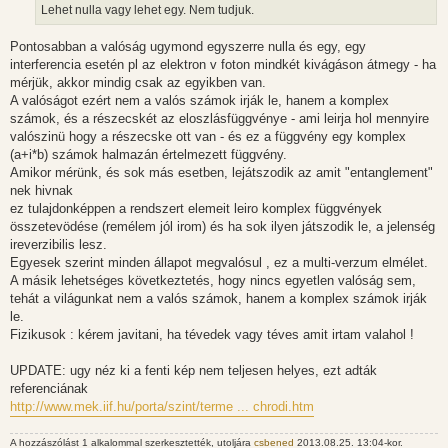
z
Lehet nulla vagy lehet egy. Nem tudjuk.
ó
l
á
Pontosabban a valóság ugymond egyszerre nulla és egy, egy
s
interferencia esetén pl az elektron v foton mindkét kivágáson átmegy - ha
mérjük, akkor mindig csak az egyikben van.
A valóságot ezért nem a valós számok irják le, hanem a komplex
számok, és a részecskét az eloszlásfüggvénye - ami leirja hol mennyire
valószinü hogy a részecske ott van - és ez a függvény egy komplex
(a+i*b) számok halmazán értelmezett függvény.
Amikor mérünk, és sok más esetben, lejátszodik az amit "entanglement"
nek hivnak
ez tulajdonképpen a rendszert elemeit leiro komplex függvények
összetevödése (remélem jól irom) és ha sok ilyen játszodik le, a jelenség
ireverzibilis lesz.
Egyesek szerint minden állapot megvalósul , ez a multi-verzum elmélet.
A másik lehetséges következtetés, hogy nincs egyetlen valóság sem,
tehát a világunkat nem a valós számok, hanem a komplex számok irják
le.
Fizikusok : kérem javitani, ha tévedek vagy téves amit irtam valahol !
UPDATE: ugy néz ki a fenti kép nem teljesen helyes, ezt adták
referenciának
http://www.mek.iif.hu/porta/szint/terme ... chrodi.htm
A hozzászólást 1 alkalommal szerkesztették, utoljára
csbened
2013.08.25. 13:04-kor.