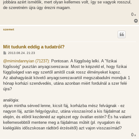
jobbára azért ismétlik, mert olyan kellemes volt, így se vagyok rosszul,
s
de szeretném újra úgy érezni magam.
0
x
szemet
Mit tudunk eddig a tudatról?
H
2013.08.24. 21:23
o
z
@mimindannyian (71237):
Pontosan. A függőség lelki. A "fizikai
z
fügősség" pusztán anyagcserezavar. Most te képzeld el, hogy fizikai
á
s
függőséged van egy szertől amitől csak rossz élményeket kapsz.
z
Az abahagyását követő anyagcserezavartól megszabadulni mondjuk 1
ó
l
hónap korházi szendvedés, utána azonban miért fordulnál a szer felé
á
újra?
s
analógia:
olyan mintha sérved lenne, kicsit fáj, korházba mész felvágnak - ez
nagyon fáj, aztán felgyógyulsz, utána visszasírod a kis fájdalmat az
elején, és előröl kezdenéd az egészet egy óvatlan estén? És ha valami
kellemesebbtől mentene meg a fájdalmas műtét (pl. nyugalom és
kielégülés időszskosan rádtörő érzésétől) azt vajon visszasírnád?
0
x