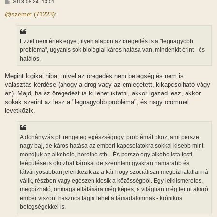
H
2013.08.24. 13:01
o
z
@szemet (71223):
z
á
s
z
Ezzel nem értek egyet, ilyen alapon az öregedés is a "legnagyobb
ó
l
probléma", ugyanis sok biológiai káros hatása van, mindenkit érint - és
á
halálos.
s
Megint logikai hiba, mivel az öregedés nem betegség és nem is
választás kérdése (ahogy a drog vagy az emlegetett, kikapcsolható vágy
az). Majd, ha az öregedést is ki lehet iktatni, akkor igazad lesz, akkor
sokak szerint az lesz a "legnagyobb probléma", és nagy örömmel
levetkőzik.
A dohányzás pl. rengeteg egészségügyi problémát okoz, ami persze
nagy baj, de káros hatása az emberi kapcsolatokra sokkal kisebb mint
mondjuk az alkoholé, heroiné stb... És persze egy alkoholista testi
leépülése is okozhat károkat de szerintem gyakran hamarabb és
látványosabban jelentkezik az a kár hogy szociálisan megbízhatatlanná
válik, részben vagy egészen kiesik a közösségből. Egy lelkiismeretes,
megbízható, önmaga ellátására még képes, a világban még tenni akaró
ember viszont hasznos tagja lehet a társadalomnak - krónikus
betegségekkel is.