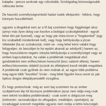
kalapba - persze azoknak egy célzottabb, fiziológiailag biztonságosabb
változata lenne.
De hasonló személyiségromboló hatást tudok elképzelni - feltéve, hogy
könnyen hozzáférhető:
ugyanis a drogokkal sem az a fő baj szerintem hogy függőséget okoz
(annyi más ilyen dolog van kezdve a biológiai szükségletekkel - együtt
lehet élni pár ilyennel), vagy az hogy pár órára kivon a "forgalomból" (egy
kis szabadidő mindenkinek kell), vagy hogy befolyásolja a józan
ítéletedet (ha ez szórakoztat, miért ne - meg lehet kérni valakit hogy
felügyeljen, és beszéljen le ha repülni akarnál az erkélyről:) hanem az,
hogy hosszútávon negatív irányba befolyásolja a személyiséget vagy az
emberi kapcsolatokat, ha valaki a problémák megoldását első
gondolatként nem erőfeszítésen keresztül (tesz valamit ellene), hanem
erőfeszítésmentes oldalról (szúrok és elfelejtem) kezdi inkább megoldani.
A problémák csak gyűlnek és nem múlnak el, az egyre több probléma
meg egyre több "kezelést" kíván - meg lehet figyelni hova vezet ez pár
tipikus drogos életpályamodellt vizsgálva.
És hogy pontosítsak: még az sem baj szerintem ha az ember
szubjektíven lép túl bizonyos problémákon (azaz nem oldja meg csak
nem tekinti továbbra problémának) - csak ezért is dolgozzon meg
(mittomén: racionalizáljon és elfogadjon, meditáljon, sportoljon), az
izzadsággal szerzett megoldás ugyanis nem rontja a tettre készségét,