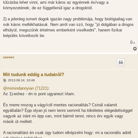
túlzásba lehet vinni, ami már káros az egyénnek és/vagy a
környezetének, de ez függetlenül igaz a drogoktól.
2) a jelenleg ismert dogok igazán nagy problémája, hogy biológiailag van
sok káros mellékhatásuk. Nem arról van szó, hogy "jó dolgában a drogos
elhülyül, megszűnik értelmes emberként viselkedni", hanem fizikai
leépülés következik be.
0
x
szemet
Mit tudunk eddig a tudatról?
H
2013.08.24. 10:48
o
z
@mimindannyian (71221):
z
Az 1)-eshez - én is pont ugyanezt írtam.
á
s
z
És merre mozog a vágy/cél mentes racionalitás? Csinál valamit
ó
l
egyáltalán? Épp olyan jó nem tenni semmit ha tökéletes elégedettséggel
á
vagyok az iránt mi épp van, mint bármit tenni, nincs érv egyik vagy
s
másik út mellett.
A racionalitást én csak úgy tudom elképzelni hogy: mi a racionális adott