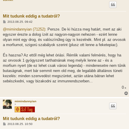
Mit tudunk eddig a tudatról?
H
2013.08.25. 09:42
o
z
@mimindannyian (71252):
Persze. De ki húzza meg határt, mert az aki
z
egyszer érezte a dolog ízét az nagyon-nagyon nehezen - ezért lenne
á
s
olyan mint egy drog, és valószínűleg úgy is kezelnék. Mint pl. az orvosok
z
a morfiumot, szigorú szabályok szerint (plusz ott lenne a feketepiac).
ó
l
á
És haszna? Az ettől még lehet óriási. Rémlik valami felmérés, hogy ha
s
az orvosok 1 gyógyszert tarthatnának meg melyik lenne az - és a
morfium nyert (de ez lehet csak városi legenda) - mindenesetre nem tűnik
butaságnak, mert bár semmit nem old meg, de legalább általános tüneti
kezelés: minden szenvedést megszüntet, aztán utána bátran lehet
sebészkedni, vagy bizakodni az immunrendszerben...
0
x
mimindannyian
*
Mit tudunk eddig a tudatról?
H
2013.08.25. 10:50
o