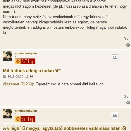
nem esnék bele ezért pszichoterápiával kezdeném a Monroe
megszállottságom kezelését (de pl. hozzászólásaid alapján te lehet hogy
nem...).
Nem tudom hány száz év az evolúciónak még egy könnyed és
veszélytelen hétvégi kikapcsolódás lesz az egész, de persze
megtörténhet, én addig is a mostani emberekből, főleg magamból indulok
ki..
0
x
mimindannyian
*
Mit tudunk eddig a tudatról?
H
2013.08.25. 11:36
o
z
@szemet (71260):
Egyetértünk. A hatalommal élni kell tudni.
z
á
s
0
x
z
ó
l
á
mimindannyian
s
*
A világhírű magyar agykutató döbbenetes vallomása Istenről