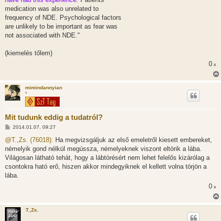
medication was also unrelated to
frequency of NDE. Psychological factors
are unlikely to be important as fear was
not associated with NDE."
(kiemelés tőlem)
0
x
mimindannyian
*
Mit tudunk eddig a tudatról?
H
2014.01.07. 09:27
o
z
@T.,Zs. (76018):
Ha megvizsgáljuk az első emeletről kiesett embereket,
z
némelyik gond nélkül megússza, némelyeknek viszont eltörik a lába.
á
s
Világosan látható tehát, hogy a lábtörésért nem lehet felelős kizárólag a
z
csontokra ható erő, hiszen akkor mindegyiknek el kellett volna törjön a
ó
l
lába.
á
0
s
x
T.,Zs.