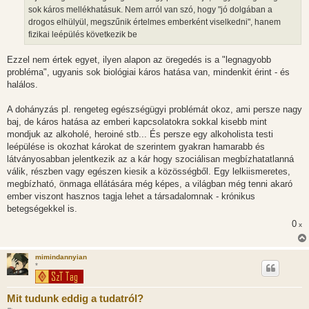
l
sok káros mellékhatásuk. Nem arról van szó, hogy "jó dolgában a
á
drogos elhülyül, megszűnik értelmes emberként viselkedni", hanem
s
fizikai leépülés következik be
Ezzel nem értek egyet, ilyen alapon az öregedés is a "legnagyobb
probléma", ugyanis sok biológiai káros hatása van, mindenkit érint - és
halálos.
A dohányzás pl. rengeteg egészségügyi problémát okoz, ami persze nagy
baj, de káros hatása az emberi kapcsolatokra sokkal kisebb mint
mondjuk az alkoholé, heroiné stb... És persze egy alkoholista testi
leépülése is okozhat károkat de szerintem gyakran hamarabb és
látványosabban jelentkezik az a kár hogy szociálisan megbízhatatlanná
válik, részben vagy egészen kiesik a közösségből. Egy lelkiismeretes,
megbízható, önmaga ellátására még képes, a világban még tenni akaró
ember viszont hasznos tagja lehet a társadalomnak - krónikus
betegségekkel is.
0
x
mimindannyian
*
Mit tudunk eddig a tudatról?