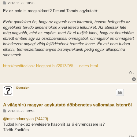
H
2013.11.29. 18:33
o
z
Ez az pofa is megzakkant? Freund Tamás agykutató:
z
á
s
Ezért gondolom én, hogy az agyunk nem kitermeli, hanem befogadja az
z
egyébként tér-idő dimenziókon kívül létező lelkünket. Az ateisták hite
ó
l
még nagyobb, mint az enyém, mert ők el tudják hinni, hogy az öntudatára
á
ébredt emberi agy az ősrobbanással önmagából, önmagától és önmagáért
s
keletkezett anyagi világ fejlődésének terméke lenne. Én ezt nem tudom
elhinni, természettudományos bizonyítékaink pedig egyik álláspontra
sincsenek.
http://meditacionk.blogspot.hu/2013/08/ ... netes.html
0
x
Question
A világhírű magyar agykutató döbbenetes vallomása Istenről
H
2013.11.29. 19:58
o
z
@mimindannyian (74429):
z
Tudod kinek az érvelésére hasonlít az ő érvrendszere is?
á
s
Török Zsoltéra.
z
0
ó
x