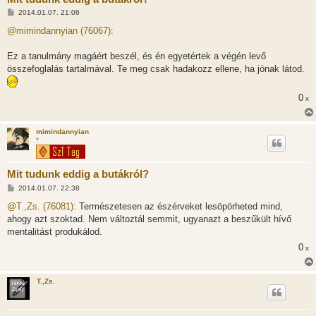
H
2014.01.07. 21:06
o
z
@mimindannyian (76067):
z
á
s
Ez a tanulmány magáért beszél, és én egyetértek a végén levő
z
összefoglalás tartalmával. Te meg csak hadakozz ellene, ha jónak látod.
ó
l
á
s
0
x
mimindannyian
*
Mit tudunk eddig a butákról?
H
2014.01.07. 22:38
o
z
@T.,Zs. (76081):
Természetesen az észérveket lesöpörheted mind,
z
ahogy azt szoktad. Nem változtál semmit, ugyanazt a beszűkült hívő
á
s
mentalitást produkálod.
z
0
ó
x
l
á
s
T.,Zs.