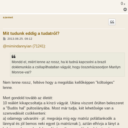
0
x
szemet
Mit tudunk eddig a tudatról?
H
2013.08.25. 09:12
o
z
@mimindannyian (71241):
z
á
s
z
Mondd el, miért lenne az rossz, ha ki tudná kapcsolni a brazil
ó
l
dokkmunkás a csillapíthatatlan vágyát, hogy összeházasodjon Marilyn
á
Monroe-val?
s
Nem lenne rossz, feltéve hogy a megoldás kellőképpen "költséges"
lenne.
Mert gondold tovább az életét:
10 reálért kikapcsoltatja a kínzó vágyát. Utána viszont őrülten beleszeret
a "Budös hal" pultoslányába. Most már tudja, két lehetősége van a
szenvedését csökkenteni:
a) odamegy udvarolni - pl. megvárja míg egy matróz pofátlankodik a
lánnyal és jól bemos neki egyet (a matróznak:), aztán elhívja a lányt a