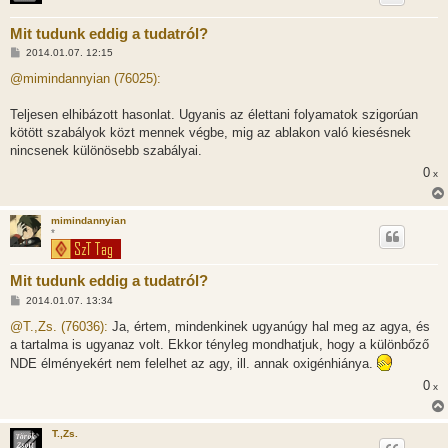
Mit tudunk eddig a tudatról?
H
2014.01.07. 12:15
o
z
@mimindannyian (76025):
z
á
s
Teljesen elhibázott hasonlat. Ugyanis az élettani folyamatok szigorúan
z
kötött szabályok közt mennek végbe, mig az ablakon való kiesésnek
ó
l
nincsenek különösebb szabályai.
á
0
s
x
mimindannyian
*
Mit tudunk eddig a tudatról?
H
2014.01.07. 13:34
o
z
@T.,Zs. (76036):
Ja, értem, mindenkinek ugyanúgy hal meg az agya, és
z
a tartalma is ugyanaz volt. Ekkor tényleg mondhatjuk, hogy a különbőző
á
s
NDE élményekért nem felelhet az agy, ill. annak oxigénhiánya.
z
ó
0
x
l
á
s
T.,Zs.