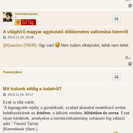
l
á
s
mimindannyian
*
A világhírű magyar agykutató döbbenetes vallomása Istenről
H
2013.11.29. 20:08
o
z
@Question (74430):
Úgy van!
Nem tudom elképzelni, tehát nem lehet.
z
á
s
0
x
z
ó
l
á
Popula(c)tion
s
Mit tudunk eddig a tudatról?
H
2013.11.29. 20:17
o
z
Ezek is tőle valók;
z
"A legnagyobb rejtély a gondolkodó, szabad akarattal rendelkező ember
á
s
keletkezésének az
értelme
, a lelkünk eredete,
küldetése és sorsa
. Ezek
z
olyan kérdések, amelyekre a természettudomány sohasem fog választ
ó
l
adni." Freund Tamás
á
(Kiemelések tőlem.)
s