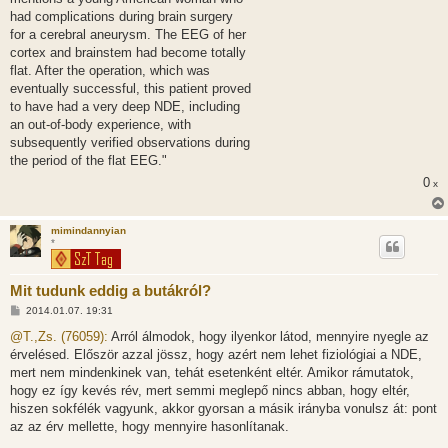
had complications during brain surgery
for a cerebral aneurysm. The EEG of her
cortex and brainstem had become totally
flat. After the operation, which was
eventually successful, this patient proved
to have had a very deep NDE, including
an out-of-body experience, with
subsequently verified observations during
the period of the flat EEG."
0
x
mimindannyian
*
Mit tudunk eddig a butákról?
H
2014.01.07. 19:31
o
z
@T.,Zs. (76059):
Arról álmodok, hogy ilyenkor látod, mennyire nyegle az
z
érvelésed. Először azzal jössz, hogy azért nem lehet fiziológiai a NDE,
á
s
mert nem mindenkinek van, tehát esetenként eltér. Amikor rámutatok,
z
hogy ez így kevés rév, mert semmi meglepő nincs abban, hogy eltér,
ó
l
hiszen sokfélék vagyunk, akkor gyorsan a másik irányba vonulsz át: pont
á
az az érv mellette, hogy mennyire hasonlítanak.
s