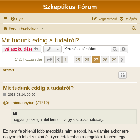
Szkeptikus Fórum
GyIK
Regisztráció
Belépés
K
Fórum kezdőlap
e
Mit tudunk eddig a tudatról?
r
Keresés
Részlet
Válasz küldése
e
s
Oldal:
27
/
29
1
25
26
27
28
29
Előző
Követk
1420 hozzászólás
…
é
szemet
s
Mit tudunk eddig a tudatról?
H
2013.08.24. 09:50
o
z
@mimindannyian (71219):
z
á
s
z
nagyon jó szolgálatot tenne a vágy kikapcsolhatósága
ó
l
á
Ez nem feltétlenül jobb megoldás mint a többi, ha valamire akkor erre
s
nagyon rá lehet szokni és ilyen értelemben a drogokkal tenném egy