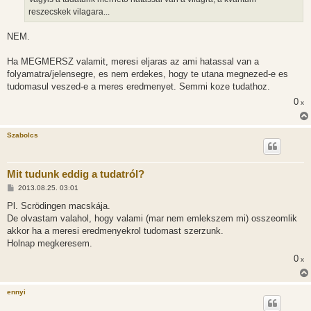
s
reszecskek vilagara...
NEM.
Ha MEGMERSZ valamit, meresi eljaras az ami hatassal van a
folyamatra/jelensegre, es nem erdekes, hogy te utana megnezed-e es
tudomasul veszed-e a meres eredmenyet. Semmi koze tudathoz.
0
x
Szabolcs
Mit tudunk eddig a tudatról?
H
2013.08.25. 03:01
o
z
Pl. Scrödingen macskája.
z
De olvastam valahol, hogy valami (mar nem emlekszem mi) osszeomlik
á
s
akkor ha a meresi eredmenyekrol tudomast szerzunk.
z
Holnap megkeresem.
ó
l
0
x
á
s
ennyi