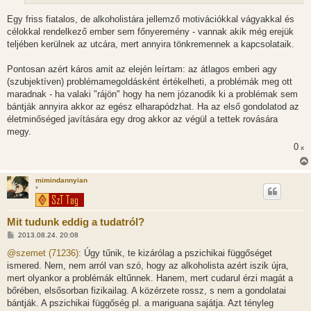
Egy friss fiatalos, de alkoholistára jellemző motivációkkal vágyakkal és
célokkal rendelkező ember sem főnyeremény - vannak akik még erejük
teljében kerülnek az utcára, mert annyira tönkremennek a kapcsolataik.
Pontosan azért káros amit az elején leírtam: az átlagos emberi agy
(szubjektíven) problémamegoldásként értékelheti, a problémák meg ott
maradnak - ha valaki "rájön" hogy ha nem józanodik ki a problémak sem
bántják annyira akkor az egész elharapódzhat. Ha az első gondolatod az
életminőséged javítására egy drog akkor az végül a tettek rovására
megy.
0
x
mimindannyian
*
Mit tudunk eddig a tudatról?
H
2013.08.24. 20:08
o
z
@szemet (71236):
Úgy tűnik, te kizárólag a pszichikai függőséget
z
ismered. Nem, nem arról van szó, hogy az alkoholista azért iszik újra,
á
s
mert olyankor a problémák eltűnnek. Hanem, mert cudarul érzi magát a
z
bőrében, elsősorban fizikailag. A közérzete rossz, s nem a gondolatai
ó
l
bántják. A pszichikai függőség pl. a mariguana sajátja. Azt tényleg
á