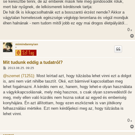
se keresztbe tenni, de az emberek másik fele meg gondosodik róluk,
mert bár nyűgnek, de lelkiismereti kérdésnek tartja:
De hát ők is kikapcsolhatnák ezt a bosszantó érzést nemde? Akkor a
vágytalan homelessek egészsége végképp leromlana és végül mondjuk
éhen halnának - nem tudom mitől jobb ez egy mai drogos életpályától...
0
x
mimindannyian
*
Mit tudunk eddig a tudatról?
H
2013.08.25. 09:25
o
z
@szemet (71251):
Most leírtad azt, hogy túlzásba lehet vinni ezt a dolgot
z
is, ami nem várt nihilbe tasztít. Oké, ezt bármivel kapcsolatban meg
á
s
lehet fogalmazni. A kérdés nem ez, hanem, hogy lehet-e olyan használata
z
a vágykikapcsolásnak, mely még hasznos, s csak olyan szenvedéstől óv
ó
l
meg, mely ellen való küzdés nem hozna sokat az egyed és emberiség
á
konyhájára. Én azt állítottam, hogy ezen eszköznek is van jótékony
s
felhasználási mértéke. Ezt nem kérdőjelezi meg az, hogy túlzásba is
lehet vinni.
0
x
szemet