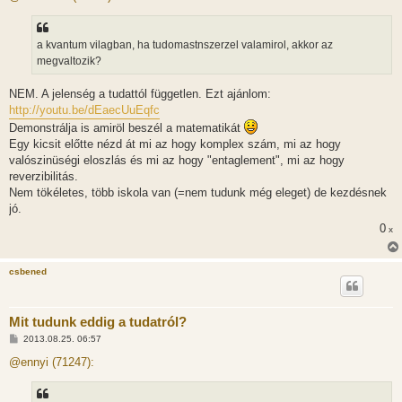
z
á
s
z
a kvantum vilagban, ha tudomastnszerzel valamirol, akkor az
ó
l
megvaltozik?
á
s
NEM. A jelenség a tudattól független. Ezt ajánlom:
http://youtu.be/dEaecUuEqfc
Demonstrálja is amiröl beszél a matematikát
Egy kicsit előtte nézd át mi az hogy komplex szám, mi az hogy
valószinüségi eloszlás és mi az hogy "entaglement", mi az hogy
reverzibilitás.
Nem tökéletes, több iskola van (=nem tudunk még eleget) de kezdésnek
jó.
0
x
csbened
Mit tudunk eddig a tudatról?
H
2013.08.25. 06:57
o
z
@ennyi (71247):
z
á
s