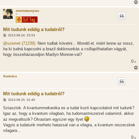
mimindannyian
*
Mit tudunk eddig a tudatról?
H
2013.08.24. 23:53
o
z
@szemet (71239):
Nem tudlak követni... Mondd el, miért lenne az rossz,
z
ha ki tudná kapcsolni a brazil dokkmunkás a csillapíthatatlan vágyát,
á
s
hogy összeházasodjon Marilyn Monroe-val?
z
0
ó
x
l
á
s
Szabolcs
Mit tudunk eddig a tudatról?
H
2013.08.25. 01:40
o
z
Sziasztok. A kvantummekanika es a tudat kozti kapcsolatrol mit tudunk?
z
Igaz az, hogy a kvantum vilagban, ha tudomastnszerzel valamirol, akkor
á
s
az megvaltozik? Olvastam egyszer egy ilyet
z
Vagyis a tudatunk merheto hatassal van a vilagra, a kvantum reszecskek
ó
l
vilagara...
á
s
0
x