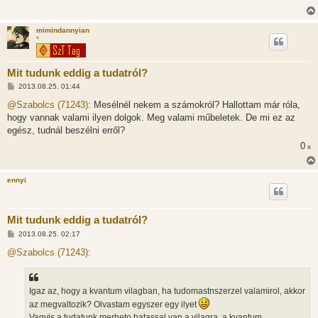
mimindannyian
*
Mit tudunk eddig a tudatról?
H
2013.08.25. 01:44
o
z
@Szabolcs (71243):
Mesélnél nekem a számokról? Hallottam már róla,
z
hogy vannak valami ilyen dolgok. Meg valami műbeletek. De mi ez az
á
s
egész, tudnál beszélni erről?
z
0
ó
x
l
á
s
ennyi
Mit tudunk eddig a tudatról?
H
2013.08.25. 02:17
o
z
@Szabolcs (71243):
z
á
s
z
Igaz az, hogy a kvantum vilagban, ha tudomastnszerzel valamirol, akkor
ó
l
az megvaltozik? Olvastam egyszer egy ilyet
á
Vagyis a tudatunk merheto hatassal van a vilagra, a kvantum