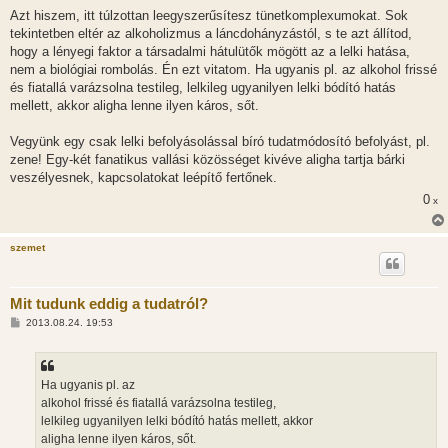
Azt hiszem, itt túlzottan leegyszerűsítesz tünetkomplexumokat. Sok
tekintetben eltér az alkoholizmus a láncdohányzástól, s te azt állítod,
hogy a lényegi faktor a társadalmi hátulütők mögött az a lelki hatása,
nem a biológiai rombolás. Én ezt vitatom. Ha ugyanis pl. az alkohol frissé
és fiatallá varázsolna testileg, lelkileg ugyanilyen lelki bódító hatás
mellett, akkor aligha lenne ilyen káros, sőt.
Vegyünk egy csak lelki befolyásolással bíró tudatmódosító befolyást, pl.
zene! Egy-két fanatikus vallási közösséget kivéve aligha tartja bárki
veszélyesnek, kapcsolatokat leépítő fertőnek.
0
x
szemet
Mit tudunk eddig a tudatról?
H
2013.08.24. 19:53
o
z
z
á
s
Ha ugyanis pl. az
z
alkohol frissé és fiatallá varázsolna testileg,
ó
l
lelkileg ugyanilyen lelki bódító hatás mellett, akkor
á
aligha lenne ilyen káros, sőt.
s