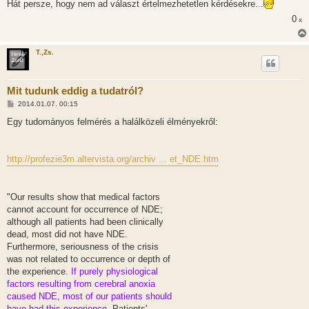
Hát persze, hogy nem ad választ értelmezhetetlen kérdésekre...
0
x
T.,Zs.
Mit tudunk eddig a tudatról?
H
2014.01.07. 00:15
o
z
Egy tudományos felmérés a halálközeli élményekről:
z
á
s
z
http://profezie3m.altervista.org/archiv ... et_NDE.htm
ó
l
á
s
"Our results show that medical factors
cannot account for occurrence of NDE;
although all patients had been clinically
dead, most did not have NDE.
Furthermore, seriousness of the crisis
was not related to occurrence or depth of
the experience.
If purely physiological
factors resulting from cerebral anoxia
caused NDE, most of our patients should
have had this experience.
Patients'