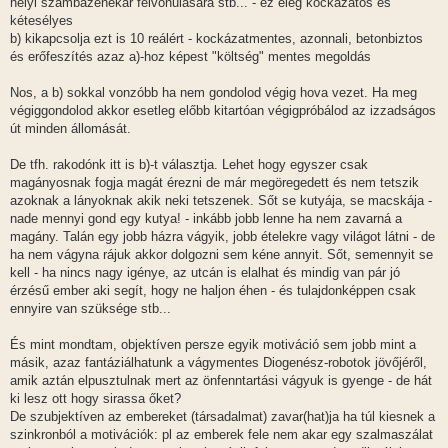
helyi szambazenekar felvonulására stb... - ez elég kockázatos és
kétesélyes
b) kikapcsolja ezt is 10 reálért - kockázatmentes, azonnali, betonbiztos
és erőfeszítés azaz a)-hoz képest "költség" mentes megoldás
Nos, a b) sokkal vonzóbb ha nem gondolod végig hova vezet. Ha meg
végiggondolod akkor esetleg előbb kitartóan végigpróbálod az izzadságos
út minden állomását.
De tfh. rakodónk itt is b)-t választja. Lehet hogy egyszer csak
magányosnak fogja magát érezni de már megöregedett és nem tetszik
azoknak a lányoknak akik neki tetszenek. Sőt se kutyája, se macskája -
nade mennyi gond egy kutya! - inkább jobb lenne ha nem zavarná a
magány. Talán egy jobb házra vágyik, jobb ételekre vagy világot látni - de
ha nem vágyna rájuk akkor dolgozni sem kéne annyit. Sőt, semennyit se
kell - ha nincs nagy igénye, az utcán is elalhat és mindig van pár jó
érzésű ember aki segít, hogy ne haljon éhen - és tulajdonképpen csak
ennyire van szüksége stb...
És mint mondtam, objektíven persze egyik motiváció sem jobb mint a
másik, azaz fantáziálhatunk a vágymentes Diogenész-robotok jövőjéről,
amik aztán elpusztulnak mert az önfenntartási vágyuk is gyenge - de hát
ki lesz ott hogy sirassa őket?
De szubjektíven az embereket (társadalmat) zavar(hat)ja ha túl kiesnek a
szinkronból a motivációk: pl az emberek fele nem akar egy szalmaszálat