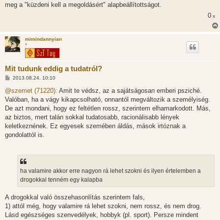
meg a "küzdeni kell a megoldásért" alapbeállítottságot.
0
x
mimindannyian
*
Mit tudunk eddig a tudatról?
H
2013.08.24. 10:10
o
z
@szemet (71220):
Amit te védsz, az a sajátságosan emberi psziché.
z
Valóban, ha a vágy kikapcsolható, onnantól megváltozik a személyiség.
á
s
De azt mondani, hogy ez feltétlen rossz, szerintem elhamarkodott. Más,
z
az biztos, mert talán sokkal tudatosabb, racionálisabb lények
ó
l
keletkeznének. Ez egyesek szemében áldás, mások irtóznak a
á
gondolattól is.
s
ha valamire akkor erre nagyon rá lehet szokni és ilyen értelemben a
drogokkal tenném egy kalapba
A drogokkal való összehasonlítás szerintem fals,
1) attól még, hogy valamire rá lehet szokni, nem rossz, és nem drog.
Lásd egészséges szenvedélyek, hobbyk (pl. sport). Persze mindent