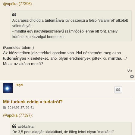
z
@apóka (77396):
z
á
s
z
A parapszichológia
tudománya
igy összegzi a felső "valamiről" alkotott
ó
l
véleményét:
á
-
mintha
egy nagyteljesitményű számitógép lenne ott fönt, amely
s
kérésünkre kiszolgál bennünket.
(Kiemelés tőlem.)
Az idézetedben jelzettekkel gondom van. Hol nézhetném meg azon
tudományos
kísérleteket, ahol olyan eredmények jöttek ki,
mintha
...?
Mi az az akása mező?
0
x
Rigel
Mit tudunk eddig a tudatról?
H
2014.02.27. 09:41
o
z
@apóka (77397):
z
á
s
apóka írta:
z
De 3,5 perc alapján kialakitani, de főleg leirni olyan "markáns"
ó