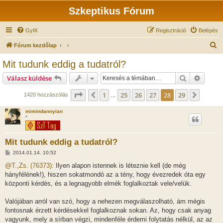
Szkeptikus Fórum
GyIK
Regisztráció
Belépés
K
Fórum kezdőlap
e
Mit tudunk eddig a tudatról?
r
Keresés
Részlet
Válasz küldése
e
s
Oldal:
28
/
29
1
25
26
27
28
29
Előző
Követk
1420 hozzászólás
…
é
mimindannyian
s
*
Mit tudunk eddig a tudatról?
H
2014.01.14. 10:52
o
z
@T.,Zs. (76373):
Ilyen alapon istennek is léteznie kell (de még
z
hányfélének!), hiszen sokatmondó az a tény, hogy évezredek óta egy
á
s
központi kérdés, és a legnagyobb elmék foglalkoztak vele/velük.
z
ó
l
Valójában arról van szó, hogy a nehezen megválaszolható, ám mégis
á
fontosnak érzett kérdésekkel foglalkoznak sokan. Az, hogy csak anyag
s
vagyunk, mely a sírban végzi, mindenféle érdemi folytatás nélkül, az az