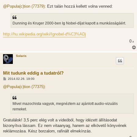
o
z
@Popula(c)tion (77379):
Ezt talán hozzá kellett volna venned:
z
á
s
z
Dunning és Kruger 2000-ben Ig Nobel-díjat kapott a munkásságáért.
ó
l
á
http://hu.wikipedia.org/wiki/Ignobel-d%C3%ADj
s
0
x
Solaris
Mit tudunk eddig a tudatról?
H
2014.02.26. 19:00
o
z
@Popula(c)tion (77375):
z
á
s
z
Mivel mazochista vagyok, megnéztem az ajánlott audio-vizuális
ó
l
remeket.
á
s
Gratulálok! 3,5 perc elég volt a videóból, hogy idézett állításodat
bizonyítva lássam. Ez nem vitaanyag, hanem az elkövető könyvének
reklámozása. Kész borzalom, rafinált elmekínzás.