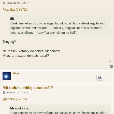
H
2014.02.25. 22:27
o
z
@apóka (77372):
z
á
s
z
Csaknem teljes bizonyossággal tudjuk azt is, hogy létezik egy felsőbb,
ó
l
egy transzcendentális tudat. Tudni illik, hogy aki nem hisz Istenben,
á
még az is elismeri, hogy "valaminek lennie kell".
s
Tenyleg?
Ne tessek komoly dolgokkal viccelodni.
Mi az a traszcendentalis tudat?
0
x
Rigel
Mit tudunk eddig a tudatról?
H
2014.02.25. 23:04
o
z
@apóka (77372):
z
á
s
apóka írta:
z
Csaknem teljes bizonyossággal tudjuk azt is, hogy létezik egy felsőbb,
ó