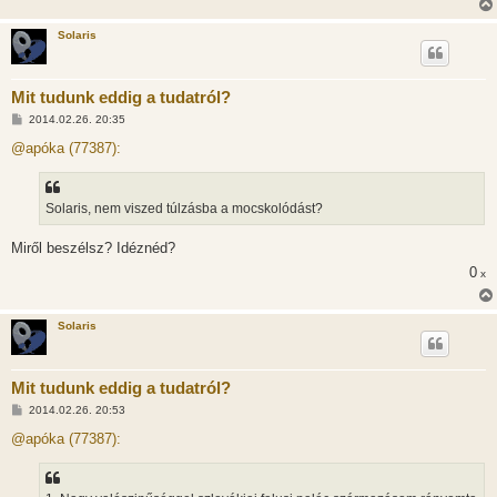
Solaris
Mit tudunk eddig a tudatról?
H
2014.02.26. 20:35
o
z
@apóka (77387):
z
á
s
z
Solaris, nem viszed túlzásba a mocskolódást?
ó
l
á
Miről beszélsz? Idéznéd?
s
0
x
Solaris
Mit tudunk eddig a tudatról?
H
2014.02.26. 20:53
o
z
@apóka (77387):
z
á
s
z