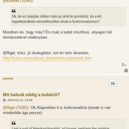
@szemet (76380):
z
á
s
z
Ok, de ez alapján miben más az amit te gondolsz, és a kb.
ó
l
legelterjedtebb elemefilozófiai nézet a funkcionalizmus?
á
s
Mondtam én, hogy más? Én csak a tudat misztikus, anyagon túli
természetével vitatkoztam.
@Rigel, kösz, jó olvasgatást, ezt én sem olvastam.
http://konyv.uw.hu/daniel_dennett/micsodaelmek.htm
0
x
szemet
Mit tudunk eddig a tudatról?
H
2014.01.14. 14:28
o
z
@Rigel (76381):
Ok.Alapvetően ő is funkcionalista (annak is van
z
mindenféle ága persze):
á
s
z
ó
l
I am a sort of 'teleofunctionalist', of course, perhaps the original