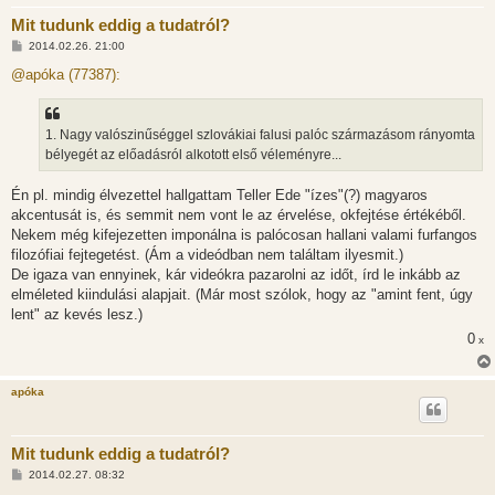
Mit tudunk eddig a tudatról?
H
2014.02.26. 21:00
o
z
@apóka (77387):
z
á
s
z
1. Nagy valószinűséggel szlovákiai falusi palóc származásom rányomta
ó
l
bélyegét az előadásról alkotott első véleményre...
á
s
Én pl. mindig élvezettel hallgattam Teller Ede "ízes"(?) magyaros
akcentusát is, és semmit nem vont le az érvelése, okfejtése értékéből.
Nekem még kifejezetten imponálna is palócosan hallani valami furfangos
filozófiai fejtegetést. (Ám a videódban nem találtam ilyesmit.)
De igaza van ennyinek, kár videókra pazarolni az időt, írd le inkább az
elméleted kiindulási alapjait. (Már most szólok, hogy az "amint fent, úgy
lent" az kevés lesz.)
0
x
apóka
Mit tudunk eddig a tudatról?
H
2014.02.27. 08:32
o