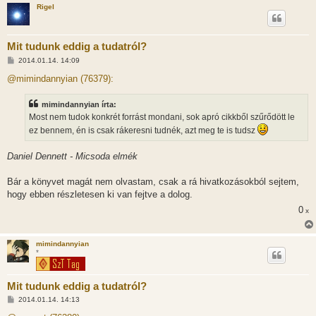
Rigel
Mit tudunk eddig a tudatról?
H
2014.01.14. 14:09
o
z
@mimindannyian (76379):
z
á
s
mimindannyian írta:
z
Most nem tudok konkrét forrást mondani, sok apró cikkből szűrődött le
ó
l
ez bennem, én is csak rákeresni tudnék, azt meg te is tudsz
á
s
Daniel Dennett - Micsoda elmék
Bár a könyvet magát nem olvastam, csak a rá hivatkozásokból sejtem,
hogy ebben részletesen ki van fejtve a dolog.
0
x
mimindannyian
*
Mit tudunk eddig a tudatról?
H
2014.01.14. 14:13
o
z