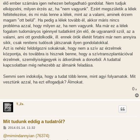
élő ember számára igen nehezen befogadható gondolat. Nem tudjuk
elképzelni, milyen érzés az, ha "nem vagyunk". Ezért megszületik a lélek
feltételezése, és mi más lenne a lélek, mint az a valami, aminek érzem
magam "ott belül". Ha pedig a lélek tovább él, akkor máris nincs
probléma azzal, hogy milyen az, ha nem vagyunk. Ma már ez a lélek
fogalom tudományos igénnyel tudatként jön elő, de ugyanarról szól, az a
valami, ami ott gondolkodik, ill. ennek örök életét firtatni már nem annyira
sikk, csak renitens tudósok játszanak ilyen gondolatokkal.
Azt is nehéz feldolgozni sokaknak, hogy nem a szív az érzelmek
központja, és továbbra is hisznek benne, hogy a szívtranszplantációval
érzelmek, személyiségjegyek is átkerülnek a donorból. A tudattal
kapcsolatban még nehezebb az álmaink feladása.
Semmi sem indokolja, hogy a tudat több lenne, mint agyi folyamatok. Mit
vesztünk azzal, ha ezt elfogadjuk? Álmokat.
0
x
T.,Zs.
Mit tudunk eddig a tudatról?
H
2014.01.14. 11:32
o
z
@mimindannyian (76374):
z