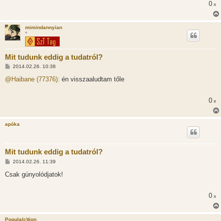
0
ó
x
l
á
s
mimindannyian
*
Mit tudunk eddig a tudatról?
H
2014.02.26. 10:38
o
z
@Haibane (77376):
én visszaaludtam tőle
z
á
s
0
x
z
ó
l
á
apóka
s
Mit tudunk eddig a tudatról?
H
2014.02.26. 11:39
o
z
Csak gúnyolódjatok!
z
á
s
0
x
z
ó
l
á
Popula(c)tion
s