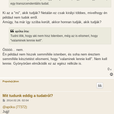
l
egy transzcendentális tudat.
á
s
Ki az a "mi", akik tudják? Netalán ez csak királyi többes, mivelhogy én
például nem tudok erről.
Amúgy, ha már így szóba került, akkor honnan tudják, akik tudják?
apóka írta:
Tudni illik, hogy aki nem hisz Istenben, még az is elismeri, hogy
"valaminek lennie kell".
Ööööö... nem.
Én például nem hiszek semmiféle istenben, és soha nem éreztem
semmiféle késztetést elismerni, hogy "valaminek lennie kell". Nem kell
lennie. Gyönyörűen elműködik ez az egész nélküle is.
0
x
Popula(c)tion
Mit tudunk eddig a tudatról?
H
2014.02.26. 02:04
o
z
@apóka (77372):
z
Jujjj!
á