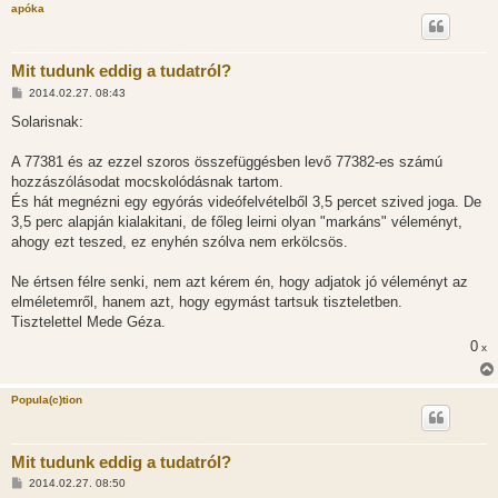
apóka
Mit tudunk eddig a tudatról?
H
2014.02.27. 08:43
o
z
Solarisnak:
z
á
s
A 77381 és az ezzel szoros összefüggésben levő 77382-es számú
z
hozzászólásodat mocskolódásnak tartom.
ó
l
És hát megnézni egy egyórás videófelvételből 3,5 percet szived joga. De
á
3,5 perc alapján kialakitani, de főleg leirni olyan "markáns" véleményt,
s
ahogy ezt teszed, ez enyhén szólva nem erkölcsös.
Ne értsen félre senki, nem azt kérem én, hogy adjatok jó véleményt az
elméletemről, hanem azt, hogy egymást tartsuk tiszteletben.
Tisztelettel Mede Géza.
0
x
Popula(c)tion
Mit tudunk eddig a tudatról?
H
2014.02.27. 08:50
o