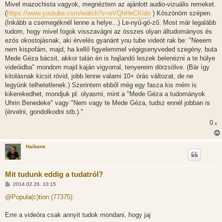
s
Mivel mazochista vagyok, megnéztem az ajánlott audio-vizuális remeket.
z
(
https://www.youtube.com/watch?v=eVQhHeCKldo
) Köszönöm szépen.
ó
l
(Inkább a csemegéknél lenne a helye...) Le-nyű-gö-ző. Most már legalább
á
tudom, hogy mivel fogok visszavágni az összes olyan áltudományos és
s
ezós okostojásnak, aki érvelés gyanánt you tube videót rak be: "Neeem
nem kispofám, majd, ha kellő figyelemmel végigsenyveded szegény, buta
Mede Géza bácsit, akkor talán én is hajlandó leszek belenézni a te hülye
videóidba" mondom majd kaján vigyorral, tenyereim dörzsölve. (Bár így
kitolásnak kicsit rövid, jobb lenne valami 10+ órás változat, de ne
legyünk telhetetlenek.) Szerintem ebből még egy fasza kis mém is
kikerekedhet, mondjuk pl. olyasmi, mint a "Mede Géza a tudományok
Uhrin Benedeke" vagy "Nem vagy te Mede Géza, tudsz ennél jobban is
(érvelni, gondolkodni stb.)."
0
x
Haibane
Mit tudunk eddig a tudatról?
H
2014.02.26. 10:15
o
z
@Popula(c)tion (77375):
z
á
s
Erre a videóra csak annyit tudok mondani, hogy jaj
z