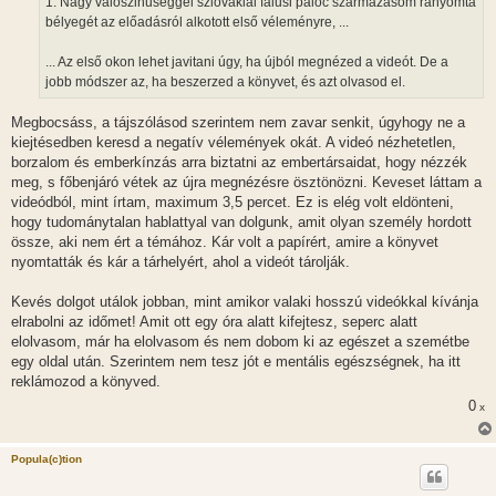
1. Nagy valószinűséggel szlovákiai falusi palóc származásom rányomta
ó
l
bélyegét az előadásról alkotott első véleményre, ...
á
s
... Az első okon lehet javitani úgy, ha újból megnézed a videót. De a
jobb módszer az, ha beszerzed a könyvet, és azt olvasod el.
Megbocsáss, a tájszólásod szerintem nem zavar senkit, úgyhogy ne a
kiejtésedben keresd a negatív vélemények okát. A videó nézhetetlen,
borzalom és emberkínzás arra biztatni az embertársaidat, hogy nézzék
meg, s főbenjáró vétek az újra megnézésre ösztönözni. Keveset láttam a
videódból, mint írtam, maximum 3,5 percet. Ez is elég volt eldönteni,
hogy tudománytalan hablattyal van dolgunk, amit olyan személy hordott
össze, aki nem ért a témához. Kár volt a papírért, amire a könyvet
nyomtatták és kár a tárhelyért, ahol a videót tárolják.
Kevés dolgot utálok jobban, mint amikor valaki hosszú videókkal kívánja
elrabolni az időmet! Amit ott egy óra alatt kifejtesz, seperc alatt
elolvasom, már ha elolvasom és nem dobom ki az egészet a szemétbe
egy oldal után. Szerintem nem tesz jót e mentális egészségnek, ha itt
reklámozod a könyved.
0
x
Popula(c)tion