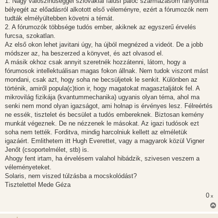
1. Nagy valószinűséggel szlovákiai falusi palóc származásom rányomta
bélyegét az előadásról alkotott első véleményre, ezért a fórumozók nem
tudták elmélyültebben követni a témát.
2. A fórumozók többsége tudós ember, akiknek az egyszerű érvelés
furcsa, szokatlan.
Az első okon lehet javitani úgy, ha újból megnézed a videót. De a jobb
módszer az, ha beszerzed a könyvet, és azt olvasod el.
A másik okhoz csak annyit szeretnék hozzátenni, látom, hogy a
fórumosok intellektuálisan magas fokon állnak. Nem tudok viszont mást
mondani, csak azt, hogy soha ne becsüljetek le senkit. Különben az
történik, amiről popula(c)tion ir, hogy magatokat magasztaljátok fel. A
mikrovilág fizikája (kvantummechanika) ugyanis olyan téma, ahol ma
senki nem mond olyan igazságot, ami holnap is érvényes lesz. Félreértés
ne essék, tisztelet és becsület a tudós embereknek. Biztosan kemény
munkát végeznek. De ne nézzenek le másokat. Az igazi tudósok ezt
soha nem tették. Forditva, mindig harcolniuk kellett az elméletük
igazáért. Emlithetem itt Hugh Everettet, vagy a magyarok közül Vigner
Jenőt (csoportelmélet, stb) is.
Ahogy fent irtam, ha érvelésem valahol hibádzik, szivesen veszem a
véleményeteket.
Solaris, nem viszed túlzásba a mocskolódást?
Tisztelettel Mede Géza
0
x