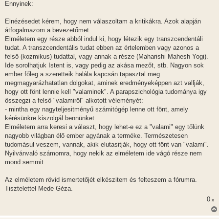
z
Ennyinek:
z
á
s
Elnézésedet kérem, hogy nem válaszoltam a kritikákra. Azok alapján
z
átfogalmazom a bevezetőmet.
ó
l
Elméletem egy része abból indul ki, hogy létezik egy transzcendentáli
á
tudat. A transzcendentális tudat ebben az értelemben vagy azonos a
s
felső (kozmikus) tudattal, vagy annak a része (Maharishi Mahesh Yogi).
Ide sorolhatjuk Istent is, vagy pedig az akása mezőt, stb. Nagyon sok
ember főleg a szeretteik halála kapcsán tapasztal meg
megmagyarázhatatlan dolgokat, aminek eredményeképpen azt vallják,
hogy ott fönt lennie kell "valaminek". A parapszichológia tudománya igy
összegzi a felső "valamiről" alkotott véleményét:
- mintha egy nagyteljesitményű számitógép lenne ott fönt, amely
kérésünkre kiszolgál bennünket.
Elméletem arra keresi a választ, hogy lehet-e ez a "valami" egy tőlünk
nagyobb világban élő ember agyának a terméke. Természetesen
tudomásul veszem, vannak, akik elutasitják, hogy ott fönt van "valami".
Nyilvánvaló számomra, hogy nekik az elméletem ide vágó része nem
mond semmit.
Az elméletem rövid ismertetőjét elkészitem és felteszem a fórumra.
Tisztelettel Mede Géza.
0
x