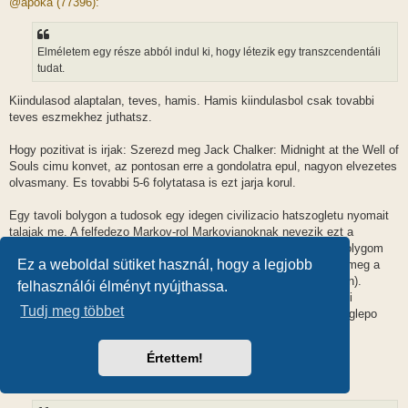
@apóka (77396):
z
á
s
z
Elméletem egy része abból indul ki, hogy létezik egy transzcendentáli
ó
l
tudat.
á
s
Kiindulasod alaptalan, teves, hamis. Hamis kiindulasbol csak tovabbi
teves eszmekhez juthatsz.
Hogy pozitivat is irjak: Szerezd meg Jack Chalker: Midnight at the Well of
Souls cimu konvet, az pontosan erre a gondolatra epul, nagyon elvezetes
olvasmany. Es tovabbi 5-6 folytatasa is ezt jarja korul.
Egy tavoli bolygon a tudosok egy idegen civilizacio hatszogletu nyomait
talajak me. A felfedezo Markov-rol Markovianoknak nevezik ezt a
civilizaciot. A Markovianok epitettek egy szuperszamitogepet (bolygom
Ez a weboldal sütiket használ, hogy a legjobb
meretu), mely tudataban tartja az egesz vilagot, es o hatarozza meg a
fizikai, kemiai, stb torvenyeket (akar helyileg kulonbozo modokon).
felhasználói élményt nyújthassa.
A regeny fohose Nathan Brazil, egy ember (urhajos kapitany), aki
Tudj meg többet
halhatatlanul/orokeletuen bolyong az urben, es a vegere igen meglepo
dolog derul ki rola, de nem akarom leloni a poent.
Értettem!
Melegen ajanlom, elvezni fogod, es talan talasz benne olyan
gondolatokat, amiket beepithetsz az elkepzelesedbe.