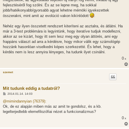
fejlesztéséről fog szólni. És az se lepne meg, ha sokkal
jobb/hatékonyabb/gyorsabb agyat lehetne mérnöki igyekezettek
összerakni, mint amit az evolúció vakon kikínlódott
.
Nehéz egy ilyen összetett rendszert kiteríteni az asztalra, és átlátni. Ha
már a 3-test problémára is legyintünk, hogy iteratíve tudjuk modellezni,
akkor az se kizárt, hogy itt sem lesz meg egy olyan áttörés, ami egy
frappáns választ ad arra a kérdésre, hogy mikor válik egy számológép
hozzánk hasonlóan viselkedni képes szerkezetté. És lehet, hogy a
kérdés nem is lesz annyira lényeges, ha tudunk ilyet csinálni.
0
x
szemet
Mit tudunk eddig a tudatról?
H
2014.01.14. 14:03
o
z
@mimindannyian (76379):
z
Ok, de ez alapján miben más az amit te gondolsz, és a kb.
á
s
legelterjedtebb elemefilozófiai nézet a funkcionalizmus?
z
0
ó
x
l
á
s