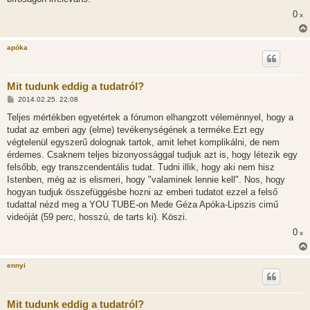
s
0
x
apóka
Mit tudunk eddig a tudatról?
H
2014.02.25. 22:08
o
z
Teljes mértékben egyetértek a fórumon elhangzott véleménnyel, hogy a
z
tudat az emberi agy (elme) tevékenységének a terméke.Ezt egy
á
s
végtelenül egyszerű dolognak tartok, amit lehet komplikálni, de nem
z
érdemes. Csaknem teljes bizonyossággal tudjuk azt is, hogy létezik egy
ó
l
felsőbb, egy transzcendentális tudat. Tudni illik, hogy aki nem hisz
á
Istenben, még az is elismeri, hogy "valaminek lennie kell". Nos, hogy
s
hogyan tudjuk összefüggésbe hozni az emberi tudatot ezzel a felső
tudattal nézd meg a YOU TUBE-on Mede Géza Apóka-Lipszis cimű
videóját (59 perc, hosszú, de tarts ki). Köszi.
0
x
ennyi
Mit tudunk eddig a tudatról?