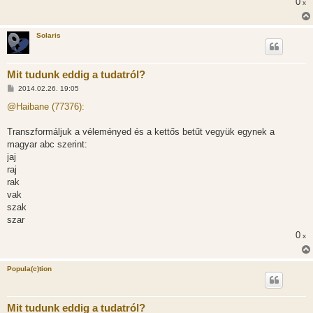
0
x
Solaris
Mit tudunk eddig a tudatról?
H
2014.02.26. 19:05
o
z
@Haibane (77376):
z
á
s
Transzformáljuk a véleményed és a kettős betűt vegyük egynek a
z
magyar abc szerint:
ó
l
jaj
á
raj
s
rak
vak
szak
szar
0
x
Popula(c)tion
Mit tudunk eddig a tudatról?