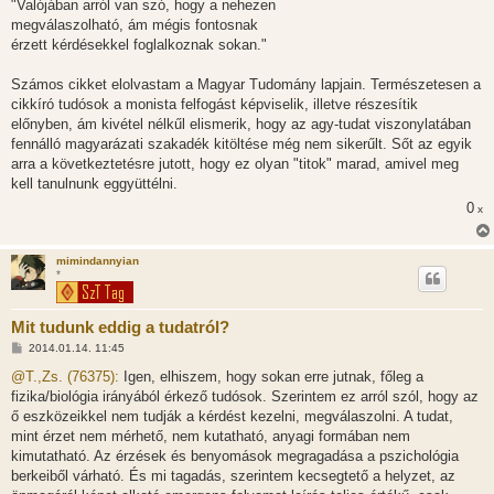
"Valójában arról van szó, hogy a nehezen
á
s
megválaszolható, ám mégis fontosnak
z
érzett kérdésekkel foglalkoznak sokan."
ó
l
á
Számos cikket elolvastam a Magyar Tudomány lapjain. Természetesen a
s
cikkíró tudósok a monista felfogást képviselik, illetve részesítik
előnyben, ám kivétel nélkűl elismerik, hogy az agy-tudat viszonylatában
fennálló magyarázati szakadék kitöltése még nem sikerűlt. Sőt az egyik
arra a következtetésre jutott, hogy ez olyan "titok" marad, amivel meg
kell tanulnunk eggyüttélni.
0
x
mimindannyian
*
Mit tudunk eddig a tudatról?
H
2014.01.14. 11:45
o
z
@T.,Zs. (76375):
Igen, elhiszem, hogy sokan erre jutnak, főleg a
z
fizika/biológia irányából érkező tudósok. Szerintem ez arról szól, hogy az
á
s
ő eszközeikkel nem tudják a kérdést kezelni, megválaszolni. A tudat,
z
mint érzet nem mérhető, nem kutatható, anyagi formában nem
ó
l
kimutatható. Az érzések és benyomások megragadása a pszichológia
á
berkeiből várható. És mi tagadás, szerintem kecsegtető a helyzet, az
s