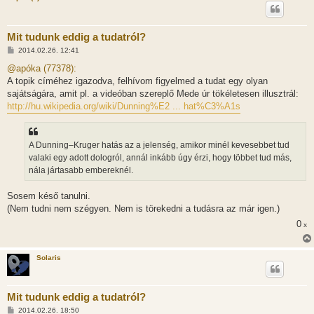
Mit tudunk eddig a tudatról?
H
2014.02.26. 12:41
o
z
@apóka (77378):
z
A topik címéhez igazodva, felhívom figyelmed a tudat egy olyan
á
s
sajátságára, amit pl. a videóban szereplő Mede úr tökéletesen illusztrál:
z
http://hu.wikipedia.org/wiki/Dunning%E2 ... hat%C3%A1s
ó
l
á
s
A Dunning–Kruger hatás az a jelenség, amikor minél kevesebbet tud
valaki egy adott dologról, annál inkább úgy érzi, hogy többet tud más,
nála jártasabb embereknél.
Sosem késő tanulni.
(Nem tudni nem szégyen. Nem is törekedni a tudásra az már igen.)
0
x
Solaris
Mit tudunk eddig a tudatról?
H
2014.02.26. 18:50