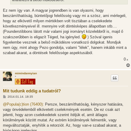
feltételezni a belső működéséről.
Ez nem így van. A magyar jogrendben is van olyasmi, hogy
beszámíthatóság, büntetőjogi felelősség vagy mi a szösz, ami mérlegeli,
hogy az elkövető milyen mértékben volt tisztában a cselekedete
következményeivel ill. mennyire volt döntésképes állapotban stb....
(Pounderstibbons látott már valami jogi irományt közelebbről is, majd ő
szakszerűbben is eligazít Téged, ha igényled.
) Szóval igenis
figyelembe vesznek a belső működésre vonatkozó dolgokat. Mondjuk
nem úgy, mint ahogy Pezo gondolja, valami "lélek", hanem inkább mint a
szabad akarat, a döntések felelőssége aspektusából.
0
x
mimindannyian
*
Mit tudunk eddig a tudatról?
H
2014.01.14. 18:35
o
z
@Popula(c)tion (76400):
Persze, beszámíthatóság, kényszer hatására,
z
vagy önvédelemből elkövetett cselekmények esetén. De ez csak azt
á
s
jelenti, hogy azon cselekedetek szerint ítéljük el, amit átlagos
z
körülmények között mutat. Az extrém körülmények felmentik, vagy
ó
l
megváltoztatják, enyhítik a retorziót. Az, hogy van-e szabad akarat, a
á
bíróságon irreleváns.