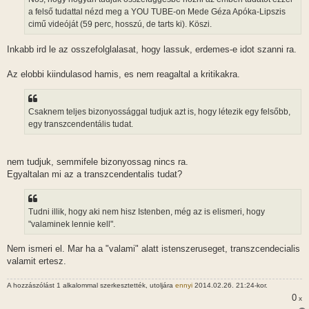
a felső tudattal nézd meg a YOU TUBE-on Mede Géza Apóka-Lipszis
cimű videóját (59 perc, hosszú, de tarts ki). Köszi.
Inkabb ird le az osszefolglalasat, hogy lassuk, erdemes-e idot szanni ra.
Az elobbi kiindulasod hamis, es nem reagaltal a kritikakra.
Csaknem teljes bizonyossággal tudjuk azt is, hogy létezik egy felsőbb,
egy transzcendentális tudat.
nem tudjuk, semmifele bizonyossag nincs ra.
Egyaltalan mi az a transzcendentalis tudat?
Tudni illik, hogy aki nem hisz Istenben, még az is elismeri, hogy
"valaminek lennie kell".
Nem ismeri el. Mar ha a "valami" alatt istenszeruseget, transzcendecialis
valamit ertesz.
A hozzászólást 1 alkalommal szerkesztették, utoljára
ennyi
2014.02.26. 21:24-kor.
0
x