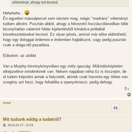
l
véleményt, ahogy ezt teszed,
á
s
Hehehehe...
Én egyetlen másodpercet sem néztem meg, mégis "markáns" véleményt
tudtam alkotni. Pusztán abból, ahogy a felvezető hozzászólásodban több
bizonyítatlan valamint hibás kijelentésből kiindulva próbáltál
következtetéseket levonni. Ez olyan jelzés, amivel már előre eldönthető,
hogy egy dologgal érdemes-e érdemben foglalkozni, vagy pedig pusztán
csak a drága idő pazarlása.
Elárulom: az utóbbi.
Van a Murphy-törvénykönyvében egy mély igazság:
Működésképtelen
elképzelése mindenkinek van.
Nekem napjában néha tíz is összejön, de
el tudom képzelni annak a helyzetét, akinek csak havonta egy ötlete van:
szegény azt hiszi, hogy feltalálta a spanyolviaszt, pedig dehogy.
0
x
ennyi
Mit tudunk eddig a tudatról?
H
2014.02.27. 13:53
o
z