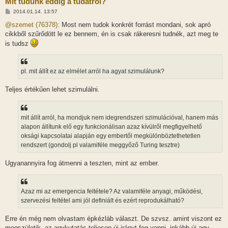
Mit tudunk eddig a tudatról?
H
2014.01.14. 13:57
o
z
@szemet (76378):
Most nem tudok konkrét forrást mondani, sok apró
z
cikkből szűrődött le ez bennem, én is csak rákeresni tudnék, azt meg te
á
s
is tudsz
z
ó
l
á
pl. mit állít ez az elmélet arról ha agyat szimulálunk?
s
Teljes értékűen lehet szimulálni.
mit állít arról, ha mondjuk nem idegrendszeri szimulációval, hanem más
alapon állítunk elő egy funkcionálisan azaz kívülről megfigyelhető
oksági kapcsolatai alapján egy embertől megkülönböztethetetlen
rendszert (gondolj pl valamiféle meggyőző Turing tesztre)
Ugyanannyira fog átmenni a teszten, mint az ember.
Azaz mi az emergencia feltétele? Az valamiféle anyagi, működési,
szervezési feltétel ami jól definiált és ezért reprodukálható?
Erre én még nem olvastam épkézláb választ. De szvsz. amint viszont ez
megszületik, az agykutatás teljesen új irányt fog venni, inkább új agy