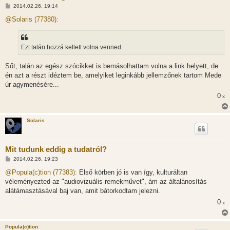
H
2014.02.26. 19:14
o
z
@Solaris (77380):
z
á
s
z
Ezt talán hozzá kellett volna venned:
ó
l
á
Sőt, talán az egész szócikket is bemásolhattam volna a link helyett, de
s
én azt a részt idéztem be, amelyiket leginkább jellemzőnek tartom Mede
úr agymenésére...
0
x
Solaris
Mit tudunk eddig a tudatról?
H
2014.02.26. 19:23
o
z
@Popula(c)tion (77383):
Első körben jó is van így, kulturáltan
z
véleményezted az "audiovizuális remekművet", ám az általánosítás
á
s
alátámasztásával baj van, amit bátorkodtam jelezni.
z
0
ó
x
l
á
s
Popula(c)tion