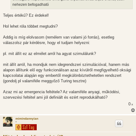
á
nehezen befogadható
s
Teljes értékű? Ez érdekel!
Hol lehet róla többet megtudni?
Addig is míg elolvasom (remélem van valami jó forrás), esetleg
válaszolsz pár kérdésre, hogy el tudjam helyezni:
pl. mit állít ez az elmélet arról ha agyat szimulálunk?
mit állít arról, ha mondjuk nem idegrendszeri szimulációval, hanem más
alapon állítunk elő egy funkcionálisan azaz kívülről megfigyelhető oksági
kapcsolatai alapján egy embertől megkülönböztethetetlen rendszert
(gondolj pl valamiféle meggyőző Turing tesztre)
Azaz mi az emergencia feltétele? Az valamiféle anyagi, működési,
szervezési feltétel ami jól definiált és ezért reprodukálható?
0
x
mimindannyian
*