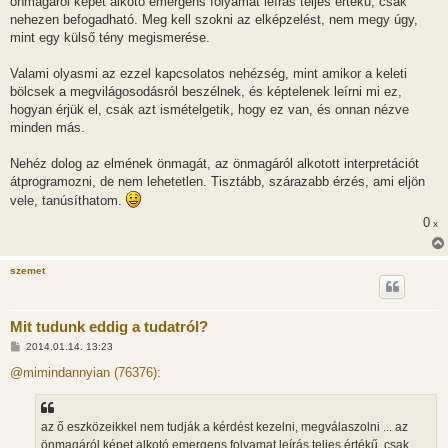
önmagáról képet alkotó emergens folyamat leírás teljes értékű, csak
nehezen befogadható. Meg kell szokni az elképzelést, nem megy úgy,
mint egy külső tény megismerése.
Valami olyasmi az ezzel kapcsolatos nehézség, mint amikor a keleti
bölcsek a megvilágosodásról beszélnek, és képtelenek leírni mi ez,
hogyan érjük el, csak azt ismételgetik, hogy ez van, és onnan nézve
minden más.
Nehéz dolog az elmének önmagát, az önmagáról alkotott interpretációt
átprogramozni, de nem lehetetlen. Tisztább, szárazabb érzés, ami eljön
vele, tanúsíthatom.
0
x
szemet
Mit tudunk eddig a tudatról?
H
2014.01.14. 13:23
o
z
@mimindannyian (76376):
z
á
s
z
az ő eszközeikkel nem tudják a kérdést kezelni, megválaszolni ... az
ó
l
önmagáról képet alkotó emergens folyamat leírás teljes értékű, csak