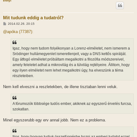
ennyi
Mit tudunk eddig a tudatról?
H
2014.02.26. 20:15
o
z
@apóka (77387):
z
á
s
z
Igaz, hogy nem tudom folyékonyan a Lorenz-elméletet, nem ismerem a
ó
l
Srödinger hullámegyenlet ismeretlenjeit, vagy a DNS kettős spirálját.
á
Egy átfogó elméletet próbáltam megalkotni a filozófia módszereivel,
s
amely feleletet adhat a mikrovilág és a túlvilág rejtélyeire. Állitom, hogy
egy ilyen elméletet nem lehet megalkotni úgy, ha elveszünk a téma
részleteiben.
Nem kell elveszni a reszletekben, de illene tisztaban lenni veluk.
A fórumozók többsége tudós ember, akiknek az egyszerű érvelés furcsa,
szokatlan.
Minel egyszerubb egy erv annal jobb. Nem ez a problema.
Nos, hogy hogyan tudjuk összefüggésbe hozni az emberi tudatot ezzel