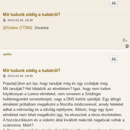
Mit tudunk eddig a tudatról?
H
2014.02.26. 19:39
o
z
@Solaris (77384):
Jóvanna
z
á
s
0
x
z
ó
l
á
apóka
s
Mit tudunk eddig a tudatról?
H
2014.02.26. 19:45
o
z
Popula(c)tion azt irja, hogy tanuljak még és úgy szólaljak meg.
z
Mit tanuljak? Hol hibádzik az elméletem? Igaz, hogy nem tudom
á
s
folyékonyan a Lorenz-elméletet, nem ismerem a Srödinger
z
hullámegyenlet ismeretlenjeit, vagy a DNS kettős spirálját. Egy átfogó
ó
l
elméletet próbáltam megalkotni a filozófia módszereivel, amely feleletet
á
adhat a mikrovilág és a túlvilág rejtélyeire. Állitom, hogy egy ilyen
s
elméletet nem lehet megalkotni úgy, ha elveszünk a téma részleteiben.
A hozzászólásom és a videóm által kiváltott reakciók nagativak voltak a
számomra. Miért?