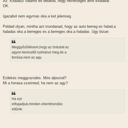
Az. Kitalalsz valamit es belatod, hogy nevetseges amit kitalaltal.
OK.
Igazabol nem egymas oka a ket jelenseg.
Peldad olyan, mintha azt mondanad, hogy az auto berreg es halad,a
haladas oka a berreges es a berreges oka a haladas. Ugy bizarr.
Meggyőződésem,hogy az öntudat az
agyon keresztűl nyilvánul meg,de a
forrása nem az agy.
Erdekes meggyozodes. Mire alpozod?
Mi a forrasa szerinted, ha nem az agy?
Ha ezt
elfogadjuk,minden ellentmondás
eltűnik.