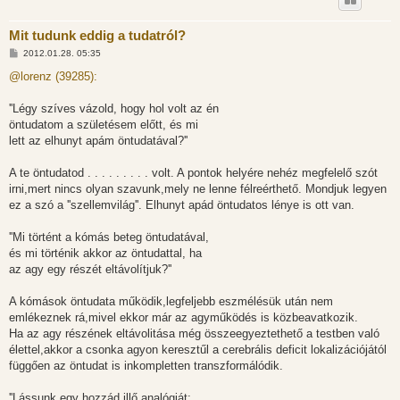
Mit tudunk eddig a tudatról?
H
2012.01.28. 05:35
o
z
@lorenz (39285):
z
á
s
''Légy szíves vázold, hogy hol volt az én
z
öntudatom a születésem előtt, és mi
ó
l
lett az elhunyt apám öntudatával?''
á
s
A te öntudatod . . . . . . . . . volt. A pontok helyére nehéz megfelelő szót
irni,mert nincs olyan szavunk,mely ne lenne félreérthető. Mondjuk legyen
ez a szó a ''szellemvilág''. Elhunyt apád öntudatos lénye is ott van.
''Mi történt a kómás beteg öntudatával,
és mi történik akkor az öntudattal, ha
az agy egy részét eltávolítjuk?''
A kómások öntudata működik,legfeljebb eszmélésük után nem
emlékeznek rá,mivel ekkor már az agyműködés is közbeavatkozik.
Ha az agy részének eltávolitása még összeegyeztethető a testben való
élettel,akkor a csonka agyon keresztűl a cerebrális deficit lokalizációjától
függően az öntudat is inkompletten transzformálódik.
''Lássunk egy hozzád illő analógiát: