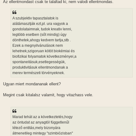
Az ellentmondast csak te talaltad ki, nem valodi ellentmondas.
A szubjektiv tapasztalatok is
alátámasztják ezt,pl. ura vagyok a
gondolataimnak, tudok kreativ lenni,
legtöbb esetben (sőt mindig) úgy
dönthetek,ahogy kedvem tartja,stb .
Ezek a megnyilvánulások nem
lehetnek,szigoruan kötöt biokémiai és
biofizikai folyamatok következményei,a
spontaneitásuk,esetlegességük,
produktivitásuk ellentmondanak a
merev természeti törvényeknek.
Ugyan miert mondananak ellent?
Megint csak kitalalsz valamit, hogy vitazhass vele.
Marad tehát az a következtetés,hogy
az öntudat az anyagtól függetlenűl
létező entitás,mely bizonyára
átmenetileg mintegy ''szimbiózisban''