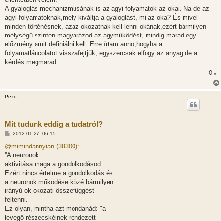
A gyaloglás mechanizmusának is az agyi folyamatok az okai. Na de az
agyi folyamatoknak,mely kiváltja a gyaloglást, mi az oka? És mivel
minden történésnek, azaz okozatnak kell lenni okának,ezért bármilyen
mélységű szinten magyarázod az agyműködést, mindig marad egy
előzmény amit definiálni kell. Erre írtam anno,hogyha a
folyamatláncolatot visszafejtjűk, egyszercsak elfogy az anyag,de a
kérdés megmarad.
0
x
Pezo
Mit tudunk eddig a tudatról?
H
2012.01.27. 06:15
o
z
@mimindannyian (39300):
z
''A neuronok
á
s
aktivitása maga a gondolkodásod.
z
Ezért nincs értelme a gondolkodás és
ó
l
a neuronok működése közé bármilyen
á
irányú ok-okozati összefüggést
s
feltenni.
Ez olyan, mintha azt mondanád: "a
levegő részecskéinek rendezett