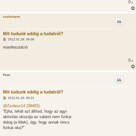
0
ó
x
l
á
s
vaskalapos
Mit tudunk eddig a tudatról?
H
2012.01.28. 06:08
o
z
manifesztáció
z
á
s
0
x
z
ó
l
á
Pezo
s
Mit tudunk eddig a tudatról?
H
2012.01.28. 06:21
o
z
@Zsolesz14 (39483):
z
''Ejha, tehát azt állítod, hogy az agyi
á
s
aktivitás okozója az valami nem fizikai
z
dolog (a lélek), úgy, hogy annak nincs
ó
l
fizikai oka?''
á
s