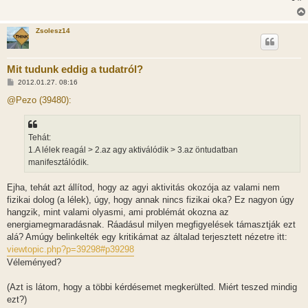
Zsolesz14
Mit tudunk eddig a tudatról?
H
2012.01.27. 08:16
o
z
@Pezo (39480):
z
á
s
z
Tehát:
ó
l
1.A lélek reagál > 2.az agy aktiválódik > 3.az öntudatban
á
manifesztálódik.
s
Ejha, tehát azt állítod, hogy az agyi aktivitás okozója az valami nem
fizikai dolog (a lélek), úgy, hogy annak nincs fizikai oka? Ez nagyon úgy
hangzik, mint valami olyasmi, ami problémát okozna az
energiamegmaradásnak. Ráadásul milyen megfigyelések támasztják ezt
alá? Amúgy belinkelték egy kritikámat az általad terjesztett nézetre itt:
viewtopic.php?p=39298#p39298
Véleményed?
(Azt is látom, hogy a többi kérdésemet megkerülted. Miért teszed mindig
ezt?)