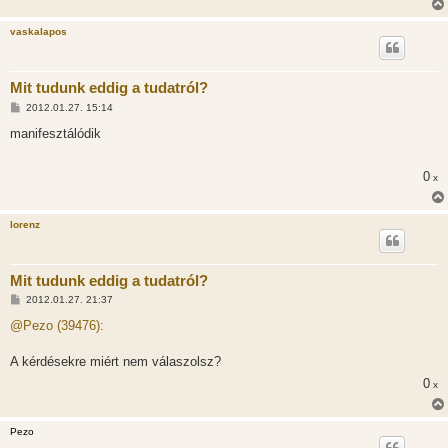
vaskalapos
Mit tudunk eddig a tudatról?
H
2012.01.27. 15:14
o
z
manifesztálódik
z
á
s
0
x
z
ó
l
á
lorenz
s
Mit tudunk eddig a tudatról?
H
2012.01.27. 21:37
o
z
@Pezo (39476):
z
á
s
A kérdésekre miért nem válaszolsz?
z
0
ó
x
l
á
s
Pezo