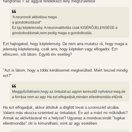
hangforrás = az aggyal rendelkező lény megszületése
'A neuronok aktivitása maga
a gondolkodásod''
Ez igy képtelenség. A neuronaktivitás csak KISÉRŐJELENSÉGE a
gondolkodásnak,nem pedig maga a gondolkodás.
Ezt hajtogatod, hogy képtelenség. De nem arra mutatsz rá, hogy maga a
jelenség képtelenség, csak arra, hogy képtelen vagy elfogadni. Ezt
elhiszem, sőt látom. Egyéb érv esetleg?
"Azt is látom, hogy a többi kérdésemet megkerülted. Miért teszed mindig
ezt?"
Meggyőződésem,hogy az öntudat az agyon keresztűl nyilvánul meg,de
a forrása nem az agy. Ha ezt elfogadjuk,minden ellentmondás eltűnik.
Ha ezt elfogadjuk, akkor áttoltuk a döglött lovat a szomszéd utcába.
Valami más okozza szerinted az öntudatot. És azt a mást mi működteti?
Annak az aktivitásával mi a helyzet? Ugyanaz a mondvacsinált "logikai
ellentmondás" ott is kimondható, mint az agy esetében.