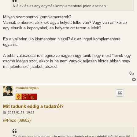
z
A lélek és az agy egymás komplementerei jelen esetben.
ó
l
á
Milyen szempontbol komplementerek?
s
Vannak emberek, akiknek agya helyett lelke van? Vagy van amikor az
agy eltunik a koponyabol, es helyette ott terem a lelek?
Es a valladon ulo kismanoban hiszel? Az az inged komplementere
ugyanis.
A tobbi valaszodat is megnezve nagyon ugy tunik hogy most "leirok egy
csomo idegen szot, akkor is ha nem vagyok teljesen biztos abban hogy
mit jelentenek" jatekot jatszod.
0
x
mimindannyian
*
Mit tudunk eddig a tudatról?
H
2012.01.28. 10:12
o
z
@Pezo (39602):
z
á
s
z
Ez téves konzekvencia. Ha nem fogadnánk el a szubjektivitás bizonyitó