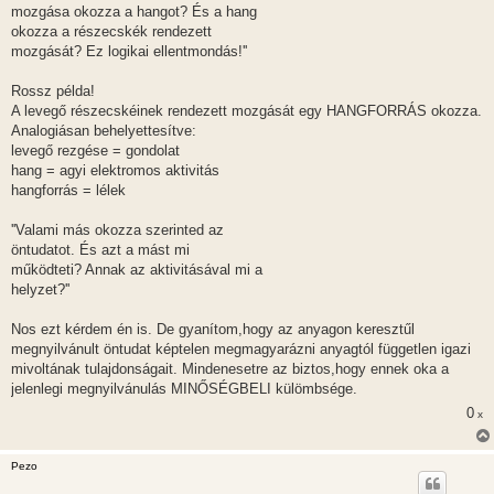
mozgása okozza a hangot? És a hang
okozza a részecskék rendezett
mozgását? Ez logikai ellentmondás!''
Rossz példa!
A levegő részecskéinek rendezett mozgását egy HANGFORRÁS okozza.
Analogiásan behelyettesítve:
levegő rezgése = gondolat
hang = agyi elektromos aktivitás
hangforrás = lélek
''Valami más okozza szerinted az
öntudatot. És azt a mást mi
működteti? Annak az aktivitásával mi a
helyzet?''
Nos ezt kérdem én is. De gyanítom,hogy az anyagon keresztűl
megnyilvánult öntudat képtelen megmagyarázni anyagtól független igazi
mivoltának tulajdonságait. Mindenesetre az biztos,hogy ennek oka a
jelenlegi megnyilvánulás MINŐSÉGBELI külömbsége.
0
x
Pezo