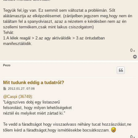
s
Tegyük fel,így van. Ez semmit sem változtat a problémán. Sőt
alátámasztja az elképzelésemet. (zárójelben jegyzem meg,hogy nem én
találtam fel a spanyolviaszt, azaz a nézetem e kérdésben nem az én
szellemi termékem,csak mint laikus csiszolgatom)
Tehát:
1.A lélek reagál > 2.az agy aktiválódik > 3.az öntudatban
manifesztálódik.
0
x
Pezo
Mit tudunk eddig a tudatról?
H
2012.01.27. 07:06
o
z
@Caspi (36749):
z
''Légyszíves dobj egy listaszerű
á
s
felsorolást, hogy milyen lehetőségeket
z
néztél és melyiket miért zártad ki.''
ó
l
á
Te vedd a fáradtságot hogy visszaolvass néhány tucat hozzászólást,ne
s
tőlem kérd a fáradtságot,hogy ismétlésekbe bocsátkozzam.
0
x