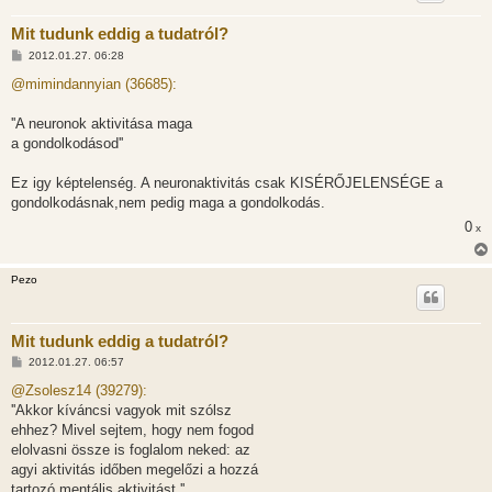
Mit tudunk eddig a tudatról?
H
2012.01.27. 06:28
o
z
@mimindannyian (36685):
z
á
s
''A neuronok aktivitása maga
z
a gondolkodásod''
ó
l
á
Ez igy képtelenség. A neuronaktivitás csak KISÉRŐJELENSÉGE a
s
gondolkodásnak,nem pedig maga a gondolkodás.
0
x
Pezo
Mit tudunk eddig a tudatról?
H
2012.01.27. 06:57
o
z
@Zsolesz14 (39279):
z
''Akkor kíváncsi vagyok mit szólsz
á
s
ehhez? Mivel sejtem, hogy nem fogod
z
elolvasni össze is foglalom neked: az
ó
l
agyi aktivitás időben megelőzi a hozzá
á
tartozó mentális aktivitást.''