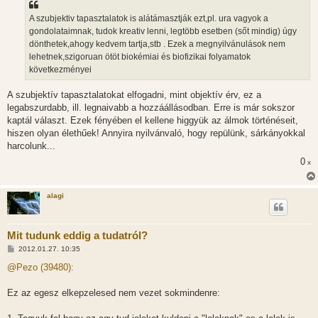
A szubjektiv tapasztalatok is alátámasztják ezt,pl. ura vagyok a
gondolataimnak, tudok kreativ lenni, legtöbb esetben (sőt mindig) úgy
dönthetek,ahogy kedvem tartja,stb . Ezek a megnyilvánulások nem
lehetnek,szigoruan ötöt biokémiai és biofizikai folyamatok
következményei
A szubjektív tapasztalatokat elfogadni, mint objektív érv, ez a
legabszurdabb, ill. legnaivabb a hozzáállásodban. Erre is már sokszor
kaptál választ. Ezek fényében el kellene higgyük az álmok történéseit,
hiszen olyan élethűek! Annyira nyilvánvaló, hogy repülünk, sárkányokkal
harcolunk...
0
x
alagi
Mit tudunk eddig a tudatról?
H
2012.01.27. 10:35
o
z
@Pezo (39480):
z
á
s
Ez az egesz elkepzelesed nem vezet sokmindenre:
z
ó
l