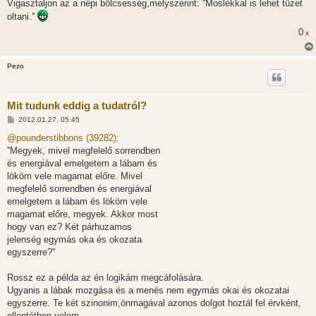
Vigasztaljon az a népi bölcsesség,melyszerint: ''Moslékkal is lehet tüzet
ó
l
oltani.''
á
s
0
x
Pezo
Mit tudunk eddig a tudatról?
H
2012.01.27. 05:45
o
z
@pounderstibbons (39282):
z
''Megyek, mivel megfelelő sorrendben
á
s
és energiával emelgetem a lábam és
z
lököm vele magamat előre. Mivel
ó
l
megfelelő sorrendben és energiával
á
emelgetem a lábam és lököm vele
s
magamat előre, megyek. Akkor most
hogy van ez? Két párhuzamos
jelenség egymás oka és okozata
egyszerre?''
Rossz ez a példa az én logikám megcáfolására.
Ugyanis a lábak mozgása és a menés nem egymás okai és okozatai
egyszerre. Te két szinonim,önmagával azonos dolgot hoztál fel érvként,
ellentétben velem.