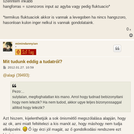
szerintem inkabb
hangforras = szenzoros input az agyba vagy pedig fluktuacio*
*termikus fluktuaciok akkor is vannak a levegoben ha nincs hangszoro,
hasonloan kulon inger nelkul is vannak gondolataink.
0
x
mimindannyian
*
Mit tudunk eddig a tudatról?
H
2012.01.27. 10:59
o
z
@alagi (39493):
z
á
s
z
Pezo:...
ó
l
sulytalan, megfoghatatlan kis mano. Arrol hogy tudnad bebizonyitani
á
hogy nem letezik? Ha nem tudod, akkor ugye teljes bizonyossaggal
s
allitod hogy letezik?
Azt hiszem, kijelenthetjük a sok önismétlő megszólalása alapján, hogy
az ok, ami miatt feltételezi a kis manót az, hogy máshogy nem tudja
elképzelni.
Ő így érzi jól magát, az ő gondolkodási rendszere ezt