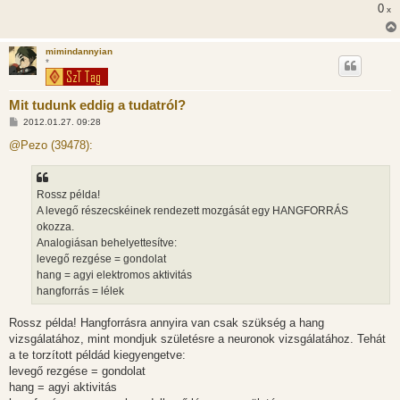
0
x
mimindannyian
*
Mit tudunk eddig a tudatról?
H
2012.01.27. 09:28
o
z
@Pezo (39478):
z
á
s
z
Rossz példa!
ó
l
A levegő részecskéinek rendezett mozgását egy HANGFORRÁS
á
okozza.
s
Analogiásan behelyettesítve:
levegő rezgése = gondolat
hang = agyi elektromos aktivitás
hangforrás = lélek
Rossz példa! Hangforrásra annyira van csak szükség a hang
vizsgálatához, mint mondjuk születésre a neuronok vizsgálatához. Tehát
a te torzított példád kiegyengetve:
levegő rezgése = gondolat
hang = agyi aktivitás