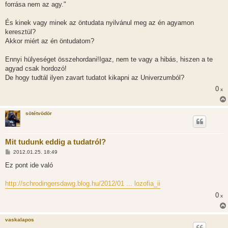
forrása nem az agy."
És kinek vagy minek az öntudata nyilvánul meg az én agyamon
keresztül?
Akkor miért az én öntudatom?
Ennyi hülyeséget összehordani!Igaz, nem te vagy a hibás, hiszen a te
agyad csak hordozó!
De hogy tudtál ilyen zavart tudatot kikapni az Univerzumból?
0
x
sötétvödör
Mit tudunk eddig a tudatról?
H
2012.01.25. 18:49
o
z
Ez pont ide való
z
á
s
http://schrodingersdawg.blog.hu/2012/01 ... lozofia_ii
z
ó
0
x
l
á
s
vaskalapos