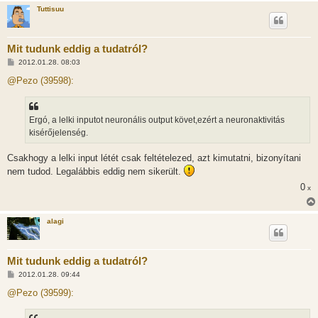
Tuttisuu
Mit tudunk eddig a tudatról?
H
2012.01.28. 08:03
o
z
@Pezo (39598):
z
á
s
z
Ergó, a lelki inputot neuronális output követ,ezért a neuronaktivitás
ó
l
kisérőjelenség.
á
s
Csakhogy a lelki input létét csak feltételezed, azt kimutatni, bizonyítani
nem tudod. Legalábbis eddig nem sikerült.
0
x
alagi
Mit tudunk eddig a tudatról?
H
2012.01.28. 09:44
o
z
@Pezo (39599):
z
á
s