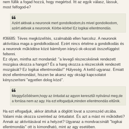
nem füllik a fogad hozzá, hogy megértsd. Itt az egyik válasz, lássuk,
most felfogod-e?
Azért aktivak a neuronok mert gondolkodom,és mivel gondolkodom,
azért aktivak a neuronok. Körbe-körbe! Ez logikai ellentmondás.
#36685: Téves megközelítés, szalmabáb ellen harcolsz. A neuronok
aktivitása maga a gondolkodásod. Ezért nincs értelme a gondolkodás és
a neuronok működése közé bármilyen irányú ok-okozati összefüggést
feltenni.
Ez olyan, mintha azt mondanád: "a levegő részecskéinek rendezett
mozgása okozza a hangot? És a hang okozza a részecskék rendezett
mozgását? Ez logikai ellentmondás!" Hülyeség. A kettő ugyanaz. Emiatt
érzel ellentmondást, hiszen be akarsz egy oksági kapcsolatot
kényszeríteni "egyetlen dolog közé".
Meggyőződésem,hogy az öntudat az agyon keresztűl nyilvánul meg,de
a forrása nem az agy. Ha ezt elfogadjuk,minden ellentmondás eltűnik.
Ha ezt elfogadjuk, akkor áttoltuk a döglött lovat a szomszéd utcába.
Valami más okozza szerinted az öntudatot. És azt a mást mi működteti?
Annak az aktivitásával mi a helyzet? Ugyanaz a mondvacsinált "logikai
ellentmondás" ott is kimondható, mint az agy esetében.