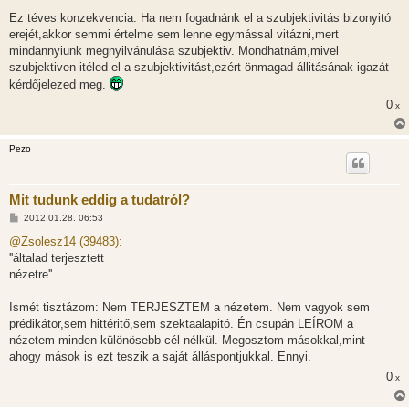
á
Ez téves konzekvencia. Ha nem fogadnánk el a szubjektivitás bizonyitó
s
erejét,akkor semmi értelme sem lenne egymással vitázni,mert
mindannyiunk megnyilvánulása szubjektiv. Mondhatnám,mivel
szubjektiven itéled el a szubjektivitást,ezért önmagad állitásának igazát
kérdőjelezed meg.
0
x
Pezo
Mit tudunk eddig a tudatról?
H
2012.01.28. 06:53
o
z
@Zsolesz14 (39483):
z
''általad terjesztett
á
s
nézetre''
z
ó
l
Ismét tisztázom: Nem TERJESZTEM a nézetem. Nem vagyok sem
á
prédikátor,sem hittéritő,sem szektaalapitó. Én csupán LEÍROM a
s
nézetem minden különösebb cél nélkül. Megosztom másokkal,mint
ahogy mások is ezt teszik a saját álláspontjukkal. Ennyi.
0
x