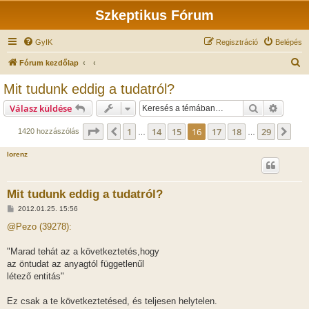
Szkeptikus Fórum
GyIK
Regisztráció
Belépés
K
Fórum kezdőlap
e
Mit tudunk eddig a tudatról?
r
Keresés
Részlet
Válasz küldése
e
s
Oldal:
16
/
29
1
14
15
16
17
18
29
Előző
Köv
1420 hozzászólás
…
…
é
lorenz
s
Mit tudunk eddig a tudatról?
H
2012.01.25. 15:56
o
z
@Pezo (39278):
z
á
s
"Marad tehát az a következtetés,hogy
z
az öntudat az anyagtól függetlenűl
ó
l
létező entitás"
á
s
Ez csak a te következtetésed, és teljesen helytelen.