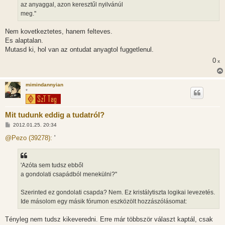
az anyaggal, azon keresztűl nyilvánúl
meg.''
Nem kovetkeztetes, hanem felteves.
Es alaptalan.
Mutasd ki, hol van az ontudat anyagtol fuggetlenul.
0
x
mimindannyian
*
Mit tudunk eddig a tudatról?
H
2012.01.25. 20:34
o
z
@Pezo (39278):
'
z
á
s
z
'Azóta sem tudsz ebből
ó
l
a gondolati csapádból menekülni?''
á
s
Szerinted ez gondolati csapda? Nem. Ez kristálytiszta logikai levezetés.
Ide másolom egy másik fórumon eszközölt hozzászólásomat:
Tényleg nem tudsz kikeveredni. Erre már többször választ kaptál, csak