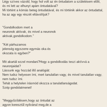
Légy szíves vázold, hogy hol volt az én öntudatom a születésem előtt,
és mi lett az elhunyt apám öntudatával?
Mi történt a kómás beteg öntudatával, és mi történik akkor az öntudattal,
ha az agy egy részét eltávolítjuk?
"Gondolkodom mert a
neuronok aktivak, és mivel a neuronok
aktivak,gondolkodom."
"Két párhuzamos
jelenség egyszerre egymás oka és
okozata is egyben?"
Mit akartál ezzel mondani?Hogy a gondolkodás teszi aktívvá a
neuronjaidat?
Lássunk egy hozzád illő analógiát:
Nem tudsz helyesen írni, mert tanulatlan vagy, és mivel tanulatlan vagy,
nem tudsz írni.
Tehát a helytelen írásmód okozza a tanulatlanságodat.
Szép gondolatmenet!
"Meggyőződésem,hogy az öntudat az
agyon keresztűl nyilvánul meg,de a