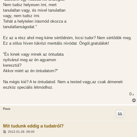
Nem tudsz helyesen írni, mert
tanulatlan vagy, és mivel tanulatlan
vagy, nem tudsz írni.
Tehát a helytelen írásmód okozza a
tanulatlanságodat.''
Ez az a rész ahol meg kéne sértődnöm, kicsi tudor? Nem sértődök meg.
Ez a stilus híven tükrözi mentális nívódat. Öngól,gratulálok!
''És kinek vagy minek az öntudata
nyilvánul meg az én agyamon
keresztül?
Akkor miért az én öntudatom?''
Na mégis kié? A te öntudatod. Nem a tested vagy,az csak átmeneti
eszköz speciális létmódhoz.
0
x
Pezo
Mit tudunk eddig a tudatról?
H
2012.01.28. 06:00
o