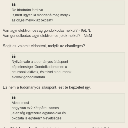
De irhatnám forditva
is,mert ugyan ki mondaná meg,melyik
az ok,és melyik az okozat?
Van agyi elektromossag gondolkodas nelkul? - IGEN.
Van gondolkodas agyi elektromos jelek nelkul? - NEM
Segit ez valamit eldonteni, melyik az elsodleges?
Nyilvánvaló a tudományos álláspont
képtelensége: Gondolkodom mert a
neuronok aktivak, és mivel a neuronok
aktivak,gondolkodom.
Ez nem a tudomanyos allaspont, ezt te kepzeled igy.
Akkor most
hogy van ez? Két párhuzamos
jelenség egyszerre egymás oka és
okozata is egyben? Nevetséges.