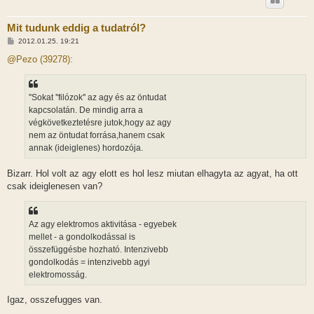
Mit tudunk eddig a tudatról?
H
2012.01.25. 19:21
o
z
@Pezo (39278):
z
á
s
z
''Sokat ''filózok'' az agy és az öntudat
ó
l
kapcsolatán. De mindig arra a
á
végkövetkeztetésre jutok,hogy az agy
s
nem az öntudat forrása,hanem csak
annak (ideiglenes) hordozója.
Bizarr. Hol volt az agy elott es hol lesz miutan elhagyta az agyat, ha ott
csak ideiglenesen van?
Az agy elektromos aktivitása - egyebek
mellet - a gondolkodással is
összefüggésbe hozható. Intenzivebb
gondolkodás = intenzivebb agyi
elektromosság.
Igaz, osszefugges van.