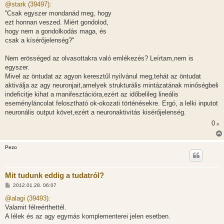
z
@stark (39497):
z
''Csak egyszer mondanád meg, hogy
á
s
ezt honnan veszed. Miért gondolod,
z
hogy nem a gondolkodás maga, és
ó
l
csak a kísérőjelenség?''
á
s
Nem erösséged az olvasottakra való emlékezés? Leírtam,nem is
egyszer.
Mivel az öntudat az agyon keresztűl nyilvánul meg,tehát az öntudat
aktiválja az agy neuronjait,amelyek strukturális mintázatának minőségbeli
indeficitje kihat a manifesztációra,ezért az időbelileg lineális
eseményláncolat felosztható ok-okozati történésekre. Ergó, a lelki inputot
neuronális output követ,ezért a neuronaktivitás kisérőjelenség.
0
x
Pezo
Mit tudunk eddig a tudatról?
H
2012.01.28. 06:07
o
z
@alagi (39493):
z
Valamit félreérthettél.
á
s
A lélek és az agy egymás komplementerei jelen esetben.
z