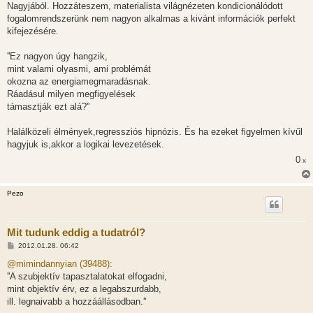
Nagyjából. Hozzáteszem, materialista világnézeten kondicionálódott
fogalomrendszerünk nem nagyon alkalmas a kivánt információk perfekt
kifejezésére.
''Ez nagyon úgy hangzik,
mint valami olyasmi, ami problémát
okozna az energiamegmaradásnak.
Ráadásul milyen megfigyelések
támasztják ezt alá?''
Halálközeli élmények,regressziós hipnózis. És ha ezeket figyelmen kívűl
hagyjuk is,akkor a logikai levezetések.
0
x
Pezo
Mit tudunk eddig a tudatról?
H
2012.01.28. 06:42
o
z
@mimindannyian (39488):
z
''A szubjektív tapasztalatokat elfogadni,
á
s
mint objektív érv, ez a legabszurdabb,
z
ill. legnaivabb a hozzáállásodban.''
ó
l