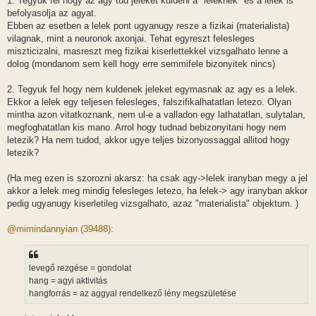
1. Tegyuk fel hogy az agy tud jeleket kuldeni a "leleknek" es a lelek is
á
befolyasolja az agyat.
s
Ebben az esetben a lelek pont ugyanugy resze a fizikai (materialista)
vilagnak, mint a neuronok axonjai. Tehat egyreszt felesleges
miszticizalni, masreszt meg fizikai kiserlettekkel vizsgalhato lenne a
dolog (mondanom sem kell hogy erre semmifele bizonyitek nincs)
2. Tegyuk fel hogy nem kuldenek jeleket egymasnak az agy es a lelek.
Ekkor a lelek egy teljesen felesleges, falszifikalhatatlan letezo. Olyan
mintha azon vitatkoznank, nem ul-e a valladon egy lathatatlan, sulytalan,
megfoghatatlan kis mano. Arrol hogy tudnad bebizonyitani hogy nem
letezik? Ha nem tudod, akkor ugye teljes bizonyossaggal allitod hogy
letezik?
(Ha meg ezen is szorozni akarsz: ha csak agy->lelek iranyban megy a jel
akkor a lelek meg mindig felesleges letezo, ha lelek-> agy iranyban akkor
pedig ugyanugy kiserletileg vizsgalhato, azaz "materialista" objektum. )
@mimindannyian (39488):
levegő rezgése = gondolat
hang = agyi aktivitás
hangforrás = az aggyal rendelkező lény megszületése