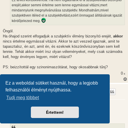
ó
l
erejét,akkor semmi értelme sem lenne egymással vitázni,mert
á
mindannyiunk megnyilvánulása szubjektiv. Mondhatnám,mivel
s
szubjektiven itéled el a szubjektivitást,ezért önmagad állitásának igazát
kérdőjelezed meg.
Öngól.
Ha óhajod szerint elfogadjuk a szubjektív élmény bizonyító erejét,
akkor
nincs értelme egymással vitázni. Akkor te azt veszed igaznak, amit te
tapasztalsz, én azt, amit én, és ezeknek köszönőviszonyban sem kell
lennie. Tehát akkor miért írsz olyan véleményeket, mely csak számodra
kell, hogy érvényes legyen, miért vitázol?
PS: beizzítottál egy szinonimaszótárat, hogy okosabbnak tűnj?
0
x
Ez a weboldal sütiket használ, hogy a legjobb
mimindannyian
felhasználói élményt nyújthassa.
*
Tudj meg többet
Mit tudunk eddig a tudatról?
H
2012.01.28. 10:17
Értettem!
o
z
@Pezo (39601):
z
á
s