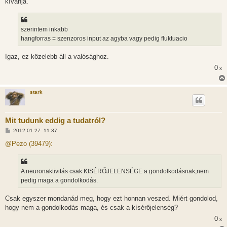
kívánja.
szerintem inkabb
hangforras = szenzoros input az agyba vagy pedig fluktuacio
Igaz, ez közelebb áll a valósághoz.
0
x
stark
Mit tudunk eddig a tudatról?
H
2012.01.27. 11:37
o
z
@Pezo (39479):
z
á
s
z
A neuronaktivitás csak KISÉRŐJELENSÉGE a gondolkodásnak,nem
ó
l
pedig maga a gondolkodás.
á
s
Csak egyszer mondanád meg, hogy ezt honnan veszed. Miért gondolod,
hogy nem a gondolkodás maga, és csak a kísérőjelenség?
0
x