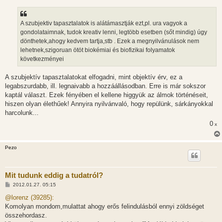
A szubjektiv tapasztalatok is alátámasztják ezt,pl. ura vagyok a
gondolataimnak, tudok kreativ lenni, legtöbb esetben (sőt mindig) úgy
dönthetek,ahogy kedvem tartja,stb . Ezek a megnyilvánulások nem
lehetnek,szigoruan ötöt biokémiai és biofizikai folyamatok
következményei
A szubjektív tapasztalatokat elfogadni, mint objektív érv, ez a
legabszurdabb, ill. legnaivabb a hozzáállásodban. Erre is már sokszor
kaptál választ. Ezek fényében el kellene higgyük az álmok történéseit,
hiszen olyan élethűek! Annyira nyilvánvaló, hogy repülünk, sárkányokkal
harcolunk...
0
x
Pezo
Mit tudunk eddig a tudatról?
H
2012.01.27. 05:15
o
z
@lorenz (39285):
z
Komolyan mondom,mulattat ahogy erős felindulásból ennyi zöldséget
á
s
összehordasz.
z