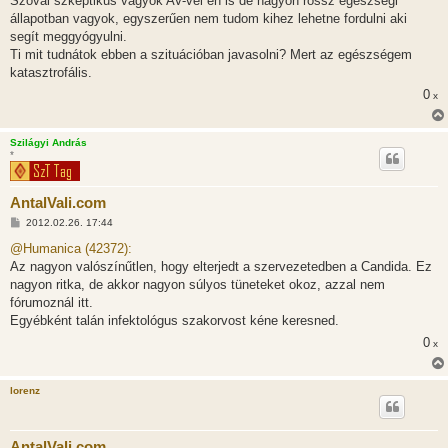
Szóval szkeptikus vagyok AV-vel én is de nagyon rossz egészségi
állapotban vagyok, egyszerűen nem tudom kihez lehetne fordulni aki
segít meggyógyulni.
Ti mit tudnátok ebben a szituációban javasolni? Mert az egészségem
katasztrofális.
0
x
Szilágyi András
*
AntalVali.com
H
2012.02.26. 17:44
o
z
@Humanica (42372):
z
Az nagyon valószínűtlen, hogy elterjedt a szervezetedben a Candida. Ez
á
s
nagyon ritka, de akkor nagyon súlyos tüneteket okoz, azzal nem
z
fórumoznál itt.
ó
l
Egyébként talán infektológus szakorvost kéne keresned.
á
0
s
x
lorenz
AntalVali.com