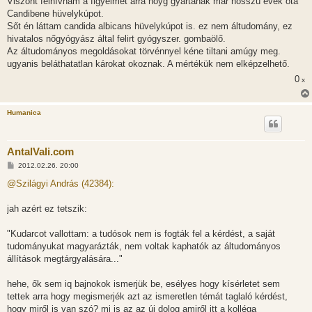
Viszont felhívnám a figyelmet arra hoyg gyártanak már hosszú évek óta
Candibene hüvelykúpot.
Sőt én láttam candida albicans hüvelykúpot is. ez nem áltudomány, ez
hivatalos nőgyógyász által felirt gyógyszer. gombaölő.
Az áltudományos megoldásokat törvénnyel kéne tiltani amúgy meg.
ugyanis beláthatatlan károkat okoznak. A mértékük nem elképzelhető.
0
x
Humanica
AntalVali.com
H
2012.02.26. 20:00
o
z
@Szilágyi András (42384):
z
á
s
jah azért ez tetszik:
z
ó
l
"Kudarcot vallottam: a tudósok nem is fogták fel a kérdést, a saját
á
tudományukat magyarázták, nem voltak kaphatók az áltudományos
s
állítások megtárgyalására..."
hehe, ők sem iq bajnokok ismerjük be, esélyes hogy kísérletet sem
tettek arra hogy megismerjék azt az ismeretlen témát taglaló kérdést,
hogy miről is van szó? mi is az az új dolog amiről itt a kolléga