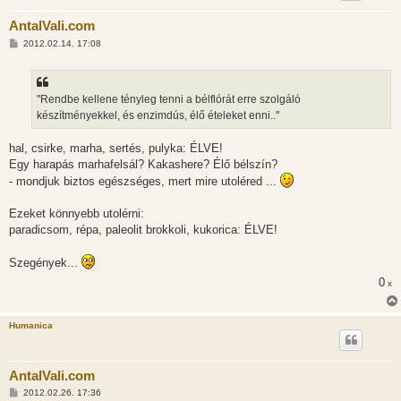
AntalVali.com
H
2012.02.14. 17:08
o
z
z
á
s
"Rendbe kellene tényleg tenni a bélflórát erre szolgáló
z
készítményekkel, és enzimdús, élő ételeket enni.."
ó
l
á
hal, csirke, marha, sertés, pulyka: ÉLVE!
s
Egy harapás marhafelsál? Kakashere? Élő bélszín?
- mondjuk biztos egészséges, mert mire utoléred ...
Ezeket könnyebb utolérni:
paradicsom, répa, paleolit brokkoli, kukorica: ÉLVE!
Szegények...
0
x
Humanica
AntalVali.com
H
2012.02.26. 17:36