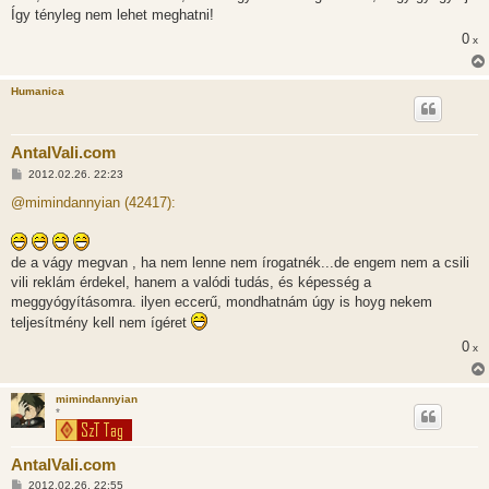
Így tényleg nem lehet meghatni!
0
x
Humanica
AntalVali.com
H
2012.02.26. 22:23
o
z
@mimindannyian (42417):
z
á
s
z
de a vágy megvan , ha nem lenne nem írogatnék...de engem nem a csili
ó
l
vili reklám érdekel, hanem a valódi tudás, és képesség a
á
meggyógyításomra. ilyen eccerű, mondhatnám úgy is hoyg nekem
s
teljesítmény kell nem ígéret
0
x
mimindannyian
*
AntalVali.com
H
2012.02.26. 22:55