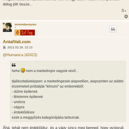
z
dolog jött össze...
ó
l
0
x
á
s
mimindannyian
*
AntalVali.com
H
2012.02.26. 22:13
o
z
@Humanica (42413):
z
á
s
z
hehe
nem a marketingre vagyok vevő...
ó
l
á
tájékoztatásképpen: a marketingesek alapvetően, alapszinten az alábbi
s
érzelmeket próbálják "kihozni" az emberekből:
- dühre építenek
- félelemre építenek
- undora
- vágyra
- érdeklődésre
ezek a meggyőzés kategóriájába tartoznak.
Áhá, tehát nem érdeklődsz, és a vágy sincs meg benned, hogy gyógyulj.