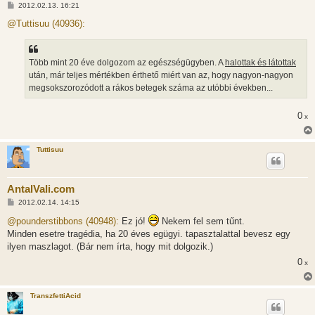
H
2012.02.13. 16:21
o
z
@Tuttisuu (40936):
z
á
s
z
Több mint 20 éve dolgozom az egészségügyben. A
halottak és látottak
ó
l
után, már teljes mértékben érthető miért van az, hogy nagyon-nagyon
á
megsokszorozódott a rákos betegek száma az utóbbi években...
s
0
x
Tuttisuu
AntalVali.com
H
2012.02.14. 14:15
o
z
@pounderstibbons (40948):
Ez jó!
Nekem fel sem tűnt.
z
Minden esetre tragédia, ha 20 éves egügyi. tapasztalattal bevesz egy
á
s
ilyen maszlagot. (Bár nem írta, hogy mit dolgozik.)
z
ó
0
x
l
á
s
TranszfettiAcid