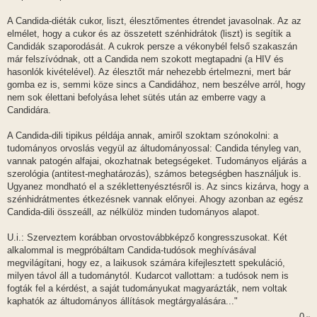
A Candida-diéták cukor, liszt, élesztőmentes étrendet javasolnak. Az az
elmélet, hogy a cukor és az összetett szénhidrátok (liszt) is segítik a
Candidák szaporodását. A cukrok persze a vékonybél felső szakaszán
már felszívódnak, ott a Candida nem szokott megtapadni (a HIV és
hasonlók kivételével). Az élesztőt már nehezebb értelmezni, mert bár
gomba ez is, semmi köze sincs a Candidához, nem beszélve arról, hogy
nem sok élettani befolyása lehet sütés után az emberre vagy a
Candidára.
A Candida-dili tipikus példája annak, amiről szoktam szónokolni: a
tudományos orvoslás vegyül az áltudományossal: Candida tényleg van,
vannak patogén alfajai, okozhatnak betegségeket. Tudományos eljárás a
szerológia (antitest-meghatározás), számos betegségben használjuk is.
Ugyanez mondható el a széklettenyésztésről is. Az sincs kizárva, hogy a
szénhidrátmentes étkezésnek vannak előnyei. Ahogy azonban az egész
Candida-dili összeáll, az nélkülöz minden tudományos alapot.
U.i.: Szerveztem korábban orvostovábbképző kongresszusokat. Két
alkalommal is megpróbáltam Candida-tudósok meghívásával
megvilágítani, hogy ez, a laikusok számára kifejlesztett spekuláció,
milyen távol áll a tudománytól. Kudarcot vallottam: a tudósok nem is
fogták fel a kérdést, a saját tudományukat magyarázták, nem voltak
kaphatók az áltudományos állítások megtárgyalására..."
0