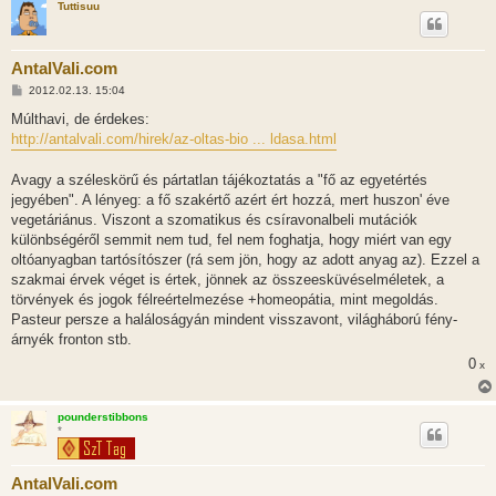
Tuttisuu
AntalVali.com
H
2012.02.13. 15:04
o
z
Múlthavi, de érdekes:
z
http://antalvali.com/hirek/az-oltas-bio ... ldasa.html
á
s
z
Avagy a széleskörű és pártatlan tájékoztatás a "fő az egyetértés
ó
l
jegyében". A lényeg: a fő szakértő azért ért hozzá, mert huszon' éve
á
vegetáriánus. Viszont a szomatikus és csíravonalbeli mutációk
s
különbségéről semmit nem tud, fel nem foghatja, hogy miért van egy
oltóanyagban tartósítószer (rá sem jön, hogy az adott anyag az). Ezzel a
szakmai érvek véget is értek, jönnek az összeesküvéselméletek, a
törvények és jogok félreértelmezése +homeopátia, mint megoldás.
Pasteur persze a haláloságyán mindent visszavont, világháború fény-
árnyék fronton stb.
0
x
pounderstibbons
*
AntalVali.com