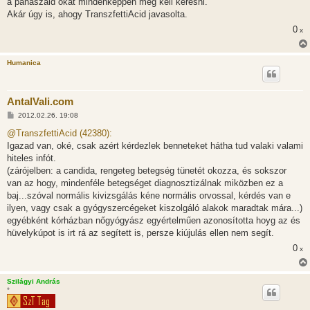
a panaszaid okát mindenképpen meg kell keresni.
ó
l
Akár úgy is, ahogy TranszfettiAcid javasolta.
á
0
s
x
Humanica
AntalVali.com
H
2012.02.26. 19:08
o
z
@TranszfettiAcid (42380):
z
Igazad van, oké, csak azért kérdezlek benneteket hátha tud valaki valami
á
s
hiteles infót.
z
(zárójelben: a candida, rengeteg betegség tünetét okozza, és sokszor
ó
l
van az hogy, mindenféle betegséget diagnosztizálnak miközben ez a
á
baj...szóval normális kivizsgálás kéne normális orvossal, kérdés van e
s
ilyen, vagy csak a gyógyszercégeket kiszolgáló alakok maradtak mára...)
egyébként kórházban nőgyógyász egyértelműen azonosította hoyg az és
hüvelykúpot is irt rá az segített is, persze kiújulás ellen nem segít.
0
x
Szilágyi András
*