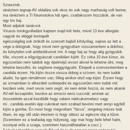
o
z
Sziasztok,
z
ránéztem tegnap AV oldalára sok okos és sok nagy marhaság volt benne,
á
s
ma ránéztem a Ti fórumotokra hát igen, csatlakozom hozzátok, de van
z
egy kis baj.
ó
l
Most adjatok tanácsot.
á
Virusos torokgyulladást kaptam majd két hete, mivel 13 éve allergiás
s
vagyok és eléggé lestrapált
egészségileg sok örökölt és szerzett bajból kifolyólag, sajnos az lett a
vége a dolognak, hogy mivel nem gyógyultam visszamentem a dokihoz,
és kénytelen volt antibiotikumot írni. A nagy baj az hogy alig gyógyulok
tőle, viszont a nőgyógyászati candidám kijött. Ez cirka 10 éve kínoz, és
egyszerűen nem találok egy épelméjű orvost akivel le lehetne ülni, meg
lehetne beszélni, és segítene meggyógyulni. Elrejedt a szervezetemben a
candida érzem. Ha kijön össze vissza dobog a szívem, és nem tudok
aludni, ha igen rémálmom van, főleg amikor első nap kijön. Érzem hogy
az izmaimban is elkezdett széterjedni és egyszerűen nem tudok mit
kezdeni vele, mert orvos nem segít, én nem értek hozzá, és nem akarok
AV-nél lecsapódni, kezdve az emocio nevü cuccnál, aminek az
összetétele azzal kezdődik hogy valami nádcukormelasz vagy
mi...candida esetén épp cukrokat nem szabad bevinni mert annyi egyből
kijön a gomba. Én most hogy megvoltam "fázva", rengeteg mézes teát
ittam, és egy idő után éreztem is hogy rátesz az egészre olaj a tűzre.
(Szerintem ez a teafaolaj egy hülyeség, úgy mar hogy bele lehet halni,
iszonyat erős a szaga, szerintem használhatatlan a cucc.)