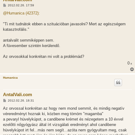
H
2012.02.26. 17:59
o
z
@Humanica (42372):
z
á
s
"Ti mit tudnátok ebben a szituációban javasolni? Mert az egészségem
z
katasztrofális."
ó
l
á
antalvalit semmiképpen sem.
s
A füvesember szintén kerülendő.
Az orvosokkal konkrétan mi volt a problémád?
0
x
Humanica
AntalVali.com
H
2012.02.26. 18:31
o
z
Az orvossal konkrétan az hogy nem mond semmit, és mindig negatív
z
véreredményt hoznak ki, közben meg tömöm "magamba"
á
s
a pevaryl hüvelykúpot, a candibene krémet és nézegetem a 10 évvel
z
ezelőtti nőgyógyász által írt vizsgálati eredményt ahol candibene
ó
l
hüvelykúpot irt fel...más nem segít...azóta nem gyógyultam meg, csak
á