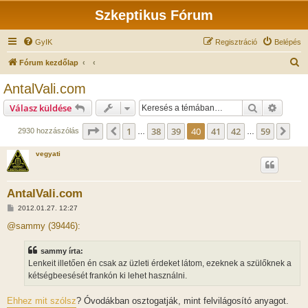
Szkeptikus Fórum
GyIK
Regisztráció
Belépés
K
Fórum kezdőlap
e
AntalVali.com
r
Keresés
Részlet
Válasz küldése
e
s
Oldal:
40
/
59
1
38
39
40
41
42
59
Előző
Köv
2930 hozzászólás
…
…
é
vegyati
s
AntalVali.com
H
2012.01.27. 12:27
o
z
@sammy (39446):
z
á
s
sammy írta:
z
Lenkeit illetően én csak az üzleti érdeket látom, ezeknek a szülőknek a
ó
l
kétségbeesését frankón ki lehet használni.
á
s
Ehhez mit szólsz
? Óvodákban osztogatják, mint felvilágosító anyagot.