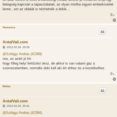
betegség kapcsán a tapasztalatait, az olyan mintha ingyen emberkísérlet
lenne...ezt az oldalát is nézhetnék a dokik...
0
x
Humanica
AntalVali.com
H
2012.02.26. 20:29
o
z
@Szilágyi András (42389):
z
nos, ez azért jó hír.
á
s
hogy főleg helyi fertőzést okoz, de akkor is van valami gáz a
z
szervezetemben, normális doki kell aki ért ehhez és a kezeléséhez.
ó
l
0
x
á
s
Rétike
AntalVali.com
H
2012.02.26. 20:41
o
z
@Szilágyi András (42384):
z