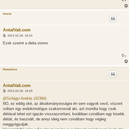
x
lorenz
AntalVali.com
H
2012.02.26. 19:10
o
z
Ezek szerint a diéta storno.
z
á
s
0
x
z
ó
l
á
Humanica
s
AntalVali.com
H
2012.02.26. 19:20
o
z
@Szilágyi András (42384):
z
NO, ez eddig oké, az áltudományosságra én sem vagyok vevő, viszont
á
s
voltam egy endokrinológus szakorvosnál aki, azt mondta hogy csak
z
diétával lehet ezt igazán visszaszorítani, korábban csináltam egy kisebb
ó
l
diétát, és használt, de annyi ideig nem csináltam hogy végleg
á
meggyógyuljak.
s