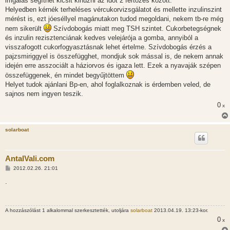
irrigálás segíthet kicsit kihúzni az időt 2 fertőzés között.
Helyedben kérnék terheléses vércukorvizsgálatot és mellette inzulinszint
mérést is, ezt jóeséllyel magánutakon tudod megoldani, nekem tb-re még
nem sikerült
Szívdobogás miatt meg TSH szintet. Cukorbetegségnek
és inzulin rezisztenciának kedves velejárója a gomba, annyiból a
visszafogott cukorfogyasztásnak lehet értelme. Szívdobogás érzés a
pajzsmiriggyel is összefügghet, mondjuk sok mással is, de nekem annak
idején erre asszociált a háziorvos és igaza lett. Ezek a nyavaják szépen
összefüggenek, én mindet begyűjtöttem
Helyet tudok ajánlani Bp-en, ahol foglalkoznak is érdemben veled, de
sajnos nem ingyen teszik.
0
x
solarboat
AntalVali.com
H
2012.02.26. 21:01
o
z
.
z
á
s
z
A hozzászólást 1 alkalommal szerkesztették, utoljára
solarboat
2013.04.19. 13:23-kor.
ó
l
0
x
á
s