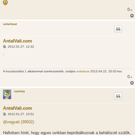
0
x
solarboat
AntalVali.com
H
2012.01.27. 12:32
o
z
:
z
á
s
z
A hozzászólást 1 alkalommal szerkesztették, utoljára
solarboat
2013.04.22. 20:02-kor.
ó
l
0
x
á
s
sammy
AntalVali.com
H
2012.01.27. 13:51
o
z
@vegyati (39502):
z
á
s
Hallottam hírét, hogy egyes ovikban bepróbálkoznak a behálózott szülők,