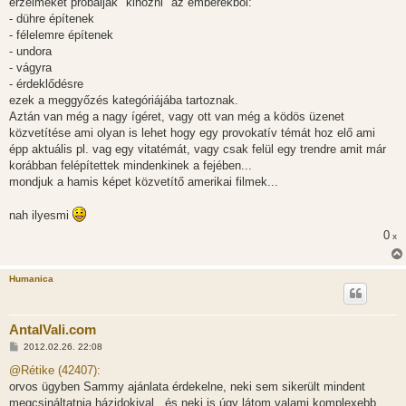
érzelmeket próbálják "kihozni" az emberekből:
ó
l
- dühre építenek
á
- félelemre építenek
s
- undora
- vágyra
- érdeklődésre
ezek a meggyőzés kategóriájába tartoznak.
Aztán van még a nagy ígéret, vagy ott van még a ködös üzenet
közvetítése ami olyan is lehet hogy egy provokatív témát hoz elő ami
épp aktuális pl. vag egy vitatémát, vagy csak felül egy trendre amit már
korábban felépítettek mindenkinek a fejében...
mondjuk a hamis képet közvetítő amerikai filmek...
nah ilyesmi
0
x
Humanica
AntalVali.com
H
2012.02.26. 22:08
o
z
@Rétike (42407):
z
orvos ügyben Sammy ajánlata érdekelne, neki sem sikerült mindent
á
s
megcsináltatnia házidokival...és neki is úgy látom valami komplexebb