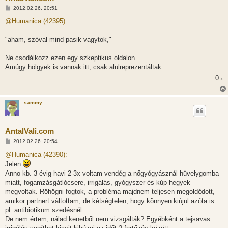
H
2012.02.26. 20:51
o
z
@Humanica (42395):
z
á
s
"aham, szóval mind pasik vagytok,"
z
ó
l
Ne csodálkozz ezen egy szkeptikus oldalon.
á
Amúgy hölgyek is vannak itt, csak alulreprezentáltak.
s
0
x
sammy
AntalVali.com
H
2012.02.26. 20:54
o
z
@Humanica (42390):
z
Jelen
á
s
Anno kb. 3 évig havi 2-3x voltam vendég a nőgyógyásznál hüvelygomba
z
miatt, fogamzásgátlócsere, irrigálás, gyógyszer és kúp hegyek
ó
l
megvoltak. Röhögni fogtok, a probléma majdnem teljesen megoldódott,
á
amikor partnert váltottam, de kétségtelen, hogy könnyen kiújul azóta is
s
pl. antibiotikum szedésnél.
De nem értem, nálad kenetből nem vizsgálták? Egyébként a tejsavas