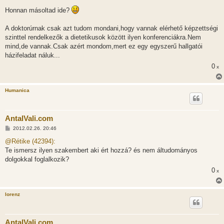
á
s
Honnan másoltad ide?
z
ó
l
A doktorúrnak csak azt tudom mondani,hogy vannak elérhető képzettségi
á
szinttel rendelkezők a dietetikusok között ilyen konferenciákra.Nem
s
mind,de vannak.Csak azért mondom,mert ez egy egyszerű hallgatói
házifeladat náluk...
0
x
Humanica
AntalVali.com
H
2012.02.26. 20:46
o
z
@Rétike (42394):
z
Te ismersz ilyen szakembert aki ért hozzá? és nem áltudományos
á
s
dolgokkal foglalkozik?
z
0
ó
x
l
á
s
lorenz
AntalVali.com