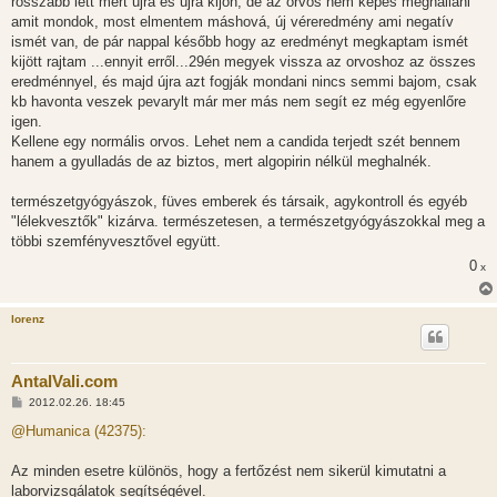
rosszabb lett mert újra és újra kijön, de az orvos nem képes meghallani
s
amit mondok, most elmentem máshová, új véreredmény ami negatív
ismét van, de pár nappal később hogy az eredményt megkaptam ismét
kijött rajtam ...ennyit erről...29én megyek vissza az orvoshoz az összes
eredménnyel, és majd újra azt fogják mondani nincs semmi bajom, csak
kb havonta veszek pevarylt már mer más nem segít ez még egyenlőre
igen.
Kellene egy normális orvos. Lehet nem a candida terjedt szét bennem
hanem a gyulladás de az biztos, mert algopirin nélkül meghalnék.
természetgyógyászok, füves emberek és társaik, agykontroll és egyéb
"lélekvesztők" kizárva. természetesen, a természetgyógyászokkal meg a
többi szemfényvesztővel együtt.
0
x
lorenz
AntalVali.com
H
2012.02.26. 18:45
o
z
@Humanica (42375):
z
á
s
Az minden esetre különös, hogy a fertőzést nem sikerül kimutatni a
z
laborvizsgálatok segítségével.
ó