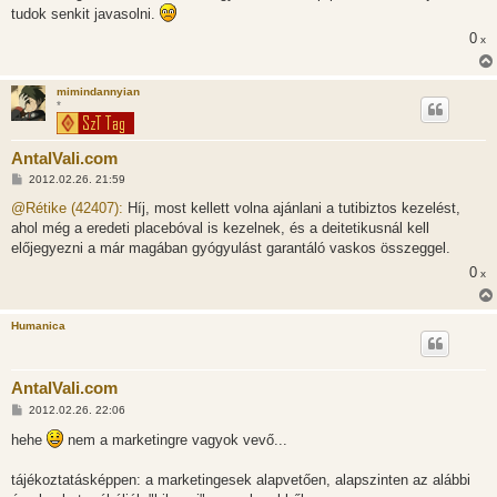
z
tudok senkit javasolni.
ó
l
0
x
á
s
mimindannyian
*
AntalVali.com
H
2012.02.26. 21:59
o
z
@Rétike (42407):
Híj, most kellett volna ajánlani a tutibiztos kezelést,
z
ahol még a eredeti placebóval is kezelnek, és a deitetikusnál kell
á
s
előjegyezni a már magában gyógyulást garantáló vaskos összeggel.
z
0
ó
x
l
á
s
Humanica
AntalVali.com
H
2012.02.26. 22:06
o
z
hehe
nem a marketingre vagyok vevő...
z
á
s
tájékoztatásképpen: a marketingesek alapvetően, alapszinten az alábbi
z