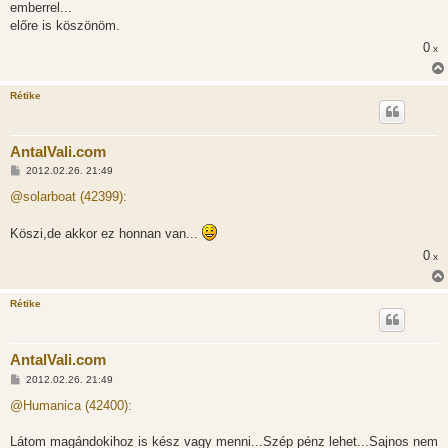
emberrel...
előre is köszönöm.
0
x
Rétike
AntalVali.com
H
2012.02.26. 21:49
o
z
@solarboat (42399):
z
á
s
Köszi,de akkor ez honnan van...
z
ó
0
x
l
á
s
Rétike
AntalVali.com
H
2012.02.26. 21:49
o
z
@Humanica (42400):
z
á
s
Látom magándokihoz is kész vagy menni...Szép pénz lehet...Sajnos nem