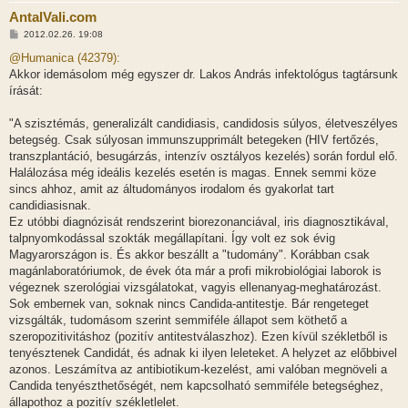
AntalVali.com
H
2012.02.26. 19:08
o
z
@Humanica (42379):
z
Akkor idemásolom még egyszer dr. Lakos András infektológus tagtársunk
á
s
írását:
z
ó
l
"A szisztémás, generalizált candidiasis, candidosis súlyos, életveszélyes
á
betegség. Csak súlyosan immunszupprimált betegeken (HIV fertőzés,
s
transzplantáció, besugárzás, intenzív osztályos kezelés) során fordul elő.
Halálozása még ideális kezelés esetén is magas. Ennek semmi köze
sincs ahhoz, amit az áltudományos irodalom és gyakorlat tart
candidiasisnak.
Ez utóbbi diagnózisát rendszerint biorezonanciával, iris diagnosztikával,
talpnyomkodással szokták megállapítani. Így volt ez sok évig
Magyarországon is. És akkor beszállt a "tudomány". Korábban csak
magánlaboratóriumok, de évek óta már a profi mikrobiológiai laborok is
végeznek szerológiai vizsgálatokat, vagyis ellenanyag-meghatározást.
Sok embernek van, soknak nincs Candida-antitestje. Bár rengeteget
vizsgálták, tudomásom szerint semmiféle állapot sem köthető a
szeropozitivitáshoz (pozitív antitestválaszhoz). Ezen kívül székletből is
tenyésztenek Candidát, és adnak ki ilyen leleteket. A helyzet az előbbivel
azonos. Leszámítva az antibiotikum-kezelést, ami valóban megnöveli a
Candida tenyészthetőségét, nem kapcsolható semmiféle betegséghez,
állapothoz a pozitív székletlelet.