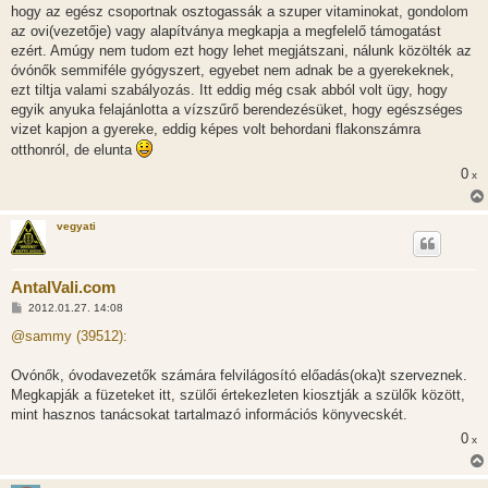
z
hogy az egész csoportnak osztogassák a szuper vitaminokat, gondolom
ó
l
az ovi(vezetője) vagy alapítványa megkapja a megfelelő támogatást
á
ezért. Amúgy nem tudom ezt hogy lehet megjátszani, nálunk közölték az
s
óvónők semmiféle gyógyszert, egyebet nem adnak be a gyerekeknek,
ezt tiltja valami szabályozás. Itt eddig még csak abból volt ügy, hogy
egyik anyuka felajánlotta a vízszűrő berendezésüket, hogy egészséges
vizet kapjon a gyereke, eddig képes volt behordani flakonszámra
otthonról, de elunta
0
x
vegyati
AntalVali.com
H
2012.01.27. 14:08
o
z
@sammy (39512):
z
á
s
Ovónők, óvodavezetők számára felvilágosító előadás(oka)t szerveznek.
z
Megkapják a füzeteket itt, szülői értekezleten kiosztják a szülők között,
ó
l
mint hasznos tanácsokat tartalmazó információs könyvecskét.
á
0
s
x