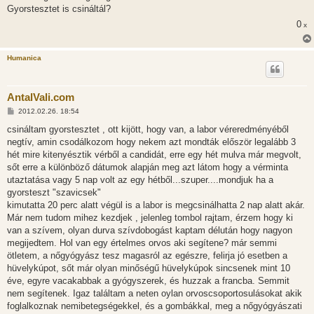
l
Gyorstesztet is csináltál?
á
0
s
x
Humanica
AntalVali.com
H
2012.02.26. 18:54
o
z
csináltam gyorstesztet , ott kijött, hogy van, a labor véreredményéből
z
negtív, amin csodálkozom hogy nekem azt mondták először legalább 3
á
s
hét mire kitenyésztik vérből a candidát, erre egy hét mulva már megvolt,
z
sőt erre a különböző dátumok alapján meg azt látom hogy a vérminta
ó
l
utaztatása vagy 5 nap volt az egy hétből...szuper....mondjuk ha a
á
gyorsteszt "szavicsek"
s
kimutatta 20 perc alatt végül is a labor is megcsinálhatta 2 nap alatt akár.
Már nem tudom mihez kezdjek , jelenleg tombol rajtam, érzem hogy ki
van a szívem, olyan durva szívdobogást kaptam délután hogy nagyon
megijedtem. Hol van egy értelmes orvos aki segítene? már semmi
ötletem, a nőgyógyász tesz magasról az egészre, felirja jó esetben a
hüvelykúpot, sőt már olyan minőségű hüvelykúpok sincsenek mint 10
éve, egyre vacakabbak a gyógyszerek, és huzzak a francba. Semmit
nem segítenek. Igaz találtam a neten oylan orvoscsoportosulásokat akik
foglalkoznak nemibetegségekkel, és a gombákkal, meg a nőgyógyászati