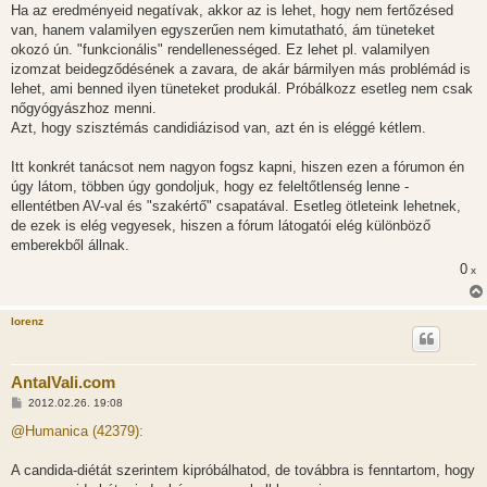
z
Ha az eredményeid negatívak, akkor az is lehet, hogy nem fertőzésed
á
s
van, hanem valamilyen egyszerűen nem kimutatható, ám tüneteket
z
okozó ún. "funkcionális" rendellenességed. Ez lehet pl. valamilyen
ó
l
izomzat beidegződésének a zavara, de akár bármilyen más problémád is
á
lehet, ami benned ilyen tüneteket produkál. Próbálkozz esetleg nem csak
s
nőgyógyászhoz menni.
Azt, hogy szisztémás candidiázisod van, azt én is eléggé kétlem.
Itt konkrét tanácsot nem nagyon fogsz kapni, hiszen ezen a fórumon én
úgy látom, többen úgy gondoljuk, hogy ez feleltőtlenség lenne -
ellentétben AV-val és "szakértő" csapatával. Esetleg ötleteink lehetnek,
de ezek is elég vegyesek, hiszen a fórum látogatói elég különböző
emberekből állnak.
0
x
lorenz
AntalVali.com
H
2012.02.26. 19:08
o
z
@Humanica (42379):
z
á
s
A candida-diétát szerintem kipróbálhatod, de továbbra is fenntartom, hogy
z