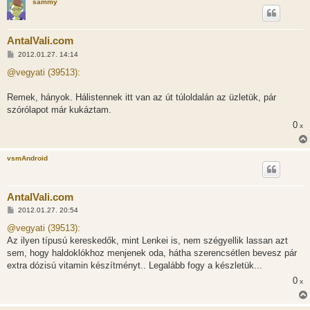
sammy
AntalVali.com
H
2012.01.27. 14:14
o
z
@vegyati (39513):
z
á
s
Remek, hányok. Hálistennek itt van az út túloldalán az üzletük, pár
z
szórólapot már kukáztam.
ó
l
0
x
á
s
vsmAndroid
AntalVali.com
H
2012.01.27. 20:54
o
z
@vegyati (39513):
z
Az ilyen típusú kereskedők, mint Lenkei is, nem szégyellik lassan azt
á
s
sem, hogy haldoklókhoz menjenek oda, hátha szerencsétlen bevesz pár
z
extra dózisú vitamin készítményt.. Legalább fogy a készletük...
ó
l
0
x
á
s