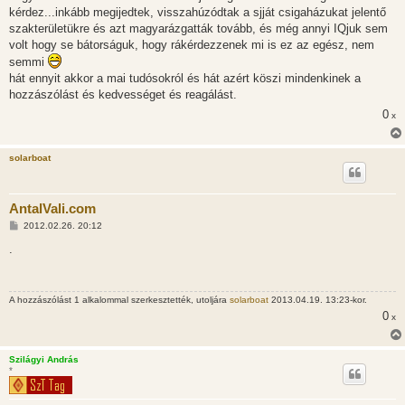
kérdez...inkább megijedtek, visszahúzódtak a sjját csigaházukat jelentő
szakterületükre és azt magyarázgatták tovább, és még annyi IQjuk sem
volt hogy se bátorságuk, hogy rákérdezzenek mi is ez az egész, nem
semmi
hát ennyit akkor a mai tudósokról és hát azért köszi mindenkinek a
hozzászólást és kedvességet és reagálást.
0
x
solarboat
AntalVali.com
H
2012.02.26. 20:12
o
z
.
z
á
s
z
A hozzászólást 1 alkalommal szerkesztették, utoljára
solarboat
2013.04.19. 13:23-kor.
ó
l
0
x
á
s
Szilágyi András
*