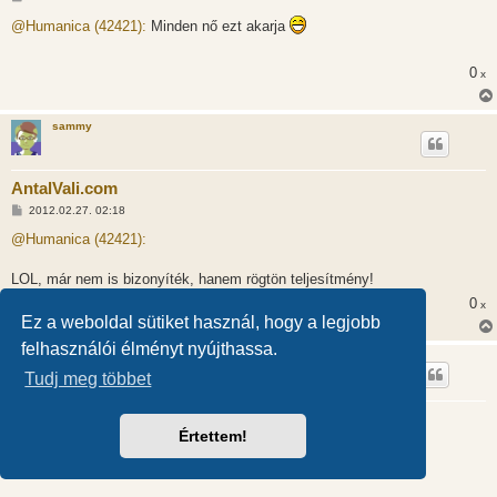
o
z
@Humanica (42421):
Minden nő ezt akarja
z
á
s
0
x
z
ó
l
á
sammy
s
AntalVali.com
H
2012.02.27. 02:18
o
z
@Humanica (42421):
z
á
s
LOL, már nem is bizonyíték, hanem rögtön teljesítmény!
z
0
ó
x
l
Ez a weboldal sütiket használ, hogy a legjobb
á
s
felhasználói élményt nyújthassa.
Fabri
Tudj meg többet
AntalVali.com
Értettem!
H
2012.02.27. 07:34
o
z
@Humanica (42421):
z
á