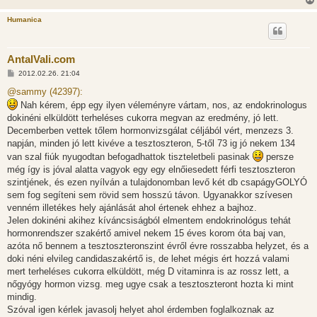
Humanica
AntalVali.com
H
2012.02.26. 21:04
o
z
@sammy (42397):
z
Nah kérem, épp egy ilyen véleményre vártam, nos, az endokrinologus
á
s
dokinéni elküldött terheléses cukorra megvan az eredmény, jó lett.
z
Decemberben vettek tőlem hormonvizsgálat céljából vért, menzezs 3.
ó
l
napján, minden jó lett kivéve a tesztoszteron, 5-től 73 ig jó nekem 134
á
van szal fiúk nyugodtan befogadhattok tiszteletbeli pasinak
persze
s
még így is jóval alatta vagyok egy egy elnőiesedett férfi tesztoszteron
szintjének, és ezen nyílván a tulajdonomban levő két db csapágyGOLYÓ
sem fog segíteni sem rövid sem hosszú távon. Ugyanakkor szívesen
venném illetékes hely ajánlását ahol értenek ehhez a bajhoz.
Jelen dokinéni akihez kíváncsiságból elmentem endokrinológus tehát
hormonrendszer szakértő amivel nekem 15 éves korom óta baj van,
azóta nő bennem a tesztoszteronszint évről évre rosszabba helyzet, és a
doki néni elvileg candidaszakértő is, de lehet mégis ért hozzá valami
mert terheléses cukorra elküldött, még D vitaminra is az rossz lett, a
nőgyógy hormon vizsg. meg ugye csak a tesztoszteront hozta ki mint
mindig.
Szóval igen kérlek javasolj helyet ahol érdemben foglalkoznak az