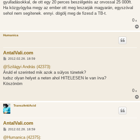
gyulladásokkal, de ott egy 20 perces beszélgetés az orvossal 25 000ft.
Ha közgyógyba megy az ember ott meg leszarják magyarán, egyszóval
sehol nem segítenek. ennyi. dögölj meg de fizesd a TB-t.
0
x
Humanica
AntalVali.com
H
2012.02.26. 18:59
o
z
@Szilágyi András (42373):
z
Áruld el szerinted mik azok a súlyos tünetek?
á
s
tudsz olyan helyet a neten ahol HITELESEN le van írva?
z
Köszönöm
ó
l
0
x
á
s
TranszfettiAcid
AntalVali.com
H
2012.02.26. 18:59
o
z
@Humanica (42375):