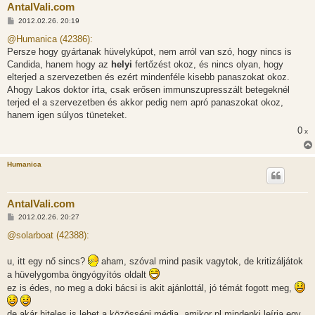
AntalVali.com
H
2012.02.26. 20:19
o
z
@Humanica (42386):
z
Persze hogy gyártanak hüvelykúpot, nem arról van szó, hogy nincs is
á
s
Candida, hanem hogy az
helyi
fertőzést okoz, és nincs olyan, hogy
z
elterjed a szervezetben és ezért mindenféle kisebb panaszokat okoz.
ó
l
Ahogy Lakos doktor írta, csak erősen immunszupresszált betegeknél
á
terjed el a szervezetben és akkor pedig nem apró panaszokat okoz,
s
hanem igen súlyos tüneteket.
0
x
Humanica
AntalVali.com
H
2012.02.26. 20:27
o
z
@solarboat (42388):
z
á
s
u, itt egy nő sincs?
aham, szóval mind pasik vagytok, de kritizáljátok
z
a hüvelygomba öngyógyítós oldalt
ó
l
ez is édes, no meg a doki bácsi is akit ajánlottál, jó témát fogott meg,
á
s
de akár hiteles is lehet a közösségi média, amikor pl mindenki leírja egy