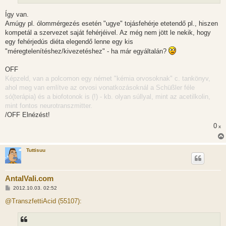
á
s
Így van.
Amúgy pl. ólommérgezés esetén "ugye" tojásfehérje etetendő pl., hiszen
kompetál a szervezet saját fehérjéivel. Az még nem jött le nekik, hogy
egy fehérjedús diéta elegendő lenne egy kis
"méregtelenítéshez/kivezetéshez" - ha már egyáltalán?
OFF
Képzeld, van a polcomon egy német "kémia orvosoknak" c. tankönyv,
ahol meg van említve az orvosi vonatkozásoknál a Schüßler féle
só(terápia) és a biofotonok is (!) - kb. olyan súllyal, mint az acetilkolin,
mint fontos neurotranszmitter.
/OFF Elnézést!
0
x
Tuttisuu
AntalVali.com
H
2012.10.03. 02:52
o
z
@TranszfettiAcid (55107):
z
á
s
z