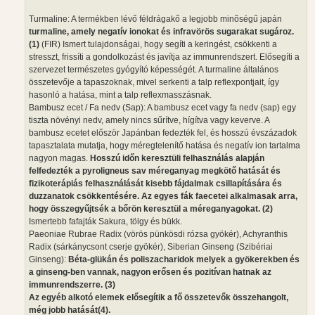
Turmaline: A termékben lévő féldrágakő a legjobb minõségű japán
turmaline, amely negatív ionokat és infravörös sugarakat sugároz.
(1)
(FIR) Ismert tulajdonságai, hogy segíti a keringést, csökkenti a
stresszt, frissíti a gondolkozást és javítja az immunrendszert. Elősegíti a
szervezet természetes gyógyító képességét. A turmaline általános
összetevője a tapaszoknak, mivel serkenti a talp reflexpontjait, így
hasonló a hatása, mint a talp reflexmasszásnak.
Bambusz ecet / Fa nedv (Sap): A bambusz ecet vagy fa nedv (sap) egy
tiszta növényi nedv, amely nincs sűrítve, hígítva vagy keverve. A
bambusz ecetet először Japánban fedezték fel, és hosszú évszázadok
tapasztalata mutatja, hogy méregtelenítő hatása és negatív ion tartalma
nagyon magas.
Hosszú időn keresztüli felhasználás alapján
felfedezték a pyroligneus sav méreganyag megkötő hatását és
fizikoterápiás felhasználását kisebb fájdalmak csillapítására és
duzzanatok csökkentésére. Az egyes fák faecetei alkalmasak arra,
hogy összegyűjtsék a bőrön keresztül a méreganyagokat. (2)
Ismertebb fafajták Sakura, tölgy és bükk.
Paeoniae Rubrae Radix (vörös pünkösdi rózsa gyökér), Achyranthis
Radix (sárkánycsont cserje gyökér), Siberian Ginseng (Szibériai
Ginseng):
Béta-glükán és poliszacharidok melyek a gyökerekben és
a ginseng-ben vannak, nagyon erősen és pozitívan hatnak az
immunrendszerre. (3)
Az egyéb alkotó elemek elősegítik a fő összetevők összehangolt,
még jobb hatását(4).