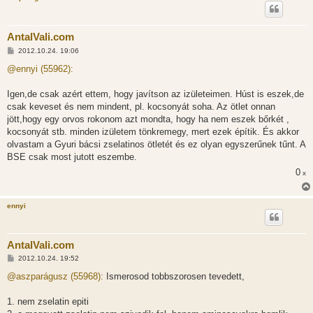
AntalVali.com
H
2012.10.24. 19:06
o
z
@ennyi (55962):
z
á
s
Igen,de csak azért ettem, hogy javítson az izületeimen. Húst is eszek,de
z
csak keveset és nem mindent, pl. kocsonyát soha. Az ötlet onnan
ó
l
jött,hogy egy orvos rokonom azt mondta, hogy ha nem eszek bőrkét ,
á
kocsonyát stb. minden izületem tönkremegy, mert ezek építik. És akkor
s
olvastam a Gyuri bácsi zselatinos ötletét és ez olyan egyszerűnek tűnt. A
BSE csak most jutott eszembe.
0
x
ennyi
AntalVali.com
H
2012.10.24. 19:52
o
z
@aszparágusz (55968):
Ismerosod tobbszorosen tevedett,
z
á
s
1. nem zselatin epiti
z