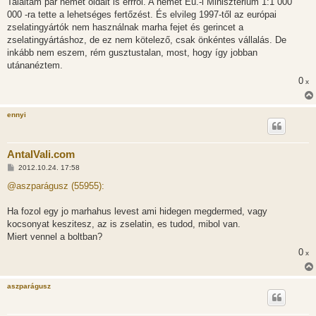
Találtam pár német oldalt is errről. A német Eü.-i Minisztérium 1:1 000
z
000 -ra tette a lehetséges fertőzést. És elvileg 1997-től az európai
ó
l
zselatingyártók nem használnak marha fejet és gerincet a
á
zselatingyártáshoz, de ez nem kötelező, csak önkéntes vállalás. De
s
inkább nem eszem, rém gusztustalan, most, hogy így jobban
utánanéztem.
0
x
ennyi
AntalVali.com
H
2012.10.24. 17:58
o
z
@aszparágusz (55955):
z
á
s
Ha fozol egy jo marhahus levest ami hidegen megdermed, vagy
z
kocsonyat keszitesz, az is zselatin, es tudod, mibol van.
ó
l
Miert vennel a boltban?
á
0
s
x
aszparágusz