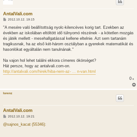
AntalVali.com
H
2012.10.12. 19:15
o
z
"A mesére való beállítottság nyolc-kilencéves korig tart. Ezekben az
z
években az iskolában eltöltött idő túlnyomó részének - a kötetlen mozgás
á
s
és játék mellett - mesehallgatással kellene eltelnie. Azt sem tartanám
z
tragikusnak, ha az első két-három osztályban a gyerekek matematikát és
ó
l
hasonlókat egyáltalán nem tanulnának."
á
s
Na vajon hol lehet találni ekkora címeres ökörséget?
Hát persze, hogy az antalvali.com-on.
http://antalvali.com/hirek/hiba-nem-az- ... n-van.html
0
x
lorenz
AntalVali.com
H
2012.10.12. 19:21
o
z
@sajnos_kacat (55346):
z
á
s