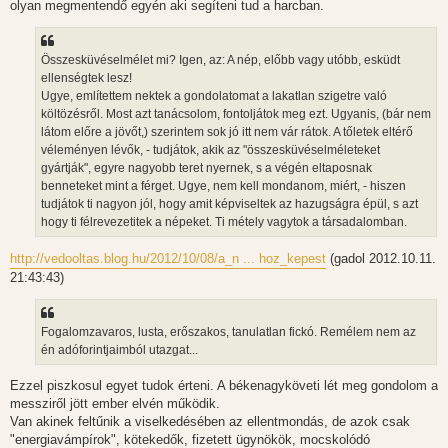
olyan megmentendő egyén aki segíteni tud a harcban.
Összesküvéselmélet mi? Igen, az: A nép, előbb vagy utóbb, esküdt
ellenségtek lesz!
Ugye, említettem nektek a gondolatomat a lakatlan szigetre való
költözésről. Most azt tanácsolom, fontoljátok meg ezt. Ugyanis, (bár nem
látom előre a jövőt,) szerintem sok jó itt nem vár rátok. A tőletek eltérő
véleményen lévők, - tudjátok, akik az "összesküvéselméleteket
gyártják", egyre nagyobb teret nyernek, s a végén eltaposnak
benneteket mint a férget. Ugye, nem kell mondanom, miért, - hiszen
tudjátok ti nagyon jól, hogy amit képviseltek az hazugságra épül, s azt
hogy ti félrevezetitek a népeket. Ti métely vagytok a társadalomban.
http://vedooltas.blog.hu/2012/10/08/a_n ... hoz_kepest
(gadol 2012.10.11.
21:43:43)
Fogalomzavaros, lusta, erőszakos, tanulatlan fickó. Remélem nem az
én adóforintjaimból utazgat...
Ezzel piszkosul egyet tudok érteni. A békenagyköveti lét meg gondolom a
messziről jött ember elvén működik.
Van akinek feltűnik a viselkedésében az ellentmondás, de azok csak
"energiavámpírok", kötekedők, fizetett ügynökök, mocskolódó