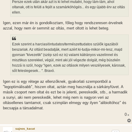
Persze ezek után akár azt is ki lehet mutatni, hogy lám-lám, ahol
ó
l
oltanak, ott is felüti a fejét a szamárköhögés... és egy újabb érv az oltás
á
ellen.
s
Igen, ezen már én is gondolkoztam, főleg hogy rendszeresen érvelnek
azzal, hogy nem ér semmit az oltás, mert oltott is lehet beteg.
Ezek szerint a harcias/öntudatos/természettudatos szülők igazából
beszariak. Az oltást beadatják, mert azért ki-tudja-mikor-mi-lesz, majd
gyorsan "kivezetik" (szép szó ez is) valami kátrányos vazelinnel és
misztikus szerekkel, végül, mint aki jól végezte dolgát, még büszkén
hozzá is szól, hogy "igen, ezek az oltások milyen veszélyesek, károsak,
sőt feleslegesek... ". Bravó.
Igen ez is egy rétege az ellenzőknek, gyakorlati szempontból a
"legoptimálisabb", hiszen oltat, aztán meg használja a sárkányfüvet. A
másik csoport nem oltat és ezt be is jelenti, pereskedik, stb., a harmadik
a sunyi, aki nem pereskedik, lehet még nem is nagyon veri az
oltásellenes tamtamot, csak szimplán elmegy egy ilyen "alibioltóhoz" és
becsapja a társadalmat.
0
x
sajnos_kacat