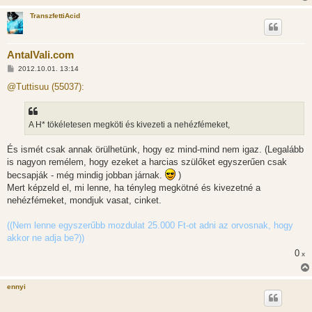
TranszfettiAcid
AntalVali.com
H
2012.10.01. 13:14
o
z
@Tuttisuu (55037):
z
á
s
z
A H* tökéletesen megköti és kivezeti a nehézfémeket,
ó
l
á
És ismét csak annak örülhetünk, hogy ez mind-mind nem igaz. (Legalább
s
is nagyon remélem, hogy ezeket a harcias szülőket egyszerűen csak
becsapják - még mindig jobban járnak.
)
Mert képzeld el, mi lenne, ha tényleg megkötné és kivezetné a
nehézfémeket, mondjuk vasat, cinket.
((Nem lenne egyszerűbb mozdulat 25.000 Ft-ot adni az orvosnak, hogy
akkor ne adja be?))
0
x
ennyi