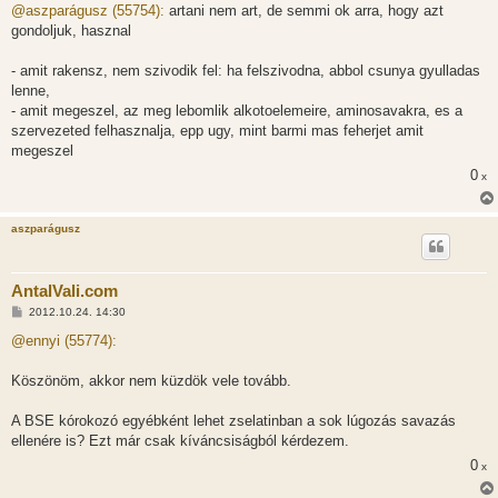
z
@aszparágusz (55754):
artani nem art, de semmi ok arra, hogy azt
z
gondoljuk, hasznal
á
s
z
- amit rakensz, nem szivodik fel: ha felszivodna, abbol csunya gyulladas
ó
l
lenne,
á
- amit megeszel, az meg lebomlik alkotoelemeire, aminosavakra, es a
s
szervezeted felhasznalja, epp ugy, mint barmi mas feherjet amit
megeszel
0
x
aszparágusz
AntalVali.com
H
2012.10.24. 14:30
o
z
@ennyi (55774):
z
á
s
Köszönöm, akkor nem küzdök vele tovább.
z
ó
l
A BSE kórokozó egyébként lehet zselatinban a sok lúgozás savazás
á
ellenére is? Ezt már csak kíváncsiságból kérdezem.
s
0
x