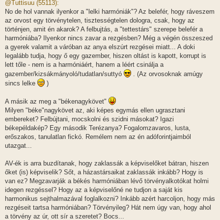
z
@Tuttisuu (55113):
z
No de hol vannak ilyenkor a "lelki harmóniák"? Az belefér, hogy ráveszem
á
s
az orvost egy törvénytelen, tisztességtelen dologra, csak, hogy az
z
történjen, amit én akarok? A felbujtás, a "tettestárs" szerepe belefér a
ó
l
harmóniába? Ilyenkor nincs zavar a rezgésben? Még a végén összeszed
á
a gyerek valamit a váróban az anya elszúrt rezgései miatt... A doki
s
legalább tudja, hogy ő egy gazember, hiszen oltást is kapott, korrupt is
lett tőle - nem is a harmóniáért, hanem a léért csinálja a
gazember/kizsákmányoló/tudatlan/suttyó
. (Az orvosoknak amúgy
sincs lelke
)
A másik az meg a "békenagykövet"
Milyen "béke"nagykövet az, aki képes egymás ellen ugrasztani
embereket? Felbújtani, mocskolni és szidni másokat? Igazi
békepéldakép? Egy második Terézanya? Fogalomzavaros, lusta,
erőszakos, tanulatlan fickó. Remélem nem az én adóforintjaimból
utazgat...
AV-ék is arra buzdítanak, hogy zaklassák a képviselőket bátran, hiszen
őket (is) képviselik? Sőt, a házastársaikat zaklassák inkább? Hogy is
van ez? Megzavarják a békés harmóniában lévő törvényalkotókat holmi
idegen rezgéssel? Hogy az a képviselőné ne tudjon a saját kis
harmonikus sejthalmazával foglalkozni? Inkább azért harcoljon, hogy más
rezgéseit tartsa harmóniában? Törvényileg? Hát nem úgy van, hogy ahol
a törvény az úr, ott sír a szeretet? Bocs...