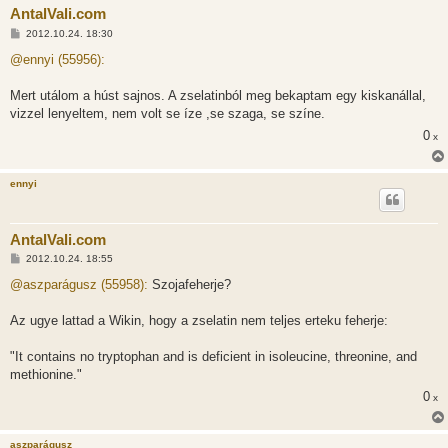
AntalVali.com
H
2012.10.24. 18:30
o
z
@ennyi (55956):
z
á
s
Mert utálom a húst sajnos. A zselatinból meg bekaptam egy kiskanállal,
z
vizzel lenyeltem, nem volt se íze ,se szaga, se színe.
ó
l
0
x
á
s
ennyi
AntalVali.com
H
2012.10.24. 18:55
o
z
@aszparágusz (55958):
Szojafeherje?
z
á
s
Az ugye lattad a Wikin, hogy a zselatin nem teljes erteku feherje:
z
ó
l
"It contains no tryptophan and is deficient in isoleucine, threonine, and
á
methionine."
s
0
x
aszparágusz