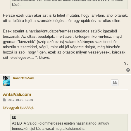
á
közé...
s
Persze ezek után akár azt is ki lehet mutatni, hogy lám-lám, ahol oltanak,
ott is felüti a fejét a szamárköhögés... és egy újabb érv az oltás ellen.
Ezek szerint a harcias/öntudatos/természettudatos szülők igazából
beszariak. Az oltást beadatják, mert azért ki-tudja-mikor-mi-lesz, majd
gyorsan "kivezetik" (szép szó ez is) valami kátrányos vazelinnel és
misztikus szerekkel, végül, mint aki jól végezte dolgát, még büszkén
hozzá is szól, hogy "igen, ezek az oltások milyen veszélyesek, károsak,
sőt feleslegesek... ". Bravó.
0
x
TranszfettiAcid
AntalVali.com
H
2012.10.02. 13:36
o
z
@vegyati (55095):
z
á
s
z
Az EDTA (valódi) ólommérgezés esetén használandó, amúgy
ó
l
bónuszként jól köti a vasat meg a kalciumot is.