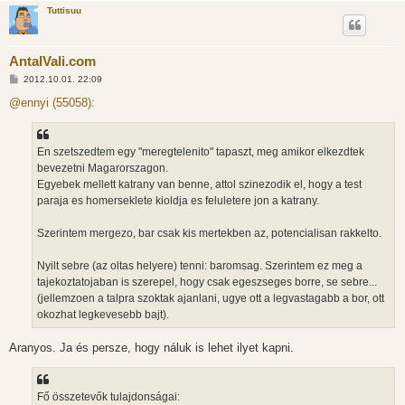
Tuttisuu
AntalVali.com
H
2012.10.01. 22:09
o
z
@ennyi (55058):
z
á
s
z
En szetszedtem egy "meregtelenito" tapaszt, meg amikor elkezdtek
ó
l
bevezetni Magarorszagon.
á
Egyebek mellett katrany van benne, attol szinezodik el, hogy a test
s
paraja es homerseklete kioldja es feluletere jon a katrany.
Szerintem mergezo, bar csak kis mertekben az, potencialisan rakkelto.
Nyilt sebre (az oltas helyere) tenni: baromsag. Szerintem ez meg a
tajekoztatojaban is szerepel, hogy csak egeszseges borre, se sebre...
(jellemzoen a talpra szoktak ajanlani, ugye ott a legvastagabb a bor, ott
okozhat legkevesebb bajt).
Aranyos. Ja és persze, hogy náluk is lehet ilyet kapni.
Fő összetevők tulajdonságai: