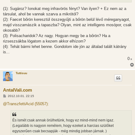
(1): Sugároz? Ionokat meg infravörös fényt? Van ilyen? + Ez nem az a
társulat, ahol be vannak szarva a mikrótól?
(2): Faecet bőrön keresztül összegyűjti a bőrön belül lévő méreganyagot,
majd visszamászik a tapaszba? Olyan, mint az intelligens mosópor, csak
okosabb?
(3): Polisacharidok? Az nagy. Hogyan megy be a bőrön? Ha a
rizseszsákba lógatom a kezem akkor elhízom?
(4): Tehát bármi lehet benne. Gondolom ide jön az általad talált kátrány
is...
0
x
Tuttisuu
AntalVali.com
H
2012.10.01. 22:15
o
z
@TranszfettiAcid (55057):
z
á
s
z
És ismét csak annak örülhetünk, hogy ez mind-mind nem igaz.
ó
l
(Legalább is nagyon remélem, hogy ezeket a harcias szülőket
á
egyszerűen csak becsapják - még mindig jobban járnak. )
s