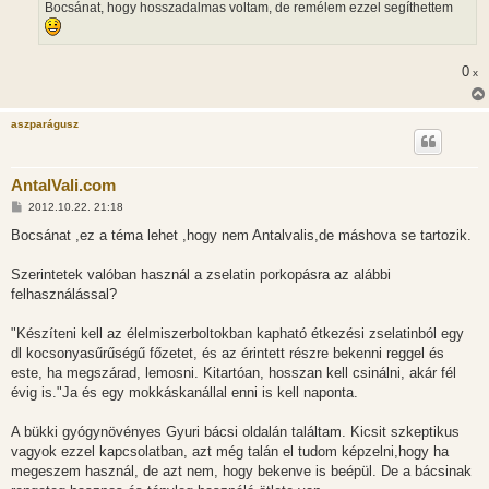
Bocsánat, hogy hosszadalmas voltam, de remélem ezzel segíthettem
0
x
aszparágusz
AntalVali.com
H
2012.10.22. 21:18
o
z
Bocsánat ,ez a téma lehet ,hogy nem Antalvalis,de máshova se tartozik.
z
á
s
Szerintetek valóban használ a zselatin porkopásra az alábbi
z
felhasználással?
ó
l
á
"Készíteni kell az élelmiszerboltokban kapható étkezési zselatinból egy
s
dl kocsonyasűrűségű főzetet, és az érintett részre bekenni reggel és
este, ha megszárad, lemosni. Kitartóan, hosszan kell csinálni, akár fél
évig is."Ja és egy mokkáskanállal enni is kell naponta.
A bükki gyógynövényes Gyuri bácsi oldalán találtam. Kicsit szkeptikus
vagyok ezzel kapcsolatban, azt még talán el tudom képzelni,hogy ha
megeszem használ, de azt nem, hogy bekenve is beépül. De a bácsinak