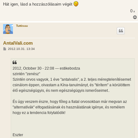
Hát igen, lásd a hozzászólásaim végét
0
x
Tuttisuu
AntalVali.com
H
2012.10.31. 13:34
o
z
z
á
s
2012, October 30 - 22:08 — estikebodza
z
szintén "zenész"
ó
l
Szintén orvos vagyok, 1 éve "antalvalis", a 2. teljes méregtelenítésemet
á
csinálom éppen, olvastam a Kína-tanulmányt, és "térítem" a körülöttem
s
élő egészségügyis, és nem egészségügyis ismerőseimet..
És úgy veszem észre, hogy főleg a fiatal orvosokban már megvan az
"alternatívák" elfogadásának és használatának igénye, és remélem
hogy ez a tendencia folytatódik!
Eszter