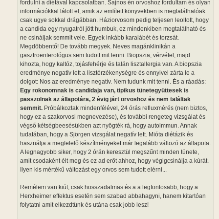
fordulni a diétával kapcsolatban. Sajnos én orvoshoz fordultam és olyan
információkkal látott el, amik az említett könyvekben is megtalálhatóak
csak ugye sokkal drágábban. Háziorvosom pedig teljesen leoltott, hogy
a candida egy nyugatról jött humbuk, ez mindenkiben megtalálható és
ne csináljak semmit vele. Egyek inkább karalábét és torzsát.
Megdöbbentő! De tovább megyek. Neves magánklinikán a
gasztroenterológus sem tudott mit tenni. Biopszia, vérvétel, majd
kihozta, hogy kaltóz, tojásfehérje és talán lisztallergia van. A biopszia
eredménye negatív lett a lisztérzékenységre és ennyivel zárta le a
dolgot: Nos az eredménye negatív. Nem tudunk mit tenni. És a ráadás:
Egy rokonomnak is candidaja van, tipikus tünetegyüttesek is
passzolnak az állapotára, 2 évig járt orvoshoz és nem találtak
semmit.
Próbálkoztak mindenfélével, 24 órás refluxmérés (nem biztos,
hogy ez a szakorvosi megnevezése), és további rengeteg vizsgálat és
végső kétségbeesésükben azt nyögték rá, hogy autoimmun. Annak
tudatában, hogy a Sjörgen vizsgálat negatív lett. Mióta diétázik és
használja a megfelelő készítményeket már legalább változó az állapota.
A legnagyobb siker, hogy 2 órán keresztül megszűnt minden tünete,
amit csodaként élt meg és ez ad erőt ahhoz, hogy végigcsinálja a kúrát.
Ilyen kis mértékű változást egy orvos sem tudott elérni...
Remélem van kiút, csak hosszadalmas és a a legfontosabb, hogy a
Herxheimer effektus esetén sem szabad abbahagyni, hanem kitartóan
folytatni amit elkezdtünk és utána csak jobb lesz!