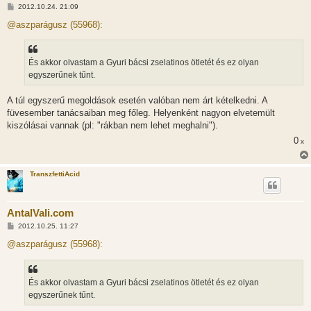
H
2012.10.24. 21:09
o
z
@aszparágusz (55968):
z
á
s
z
És akkor olvastam a Gyuri bácsi zselatinos ötletét és ez olyan
ó
l
egyszerűnek tűnt.
á
s
A túl egyszerű megoldások esetén valóban nem árt kételkedni. A
füvesember tanácsaiban meg főleg. Helyenként nagyon elvetemült
kiszólásai vannak (pl: "rákban nem lehet meghalni").
0
x
TranszfettiAcid
AntalVali.com
H
2012.10.25. 11:27
o
z
@aszparágusz (55968):
z
á
s
z
És akkor olvastam a Gyuri bácsi zselatinos ötletét és ez olyan
ó
l
egyszerűnek tűnt.
á
s