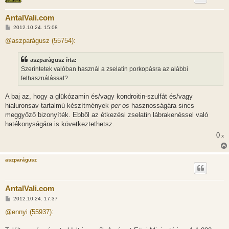
AntalVali.com
H
2012.10.24. 15:08
o
z
@aszparágusz (55754):
z
á
s
aszparágusz írta:
z
Szerintetek valóban használ a zselatin porkopásra az alábbi
ó
l
felhasználással?
á
s
A baj az, hogy a glükózamin és/vagy kondroitin-szulfát és/vagy
hialuronsav tartalmú készítmények
per os
hasznosságára sincs
meggyőző bizonyíték. Ebből az étkezési zselatin lábrakenéssel való
hatékonyságára is következtethetsz.
0
x
aszparágusz
AntalVali.com
H
2012.10.24. 17:37
o
z
@ennyi (55937):
z
á
s