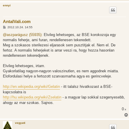
ennyi
AntalVali.com
H
2012.10.24. 14:55
o
z
@aszparágusz (55935):
Elvileg lehetseges, az BSE korokozoja egy
z
normalis feherje, ami furan, rendellenesen tekeredett.
á
s
Meg a szokasos sterilezesi eljarasok sem pusztitjak el. Nem el. De
z
fertoz. A normalis feherjeket is arrar veszi ra, hogy hozza hasonlan
ó
l
rendellenesen tekeredjenek.
á
s
Elvileg lehetseges, irtam.
Gyakorlatilag nagyon-nagyon valoszinutlen, es nem aggodnek miatta.
Elofordulasi helye a fertozott szarvasmarha agya es gerincveleje.
http://en.wikipedia.org/wiki/Gelatin
- itt talalsz hivatkozast a BSE-
kapcsolatra is
http://hu.wikipedia.org/wiki/Zselatin
- a magyar lap sokkal szegenyesebb,
ahogy az mar szokas. Sajnos.
0
x
vegyati