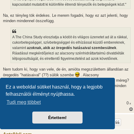
kapcsolatot mutatott ki különféle étrendi tényezők és betegségek közt."
Na, ez tényleg tök érdekes. Le merem fogadni, hogy ez azt jelenti, hogy
minden mindennel összefügg.
A The China Study eloszlatja a ködöt és világos üzenetet ad át a rákkal,
cukorbetegséggel, szívbetegséggel és elhízással küzdő embereknek,
valamint
azoknak, akik az öregedés hatásaival szembesülnek
.
Ráadásul megkérdőjelezi az alacsony szénhidráttartalmú divatdiéták
létjogosultságát, és elrettentő figyelmeztetést ad azok követőinek.
Nem tudom ki, hogy van vele, de én, amióta megszülettem állandóan az
öregedés "hatásaival" (??) sülök szembe
. Alacsony
szénhidráttartalom nem jó ezek szerint? Több cukor? Több fehér méreg?
Vagy több cellulóz/inulin/sorbitol? Olvasta valamelyikőtök ezt a minden
Ez a weboldal sütiket használ, hogy a legjobb
kérdésre választ adó könyvet? Kielégítő választ kapnak a ködös
felhasználói élményt nyújthassa.
bizonytalanságban és állandó félelemben élő rettegők?
Tudj meg többet
0
x
Értettem!
Solaris