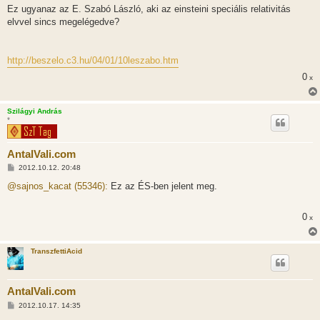
z
Ez ugyanaz az E. Szabó László, aki az einsteini speciális relativitás
ó
l
elvvel sincs megelégedve?
á
s
http://beszelo.c3.hu/04/01/10leszabo.htm
0
x
Szilágyi András
*
AntalVali.com
H
2012.10.12. 20:48
o
z
@sajnos_kacat (55346):
Ez az ÉS-ben jelent meg.
z
á
s
0
x
z
ó
l
á
TranszfettiAcid
s
AntalVali.com
H
2012.10.17. 14:35
o