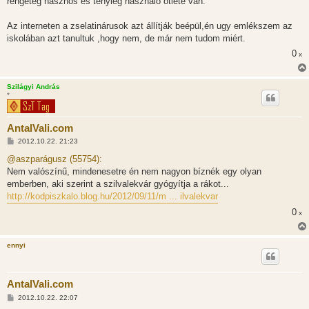
rengeteg hasznos és tényleg használó ötlete van.
Az interneten a zselatinárusok azt állítják beépül,én ugy emlékszem az
iskolában azt tanultuk ,hogy nem, de már nem tudom miért.
0
x
Szilágyi András
*
AntalVali.com
H
2012.10.22. 21:23
o
z
@aszparágusz (55754):
z
Nem valószínű, mindenesetre én nem nagyon bíznék egy olyan
á
s
emberben, aki szerint a szilvalekvár gyógyítja a rákot...
z
http://kodpiszkalo.blog.hu/2012/09/11/m ... ilvalekvar
ó
l
0
x
á
s
ennyi
AntalVali.com
H
2012.10.22. 22:07
o