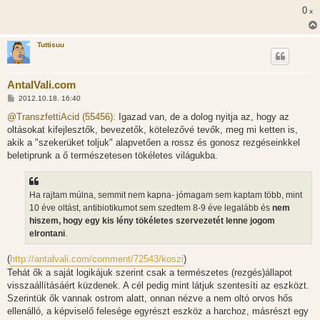
0
x
Tuttisuu
AntalVali.com
H
2012.10.18. 16:40
o
z
@TranszfettiAcid (55456):
Igazad van, de a dolog nyitja az, hogy az
z
oltásokat kifejlesztők, bevezetők, kötelezővé tevők, meg mi ketten is,
á
s
akik a "szekerüket toljuk" alapvetően a rossz és gonosz rezgéseinkkel
z
beletiprunk a ő természetesen tökéletes világukba.
ó
l
á
s
Ha rajtam múlna, semmit nem kapna- jómagam sem kaptam több, mint
10 éve oltást, antibiotikumot sem szedtem 8-9 éve legalább és
nem
hiszem, hogy egy kis lény tökéletes szervezetét lenne jogom
elrontani
.
(
http://antalvali.com/comment/72543/koszi
)
Tehát ők a saját logikájuk szerint csak a természetes (rezgés)állapot
visszaállításáért küzdenek. A cél pedig mint látjuk szentesíti az eszközt.
Szerintük ők vannak ostrom alatt, onnan nézve a nem oltó orvos hős
ellenálló, a képviselő felesége egyrészt eszköz a harchoz, másrészt egy