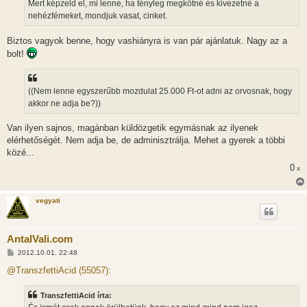
Mert képzeld el, mi lenne, ha tényleg megkötné és kivezetné a
nehézfémeket, mondjuk vasat, cinket.
Biztos vagyok benne, hogy vashiányra is van pár ajánlatuk. Nagy az a
bolt!
((Nem lenne egyszerűbb mozdulat 25.000 Ft-ot adni az orvosnak, hogy
akkor ne adja be?))
Van ilyen sajnos, magánban küldözgetik egymásnak az ilyenek
elérhetőségét. Nem adja be, de adminisztrálja. Mehet a gyerek a többi
közé...
0
x
vegyati
AntalVali.com
H
2012.10.01. 22:48
o
z
@TranszfettiAcid (55057):
z
á
s
TranszfettiAcid írta:
z