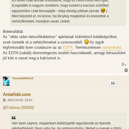
És ismét csak annak örülhetünk, hogy ez mind-mind nem igaz.
ó
l
(Legalább is nagyon remélem, hogy ezeket a harcias szülőket
á
egyszerűen csak becsapják - még mindig jobban járnak.
)
s
Mert képzeld el, mi lenne, ha tényleg megkötné és kivezetné a
nehézfémeket, mondjuk vasat, cinket.
Beletrafáltál.
Az "oltás utáni detoxifikáláshoz" ajánlanak különböző kelátképzőket,
ezek tüntetik el a nehézfémeket a szervezetből.
Az egyik
legfontosabb ilyen csodaszer az az
EDTA
. Természetesen
vásárolható
.
Az EDTA (valódi) ólommérgezés esetén használandó, amúgy bónuszként
jól köti a vasat meg a kalciumot is.
0
x
TranszfettiAcid
AntalVali.com
H
2012.10.02. 13:27
o
z
@Tuttisuu (55093):
z
á
s
z
Van ilyen sajnos, magánban küldözgetik egymásnak az ilyenek
ó
l
elérhetőségét. Nem adja be, de adminisztrálja. Mehet a gyerek a többi