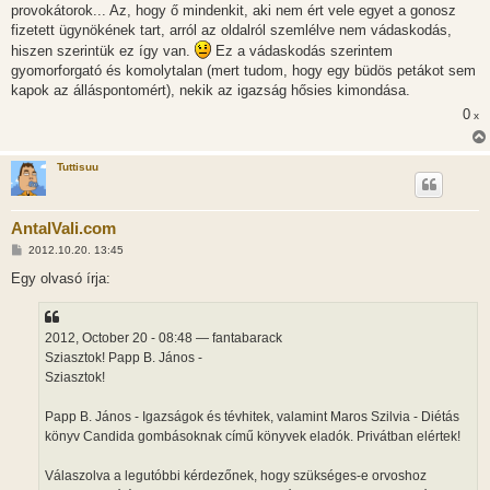
provokátorok... Az, hogy ő mindenkit, aki nem ért vele egyet a gonosz
fizetett ügynökének tart, arról az oldalról szemlélve nem vádaskodás,
hiszen szerintük ez így van.
Ez a vádaskodás szerintem
gyomorforgató és komolytalan (mert tudom, hogy egy büdös petákot sem
kapok az álláspontomért), nekik az igazság hősies kimondása.
0
x
Tuttisuu
AntalVali.com
H
2012.10.20. 13:45
o
z
Egy olvasó írja:
z
á
s
z
2012, October 20 - 08:48 — fantabarack
ó
l
Sziasztok! Papp B. János -
á
Sziasztok!
s
Papp B. János - Igazságok és tévhitek, valamint Maros Szilvia - Diétás
könyv Candida gombásoknak című könyvek eladók. Privátban elértek!
Válaszolva a legutóbbi kérdezőnek, hogy szükséges-e orvoshoz