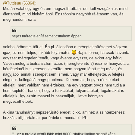
z
@Tuttisuu (56364):
z
Miután valahogy úgy érzem megszólíttattam: de, kell vizsgázniuk mind
á
s
élettanból, mind biokémiából. Ez utóbbira nagyobb rálátásom van, és
z
megmondom, ez a
ó
l
á
s
teljes méregtelenítésemet csinálom éppen
valahol örömmel tölt el. Én pl. állandóan a méregtelenítésemet végzem -
igaz, ez nem teljes, inkább folyamatos
Baj is lenne, ha csak havonta
egyszer méregtelenítenék, vagy évente egyszer, de akkor egy hétig.
Valószínűleg a biotranszformációs (méregtelenítő ?) résznél hiányzott, a
kérdéseknél is sikeresen kikerülte, nem nagyon látott még májat, és
nagyjából annak szerepét sem ismeri, vagy már elfelejtette. A felejtés
elég sok kollégánál nagy probléma. De nem az, hogy a részleteket
elfelejti, mert valóban nem érdekes, ha egy végzett orvos nem tudja a
hem képletét, hanem, hogy a funkciókat, folyamatokat, fogalmakat is
elfelejtik, így aztán rosszul is használják, illetve könnyen
megvezethetőek.
A kína tanulmányt népszerűsítő eredeti cikk, amihez a szinténzenész
hozzászólt, tartalmaz pár érdekes mondatot. Pl.:
"... ez a projekt végül több mint 8000, statisztikailag szignifikáns