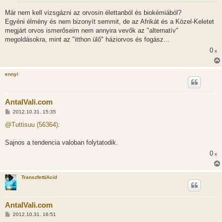
Már nem kell vizsgázni az orvosin élettanból és biokémiából?
Egyéni élmény és nem bizonyít semmit, de az Afrikát és a Közel-Keletet
megjárt orvos ismerőseim nem annyira vevők az "alternatív"
megoldásokra, mint az "itthon ülő" háziorvos és fogász...
0
x
ennyi
AntalVali.com
H
2012.10.31. 15:35
o
z
@Tuttisuu (56364):
z
á
s
Sajnos a tendencia valoban folytatodik.
z
0
ó
x
l
á
s
TranszfettiAcid
AntalVali.com
H
2012.10.31. 16:51
o