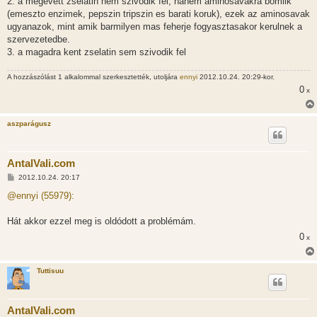
2. a megevett zselatin nem szivodik fel, hanem aminosavakra bomlik
ó
l
(emeszto enzimek, pepszin tripszin es barati koruk), ezek az aminosavak
á
ugyanazok, mint amik barmilyen mas feherje fogyasztasakor kerulnek a
s
szervezetedbe.
3. a magadra kent zselatin sem szivodik fel
A hozzászólást 1 alkalommal szerkesztették, utoljára
ennyi
2012.10.24. 20:29-kor.
0
x
aszparágusz
AntalVali.com
H
2012.10.24. 20:17
o
z
@ennyi (55979):
z
á
s
Hát akkor ezzel meg is oldódott a problémám.
z
0
ó
x
l
á
s
Tuttisuu
AntalVali.com