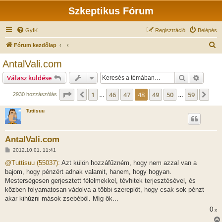
Szkeptikus Fórum
GyIK
Regisztráció
Belépés
K
Fórum kezdőlap
e
AntalVali.com
r
Keresés
Részlet
Válasz küldése
e
s
Oldal:
48
/
59
1
46
47
48
49
50
59
Előző
Köv
2930 hozzászólás
…
…
é
Tuttisuu
s
AntalVali.com
H
2012.10.01. 11:41
o
z
@Tuttisuu (55037):
Azt külön hozzáfűzném, hogy nem azzal van a
z
bajom, hogy pénzért adnak valamit, hanem, hogy hogyan.
á
s
Mesterségesen gerjesztett félelmekkel, tévhitek terjesztésével, és
z
közben folyamatosan vádolva a többi szereplőt, hogy csak sok pénzt
ó
l
akar kihúzni mások zsebéből. Míg ők...
á
0
s
x