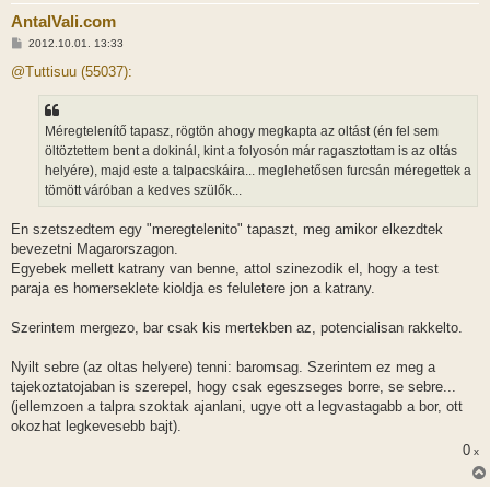
AntalVali.com
H
2012.10.01. 13:33
o
z
@Tuttisuu (55037):
z
á
s
z
Méregtelenítő tapasz, rögtön ahogy megkapta az oltást (én fel sem
ó
l
öltöztettem bent a dokinál, kint a folyosón már ragasztottam is az oltás
á
helyére), majd este a talpacskáira... meglehetősen furcsán méregettek a
s
tömött váróban a kedves szülők...
En szetszedtem egy "meregtelenito" tapaszt, meg amikor elkezdtek
bevezetni Magarorszagon.
Egyebek mellett katrany van benne, attol szinezodik el, hogy a test
paraja es homerseklete kioldja es feluletere jon a katrany.
Szerintem mergezo, bar csak kis mertekben az, potencialisan rakkelto.
Nyilt sebre (az oltas helyere) tenni: baromsag. Szerintem ez meg a
tajekoztatojaban is szerepel, hogy csak egeszseges borre, se sebre...
(jellemzoen a talpra szoktak ajanlani, ugye ott a legvastagabb a bor, ott
okozhat legkevesebb bajt).
0
x