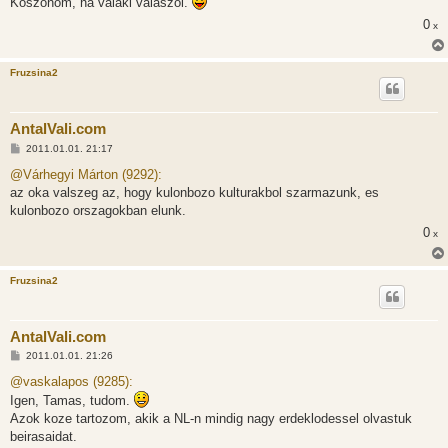
Köszönöm, ha valaki válaszol.
0
x
Fruzsina2
AntalVali.com
H
2011.01.01. 21:17
o
z
@Várhegyi Márton (9292):
z
az oka valszeg az, hogy kulonbozo kulturakbol szarmazunk, es
á
s
kulonbozo orszagokban elunk.
z
0
ó
x
l
á
s
Fruzsina2
AntalVali.com
H
2011.01.01. 21:26
o
z
@vaskalapos (9285):
z
Igen, Tamas, tudom.
á
s
Azok koze tartozom, akik a NL-n mindig nagy erdeklodessel olvastuk
z
beirasaidat.
ó