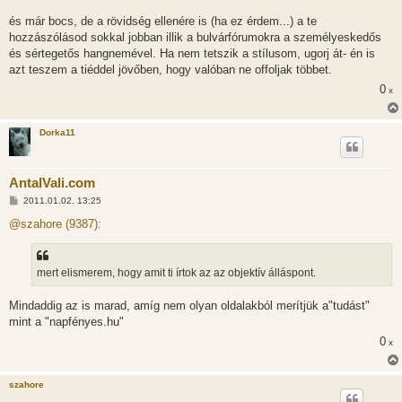
és már bocs, de a rövidség ellenére is (ha ez érdem...) a te
hozzászólásod sokkal jobban illik a bulvárfórumokra a személyeskedős
és sértegetős hangnemével. Ha nem tetszik a stílusom, ugorj át- én is
azt teszem a tiéddel jövőben, hogy valóban ne offoljak többet.
0
x
Dorka11
AntalVali.com
H
2011.01.02. 13:25
o
z
@szahore (9387):
z
á
s
z
mert elismerem, hogy amit ti írtok az az objektív álláspont.
ó
l
á
Mindaddig az is marad, amíg nem olyan oldalakból merítjük a"tudást"
s
mint a "napfényes.hu"
0
x
szahore