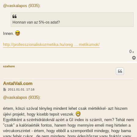
o
z
@vaskalapos (9335):
z
á
s
z
Honnan van az 5%-os adat?
ó
l
á
Innen.
s
http://professzionaliskozmetika.hu/oreg ... metikumok/
0
x
szahore
AntalVali.com
H
2011.01.01. 17:16
o
z
@vaskalapos (9335):
z
á
s
értem, köszi szóval tényleg mindent lehet csak mértékkel- azt hiszem
z
újévi projekt, hogy kisebb tepsit veszek.
ó
l
Egyébként a szénhidrátoknál azért a GI index is számít, nem? Tehát nem
á
"csak" a kalóriaérték fontos, hanem hogy mennyire emeli meg hirtelen a
s
vércukorszintet - értem, hogy ebből a szempontból mindegy, hogy barna
vagy fehér cukor.. de nem mindegy, hogy édesítőszer vagy fruktóz vagy