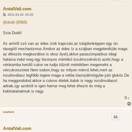
AntalVali.com
H
2011.01.02. 02:20
o
z
@dodó (9368):
z
á
s
Szia Dodó!
z
ó
l
Az amiről szó van az édes ízek kapcsán,az tulajdonképpen egy ún.
á
rásegítő mechanizmus.Amikor az édes íz a szájban megjelenik(de maga
s
az étkezés megkezdése is okoz ilyet),akkor paraszimpatikus idegi
hatásra indul meg egy bizonyos mértékű inzulinszekréció azért,hogy a
véráramba kerülő cukor ne tudja túlzott mértékben megemelni a
vércukorszintet.Nem tudom,hogy ez milyen mérvű lehet,mert az
inzulinválasz legfőbb ingere maga a vérbe,hasnyálmirigybe jutó glukóz.De
ha meggondolod,akkor a cukros ételek,italok is nagy inzulinválaszt
adnak,így azoktól is igen hamar meg lehet éhezni és még a
kalóriatartalmuk is nagy.
0
x
szahore
AntalVali.com