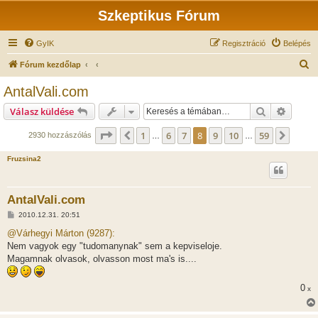
Szkeptikus Fórum
GyIK
Regisztráció
Belépés
K
Fórum kezdőlap
e
AntalVali.com
r
Keresés
Részlet
Válasz küldése
e
s
Oldal:
8
/
59
1
6
7
8
9
10
59
Előző
Követ
2930 hozzászólás
…
…
é
Fruzsina2
s
AntalVali.com
H
2010.12.31. 20:51
o
z
@Várhegyi Márton (9287):
z
Nem vagyok egy "tudomanynak" sem a kepviseloje.
á
s
Magamnak olvasok, olvasson most ma's is....
z
ó
l
0
x
á
s