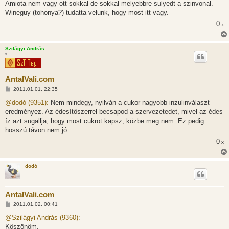
l
Amiota nem vagy ott sokkal de sokkal melyebbre sulyedt a szinvonal.
á
Wineguy (tohonya?) tudatta velunk, hogy most itt vagy.
s
0
x
Szilágyi András
*
AntalVali.com
H
2011.01.01. 22:35
o
z
@dodó (9351):
Nem mindegy, nyilván a cukor nagyobb inzulinválaszt
z
eredményez. Az édesítőszerrel becsapod a szervezetedet, mivel az édes
á
s
íz azt sugallja, hogy most cukrot kapsz, közbe meg nem. Ez pedig
z
hosszú távon nem jó.
ó
l
0
x
á
s
dodó
AntalVali.com
H
2011.01.02. 00:41
o
z
@Szilágyi András (9360):
z
Köszönöm.
á