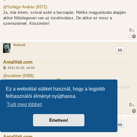
o
z
@Szilágyi András (9372):
z
Ja, már értem, szóval ezért a becsapás. Rétike magyarázata alapján:
á
s
akkor fölöslegesen van az inzulinválasz. De akkor ez rossz a
z
szervezetnek. Köszönöm!
ó
l
0
x
á
s
Dorka11
AntalVali.com
H
2011.01.02. 14:03
o
z
@szahore (9389):
z
Meg lettél erősítve.Miért baj?
OFF
á
s
Sabangela azt nehezményezi egy kicsit "karakteresen", hogy egy kicsit
Ez a weboldal sütiket használ, hogy a legjobb
z
locsi-fecsi-re vettétek a formát.
ó
felhasználói élményt nyújthassa.
l
/OFF Elnézést!
á
Tudj meg többet
s
0
x
dodó
Értettem!
AntalVali.com