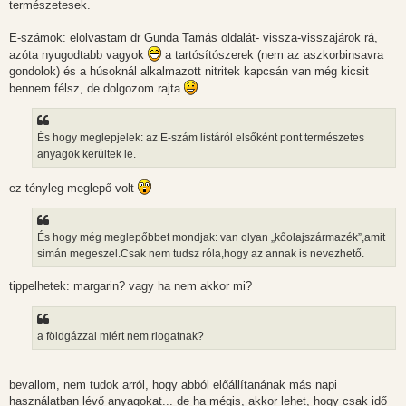
természetesek.
E-számok: elolvastam dr Gunda Tamás oldalát- vissza-visszajárok rá,
azóta nyugodtabb vagyok
a tartósítószerek (nem az aszkorbinsavra
gondolok) és a húsoknál alkalmazott nitritek kapcsán van még kicsit
bennem félsz, de dolgozom rajta
És hogy meglepjelek: az E-szám listáról elsőként pont természetes
anyagok kerültek le.
ez tényleg meglepő volt
És hogy még meglepőbbet mondjak: van olyan „kőolajszármazék”,amit
simán megeszel.Csak nem tudsz róla,hogy az annak is nevezhető.
tippelhetek: margarin? vagy ha nem akkor mi?
a földgázzal miért nem riogatnak?
bevallom, nem tudok arról, hogy abból előállítanának más napi
használatban lévő anyagokat... de ha mégis, akkor lehet, hogy csak idő