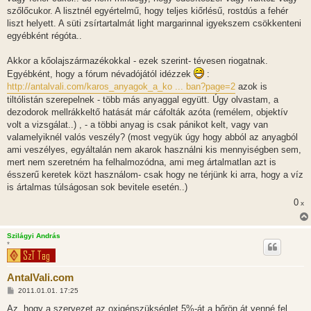
szőlőcukor. A lisztnél egyértelmű, hogy teljes kiőrlésű, rostdús a fehér
liszt helyett. A süti zsírtartalmát light margarinnal igyekszem csökkenteni
egyébként régóta..
Akkor a kőolajszármazékokkal - ezek szerint- tévesen riogatnak.
Egyébként, hogy a fórum névadójától idézzek
:
http://antalvali.com/karos_anyagok_a_ko ... ban?page=2
azok is
tiltólistán szerepelnek - több más anyaggal együtt. Úgy olvastam, a
dezodorok mellrákkeltő hatását már cáfolták azóta (remélem, objektív
volt a vizsgálat..) , - a többi anyag is csak pánikot kelt, vagy van
valamelyiknél valós veszély? (most vegyük úgy hogy abból az anyagból
ami veszélyes, egyáltalán nem akarok használni kis mennyiségben sem,
mert nem szeretném ha felhalmozódna, ami meg ártalmatlan azt is
ésszerű keretek közt használom- csak hogy ne térjünk ki arra, hogy a víz
is ártalmas túlságosan sok bevitele esetén..)
0
x
Szilágyi András
*
AntalVali.com
H
2011.01.01. 17:25
o
z
Az, hogy a szervezet az oxigénszükséglet 5%-át a bőrön át venné fel,