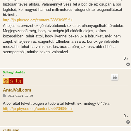
z
biztosan téves állítás. Valamennyit vesz fel a bőr, de ez csupán a bőr
á
s
legfelső, kb. negyed-harmad milliméteres rétegének az oxigénellátását
z
biztosítja.
ó
l
http://jp.physoc.org/content/538/3/985.full
á
A teljes szervezet oxigénfelvételének ez csak elhanyagolható töredéke.
s
Megjegyzendő még, hogy az oxigén jól oldódik olajos, zsíros
közegekben, tehát attól, hogy ilyennel bekenjük a bőrünket, még nem
zárjuk el teljesen az oxigéntől. Ellenben a száraz bőr oxigénfelvétele
rosszabb, tehát ha valakinek kiszárad a bőre, az rosszabb ebből a
szempontból, mintha bekeni valamivel.
0
x
Szilágyi András
*
AntalVali.com
H
2011.01.01. 17:29
o
z
A bőr által felvett oxigén a tüdő által felvettnek mintegy 0,4%-a.
z
http://jp.physoc.org/content/538/3/985.full
á
s
0
x
z
ó
l
á
vaskalapos
s