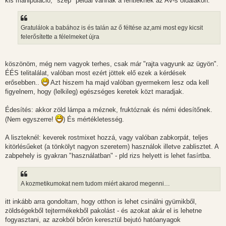
kis manipuláció, "szép" példái vannak a fentieknek az AV-s oldalakon.
Gratulálok a babához is és talán az ő féltése az,ami most egy kicsit
felerősítette a félelmeket újra
köszönöm, még nem vagyok terhes, csak már "rajta vagyunk az ügyön".
ÉÉS telitalálat, valóban most ezért jöttek elő ezek a kérdések
erősebben..
Azt hiszem ha majd valóban gyermekem lesz oda kell
figyelnem, hogy (lelkileg) egészséges keretek közt maradjak.
Édesítés: akkor zöld lámpa a méznek, fruktóznak és némi édesítőnek.
(Nem egyszerre!
) És mértékletesség.
A liszteknél: keverek rostmixet hozzá, vagy valóban zabkorpát, teljes
kitörlésűeket (a tönkölyt nagyon szeretem) használok illetve zablisztet. A
zabpehely is gyakran "használatban" - pld rizs helyett is lehet fasírtba.
A kozmetikumokat nem tudom miért akarod megenni…
itt inkább arra gondoltam, hogy otthon is lehet csinálni gyümikből,
zöldségekből tejtermékekből pakolást - és azokat akár el is lehetne
fogyasztani, az azokból bőrön keresztül bejutó hatóanyagok