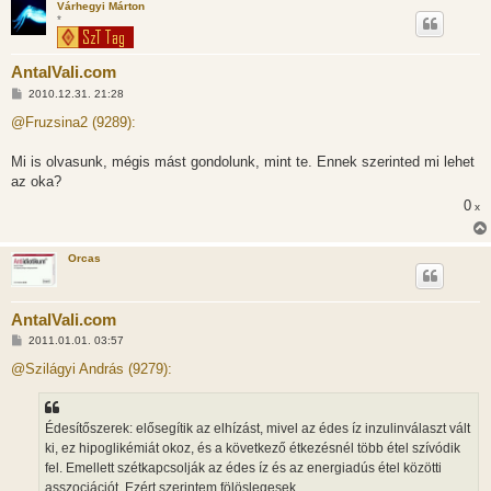
Várhegyi Márton
*
AntalVali.com
H
2010.12.31. 21:28
o
z
@Fruzsina2 (9289):
z
á
s
Mi is olvasunk, mégis mást gondolunk, mint te. Ennek szerinted mi lehet
z
az oka?
ó
l
0
x
á
s
Orcas
AntalVali.com
H
2011.01.01. 03:57
o
z
@Szilágyi András (9279):
z
á
s
z
Édesítőszerek: elősegítik az elhízást, mivel az édes íz inzulinválaszt vált
ó
l
ki, ez hipoglikémiát okoz, és a következő étkezésnél több étel szívódik
á
fel. Emellett szétkapcsolják az édes íz és az energiadús étel közötti
s
asszociációt. Ezért szerintem fölöslegesek.