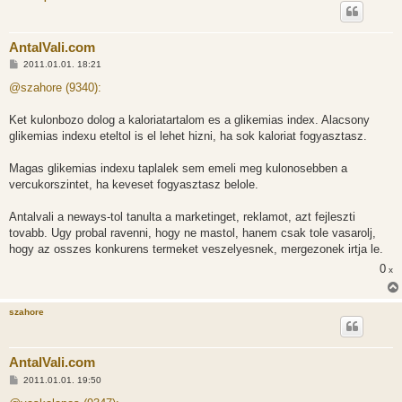
AntalVali.com
H
2011.01.01. 18:21
o
z
@szahore (9340):
z
á
s
Ket kulonbozo dolog a kaloriatartalom es a glikemias index. Alacsony
z
glikemias indexu eteltol is el lehet hizni, ha sok kaloriat fogyasztasz.
ó
l
á
Magas glikemias indexu taplalek sem emeli meg kulonosebben a
s
vercukorszintet, ha keveset fogyasztasz belole.
Antalvali a neways-tol tanulta a marketinget, reklamot, azt fejleszti
tovabb. Ugy probal ravenni, hogy ne mastol, hanem csak tole vasarolj,
hogy az osszes konkurens termeket veszelyesnek, mergezonek irtja le.
0
x
szahore
AntalVali.com
H
2011.01.01. 19:50
o
z