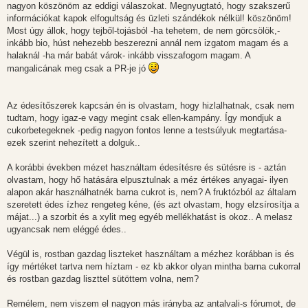
l
nagyon köszönöm az eddigi válaszokat. Megnyugtató, hogy szakszerű
á
információkat kapok elfogultság és üzleti szándékok nélkül! köszönöm!
s
Most úgy állok, hogy tejből-tojásból -ha tehetem, de nem görcsölök,-
inkább bio, húst nehezebb beszerezni annál nem izgatom magam és a
halaknál -ha már babát várok- inkább visszafogom magam. A
mangalicának meg csak a PR-je jó
Az édesítőszerek kapcsán én is olvastam, hogy hizlalhatnak, csak nem
tudtam, hogy igaz-e vagy megint csak ellen-kampány. Így mondjuk a
cukorbetegeknek -pedig nagyon fontos lenne a testsúlyuk megtartása-
ezek szerint nehezített a dolguk..
A korábbi években mézet használtam édesítésre és sütésre is - aztán
olvastam, hogy hő hatására elpusztulnak a méz értékes anyagai- ilyen
alapon akár használhatnék barna cukrot is, nem? A fruktózból az általam
szeretett édes ízhez rengeteg kéne, (és azt olvastam, hogy elzsírosítja a
májat...) a szorbit és a xylit meg egyéb mellékhatást is okoz.. A melasz
ugyancsak nem eléggé édes..
Végül is, rostban gazdag liszteket használtam a mézhez korábban is és
így mértéket tartva nem híztam - ez kb akkor olyan mintha barna cukorral
és rostban gazdag liszttel sütöttem volna, nem?
Remélem, nem viszem el nagyon más irányba az antalvali-s fórumot, de