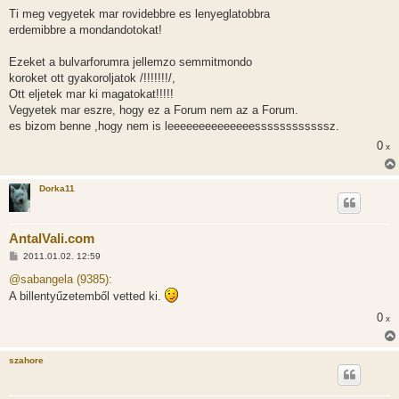
Ti meg vegyetek mar rovidebbre es lenyeglatobbra
erdemibbre a mondandotokat!
Ezeket a bulvarforumra jellemzo semmitmondo
koroket ott gyakoroljatok /!!!!!!!/,
Ott eljetek mar ki magatokat!!!!!
Vegyetek mar eszre, hogy ez a Forum nem az a Forum.
es bizom benne ,hogy nem is leeeeeeeeeeeeeessssssssssssz.
0
x
Dorka11
AntalVali.com
H
2011.01.02. 12:59
o
z
@sabangela (9385):
z
A billentyűzetemből vetted ki.
á
s
0
x
z
ó
l
á
szahore
s