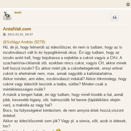
dodó
AntalVali.com
H
2011.01.01. 20:37
o
z
@Szilágyi András (9279):
z
Hű, de jó, hogy felmerült az édesítőszer, én nem is tudtam, hogy az is
á
s
inzulinválaszt vált ki és hypoglikémiát okoz. Én úgy tudtam, hogy az
z
inzulin azért kell, hogy bejuttassa a sejtekbe a cukrot vagyis a CH-t. A
ó
l
szacharin/na-ciklamát stb. ezekben nincs cukor, vagyis CH, akkor minek
á
kell hozzá inzulin? És akkor miért jók a cukorbetegeknek, ennyi erővel
s
cukrot is ehetnének nem, max. annak nagyobb a kalóriatartalma.
Akkor minden, ami édes, inzulinválaszt indukál? Akkor tökmindegy, hogy
cukrot vagy édesítőt teszünk a teába, sütibe? Minden csak a
mértékletességen múlik?
A másik a tengeri halak, én úgy tudtam, hogy minél kisebb a hal, annál
jobb, kevesebb higany, stb. halmozódik fel benne (tápláléklánc elején
van), a makréla az nagy hal?
Bocs, ha hülyeségeket kérdeztem, de nem annyira értek hozzá,viszont
érdekel.
Akkor az édesítőszerek sem jók? Vagy pl. a stevia, xilit, azok is édesek,
hm?