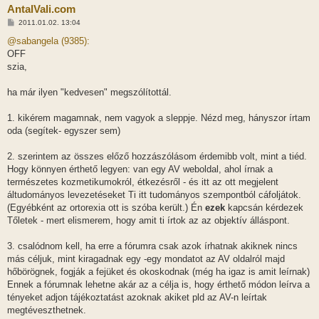
AntalVali.com
H
2011.01.02. 13:04
o
z
@sabangela (9385):
z
OFF
á
s
szia,
z
ó
l
ha már ilyen "kedvesen" megszólítottál.
á
s
1. kikérem magamnak, nem vagyok a sleppje. Nézd meg, hányszor írtam
oda (segítek- egyszer sem)
2. szerintem az összes előző hozzászólásom érdemibb volt, mint a tiéd.
Hogy könnyen érthető legyen: van egy AV weboldal, ahol írnak a
természetes kozmetikumokról, étkezésről - és itt az ott megjelent
áltudományos levezetéseket Ti itt tudományos szempontból cáfoljátok.
(Egyébként az ortorexia ott is szóba került.) Én
ezek
kapcsán kérdezek
Tőletek - mert elismerem, hogy amit ti írtok az az objektív álláspont.
3. csalódnom kell, ha erre a fórumra csak azok írhatnak akiknek nincs
más céljuk, mint kiragadnak egy -egy mondatot az AV oldalról majd
hőbörögnek, fogják a fejüket és okoskodnak (még ha igaz is amit leírnak)
Ennek a fórumnak lehetne akár az a célja is, hogy érthető módon leírva a
tényeket adjon tájékoztatást azoknak akiket pld az AV-n leírtak
megtéveszthetnek.