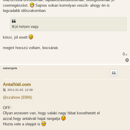
csemegészést.
Sajnos sokan komolyan veszik- ahogy én is
legvadabb időszakomban.
Itt jó helyen vagy.
köszi, jól esett
megint hosszú voltam, bocsánat.
0
x
sabangela
AntalVali.com
H
2011.01.02. 12:38
o
z
@szahore (9384):
z
á
s
OFF:
z
Olyan erzesem van, hogy valaki nagy hibat kovethetett el
ó
l
azzal,hogy antalvali hajat rangatja
á
Hozta vele a slepjet is
s