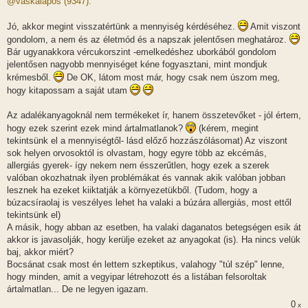
@vaskalapos (9347):
z
á
s
Jó, akkor megint visszatértünk a mennyiség kérdéséhez.
Amit viszont
z
gondolom, a nem és az életmód és a napszak jelentősen meghatároz.
ó
l
Bár ugyanakkora vércukorszint -emelkedéshez uborkából gondolom
á
jelentősen nagyobb mennyiséget kéne fogyasztani, mint mondjuk
s
krémesből.
De OK, látom most már, hogy csak nem úszom meg,
hogy kitapossam a saját utam
Az adalékanyagoknál nem termékeket ír, hanem összetevőket - jól értem,
hogy ezek szerint ezek mind ártalmatlanok?
(kérem, megint
tekintsünk el a mennyiségtől- lásd előző hozzászólásomat) Az viszont
sok helyen orvosoktól is olvastam, hogy egyre több az ekcémás,
allergiás gyerek- így nekem nem ésszerűtlen, hogy ezek a szerek
valóban okozhatnak ilyen problémákat és vannak akik valóban jobban
lesznek ha ezeket kiiktatják a környezetükből. (Tudom, hogy a
búzacsíraolaj is veszélyes lehet ha valaki a búzára allergiás, most ettől
tekintsünk el)
A másik, hogy abban az esetben, ha valaki daganatos betegségen esik át
akkor is javasolják, hogy kerülje ezeket az anyagokat (is). Ha nincs velük
baj, akkor miért?
Bocsánat csak most én lettem szkeptikus, valahogy "túl szép" lenne,
hogy minden, amit a vegyipar létrehozott és a listában felsoroltak
ártalmatlan... De ne legyen igazam.
0
x