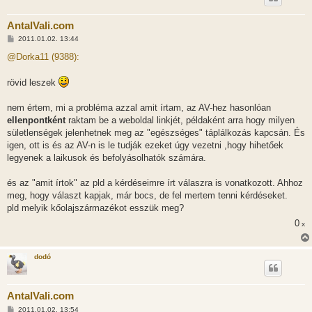
AntalVali.com
H
2011.01.02. 13:44
o
z
@Dorka11 (9388):
z
á
s
rövid leszek
z
ó
l
nem értem, mi a probléma azzal amit írtam, az AV-hez hasonlóan
á
ellenpontként
raktam be a weboldal linkjét, példaként arra hogy milyen
s
sületlenségek jelenhetnek meg az "egészséges" táplálkozás kapcsán. És
igen, ott is és az AV-n is le tudják ezeket úgy vezetni ,hogy hihetőek
legyenek a laikusok és befolyásolhatók számára.
és az "amit írtok" az pld a kérdéseimre írt válaszra is vonatkozott. Ahhoz
meg, hogy választ kapjak, már bocs, de fel mertem tenni kérdéseket.
pld melyik kőolajszármazékot esszük meg?
0
x
dodó
AntalVali.com
H
2011.01.02. 13:54