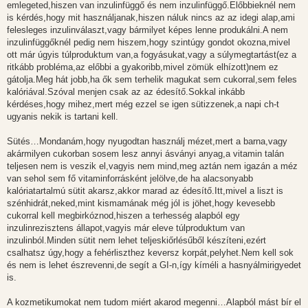
emlegeted,hiszen van inzulinfüggő és nem inzulinfüggő.Előbbieknél nem
is kérdés,hogy mit használjanak,hiszen náluk nincs az az idegi alap,ami
felesleges inzulinválaszt,vagy bármilyet képes lenne produkálni.A nem
inzulinfüggőknél pedig nem hiszem,hogy szintúgy gondot okozna,mivel
ott már úgyis túlproduktum van,a fogyásukat,vagy a súlymegtartást(ez a
ritkább probléma,az előbbi a gyakoribb,mivel zömük elhízott)nem ez
gátolja.Meg hát jobb,ha ők sem terhelik magukat sem cukorral,sem feles
kalóriával.Szóval menjen csak az az édesítő.Sokkal inkább
kérdéses,hogy mihez,mert még ezzel se igen sütizzenek,a napi ch-t
ugyanis nekik is tartani kell.
Sütés…Mondanám,hogy nyugodtan használj mézet,mert a barna,vagy
akármilyen cukorban sosem lesz annyi ásványi anyag,a vitamin talán
teljesen nem is veszik el,vagyis nem mind,meg aztán nem igazán a méz
van sehol sem fő vitaminforrásként jelölve,de ha alacsonyabb
kalóriatartalmú sütit akarsz,akkor marad az édesítő.Itt,mivel a liszt is
szénhidrát,neked,mint kismamának még jól is jöhet,hogy kevesebb
cukorral kell megbirkóznod,hiszen a terhesség alapból egy
inzulinrezisztens állapot,vagyis már eleve túlproduktum van
inzulinból.Minden sütit nem lehet teljeskiőrlésűből készíteni,ezért
csalhatsz úgy,hogy a fehérliszthez keversz korpát,pelyhet.Nem kell sok
és nem is lehet észrevenni,de segít a GI-n,így kíméli a hasnyálmirigyedet
is.
A kozmetikumokat nem tudom miért akarod megenni…Alapból mást bír el