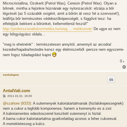
Microcristallina, Ozokerit (Petrol Wax), Ceresin (Petrol Wax). Olyan a
bőrnek, mintha a fejünkre húznának egy nylonzacskót: elzárja a bőr
légzését (az 5 százalék oxigént, amit a bőrön át vesz fel a szervezet!),
leállítja bőr természetes védekezőképességét, s függővé tesz: ha
elfelejtjük bekkeni a bőrünket, kellemetlenül feszül!"
http://professzionaliskozmetika.hu/oreg ... metikumok/
De ugye ez nem
egy bőrgyógyász oldala...
"meg is ehetnénk" : természetesen annyitól, amennyit az arcodra/
kezedre/hajadra/testedre kensz egy élelmiszerből -persze nem egyszerre-
nem fogsz túladagolást kapni
0
x
vaskalapos
AntalVali.com
H
2011.01.01. 16:00
o
z
@szahore (9333):
A sutemenyek kaloriatartalmanak (hizlalokepessegnek)
z
nem a cukor a legfobb komponense, hanem a kemenyito es a zsir.
á
s
A kaloriamentes edesitoszerrel keszitett sutemenyt is hizlal.
z
A barna cukor kaloriatartalma gyarkorlatilag azonos a feher cukoreval.
ó
l
A mertekletesseg a kulcs.
á