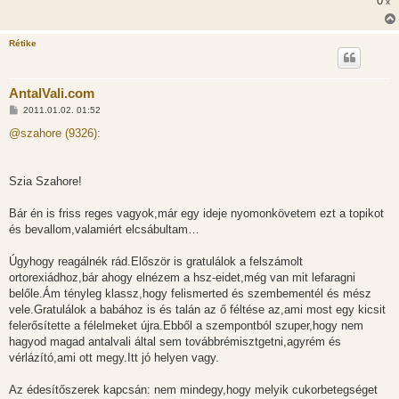
0
x
Rétike
AntalVali.com
H
2011.01.02. 01:52
o
z
@szahore (9326):
z
á
s
z
Szia Szahore!
ó
l
á
Bár én is friss reges vagyok,már egy ideje nyomonkövetem ezt a topikot
s
és bevallom,valamiért elcsábultam…
Úgyhogy reagálnék rád.Először is gratulálok a felszámolt
ortorexiádhoz,bár ahogy elnézem a hsz-eidet,még van mit lefaragni
belőle.Ám tényleg klassz,hogy felismerted és szembementél és mész
vele.Gratulálok a babához is és talán az ő féltése az,ami most egy kicsit
felerősítette a félelmeket újra.Ebből a szempontból szuper,hogy nem
hagyod magad antalvali által sem továbbrémisztgetni,agyrém és
vérlázító,ami ott megy.Itt jó helyen vagy.
Az édesítőszerek kapcsán: nem mindegy,hogy melyik cukorbetegséget