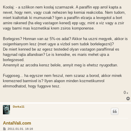
s
Koolaj: - a szilikon nem koolaj szarmazek. A paraffin epp arrol kapta a
nevet, hogy nem, vagy csak nehezen lep kemiai reakcioba. Nem tudom,
miert kialtottak ki mumusnak? Igen a paraffin elzarja a levegotol a bort
amire rakened (ha eleg vastagon kened) epp ugy, mint a viz vagy a zsir
vagy barmi mas kozmetikai krem zsiros komponense.
Borlegzes? Honnan van az 5%-os adat? Akkor ha uszni megyek, akkor is
oxigenhianyom lesz (mert ugye a vizbol sem tudok borlelegezni)?
De miert kenned be az egesz testeded olyan vastagon paraffinnal es
hagynad rajta allandoan? Le is kenodne, es maris mehet ujra a
borlegzesed.
Amennyit az arcodra kensz belole, annyit meg is ehetsz nyugodtan.
Fuggoseg... ha egyszer nem feszul, nem szaraz a borod, akkor minek
kremezned barmivel is? Ilyen alapon minden kozmetikumrol
elmmodhatod, hogy fuggove tesz.
0
x
Dorka11
AntalVali.com
H
2011.01.01. 16:16