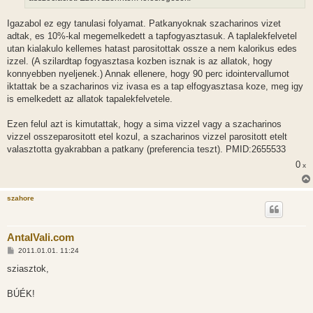
Igazabol ez egy tanulasi folyamat. Patkanyoknak szacharinos vizet
adtak, es 10%-kal megemelkedett a tapfogyasztasuk. A taplalekfelvetel
utan kialakulo kellemes hatast parositottak ossze a nem kalorikus edes
izzel. (A szilardtap fogyasztasa kozben isznak is az allatok, hogy
konnyebben nyeljenek.) Annak ellenere, hogy 90 perc idointervallumot
iktattak be a szacharinos viz ivasa es a tap elfogyasztasa koze, meg igy
is emelkedett az allatok tapalekfelvetele.
Ezen felul azt is kimutattak, hogy a sima vizzel vagy a szacharinos
vizzel osszeparositott etel kozul, a szacharinos vizzel parositott etelt
valasztotta gyakrabban a patkany (preferencia teszt). PMID:2655533
0
x
szahore
AntalVali.com
H
2011.01.01. 11:24
o
z
sziasztok,
z
á
s
BÚÉK!
z
ó