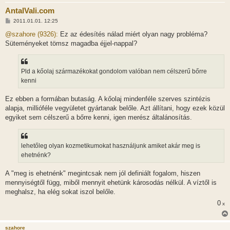
AntalVali.com
H
2011.01.01. 12:25
o
z
@szahore (9326):
Ez az édesítés nálad miért olyan nagy probléma?
z
Süteményeket tömsz magadba éjjel-nappal?
á
s
z
ó
l
Pld a kőolaj származékokat gondolom valóban nem célszerű bőrre
á
kenni
s
Ez ebben a formában butaság. A kőolaj mindenféle szerves szintézis
alapja, millióféle vegyületet gyártanak belőle. Azt állítani, hogy ezek közül
egyiket sem célszerű a bőrre kenni, igen merész általánosítás.
lehetőleg olyan kozmetikumokat használjunk amiket akár meg is
ehetnénk?
A "meg is ehetnénk" megintcsak nem jól definiált fogalom, hiszen
mennyiségtől függ, miből mennyit ehetünk károsodás nélkül. A víztől is
meghalsz, ha elég sokat iszol belőle.
0
x
szahore