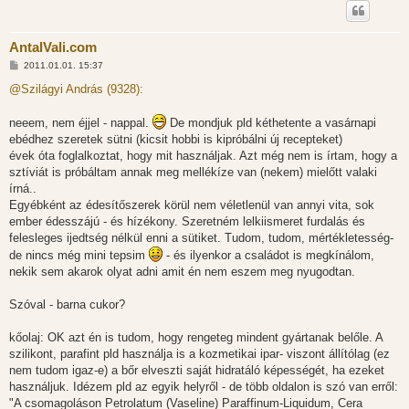
AntalVali.com
H
2011.01.01. 15:37
o
z
@Szilágyi András (9328):
z
á
s
neeem, nem éjjel - nappal.
De mondjuk pld kéthetente a vasárnapi
z
ebédhez szeretek sütni (kicsit hobbi is kipróbálni új recepteket)
ó
l
évek óta foglalkoztat, hogy mit használjak. Azt még nem is írtam, hogy a
á
sztíviát is próbáltam annak meg mellékíze van (nekem) mielőtt valaki
s
írná..
Egyébként az édesítőszerek körül nem véletlenül van annyi vita, sok
ember édesszájú - és hízékony. Szeretném lelkiismeret furdalás és
felesleges ijedtség nélkül enni a sütiket. Tudom, tudom, mértékletesség-
de nincs még mini tepsim
- és ilyenkor a családot is megkínálom,
nekik sem akarok olyat adni amit én nem eszem meg nyugodtan.
Szóval - barna cukor?
kőolaj: OK azt én is tudom, hogy rengeteg mindent gyártanak belőle. A
szilikont, parafint pld használja is a kozmetikai ipar- viszont állítólag (ez
nem tudom igaz-e) a bőr elveszti saját hidratáló képességét, ha ezeket
használjuk. Idézem pld az egyik helyről - de több oldalon is szó van erről:
"A csomagoláson Petrolatum (Vaseline) Paraffinum-Liquidum, Cera