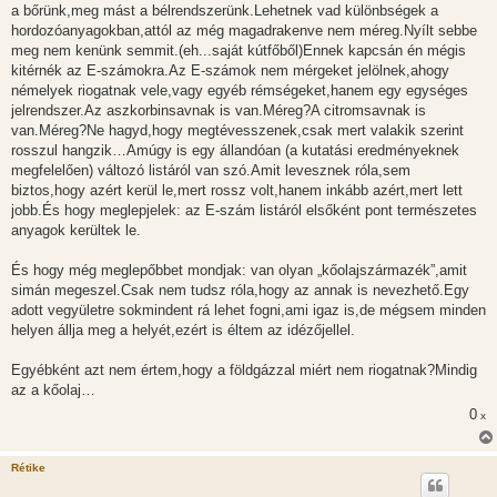
a bőrünk,meg mást a bélrendszerünk.Lehetnek vad különbségek a
hordozóanyagokban,attól az még magadrakenve nem méreg.Nyílt sebbe
meg nem kenünk semmit.(eh...saját kútfőből)Ennek kapcsán én mégis
kitérnék az E-számokra.Az E-számok nem mérgeket jelölnek,ahogy
némelyek riogatnak vele,vagy egyéb rémségeket,hanem egy egységes
jelrendszer.Az aszkorbinsavnak is van.Méreg?A citromsavnak is
van.Méreg?Ne hagyd,hogy megtévesszenek,csak mert valakik szerint
rosszul hangzik…Amúgy is egy állandóan (a kutatási eredményeknek
megfelelően) változó listáról van szó.Amit levesznek róla,sem
biztos,hogy azért kerül le,mert rossz volt,hanem inkább azért,mert lett
jobb.És hogy meglepjelek: az E-szám listáról elsőként pont természetes
anyagok kerültek le.
És hogy még meglepőbbet mondjak: van olyan „kőolajszármazék”,amit
simán megeszel.Csak nem tudsz róla,hogy az annak is nevezhető.Egy
adott vegyületre sokmindent rá lehet fogni,ami igaz is,de mégsem minden
helyen állja meg a helyét,ezért is éltem az idézőjellel.
Egyébként azt nem értem,hogy a földgázzal miért nem riogatnak?Mindig
az a kőolaj…
0
x
Rétike