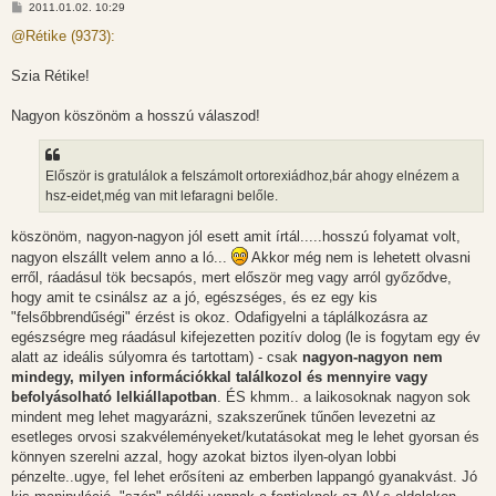
H
2011.01.02. 10:29
o
z
@Rétike (9373):
z
á
s
Szia Rétike!
z
ó
l
Nagyon köszönöm a hosszú válaszod!
á
s
Először is gratulálok a felszámolt ortorexiádhoz,bár ahogy elnézem a
hsz-eidet,még van mit lefaragni belőle.
köszönöm, nagyon-nagyon jól esett amit írtál.....hosszú folyamat volt,
nagyon elszállt velem anno a ló...
Akkor még nem is lehetett olvasni
erről, ráadásul tök becsapós, mert először meg vagy arról győződve,
hogy amit te csinálsz az a jó, egészséges, és ez egy kis
"felsőbbrendűségi" érzést is okoz. Odafigyelni a táplálkozásra az
egészségre meg ráadásul kifejezetten pozitív dolog (le is fogytam egy év
alatt az ideális súlyomra és tartottam) - csak
nagyon-nagyon nem
mindegy, milyen információkkal találkozol és mennyire vagy
befolyásolható lelkiállapotban
. ÉS khmm.. a laikosoknak nagyon sok
mindent meg lehet magyarázni, szakszerűnek tűnően levezetni az
esetleges orvosi szakvéleményeket/kutatásokat meg le lehet gyorsan és
könnyen szerelni azzal, hogy azokat biztos ilyen-olyan lobbi
pénzelte..ugye, fel lehet erősíteni az emberben lappangó gyanakvást. Jó