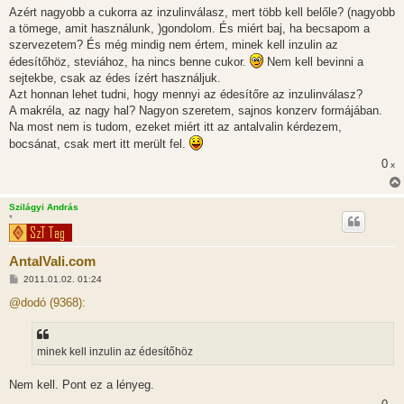
s
Azért nagyobb a cukorra az inzulinválasz, mert több kell belőle? (nagyobb
z
a tömege, amit használunk, )gondolom. És miért baj, ha becsapom a
ó
l
szervezetem? És még mindig nem értem, minek kell inzulin az
á
édesítőhöz, steviához, ha nincs benne cukor.
Nem kell bevinni a
s
sejtekbe, csak az édes ízért használjuk.
Azt honnan lehet tudni, hogy mennyi az édesítőre az inzulinválasz?
A makréla, az nagy hal? Nagyon szeretem, sajnos konzerv formájában.
Na most nem is tudom, ezeket miért itt az antalvalin kérdezem,
bocsánat, csak mert itt merült fel.
0
x
Szilágyi András
*
AntalVali.com
H
2011.01.02. 01:24
o
z
@dodó (9368):
z
á
s
z
minek kell inzulin az édesítőhöz
ó
l
á
Nem kell. Pont ez a lényeg.
s