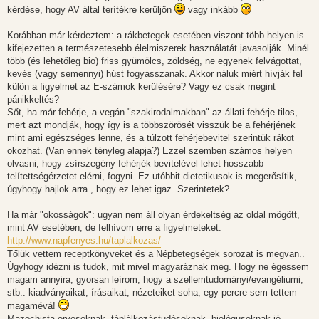
kérdése, hogy AV által terítékre kerüljön
vagy inkább
Korábban már kérdeztem: a rákbetegek esetében viszont több helyen is
kifejezetten a természetesebb élelmiszerek használatát javasolják. Minél
több (és lehetőleg bio) friss gyümölcs, zöldség, ne egyenek felvágottat,
kevés (vagy semennyi) húst fogyasszanak. Akkor náluk miért hívják fel
külön a figyelmet az E-számok kerülésére? Vagy ez csak megint
pánikkeltés?
Sőt, ha már fehérje, a vegán "szakirodalmakban" az állati fehérje tilos,
mert azt mondják, hogy így is a többszörösét visszük be a fehérjének
mint ami egészséges lenne, és a túlzott fehérjebevitel szerintük rákot
okozhat. (Van ennek tényleg alapja?) Ezzel szemben számos helyen
olvasni, hogy zsírszegény fehérjék bevitelével lehet hosszabb
telítettségérzetet elérni, fogyni. Ez utóbbit dietetikusok is megerősítik,
úgyhogy hajlok arra , hogy ez lehet igaz. Szerintetek?
Ha már "okosságok": ugyan nem áll olyan érdekeltség az oldal mögött,
mint AV esetében, de felhívom erre a figyelmeteket:
http://www.napfenyes.hu/taplalkozas/
Tőlük vettem receptkönyveket és a Népbetegségek sorozat is megvan..
Úgyhogy idézni is tudok, mit mivel magyaráznak meg. Hogy ne égessem
magam annyira, gyorsan leírom, hogy a szellemtudományi/evangéliumi,
stb.. kiadványaikat, írásaikat, nézeteiket soha, egy percre sem tettem
magamévá!
Mazochista orvosoknak, táplálkozástudósoknak, biológusoknak jó