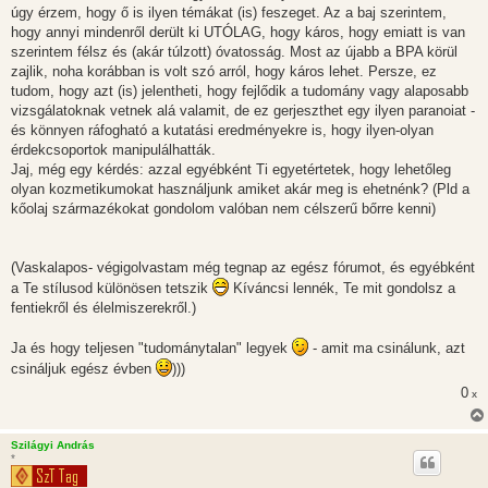
úgy érzem, hogy ő is ilyen témákat (is) feszeget. Az a baj szerintem,
hogy annyi mindenről derült ki UTÓLAG, hogy káros, hogy emiatt is van
szerintem félsz és (akár túlzott) óvatosság. Most az újabb a BPA körül
zajlik, noha korábban is volt szó arról, hogy káros lehet. Persze, ez
tudom, hogy azt (is) jelentheti, hogy fejlődik a tudomány vagy alaposabb
vizsgálatoknak vetnek alá valamit, de ez gerjeszthet egy ilyen paranoiat -
és könnyen ráfogható a kutatási eredményekre is, hogy ilyen-olyan
érdekcsoportok manipulálhatták.
Jaj, még egy kérdés: azzal egyébként Ti egyetértetek, hogy lehetőleg
olyan kozmetikumokat használjunk amiket akár meg is ehetnénk? (Pld a
kőolaj származékokat gondolom valóban nem célszerű bőrre kenni)
(Vaskalapos- végigolvastam még tegnap az egész fórumot, és egyébként
a Te stílusod különösen tetszik
Kíváncsi lennék, Te mit gondolsz a
fentiekről és élelmiszerekről.)
Ja és hogy teljesen "tudománytalan" legyek
- amit ma csinálunk, azt
csináljuk egész évben
)))
0
x
Szilágyi András
*