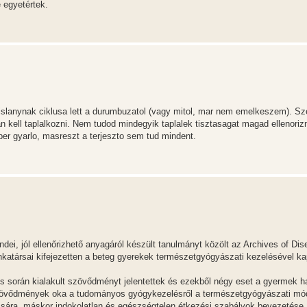
 egyetértek.
kislanynak ciklusa lett a durumbuzatol (vagy mitol, mar nem emelkeszem). Sz
an kell taplalkozni. Nem tudod mindegyik taplalek tisztasagat magad ellenorizn
ber gyarlo, masreszt a terjeszto sem tud mindent.
dei, jól ellenőrizhető anyagáról készült tanulmányt közölt az Archives of Dis
nkatársai kifejezetten a beteg gyerekek természetgyógyászati kezelésével k
s során kialakult szövődményt jelentettek és ezekből négy eset a gyermek ha
 szövődmények oka a tudományos gyógykezelésről a természetgyógyászati mó
ácsára, máskor indokolatlan és egészségtelen étkezési szabályok bevezetése.