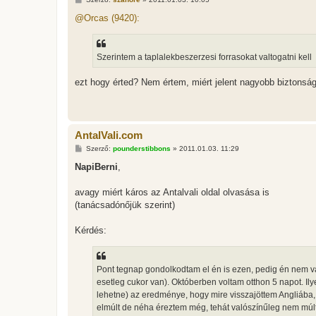
o
z
@Orcas (9420):
z
á
s
z
Szerintem a taplalekbeszerzesi forrasokat valtogatni kell
ó
l
á
ezt hogy érted? Nem értem, miért jelent nagyobb biztonsá
s
AntalVali.com
H
Szerző:
pounderstibbons
»
2011.01.03. 11:29
o
z
NapiBerni
,
z
á
s
avagy miért káros az Antalvali oldal olvasása is
z
(tanácsadónőjük szerint)
ó
l
á
Kérdés:
s
Pont tegnap gondolkodtam el én is ezen, pedig én nem va
esetleg cukor van). Októberben voltam otthon 5 napot. Il
lehetne) az eredménye, hogy mire visszajöttem Angliába
elmúlt de néha éreztem még, tehát valószínűleg nem múlt 