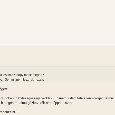
o), es mi az, hogy mesterseges?
izbol. Semmit nem tesznek hozza.
égett.
ogént (főként gazdaságossági okokból) , hanem valamiféle szénhidrogén termik
gy hidrogén-tartalmú gázkeverék nem éppen tiszta.
gorizalni."