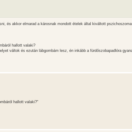
sni, és akkor elmarad a károsnak mondott ételek által kiváltott pszichoszoma
báról hallott valaki?
i helyet váltok és ezután lábgombám lesz, én inkább a fürdőszobapadlóra gya
mbáról hallott valaki?"