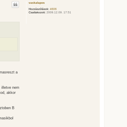
s
vaskalapos
s
z
Hozzászólások:
4606
Csatlakozott:
2009.12.09. 17:51
a
a
t
e
t
e
j
é
r
e
 masreszt a
 illetve nem
tod, akkor
sztoben B
masikbol