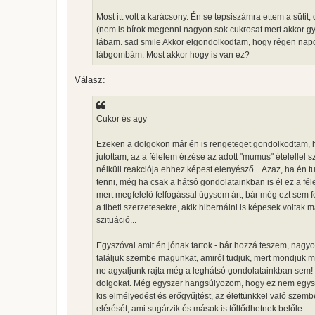
Most itt volt a karácsony. Én se tepsiszámra ettem a süt
(nem is bírok megenni nagyon sok cukrosat mert akkor gy
lábam. sad smile Akkor elgondolkodtam, hogy régen napo
lábgombám. Most akkor hogy is van ez?
Válasz:
Cukor és agy
Ezeken a dolgokon már én is rengeteget gondolkodtam, h
jutottam, az a félelem érzése az adott "mumus" ételellel
nélküli reakciója ehhez képest elenyésző... Azaz, ha én tu
tenni, még ha csak a hátsó gondolatainkban is él ez a fél
mert megfelelő felfogással úgysem árt, bár még ezt sem 
a tibeti szerzetesekre, akik hibernálni is képesek voltak
szituáció...
Egyszóval amit én jónak tartok - bár hozzá teszem, nagyo
találjuk szembe magunkat, amiről tudjuk, mert mondjuk me
ne agyaljunk rajta még a leghátsó gondolatainkban sem!
dolgokat. Még egyszer hangsúlyozom, hogy ez nem egysze
kis elmélyedést és erőgyűjtést, az élettünkkel való szem
elérését, ami sugárzik és mások is tőltődhetnek belőle.