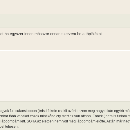
got ha egyszer innen másszor onnan szerzem be a táplálékot.
gyok full cukorstoppon (értsd fekete csokit azért eszem meg nagy ritkán egyéb m
yenkor több vacakot eszek mint kéne cry mert ez van otthon. Ennek ( nem is tudom
, lábgombám lett. SOHA az életben nem volt még lábgombám előtte. Aztán már nag
el teljesen.