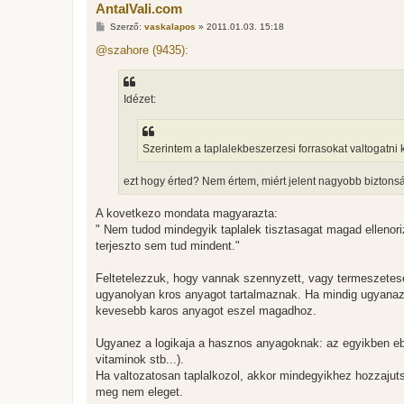
AntalVali.com
H
Szerző:
vaskalapos
»
2011.01.03. 15:18
o
z
@szahore (9435):
z
á
s
z
Idézet:
ó
l
á
s
Szerintem a taplalekbeszerzesi forrasokat valtogatni k
ezt hogy érted? Nem értem, miért jelent nagyobb biztons
A kovetkezo mondata magyarazta:
" Nem tudod mindegyik taplalek tisztasagat magad ellenori
terjeszto sem tud mindent."
Feltetelezzuk, hogy vannak szennyzett, vagy termeszetesen
ugyanolyan kros anyagot tartalmaznak. Ha mindig ugyanazt
kevesebb karos anyagot eszel magadhoz.
Ugyanez a logikaja a hasznos anyagoknak: az egyikben ebb
vitaminok stb...).
Ha valtozatosan taplalkozol, akkor mindegyikhez hozzajut
meg nem eleget.