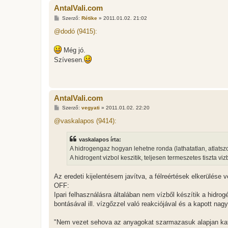
AntalVali.com
H
Szerző:
Rétike
»
2011.01.02. 21:02
o
z
@dodó (9415):
z
á
s
Még jó.
z
Szívesen.
ó
l
á
s
AntalVali.com
H
Szerző:
vegyati
»
2011.01.02. 22:20
o
z
@vaskalapos (9414):
z
á
s
vaskalapos írta:
z
A hidrogengaz hogyan lehetne ronda (lathatatlan, atlatsz
ó
l
A hidrogent vizbol keszitik, teljesen termeszetes tiszta v
á
s
Az eredeti kijelentésem javítva, a félreértések elkerülése v
OFF:
Ipari felhasználásra általában nem vízből készítik a hidr
bontásával ill. vízgőzzel való reakciójával és a kapott na
"Nem vezet sehova az anyagokat szarmazasuk alapjan kate