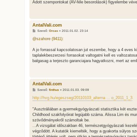
Adott szempontokat (AV-féle besorolások) figyelembe véve
AntalVali.com
H
Szerző:
Orcas
»
2011.01.02. 23:14
o
z
@szahore (9411):
z
á
s
A jo forrassal kapcsolatosan jut eszembe, hogy a 4 eves 
z
taplalekbeszerzesi forrasokat valtogatni kell es valtozatos
ó
l
balgasag a terjeszto garanciajara hagyatkozni, mert az em
á
s
AntalVali.com
H
Szerző:
finthus
»
2011.01.03. 09:09
o
z
http://hvg.hu/egeszseg/20110103_alterna ... o_2011_1_3
z
á
s
"Ausztráliában a gyermekgyógyászati statisztika két eszten
z
Childhood szakfolyóirat legújabb száma. Alissa Lim és mu
ó
l
szövődményekről számoltak be.
á
...A vizsgálat időszakban 46, természetgyógyászati kezelé
s
végződött. A kutatók kiemelték, hogy a gyakorta súlyos
történő áttérés volt, nem ritkán a természetgyógyász tan