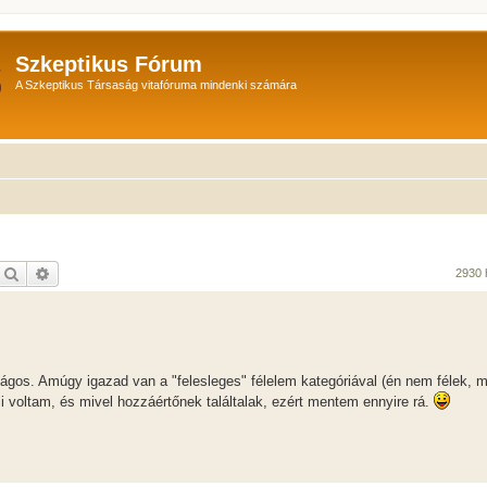
Szkeptikus Fórum
A Szkeptikus Társaság vitafóruma mindenki számára
Keresés
Részletes keresés
2930 
ágos. Amúgy igazad van a "felesleges" félelem kategóriával (én nem félek, 
voltam, és mivel hozzáértőnek találtalak, ezért mentem ennyire rá.