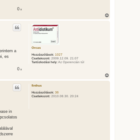
0
x
V
i
s
s
z
a
a
t
Orcas
e
erintem a
t
Hozzászólások:
1027
i, es
Csatlakozott:
2009.12.09. 21:07
e
Tartózkodási hely:
Az Operencián túl
j
é
0
x
r
V
e
i
s
finthus
s
z
Hozzászólások:
36
Csatlakozott:
2010.08.30. 20:24
a
a
t
e
ease in
t
apcsolatos
e
j
é
lálával
r
dszerre
e