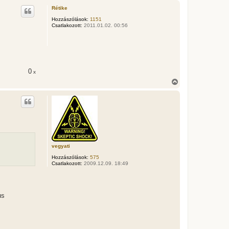
s
Rétike
s
z
Hozzászólások:
1151
Csatlakozott:
2011.01.02. 00:56
a
a
t
e
t
e
j
0
x
é
V
r
i
e
s
s
z
a
a
t
e
t
vegyati
e
Hozzászólások:
575
j
Csatlakozott:
2009.12.09. 18:49
é
r
e
us