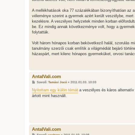
A mellékhatások oka 77 százalékában bizonyíthatóan az a
véleménye szerint a gyermek azért került veszélybe, mert 
kezelésre. A veszélyes helyzetek minden korban előfordul
be. Ez mindig annak következménye volt, hogy a gyermekgy
folytatták.
Volt három hónapos korban bekövetkező halál, szorulás mia
tanulmány szerzői csak említik a világmédiát bejáró történ
házaspárt, mert kilenc hónapos gyermeküket, orvosi tanác
AntalVali.com
H
Szerző:
Tamási Jocó
»
2011.01.03. 10:03
o
z
Nyitottam egy külön témát
a veszélyes és káros alternatív
z
ártott mint használt.
á
s
z
ó
l
á
s
AntalVali.com
H
Szerző:
szahore
»
2011.01.03. 10:05