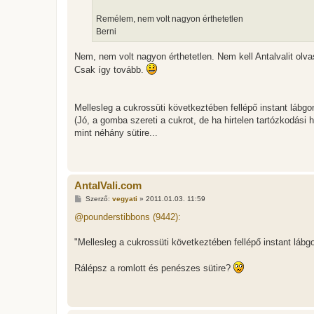
Remélem, nem volt nagyon érthetetlen
Berni
Nem, nem volt nagyon érthetetlen. Nem kell Antalvalit olva
Csak így tovább.
Mellesleg a cukrossüti következtében fellépő instant lábgom
(Jó, a gomba szereti a cukrot, de ha hirtelen tartózkodás
mint néhány sütire...
AntalVali.com
H
Szerző:
vegyati
»
2011.01.03. 11:59
o
z
@pounderstibbons (9442):
z
á
s
"Mellesleg a cukrossüti következtében fellépő instant lábgo
z
ó
l
Rálépsz a romlott és penészes sütire?
á
s