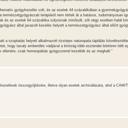
lternatív gyógykezelés volt, és az esetek 44 százalékában a gyermekgyógy
a természetgyógyászati terápiáról nem tértek át a hatásos, tudományosan ig
tak és az esetek 64 százaléka súlyosnak minősült, sőt négy esetben halál kö
ógyász által javasolt kezelés helyett a természetgyógyász által előírt gyó
tt a szoptatás helyett alkalmazott rizstejes naturopata táplálás következtéb
etet, hogy tavaly emberölés vádjával a bíróság több esztendei börtönre ítélt e
s ellenére, csak homeopátiás gyógyszerrel kezelték és az meghalt."
 kezelések összegyűjtésére, illetve olyan esetek archiválására, ahol a CAM/