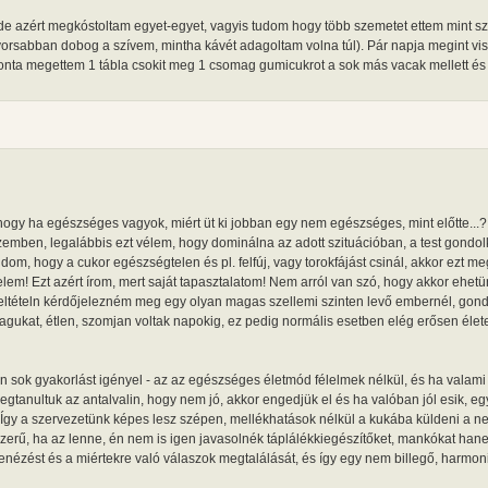
it, de azért megkóstoltam egyet-egyet, vagyis tudom hogy több szemetet ettem mint 
orsabban dobog a szívem, mintha kávét adagoltam volna túl). Pár napja megint vis
nta megettem 1 tábla csokit meg 1 csomag gumicukrot a sok más vacak mellett és 
ogy ha egészséges vagyok, miért üt ki jobban egy nem egészséges, mint előtte...?
 szemben, legalábbis ezt vélem, hogy dominálna az adott szituációban, a test gondo
dom, hogy a cukor egészségtelen és pl. felfúj, vagy torokfájást csinál, akkor ezt meg
elem! Ezt azért írom, mert saját tapasztalatom! Nem arról van szó, hogy akkor ehet
feltételn kérdőjelezném meg egy olyan magas szellemi szinten levő embernél, gon
 magukat, étlen, szomjan voltak napokig, ez pedig normális esetben elég erősen éle
n sok gyakorlást igényel - az az egészséges életmód félelmek nélkül, és ha valami
gtanultuk az antalvalin, hogy nem jó, akkor engedjük el és ha valóban jól esik, e
 Így a szervezetünk képes lesz szépen, mellékhatások nélkül a kukába küldeni a 
rű, ha az lenne, én nem is igen javasolnék táplálékkiegészítőket, mankókat han
benézést és a miértekre való válaszok megtalálását, és így egy nem billegő, harmon