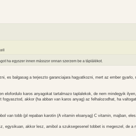
ell
ágot ha egyszer innen másszor onnan szerzem be a táplálékot.
zni, es balgasag a terjeszto garanciajara hagyatkozni, mert az ember gyarlo,
 elofordulo karos anyagokat tartalmazo taplalekok, de nem mindegyik ilyen,
 fogyasztod, akkor (ha abban van karos anyag) az felhalozodhat, ha valtoga
ol van tobb (pl repaban karotin (A vitamin eloanyag) C vitamin, majban, ele
sz, egysikuan, akkor lesz, amibol a szuksegesenel tobbet is megeszel, de a 