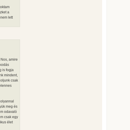
szoktam
zket a
nem lett
 Nos, amire
lkodás
 is fogja
ünk mindent,
doljunk csak
telennes
 olyannal
gyük meg és
nem odavaló
em csak egy
ikus élet