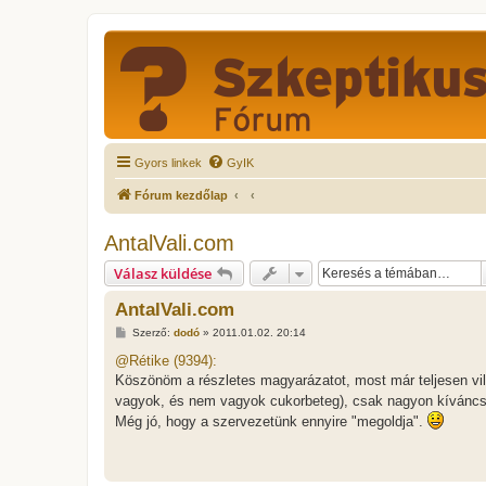
Gyors linkek
GyIK
Fórum kezdőlap
AntalVali.com
Válasz küldése
AntalVali.com
H
Szerző:
dodó
»
2011.01.02. 20:14
o
z
@Rétike (9394):
z
Köszönöm a részletes magyarázatot, most már teljesen vil
á
s
vagyok, és nem vagyok cukorbeteg), csak nagyon kíváncsi 
z
Még jó, hogy a szervezetünk ennyire "megoldja".
ó
l
á
s