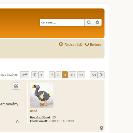
Keresés
Részletes keresés
Regisztráció
Belépés
Oldal:
9
/
59
1
7
8
9
10
11
59
Előző
Következő
hozzászólás
…
…
mert sovány
dodó
Hozzászólások:
25
Csatlakozott:
2009.12.16. 09:01
0
x
V
i