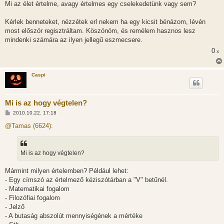
Mi az élet értelme, avagy értelmes egy cselekedetünk vagy sem?
Kérlek benneteket, nézzétek erl nekem ha egy kicsit bénázom, lévén
most először regisztráltam. Köszönöm, és remélem hasznos lesz
mindenki számára az ilyen jellegű eszmecsere.
0
x
Caspi
Mi is az hogy végtelen?
H
2010.10.22. 17:18
o
z
@Tamas (6624):
z
á
s
z
Mi is az hogy végtelen?
ó
l
á
Mármint milyen értelemben? Például lehet:
s
- Egy címszó az értelmező kéziszótárban a "V" betűnél.
- Matematikai fogalom
- Filozófiai fogalom
- Jelző
- A butaság abszolút mennyiségének a mértéke