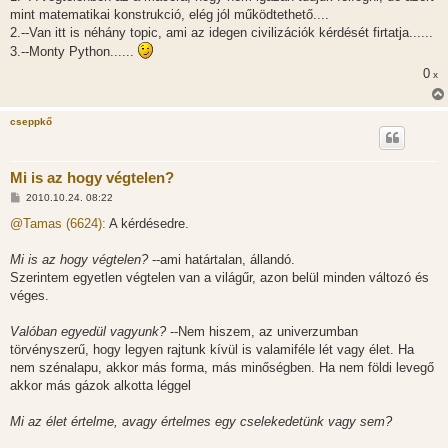
z
mint matematikai konstrukció, elég jól működtethető....
ó
l
2.--Van itt is néhány topic, ami az idegen civilizációk kérdését firtatja......
á
3.--Monty Python......
s
0
x
cseppkő
Mi is az hogy végtelen?
H
2010.10.24. 08:22
o
z
@Tamas (6624):
A kérdésedre.
z
á
s
Mi is az hogy végtelen?
--ami határtalan, állandó.
z
Szerintem egyetlen végtelen van a világűr, azon belül minden változó és
ó
l
véges.
á
s
Valóban egyedül vagyunk?
--Nem hiszem, az univerzumban
törvényszerű, hogy legyen rajtunk kívül is valamiféle lét vagy élet. Ha
nem szénalapu, akkor más forma, más minőségben. Ha nem földi levegő
akkor más gázok alkotta léggel
Mi az élet értelme, avagy értelmes egy cselekedetünk vagy sem?