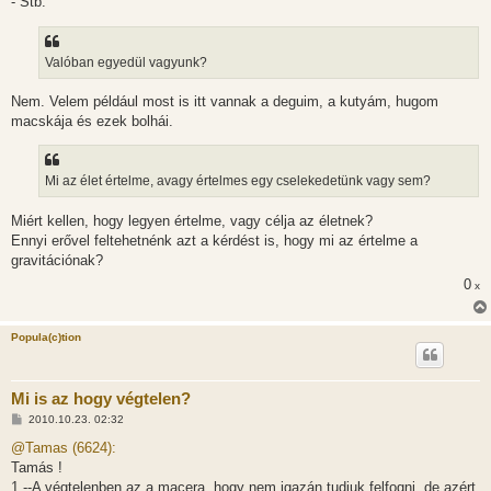
- Stb.
Valóban egyedül vagyunk?
Nem. Velem például most is itt vannak a deguim, a kutyám, hugom
macskája és ezek bolhái.
Mi az élet értelme, avagy értelmes egy cselekedetünk vagy sem?
Miért kellen, hogy legyen értelme, vagy célja az életnek?
Ennyi erővel feltehetnénk azt a kérdést is, hogy mi az értelme a
gravitációnak?
0
x
Popula(c)tion
Mi is az hogy végtelen?
H
2010.10.23. 02:32
o
z
@Tamas (6624):
z
Tamás !
á
s
1.--A végtelenben az a macera, hogy nem igazán tudjuk felfogni, de azért