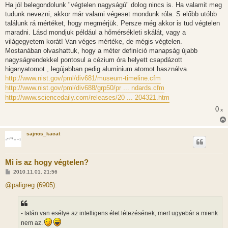
Ha jól belegondolunk "végtelen nagyságú" dolog nincs is. Ha valamit meg
tudunk nevezni, akkor már valami végeset mondunk róla. S előbb utóbb
találunk rá mértéket, hogy megmérjük. Persze még akkor is tud végtelen
maradni. Lásd mondjuk például a hőmérsékleti skálát, vagy a
világegyetem korát! Van véges mértéke, de mégis végtelen.
Mostanában olvashattuk, hogy a méter definíció manapság újabb
nagyságrendekkel pontosul a cézium óra helyett csapdázott
higanyatomot , legújabban pedig aluminium atomot használva.
http://www.nist.gov/pml/div681/museum-timeline.cfm
http://www.nist.gov/pml/div688/grp50/pr ... ndards.cfm
http://www.sciencedaily.com/releases/20 ... 204321.htm
0
x
sajnos_kacat
Mi is az hogy végtelen?
H
2010.11.01. 21:56
o
z
@paligreg (6905):
z
á
s
z
- talán van esélye az intelligens élet létezésének, mert ugyebár a mienk
ó
l
nem az.
á