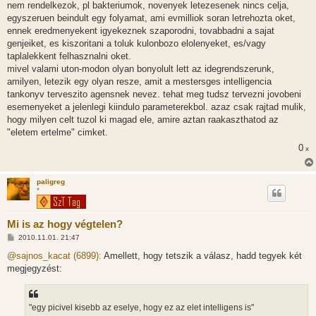
nem rendelkezok, pl bakteriumok, novenyek letezesenek nincs celja,
egyszeruen beindult egy folyamat, ami evmilliok soran letrehozta oket,
ennek eredmenyekent igyekeznek szaporodni, tovabbadni a sajat
genjeiket, es kiszoritani a toluk kulonbozo elolenyeket, es/vagy
taplalekkent felhasznalni oket.
mivel valami uton-modon olyan bonyolult lett az idegrendszerunk,
amilyen, letezik egy olyan resze, amit a mestersges intelligencia
tankonyv terveszito agensnek nevez. tehat meg tudsz tervezni jovobeni
esemenyeket a jelenlegi kiindulo parameterekbol. azaz csak rajtad mulik,
hogy milyen celt tuzol ki magad ele, amire aztan raakaszthatod az
"eletem ertelme" cimket.
0
x
paligreg
*
Mi is az hogy végtelen?
H
2010.11.01. 21:47
o
z
@sajnos_kacat (6899):
Amellett, hogy tetszik a válasz, hadd tegyek két
z
megjegyzést:
á
s
z
ó
l
"egy picivel kisebb az eselye, hogy ez az elet intelligens is"
á