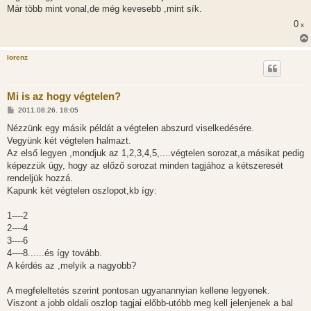
Már több mint vonal,de még kevesebb ,mint sík.
0
x
lorenz
Mi is az hogy végtelen?
H
2011.08.26. 18:05
o
z
Nézzünk egy másik példát a végtelen abszurd viselkedésére.
z
Vegyünk két végtelen halmazt.
á
s
Az első legyen ,mondjuk az 1,2,3,4,5,....végtelen sorozat,a másikat pedig
z
képezzük úgy, hogy az előző sorozat minden tagjához a kétszeresét
ó
l
rendeljük hozzá.
á
Kapunk két végtelen oszlopot,kb így:
s
1----2
2----4
3----6
4----8......és így tovább.
A kérdés az ,melyik a nagyobb?
A megfeleltetés szerint pontosan ugyanannyian kellene legyenek.
Viszont a jobb oldali oszlop tagjai előbb-utóbb meg kell jelenjenek a bal