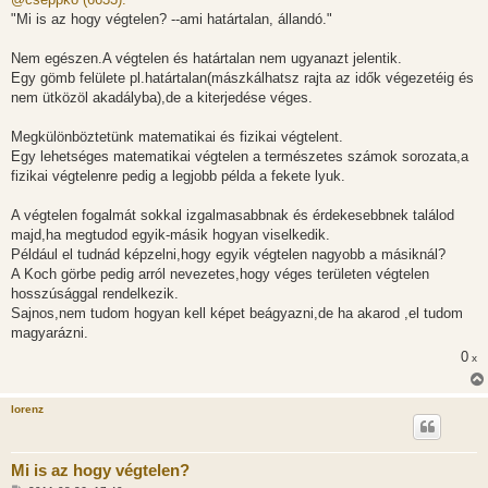
z
"Mi is az hogy végtelen? --ami határtalan, állandó."
á
s
z
Nem egészen.A végtelen és határtalan nem ugyanazt jelentik.
ó
l
Egy gömb felülete pl.határtalan(mászkálhatsz rajta az idők végezetéig és
á
nem ütközöl akadályba),de a kiterjedése véges.
s
Megkülönböztetünk matematikai és fizikai végtelent.
Egy lehetséges matematikai végtelen a természetes számok sorozata,a
fizikai végtelenre pedig a legjobb példa a fekete lyuk.
A végtelen fogalmát sokkal izgalmasabbnak és érdekesebbnek találod
majd,ha megtudod egyik-másik hogyan viselkedik.
Például el tudnád képzelni,hogy egyik végtelen nagyobb a másiknál?
A Koch görbe pedig arról nevezetes,hogy véges területen végtelen
hosszúsággal rendelkezik.
Sajnos,nem tudom hogyan kell képet beágyazni,de ha akarod ,el tudom
magyarázni.
0
x
lorenz
Mi is az hogy végtelen?