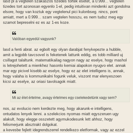
lasd pl a vegtelen szakaszos tizedes tortek esetet, a 0.999... vegtelen
tizedes tort azonosan egyenlo 1-el, pedig intuitivan mindenki azt gondolna
elsore, hogy van koztuk egy vegtelenul pici kulonbseg. nincs, pont
amiatt, mert a 0.999... szam vegtelen hosszu, es nem tudsz meg egy
szamot bepreselni ez es az 1-es koze.
Valóban egyedül vagyunk?
lasd a fenti abrat. az egbolt egy olyan darabjat fenykepezte a hubble,
amit a legjobb tavcsovel is feketenek lattunk eddig, es tobb milliard uj
csillagot talaltunk. matematikailag nagyon nagy az eselye, hogy mashol
is letrejohetett a mienkhez hasonlo kemiai alapokon nyugvo elet. annak
mar egy picivel kisebb az eselye, hogy ez az elet intelligens is, annak,
hogy valaha is kommunikalni fogunk veluk, viszont mar elenyeszoen
kicsi az eselye, az oriasi tavolsagok miatt.
Mi az élet értelme, avagy értelmes egy cselekedetünk vagy sem?
nos, az evolucio nem kerdezte meg, hogy akarunk-e intelligens,
ontudatos lenyek lenni. a szelekcios nyomas miatt egyszeruen ugy
alakult, hogy elegge osszetett agymukodesunk lett ahhoz, hogy
felismerjunk absztrakt dolgokat.
a kevesbe fejlett idegrendszerrel rendelkezo eletformak, vagy az ezzel