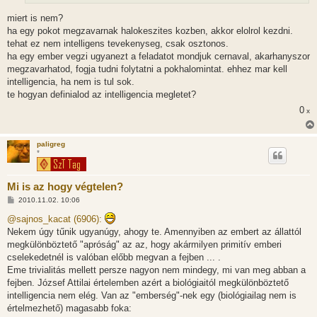
s
miert is nem?
ha egy pokot megzavarnak halokeszites kozben, akkor elolrol kezdni.
tehat ez nem intelligens tevekenyseg, csak osztonos.
ha egy ember vegzi ugyanezt a feladatot mondjuk cernaval, akarhanyszor
megzavarhatod, fogja tudni folytatni a pokhalomintat. ehhez mar kell
intelligencia, ha nem is tul sok.
te hogyan definialod az intelligencia megletet?
0
x
paligreg
*
Mi is az hogy végtelen?
H
2010.11.02. 10:06
o
z
@sajnos_kacat (6906):
z
Nekem úgy tűnik ugyanúgy, ahogy te. Amennyiben az embert az állattól
á
s
megkülönböztető "apróság" az az, hogy akármilyen primitív emberi
z
cselekedetnél is valóban előbb megvan a fejben ... .
ó
l
Eme trivialitás mellett persze nagyon nem mindegy, mi van meg abban a
á
fejben. József Attilai értelemben azért a biológiaitól megkülönböztető
s
intelligencia nem elég. Van az "emberség"-nek egy (biológiailag nem is
értelmezhető) magasabb foka: