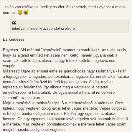
s
- talán van esélye az intelligens élet létezésének, mert ugyebár a mienk
nem az.
intuitivan mindenki azt gondolna elsore,
Ez kérdéses.
Egyrészt: Aki már tud "bepréselni" számot számok közé, az tudja azt is,
hogy az általad említett két szám nem kettő, hanem ugyanannak a
számnak kétféle ábrázolása, ha úgy tetszik kétféle megnevezése
csupán.
Másrészt: Ugye az emberi elme és gondolkodás nagy találmánya - talán
a legnagyobb - a tagadás, pontosabban a negáció. És ennek alkalmazása
nyomán a fosztóképzővel történő fogalomalkotás. A vég, a véges
tapasztalati fogalmából így alkotja meg a végtelent. A határral
rendelkezőből, a határtalant. De ugyanebből a határral rendelkező
"semmit" - a pontot is.
Majd a mérésből a mérhetőséget. S a mérhetőségből a mértéket. Oszt
kiderül, hogy végtelen dolognak is lehet véges mértéke. Véges dolgokat
is fel lehet bontani végtelen részre. Például egy egyenes szakasz
hossza. De egy egyenes szakaszon levő végtelen sok pontnak is lehet 0
a mértéke. Más végtelen ponthalmazoknak a mértéke lehet véges szám,
megint másoké pedig lehet végtelen.