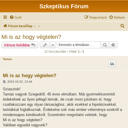
Szkeptikus Fórum
GyIK
Regisztráció
Belépés
K
Fórum kezdőlap
e
Mi is az hogy végtelen?
r
Keresés
Részlet
Válasz küldése
e
12 hozzászólás • Oldal:
1
/
1
s
Tamas
é
s
Mi is az hogy végtelen?
H
2010.10.22. 12:44
o
z
Sziasztok!
z
Tamás vagyok Szegedről. 45 éves elmúltam. Már gyermekkoromtól
á
s
érdekelnek az ilyen jellegű témák, de csak most jutottam el, hogy
z
csatlakozzam egy olyan társasághoz, akik ezekkel a hipotézisekkel,
ó
l
teóriákkal foglalkoznak. Érdekelne sok más ember véleménye ezekről a
á
mindennapos kérdésekről. Szeretném megvitatni veletek, hogy
s
Mi is az hogy végtelen?
Valóban egyedül vagyunk?