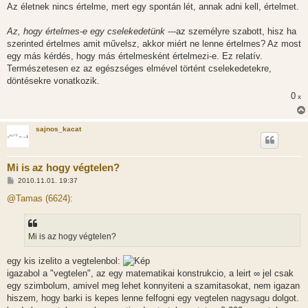
Az életnek nincs értelme, mert egy spontán lét, annak adni kell, értelmet.
Az, hogy értelmes-e egy cselekedetünk
---az személyre szabott, hisz ha
szerinted értelmes amit művelsz, akkor miért ne lenne értelmes? Az most
egy más kérdés, hogy más értelmesként értelmezi-e. Ez relatív.
Természetesen ez az egészséges elmével történt cselekedetekre,
döntésekre vonatkozik.
0
x
sajnos_kacat
Mi is az hogy végtelen?
H
2010.11.01. 19:37
o
z
@Tamas (6624):
z
á
s
z
Mi is az hogy végtelen?
ó
l
á
egy kis izelito a vegtelenbol:
s
igazabol a "vegtelen", az egy matematikai konstrukcio, a leirt ∞ jel csak
egy szimbolum, amivel meg lehet konnyiteni a szamitasokat, nem igazan
hiszem, hogy barki is kepes lenne felfogni egy vegtelen nagysagu dolgot.