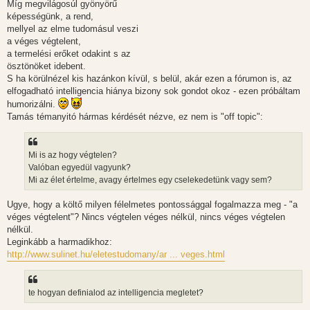
Míg megvilágosúl gyönyörű
képességünk, a rend,
mellyel az elme tudomásul veszi
a véges végtelent,
a termelési erőket odakint s az
ösztönöket idebent.
S ha körülnézel kis hazánkon kívül, s belül, akár ezen a fórumon is, az
elfogadható intelligencia hiánya bizony sok gondot okoz - ezen próbáltam
humorizálni.
Tamás témanyitó hármas kérdését nézve, ez nem is "off topic":
Mi is az hogy végtelen?
Valóban egyedül vagyunk?
Mi az élet értelme, avagy értelmes egy cselekedetünk vagy sem?
Ugye, hogy a költő milyen félelmetes pontossággal fogalmazza meg - "a
véges végtelent"? Nincs végtelen véges nélkül, nincs véges végtelen
nélkül.
Leginkább a harmadikhoz:
http://www.sulinet.hu/eletestudomany/ar ... veges.html
te hogyan definialod az intelligencia megletet?