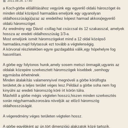
H
2011.08.26. 17:40
o
z
a Koch-görbe előállításához vegyünk egy egyenlő oldalú hároszöget és
z
minden oldal középső harmadára emeljünk egy ugyanolyan
á
s
oldalhosszúságú(azaz az eredetihez képest harmad akkora)egyenlő
z
oldalú háromszöget.
ó
l
Az eredmény egy Dávid -csillag hat csúccsal és 12 szakasszal, amelyek
á
hossza az eredeti oldalhosszúság 1/3-a.
s
Most emeljünk ismét háromszögeket mind a 12 oldal középső
harmadára,majd folytassuk ezt tovább a végtelenségig.
A körvonal részletekben egyre gazdagabbá válik,egy hópehelyre fog
hasonlítani.
A görbe egy folytonos hurok,amely sosem metszi önmagát,ugyanis az
oldalak közepére szerkesztett háromszögek kisebbek ,semhogy
egymásba érhetnének.
Minden átalakítás valamennyivel megnöveli a görbe körülfogta
területet,de a teljes terület véges lesz.Például a görbe soha nem fog
kinyúlni az eredeti háromszög köré írt körön túlra.
Másfelől a görbe mégis végtelen hosszú,hiszen minden szerkesztés
során négyharmadszorosára növeljük az előző háromszög
oldalhosszúságát.
A végeredmény:véges területen végtelen hossz.
A görbe egyébként az ún.tört dimenziójú alakzatok közé tartozik.