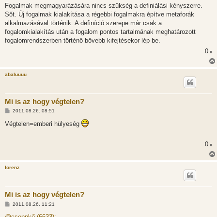
Fogalmak megmagyarázására nincs szükség a definiálási kényszerre.
Sőt. Új fogalmak kialakítása a régebbi fogalmakra építve metaforák
alkalmazásával történik. A definíció szerepe már csak a
fogalomkialakítás után a fogalom pontos tartalmának meghatározott
fogalomrendszerben történő bővebb kifejtésekor lép be.
0
x
abaluuuu
Mi is az hogy végtelen?
H
2011.08.26. 08:51
o
z
Végtelen=emberi hülyeség
z
á
s
0
x
z
ó
l
á
lorenz
s
Mi is az hogy végtelen?
H
2011.08.26. 11:21
o
z
@cseppkő (6633):