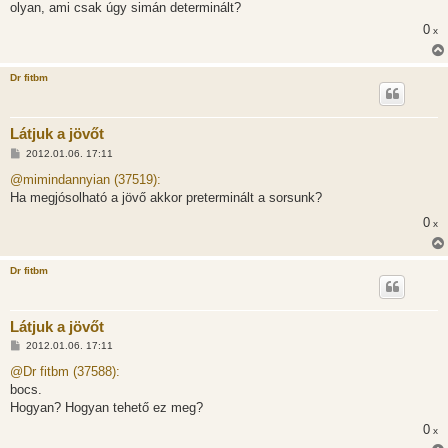
olyan, ami csak úgy simán determinált?
0
x
Dr fitbm
Látjuk a jövőt
H
2012.01.06. 17:11
o
z
@mimindannyian (37519):
z
Ha megjósolható a jövő akkor preterminált a sorsunk?
á
s
0
x
z
ó
l
á
Dr fitbm
s
Látjuk a jövőt
H
2012.01.06. 17:11
o
z
@Dr fitbm (37588):
z
bocs.
á
s
Hogyan? Hogyan tehető ez meg?
z
0
ó
x
l