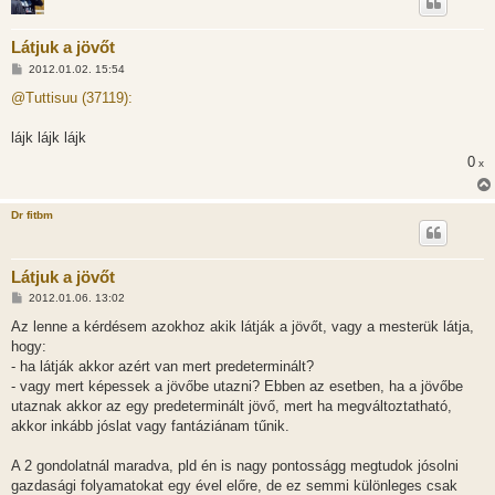
Látjuk a jövőt
H
2012.01.02. 15:54
o
z
@Tuttisuu (37119):
z
á
s
lájk lájk lájk
z
0
ó
x
l
á
s
Dr fitbm
Látjuk a jövőt
H
2012.01.06. 13:02
o
z
Az lenne a kérdésem azokhoz akik látják a jövőt, vagy a mesterük látja,
z
hogy:
á
s
- ha látják akkor azért van mert predeterminált?
z
- vagy mert képessek a jövőbe utazni? Ebben az esetben, ha a jövőbe
ó
l
utaznak akkor az egy predeterminált jövő, mert ha megváltoztatható,
á
akkor inkább jóslat vagy fantáziánam tűnik.
s
A 2 gondolatnál maradva, pld én is nagy pontosságg megtudok jósolni
gazdasági folyamatokat egy ével előre, de ez semmi különleges csak