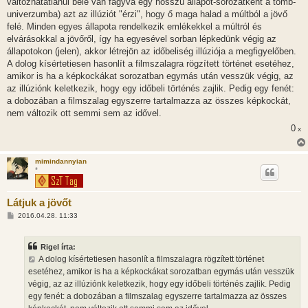
változhatatlanul bele van fagyva egy hosszú állapot-sorozatként a tömb-
univerzumba) azt az illúziót "érzi", hogy ő maga halad a múltból a jövő
felé. Minden egyes állapota rendelkezik emlékekkel a múltról és
elvárásokkal a jövőről, így ha egyesével sorban lépkedünk végig az
állapotokon (jelen), akkor létrejön az időbeliség illúziója a megfigyelőben.
A dolog kísértetiesen hasonlít a filmszalagra rögzített történet esetéhez,
amikor is ha a képkockákat sorozatban egymás után vesszük végig, az
az illúziónk keletkezik, hogy egy időbeli történés zajlik. Pedig egy fenét:
a dobozában a filmszalag egyszerre tartalmazza az összes képkockát,
nem változik ott semmi sem az idővel.
0
x
mimindannyian
*
Látjuk a jövőt
H
2016.04.28. 11:33
o
z
z
Rigel írta:
á
s
A dolog kísértetiesen hasonlít a filmszalagra rögzített történet
z
esetéhez, amikor is ha a képkockákat sorozatban egymás után vesszük
ó
l
végig, az az illúziónk keletkezik, hogy egy időbeli történés zajlik. Pedig
á
egy fenét: a dobozában a filmszalag egyszerre tartalmazza az összes
s