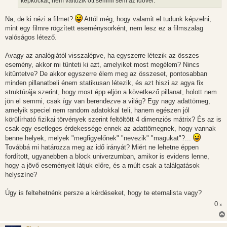
képkockát, nem változik ott semmi sem az idővel.
Na, de ki nézi a filmet?
Attól még, hogy valamit el tudunk képzelni,
mint egy filmre rögzített eseménysorként, nem lesz ez a filmszalag
valóságos létező.
Avagy az analógiától visszalépve, ha egyszerre létezik az összes
esemény, akkor mi tünteti ki azt, amelyiket most megélem? Nincs
kitüntetve? De akkor egyszerre élem meg az összeset, pontosabban
minden pillanatbeli énem statikusan létezik, és azt hiszi az agya fix
struktúrája szerint, hogy most épp eljön a következő pillanat, holott nem
jön el semmi, csak így van berendezve a világ? Egy nagy adattömeg,
amelyik speciel nem random adatokkal teli, hanem egészen jól
körülírható fizikai törvények szerint feltöltött 4 dimenziós mátrix? És az is
csak egy esetleges érdekessége ennek az adattömegnek, hogy vannak
benne helyek, melyek "megfigyelőnek" "nevezik" "magukat"?...
Továbbá mi határozza meg az idő irányát? Miért ne lehetne éppen
fordított, ugyanebben a block univerzumban, amikor is evidens lenne,
hogy a jövő eseményeit látjuk előre, és a múlt csak a találgatások
helyszíne?
Úgy is feltehetnénk persze a kérdéseket, hogy te eternalista vagy?
0
x