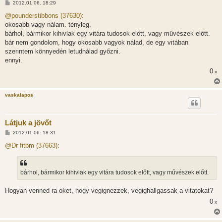
H
2012.01.06. 18:29
o
z
@pounderstibbons (37630):
z
okosabb vagy nálam. tényleg.
á
s
bárhol, bármikor kihivlak egy vitára tudosok előtt, vagy művészek előtt.
z
bár nem gondolom, hogy okosabb vagyok nálad, de egy vitában
ó
l
szerintem könnyedén letudnálad győzni.
á
ennyi.
s
0
x
vaskalapos
Látjuk a jövőt
H
2012.01.06. 18:31
o
z
@Dr fitbm (37663):
z
á
s
z
bárhol, bármikor kihivlak egy vitára tudosok előtt, vagy művészek előtt.
ó
l
á
Hogyan venned ra oket, hogy vegignezzek, vegighallgassak a vitatokat?
s
0
x