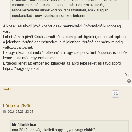
vannak, mert már ismered a tendenciát, ismered az illetőt,
rendelkezésedre állnak korábbi tapasztalataid, amik alapján
megtanultad, hogy ilyenkor mi szokott történni.
A közeli és távoli jövő között csak mennyiségi /információ/különbség
van.
Lehet látni a jövőt:Csak a múlt-tól a jelenig kell figyelni,de be kell építeni
a jelenben történő eseményeket is.A jelenben történő esemény mindig
változó/változhat.
Ez egy olyan öntanuló "software"ami egy szuperszámítógépnek is nehéz
lenne...hát még egy embernek.
Érdekes lehet az ember aki kihagyja az apró lépéseket és távolabbról
látja a "nagy egészet"
0
x
Teofil
Látjuk a jövőt
H
2016.04.27. 23:54
o
z
z
felkelek írta:
á
s
már 2012-ben vége kellett hogy legyen vagy előbb?