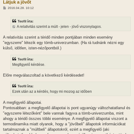
Látjuk a jövőt
H
2016.04.28. 10:12
o
z
z
Teofil írta:
á
s
A relativitás szerint a múlt - jelen - jövő viszonylagos.
z
ó
l
A relativitás szerint a téridő minden pontjában minden esemény
á
"egyszerre" létezik egy tömb-univerzumban. (Ha rá tudnánk nézni egy
s
külső, időtlen, isten-nézőpontból.)
Teofil írta:
Megfigyelő kérdése.
Előre megválaszoltad a következő kérdésedet!
Teofil írta:
Ezek után az a kérdés, hogy mi mozog az időben
A megfigyelő állapotai.
Pontosabban: a megfigyelő állapotai is pont ugyanúgy változhatatlanul és
"egyszerre létezőként" bele vannak fagyva a tömb-univerzumba, mint
ahogy a téridő összes többi eseménye. A megfigyelő állapotai viszont a
termodinamika miatt olyanok, hogy a "jövőbeli" állapotok információkat
tartalmaznak a "múltbeli" állapotokról, ezért a megfigyelő (aki