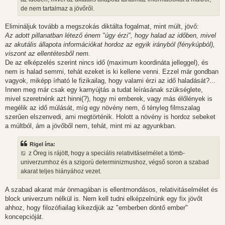
ó
l
de nem tartalmaz a jövőről.
á
s
Elimináljuk tovább a megszokás diktálta fogalmat, mint múlt, jövő:
Az adott pillanatban létező énem "úgy érzi", hogy halad az időben, mivel
az akutális állapota információkat hordoz az egyik irányból (fénykúpból),
viszont az ellentétesből nem.
De az elképzelés szerint nincs idő (maximum koordináta jelleggel), és
nem is halad semmi, tehát ezeket is ki kellene venni. Ezzel már gondban
vagyok, miképp írható le fizikailag, hogy valami érzi az idő haladását?...
Innen meg már csak egy karnyújtás a tudat leírásának szükséglete,
mivel szeretnénk azt hinni(?), hogy mi emberek, vagy más élőlények is
megélik az idő múlását, míg egy növény nem, ő tényleg filmszalag
szerűen elszenvedi, ami megtörténik. Holott a növény is hordoz sebeket
a múltból, ám a jövőből nem, tehát, mint mi az agyunkban.
Rigel írta:
z Öreg is rájött, hogy a speciális relativitáselmélet a tömb-
univerzumhoz és a szigorú determinizmushoz, végső soron a szabad
akarat teljes hiányához vezet.
A szabad akarat már önmagában is ellentmondásos, relativitáselmélet és
block univerzum nélkül is. Nem kell tudni elképzelnünk egy fix jövőt
ahhoz, hogy filozófiailag kikezdjük az "emberben döntő ember"
koncepcióját.