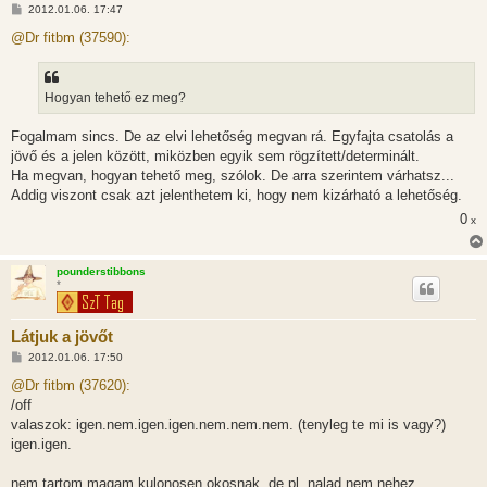
H
2012.01.06. 17:47
o
z
@Dr fitbm (37590):
z
á
s
z
Hogyan tehető ez meg?
ó
l
á
Fogalmam sincs. De az elvi lehetőség megvan rá. Egyfajta csatolás a
s
jövő és a jelen között, miközben egyik sem rögzített/determinált.
Ha megvan, hogyan tehető meg, szólok. De arra szerintem várhatsz...
Addig viszont csak azt jelenthetem ki, hogy nem kizárható a lehetőség.
0
x
pounderstibbons
*
Látjuk a jövőt
H
2012.01.06. 17:50
o
z
@Dr fitbm (37620):
z
/off
á
s
valaszok: igen.nem.igen.igen.nem.nem.nem. (tenyleg te mi is vagy?)
z
igen.igen.
ó
l
á
nem tartom magam kulonosen okosnak. de pl. nalad nem nehez
s