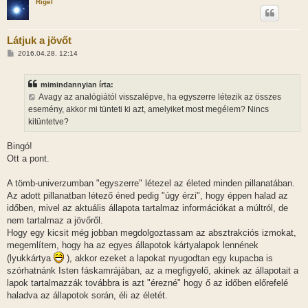
Rigel
Látjuk a jövőt
H
2016.04.28. 12:14
o
z
z
mimindannyian írta:
á
s
Avagy az analógiától visszalépve, ha egyszerre létezik az összes
z
esemény, akkor mi tünteti ki azt, amelyiket most megélem? Nincs
ó
l
kitüntetve?
á
s
Bingó!
Ott a pont.
A tömb-univerzumban "egyszerre" létezel az életed minden pillanatában.
Az adott pillanatban létező éned pedig "úgy érzi", hogy éppen halad az
időben, mivel az aktuális állapota tartalmaz információkat a múltról, de
nem tartalmaz a jövőről.
Hogy egy kicsit még jobban megdolgoztassam az absztrakciós izmokat,
megemlítem, hogy ha az egyes állapotok kártyalapok lennének
(lyukkártya
), akkor ezeket a lapokat nyugodtan egy kupacba is
szórhatnánk Isten fáskamrájában, az a megfigyelő, akinek az állapotait a
lapok tartalmazzák továbbra is azt "érezné" hogy ő az időben előrefelé
haladva az állapotok során, éli az életét.