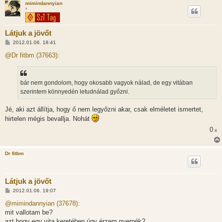
mimindannyian
*
Látjuk a jövőt
H
2012.01.06. 18:41
o
z
@Dr fitbm (37663):
z
á
s
z
bár nem gondolom, hogy okosabb vagyok nálad, de egy vitában
ó
l
szerintem könnyedén letudnálad győzni.
á
s
Jé, aki azt állítja, hogy ő nem legyőzni akar, csak elméletet ismertet,
hirtelen mégis bevallja. Nohát
0
x
Dr fitbm
Látjuk a jövőt
H
2012.01.06. 19:07
o
z
@mimindannyian (37678):
z
mit vallotam be?
á
s
azt hogy egy vita keretében úgy érzem nyernék?