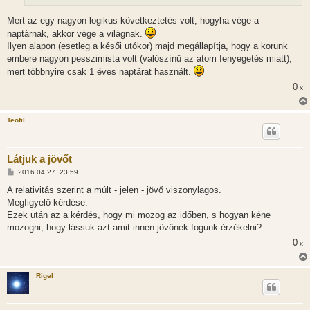
z
ó
l
Mert az egy nagyon logikus következtetés volt, hogyha vége a
á
naptárnak, akkor vége a világnak.
s
Ilyen alapon (esetleg a késői utókor) majd megállapítja, hogy a korunk
embere nagyon pesszimista volt (valószínű az atom fenyegetés miatt),
mert többnyire csak 1 éves naptárat használt.
0
x
Teofil
Látjuk a jövőt
H
2016.04.27. 23:59
o
z
A relativitás szerint a múlt - jelen - jövő viszonylagos.
z
Megfigyelő kérdése.
á
s
Ezek után az a kérdés, hogy mi mozog az időben, s hogyan kéne
z
mozogni, hogy lássuk azt amit innen jövőnek fogunk érzékelni?
ó
l
0
x
á
s
Rigel