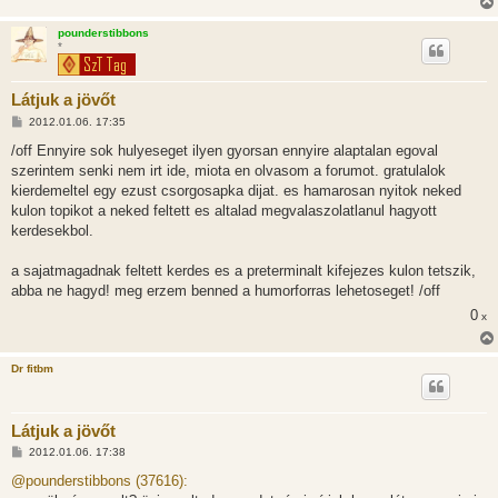
á
s
pounderstibbons
*
Látjuk a jövőt
H
2012.01.06. 17:35
o
z
/off Ennyire sok hulyeseget ilyen gyorsan ennyire alaptalan egoval
z
szerintem senki nem irt ide, miota en olvasom a forumot. gratulalok
á
s
kierdemeltel egy ezust csorgosapka dijat. es hamarosan nyitok neked
z
kulon topikot a neked feltett es altalad megvalaszolatlanul hagyott
ó
l
kerdesekbol.
á
s
a sajatmagadnak feltett kerdes es a preterminalt kifejezes kulon tetszik,
abba ne hagyd! meg erzem benned a humorforras lehetoseget! /off
0
x
Dr fitbm
Látjuk a jövőt
H
2012.01.06. 17:38
o
z
@pounderstibbons (37616):
z