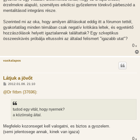
érzelmekre alapuló, személyes erkölcsi győzelemre törekvő párbeszéd a
mentalitásod integráns része.
Szerinted mi az oka, hogy amilyen állításokat eddig itt a fórumon tettél,
gyakorlatilag minden témában csak negatív kritikára leltek, és egyetértő
hozzászólások helyett igaztalannak találtattak? Egy szkeptikus
összeesküvés próbálja eltussolni az általad felismert "igazabb utat"?
0
x
vaskalapos
Látjuk a jövőt
H
2012.01.06. 21:10
o
z
@Dr fitbm (37696):
z
á
s
z
tudod egy vitát, hogy nyernek?
ó
l
a közönség által.
á
s
Megfelelo kozonseget kell valogatni, es biztos a gyozelem.
(semi jelentosege annak, kinek van igaza)
0
x