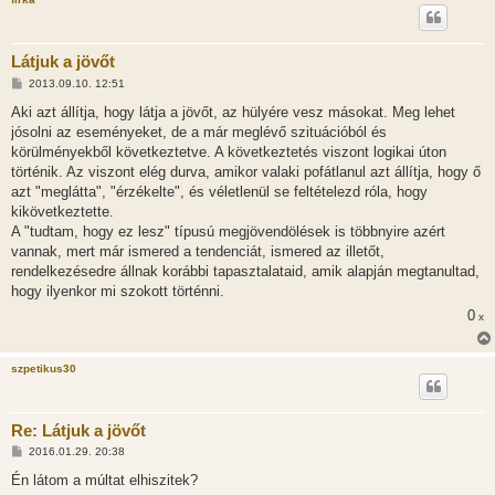
s
Látjuk a jövőt
H
2013.09.10. 12:51
o
z
Aki azt állítja, hogy látja a jövőt, az hülyére vesz másokat. Meg lehet
z
jósolni az eseményeket, de a már meglévő szituációból és
á
s
körülményekből következtetve. A következtetés viszont logikai úton
z
történik. Az viszont elég durva, amikor valaki pofátlanul azt állítja, hogy ő
ó
l
azt "meglátta", "érzékelte", és véletlenül se feltételezd róla, hogy
á
kikövetkeztette.
s
A "tudtam, hogy ez lesz" típusú megjövendölések is többnyire azért
vannak, mert már ismered a tendenciát, ismered az illetőt,
rendelkezésedre állnak korábbi tapasztalataid, amik alapján megtanultad,
hogy ilyenkor mi szokott történni.
0
x
szpetikus30
Re: Látjuk a jövőt
H
2016.01.29. 20:38
o
z
Én látom a múltat elhiszitek?
z