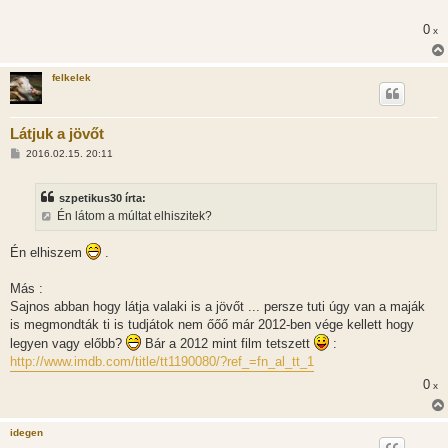
á
s
0
x
z
ó
l
á
felkelek
s
Látjuk a jövőt
H
2016.02.15. 20:11
o
z
z
szpetikus30 írta:
á
s
Én látom a múltat elhiszitek?
z
ó
l
Én elhiszem
.
á
s
Más :
Sajnos abban hogy látja valaki is a jövőt ... persze tuti úgy van a maják
is megmondták ti is tudjátok nem őőő már 2012-ben vége kellett hogy
legyen vagy előbb?
Bár a 2012 mint film tetszett
:
http://www.imdb.com/title/tt1190080/?ref_=fn_al_tt_1
0
x
idegen