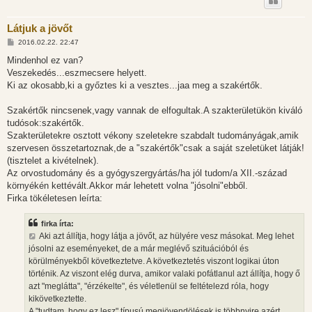
Látjuk a jövőt
H
2016.02.22. 22:47
o
z
Mindenhol ez van?
z
Veszekedés...eszmecsere helyett.
á
s
Ki az okosabb,ki a győztes ki a vesztes...jaa meg a szakértők.
z
ó
l
Szakértők nincsenek,vagy vannak de elfogultak.A szakterületükön kiváló
á
tudósok:szakértők.
s
Szakterületekre osztott vékony szeletekre szabdalt tudományágak,amik
szervesen összetartoznak,de a "szakértők"csak a saját szeletüket látják!
(tisztelet a kivételnek).
Az orvostudomány és a gyógyszergyártás/ha jól tudom/a XII.-század
környékén kettévált.Akkor már lehetett volna "jósolni"ebből.
Firka tökéletesen leírta:
firka írta:
Aki azt állítja, hogy látja a jövőt, az hülyére vesz másokat. Meg lehet
jósolni az eseményeket, de a már meglévő szituációból és
körülményekből következtetve. A következtetés viszont logikai úton
történik. Az viszont elég durva, amikor valaki pofátlanul azt állítja, hogy ő
azt "meglátta", "érzékelte", és véletlenül se feltételezd róla, hogy
kikövetkeztette.
A "tudtam, hogy ez lesz" típusú megjövendölések is többnyire azért