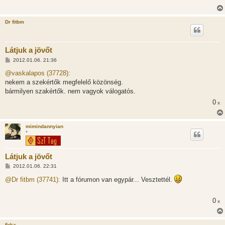
Dr fitbm
Látjuk a jövőt
H
2012.01.06. 21:36
o
z
@vaskalapos (37728):
z
nekem a szekértők megfelelő közönség.
á
s
bármilyen szakértők. nem vagyok válogatós.
z
0
ó
x
l
á
s
mimindannyian
*
Látjuk a jövőt
H
2012.01.06. 22:31
o
z
@Dr fitbm (37741):
Itt a fórumon van egypár... Vesztettél.
z
á
s
0
x
z
ó
l
á
firka