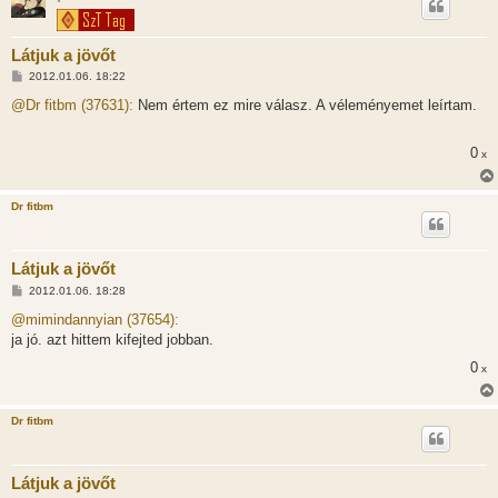
*
Látjuk a jövőt
H
2012.01.06. 18:22
o
z
@Dr fitbm (37631):
Nem értem ez mire válasz. A véleményemet leírtam.
z
á
s
0
x
z
ó
l
á
Dr fitbm
s
Látjuk a jövőt
H
2012.01.06. 18:28
o
z
@mimindannyian (37654):
z
ja jó. azt hittem kifejted jobban.
á
s
0
x
z
ó
l
á
Dr fitbm
s
Látjuk a jövőt