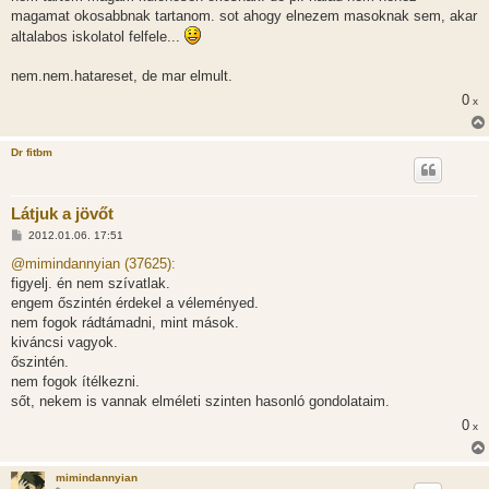
magamat okosabbnak tartanom. sot ahogy elnezem masoknak sem, akar
altalabos iskolatol felfele...
nem.nem.hatareset, de mar elmult.
0
x
Dr fitbm
Látjuk a jövőt
H
2012.01.06. 17:51
o
z
@mimindannyian (37625):
z
figyelj. én nem szívatlak.
á
s
engem őszintén érdekel a véleményed.
z
nem fogok rádtámadni, mint mások.
ó
l
kiváncsi vagyok.
á
őszintén.
s
nem fogok ítélkezni.
sőt, nekem is vannak elméleti szinten hasonló gondolataim.
0
x
mimindannyian