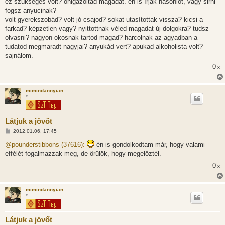
ez szükséges volt? önigazoltad magadat. én is írjak hasonlót, vagy sirni
á
s
fogsz anyucinak?
z
volt gyerekszobád? volt jó csajod? sokat utasítottak vissza? kicsi a
ó
l
farkad? képzetlen vagy? nyittottnak véled magadat új dolgokra? tudsz
á
olvasni? nagyon okosnak tartod magad? harcolnak az agyadban a
s
tudatod megmaradt nagyjai? anyukád vert? apukad alkoholista volt?
sajnálom.
0
x
mimindannyian
*
Látjuk a jövőt
H
2012.01.06. 17:45
o
z
@pounderstibbons (37616):
én is gondolkodtam már, hogy valami
z
effélét fogalmazzak meg, de örülök, hogy megelőztél.
á
s
0
x
z
ó
l
á
mimindannyian
s
*
Látjuk a jövőt