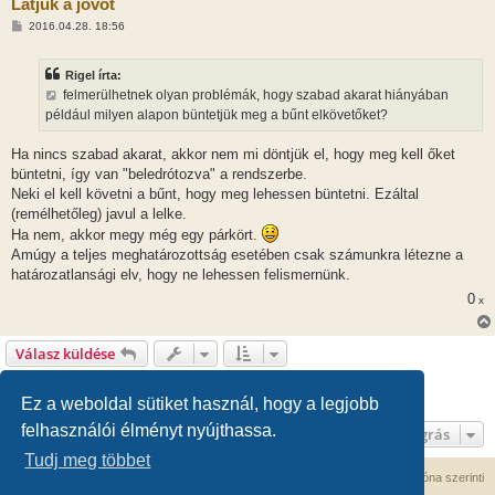
Látjuk a jövőt
H
2016.04.28. 18:56
o
z
z
Rigel írta:
á
s
felmerülhetnek olyan problémák, hogy szabad akarat hiányában
z
például milyen alapon büntetjük meg a bűnt elkövetőket?
ó
l
á
Ha nincs szabad akarat, akkor nem mi döntjük el, hogy meg kell őket
s
büntetni, így van "beledrótozva" a rendszerbe.
Neki el kell követni a bűnt, hogy meg lehessen büntetni. Ezáltal
(remélhetőleg) javul a lelke.
Ha nem, akkor megy még egy párkört.
Amúgy a teljes meghatározottság esetében csak számunkra létezne a
határozatlansági elv, hogy ne lehessen felismernünk.
0
x
Válasz küldése
1
2
3
Előző
133 hozzászólás
Ez a weboldal sütiket használ, hogy a legjobb
felhasználói élményt nyújthassa.
Ugrás
Tudj meg többet
Fórum kezdőlap
Kapcsolat
Minden időpont
UTC+02:00
időzóna szerinti