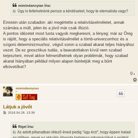
mimindannyian írta:
Úgy is feltehetnénk persze a kérdéseket, hogy te eternalista vagy?
Einstein után szabadon: aki megértette a relativitáselméletet, annak
számára a múlt, jelen és a jövő már csak illúzió.
A pontos idézetet most lusta vagyok megkeresni, a lényeg: már az Öreg
is rájött, hogy a speciális relativitáselmélet a tömb-univerzumhoz és a
szigorú determinizmushoz, végső soron a szabad akarat teljes hiányához
vezet. De ez gnosztikus tudás, a beavatottakon kívül nem szabad
terjeszteni, mivel akkor felmerülhetnek olyan problémák, hogy szabad
akarat hiányában például milyen alapon büntetjük meg a bűnt
elkövetőket?
0
x
mimindannyian
*
Látjuk a jövőt
H
2016.04.28. 13:39
o
z
z
Rigel írta:
á
s
Az adott pillanatban létező éned pedig "úgy érzi", hogy éppen halad
z
az időben, mivel az aktuális állapota tartalmaz információkat a múltról,