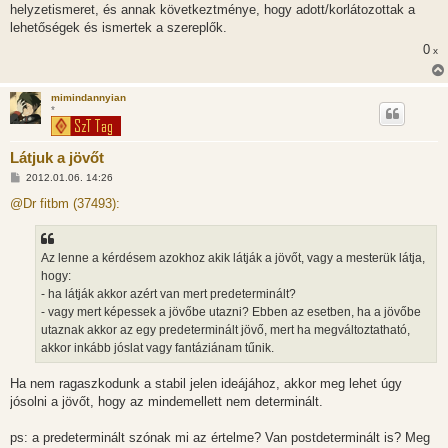
helyzetismeret, és annak következtménye, hogy adott/korlátozottak a
lehetőségek és ismertek a szereplők.
0
x
mimindannyian
*
Látjuk a jövőt
H
2012.01.06. 14:26
o
z
@Dr fitbm (37493):
z
á
s
z
Az lenne a kérdésem azokhoz akik látják a jövőt, vagy a mesterük látja,
ó
l
hogy:
á
- ha látják akkor azért van mert predeterminált?
s
- vagy mert képessek a jövőbe utazni? Ebben az esetben, ha a jövőbe
utaznak akkor az egy predeterminált jövő, mert ha megváltoztatható,
akkor inkább jóslat vagy fantáziánam tűnik.
Ha nem ragaszkodunk a stabil jelen ideájához, akkor meg lehet úgy
jósolni a jövőt, hogy az mindemellett nem determinált.
ps: a predeterminált szónak mi az értelme? Van postdeterminált is? Meg