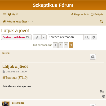
Szkeptikus Fórum
GyIK
Regisztráció
Belépés
K
Fórum kezdőlap
e
Látjuk a jövőt
r
Keresés
Részlet
Válasz küldése
e
s
1
2
3
Előző
133 hozzászólás
é
lorenz
s
Látjuk a jövőt
H
2012.01.02. 11:06
o
z
@Tuttisuu (37119):
z
á
s
Tökéletes előrejelzés.
z
0
ó
x
l
á
s
sötétvödör