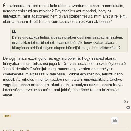
És számodra miként rondít bele ebbe a kvantummechanika nemlokális,
nemdeterminisztikus mivolta? Egyszerűen azt mondod, hogy az
univerzum, mint adattömeg nem olyan szépen fésült, mint amit a rel.elm.
előírna, hanem itt-ott furcsa korrelációk és zajok vannak benne?
De ez gnosztikus tudás, a beavatottakon kívül nem szabad terjeszteni,
mivel akkor felmerülhetnek olyan problémák, hogy szabad akarat
hiányában például milyen alapon büntetjük meg a bűnt elkövetőket?
Dehogy, nincs ezzel gond, az egy álprobléma, hogy szabad akarat
hiányában nincs ítélkezési jogunk. De, van, csak nem a személyben élő
"döntő identitást" vádoljuk meg, hanem egyszerűen a személyt a
cselekedetei miatt tesszük felelőssé. Sokkal egyszerűbb, letisztultabb
modell. Az erkölcs innentől kezdve nem valami univerzalitásra törekvő,
vagy épp onnan eredeztetni akart isteni szabályrendszer, hanem kutya
közönséges, evolúciós mém, ami jobbá, élhetőbbé tette a közösségi
életet.
0
x
Teofil