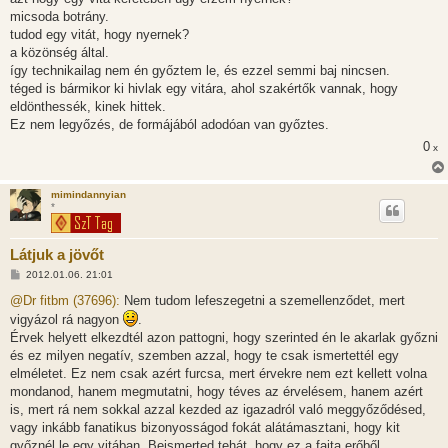
z
micsoda botrány.
ó
l
tudod egy vitát, hogy nyernek?
á
a közönség által.
s
így technikailag nem én győztem le, és ezzel semmi baj nincsen.
téged is bármikor ki hivlak egy vitára, ahol szakértők vannak, hogy
eldönthessék, kinek hittek.
Ez nem legyőzés, de formájából adodóan van győztes.
0
x
mimindannyian
*
Látjuk a jövőt
H
2012.01.06. 21:01
o
z
@Dr fitbm (37696):
Nem tudom lefeszegetni a szemellenződet, mert
z
vigyázol rá nagyon
.
á
s
Érvek helyett elkezdtél azon pattogni, hogy szerinted én le akarlak győzni
z
és ez milyen negatív, szemben azzal, hogy te csak ismertettél egy
ó
l
elméletet. Ez nem csak azért furcsa, mert érvekre nem ezt kellett volna
á
mondanod, hanem megmutatni, hogy téves az érvelésem, hanem azért
s
is, mert rá nem sokkal azzal kezded az igazadról való meggyőződésed,
vagy inkább fanatikus bizonyosságod fokát alátámasztani, hogy kit
győznél le egy vitában. Beismerted tehát, hogy ez a fajta erőből,