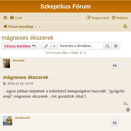
Szkeptikus Fórum
GyIK
Regisztráció
Belépés
K
Fórum kezdőlap
e
mágneses ékszerek
r
Keresés
Részlet
Válasz küldése
e
14 hozzászólás • Oldal:
1
/
1
s
kisvidra
é
s
mágneses ékszerek
H
2010.12.10. 14:23
o
z
...egyre jobban terjednek a különböző betegségekre használt, "gyógyító
z
erejű" mágneses ékszerek...mit gondoltok róluk?...
á
s
0
x
z
ó
l
á
Zsolesz14
s