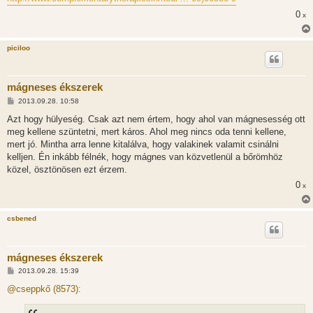
0
x
piciloo
mágneses ékszerek
H
2013.09.28. 10:58
o
z
Azt hogy hülyeség. Csak azt nem értem, hogy ahol van mágnesesség ott
z
meg kellene szüntetni, mert káros. Ahol meg nincs oda tenni kellene,
á
s
mert jó. Mintha arra lenne kitalálva, hogy valakinek valamit csinálni
z
kelljen. Én inkább félnék, hogy mágnes van közvetlenül a bőrömhöz
ó
l
közel, ösztönösen ezt érzem.
á
0
s
x
csbened
mágneses ékszerek
H
2013.09.28. 15:39
o
z
@cseppkő (8573):
z
á
s