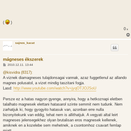
(
)
0
x
sajnos_kacat
mágneses ékszerek
H
2010.12.11. 13:44
o
z
@kisvidra (8317):
z
A viznek diamagneses tulajdonsagai vannak, azaz fuggetlenul az allando
á
s
magnes polusatol, a vizet mindig taszitani fogja.
z
Lasd:
http://www.youtube.com/watch?v=jyqOTJOJSoU
ó
l
á
Persze ez a hatas nagyon gyenge, annyira, hogy a hetkoznapi eletben
s
talalhato magnesek elettani hatasarol szinte semmit nem tudunk. Nem
zarhatjuk ki, hogy gyogyito hatasuk van, azonban erre nulla
bizonyitekunk van eddig, tehat nem is allithatjuk. A vegyati altal leirt
magneses jelensegekhez olyan brutalisan eros magnesek kellenek,
amiknek en a kozelebe sem mehetnek, a csontomhoz csavart femlap
miatt...