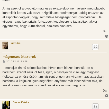
Amig ezekrol a gyogyito magneses ekszerekrol nem jelenik meg placebo
kontrollalt kettos vak teszt, szignifikans eredmennyel, addig en azon az
allasponton vagyok, hogy semmifele betegseget nem gyogyitanak. Ha
virusos, vagy bakterialis fertozesek kezelesere is javasoljak, akkor
egyertelmu, hogy kuruzslasrol, csalasrol van szo.
0
x
kisvidra
mágneses ékszerek
H
2010.12.11. 13:59
o
z
...mondjuk én hű szkeptikushoz híven nem hiszek bennük, de a
z
barátnőm szerint neki jót tesz, igaz, ő hastájékon visel egy mágnest
á
s
(felteszi az emésztését), ami viszont engem annyira nem zavar...sokan
z
hordanak a karjukon ilyen segítőket, anyámat már lebeszéltem róla, de
ó
l
sokak szerint orvosok is viselik és akkor az már nagy szó...
á
0
s
x
OktondiJóska