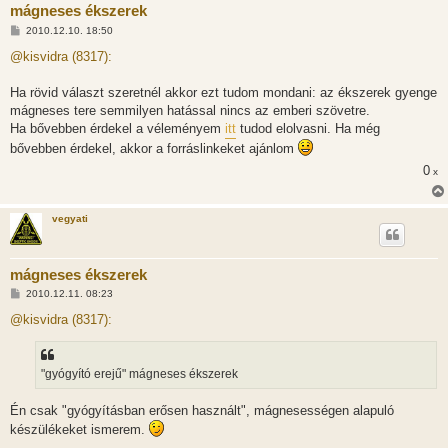
mágneses ékszerek
H
2010.12.10. 18:50
o
z
@kisvidra (8317):
z
á
s
Ha rövid választ szeretnél akkor ezt tudom mondani: az ékszerek gyenge
z
mágneses tere semmilyen hatással nincs az emberi szövetre.
ó
l
Ha bővebben érdekel a véleményem
itt
tudod elolvasni. Ha még
á
bővebben érdekel, akkor a forráslinkeket ajánlom
s
0
x
vegyati
mágneses ékszerek
H
2010.12.11. 08:23
o
z
@kisvidra (8317):
z
á
s
z
"gyógyító erejű" mágneses ékszerek
ó
l
á
Én csak "gyógyításban erősen használt", mágnesességen alapuló
s
készülékeket ismerem.