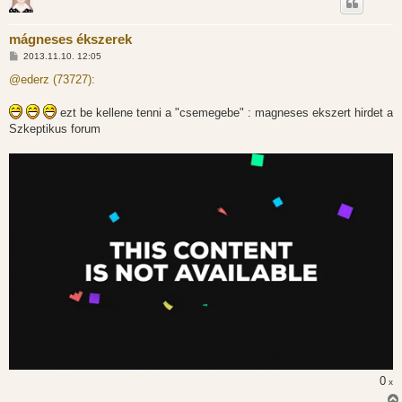
mágneses ékszerek
H
2013.11.10. 12:05
o
z
@ederz (73727):
z
á
s
ezt be kellene tenni a "csemegebe" : magneses ekszert hirdet a
z
Szkeptikus forum
ó
l
á
s
0
x