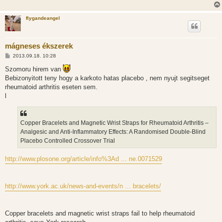
flygandeangel
mágneses ékszerek
H
2013.09.18. 10:28
o
z
Szomoru hirem van
z
Bebizonyitott teny hogy a karkoto hatas placebo , nem nyujt segitseget
á
s
rheumatoid arthritis eseten sem.
z
l
ó
l
á
s
Copper Bracelets and Magnetic Wrist Straps for Rheumatoid Arthritis –
Analgesic and Anti-Inflammatory Effects: A Randomised Double-Blind
Placebo Controlled Crossover Trial
http://www.plosone.org/article/info%3Ad ... ne.0071529
http://www.york.ac.uk/news-and-events/n ... bracelets/
Copper bracelets and magnetic wrist straps fail to help rheumatoid