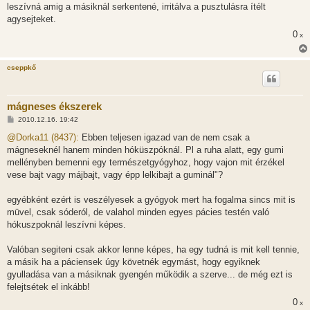
leszívná amig a másiknál serkentené, irritálva a pusztulásra ítélt
agysejteket.
0
x
cseppkő
mágneses ékszerek
H
2010.12.16. 19:42
o
z
@Dorka11 (8437):
Ebben teljesen igazad van de nem csak a
z
mágneseknél hanem minden hóküszpóknál. Pl a ruha alatt, egy gumi
á
s
mellényben bemenni egy természetgyógyhoz, hogy vajon mit érzékel
z
vese bajt vagy májbajt, vagy épp lelkibajt a guminál"?
ó
l
á
egyébként ezért is veszélyesek a gyógyok mert ha fogalma sincs mit is
s
müvel, csak sóderól, de valahol minden egyes pácies testén való
hókuszpoknál leszívni képes.
Valóban segiteni csak akkor lenne képes, ha egy tudná is mit kell tennie,
a másik ha a páciensek úgy követnék egymást, hogy egyiknek
gyulladása van a másiknak gyengén működik a szerve... de még ezt is
felejtsétek el inkább!
0
x