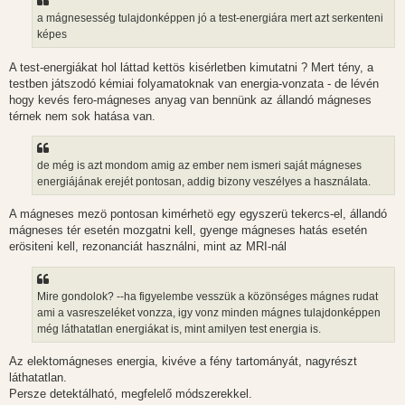
z
a mágnesesség tulajdonképpen jó a test-energiára mert azt serkenteni
ó
l
képes
á
s
A test-energiákat hol láttad kettös kisérletben kimutatni ? Mert tény, a
testben játszodó kémiai folyamatoknak van energia-vonzata - de lévén
hogy kevés fero-mágneses anyag van bennünk az állandó mágneses
térnek nem sok hatása van.
de még is azt mondom amig az ember nem ismeri saját mágneses
energiájának erejét pontosan, addig bizony veszélyes a használata.
A mágneses mezö pontosan kimérhetö egy egyszerü tekercs-el, állandó
mágneses tér esetén mozgatni kell, gyenge mágneses hatás esetén
erösiteni kell, rezonanciát használni, mint az MRI-nál
Mire gondolok? --ha figyelembe vesszük a közönséges mágnes rudat
ami a vasreszeléket vonzza, igy vonz minden mágnes tulajdonképpen
még láthatatlan energiákat is, mint amilyen test energia is.
Az elektomágneses energia, kivéve a fény tartományát, nagyrészt
láthatatlan.
Persze detektálható, megfelelő módszerekkel.