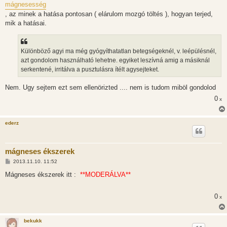
mágnesesség
, az minek a hatása pontosan ( elárulom mozgó töltés ), hogyan terjed,
mik a hatásai.
Különböző agyi ma még gyógyíthatatlan betegségeknél, v. leépülésnél,
azt gondolom használható lehetne. egyiket leszívná amig a másiknál
serkentené, irritálva a pusztulásra ítélt agysejteket.
Nem. Ugy sejtem ezt sem ellenörizted .... nem is tudom miböl gondolod
0
x
ederz
mágneses ékszerek
H
2013.11.10. 11:52
o
z
Mágneses ékszerek itt :
**MODERÁLVA**
z
á
s
0
x
z
ó
l
á
bekukk
s