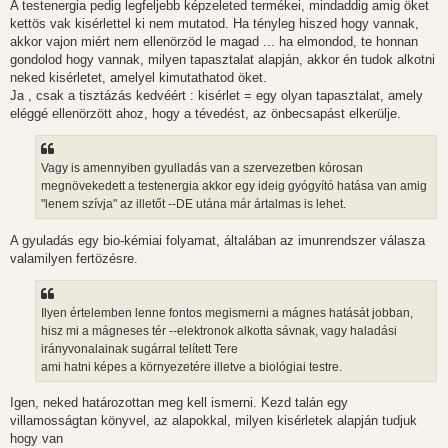
A testenergia pedig legfeljebb képzeleted termékei, mindaddig amig öket
kettös vak kisérlettel ki nem mutatod. Ha tényleg hiszed hogy vannak,
akkor vajon miért nem ellenörzöd le magad ... ha elmondod, te honnan
gondolod hogy vannak, milyen tapasztalat alapján, akkor én tudok alkotni
neked kisérletet, amelyel kimutathatod öket.
Ja , csak a tisztázás kedvéért : kisérlet = egy olyan tapasztalat, amely
eléggé ellenörzött ahoz, hogy a tévedést, az önbecsapást elkerülje.
Vagy is amennyiben gyulladás van a szervezetben kórosan
megnövekedett a testenergia akkor egy ideig gyógyító hatása van amig
"lenem szívja" az illetőt --DE utána már ártalmas is lehet.
A gyuladás egy bio-kémiai folyamat, általában az imunrendszer válasza
valamilyen fertözésre.
Ilyen értelemben lenne fontos megismerni a mágnes hatását jobban,
hisz mi a mágneses tér --elektronok alkotta sávnak, vagy haladási
irányvonalainak sugárral telített Tere
ami hatni képes a környezetére illetve a biológiai testre.
Igen, neked határozottan meg kell ismerni. Kezd talán egy
villamosságtan könyvel, az alapokkal, milyen kisérletek alapján tudjuk
hogy van