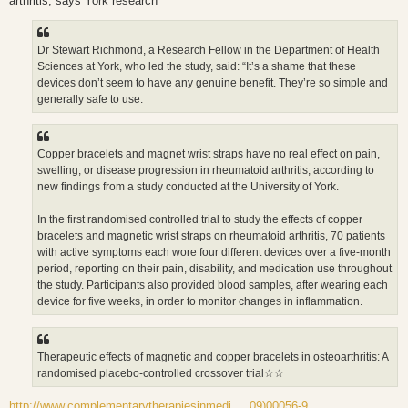
arthritis, says York research
Dr Stewart Richmond, a Research Fellow in the Department of Health
Sciences at York, who led the study, said: “It’s a shame that these
devices don’t seem to have any genuine benefit. They’re so simple and
generally safe to use.
Copper bracelets and magnet wrist straps have no real effect on pain,
swelling, or disease progression in rheumatoid arthritis, according to
new findings from a study conducted at the University of York.
In the first randomised controlled trial to study the effects of copper
bracelets and magnetic wrist straps on rheumatoid arthritis, 70 patients
with active symptoms each wore four different devices over a five-month
period, reporting on their pain, disability, and medication use throughout
the study. Participants also provided blood samples, after wearing each
device for five weeks, in order to monitor changes in inflammation.
Therapeutic effects of magnetic and copper bracelets in osteoarthritis: A
randomised placebo-controlled crossover trial☆☆
http://www.complementarytherapiesinmedi ... 09)00056-9