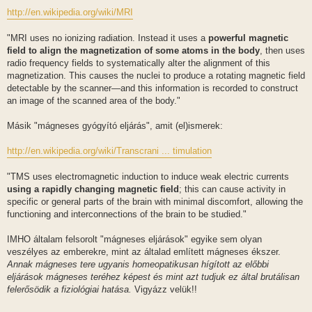
http://en.wikipedia.org/wiki/MRI
"MRI uses no ionizing radiation. Instead it uses a
powerful magnetic
field to align the magnetization of some atoms in the body
, then uses
radio frequency fields to systematically alter the alignment of this
magnetization. This causes the nuclei to produce a rotating magnetic field
detectable by the scanner—and this information is recorded to construct
an image of the scanned area of the body."
Másik "mágneses gyógyító eljárás", amit (el)ismerek:
http://en.wikipedia.org/wiki/Transcrani ... timulation
"TMS uses electromagnetic induction to induce weak electric currents
using a rapidly changing magnetic field
; this can cause activity in
specific or general parts of the brain with minimal discomfort, allowing the
functioning and interconnections of the brain to be studied."
IMHO általam felsorolt "mágneses eljárások" egyike sem olyan
veszélyes az emberekre, mint az általad említett mágneses ékszer.
Annak mágneses tere ugyanis homeopatikusan hígított az előbbi
eljárások mágneses teréhez képest és mint azt tudjuk ez által brutálisan
felerősödik a fiziológiai hatása.
Vigyázz velük!!