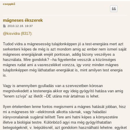
cseppkő
mágneses ékszerek
H
2010.12.16. 19:37
o
z
@kisvidra (8317):
z
á
s
Tudod vidra a mágnesesség tulajdonképpen jó a test-energiára mert azt
z
serkenteni képes de még is azt mondom amig az ember nem ismeri saját
ó
l
mágneses energiájának erejét pontosan, addig bizony veszélyes a
á
használata. Mire gondolok? --ha figyelembe vesszük a közönséges
s
mágnes rudat ami a vasreszeléket vonzza, igy vonz minden mágnes
tulajdonképpen még láthatatlan energiákat is, mint amilyen test energia
is.
Vagy is amennyiben gyulladás van a szervezetben kórosan
megnövekedett a testenergia akkor egy ideig gyógyító hatása van amig
"lenem szívja" az illetőt --DE utána már ártalmas is lehet.
Ilyen értelemben lenne fontos megismerni a mágnes hatását jobban, hisz
mi a mágneses tér --elektronok alkotta sávnak, vagy haladási
irányvonalainak sugárral telített Tere ami hatni képes a környezetére
illetve a biológiai testre. Különböző agyi ma még gyógyíthatatlan
betegségeknél, v. leépülésnél, azt gondolom használható lehetne. egyiket