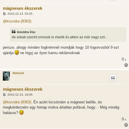
mágneses ékszerek
H
2010.12.13. 03:25
o
z
@kisvidra (8363):
z
á
s
kisvidra írta:
z
de sokak szerint orvosok is viselik és akkor az már nagy szó...
ó
l
á
persze, ahogy minden fogkrémnél mondják hogy 10 fogorvosból 9 ezt
s
ajánlja
ne higyj az ilyen kamu reklámoknak
0
x
Dorka11
mágneses ékszerek
H
2010.12.13. 16:05
o
z
@kisvidra (8363):
Én azért kicsórnám a mágnest belőle, és
z
megkérdezném egy hónap múlva ártatlan pofával, hogy: - Még mindig
á
s
hatásos?
z
ó
0
x
l
á
s