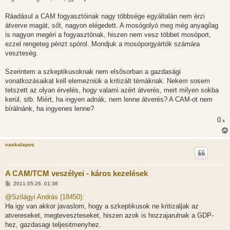
Ráadásul a CAM fogyasztóinak nagy többsége egyáltalán nem érzi
átverve magát, sőt, nagyon elégedett. A mosógolyó meg még anyagilag
is nagyon megéri a fogyasztónak, hiszen nem vesz többet mosóport,
ezzel rengeteg pénzt spórol. Mondjuk a mosóporgyártók számára
veszteség.
Szerintem a szkeptikusoknak nem elsősorban a gazdasági
vonatkozásaikat kell elemezniük a kritizált témáknak. Nekem sosem
tetszett az olyan érvelés, hogy valami azért átverés, mert milyen sokba
kerül, stb. Miért, ha ingyen adnák, nem lenne átverés? A CAM-ot nem
bírálnánk, ha ingyenes lenne?
0
x
vaskalapos
A CAM/TCM veszélyei - káros kezelések
H
2011.05.26. 01:38
o
z
@Szilágyi András (18450):
z
Ha igy van akkor javaslom, hogy a szkeptikusok ne kritizaljak az
á
s
atvereseket, megteveszteseket, hiszen azok is hozzajarulnak a GDP-
z
hez, gazdasagi teljesitmenyhez.
ó