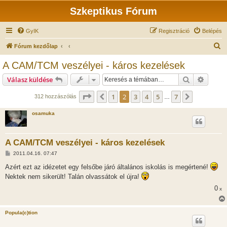
Szkeptikus Fórum
GyIK
Regisztráció
Belépés
K
Fórum kezdőlap
e
A CAM/TCM veszélyei - káros kezelések
r
Keresés
Részlet
Válasz küldése
e
s
Oldal:
2
/
7
1
2
3
4
5
7
Előző
Következő
312 hozzászólás
…
é
osamuka
s
A CAM/TCM veszélyei - káros kezelések
H
2011.04.16. 07:47
o
z
Azért ezt az idézetet egy felsőbe járó általános iskolás is megértené!
z
Nektek nem sikerült! Talán olvassátok el újra!
á
s
0
x
z
ó
l
á
Popula(c)tion
s