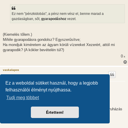
z
ó
l
á
Ez nem "pénzkidobás", a pénz nem vész el, benne marad a
s
gazdaságban, sőt,
gyarapodáshoz
vezet.
(Kiemelés tőlem.)
Miféle gyarapodásra gondolsz? Egyszerűsítve;
Ha mondjuk kiméretem az ágyam körüli vízereket Xezerért, attól mi
gyarapodik? (A kókler bevételén túl?)
0
x
vaskalapos
Ez a weboldal sütiket használ, hogy a legjobb
A CAM/TCM veszélyei - káros kezelések
felhasználói élményt nyújthassa.
H
2011.05.29. 14:40
o
Tudj meg többet
z
@Popula(c)tion (18506):
z
á
s
GDP = háztartások fogyasztása + kormányzati fogyasztás + beruházás
Értettem!
z
+ nettó export
ó
l
á
s