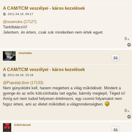
A CAM/TCM veszélyei - káros kezelések
H
2011.04.16. 09:17
o
z
@osamuka (17127):
z
Tantóbáácsííí!
á
s
Jelentem, én értem, csak sok mindenben nem értek egyet.
z
0
ó
x
l
á
s
osamuka
A CAM/TCM veszélyei - káros kezelések
H
2011.04.16. 15:19
o
z
@Popula(c)tion (17133):
z
Nem gúnyolódni kell, hanem megérteni a világ működését. Mindent a
á
s
gyenge és az erős kölcsönhatás tart egybe, bármily meglepő, Téged is!
z
Amíg ezt nem tudod helyesen értelmezni, egy csomó folyamatot nem
ó
l
fogsz érteni, ami az életet működteti a világmindenségben.
á
s
0
x
énkérdezek