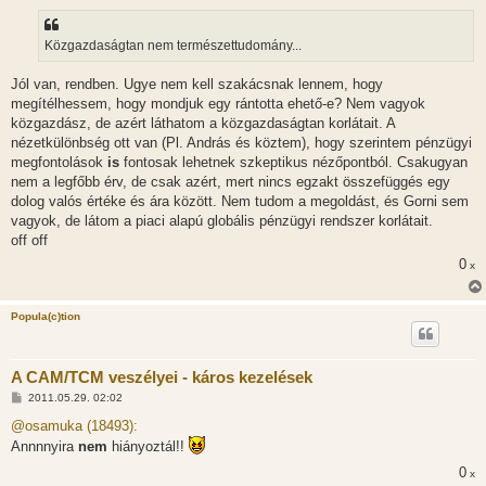
ó
l
á
Közgazdaságtan nem természettudomány...
s
Jól van, rendben. Ugye nem kell szakácsnak lennem, hogy
megítélhessem, hogy mondjuk egy rántotta ehető-e? Nem vagyok
közgazdász, de azért láthatom a közgazdaságtan korlátait. A
nézetkülönbség ott van (Pl. András és köztem), hogy szerintem pénzügyi
megfontolások
is
fontosak lehetnek szkeptikus nézőpontból. Csakugyan
nem a legfőbb érv, de csak azért, mert nincs egzakt összefüggés egy
dolog valós értéke és ára között. Nem tudom a megoldást, és Gorni sem
vagyok, de látom a piaci alapú globális pénzügyi rendszer korlátait.
off off
0
x
Popula(c)tion
A CAM/TCM veszélyei - káros kezelések
H
2011.05.29. 02:02
o
z
@osamuka (18493):
z
Annnnyira
nem
hiányoztál!!
á
s
0
x
z