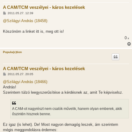
A CAM/TCM veszélyei - káros kezelések
H
2011.05.27. 12:39
o
z
@Szilágyi András (18458):
z
á
s
Köszönöm a linket itt is, meg ott is!
z
0
ó
x
l
á
s
Popula(c)tion
A CAM/TCM veszélyei - káros kezelések
H
2011.05.27. 20:05
o
z
@Szilágyi András (18466):
z
András!
á
s
Szerintem túlzó leegyszerűsítése a kérdésnek az, amit Te képviselsz.
z
ó
l
á
A CAM-ot nagyrészt nem csalók művelik, hanem olyan emberek, akik
s
őszintén hisznek benne.
Ez igaz (is lehet). De! Most nagyon demagóg leszek, ám szerintem
mégis meggondolásra érdemes: