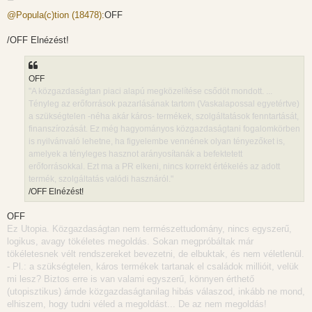
o
z
@Popula(c)tion (18478):
OFF
z
á
s
/OFF Elnézést!
z
ó
l
á
OFF
s
"A közgazdaságtan piaci alapú megközelítése csődöt mondott. ...
Tényleg az erőforrások pazarlásának tartom (Vaskalapossal egyetértve)
a szükségtelen -néha akár káros- termékek, szolgáltatások fenntartását,
finanszírozását. Ez még hagyományos közgazdaságtani fogalomkörben
is nyilvánvaló lehetne, ha figyelembe vennének olyan tényezőket is,
amelyek a tényleges hasznot arányosítanák a befektetett
erőforrásokkal. Ezt ma a PR elkeni, nincs korrekt értékelés az adott
termék, szolgáltatás valódi hasznáról."
/OFF Elnézést!
OFF
Ez Utopia. Közgazdaságtan nem természettudomány, nincs egyszerű,
logikus, avagy tökéletes megoldás. Sokan megpróbáltak már
tökéletesnek vélt rendszereket bevezetni, de elbuktak, és nem véletlenül.
- Pl.: a szükségtelen, káros termékek tartanak el családok millióit, velük
mi lesz? Biztos erre is van valami egyszerű, könnyen érthető
(utopisztikus) ámde közgazdaságtanilag hibás válaszod, inkább ne mond,
elhiszem, hogy tudni véled a megoldást... De az nem megoldás!