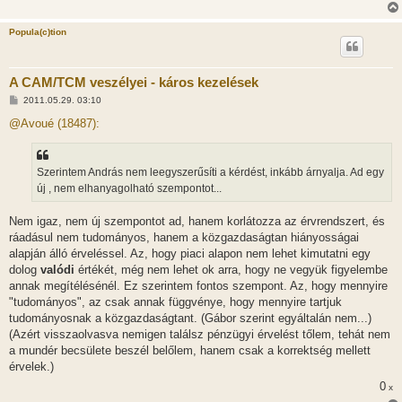
ó
l
á
Popula(c)tion
s
A CAM/TCM veszélyei - káros kezelések
H
2011.05.29. 03:10
o
z
@Avoué (18487):
z
á
s
z
Szerintem András nem leegyszerűsíti a kérdést, inkább árnyalja. Ad egy
ó
l
új , nem elhanyagolható szempontot...
á
s
Nem igaz, nem új szempontot ad, hanem korlátozza az érvrendszert, és
ráadásul nem tudományos, hanem a közgazdaságtan hiányosságai
alapján álló érveléssel. Az, hogy piaci alapon nem lehet kimutatni egy
dolog
valódi
értékét, még nem lehet ok arra, hogy ne vegyük figyelembe
annak megítélésénél. Ez szerintem fontos szempont. Az, hogy mennyire
"tudományos", az csak annak függvénye, hogy mennyire tartjuk
tudományosnak a közgazdaságtant. (Gábor szerint egyáltalán nem...)
(Azért visszaolvasva nemigen találsz pénzügyi érvelést tőlem, tehát nem
a mundér becsülete beszél belőlem, hanem csak a korrektség mellett
érvelek.)
0
x