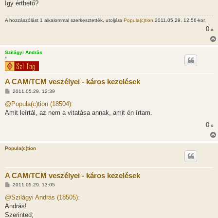
Így érthető?
A hozzászólást 1 alkalommal szerkesztették, utoljára
Popula(c)tion
2011.05.29. 12:56-kor.
0
x
Szilágyi András
*
A CAM/TCM veszélyei - káros kezelések
H
2011.05.29. 12:39
o
z
@Popula(c)tion (18504):
z
Amit leírtál, az nem a vitatása annak, amit én írtam.
á
s
0
x
z
ó
l
á
Popula(c)tion
s
A CAM/TCM veszélyei - káros kezelések
H
2011.05.29. 13:05
o
z
@Szilágyi András (18505):
z
András!
á
s
Szerinted;