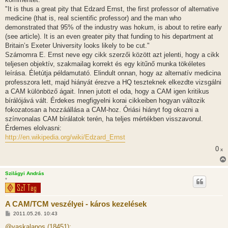
á
s
"It is thus a great pity that Edzard Ernst, the first professor of alternative
z
medicine (that is, real scientific professor) and the man who
ó
l
demonstrated that 95% of the industry was hokum, is about to retire early
á
(see article). It is an even greater pity that funding to his department at
s
Britain’s Exeter University looks likely to be cut."
Számomra E. Ernst neve egy cikk szerzői között azt jelenti, hogy a cikk
teljesen objektív, szakmailag korrekt és egy kitűnő munka tökéletes
leírása. Életútja példamutató. Elindult onnan, hogy az alternatív medicina
professzora lett, majd hiányát érezve a HQ teszteknek elkezdte vizsgálni
a CAM különböző ágait. Innen jutott el oda, hogy a CAM igen kritikus
bírálójává vált. Érdekes megfigyelni korai cikkeiben hogyan változik
fokozatosan a hozzáállása a CAM-hoz. Óriási hiányt fog okozni a
színvonalas CAM bírálatok terén, ha teljes mértékben visszavonul.
Érdemes elolvasni:
http://en.wikipedia.org/wiki/Edzard_Ernst
0
x
Szilágyi András
*
A CAM/TCM veszélyei - káros kezelések
H
2011.05.26. 10:43
o
z
@vaskalapos (18451):