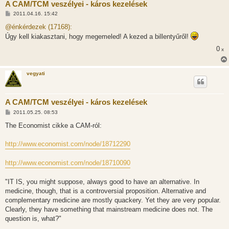
A CAM/TCM veszélyei - káros kezelések
H
2011.04.16. 15:42
o
z
@énkérdezek (17168):
z
Úgy kell kiakasztani, hogy megemeled! A kezed a billentyűről!
á
s
0
x
z
ó
l
á
vegyati
s
A CAM/TCM veszélyei - káros kezelések
H
2011.05.25. 08:53
o
z
The Economist cikke a CAM-ról:
z
á
s
http://www.economist.com/node/18712290
z
ó
l
http://www.economist.com/node/18710090
á
s
"IT IS, you might suppose, always good to have an alternative. In
medicine, though, that is a controversial proposition. Alternative and
complementary medicine are mostly quackery. Yet they are very popular.
Clearly, they have something that mainstream medicine does not. The
question is, what?"