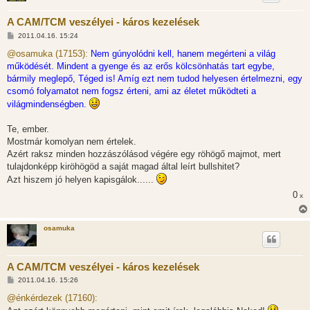
A CAM/TCM veszélyei - káros kezelések
H
2011.04.16. 15:24
o
z
@osamuka (17153):
Nem gúnyolódni kell, hanem megérteni a világ
z
működését. Mindent a gyenge és az erős kölcsönhatás tart egybe,
á
s
bármily meglepő, Téged is! Amíg ezt nem tudod helyesen értelmezni, egy
z
csomó folyamatot nem fogsz érteni, ami az életet működteti a
ó
l
világmindenségben.
á
s
Te, ember.
Mostmár komolyan nem értelek.
Azért raksz minden hozzászólásod végére egy röhögő majmot, mert
tulajdonképp kiröhögöd a saját magad által leírt bullshitet?
Azt hiszem jó helyen kapisgálok......
0
x
osamuka
A CAM/TCM veszélyei - káros kezelések
H
2011.04.16. 15:26
o
z
@énkérdezek (17160):
z