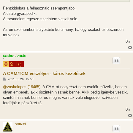
Penzkidobas a felhasznalo szempontjabol.
A csalo gyarapodik.
A tarsadalom egesze szerintem veszit vele.
Az en szememben sulyosbito korulmeny, ha egy csalast uzletszeruen
muvelnek.
0
x
Szilágyi András
*
A CAM/TCM veszélyei - káros kezelések
H
2011.05.26. 15:58
o
z
@vaskalapos (18465):
A CAM-ot nagyrészt nem csalók művelik, hanem
z
olyan emberek, akik őszintén hisznek benne. Akik pedig igénybe veszik,
á
s
szintén hisznek benne, és meg is vannak vele elégedve, szívesen
z
fordítják a pénzüket rá.
ó
l
0
x
á
s
vegyati