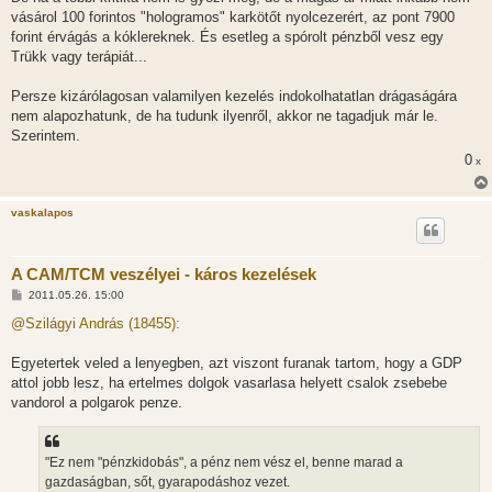
vásárol 100 forintos "hologramos" karkötőt nyolcezerért, az pont 7900
forint érvágás a kóklereknek. És esetleg a spórolt pénzből vesz egy
Trükk vagy terápiát...
Persze kizárólagosan valamilyen kezelés indokolhatatlan drágaságára
nem alapozhatunk, de ha tudunk ilyenről, akkor ne tagadjuk már le.
Szerintem.
0
x
vaskalapos
A CAM/TCM veszélyei - káros kezelések
H
2011.05.26. 15:00
o
z
@Szilágyi András (18455):
z
á
s
Egyetertek veled a lenyegben, azt viszont furanak tartom, hogy a GDP
z
attol jobb lesz, ha ertelmes dolgok vasarlasa helyett csalok zsebebe
ó
l
vandorol a polgarok penze.
á
s
"Ez nem "pénzkidobás", a pénz nem vész el, benne marad a
gazdaságban, sőt, gyarapodáshoz vezet.