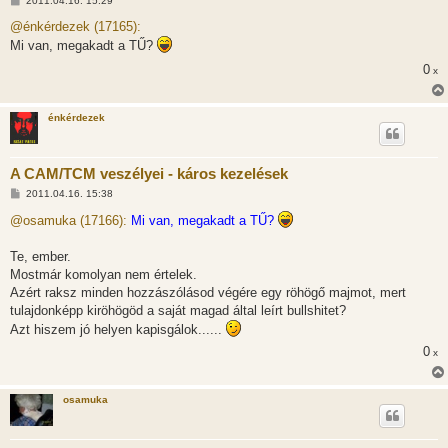
2011.04.16. 15:29
o
z
@énkérdezek (17165):
z
Mi van, megakadt a TŰ?
á
s
0
x
z
ó
l
á
énkérdezek
s
A CAM/TCM veszélyei - káros kezelések
H
2011.04.16. 15:38
o
z
@osamuka (17166):
Mi van, megakadt a TŰ?
z
á
s
Te, ember.
z
Mostmár komolyan nem értelek.
ó
l
Azért raksz minden hozzászólásod végére egy röhögő majmot, mert
á
tulajdonképp kiröhögöd a saját magad által leírt bullshitet?
s
Azt hiszem jó helyen kapisgálok......
0
x
osamuka