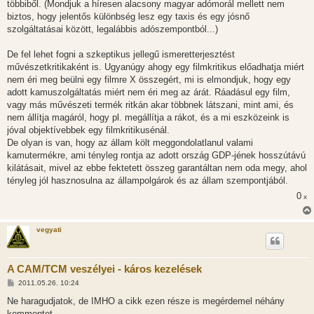
többiből. (Mondjuk a híresen alacsony magyar adómorál mellett nem
biztos, hogy jelentős különbség lesz egy taxis és egy jósnő
szolgáltatásai között, legalábbis adószempontból...)
De fel lehet fogni a szkeptikus jellegű ismeretterjesztést
művészetkritikaként is. Ugyanúgy ahogy egy filmkritikus előadhatja miért
nem éri meg beülni egy filmre X összegért, mi is elmondjuk, hogy egy
adott kamuszolgáltatás miért nem éri meg az árát. Ráadásul egy film,
vagy más művészeti termék ritkán akar többnek látszani, mint ami, és
nem állítja magáról, hogy pl. megállítja a rákot, és a mi eszközeink is
jóval objektívebbek egy filmkritikusénál.
De olyan is van, hogy az állam költ meggondolatlanul valami
kamutermékre, ami tényleg rontja az adott ország GDP-jének hosszútávú
kilátásait, mivel az ebbe fektetett összeg garantáltan nem oda megy, ahol
tényleg jól hasznosulna az állampolgárok és az állam szempontjából.
0
x
vegyati
A CAM/TCM veszélyei - káros kezelések
H
2011.05.26. 10:24
o
z
Ne haragudjatok, de IMHO a cikk ezen része is megérdemel néhány
z
kommentet.