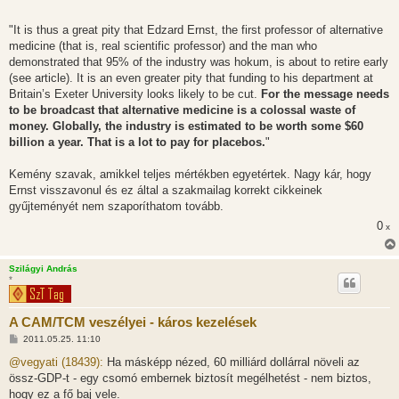
"It is thus a great pity that Edzard Ernst, the first professor of alternative
medicine (that is, real scientific professor) and the man who
demonstrated that 95% of the industry was hokum, is about to retire early
(see article). It is an even greater pity that funding to his department at
Britain’s Exeter University looks likely to be cut.
For the message needs
to be broadcast that alternative medicine is a colossal waste of
money. Globally, the industry is estimated to be worth some $60
billion a year. That is a lot to pay for placebos.
"
Kemény szavak, amikkel teljes mértékben egyetértek. Nagy kár, hogy
Ernst visszavonul és ez által a szakmailag korrekt cikkeinek
gyűjteményét nem szaporíthatom tovább.
0
x
Szilágyi András
*
A CAM/TCM veszélyei - káros kezelések
H
2011.05.25. 11:10
o
z
@vegyati (18439):
Ha másképp nézed, 60 milliárd dollárral növeli az
z
össz-GDP-t - egy csomó embernek biztosít megélhetést - nem biztos,
á
s
hogy ez a fő baj vele.