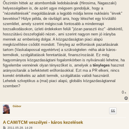
Őszintén hittek az atombombák ledobásának (Hirosima, Nagaszaki)
helyességében is, de azért ugye mégsem gondoljuk, hogy a
"nézeteltérések" megoldásának a legjobb módja lenne nukleáris "érvek"
bevetése? Hülye példa, de rávilágít arra, hogy létezhet egy kívülálló
szemlélet, amely szerint mégiscsak fontosabb a mindennapi
torzsalkodásokon, üzleti érdekeken felüli "józan paraszti ész" -áttekintő,
hosszútávú összefoglaló nézet-, ami szerint nagyon nem jó irányba
mennek az emberiség dolgai. A közgazdaságtan piaci alapú
megközelítése csődöt mondott. Tényleg az erőforrások pazarlásának
tartom (Vaskalapossal egyetértve) a szükségtelen -néha akár káros-
termékek, szolgáltatások fenntartását, finanszírozását. Ez még
hagyományos közgazdaságtani fogalomkörben is nyilvánvaló lehetne, ha
figyelembe vennének olyan tényezőket is, amelyek a
tényleges
hasznot
arányosítanák a befektetett erőforrásokkal. Ezt ma a PR elkeni, nincs
korrekt értékelés az adott termék, szolgáltatás valódi hasznáról.
Lehetek szkeptikus a (mai) piaci alapú, globális közgazdaságtannal
szemben?
0
x
Gábor
A CAM/TCM veszélyei - káros kezelések
H
2011.05.28. 14:26