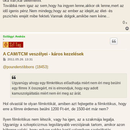
oka van,kár belemenni.
Továbbá nem igaz az sem,hogy ha ingyen lenne,akkor ok lenne,mert az
idő igenis pénz.Nem mindegy,hogy az ember az idejét,az élet- és
pszichés erejét mibe fekteti.Vannak dolgok,amikbe nem kéne...
0
x
Szilágyi András
*
A CAM/TCM veszélyei - káros kezelések
H
2011.05.26. 13:31
o
z
@pounderstibbons (18453):
z
á
s
z
Ugyanúgy ahogy egy filmkritikus előadhatja miért nem éri meg beülni
ó
l
egy filmre X összegért, mi is elmondjuk, hogy egy adott
á
kamuszolgáltatás miért nem éri meg az árát.
s
Hol olvastál te olyan filmkritikát, amiben azt fejtegette a filmkritikus, hogy
erre a filmre érdemes beülni 1200 Ft-ért, de 1500-ért már nem?
Ilyen filmkritikus nem létezik, vagy ha igen, az a szakmája legalja.
Ugyanígy a szkepticizmus legsilányabb verziójának tartom, amikor azon
háborog valaki, hogy milyen sokba kerül valamilyen szolgáltatás.