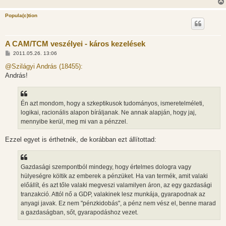
Popula(c)tion
A CAM/TCM veszélyei - káros kezelések
H
2011.05.26. 13:06
o
z
@Szilágyi András (18455):
z
András!
á
s
z
ó
l
Én azt mondom, hogy a szkeptikusok tudományos, ismeretelméleti,
á
logikai, racionális alapon bíráljanak. Ne annak alapján, hogy jaj,
s
mennyibe kerül, meg mi van a pénzzel.
Ezzel egyet is érthetnék, de korábban ezt állítottad:
Gazdasági szempontból mindegy, hogy értelmes dologra vagy
hülyeségre költik az emberek a pénzüket. Ha van termék, amit valaki
előállít, és azt tőle valaki megveszi valamilyen áron, az egy gazdasági
tranzakció. Attól nő a GDP, valakinek lesz munkája, gyarapodnak az
anyagi javak. Ez nem "pénzkidobás", a pénz nem vész el, benne marad
a gazdaságban, sőt, gyarapodáshoz vezet.