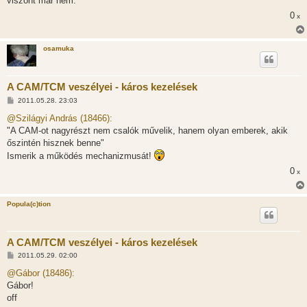
viszont már nem.
á
0
s
x
osamuka
A CAM/TCM veszélyei - káros kezelések
H
2011.05.28. 23:03
o
z
@Szilágyi András (18466):
z
"A CAM-ot nagyrészt nem csalók művelik, hanem olyan emberek, akik
á
s
őszintén hisznek benne"
z
Ismerik a működés mechanizmusát!
ó
l
0
x
á
s
Popula(c)tion
A CAM/TCM veszélyei - káros kezelések
H
2011.05.29. 02:00
o
z
@Gábor (18486):
z
Gábor!
á
s
off
z