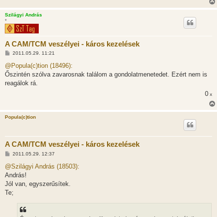
Szilágyi András
*
A CAM/TCM veszélyei - káros kezelések
H
2011.05.29. 11:21
o
z
@Popula(c)tion (18496):
z
Őszintén szólva zavarosnak találom a gondolatmenetedet. Ezért nem is
á
s
reagálok rá.
z
0
ó
x
l
á
s
Popula(c)tion
A CAM/TCM veszélyei - káros kezelések
H
2011.05.29. 12:37
o
z
@Szilágyi András (18503):
z
András!
á
s
Jól van, egyszerűsítek.
z
Te;
ó
l
á
s