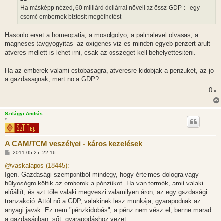
z
Ha másképp nézed, 60 milliárd dollárral növeli az össz-GDP-t - egy
ó
l
csomó embernek biztosít megélhetést
á
s
Hasonlo ervet a homeopatia, a mosolgolyo, a palmalevel olvasas, a
magneses tavgyogyitas, az oxigenes viz es minden egyeb penzert arult
atveres mellett is lehet irni, csak az osszeget kell behelyettesiteni.
Ha az emberek valami ostobasagra, atveresre kidobjak a penzuket, az jo
a gazdasagnak, mert no a GDP?
0
x
Szilágyi András
*
A CAM/TCM veszélyei - káros kezelések
H
2011.05.25. 22:16
o
z
@vaskalapos (18445):
z
Igen. Gazdasági szempontból mindegy, hogy értelmes dologra vagy
á
s
hülyeségre költik az emberek a pénzüket. Ha van termék, amit valaki
z
előállít, és azt tőle valaki megveszi valamilyen áron, az egy gazdasági
ó
l
tranzakció. Attól nő a GDP, valakinek lesz munkája, gyarapodnak az
á
anyagi javak. Ez nem "pénzkidobás", a pénz nem vész el, benne marad
s
a gazdaságban, sőt, gyarapodáshoz vezet.