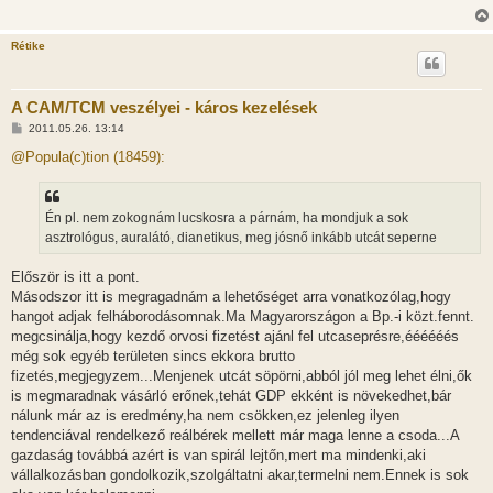
Rétike
A CAM/TCM veszélyei - káros kezelések
H
2011.05.26. 13:14
o
z
@Popula(c)tion (18459):
z
á
s
z
Én pl. nem zokognám lucskosra a párnám, ha mondjuk a sok
ó
l
asztrológus, auralátó, dianetikus, meg jósnő inkább utcát seperne
á
s
Először is itt a pont.
Másodszor itt is megragadnám a lehetőséget arra vonatkozólag,hogy
hangot adjak felháborodásomnak.Ma Magyarországon a Bp.-i közt.fennt.
megcsinálja,hogy kezdő orvosi fizetést ajánl fel utcaseprésre,éééééés
még sok egyéb területen sincs ekkora brutto
fizetés,megjegyzem...Menjenek utcát söpörni,abból jól meg lehet élni,ők
is megmaradnak vásárló erőnek,tehát GDP ekként is növekedhet,bár
nálunk már az is eredmény,ha nem csökken,ez jelenleg ilyen
tendenciával rendelkező reálbérek mellett már maga lenne a csoda...A
gazdaság továbbá azért is van spirál lejtőn,mert ma mindenki,aki
vállalkozásban gondolkozik,szolgáltatni akar,termelni nem.Ennek is sok