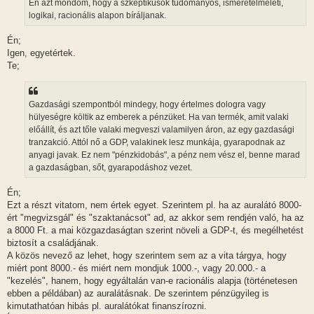
Én azt mondom, hogy a szkeptikusok tudományos, ismeretelméleti,
logikai, racionális alapon bíráljanak.
Én;
Igen, egyetértek.
Te;
Gazdasági szempontból mindegy, hogy értelmes dologra vagy
hülyeségre költik az emberek a pénzüket. Ha van termék, amit valaki
előállít, és azt tőle valaki megveszi valamilyen áron, az egy gazdasági
tranzakció. Attól nő a GDP, valakinek lesz munkája, gyarapodnak az
anyagi javak. Ez nem "pénzkidobás", a pénz nem vész el, benne marad
a gazdaságban, sőt, gyarapodáshoz vezet.
Én;
Ezt a részt vitatom, nem értek egyet. Szerintem pl. ha az auralátó 8000-
ért "megvizsgál" és "szaktanácsot" ad, az akkor sem rendjén való, ha az
a 8000 Ft. a mai közgazdaságtan szerint növeli a GDP-t, és megélhetést
biztosít a családjának.
A közös nevező az lehet, hogy szerintem sem az a vita tárgya, hogy
miért pont 8000.- és miért nem mondjuk 1000.-, vagy 20.000.- a
"kezelés", hanem, hogy egyáltalán van-e racionális alapja (történetesen
ebben a példában) az auralátásnak. De szerintem pénzügyileg is
kimutathatóan hibás pl. auralátókat finanszírozni.