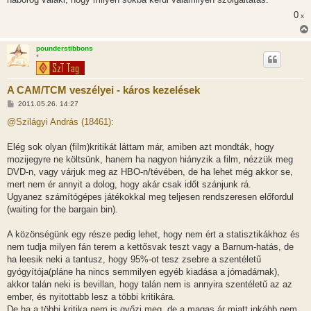
0
x
pounderstibbons
*
A CAM/TCM veszélyei - káros kezelések
H
2011.05.26. 14:27
o
z
@Szilágyi András (18461):
z
á
s
Elég sok olyan (film)kritikát láttam már, amiben azt mondták, hogy
z
mozijegyre ne költsünk, hanem ha nagyon hiányzik a film, nézzük meg
ó
l
DVD-n, vagy várjuk meg az HBO-n/tévében, de ha lehet még akkor se,
á
mert nem ér annyit a dolog, hogy akár csak időt szánjunk rá.
s
Ugyanez számítógépes játékokkal meg teljesen rendszeresen előfordul
(waiting for the bargain bin).
A közönségünk egy része pedig lehet, hogy nem ért a statisztikákhoz és
nem tudja milyen fán terem a kettősvak teszt vagy a Barnum-hatás, de
ha leesik neki a tantusz, hogy 95%-ot tesz zsebre a szentéletű
gyógyítója(pláne ha nincs semmilyen egyéb kiadása a jómadárnak),
akkor talán neki is bevillan, hogy talán nem is annyira szentéletű az az
ember, és nyitottabb lesz a többi kritikára.
De ha a többi kritika nem is győzi meg, de a magas ár miatt inkább nem