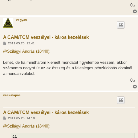
z
0
ó
x
l
á
s
vegyati
A CAM/TCM veszélyei - káros kezelések
H
2011.05.25. 12:41
o
z
@Szilágyi András (18440):
z
á
s
Lehet, de ha mindhárom kiemelt mondatot figyelembe veszem, akkor
z
számomra nagyot üt az az összeg és a felesleges pénzkidobás dominál
ó
l
a mondanivalóból.
á
0
s
x
vaskalapos
A CAM/TCM veszélyei - káros kezelések
H
2011.05.25. 14:10
o
z
@Szilágyi András (18440):
z
á
s