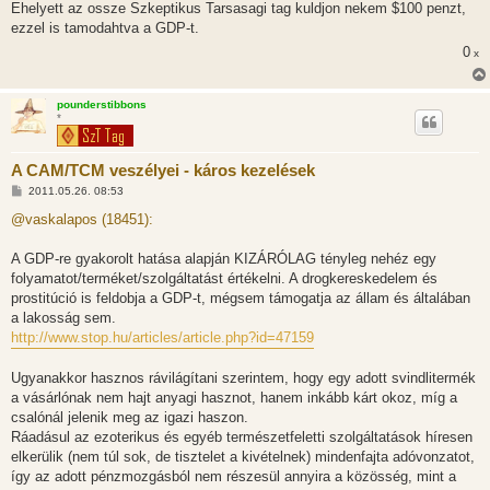
l
Ehelyett az ossze Szkeptikus Tarsasagi tag kuldjon nekem $100 penzt,
á
ezzel is tamodahtva a GDP-t.
s
0
x
pounderstibbons
*
A CAM/TCM veszélyei - káros kezelések
H
2011.05.26. 08:53
o
z
@vaskalapos (18451):
z
á
s
A GDP-re gyakorolt hatása alapján KIZÁRÓLAG tényleg nehéz egy
z
folyamatot/terméket/szolgáltatást értékelni. A drogkereskedelem és
ó
l
prostitúció is feldobja a GDP-t, mégsem támogatja az állam és általában
á
a lakosság sem.
s
http://www.stop.hu/articles/article.php?id=47159
Ugyanakkor hasznos rávilágítani szerintem, hogy egy adott svindlitermék
a vásárlónak nem hajt anyagi hasznot, hanem inkább kárt okoz, míg a
csalónál jelenik meg az igazi haszon.
Ráadásul az ezoterikus és egyéb természetfeletti szolgáltatások híresen
elkerülik (nem túl sok, de tisztelet a kivételnek) mindenfajta adóvonzatot,
így az adott pénzmozgásból nem részesül annyira a közösség, mint a