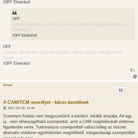
/OFF Elnézést!
OFF
Lehetek szkeptikus a (mai) piaci alapú, globális közgazdaságtannal
szemben?
/OFF Elnézést!
OFF
Lehetsz, de ha nem vagy közgazdász akkor vigyázz nehogy Gorni
legyél...
/OFF Elnézést!
0
x
Avoué
A CAM/TCM veszélyei - káros kezelések
H
2011.05.28. 14:46
o
z
Szerintem András nem leegyszerűsíti a kérdést, inkább árnyalja. Ad egy
z
új , nem elhanyagolható szempontot, amit a CAM megítélésénél érdemes
á
s
figyelembe venni. Tudományos szempontból valószínűleg az összes
z
alternatív módszer egyértelműen megítélhető, közgazdasági szempontból
ó
l