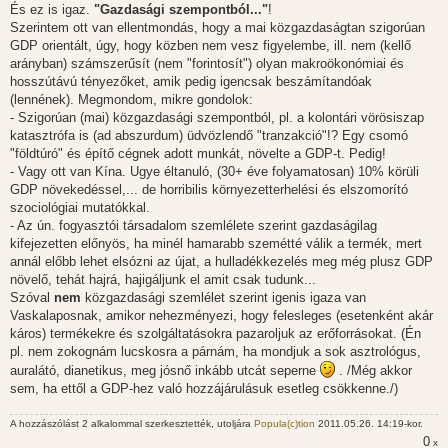
És ez is igaz.
"Gazdasági szempontból..."
!
Szerintem ott van ellentmondás, hogy a mai közgazdaságtan szigorúan
GDP orientált, úgy, hogy közben nem vesz figyelembe, ill. nem (kellő
arányban) számszerűsít (nem "forintosít") olyan makroökonómiai és
hosszútávú tényezőket, amik pedig igencsak beszámítandóak
(lennének). Megmondom, mikre gondolok:
- Szigorúan (mai) közgazdasági szempontból, pl. a kolontári vörösiszap
katasztrófa is (ad abszurdum) üdvözlendő "tranzakció"!? Egy csomó
"földtúró" és építő cégnek adott munkát, növelte a GDP-t. Pedig!
- Vagy ott van Kína. Ugye éltanuló, (30+ éve folyamatosan) 10% körüli
GDP növekedéssel,... de horribilis környezetterhelési és elszomorító
szociológiai mutatókkal.
- Az ún. fogyasztói társadalom szemlélete szerint gazdaságilag
kifejezetten előnyös, ha minél hamarabb szemétté válik a termék, mert
annál előbb lehet elsózni az újat, a hulladékkezelés meg még plusz GDP
növelő, tehát hajrá, hajigáljunk el amit csak tudunk...
Szóval
nem
közgazdasági szemlélet szerint igenis igaza van
Vaskalaposnak, amikor nehezményezi, hogy felesleges (esetenként akár
káros) termékekre és szolgáltatásokra pazaroljuk az erőforrásokat. (Én
pl. nem zokognám lucskosra a párnám, ha mondjuk a sok asztrológus,
auralátó, dianetikus, meg jósnő inkább utcát seperne
. /Még akkor
sem, ha ettől a GDP-hez való hozzájárulásuk esetleg csökkenne./)
A hozzászólást 2 alkalommal szerkesztették, utoljára
Popula(c)tion
2011.05.26. 14:19-kor.
0
x