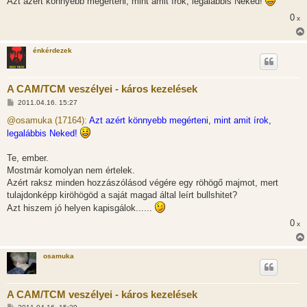
Azt azért könnyebb megérteni, mint amit írok, legalábbis Neked!
á
s
0
x
z
ó
l
á
énkérdezek
s
A CAM/TCM veszélyei - káros kezelések
H
2011.04.16. 15:27
o
z
@osamuka (17164):
Azt azért könnyebb megérteni, mint amit írok,
z
legalábbis Neked!
á
s
z
Te, ember.
ó
l
Mostmár komolyan nem értelek.
á
Azért raksz minden hozzászólásod végére egy röhögő majmot, mert
s
tulajdonképp kiröhögöd a saját magad által leírt bullshitet?
Azt hiszem jó helyen kapisgálok......
0
x
osamuka
A CAM/TCM veszélyei - káros kezelések
H