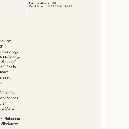
z
Hozzászólások:
248
Csatlakozott:
2013.01.06. 20:37
a
a
t
e
t
e
j
é
r
knak az
e
tt .
k közül egy:
s uralkodója
, Berenikét
rú fiát is
 meg:
erzselt
ult
él királya
. Antióchosz
. 17.
ia (Asia
sz Philopátor
Héliodorosz