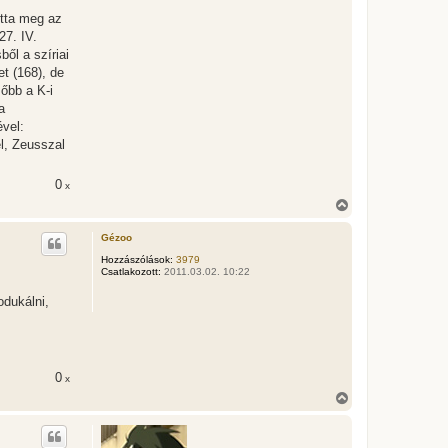
otta meg az
27. IV.
ből a szíriai
et (168), de
sőbb a K-i
a
vel:
el, Zeusszal
0
x
V
i
s
Gézoo
s
z
Hozzászólások:
3979
Csatlakozott:
2011.03.02. 10:22
a
a
odukálni,
t
e
t
e
j
é
0
x
r
V
e
i
s
s