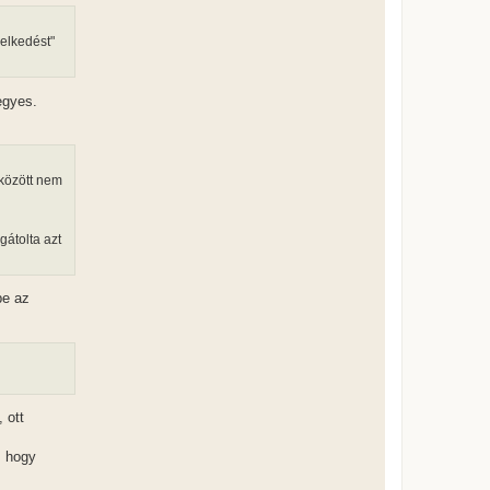
melkedést"
egyes.
 között nem
gátolta azt
be az
 ott
, hogy