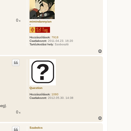
z
a
a
t
e
0
x
t
mimindannyian
*
e
j
é
Hozzászólások:
7918
r
Csatlakozott:
2011.04.23. 16:20
e
Tartózkodási hely:
Szoboszló
V
i
s
s
z
a
a
t
e
t
Question
e
Hozzászólások:
1060
j
Csatlakozott:
2012.05.30. 14:38
é
r
meg).
e
0
x
V
i
s
Szabolcs
s