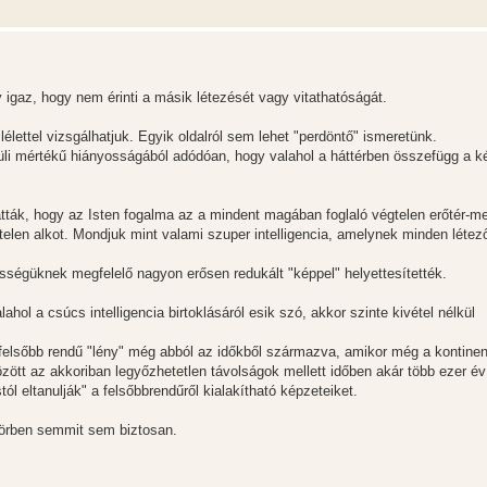
igaz, hogy nem érinti a másik létezését vagy vitathatóságát.
lettel vizsgálhatjuk. Egyik oldalról sem lehet "perdöntő" ismeretünk.
li mértékű hiányosságából adódóan, hogy valahol a háttérben összefügg a ké
atták, hogy az Isten fogalma az a mindent magában foglaló végtelen erőtér-me
ttelen alkot. Mondjuk mint valami szuper intelligencia, amelynek minden létez
sségüknek megfelelő nagyon erősen redukált "képpel" helyettesítették.
ol a csúcs intelligencia birtoklásáról esik szó, akkor szinte kivétel nélkül
felsőbb rendű "lény" még abból az időkből származva, amikor még a kontine
özött az akkoriban legyőzhetetlen távolságok mellett időben akár több ezer év
l eltanulják" a felsőbbrendűről kialakítható képzeteiket.
körben semmit sem biztosan.