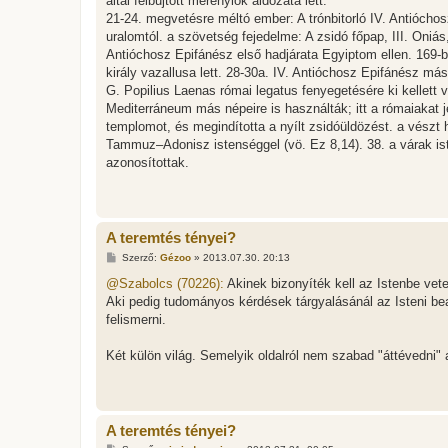
által felbujtott merénylők áldozata lett.
21-24. megvetésre méltó ember: A trónbitorló IV. Antióchos
uralomtól. a szövetség fejedelme: A zsidó főpap, III. Oniá
Antióchosz Epifánész első hadjárata Egyiptom ellen. 169-ban 
király vazallusa lett. 28-30a. IV. Antióchosz Epifánész má
G. Popilius Laenas római legatus fenyegetésére ki kellett vo
Mediterráneum más népeire is használták; itt a rómaiakat j
templomot, és megindította a nyílt zsidóüldözést. a vész
Tammuz–Adonisz istenséggel (vö. Ez 8,14). 38. a várak iste
azonosítottak.
A teremtés tényei?
H
Szerző:
Gézoo
»
2013.07.30. 20:13
o
z
@Szabolcs (70226):
Akinek bizonyíték kell az Istenbe vete
z
Aki pedig tudományos kérdések tárgyalásánál az Isteni be
á
s
felismerni.
z
ó
l
Két külön világ. Semelyik oldalról nem szabad "áttévedni" 
á
s
A teremtés tényei?