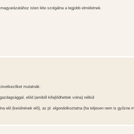
 magyarázatához isten léte szolgálna a legjobb elméletnek.
 következőket mutatnák:
jgazdagsággal, előd (amiből kifejlődhettek volna) nélkül
a elő (kerülnének elő), az pl. elgondolkoztatna (ha teljesen nem is győzne 