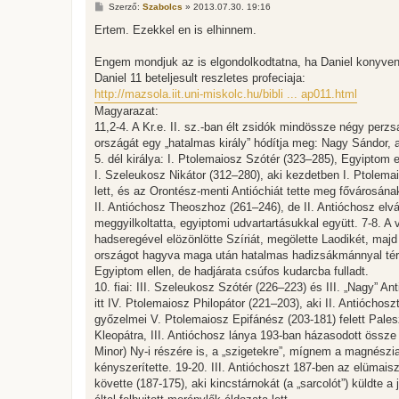
H
Szerző:
Szabolcs
»
2013.07.30. 19:16
o
z
Ertem. Ezekkel en is elhinnem.
z
á
s
Engem mondjuk az is elgondolkodtatna, ha Daniel konyvene
z
Daniel 11 beteljesult reszletes profeciaja:
ó
l
http://mazsola.iit.uni-miskolc.hu/bibli ... ap011.html
á
Magyarazat:
s
11,2-4. A Kr.e. II. sz.-ban élt zsidók mindössze négy perz
országát egy „hatalmas király” hódítja meg: Nagy Sándor, 
5. dél királya: I. Ptolemaiosz Szótér (323–285), Egyiptom
I. Szeleukosz Nikátor (312–280), aki kezdetben I. Ptolema
lett, és az Orontész-menti Antióchiát tette meg fővárosána
II. Antióchosz Theoszhoz (261–246), de II. Antióchosz elvá
meggyilkoltatta, egyiptomi udvartartásukkal együtt. 7-8. A
hadseregével elözönlötte Szíriát, megölette Laodikét, majd 
országot hagyva maga után hatalmas hadizsákmánnyal tért 
Egyiptom ellen, de hadjárata csúfos kudarcba fulladt.
10. fiai: III. Szeleukosz Szótér (226–223) és III. „Nagy” A
itt IV. Ptolemaiosz Philopátor (221–203), aki II. Antióchos
győzelmei V. Ptolemaiosz Epifánész (203-181) felett Palesz
Kleopátra, III. Antióchosz lánya 193-ban házasodott össze 
Minor) Ny-i részére is, a „szigetekre”, mígnem a magnészi
kényszerítette. 19-20. III. Antióchoszt 187-ben az elümais
követte (187-175), aki kincstárnokát (a „sarcolót”) küldte