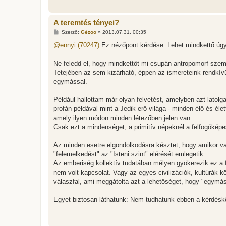
A teremtés tényei?
H
Szerző:
Gézoo
»
2013.07.31. 00:35
o
z
@ennyi (70247):
Ez nézőpont kérdése. Lehet mindkettő úgy 
z
á
s
Ne feledd el, hogy mindkettőt mi csupán antropomorf szemlé
z
Tetejében az sem kizárható, éppen az ismereteink rendkívü
ó
l
egymással.
á
s
Például hallottam már olyan felvetést, amelyben azt latolg
profán példával mint a Jedik erő világa - minden élő és éle
amely ilyen módon minden létezőben jelen van.
Csak ezt a mindenséget, a primitív népeknél a felfogóképe
Az minden esetre elgondolkodásra késztet, hogy amikor valah
"felemelkedést" az "Isteni szint" elérését emlegetik.
Az emberiség kollektív tudatában mélyen gyökerezik ez a 
nem volt kapcsolat. Vagy az egyes civilizációk, kultúrák k
válaszfal, ami meggátolta azt a lehetőséget, hogy "egymástó
Egyet biztosan láthatunk: Nem tudhatunk ebben a kérdés