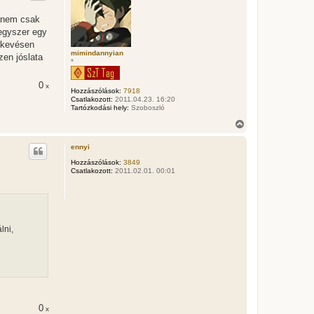
z
a
g nem csak
a
egyszer egy
t
e
s kevésen
t
mimindannyian
zen jóslata
*
e
j
é
0
x
Hozzászólások:
7918
r
Csatlakozott:
2011.04.23. 16:20
e
Tartózkodási hely:
Szoboszló
V
i
s
ennyi
s
z
Hozzászólások:
3849
Csatlakozott:
2011.02.01. 00:01
a
a
t
e
t
e
lni,
j
é
r
e
0
x