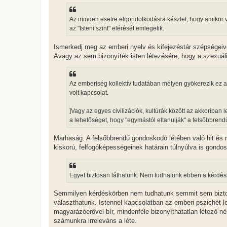
Az minden esetre elgondolkodásra késztet, hogy amikor vala
az "Isteni szint" elérését emlegetik.
Ismerkedj meg az emberi nyelv és kifejezéstár szépségeiv
Avagy az sem bizonyíték isten létezésére, hogy a szexuáli
Az emberiség kollektív tudatában mélyen gyökerezik ez 
volt kapcsolat.
]Vagy az egyes civilizációk, kultúrák között az akkoriban 
a lehetőséget, hogy "egymástól eltanulják" a felsőbbrendű
Marhaság. A felsőbbrendű gondoskodó létében való hit és 
kiskorú, felfogóképességeinek határain túlnyúlva is gondo
Egyet biztosan láthatunk: Nem tudhatunk ebben a kérdé
Semmilyen kérdéskörben nem tudhatunk semmit sem bizto
választhatunk. Istennel kapcsolatban az emberi pszichét l
magyarázóerővel bír, mindenféle bizonyíthatatlan létező nél
számunkra irreleváns a léte.