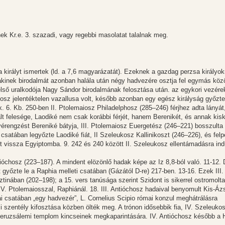
k Kr.e. 3. szazadi, vagy regebbi masolatat talalnak meg.
sa királyt ismertek (ld. a 7,6 magyarázatát). Ezeknek a gazdag perzsa királyo
akinek birodalmát azonban halála után négy hadvezére osztja fel egymás közö
 első uralkodója Nagy Sándor birodalmának felosztása után. az egykori vezére
iosz jelentéktelen vazallusa volt, később azonban egy egész királyság győzte
k. 6. Kb. 250-ben II. Ptolemaiosz Philadelphosz (285–246) férjhez adta lányát
lt felesége, Laodiké nem csak korábbi férjét, hanem Berenikét, és annak kisko
 vérengzést Bereniké bátyja, III. Ptolemaiosz Euergetész (246–221) bosszulta
csatában legyőzte Laodiké fiát, II Szeleukosz Kallinikoszt (246–226), és felp
vissza Egyiptomba. 9. 242 és 240 között II. Szeleukosz ellentámadásra ind
ntióchosz (223–187). A mindent elözönlő hadak képe az Iz 8,8-ból való. 11-12. D
zt győzte le a Raphia melleti csatában (Gázától D-re) 217-ben. 13-16. Ezek III
tinában (202–198); a 15. vers tanúsága szerint Szidont is sikerrel ostromolta
V. Ptolemaiosszal, Raphiánál. 18. III. Antióchosz hadaival benyomult Kis-Ázs
ai csatában „egy hadvezér”, L. Cornelius Scipio római konzul meghátrálásra
zi szentély kifosztása közben ölték meg. A trónon idősebbik fia, IV. Szeleuko
 a jeruzsálemi templom kincseinek megkaparintására. IV. Antióchosz később a 