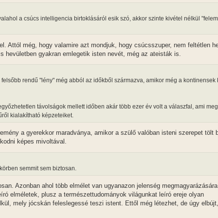
hol a csúcs intelligencia birtoklásáról esik szó, akkor szinte kivétel nélkül "fele
el. Attól még, hogy valamire azt mondjuk, hogy csúcsszuper, nem feltétlen h
s hevületben gyakran emlegetik isten nevét, még az ateisták is.
a felsőbb rendű "lény" még abból az időkből származva, amikor még a kontinensek
legyőzhetetlen távolságok mellett időben akár több ezer év volt a válaszfal, ami meg
ről kialakítható képzeteiket.
remény a gyerekkor maradványa, amikor a szülő valóban isteni szerepet tölt 
skodni képes mivoltával.
skörben semmit sem biztosan.
san. Azonban ahol több elmélet van ugyanazon jelenség megmagyarázására,
eíró elméletek, plusz a természettudományok világunkat leíró ereje olyan
kül, mely jócskán feleslegessé teszi istent. Ettől még létezhet, de úgy elbújt