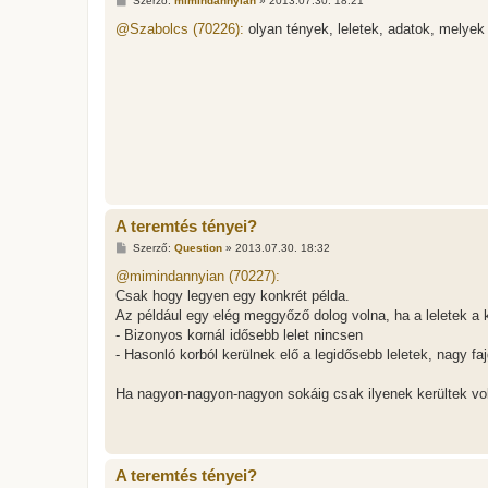
Szerző:
mimindannyian
»
2013.07.30. 18:21
o
z
@Szabolcs (70226):
olyan tények, leletek, adatok, melyek
z
á
s
z
ó
l
á
s
A teremtés tényei?
H
Szerző:
Question
»
2013.07.30. 18:32
o
z
@mimindannyian (70227):
z
Csak hogy legyen egy konkrét példa.
á
s
Az például egy elég meggyőző dolog volna, ha a leletek a
z
- Bizonyos kornál idősebb lelet nincsen
ó
l
- Hasonló korból kerülnek elő a legidősebb leletek, nagy fa
á
s
Ha nagyon-nagyon-nagyon sokáig csak ilyenek kerültek voln
A teremtés tényei?