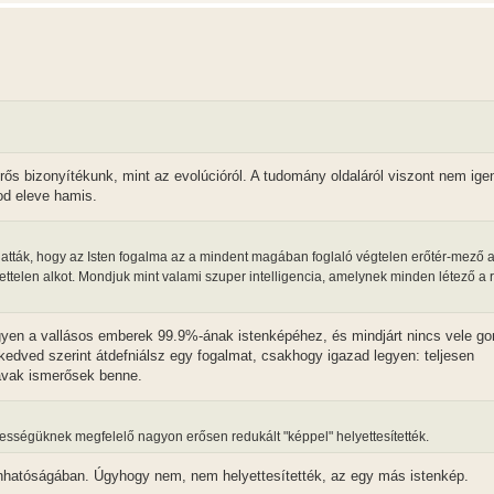
erős bizonyítékunk, mint az evolúcióról. A tudomány oldaláról viszont nem igen
od eleve hamis.
lgatták, hogy az Isten fogalma az a mindent magában foglaló végtelen erőtér-mező am
lettelen alkot. Mondjuk mint valami szuper intelligencia, amelynek minden létező a 
egyen a vallásos emberek 99.9%-ának istenképéhez, és mindjárt nincs vele g
edved szerint átdefniálsz egy fogalmat, csakhogy igazad legyen: teljesen
zavak ismerősek benne.
pességüknek megfelelő nagyon erősen redukált "képpel" helyettesítették.
hatóságában. Úgyhogy nem, nem helyettesítették, az egy más istenkép.