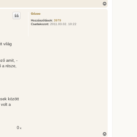
V
i
s
Gézoo
s
z
Hozzászólások:
3979
Csatlakozott:
2011.03.02. 10:22
a
a
t
e
t
t világ
e
j
é
r
ző amit, -
e
ő a része,
nsek között
 volt a
0
x
V