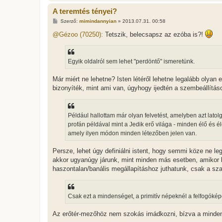
A teremtés tényei?
H
Szerző:
mimindannyian
»
2013.07.31. 00:58
o
z
@Gézoo (70250):
Tetszik, belecsapsz az ezóba is?!
z
á
s
z
Egyik oldalról sem lehet "perdöntő" ismeretünk.
ó
l
á
Már miért ne lehetne? Isten létéről lehetne legalább olyan 
s
bizonyíték, mint ami van, úgyhogy ijedtén a szembeállítás
Például hallottam már olyan felvetést, amelyben azt lato
profán példával mint a Jedik erő világa - minden élő és é
amely ilyen módon minden létezőben jelen van.
Persze, lehet úgy definiálni istent, hogy semmi köze ne l
akkor ugyanúgy járunk, mint minden más esetben, amikor k
haszontalan/banális megállapításhoz juthatunk, csak a s
Csak ezt a mindenséget, a primitív népeknél a felfogóké
Az erőtér-mezőhöz nem szokás imádkozni, bízva a minden