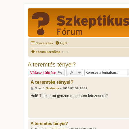
Gyors linkek
GyIK
Fórum kezdőlap
A teremtés tényei?
Válasz küldése
A teremtés tényei?
H
Szerző:
Szabolcs
»
2013.07.30. 18:12
o
z
Hali! Titeket mi gyozne meg Isten letezeserol?
z
á
s
z
ó
l
á
A teremtés tényei?
s
H