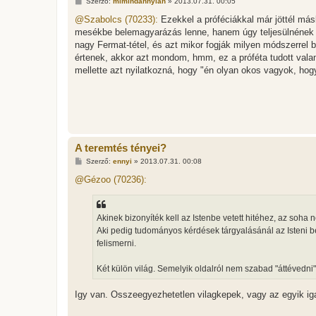
H
Szerző:
mimindannyian
»
2013.07.31. 00:05
o
z
@Szabolcs (70233):
Ezekkel a próféciákkal már jöttél má
z
mesékbe belemagyarázás lenne, hanem úgy teljesülnének b
á
s
nagy Fermat-tétel, és azt mikor fogják milyen módszerrel 
z
értenek, akkor azt mondom, hmm, ez a próféta tudott valam
ó
l
mellette azt nyilatkozná, hogy "én olyan okos vagyok, hogy 
á
s
A teremtés tényei?
H
Szerző:
ennyi
»
2013.07.31. 00:08
o
z
@Gézoo (70236):
z
á
s
z
Akinek bizonyíték kell az Istenbe vetett hitéhez, az soha 
ó
l
Aki pedig tudományos kérdések tárgyalásánál az Isteni b
á
felismerni.
s
Két külön világ. Semelyik oldalról nem szabad "áttévedni"
Igy van. Osszeegyezhetetlen vilagkepek, vagy az egyik ig