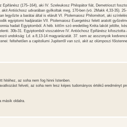
z Epifánész (175–164), aki IV. Szeleukosz Philopátor fiát, Demetrioszt foszt
s, akit Antióchosz udvarában gyilkoltak meg, 170-ben (vö. 2Makk 4,33-35). 25-
legyőzte a barátai által is elárult VI. Ptolemaiosz Philométort, aki színlelés
sodik egyiptomi hadjáratán VII. Ptolemaiosz Euergetész felett aratott győzelm
nnia hadait Egyiptomból. A héb. kittîm szó eredetileg Kréta lakóit jelölte, ké
elenti. 30b-31. Egyiptomból visszatérve IV. Antióchosz Epifánész kifosztotta 
t hozó undokság: Ld. a 8,13-14 magyarázatát. 37. sem az asszonyok kedvencé
nei: feltehetően a capitoliumi Jupiterről van szó, akit az olümposzi főistenn
tt hitéhez, az soha nem fog hinni Istenben.
avatkozást felveti, az soha nem lesz képes tudományos értékű eredményt pr
a másik oldalra.