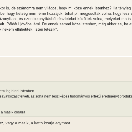
skor is, de számomra nem világos, hogy mi köze ennek Istenhez? Ha tényle
e, hogy kétség nem férne hozzájuk, tehát pl. megjósolták volna, hogy lesz 
bizonyítani, és ezen bizonyításból részleteket közöltek volna, melyeket ma i
it. Például jövőbe látni. De ennek semmi köze istenhez, még akkor se, ha e
nekem elhihetitek, isten létezik".
nem fog hinni Istenben.
eavatkozást felveti, az soha nem lesz képes tudományos értékű eredményt produká
 a másik oldalra.
az, vagy a masik, a ketto kzarja egymast.