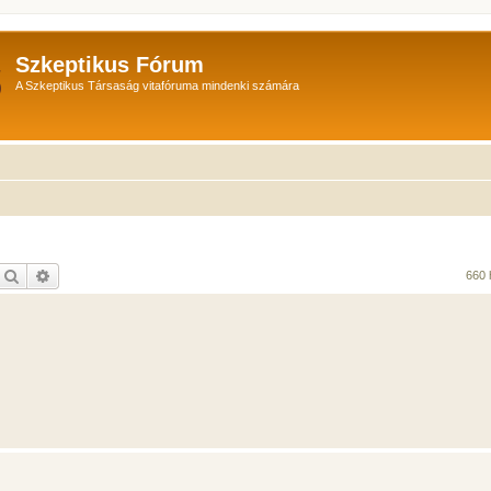
Szkeptikus Fórum
A Szkeptikus Társaság vitafóruma mindenki számára
Keresés
Részletes keresés
660 