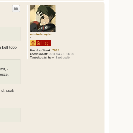
i
s
s
z
a
a
t
e
t
mimindannyian
*
e
j
é
 kell több
Hozzászólások:
7918
r
Csatlakozott:
2011.04.23. 16:20
e
Tartózkodási hely:
Szoboszló
it, -
része,
ond, csak