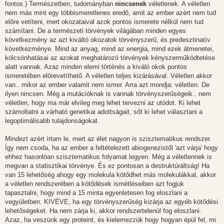
fontos.) Természetben, tudományban
nincsenek
véletlenek. A véletlen
nem más mint egy többismeretlenes eredő, amit az ember azért nem tud
előre vetíteni, mert okozataival azok pontos ismerete nélkül nem tud
számítani. De a természeti törvények világában minden egyes
következmény az azt kiváltó okozatok törvényszerű, és predesztinatív
következménye. Mind az anyag, mind az energia, mind ezek átmenetei,
kölcsönhatásai az azokat meghatározó törvények kényszerműködtetése
alatt vannak. Azaz minden elemi történés a kiváló okok pontos
ismeretében előrevetíthető. A véletlen teljes kizárásával. Véletlen akkor
van.. mikor az ember valamit nem ismer. Arra azt mondja: véletlen. De
ilyen nincsen. Még a mutációknak is vannak törvényszerűségeik.. nem
véletlen, hogy ma már elvileg meg lehet tervezni az utódot. Ki lehet
számoltatni a várható genetikai adottságait, sőt ki lehet választani a
legoptimálisabb tulajdonságokat.
Mindezt azért írtam le, mert az élet nagyon is szisztematikus rendszer.
Így nem csoda, ha az ember a feltételezett abiogenezistől 'azt várja' hogy
ehhez hasonlóan szisztematikus folyamat legyen. Még a véletlennek is
megvan a statisztikai törvénye. És ez pontosan a destruktúráltság! Ha
van 15 lehetőség ahogy egy molekula kötődhet más molekulákkal, akkor
a véletlen rendszerében a kötődések ismétléseiben azt fogjuk
tapasztalni, hogy mind a 15 minta egyenletesen fog eloszlani a
vegyületben. KIVÉVE, ha egy törvényszerűség kizárja az egyéb kötődési
lehetőségeket. Ha nem zárja ki, akkor rendszertelenül fog eloszlani.
Azaz, ha veszünk egy proteint, és kielemezzük hogy hogyan épül fel, mi