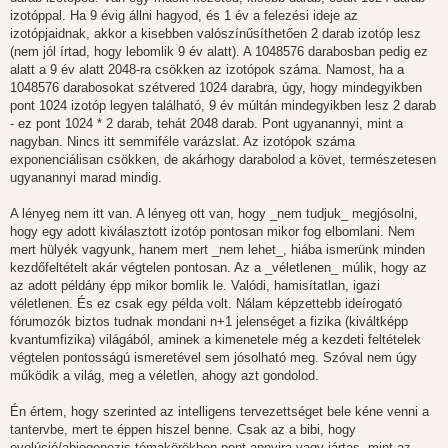
izotóppal. Ha 9 évig állni hagyod, és 1 év a felezési ideje az
izotópjaidnak, akkor a kisebben valószínűsíthetően 2 darab izotóp lesz
(nem jól írtad, hogy lebomlik 9 év alatt). A 1048576 darabosban pedig ez
alatt a 9 év alatt 2048-ra csökken az izotópok száma. Namost, ha a
1048576 darabosokat szétvered 1024 darabra, úgy, hogy mindegyikben
pont 1024 izotóp legyen található, 9 év múltán mindegyikben lesz 2 darab
- ez pont 1024 * 2 darab, tehát 2048 darab. Pont ugyanannyi, mint a
nagyban. Nincs itt semmiféle varázslat. Az izotópok száma
exponenciálisan csökken, de akárhogy darabolod a követ, természetesen
ugyanannyi marad mindig.
A lényeg nem itt van. A lényeg ott van, hogy _nem tudjuk_ megjósolni,
hogy egy adott kiválasztott izotóp pontosan mikor fog elbomlani. Nem
mert hülyék vagyunk, hanem mert _nem lehet_, hiába ismerünk minden
kezdőfeltételt akár végtelen pontosan. Az a _véletlenen_ múlik, hogy az
az adott példány épp mikor bomlik le. Valódi, hamisítatlan, igazi
véletlenen. És ez csak egy példa volt. Nálam képzettebb ideírogató
fórumozók biztos tudnak mondani n+1 jelenséget a fizika (kiváltképp
kvantumfizika) világából, aminek a kimenetele még a kezdeti feltételek
végtelen pontosságú ismeretével sem jósolható meg. Szóval nem úgy
működik a világ, meg a véletlen, ahogy azt gondolod.
Én értem, hogy szerinted az intelligens tervezettséget bele kéne venni a
tantervbe, mert te éppen hiszel benne. Csak az a bibi, hogy
evolúció/abiogenezis témakörökben pont annyira vagy jártas, mint az