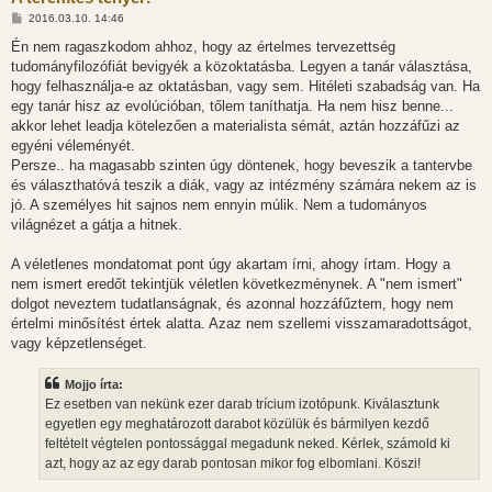
H
2016.03.10. 14:46
o
z
Én nem ragaszkodom ahhoz, hogy az értelmes tervezettség
z
tudományfilozófiát bevigyék a közoktatásba. Legyen a tanár választása,
á
s
hogy felhasználja-e az oktatásban, vagy sem. Hitéleti szabadság van. Ha
z
egy tanár hisz az evolúcióban, tőlem taníthatja. Ha nem hisz benne...
ó
l
akkor lehet leadja kötelezően a materialista sémát, aztán hozzáfűzi az
á
egyéni véleményét.
s
Persze.. ha magasabb szinten úgy döntenek, hogy beveszik a tantervbe
és választhatóvá teszik a diák, vagy az intézmény számára nekem az is
jó. A személyes hit sajnos nem ennyin múlik. Nem a tudományos
világnézet a gátja a hitnek.
A véletlenes mondatomat pont úgy akartam írni, ahogy írtam. Hogy a
nem ismert eredőt tekintjük véletlen következménynek. A "nem ismert"
dolgot neveztem tudatlanságnak, és azonnal hozzáfűztem, hogy nem
értelmi minősítést értek alatta. Azaz nem szellemi visszamaradottságot,
vagy képzetlenséget.
Mojjo írta:
Ez esetben van nekünk ezer darab trícium izotópunk. Kiválasztunk
egyetlen egy meghatározott darabot közülük és bármilyen kezdő
feltételt végtelen pontossággal megadunk neked. Kérlek, számold ki
azt, hogy az az egy darab pontosan mikor fog elbomlani. Köszi!