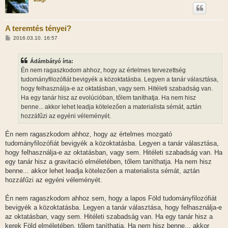
A teremtés tényei?
H
2016.03.10. 16:57
o
z
z
Ádámbátyó írta:
á
s
Én nem ragaszkodom ahhoz, hogy az értelmes tervezettség
z
tudományfilozófiát bevigyék a közoktatásba. Legyen a tanár választása,
ó
l
hogy felhasználja-e az oktatásban, vagy sem. Hitéleti szabadság van.
á
Ha egy tanár hisz az evolúcióban, tőlem taníthatja. Ha nem hisz
s
benne... akkor lehet leadja kötelezően a materialista sémát, aztán
hozzáfűzi az egyéni véleményét.
Én nem ragaszkodom ahhoz, hogy az értelmes mozgató
tudományfilozófiát bevigyék a közoktatásba. Legyen a tanár választása,
hogy felhasználja-e az oktatásban, vagy sem. Hitéleti szabadság van. Ha
egy tanár hisz a gravitació elméletében, tőlem taníthatja. Ha nem hisz
benne... akkor lehet leadja kötelezően a materialista sémát, aztán
hozzáfűzi az egyéni véleményét.
Én nem ragaszkodom ahhoz sem, hogy a lapos Föld tudományfilozófiát
bevigyék a közoktatásba. Legyen a tanár választása, hogy felhasználja-e
az oktatásban, vagy sem. Hitéleti szabadság van. Ha egy tanár hisz a
kerek Föld elméletében, tőlem taníthatja. Ha nem hisz benne... akkor