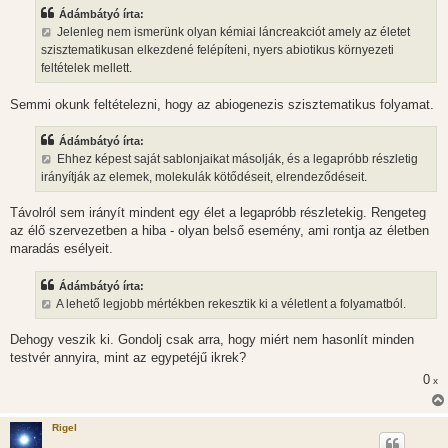
Ádámbátyó írta:
Jelenleg nem ismerünk olyan kémiai láncreakciót amely az életet
szisztematikusan elkezdené felépíteni, nyers abiotikus környezeti
feltételek mellett.
Semmi okunk feltételezni, hogy az abiogenezis szisztematikus folyamat.
Ádámbátyó írta:
Ehhez képest saját sablonjaikat másolják, és a legapróbb részletig
irányítják az elemek, molekulák kötődéseit, elrendeződéseit.
Távolról sem irányít mindent egy élet a legapróbb részletekig. Rengeteg
az élő szervezetben a hiba - olyan belső esemény, ami rontja az életben
maradás esélyeit.
Ádámbátyó írta:
A lehető legjobb mértékben rekesztik ki a véletlent a folyamatból.
Dehogy veszik ki. Gondolj csak arra, hogy miért nem hasonlít minden
testvér annyira, mint az egypetéjű ikrek?
0
x
Rigel