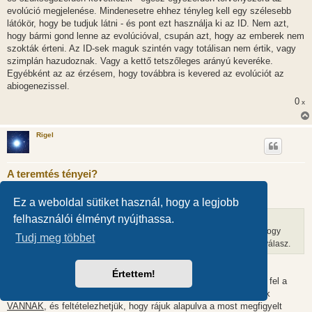
evolúció megjelenése. Mindenesetre ehhez tényleg kell egy szélesebb
látókör, hogy be tudjuk látni - és pont ezt használja ki az ID. Nem azt,
hogy bármi gond lenne az evolúcióval, csupán azt, hogy az emberek nem
szokták érteni. Az ID-sek maguk szintén vagy totálisan nem értik, vagy
szimplán hazudoznak. Vagy a kettő tetszőleges arányú keveréke.
Egyébként az az érzésem, hogy továbbra is kevered az evolúciót az
abiogenezissel.
0
x
Rigel
A teremtés tényei?
H
2016.03.11. 13:54
o
Ez a weboldal sütiket használ, hogy a legjobb
z
z
felhasználói élményt nyújthassa.
Ádámbátyó írta:
á
s
Ha az anyag, vagy energia, vagy fizika eredetére az a válasz, hogy
Tudj meg többet
z
"van", "vannak", akkor bármilyen feltételezett eredetre lehet ez válasz.
ó
l
á
Nem igazán.
s
Értettem!
A fizikai törvényszerűségeket ugyanis VIZSGÁLATTAL ismertük fel a
valóság működésében, azaz nyugodtan kijelenthetjük, hogy azok
VANNAK
, és feltételezhetjük, hogy rájuk alapulva a most megfigyelt