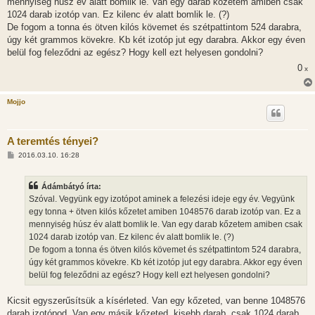
mennyiség húsz év alatt bomlik le. Van egy darab kőzetem amiben csak
z
1024 darab izotóp van. Ez kilenc év alatt bomlik le. (?)
ó
l
De fogom a tonna és ötven kilós kövemet és szétpattintom 524 darabra,
á
úgy két grammos kövekre. Kb két izotóp jut egy darabra. Akkor egy éven
s
belül fog feleződni az egész? Hogy kell ezt helyesen gondolni?
0
x
Mojjo
A teremtés tényei?
H
2016.03.10. 16:28
o
z
z
Ádámbátyó írta:
á
s
Szóval. Vegyünk egy izotópot aminek a felezési ideje egy év. Vegyünk
z
egy tonna + ötven kilós kőzetet amiben 1048576 darab izotóp van. Ez a
ó
l
mennyiség húsz év alatt bomlik le. Van egy darab kőzetem amiben csak
á
1024 darab izotóp van. Ez kilenc év alatt bomlik le. (?)
s
De fogom a tonna és ötven kilós kövemet és szétpattintom 524 darabra,
úgy két grammos kövekre. Kb két izotóp jut egy darabra. Akkor egy éven
belül fog feleződni az egész? Hogy kell ezt helyesen gondolni?
Kicsit egyszerűsítsük a kísérleted. Van egy kőzeted, van benne 1048576
darab izotópod. Van egy másik kőzeted, kisebb darab, csak 1024 darab