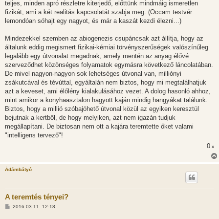
teljes, minden apró részletre kiterjedő, előttünk mindmáig ismeretlen
fizikát, ami a két realitás kapcsolatát szabja meg. (Occam testvér
lemondóan sóhajt egy nagyot, és már a kaszát kezdi élezni...)
Mindezekkel szemben az abiogenezis csupáncsak azt állítja, hogy az
általunk eddig megismert fizikai-kémiai törvényszerűségek valószínűleg
legalább egy útvonalat megadnak, amely mentén az anyag élővé
szerveződhet közönséges folyamatok egymásra következő láncolatában.
De mivel nagyon-nagyon sok lehetséges útvonal van, milliónyi
zsákutcával és tévúttal, egyáltalán nem biztos, hogy mi megtalálhatjuk
azt a keveset, ami élőlény kialakulásához vezet. A dolog hasonló ahhoz,
mint amikor a konyhaasztalon hagyott kaján mindig hangyákat találunk.
Biztos, hogy a millió szóbajöhető útvonal közül az egyiken keresztül
bejutnak a kertből, de hogy melyiken, azt nem igazán tudjuk
megállapítani. De biztosan nem ott a kajára teremtette őket valami
"intelligens tervező"!
0
x
Ádámbátyó
A teremtés tényei?
H
2016.03.11. 12:18
o
z