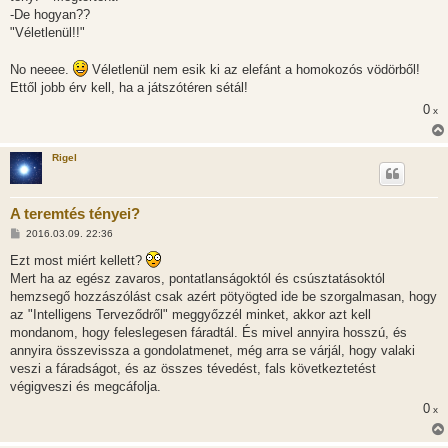
-De hogyan??
"Véletlenül!!"
No neeee.
Véletlenül nem esik ki az elefánt a homokozós vödörből!
Ettől jobb érv kell, ha a játszótéren sétál!
0
x
Rigel
A teremtés tényei?
H
2016.03.09. 22:36
o
z
Ezt most miért kellett?
z
Mert ha az egész zavaros, pontatlanságoktól és csúsztatásoktól
á
s
hemzsegő hozzászólást csak azért pötyögted ide be szorgalmasan, hogy
z
az "Intelligens Terveződről" meggyőzzél minket, akkor azt kell
ó
l
mondanom, hogy feleslegesen fáradtál. És mivel annyira hosszú, és
á
annyira összevissza a gondolatmenet, még arra se várjál, hogy valaki
s
veszi a fáradságot, és az összes tévedést, fals következtetést
végigveszi és megcáfolja.
0
x