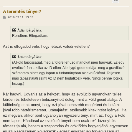
A teremtés tényei?
H
2016.03.11. 13:53
o
z
z
Ádámbátyó írta:
á
s
Rendben. Elfogadtam.
z
ó
l
Azt is elfogadod vele, hogy létezik valódi véletlen?
á
s
Ádámbátyó írta:
(A Föld laposságát, meg a földre lehúzó manókat meg hagyjuk. Ez egy
evolúció-fan taktika az ID ellen. A bolygó geometriája, meg a gravitáció
számomra nincs egy lapon a tudományban az evolúcióval. Teljesen
más tapasztalati szint! Az ID nem foglalkozik vele. Nincs benne logikai
hézag.)
Kár hagyni. Ugyanis az a helyzet, hogy az evolúció ugyanolyan teljes
körűen és tökéletesen bebizonyított dolog, mint a Föld geoid alakja. A
különbség csak annyi, hogy ezt jóval nehezebb megérteni és belátni -
jóval több háttérismeretet, utánajárást, szélesebb kitekintést igényel. Ha
ez megvan, akkor pont ugyanolyan egyszerű tény, mint az, hogy a Föld
nem lapos. Ráadásul az evolúció tényét nem csak n+1 bizonyíték
támasztja alá, hanem a szaporodás és öröklődés hogyanjából egyenesen
és szükségszerűen következik - egész egyszerűen törvényszerű az