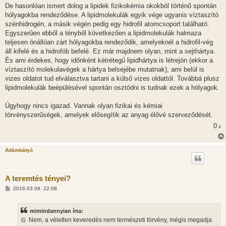
De hasonlóan ismert dolog a lipidek fizikokémia okokból történő spontán
hólyagokba rendeződése. A lipidmolekulák egyik vége ugyanis víztaszító
szénhidrogén, a másik végén pedig egy hidrofil atomcsoport található.
Egyszerűen ebből a tényből következően a lipidmolekulák halmaza
teljesen önállóan zárt hólyagokba rendeződik, amelyeknél a hidrofil-vég
áll kifelé és a hidrofób befelé. Ez már majdnem olyan, mint a sejthártya.
És ami érdekes, hogy időnként kétrétegű lipidhártya is létrejön (ekkor a
víztaszító molekulavégek a hártya belsejébe mutatnak), ami belül is
vizes oldatot tud elválasztva tartani a külső vizes oldattól. Továbbá plusz
lipidmolekulák beépülésével spontán osztódni is tudnak ezek a hólyagok.
Úgyhogy nincs igazad. Vannak olyan fizikai és kémiai
törvényszerűségek, amelyek elősegítik az anyag élővé szerveződését.
0
x
Ádámbátyó
A teremtés tényei?
H
2016.03.09. 22:08
o
z
z
mimindannyian írta:
á
s
Nem, a véletlen keveredés nem természeti törvény, mégis megadja
z