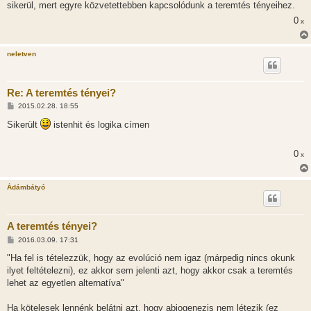
sikerül, mert egyre közvetettebben kapcsolódunk a teremtés tényeihez.
0
x
neletven
Re: A teremtés tényei?
H
2015.02.28. 18:55
o
z
Sikerült
istenhit és logika címen
z
á
s
0
x
z
ó
l
á
Ádámbátyó
s
A teremtés tényei?
H
2016.03.09. 17:31
o
z
"Ha fel is tételezzük, hogy az evolúció nem igaz (márpedig nincs okunk
z
ilyet feltételezni), ez akkor sem jelenti azt, hogy akkor csak a teremtés
á
s
lehet az egyetlen alternatíva"
z
ó
l
Ha kötelesek lennénk belátni azt, hogy abiogenezis nem létezik (ez