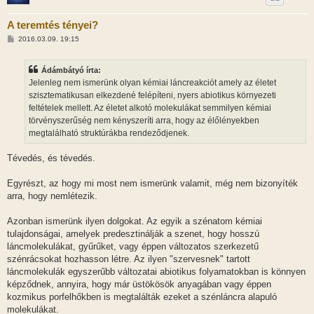
A teremtés tényei?
H
2016.03.09. 19:15
o
z
z
Ádámbátyó írta:
á
s
Jelenleg nem ismerünk olyan kémiai láncreakciót amely az életet
z
szisztematikusan elkezdené felépíteni, nyers abiotikus környezeti
ó
l
feltételek mellett. Az életet alkotó molekulákat semmilyen kémiai
á
törvényszerűség nem kényszeríti arra, hogy az élőlényekben
s
megtalálható struktúrákba rendeződjenek.
Tévedés, és tévedés.
Egyrészt, az hogy mi most nem ismerünk valamit, még nem bizonyíték
arra, hogy nemlétezik.
Azonban ismerünk ilyen dolgokat. Az egyik a szénatom kémiai
tulajdonságai, amelyek predesztinálják a szenet, hogy hosszú
láncmolekulákat, gyűrűket, vagy éppen változatos szerkezetű
szénrácsokat hozhasson létre. Az ilyen "szervesnek" tartott
láncmolekulák egyszerűbb változatai abiotikus folyamatokban is könnyen
képződnek, annyira, hogy már üstökösök anyagában vagy éppen
kozmikus porfelhőkben is megtalálták ezeket a szénláncra alapuló
molekulákat.