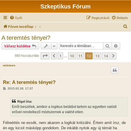
Szkeptikus Fórum
GyIK
Regisztráció
Belépés
K
Fórum kezdőlap
e
A teremtés tényei?
r
Keresés
Részlet
Válasz küldése
e
s
Oldal:
12
/
14
1
10
11
12
13
14
Előző
Követk
660 hozzászólás
…
é
neletven
s
Re: A teremtés tényei?
H
2015.02.28. 17:37
o
z
z
Rigel írta:
á
s
Erről beszélek, amikor a logikus belátást tartom az egyetlen valódi
z
erővel rendelkező módszernek a vakhit ellen.
ó
l
á
Félreértés ne essék, nem akarom a logikát kritizálni. Értem amit írsz, de
s
én egy kicsit másképp gondolom. De inkább nyitok egy új témát ha