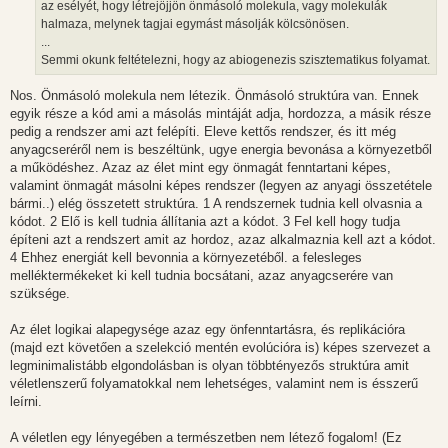
az esélyét, hogy létrejöjjön önmásoló molekula, vagy molekulák
ó
l
halmaza, melynek tagjai egymást másolják kölcsönösen.
á
...
s
Semmi okunk feltételezni, hogy az abiogenezis szisztematikus folyamat.
Nos. Önmásoló molekula nem létezik. Önmásoló struktúra van. Ennek
egyik része a kód ami a másolás mintáját adja, hordozza, a másik része
pedig a rendszer ami azt felépíti. Eleve kettős rendszer, és itt még
anyagcseréről nem is beszéltünk, ugye energia bevonása a környezetből
a működéshez. Azaz az élet mint egy önmagát fenntartani képes,
valamint önmagát másolni képes rendszer (legyen az anyagi összetétele
bármi..) elég összetett struktúra. 1 A rendszernek tudnia kell olvasnia a
kódot. 2 Elő is kell tudnia állítania azt a kódot. 3 Fel kell hogy tudja
építeni azt a rendszert amit az hordoz, azaz alkalmaznia kell azt a kódot.
4 Ehhez energiát kell bevonnia a környezetéből. a felesleges
melléktermékeket ki kell tudnia bocsátani, azaz anyagcserére van
szüksége.
Az élet logikai alapegysége azaz egy önfenntartásra, és replikációra
(majd ezt követően a szelekció mentén evolúcióra is) képes szervezet a
legminimalistább elgondolásban is olyan többtényezős struktúra amit
véletlenszerű folyamatokkal nem lehetséges, valamint nem is ésszerű
leírni.
A véletlen egy lényegében a természetben nem létező fogalom! (Ez