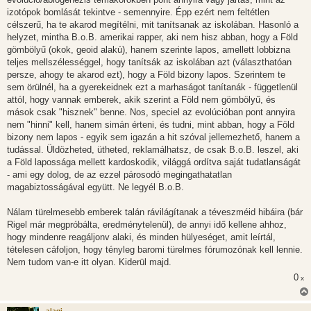
izotópok bomlását tekintve - semennyire. Épp ezért nem feltétlen
célszerű, ha te akarod megítélni, mit tanítsanak az iskolában. Hasonló a
helyzet, mintha B.o.B. amerikai rapper, aki nem hisz abban, hogy a Föld
gömbölyű (okok, geoid alakú), hanem szerinte lapos, amellett lobbizna
teljes mellszélességgel, hogy tanítsák az iskolában azt (választhatóan
persze, ahogy te akarod ezt), hogy a Föld bizony lapos. Szerintem te
sem örülnél, ha a gyerekeidnek ezt a marhaságot tanítanák - függetlenül
attól, hogy vannak emberek, akik szerint a Föld nem gömbölyű, és
mások csak "hisznek" benne. Nos, speciel az evolúcióban pont annyira
nem "hinni" kell, hanem simán érteni, és tudni, mint abban, hogy a Föld
bizony nem lapos - egyik sem igazán a hit szóval jellemezhető, hanem a
tudással. Üldözheted, ütheted, reklamálhatsz, de csak B.o.B. leszel, aki
a Föld lapossága mellett kardoskodik, világgá ordítva saját tudatlanságát
- ami egy dolog, de az ezzel párosodó megingathatatlan
magabiztosságával együtt. Ne legyél B.o.B.
Nálam türelmesebb emberek talán rávilágítanak a téveszméid hibáira (bár
Rigel már megpróbálta, eredménytelenül), de annyi idő kellene ahhoz,
hogy mindenre reagáljonv alaki, és minden hülyeséget, amit leírtál,
tételesen cáfoljon, hogy tényleg baromi türelmes fórumozónak kell lennie.
Nem tudom van-e itt olyan. Kiderül majd.
0
x
alagi