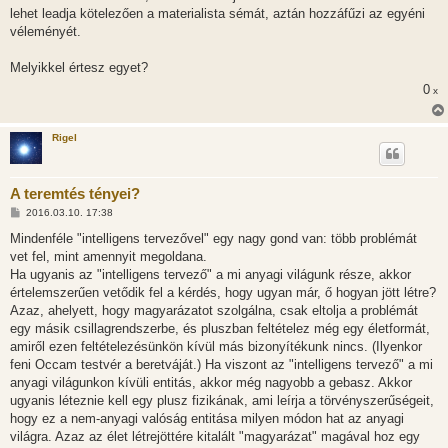
lehet leadja kötelezően a materialista sémát, aztán hozzáfűzi az egyéni
véleményét.
Melyikkel értesz egyet?
0
x
Rigel
A teremtés tényei?
H
2016.03.10. 17:38
o
z
Mindenféle "intelligens tervezővel" egy nagy gond van: több problémát
z
vet fel, mint amennyit megoldana.
á
s
Ha ugyanis az "intelligens tervező" a mi anyagi világunk része, akkor
z
értelemszerűen vetődik fel a kérdés, hogy ugyan már, ő hogyan jött létre?
ó
l
Azaz, ahelyett, hogy magyarázatot szolgálna, csak eltolja a problémát
á
egy másik csillagrendszerbe, és pluszban feltételez még egy életformát,
s
amiről ezen feltételezésünkön kívül más bizonyítékunk nincs. (Ilyenkor
feni Occam testvér a beretváját.) Ha viszont az "intelligens tervező" a mi
anyagi világunkon kívüli entitás, akkor még nagyobb a gebasz. Akkor
ugyanis léteznie kell egy plusz fizikának, ami leírja a törvényszerűségeit,
hogy ez a nem-anyagi valóság entitása milyen módon hat az anyagi
világra. Azaz az élet létrejöttére kitalált "magyarázat" magával hoz egy