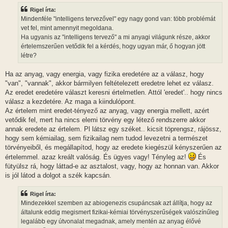
z
Rigel írta:
á
s
Mindenféle "intelligens tervezővel" egy nagy gond van: több problémát
z
vet fel, mint amennyit megoldana.
ó
l
Ha ugyanis az "intelligens tervező" a mi anyagi világunk része, akkor
á
értelemszerűen vetődik fel a kérdés, hogy ugyan már, ő hogyan jött
s
létre?
Ha az anyag, vagy energia, vagy fizika eredetére az a válasz, hogy
"van", "vannak", akkor bármilyen feltételezett eredetre lehet ez válasz.
Az eredet eredetére választ keresni értelmetlen. Attól 'eredet'.. hogy nincs
válasz a kezdetére. Az maga a kiindulópont.
Az értelem mint eredet-tényező az anyag, vagy energia mellett, azért
vetődik fel, mert ha nincs elemi törvény egy létező rendszerre akkor
annak eredete az értelem. Pl látsz egy széket.. kicsit töprengsz, rájössz,
hogy sem kémiailag, sem fizikailag nem tudod levezetni a természet
törvényeiből, és megállapítod, hogy az eredete kiegészül kényszerűen az
értelemmel. azaz kreált valóság. És ügyes vagy! Tényleg az!
És
fütyülsz rá, hogy láttad-e az asztalost, vagy, hogy az honnan van. Akkor
is jól látod a dolgot a szék kapcsán.
Rigel írta:
Mindezekkel szemben az abiogenezis csupáncsak azt állítja, hogy az
általunk eddig megismert fizikai-kémiai törvényszerűségek valószínűleg
legalább egy útvonalat megadnak, amely mentén az anyag élővé