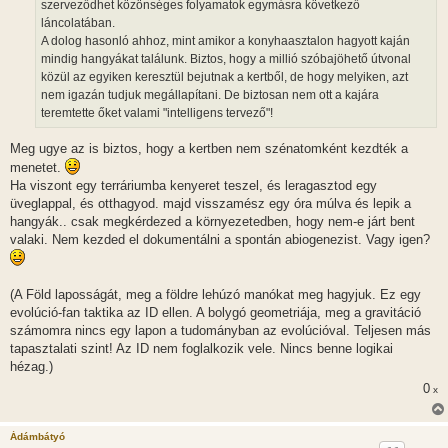
szerveződhet közönséges folyamatok egymásra következő
láncolatában.
A dolog hasonló ahhoz, mint amikor a konyhaasztalon hagyott kaján
mindig hangyákat találunk. Biztos, hogy a millió szóbajöhető útvonal
közül az egyiken keresztül bejutnak a kertből, de hogy melyiken, azt
nem igazán tudjuk megállapítani. De biztosan nem ott a kajára
teremtette őket valami "intelligens tervező"!
Meg ugye az is biztos, hogy a kertben nem szénatomként kezdték a
menetet.
Ha viszont egy terráriumba kenyeret teszel, és leragasztod egy
üveglappal, és otthagyod. majd visszamész egy óra múlva és lepik a
hangyák.. csak megkérdezed a környezetedben, hogy nem-e járt bent
valaki. Nem kezded el dokumentálni a spontán abiogenezist. Vagy igen?
(A Föld laposságát, meg a földre lehúzó manókat meg hagyjuk. Ez egy
evolúció-fan taktika az ID ellen. A bolygó geometriája, meg a gravitáció
számomra nincs egy lapon a tudományban az evolúcióval. Teljesen más
tapasztalati szint! Az ID nem foglalkozik vele. Nincs benne logikai
hézag.)
0
x
Ádámbátyó