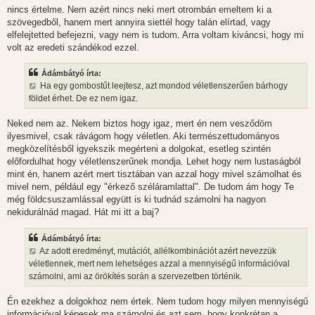
nincs értelme. Nem azért nincs neki mert otrombán emeltem ki a
szövegedből, hanem mert annyira siettél hogy talán elírtad, vagy
elfelejtetted befejezni, vagy nem is tudom. Arra voltam kiváncsi, hogy mi
volt az eredeti szándékod ezzel.
Ádámbátyó írta:
Ha egy gombostűt leejtesz, azt mondod véletlenszerűen bárhogy
földet érhet. De ez nem igaz.
Neked nem az. Nekem biztos hogy igaz, mert én nem vesződöm
ilyesmivel, csak rávágom hogy véletlen. Aki természettudományos
megközelítésből igyekszik megérteni a dolgokat, esetleg szintén
előfordulhat hogy véletlenszerűnek mondja. Lehet hogy nem lustaságból
mint én, hanem azért mert tisztában van azzal hogy mivel számolhat és
mivel nem, például egy "érkező széláramlattal". De tudom ám hogy Te
még földcsuszamlással együtt is ki tudnád számolni ha nagyon
nekidurálnád magad. Hát mi itt a baj?
Ádámbátyó írta:
Az adott eredményt, mutációt, allélkombinációt azért nevezzük
véletlennek, mert nem lehetséges azzal a mennyiségű információval
számolni, ami az örökítés során a szervezetben történik.
Én ezekhez a dolgokhoz nem értek. Nem tudom hogy milyen mennyiségű
információval képesek ma számolni és azt sem, hogy konkrétan a