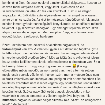
kombinálná őket, és csak ezekkel a molekulákkal dolgozna... kizárva az
összes többi környező elemet, vegyületet. Ilyen csak az élő
szervezetekben jön létre. Az teli van szűrőkkel. Kiszűri az idegen
anyagokat. Az öröklődés színhelyére eleve nem is enged be olyasmit,
amire ott nincs szükség. Az élet természetes képződésének folyamata
minden ismert gyártástechnológiánál bonyolultabb, és csodálatra méltóbb
folyamat. Egy hihetetlen nanogyár. Egy önmagát replikálni képes szén
alapú, protein alapú gépezet. Mert valójában 'gép', egy természetes
eredetű biobot. Szoftverrel, hardverrel!
Ezért.. szerintem nem célszerű a véletlenre hagyatkozni, ha
tudományról
van szó. A véletlen ugyanis a tudatlanság fogalma. (Itt a
tudatlanságot.. nem értelmi minősítésként, hanem egyes adatrészletek
ismeretlenségéből eredően értve!) Még az időjárást is előre lehet jelezni,
ha az ember kellő ismereteknek, információknak a birtokában van. Ez a
tudomány. Nem az.. hogy vagy fog esni vagy nem.
(Ha egy
előrevetítés mégis megdől, az nem azért van, mert a természetben
mégis csak vannak véletlenek, hanem azért, mert a meteorológus nem
számolt valamilyen körülménnyel ami pedig ott volt a természetben.) De
tökéletes számítást nem is lehet végezni egy soktényezős rendszerben.
rengeteg lényegében mérhetetlen információ van a világban amiket csak
becsülni lehet. Szóval nagyjából ezért vagyok elégedetlen, mikor
valaminek a pontos ismeretét a véletlen fogalmával helyettesítik,
miközben
nagyon is konkrét dolgot állítanak róla. Azaz: "az abiogenezis
tény!" "Megtörtént."