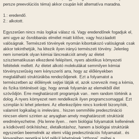
á
persze preevolúciós téma) akkor csupán két alternatíva maradna.
s
1.: eredendő.
2.: alkotott.
Egyszerűen nincs más logikai válasz rá. Vagy eredendőnek fogadjuk el,
ami ugye az ősrobbanás elmélet miatt kilőve, vagy hozzáadott
valóságnak. Természeti törvények nyomán kibontakozó valóságnak csak
akkor tekinthetjük, ha létezik ilyen irányú természeti törvény. Jelenleg
nem ismerünk olyan kémiai láncreakciót amely az életet
szisztematikusan elkezdené felépíteni, nyers abiotikus környezeti
feltételek mellett. Az életet alkotó molekulákat semmilyen kémiai
törvényszerűség nem kényszeríti arra, hogy az élőlényekben
megtalálható struktúrákba rendeződjenek. Ezt a folyamatot a
természetben az élőlények sejtjei látják el, azok szervezik meg a kémia,
és fizika történéseit úgy, hogy annak folyamán az elemekből élet
szövődjön. Erre meghatározott programjuk van.. nem random történik a
dolog. A nyers környezet nem rendelkezik ilyen programcsomaggal. Ezt
szimplán ki lehet jelenteni. Az ellenkezőjére nincs konkrét bizonyíték,
valamint logikailag is irreleváns.. hiszen semmiféle predesztináció
nincsen elemi szinten az anyagban amely meghatározott struktúrát
eredményezhetne. (Ha lenne ilyen... nem biológiai folyamatok kellenének
a kódkövető örökítéshez, életalkotáshoz, hanem a biológiai struktúrák
egyszerűen beemelnék az elemi világ predesztinációs folyamatait.. és
lényegében genetikai kód nélkül lehetnének 'otthonai', méhei a