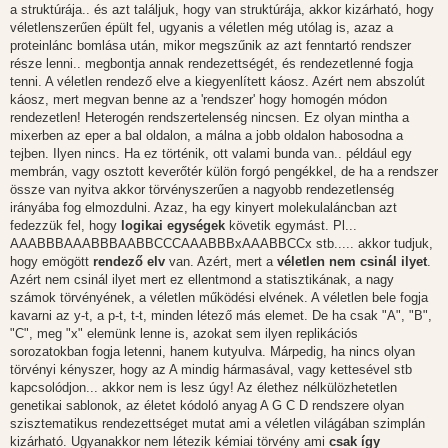
a struktúrája.. és azt találjuk, hogy van struktúrája, akkor kizárható, hogy
véletlenszerűen épült fel, ugyanis a véletlen még utólag is, azaz a
proteinlánc bomlása után, mikor megszűnik az azt fenntartó rendszer
része lenni.. megbontja annak rendezettségét, és rendezetlenné fogja
tenni. A véletlen rendező elve a kiegyenlített káosz. Azért nem abszolút
káosz, mert megvan benne az a 'rendszer' hogy homogén módon
rendezetlen! Heterogén rendszertelenség nincsen. Ez olyan mintha a
mixerben az eper a bal oldalon, a málna a jobb oldalon habosodna a
tejben. Ilyen nincs. Ha ez történik, ott valami bunda van.. például egy
membrán, vagy osztott keverőtér külön forgó pengékkel, de ha a rendszer
össze van nyitva akkor törvényszerűen a nagyobb rendezetlenség
irányába fog elmozdulni. Azaz, ha egy kinyert molekulaláncban azt
fedezzük fel, hogy
logikai egységek
követik egymást. Pl...
AAABBBAAABBBAABBCCCAAABBBxAAABBCCx stb..... akkor tudjuk,
hogy emögött
rendező elv
van. Azért, mert a
véletlen nem csinál ilyet
.
Azért nem csinál ilyet mert ez ellentmond a statisztikának, a nagy
számok törvényének, a véletlen működési elvének. A véletlen bele fogja
kavarni az y-t, a p-t, t-t, minden létező más elemet. De ha csak "A", "B",
"C", meg "x" elemünk lenne is, azokat sem ilyen replikációs
sorozatokban fogja letenni, hanem kutyulva. Márpedig, ha nincs olyan
törvényi kényszer, hogy az A mindig hármasával, vagy kettesével stb
kapcsolódjon... akkor nem is lesz úgy! Az élethez nélkülözhetetlen
genetikai sablonok, az életet kódoló anyag A G C D rendszere olyan
szisztematikus rendezettséget mutat ami a véletlen világában szimplán
kizárható. Ugyanakkor nem létezik kémiai törvény ami
csak így