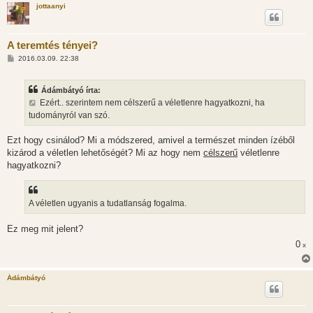
jottaanyi
A teremtés tényei?
H
2016.03.09. 22:38
o
z
z
Ádámbátyó írta:
á
s
Ezért.. szerintem nem célszerű a véletlenre hagyatkozni, ha
z
tudományról van szó.
ó
l
á
Ezt hogy csinálod? Mi a módszered, amivel a természet minden ízéből
s
kizárod a véletlen lehetőségét? Mi az hogy nem
célszerű
véletlenre
hagyatkozni?
A véletlen ugyanis a tudatlanság fogalma.
Ez meg mit jelent?
0
x
Ádámbátyó