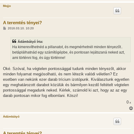
Mojjo
A teremtés tényei?
H
2016.03.10. 10:20
o
z
z
Ádámbátyó írta:
á
s
Ha kimerevíthetnéd a pillanatot, és megmérhetnél minden tényezőt..
z
betáplálhatnád egy számítógépbe, és pontosan lejátszaná neked azt,
ó
l
ami történni fog, és úgy történne!
á
s
Oké. Szóval, ha végtelen pontossággal tudunk minden tényezőt, akkor
minden folyamat megjósolható, és nem létezik valódi véletlen? Ez
esetben van nekünk ezer darab trícium izotópunk. Kiválasztunk egyetlen
egy meghatározott darabot közülük és bármilyen kezdő feltételt végtelen
pontossággal megadunk neked. Kérlek, számold ki azt, hogy az az egy
darab pontosan mikor fog elbomlani. Köszi!
0
x
Ádámbátyó
A teremtés tényei?