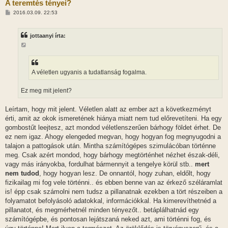
A teremtés tényei?
H
2016.03.09. 22:53
o
z
z
jottaanyi írta:
á
s
z
ó
l
á
A véletlen ugyanis a tudatlanság fogalma.
s
Ez meg mit jelent?
Leírtam, hogy mit jelent. Véletlen alatt az ember azt a következményt
érti, amit az okok ismeretének hiánya miatt nem tud előrevetíteni. Ha egy
gombostűt leejtesz, azt mondod véletlenszerűen bárhogy földet érhet. De
ez nem igaz. Ahogy elengeded megvan, hogy hogyan fog megnyugodni a
talajon a pattogások után. Mintha számítógépes szimulácóban történne
meg. Csak azért mondod, hogy bárhogy megtörténhet nézhet észak-déli,
vagy más irányokba, fordulhat bármennyit a tengelye körül stb..
mert
nem tudod
, hogy hogyan lesz. De onnantól, hogy zuhan, eldőlt, hogy
fizikailag mi fog vele történni.. és ebben benne van az érkező széláramlat
is! épp csak számolni nem tudsz a pillanatnak ezekben a tört részeiben a
folyamatot befolyásoló adatokkal, információkkal. Ha kimerevíthetnéd a
pillanatot, és megmérhetnél minden tényezőt.. betáplálhatnád egy
számítógépbe, és pontosan lejátszaná neked azt, ami történni fog, és