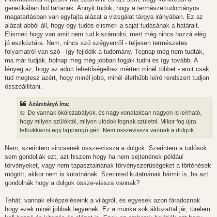
genetikában hol tartanak. Annyit tudok, hogy a természettudományos
magatartásban van egyfajta alázat a vizsgálat tárgya irányában. Ez az
alázat abból áll, hogy egy tudós elismeri a saját tudásának a határait.
Elismeri hogy van amit nem tud kiszámolni, mert még nincs hozzá elég
jó eszköztára. Nem, nincs szó szégyenről - teljesen természetes
folyamatról van szó - így fejlődik a tudomány. Tegnap még nem tudták,
ma már tudják, holnap meg még jobban fogják tudni és így tovább. A
lényeg az, hogy az adott lehetőségeihez mérten minél többet - amit csak
tud megtesz azért, hogy minél jobb, minél élethűbb leíró rendszert tudjon
összeállítani.
Ádámbátyó írta:
De vannak ökölszabályok, és nagy vonalakban nagyon is leírható,
hogy milyen szülőktől, milyen utódok fognak születni. Mikor fog újra
felbukkanni egy lappangó gén. Nem összevissza vannak a dolgok.
Nem, szerintem sincsenek össze-vissza a dolgok. Szerintem a tudósok
sem gondolják ezt, azt hiszem hogy ha nem sejtenének például
törvényeket, vagy nem tapasztalnának törvényszerűségeket a történések
mögött, akkor nem is kutatnának. Szerinted kutatnának bármit is, ha azt
gondolnák hogy a dolgok össze-vissza vannak?
Tehát: vannak elképzeléseink a világról, és egyesek azon fáradoznak
hogy ezek minél jobbak legyenek. Ez a munka sok áldozattal jár, türelem