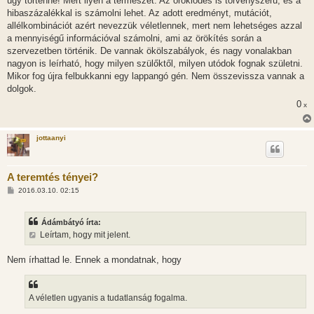
úgy történne! Mert ilyen a természet. Az öröklődés is törvényszerű, és a
hibaszázalékkal is számolni lehet. Az adott eredményt, mutációt,
allélkombinációt azért nevezzük véletlennek, mert nem lehetséges azzal
a mennyiségű információval számolni, ami az örökítés során a
szervezetben történik. De vannak ökölszabályok, és nagy vonalakban
nagyon is leírható, hogy milyen szülőktől, milyen utódok fognak születni.
Mikor fog újra felbukkanni egy lappangó gén. Nem összevissza vannak a
dolgok.
0
x
jottaanyi
A teremtés tényei?
H
2016.03.10. 02:15
o
z
z
Ádámbátyó írta:
á
s
Leírtam, hogy mit jelent.
z
ó
l
Nem írhattad le. Ennek a mondatnak, hogy
á
s
A véletlen ugyanis a tudatlanság fogalma.