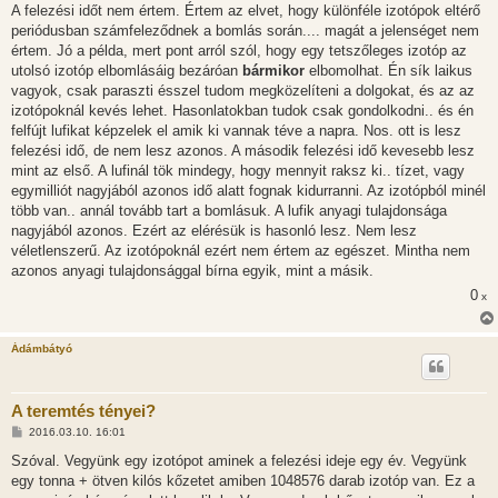
A felezési időt nem értem. Értem az elvet, hogy különféle izotópok eltérő
periódusban számfeleződnek a bomlás során.... magát a jelenséget nem
értem. Jó a példa, mert pont arról szól, hogy egy tetszőleges izotóp az
utolsó izotóp elbomlásáig bezáróan
bármikor
elbomolhat. Én sík laikus
vagyok, csak paraszti ésszel tudom megközelíteni a dolgokat, és az az
izotópoknál kevés lehet. Hasonlatokban tudok csak gondolkodni.. és én
felfújt lufikat képzelek el amik ki vannak téve a napra. Nos. ott is lesz
felezési idő, de nem lesz azonos. A második felezési idő kevesebb lesz
mint az első. A lufinál tök mindegy, hogy mennyit raksz ki.. tízet, vagy
egymilliót nagyjából azonos idő alatt fognak kidurranni. Az izotópból minél
több van.. annál tovább tart a bomlásuk. A lufik anyagi tulajdonsága
nagyjából azonos. Ezért az elérésük is hasonló lesz. Nem lesz
véletlenszerű. Az izotópoknál ezért nem értem az egészet. Mintha nem
azonos anyagi tulajdonsággal bírna egyik, mint a másik.
0
x
Ádámbátyó
A teremtés tényei?
H
2016.03.10. 16:01
o
z
Szóval. Vegyünk egy izotópot aminek a felezési ideje egy év. Vegyünk
z
egy tonna + ötven kilós kőzetet amiben 1048576 darab izotóp van. Ez a
á
s