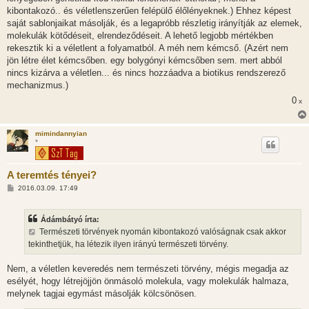
kibontakozó.. és véletlenszerűen felépülő élőlényeknek.) Ehhez képest
saját sablonjaikat másolják, és a legapróbb részletig irányítják az elemek,
molekulák kötődéseit, elrendeződéseit. A lehető legjobb mértékben
rekesztik ki a véletlent a folyamatból. A méh nem kémcső. (Azért nem
jön létre élet kémcsőben. egy bolygónyi kémcsőben sem. mert abból
nincs kizárva a véletlen... és nincs hozzáadva a biotikus rendszerező
mechanizmus.)
0
x
mimindannyian
*
A teremtés tényei?
H
2016.03.09. 17:49
o
z
z
Ádámbátyó írta:
á
s
Természeti törvények nyomán kibontakozó valóságnak csak akkor
z
tekinthetjük, ha létezik ilyen irányú természeti törvény.
ó
l
á
Nem, a véletlen keveredés nem természeti törvény, mégis megadja az
s
esélyét, hogy létrejöjjön önmásoló molekula, vagy molekulák halmaza,
melynek tagjai egymást másolják kölcsönösen.