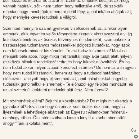
kell hozzá és kitartás és alázat is. Ezek az emberek belátják azt hogy
vannak határaik, sőt - nem tudom hogy hallottál-e erről, de szokták
mondani hogy minél több ismeretre derül fény, annál inkább átlátják azt,
hogy mennyire keveset tudnak a világról.
Szerinted mennyire számít gyerekes viselkedésnek az, amikor olyan
emberek, akik egyetlen velős tőmondatra szeretik visszavezetni a világ
keletkezésének és az összes törvénynek minden okát, számonkérik a
tisztességes tudományos módszerekkel dolgozó kutatókat, hogy azok
nem képesek mindent kiszámolni. Te mit tudsz kiszámolni? Most ne
menjünk bele abba, hogy mikor mit tanultál hogy akár tudat alatt milyen
eszközök állnak a rendelkezésedre és hogy kiknek a jóvoltából. És ha
nem tudod akkor milyen alapon kéred ezt számon? De nem az a szégyen
hogy nem tudod kiszámolni, hanem az hogy a tudásod határához
elérkezve - ahelyett hogy elismernéd azt, amit nálad sokkal nagyobb
tudásúak gond nélkül elismernek - Te előhúzol egy félbites mondatot, és
azzal szeretnél kioktatni mindenkit akit érsz. Nem furcsa?
Mit szeretnétek elérni? Bejutni a közoktatásba? De mégis mit akartok a
gyerekektől? Bevallom hogy én annak sem örülök őszintén, hogyha
ilyesminek a lehetősége akárcsak az Egyesült Államokban felmerül -
nemhogy itthon. Őszintén szólva a bicska kinyílt a zsebemben attól
ahogy "Tasi iskolába ment".
0
x