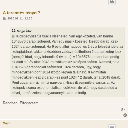
A teremtés tényei?
H
2016.03.11. 12:25
o
z
z
Mojjo írta:
á
s
Kicsit egyszerűsítsük a kísérleted. Van egy kőzeted, van benne
z
1048576 darab izotópod. Van egy másik kőzeted, kisebb darab, csak
ó
l
1024 darab izotóppal. Ha 9 évig állni hagyod, és 1 év a felezési ideje az
á
izotópjaidnak, akkor a kisebben valószínűsíthetően 2 darab izotóp lesz
s
(nem jól írtad, hogy lebomlik 9 év alatt). A 1048576 darabosban pedig
ez alatt a 9 év alatt 2048-ra csökken az izotópok száma. Namost, ha a
1048576 darabosokat szétvered 1024 darabra, úgy, hogy
mindegyikben pont 1024 izotóp legyen található, 9 év múltán
mindegyikben lesz 2 darab - ez pont 1024 * 2 darab, tehát 2048 darab.
Pont ugyanannyi, mint a nagyban. Nincs itt semmiféle varázslat. Az
izotópok száma exponenciálisan csökken, de akárhogy darabolod a
követ, természetesen ugyanannyi marad mindig.
Rendben. Elfogadtam.
0
x
Mojjo