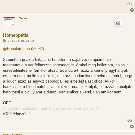
l
0
x
á
s
Orcas
Homeopátia
H
2011.11.15. 21:22
o
z
@Popula(c)tion (33982):
z
á
s
Szerintem jo az a link, amit betettem a sajat ver terapiarol. Ez
z
megmutatja a ver felhasznalhatosagat is. Amirol meg hallottam, spinalis
ó
l
erzestelenitesnel (amikor atszurjak a dura-t, azaz a kemeny agyhartyat,
á
es nem csak melle injektaljak, mint az epuduralisnal) neha elofordul, hogy
s
a liquor, azaz az agyviz csordogal, es eros fejfajast okoz. Akkor
hasznaljak a blood patch-t, a sajat vert oda injektaljak, es azzal probaljak
befoltozni a pici lyukat a duran. Van amikor sikerul, van amikor nem.
OFF
A high end audio-ban tudnal ujabb jo zeneket ajanlani?
/OFF Elnézést!
0
x
Popula(c)tion