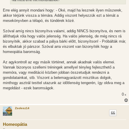
Na most erre mit mondhatnék?
Erre elég annyit mondani hogy: - Oké, majd ha lesznek ilyen műszerek,
akkor térjünk vissza a témára. Addig viszont helyezzük ezt a témát a
mesekönyvben a télapó, és tündérek közé.
Szóval amíg nincs bizonyítva valami, addig NINCS bizonyítva, és nem is
állíthatjuk róla hogy valós jelenség. Ha valós jelenség, de még nincs rá
bizonyíték, akkor szabad a pálya bárki előtt, bizonyítson! - Próbálták már,
és elbuktak jó párszor. Szóval arra viszont van bizonyíték hogy a
homeopátia baromság.
Az agykontroll az egy másik történet, annak akadnak valós elemei.
Vannak bizonyos szellemi tréningek amellyel tényleg fejleszthető a
memóra, vagy meditáció közben jobban összetudjuk rendezni a
gondolatainkat, stb. Viszont a belemagyarázott misztikus dolgok,
minthogy asztrál testtel utazunk az időtlenség tengerén, így oldva meg a
megoldást - ezek baromságok.
0
x
Zsolesz14
Homeopátia