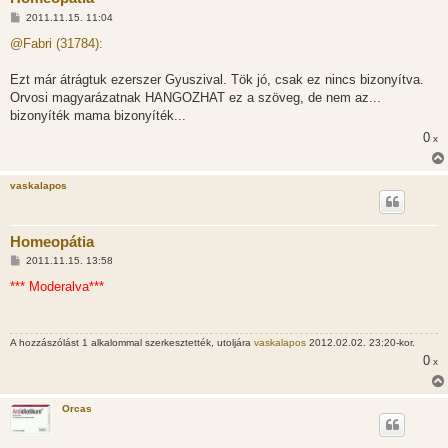
H
2011.11.15. 11:04
o
z
@Fabri (31784):
z
á
s
Ezt már átrágtuk ezerszer Gyuszival. Tök jó, csak ez nincs bizonyítva.
z
Orvosi magyarázatnak HANGOZHAT ez a szöveg, de nem az...
ó
l
bizonyíték mama bizonyíték...
á
0
s
x
vaskalapos
Homeopátia
H
2011.11.15. 13:58
o
z
*** Moderalva***
z
á
s
z
A hozzászólást 1 alkalommal szerkesztették, utoljára
vaskalapos
2012.02.02. 23:20-kor.
ó
l
0
x
á
s
Orcas