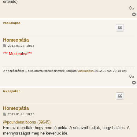
értendő)
0
x
vaskalapos
Homeopátia
H
2012.01.28. 18:15
o
z
*** Moderalva***
z
á
s
z
A hozzászólást 1 alkalommal szerkesztették, utoljára
vaskalapos
2012.02.02. 23:18-kor.
ó
l
0
x
á
s
texaspoker
Homeopátia
H
2012.01.28. 19:14
o
z
@pounderstibbons (39645):
z
Erre az mondták, hogy nem jó példa. A sósavról tudjuk, hogy halálos. A
á
s
mennyországot meg ne keverjük ide.
z