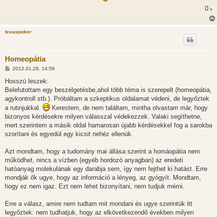
l
0
x
á
s
texaspoker
Homeopátia
H
2012.01.28. 14:59
o
z
Hosszú leszek:
z
Belefutottam egy beszélgetésbe,ahol több téma is szerepelt (homeopátia,
á
s
agykontroll stb.). Próbáltam a szkeptikus oldalamat védeni, de legyőztek
z
a rutinjukkal.
Kerestem, de nem találtam, mintha olvastam már, hogy
ó
l
bizonyos kérdésekre milyen válasszal védekezzek. Valaki segíthetne,
á
mert szerintem a másik oldal hamarosan újabb kérdésekkel fog a sarokba
s
szorítani és egyedül egy kicsit nehéz ellenük.
Azt mondtam, hogy a tudomány mai állása szerint a homáopátia nem
működhet, nincs a vízben (egyéb hordozó anyagban) az eredeti
hatóanyag molekulának egy darabja sem, így nem fejthet ki hatást. Erre
mondják ők ugye, hogy az információ a lényeg, az gyógyít. Mondtam,
hogy ez nem igaz. Ezt nem lehet bizonyítani, nem tudjuk mérni.
Erre a válasz, amire nem tudtam mit mondani és ugye szerintük itt
legyőztek: nem tudhatjuk, hogy az elkövetkezendő években milyen