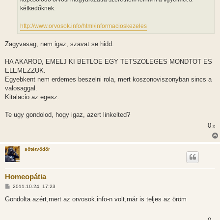
á
kétkedőknek.
s
http://www.orvosok.info/html/informacioskezeles
Zagyvasag, nem igaz, szavat se hidd.
HA AKAROD, EMELJ KI BETLOE EGY TETSZOLEGES MONDTOT ES
ELEMEZZUK.
Egyebkent nem erdemes beszelni rola, mert koszonoviszonyban sincs a
valosaggal.
Kitalacio az egesz.
Te ugy gondolod, hogy igaz, azert linkelted?
0
x
sötétvödör
Homeopátia
H
2011.10.24. 17:23
o
z
Gondolta azért,mert az orvosok.info-n volt,már is teljes az öröm
z
á
s