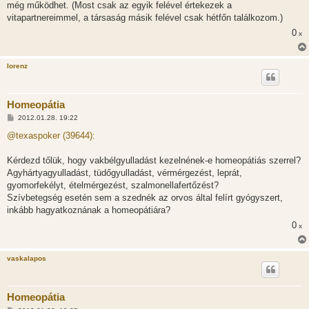
még működhet. (Most csak az egyik felével értekezek a
vitapartnereimmel, a társaság másik felével csak hétfőn találkozom.)
0
x
lorenz
Homeopátia
H
2012.01.28. 19:22
o
z
@texaspoker (39644):
z
á
s
Kérdezd tőlük, hogy vakbélgyulladást kezelnének-e homeopátiás szerrel?
z
Agyhártyagyulladást, tüdőgyulladást, vérmérgezést, leprát,
ó
l
gyomorfekélyt, ételmérgezést, szalmonellafertőzést?
á
Szívbetegség esetén sem a szednék az orvos által felírt gyógyszert,
s
inkább hagyatkoznának a homeopátiára?
0
x
vaskalapos
Homeopátia