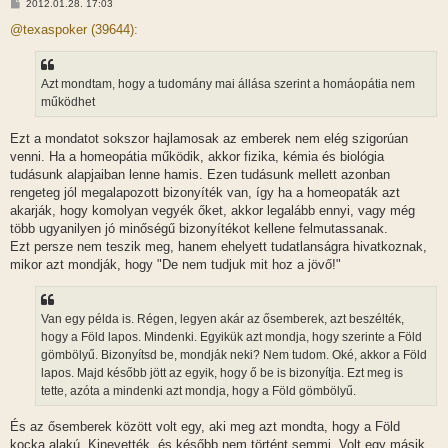
H
2012.01.28. 17:03
o
z
@texaspoker (39644):
z
á
s
z
Azt mondtam, hogy a tudomány mai állása szerint a homáopátia nem
ó
l
működhet
á
s
Ezt a mondatot sokszor hajlamosak az emberek nem elég szigorúan
venni. Ha a homeopátia működik, akkor fizika, kémia és biológia
tudásunk alapjaiban lenne hamis. Ezen tudásunk mellett azonban
rengeteg jól megalapozott bizonyíték van, így ha a homeopaták azt
akarják, hogy komolyan vegyék őket, akkor legalább ennyi, vagy még
több ugyanilyen jó minőségű bizonyítékot kellene felmutassanak.
Ezt persze nem teszik meg, hanem ehelyett tudatlanságra hivatkoznak,
mikor azt mondják, hogy "De nem tudjuk mit hoz a jövő!"
Van egy példa is. Régen, legyen akár az ősemberek, azt beszélték,
hogy a Föld lapos. Mindenki. Egyikük azt mondja, hogy szerinte a Föld
gömbölyű. Bizonyítsd be, mondják neki? Nem tudom. Oké, akkor a Föld
lapos. Majd később jött az egyik, hogy ő be is bizonyítja. Ezt meg is
tette, azóta a mindenki azt mondja, hogy a Föld gömbölyű.
És az ősemberek között volt egy, aki meg azt mondta, hogy a Föld
kocka alakú. Kinevették, és később nem történt semmi. Volt egy másik,