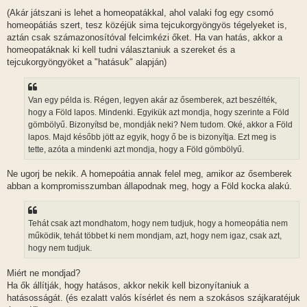
(Akár játszani is lehet a homeopatákkal, ahol valaki fog egy csomó
homeopátiás szert, tesz közéjük sima tejcukorgyöngyös tégelyeket is,
aztán csak számazonosítóval felcimkézi őket. Ha van hatás, akkor a
homeopatáknak ki kell tudni választaniuk a szereket és a
tejcukorgyöngyöket a "hatásuk" alapján)
Van egy példa is. Régen, legyen akár az ősemberek, azt beszélték,
hogy a Föld lapos. Mindenki. Egyikük azt mondja, hogy szerinte a Föld
gömbölyű. Bizonyítsd be, mondják neki? Nem tudom. Oké, akkor a Föld
lapos. Majd később jött az egyik, hogy ő be is bizonyítja. Ezt meg is
tette, azóta a mindenki azt mondja, hogy a Föld gömbölyű.
Ne ugorj be nekik. A homepoátia annak felel meg, amikor az ősemberek
abban a kompromisszumban állapodnak meg, hogy a Föld kocka alakú.
Tehát csak azt mondhatom, hogy nem tudjuk, hogy a homeopátia nem
működik, tehát többet ki nem mondjam, azt, hogy nem igaz, csak azt,
hogy nem tudjuk.
Miért ne mondjad?
Ha ők állítják, hogy hatásos, akkor nekik kell bizonyítaniuk a
hatásosságát. (és ezalatt valós kísérlet és nem a szokásos szájkaratéjuk