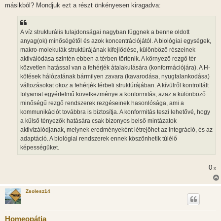
s
másikból? Mondjuk ezt a részt önkényesen kiragadva:
z
ó
l
á
A víz strukturális tulajdonságai nagyban függnek a benne oldott
s
anyag(ok) minőségétől és azok koncentrációjától. A biológiai egységek,
makro-molekulák struktúrájának kifejlődése, különböző részeinek
aktiválódása szintén ebben a térben történik. A környező rezgő tér
közvetlen hatással van a fehérjék átalakulására (konformációjára). A H-
kötések hálózatának bármilyen zavara (kavarodása, nyugtalankodása)
változásokat okoz a fehérjék térbeli struktúrájában. A kívülről kontrollált
folyamat egyértelmű következménye a konformitás, azaz a különböző
minőségű rezgő rendszerek rezgéseinek hasonlósága, ami a
kommunikációt továbbra is biztosítja. A konformitás teszi lehetővé, hogy
a külső tényezők hatására csak bizonyos belső mintázatok
aktivizálódjanak, melynek eredményeként létrejöhet az integráció, és az
adaptáció. A biológiai rendszerek ennek köszönhetik túlélő
képességüket.
0
x
Zsolesz14
Homeopátia