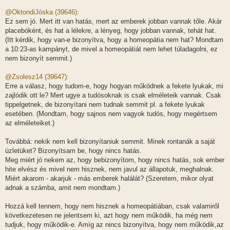
ó
l
@OktondiJóska (39646):
á
Ez sem jó. Mert itt van hatás, mert az emberek jobban vannak tőle. Akár
s
placebóként, és hat a lélekre, a lényeg, hogy jobban vannak, tehát hat.
(Itt kérdik, hogy van-e bizonyítva, hogy a homeopátia nem hat? Mondtam
a 10:23-as kampányt, de mivel a homeopátiát nem lehet túladagolni, ez
nem bizonyít semmit.)
@Zsolesz14 (39647):
Erre a válasz, hogy tudom-e, hogy hogyan működnek a fekete lyukak, mi
zajlódik ott le? Mert ugye a tudósoknak is csak elméleteik vannak. Csak
tippelgetnek, de bizonyítani nem tudnak semmit pl. a fekete lyukak
esetében. (Mondtam, hogy sajnos nem vagyok tudós, hogy megértsem
az elméleteiket.)
Továbbá: nekik nem kell bizonyítaniuk semmit. Minek rontanák a saját
üzletüket? Bizonyítsam be, hogy nincs hatás.
Meg miért jó nekem az, hogy bebizonyítom, hogy nincs hatás, sok ember
hite elvész és mivel nem hisznek, nem javul az állapotuk, meghalnak.
Miért akarom - akarjuk - más emberek halálát? (Szeretem, mikor olyat
adnak a számba, amit nem mondtam.)
Hozzá kell tennem, hogy nem hisznek a homeopátiában, csak valamiről
következetesen ne jelentsem ki, azt hogy nem működik, ha még nem
tudjuk, hogy működik-e. Amíg az nincs bizonyítva, hogy nem működik,az