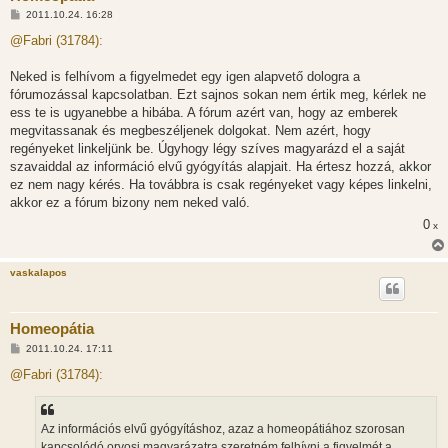
H
2011.10.24. 16:28
o
z
@Fabri (31784):
z
á
s
Neked is felhívom a figyelmedet egy igen alapvető dologra a
z
fórumozással kapcsolatban. Ezt sajnos sokan nem értik meg, kérlek ne
ó
l
ess te is ugyanebbe a hibába. A fórum azért van, hogy az emberek
á
megvitassanak és megbeszéljenek dolgokat. Nem azért, hogy
s
regényeket linkeljünk be. Úgyhogy légy szíves magyarázd el a saját
szavaiddal az információ elvű gyógyítás alapjait. Ha értesz hozzá, akkor
ez nem nagy kérés. Ha továbbra is csak regényeket vagy képes linkelni,
akkor ez a fórum bizony nem neked való.
0
x
vaskalapos
Homeopátia
H
2011.10.24. 17:11
o
z
@Fabri (31784):
z
á
s
z
Az információs elvű gyógyításhoz, azaz a homeopátiához szorosan
ó
l
kapcsolódó orvosi magyarázatra szeretném felhívni a figyelmét a