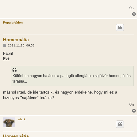
á
s
0
x
z
ó
l
á
Popula(c)tion
s
Homeopátia
H
2011.11.15. 06:59
o
z
Fabri!
z
Ezt:
á
s
z
ó
l
Különben nagyon hatásos a parlagfű allergiára a sajátvér homeopátiás
á
terápia...
s
máshol írtad, de ide tartozik, és nagyon érdekelne, hogy mi ez a
bizonyos
"sajátvér"
terápia?
0
x
stark
Homeopátia