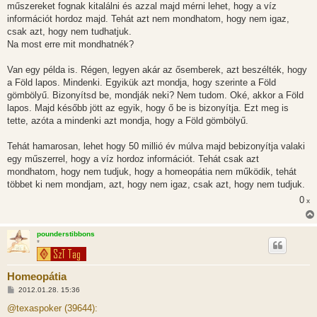
műszereket fognak kitalálni és azzal majd mérni lehet, hogy a víz
információt hordoz majd. Tehát azt nem mondhatom, hogy nem igaz,
csak azt, hogy nem tudhatjuk.
Na most erre mit mondhatnék?
Van egy példa is. Régen, legyen akár az ősemberek, azt beszélték, hogy
a Föld lapos. Mindenki. Egyikük azt mondja, hogy szerinte a Föld
gömbölyű. Bizonyítsd be, mondják neki? Nem tudom. Oké, akkor a Föld
lapos. Majd később jött az egyik, hogy ő be is bizonyítja. Ezt meg is
tette, azóta a mindenki azt mondja, hogy a Föld gömbölyű.
Tehát hamarosan, lehet hogy 50 millió év múlva majd bebizonyítja valaki
egy műszerrel, hogy a víz hordoz információt. Tehát csak azt
mondhatom, hogy nem tudjuk, hogy a homeopátia nem működik, tehát
többet ki nem mondjam, azt, hogy nem igaz, csak azt, hogy nem tudjuk.
0
x
pounderstibbons
*
Homeopátia
H
2012.01.28. 15:36
o
z
@texaspoker (39644):
z