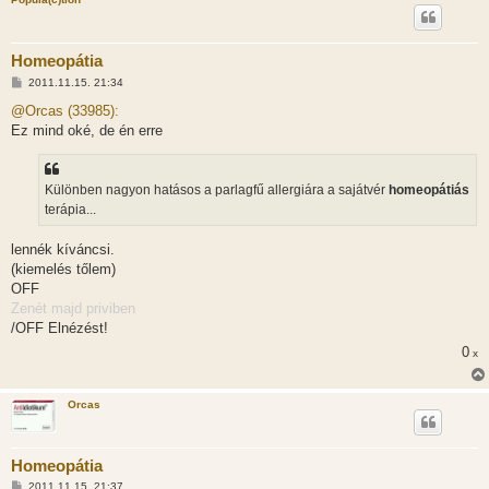
Homeopátia
H
2011.11.15. 21:34
o
z
@Orcas (33985):
z
Ez mind oké, de én erre
á
s
z
ó
l
Különben nagyon hatásos a parlagfű allergiára a sajátvér
homeopátiás
á
terápia...
s
lennék kíváncsi.
(kiemelés tőlem)
OFF
Zenét majd priviben
/OFF Elnézést!
0
x
Orcas
Homeopátia
H
2011.11.15. 21:37