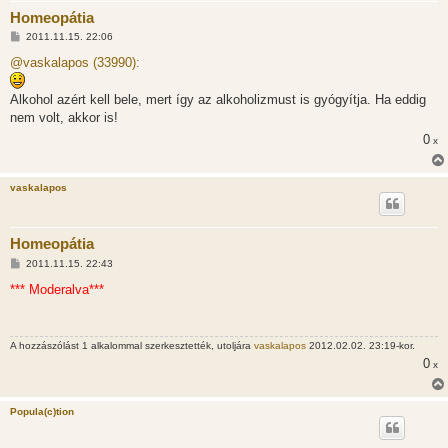
Homeopátia
H
2011.11.15. 22:06
o
z
@vaskalapos (33990):
z
á
s
Alkohol azért kell bele, mert így az alkoholizmust is gyógyítja. Ha eddig
z
nem volt, akkor is!
ó
l
0
x
á
s
vaskalapos
Homeopátia
H
2011.11.15. 22:43
o
z
*** Moderalva***
z
á
s
z
A hozzászólást 1 alkalommal szerkesztették, utoljára
vaskalapos
2012.02.02. 23:19-kor.
ó
l
0
x
á
s
Popula(c)tion