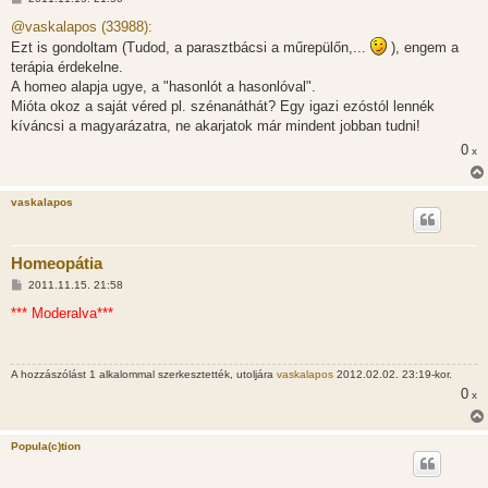
o
z
@vaskalapos (33988):
z
Ezt is gondoltam (Tudod, a parasztbácsi a műrepülőn,...
), engem a
á
s
terápia érdekelne.
z
A homeo alapja ugye, a "hasonlót a hasonlóval".
ó
l
Mióta okoz a saját véred pl. szénanáthát? Egy igazi ezóstól lennék
á
kíváncsi a magyarázatra, ne akarjatok már mindent jobban tudni!
s
0
x
vaskalapos
Homeopátia
H
2011.11.15. 21:58
o
z
*** Moderalva***
z
á
s
z
A hozzászólást 1 alkalommal szerkesztették, utoljára
vaskalapos
2012.02.02. 23:19-kor.
ó
l
0
x
á
s
Popula(c)tion