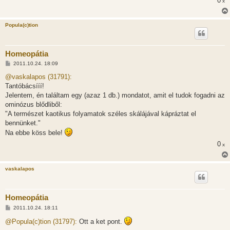
0
x
z
ó
l
á
Popula(c)tion
s
Homeopátia
H
2011.10.24. 18:09
o
z
@vaskalapos (31791):
z
Tantóbácsííí!
á
s
Jelentem, én találtam egy (azaz 1 db.) mondatot, amit el tudok fogadni az
z
ominózus blődliből:
ó
l
"A természet kaotikus folyamatok széles skálájával kápráztat el
á
bennünket."
s
Na ebbe köss bele!
0
x
vaskalapos
Homeopátia
H
2011.10.24. 18:11
o
z
@Popula(c)tion (31797):
Ott a ket pont.
z