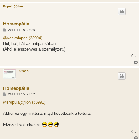
Popula(c)tion
Homeopátia
H
2011.11.15. 23:26
o
z
@vaskalapos (33994):
z
Hol, hol, hát az antipatikában.
á
s
(Ahol ellenszenves a személyzet.)
z
0
ó
x
l
á
s
Orcas
Homeopátia
H
2011.11.15. 23:52
o
z
@Popula(c)tion (33991):
z
á
s
Akkor ez egy tinktura, majd kovetkezik a tortura.
z
ó
l
Elvezett volt olvasni.
á
s
0
x