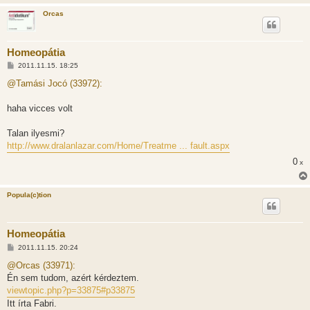
Orcas
Homeopátia
H
2011.11.15. 18:25
o
z
@Tamási Jocó (33972):
z
á
s
haha vicces volt
z
ó
l
Talan ilyesmi?
á
http://www.dralanlazar.com/Home/Treatme ... fault.aspx
s
0
x
Popula(c)tion
Homeopátia
H
2011.11.15. 20:24
o
z
@Orcas (33971):
z
Én sem tudom, azért kérdeztem.
á
s
viewtopic.php?p=33875#p33875
z
Itt írta Fabri.
ó