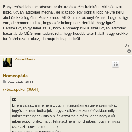
á
s
Ennyi erővel lehetne sósavat árulni az örök élet italaként. Aki sósavat
z
iszik, ugyan látszólag meghal, de igazából egy sokkal jobb helyre kerül,
ó
l
ahol örökké fog élni. Persze most MÉG nincs bizonyítékunk, hogy ez így
á
van, de honnan tudjuk, hogy akár holnap nem derül ki, hogy igaz?
s
Persze ugyanígy lehet az is, hogy a homeopatikus szer ugyan látszólag
használ, de MÉG nem tudunk róla, hogy később akár halált, vagy örökké
tartó kárhozatot okoz, de majd holnap kiderül.
0
x
OktondiJóska
Homeopátia
H
2012.01.28. 16:55
o
z
@texaspoker (39644):
z
á
s
z
Erre a válasz, amire nem tudtam mit mondani és ugye szerintük itt
ó
l
legyőztek: nem tudhatjuk, hogy az elkövetkezendő években milyen
á
műszereket fognak kitalálni és azzal majd mérni lehet, hogy a víz
s
információt hordoz majd. Tehát azt nem mondhatom, hogy nem igaz,
csak azt, hogy nem tudhatjuk.