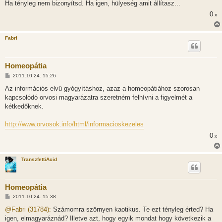
Ha tényleg nem bizonyítsd. Ha igen, hülyeség amit állítasz...
0
x
Fabri
Homeopátia
H
2011.10.24. 15:26
o
z
Az információs elvű gyógyításhoz, azaz a homeopátiához szorosan
z
kapcsolódó orvosi magyarázatra szeretném felhívni a figyelmét a
á
s
kétkedőknek.
z
ó
l
http://www.orvosok.info/html/informacioskezeles
á
s
0
x
TranszfettiAcid
Homeopátia
H
2011.10.24. 15:38
o
z
@Fabri (31784):
Számomra szörnyen kaotikus. Te ezt tényleg érted? Ha
z
igen, elmagyaráznád? Illetve azt, hogy egyik mondat hogy következik a
á