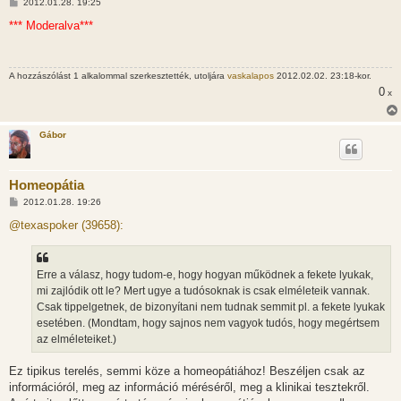
H
2012.01.28. 19:25
o
z
*** Moderalva***
z
á
s
z
A hozzászólást 1 alkalommal szerkesztették, utoljára
vaskalapos
2012.02.02. 23:18-kor.
ó
l
0
x
á
s
Gábor
Homeopátia
H
2012.01.28. 19:26
o
z
@texaspoker (39658):
z
á
s
z
Erre a válasz, hogy tudom-e, hogy hogyan működnek a fekete lyukak,
ó
l
mi zajlódik ott le? Mert ugye a tudósoknak is csak elméleteik vannak.
á
Csak tippelgetnek, de bizonyítani nem tudnak semmit pl. a fekete lyukak
s
esetében. (Mondtam, hogy sajnos nem vagyok tudós, hogy megértsem
az elméleteiket.)
Ez tipikus terelés, semmi köze a homeopátiához! Beszéljen csak az
információról, meg az információ méréséről, meg a klinikai tesztekről.