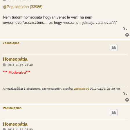
o
z
@Popula(c)tion (33986):
z
á
s
Nem tudom homeopata hogyan vehet le vert, ha nem
z
orvos/nover/asszisztens... es hogy vissza is injektalja valahova???
ó
l
0
x
á
s
vaskalapos
Homeopátia
H
2011.11.15. 21:40
o
z
*** Moderalva***
z
á
s
z
A hozzászólást 1 alkalommal szerkesztették, utoljára
vaskalapos
2012.02.02. 23:20-kor.
ó
l
0
x
á
s
Popula(c)tion
Homeopátia
H
2011.11.15. 21:50