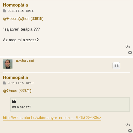
Homeopátia
H
2011.11.15. 18:14
o
z
@Popula(c)tion (33918):
z
á
s
"sajátvér" terápia ???
z
ó
l
Az meg mi a szosz?
á
0
s
x
Tamási Jocó
Homeopátia
H
2011.11.15. 18:18
o
z
@Orcas (33971):
z
á
s
z
mi a szosz?
ó
l
á
http://wikiszotar.hu/wiki/magyar_ertelm ... Sz%C3%B3sz
s
0
x