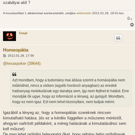
szabályai alól ?
A hozzászólást 1 alkalommal szerkesztették, utoljára
sötétvödör
2012.01.28. 18:01-kor.
0
x
Caspi
Homeopátia
H
2012.01.28. 17:56
o
z
@texaspoker (39644):
z
á
s
z
Azt mondtam, hogy a tudomány mai állása szerint a homáopátia nem
ó
l
működhet, nincs a vízben (egyéb hordozó anyagban) az eredeti
á
hatóanyag molekulának egy darabja sem, így nem fejthet ki hatást. Erre
s
mondják ők ugye, hogy az információ a lényeg, az gyógyít. Mondtam,
hogy ez nem igaz. Ezt nem lehet bizonyítani, nem tudjuk mérni.
Igazából a lényeg az, hogy a homeopátiás szereknek nincsen
kimutatható hatása. (és ez a kérdés független a műszeres méréstől,
ahogyan sarkított példaként, a méreg hatásának a kimutatásához sem
kell műszer)
De meg lehet próbálni beleugratni őket, hogy néhány hétig próbáljanak