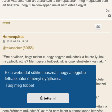
Azért vita előtt nem árt utánanézni a homepátiának, meg magadban sem
árt tisztázni, hogy tulajdonképpen mivel nem értesz egyet.
0
x
lorenz
Homeopátia
H
2012.01.28. 19:33
o
z
@texaspoker (39658):
z
á
s
"Erre a válasz, hogy tudom-e, hogy hogyan működnek a fekete lyukak,
z
mi zajlódik ott le? Mert ugye a tudósoknak is csak elméleteik vannak. "
ó
l
á
Elég sokat tudunk a fekete lyukakról.Még azt is tudjuk hogyan
s
Ez a weboldal sütiket használ, hogy a legjobb
működnek.Ellentétben a homeopátiával.
felhasználói élményt nyújthassa.
Ne keverd azzal, hogy a végteleneket(a fenti esetben a fizikai végtelen
egy típusáról beszélünk) az ember nehezen tudja felfogni és értelmezni.
Tudj meg többet
A fekete lyuk rossz példa.
"Amíg az nincs bizonyítva, hogy nem működik,az még működhet."
Értettem!
Rendben! Bizonyítsd be, hogy nincsenek tündérek!
Hányszor kell még leírnom, hogy ha valaminek nem tudjuk bizonyítani a
nemlétét(nem működését) az még nem jelent automatikusan létezést