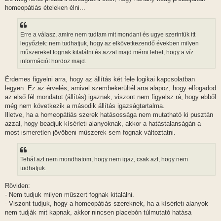
homeopátiás ételeken élni...
Erre a válasz, amire nem tudtam mit mondani és ugye szerintük itt
legyőztek: nem tudhatjuk, hogy az elkövetkezendő években milyen
műszereket fognak kitalálni és azzal majd mérni lehet, hogy a víz
információt hordoz majd.
Érdemes figyelni arra, hogy az állítás két fele logikai kapcsolatban
legyen. Ez az érvelés, amivel szembekerültél arra alapoz, hogy elfogadod
az első fél mondatot (állítás) igaznak, viszont nem figyelsz rá, hogy ebből
még nem következik a második állítás igazságtartalma.
Illetve, ha a homeopátiás szerek hatásossága nem mutatható ki pusztán
azzal, hogy beadjuk kísérleti alanyoknak, akkor a hatástalanságán a
most ismeretlen jövőbeni műszerek sem fognak változtatni.
Tehát azt nem mondhatom, hogy nem igaz, csak azt, hogy nem
tudhatjuk.
Röviden:
- Nem tudjuk milyen műszert fognak kitalálni.
- Viszont tudjuk, hogy a homeopátiás szereknek, ha a kísérleti alanyok
nem tudják mit kapnak, akkor nincsen placebón túlmutató hatása