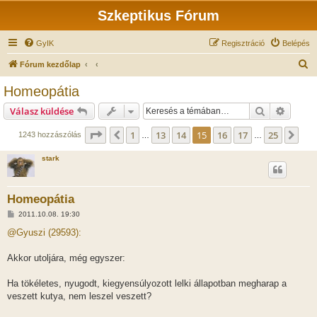
Szkeptikus Fórum
GyIK
Regisztráció
Belépés
K
Fórum kezdőlap
e
Homeopátia
r
Keresés
Részlet
Válasz küldése
e
s
Oldal:
15
/
25
1
13
14
15
16
17
25
Előző
Köv
1243 hozzászólás
…
…
é
stark
s
Homeopátia
H
2011.10.08. 19:30
o
z
@Gyuszi (29593):
z
á
s
Akkor utoljára, még egyszer:
z
ó
l
Ha tökéletes, nyugodt, kiegyensúlyozott lelki állapotban megharap a
á
veszett kutya, nem leszel veszett?
s