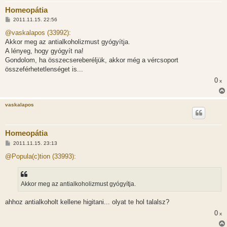
Homeopátia
H
2011.11.15. 22:56
o
z
@vaskalapos (33992):
z
Akkor meg az antialkoholizmust gyógyítja.
á
s
A lényeg, hogy gyógyít na!
z
Gondolom, ha összecsereberéljük, akkor még a vércsoport
ó
l
összeférhetetlenséget is...
á
0
s
x
vaskalapos
Homeopátia
H
2011.11.15. 23:13
o
z
@Popula(c)tion (33993):
z
á
s
z
Akkor meg az antialkoholizmust gyógyítja.
ó
l
á
ahhoz antialkoholt kellene higitani... olyat te hol talalsz?
s
0
x