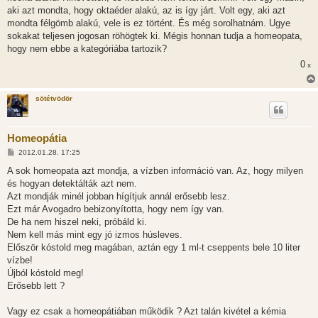
aki azt mondta, hogy oktaéder alakú, az is így járt. Volt egy, aki azt
mondta félgömb alakú, vele is ez történt. És még sorolhatnám. Ugye
sokakat teljesen jogosan röhögtek ki. Mégis honnan tudja a homeopata,
hogy nem ebbe a kategóriába tartozik?
0
x
sötétvödör
Homeopátia
H
2012.01.28. 17:25
o
z
A sok homeopata azt mondja, a vízben információ van. Az, hogy milyen
z
és hogyan detektálták azt nem.
á
s
Azt mondják minél jobban hígítjuk annál erősebb lesz.
z
Ezt már Avogadro bebizonyította, hogy nem így van.
ó
l
De ha nem hiszel neki, próbáld ki.
á
Nem kell más mint egy jó izmos húsleves.
s
Először kóstold meg magában, aztán egy 1 ml-t cseppents bele 10 liter
vízbe!
Újból kóstold meg!
Erősebb lett ?
Vagy ez csak a homeopátiában működik ? Azt talán kivétel a kémia