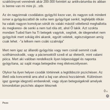
szakkönyvet vennének akár 200-300 forintért az antikváriumba és abban
is benne van mi mire jó...stb.
Az én nagyimnak csodálatos gyógyító keze van, és nagyon sok mindent
ismer a gyógyászatból de soha nem gyógyítgat senkit, legfeljebb ritkán
ha valaki nagyon komolyan sérült és valaki mástól véletlenül meghallotta
és megkeresi- de senki a nem tud róla ott, ahol Ő lakik. Azt szokta
mondani Tudod fiam ha Ti betegek vagytok, segítek, de idegeneket nem
gyógyítok mert sokáig élni akarok, együtt veletek, egészségesen amíg
csak lehet. -"a lelkem nem csáki szalmája"
Mert nem igaz az állandó gyógyítás vagy nem csinál semmit csak
szélhámoskodik, vagy a páciensektől szedi el az életerőt, mint valami
pióca. Mert aki valóban rendelkezik ilyen képességgel és naponta
gyógyítana, az saját maga betegedne meg életveszélyesen.
Olykor ha ilyen helyen csodák történnek a legtöbbször pszichésen. Az
illető oda koncentrál arra ahol a baj van ahová hozzáérnek. Különösen
igaz gyenge idegzetű embereknél, vagy olyan betegségeknél amelyek
kimondottan pszichés alapon léteznek
0
x
Pezo