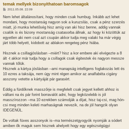
temak mellyek bizonyithatoan baromsagok
H
2011.05.08. 22:09
o
z
Nem lehet általánosítani, hogy minden csak humbug. Inkább azt lehet
z
mondani, hogy mostanság nagyon sok a kuruzslás, csak a pénz szerzés
á
s
miatt, jó munka lehetőség hisz amíg van aki hisz benne, addig vannak
z
csalók is és bizony mostanság csatasorba állnak, az hogy ki közöttük az
ó
l
egyetlen aki nem csal azt csupán akkor tudja meg valaki ha már végig
á
járt több helyett, kidobott az ablakon rengeteg pénz hiába.
s
Hisznek a csillagjóslásban --miért? hisz a kor embere aki elvégezte a 8
ált -t akkor már tudja hogy a csillagok csak égitestek és nagyon messze
vannak tőlük.
Hisznek a kártya jóslásban --ami manapság intelligens foglakozás lett és
10 ezres a taksája, nem úgy mint régen amikor az analfabéta cigány
asszony vetette a kártyáját pár garasért.
Eddig a fürdőknek masszőrje is megfelelt csak jegyet kellett ahhoz is
váltani na és pár forint borravalót adni, hogy legközelebb is jól
masszírozzon --ma 10 ezrekben számolják a díjat, hisz taj-csi, mag hón-
csi meg minden keleti marhaságnak nevezik, na de jól hangzik olyan
IDEGENÜL.
De voltak füves asszonyok is--ma természetgyogyók nyomják a sódert
amiben ők maguk sem hisznek ahelyett hogy egy egészségügyi