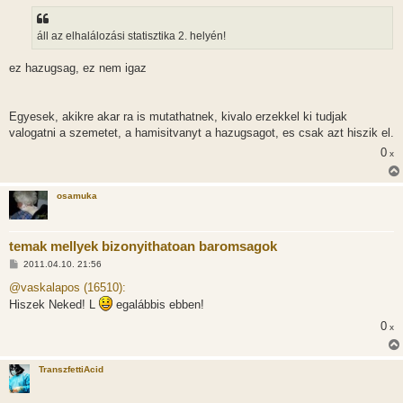
s
áll az elhalálozási statisztika 2. helyén!
ez hazugsag, ez nem igaz
Egyesek, akikre akar ra is mutathatnek, kivalo erzekkel ki tudjak
valogatni a szemetet, a hamisitvanyt a hazugsagot, es csak azt hiszik el.
0
x
osamuka
temak mellyek bizonyithatoan baromsagok
H
2011.04.10. 21:56
o
z
@vaskalapos (16510):
z
Hiszek Neked! L
egalábbis ebben!
á
s
0
x
z
ó
l
á
TranszfettiAcid
s