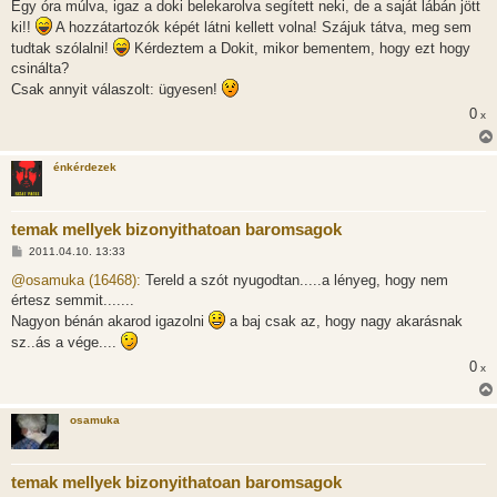
Egy óra múlva, igaz a doki belekarolva segített neki, de a saját lábán jött
s
ki!!
A hozzátartozók képét látni kellett volna! Szájuk tátva, meg sem
tudtak szólalni!
Kérdeztem a Dokit, mikor bementem, hogy ezt hogy
csinálta?
Csak annyit válaszolt: ügyesen!
0
x
énkérdezek
temak mellyek bizonyithatoan baromsagok
H
2011.04.10. 13:33
o
z
@osamuka (16468):
Tereld a szót nyugodtan.....a lényeg, hogy nem
z
értesz semmit.......
á
s
Nagyon bénán akarod igazolni
a baj csak az, hogy nagy akarásnak
z
sz..ás a vége....
ó
l
0
x
á
s
osamuka
temak mellyek bizonyithatoan baromsagok