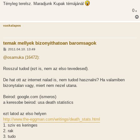
Tényleg terelsz. Maradjunk Kupak témájánál
0
x
vaskalapos
temak mellyek bizonyithatoan baromsagok
H
2011.04.10. 13:49
o
z
@osamuka (16472):
z
á
s
Rosszul tudod (ezt is, nem az elso tevedesed).
z
ó
l
De hat ott az internet nalad is, nem tudod hasznalni? Ha valamiben
á
bizonytalan vagy, miert nem nezel utana.
s
Beirod: google.com (ismeros)
a keresobe beirod: usa death statistics
ezt latod az elso helyen
http://www.the-eggman.com/writings/death_stats.html
1. sziv es keringes
2. rak
3. tudo