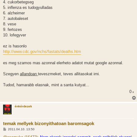
4. cukorbetegseg
5. inflenza es tudogyulladas
6. alzheimer
7. autobaleset
8. vese
9. fertozes
10. lofegyver
ez is hasonlo
http://www.cdc.gov/nchs/fastats/deaths.htm
es meg szamos mas azonnal elerheto adatot mutat google azonnal.
Szegyen
allandoan
teveszmeket, teves allitasokat irni.
Tudod, hamarabb elasnak, mint a santa kutyat...
0
x
énkérdezek
temak mellyek bizonyithatoan baromsagok
H
2011.04.10. 13:50
o
z