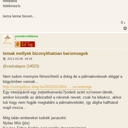
telepatia
telekinezis
tema lenne boven...
0
x
pounderstibbons
*
temak mellyek bizonyithatoan baromsagok
H
2011.03.08. 18:18
o
z
@vaskalapos (14023):
z
á
s
Nem tudom mennyire filmesíthető a dolog de a pálmalevelesek eléggé a
z
bögyömben vannak...
ó
l
http://szkeptikus.blog.hu/2011/01/28/in ... szovetsege
á
Egy interjújukról egy (rejtettkamerás?)videót azért szívesen látnék,
s
amikor kiszedik az áldozatból a rokonok neveit, csak ha lebuksz, akkor
tuti hogy nem fogják megtalálni a pálmaleveledet, így aligha hallhatod
majd vissza...
Még talán embereket tudnék javasolni:
Nyilas Misi (jós)