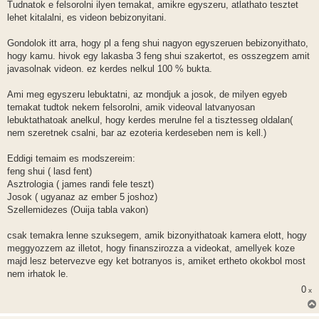
Tudnatok e felsorolni ilyen temakat, amikre egyszeru, atlathato tesztet
lehet kitalalni, es videon bebizonyitani.
Gondolok itt arra, hogy pl a feng shui nagyon egyszeruen bebizonyithato,
hogy kamu. hivok egy lakasba 3 feng shui szakertot, es osszegzem amit
javasolnak videon. ez kerdes nelkul 100 % bukta.
Ami meg egyszeru lebuktatni, az mondjuk a josok, de milyen egyeb
temakat tudtok nekem felsorolni, amik videoval latvanyosan
lebuktathatoak anelkul, hogy kerdes merulne fel a tisztesseg oldalan(
nem szeretnek csalni, bar az ezoteria kerdeseben nem is kell.)
Eddigi temaim es modszereim:
feng shui ( lasd fent)
Asztrologia ( james randi fele teszt)
Josok ( ugyanaz az ember 5 joshoz)
Szellemidezes (Ouija tabla vakon)
csak temakra lenne szuksegem, amik bizonyithatoak kamera elott, hogy
meggyozzem az illetot, hogy finanszirozza a videokat, amellyek koze
majd lesz betervezve egy ket botranyos is, amiket ertheto okokbol most
nem irhatok le.
0
x