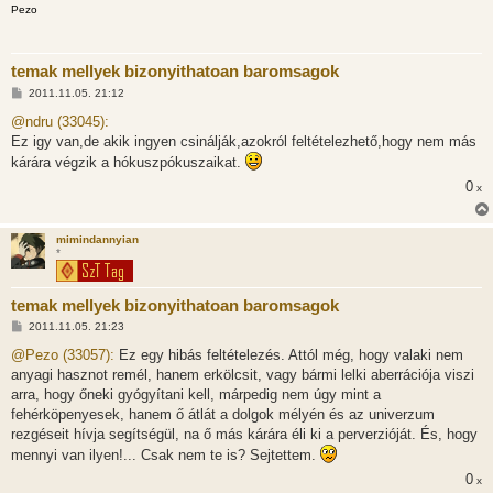
Pezo
s
temak mellyek bizonyithatoan baromsagok
H
2011.11.05. 21:12
o
z
@ndru (33045):
z
Ez igy van,de akik ingyen csinálják,azokról feltételezhető,hogy nem más
á
s
kárára végzik a hókuszpókuszaikat.
z
ó
0
x
l
á
s
mimindannyian
*
temak mellyek bizonyithatoan baromsagok
H
2011.11.05. 21:23
o
z
@Pezo (33057):
Ez egy hibás feltételezés. Attól még, hogy valaki nem
z
anyagi hasznot remél, hanem erkölcsit, vagy bármi lelki aberrációja viszi
á
s
arra, hogy őneki gyógyítani kell, márpedig nem úgy mint a
z
fehérköpenyesek, hanem ő átlát a dolgok mélyén és az univerzum
ó
l
rezgéseit hívja segítségül, na ő más kárára éli ki a perverzióját. És, hogy
á
mennyi van ilyen!... Csak nem te is? Sejtettem.
s
0
x