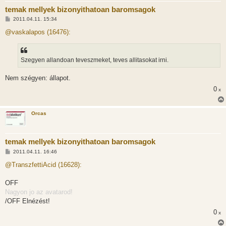
temak mellyek bizonyithatoan baromsagok
H
2011.04.11. 15:34
o
z
@vaskalapos (16476):
z
á
s
z
Szegyen allandoan teveszmeket, teves allitasokat irni.
ó
l
á
Nem szégyen: állapot.
s
0
x
Orcas
temak mellyek bizonyithatoan baromsagok
H
2011.04.11. 16:46
o
z
@TranszfettiAcid (16628):
z
á
s
OFF
z
Nagyon jo az avatarod!
ó
l
/OFF Elnézést!
á
0
s
x