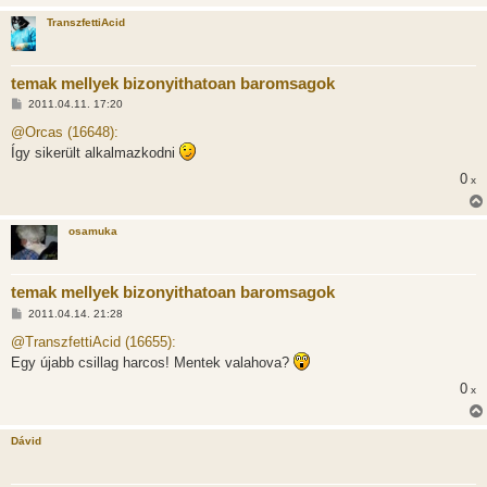
TranszfettiAcid
temak mellyek bizonyithatoan baromsagok
H
2011.04.11. 17:20
o
z
@Orcas (16648):
z
Így sikerült alkalmazkodni
á
s
0
x
z
ó
l
á
osamuka
s
temak mellyek bizonyithatoan baromsagok
H
2011.04.14. 21:28
o
z
@TranszfettiAcid (16655):
z
Egy újabb csillag harcos! Mentek valahova?
á
s
0
x
z
ó
l
á
Dávid
s