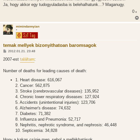
Ja, hogy akkor egy tudogyuladasba is belehalhatunk...? Maganugy.
0
x
mimindannyian
*
temak mellyek bizonyithatoan baromsagok
H
2012.01.21. 23:48
o
z
2007-est
találtam
:
z
á
s
Number of deaths for leading causes of death:
z
ó
1. Heart disease: 616,067
l
á
2. Cancer: 562,875
s
3. Stroke (cerebrovascular diseases): 135,952
4. Chronic lower respiratory diseases: 127,924
5. Accidents (unintentional injuries): 123,706
6. Alzheimer's disease: 74,632
7. Diabetes: 71,382
8. Influenza and Pneumonia: 52,717
9. Nephritis, nephrotic syndrome, and nephrosis: 46,448
10. Septicemia: 34,828
Hogy a kakas csípje meg, sehol a mellékhatások...