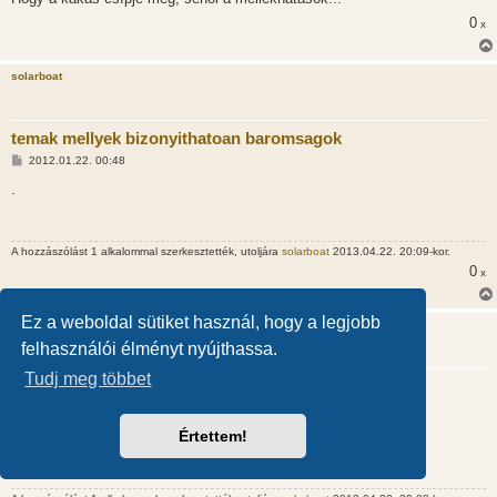
0
x
solarboat
temak mellyek bizonyithatoan baromsagok
H
2012.01.22. 00:48
o
z
.
z
á
s
z
A hozzászólást 1 alkalommal szerkesztették, utoljára
solarboat
2013.04.22. 20:09-kor.
ó
l
0
x
á
s
Ez a weboldal sütiket használ, hogy a legjobb
solarboat
felhasználói élményt nyújthassa.
Tudj meg többet
temak mellyek bizonyithatoan baromsagok
H
2012.01.22. 01:10
o
Értettem!
z
-
z
á
s
z