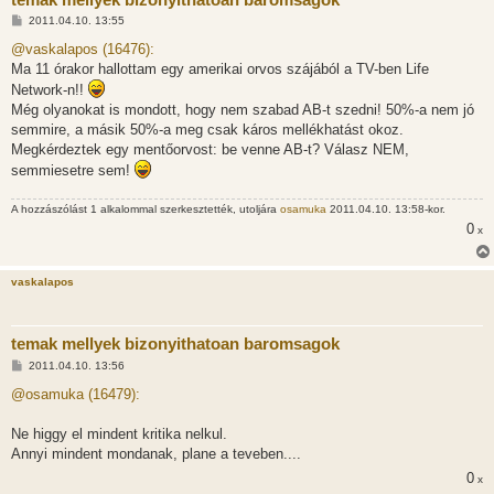
H
2011.04.10. 13:55
o
z
@vaskalapos (16476):
z
Ma 11 órakor hallottam egy amerikai orvos szájából a TV-ben Life
á
s
Network-n!!
z
Még olyanokat is mondott, hogy nem szabad AB-t szedni! 50%-a nem jó
ó
l
semmire, a másik 50%-a meg csak káros mellékhatást okoz.
á
Megkérdeztek egy mentőorvost: be venne AB-t? Válasz NEM,
s
semmiesetre sem!
A hozzászólást 1 alkalommal szerkesztették, utoljára
osamuka
2011.04.10. 13:58-kor.
0
x
vaskalapos
temak mellyek bizonyithatoan baromsagok
H
2011.04.10. 13:56
o
z
@osamuka (16479):
z
á
s
Ne higgy el mindent kritika nelkul.
z
Annyi mindent mondanak, plane a teveben....
ó
l
0
x
á