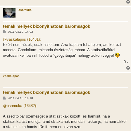
s
osamuka
temak mellyek bizonyithatoan baromsagok
H
2011.04.10. 14:02
o
z
@vaskalapos (16481):
z
Ezért nem nézek, csak hallottam. Arra kaptam fel a fejem, amikor ezt
á
s
mondta. Gondoltam: micsoda őszinteségi roham. A statisztikákkal
z
óvatosan kell bánni! Tudod a "gyógyítóipar" nehogy zokon vegye!
ó
l
0
x
á
s
vaskalapos
temak mellyek bizonyithatoan baromsagok
H
2011.04.10. 16:18
o
z
@osamuka (16482):
z
á
s
A szeditoipar szemezget a statisztikak kozott, es hamisit, ha a
z
statisztika azt mondja, amit ok akarnak mondani, akkor jo, ha nem akkor
ó
l
a statisztkika hamis. De itt nem errol van szo.
á