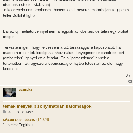
utomunka studio, stab van)
-a koncepcio nem kopkodes, hanem kicsit nevetosen korbejarjuk. ( pen &
teller Bullshit light)
Bar az uj mediatorvennyel nem a legjobb az idozites, de talan egy probat
meger.
Terveztem igen, hogy felveszem a SZ.tarsasaggal a kapcsolatot, ha
masnem a tesztek kidolgozasahoz nalam lenyegesen okosabb embert
(embereket) igenyel ez a feladat. En a "parasztlengo"lennek a
tortenetben, aki egyszeru kivancsisagtol hajtva leteszteli az elet nagy
kerdeseit.
0
x
osamuka
temak mellyek bizonyithatoan baromsagok
H
2011.04.10. 13:06
o
z
@pounderstibbons (14024):
z
"Levelek Tagirhoz
á
s
z