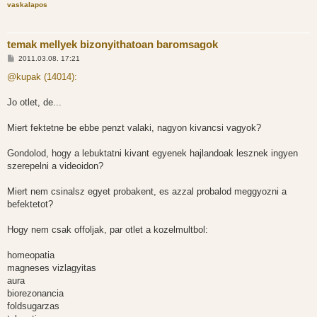
vaskalapos
temak mellyek bizonyithatoan baromsagok
H
2011.03.08. 17:21
o
z
@kupak (14014):
z
á
s
Jo otlet, de...
z
ó
l
Miert fektetne be ebbe penzt valaki, nagyon kivancsi vagyok?
á
s
Gondolod, hogy a lebuktatni kivant egyenek hajlandoak lesznek ingyen
szerepelni a videoidon?
Miert nem csinalsz egyet probakent, es azzal probalod meggyozni a
befektetot?
Hogy nem csak offoljak, par otlet a kozelmultbol:
homeopatia
magneses vizlagyitas
aura
biorezonancia
foldsugarzas