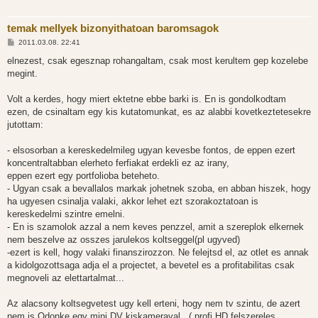
temak mellyek bizonyithatoan baromsagok
H
2011.03.08. 22:41
o
z
elnezest, csak egesznap rohangaltam, csak most kerultem gep kozelebe
z
megint.
á
s
z
Volt a kerdes, hogy miert ektetne ebbe barki is. En is gondolkodtam
ó
l
ezen, de csinaltam egy kis kutatomunkat, es az alabbi kovetkeztetesekre
á
jutottam:
s
- elsosorban a kereskedelmileg ugyan kevesbe fontos, de eppen ezert
koncentraltabban elerheto ferfiakat erdekli ez az irany,
eppen ezert egy portfolioba beteheto.
- Ugyan csak a bevallalos markak johetnek szoba, en abban hiszek, hogy
ha ugyesen csinalja valaki, akkor lehet ezt szorakoztatoan is
kereskedelmi szintre emelni.
- En is szamolok azzal a nem keves penzzel, amit a szereplok elkernek
nem beszelve az osszes jarulekos koltseggel(pl ugyved)
-ezert is kell, hogy valaki finanszirozzon. Ne felejtsd el, az otlet es annak
a kidolgozottsaga adja el a projectet, a bevetel es a profitabilitas csak
megnoveli az elettartalmat...
Az alacsony koltsegvetest ugy kell erteni, hogy nem tv szintu, de azert
nem is Odonke egy mini DV kiskameraval...( profi HD felszereles,