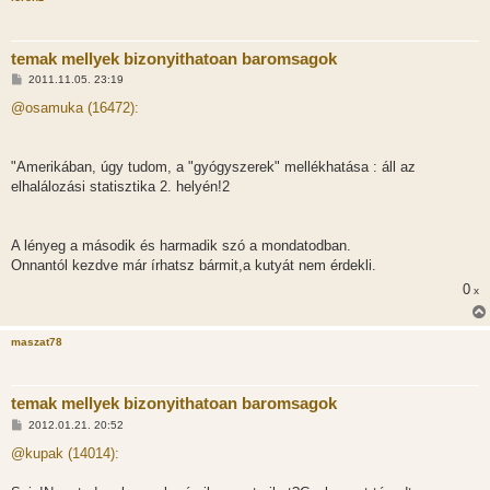
temak mellyek bizonyithatoan baromsagok
H
2011.11.05. 23:19
o
z
@osamuka (16472):
z
á
s
z
"Amerikában, úgy tudom, a "gyógyszerek" mellékhatása : áll az
ó
l
elhalálozási statisztika 2. helyén!2
á
s
A lényeg a második és harmadik szó a mondatodban.
Onnantól kezdve már írhatsz bármit,a kutyát nem érdekli.
0
x
maszat78
temak mellyek bizonyithatoan baromsagok
H
2012.01.21. 20:52
o
z
@kupak (14014):
z
á
s