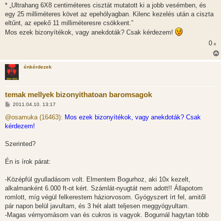
* „Ultrahang 6X8 centiméteres cisztát mutatott ki a jobb vesémben, és
egy 25 milliméteres követ az epehólyagban. Kilenc kezelés után a ciszta
eltűnt, az epekő 11 milliméteresre csökkent.”
Mos ezek bizonyítékok, vagy anekdoták? Csak kérdezem!
0
x
énkérdezek
temak mellyek bizonyithatoan baromsagok
H
2011.04.10. 13:17
o
z
@osamuka (16463):
Mos ezek bizonyítékok, vagy anekdoták? Csak
z
kérdezem!
á
s
z
Szerinted?
ó
l
á
Én is írok párat:
s
-Középfül gyulladásom volt. Elmentem Bogurhoz, aki 10x kezelt,
alkalmanként 6.000 ft-ot kért. Számlát-nyugtát nem adott!! Állapotom
romlott, míg végül felkerestem háziorvosom. Gyógyszert írt fel, amitől
pár napon belül javultam, és 3 hét alatt teljesen meggyógyultam.
-Magas vérnyomásom van és cukros is vagyok. Bogurnál hagytan több