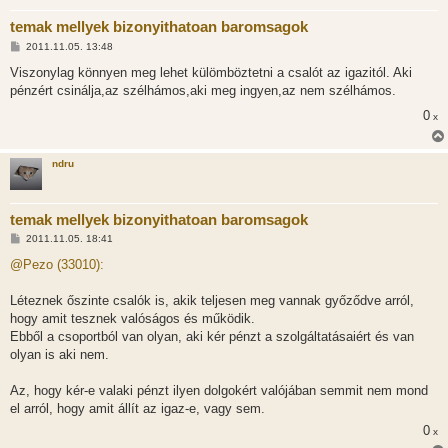
temak mellyek bizonyithatoan baromsagok
H
2011.11.05. 13:48
o
z
Viszonylag könnyen meg lehet külömböztetni a csalót az igazitól. Aki
z
pénzért csinálja,az szélhámos,aki meg ingyen,az nem szélhámos.
á
s
0
x
z
ó
l
á
ndru
s
temak mellyek bizonyithatoan baromsagok
H
2011.11.05. 18:41
o
z
@Pezo (33010):
z
á
s
Léteznek őszinte csalók is, akik teljesen meg vannak győződve arról,
z
hogy amit tesznek valóságos és működik.
ó
l
Ebből a csoportból van olyan, aki kér pénzt a szolgáltatásaiért és van
á
olyan is aki nem.
s
Az, hogy kér-e valaki pénzt ilyen dolgokért valójában semmit nem mond
el arról, hogy amit állít az igaz-e, vagy sem.
0
x