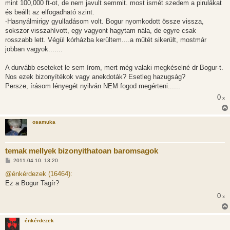
mint 100,000 ft-ot, de nem javult semmit. most ismét szedem a pirulákat
és beállt az elfogadható szint.
-Hasnyálmirigy gyulladásom volt. Bogur nyomkodott össze vissza,
sokszor visszahívott, egy vagyont hagytam nála, de egyre csak
rosszabb lett. Végül kórházba kerültem....a műtét sikerült, mostmár
jobban vagyok.......
A durvább eseteket le sem írom, mert még valaki megkéselné dr Bogur-t.
Nos ezek bizonyítékok vagy anekdoták? Esetleg hazugság?
Persze, írásom lényegét nyilván NEM fogod megérteni......
0
x
osamuka
temak mellyek bizonyithatoan baromsagok
H
2011.04.10. 13:20
o
z
@énkérdezek (16464):
z
Ez a Bogur Tagír?
á
s
0
x
z
ó
l
á
énkérdezek
s