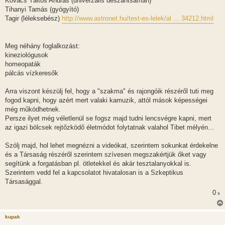
Kovács Táltos András (univerzális deszantsámán)
Tihanyi Tamás (gyógyító)
Tagir (léleksebész)
http://www.astronet.hu/test-es-lelek/al ... 34212.html
Meg néhány foglalkozást:
kineziológusok
homeopaták
pálcás vízkeresők
Arra viszont készülj fel, hogy a "szakma" és rajongóik részéről tuti meg
fogod kapni, hogy azért mert valaki kamuzik, attól mások képességei
még működhetnek.
Persze ilyet még véletlenül se fogsz majd tudni lencsvégre kapni, mert
az igazi bölcsek rejtőzködő életmódot folytatnak valahol Tibet mélyén...
Szólj majd, hol lehet megnézni a videókat, szerintem sokunkat érdekelne
és a Társaság részéről szerintem szívesen megszakértjük őket vagy
segítünk a forgatásban pl. ötletekkel és akár tesztalanyokkal is.
Szerintem vedd fel a kapcsolatot hivatalosan is a Szkeptikus
Társasággal.
0
x
kupak