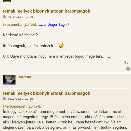
temak mellyek bizonyithatoan baromsagok
H
2011.04.10. 13:25
o
z
@osamuka (16466):
Ez a Bogur Tagír?
z
á
s
Kérdésre kérdéssel?
z
ó
l
Itt én vagyok, aki énkérdezek....
á
s
U.I: Ugye mondtam, hogy nem a lényeget fogod megérteni.........
0
x
osamuka
temak mellyek bizonyithatoan baromsagok
H
2011.04.10. 13:30
o
z
@énkérdezek (16464):
z
Írok egy "anekdotát", ami megtörtént, saját szememmel láttam, mivel
á
s
magam elé engedtem, egy 15 éve béna embert, aki a lábára sem tudott
z
állni! Négyen jöttek vele, ketten vitték be, utána beszélgettünk. Valami
ó
l
idegrendszeri baja volt a betegnek, amin az orvosok nem tudtak segíteni.
á