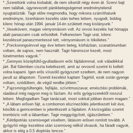
* „Szerettünk volna kisbabát, de nem sikerült négy éven át. Szervi bajt
ó
l
nem találtak, úgynevezett pánikbetegségemet eredménytelenül
á
nyugtatózták. Tagir előre megmondta, hogy mikorra számíthatunk
s
eredményre, tizenhárom kezelés után terhes lettem, nyugodt, boldog
kilenc hónap után 1994. január 14-én született meg kislányunk.”
* „Vesekövem, magas vérnyomásom volt. Az orvosi kezelés hat hónapja
alatt panaszaim csak erősödtek. Felkerestem Tagir urat, kilenc
kezeléssel panaszmentessé tett, vérnyomásom is tökéletes.”
* „Porckorongsérvvel egy éve lettem beteg, kórházban, szanatóriumban
voltam, de sajnos, nem használt. Tagir háromszor kezelt, most
tünetmentes vagyok.”
* „Gennyes középfültő-gyulladásom erős fájdalommal, sok váladékkal
járt. Bal fülemben ciszta keletkezett, amit az orvosnő szerint ki kellett
volna kaparni. Igen erős vírusölő gyógyszert szedtem, de nem nagyon
javult az állapotom. Tizenöt kezelést kaptam Tagirtól, ezek során gyenge
voltam, szédültem, de végül rendbe jöttem.”
* „Pajzsmirigytúltengés, fejfájás, szívritmuszavar, emésztési problémák,
ráadásul még nagyon meg is fáztam. Az erős gyógyszerektől rosszul
lettem. Megfogadtam Tagir tanácsait, most sokkal jobban érzem magam.”
* „A lábam erősen fájt, a combomon elszíneződés jelentkezett két éve,
később a gerincemben is jelentkezett a fájdalom. A kivizsgálás szerint
trombózis volt a lábamban. Tagir meggyógyított, újjászülettem.”
* „Kétdipotriás szemüveget viseltem, látásom erősen romlott tovább. A
gyógyító négy kezelése után szemüveg nélkül olvasok, ha fáradt vagyok,
akkor is elég a 0,5 dioptriás lencse.”