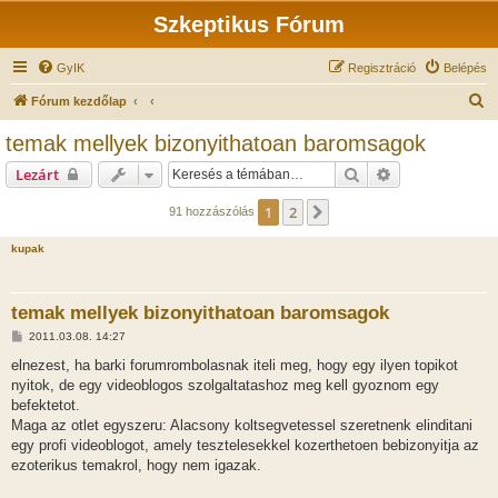
Szkeptikus Fórum
GyIK
Regisztráció
Belépés
K
Fórum kezdőlap
e
temak mellyek bizonyithatoan baromsagok
r
Keresés
Részletes keres
Lezárt
e
s
1
2
Következő
91 hozzászólás
é
kupak
s
temak mellyek bizonyithatoan baromsagok
H
2011.03.08. 14:27
o
z
elnezest, ha barki forumrombolasnak iteli meg, hogy egy ilyen topikot
z
nyitok, de egy videoblogos szolgaltatashoz meg kell gyoznom egy
á
s
befektetot.
z
Maga az otlet egyszeru: Alacsony koltsegvetessel szeretnenk elinditani
ó
l
egy profi videoblogot, amely tesztelesekkel kozerthetoen bebizonyitja az
á
ezoterikus temakrol, hogy nem igazak.
s