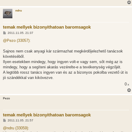
ndru
temak mellyek bizonyithatoan baromsagok
H
2011.11.05. 21:37
o
z
@Pezo (33057):
z
á
s
Sajnos nem csak anyagi kár származhat megkérdőjelezhető tanácsok
z
követéséből.
ó
l
Ilyen esetekben mindegy, hogy ingyen volt-e vagy sem, sőt még az is
á
mindegy, hogy a segíteni akarás vezérelte-e a tevékenység végzőjét.
s
A legtöbb rossz tanács ingyen van és az a bizonyos pokolba vezető út is
jó szándékkal van kikövezve.
0
x
Pezo
temak mellyek bizonyithatoan baromsagok
H
2011.11.05. 21:57
o
z
@ndru (33059):
z