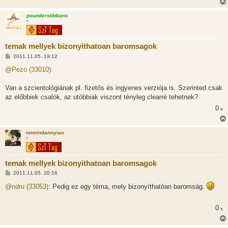
pounderstibbons
*
temak mellyek bizonyithatoan baromsagok
H
2011.11.05. 19:12
o
z
@Pezo (33010):
z
á
s
Van a szcientológiának pl. fizetős és ingyenes verziója is. Szerinted csak
z
az előbbiek csalók, az utóbbiak viszont tényleg clearré tehetnek?
ó
l
0
x
á
s
mimindannyian
*
temak mellyek bizonyithatoan baromsagok
H
2011.11.05. 20:16
o
z
@ndru (33053):
Pedig ez egy téma, mely bizonyíthatóan baromság.
z
á
s
0
x
z
ó
l
á