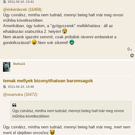
H
2011.04.10. 13:41
o
z
@énkérdezek (16469):
z
Úgy csinálsz, mintha nem tudnád, mennyi beteg halt már meg orvosi
á
s
műhiba következtében.
z
Amerikában, úgy tudom, a "gyógyszerek" mellékhatása : áll az
ó
l
elhalálozási statisztika 2. helyén!
á
Nem akarok igazolni semmit, csak próbálok rávenni embereket a
s
gondolkozásra!!
Nem sok sikerrel!
0
x
Dorka11
temak mellyek bizonyithatoan baromsagok
H
2011.04.10. 13:48
o
z
@osamuka (16472):
z
á
s
z
Úgy csinálsz, mintha nem tudnád, mennyi beteg halt már meg orvosi
ó
l
műhiba következtében
á
s
Úgy csinálsz, mintha nem tudnád, mennyi beteg halt már meg, mert nem
ment el idejében orvoshoz