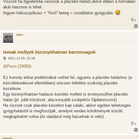
Viszont ha figyelembe vesszük a placebo hatást,akkor ebben a formában
á
s
akár hasznos is lehet.
z
Ingyen hókuszpókusz + ''hívő'' beteg = csodálatos gyógyulás.
ó
l
0
x
á
s
ndru
temak mellyek bizonyithatoan baromsagok
H
2011.11.05. 22:18
o
z
@Pezo (33060):
z
á
s
Ez komoly etikai problémákat vethet fel, ugyanis a placebo hatáshoz (a
z
közvélekedéssel ellentétben) nincsen feltétlen szükség placebo
ó
l
kezelésre.
á
Egy bizonyíthatóan hatásos kezelés mellett is érvényesülhet placebo
s
hatás (pl. jobb közérzet, alacsonyabb szubjektív fájdalomszint).
Ha viszont csak placebo kezelést kap valaki, akkor egyben lehetséges
gyógyhatástól is megfosztják, amelyet rendes körülmények között
megkaphatott volna (és ráadásul még hazudnak is neki).
0
x
lorenz