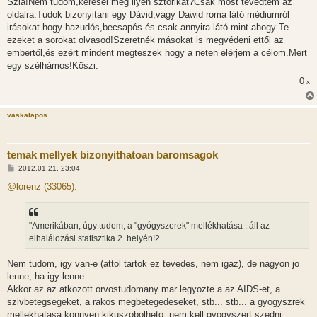
Szia!Nem tudom,keresel még ilyen sztorikat?Csak most tévedtem az
z
oldalra.Tudok bizonyitani egy Dávid,vagy Dawid roma látó médiumról
ó
l
irásokat hogy hazudós,becsapós és csak annyira látó mint ahogy Te
á
ezeket a sorokat olvasod!Szeretnék másokat is megvédeni ettől az
s
embertől,és ezért mindent megteszek hogy a neten elérjem a célom.Mert
egy szélhámos!Köszi.
0
x
vaskalapos
temak mellyek bizonyithatoan baromsagok
H
2012.01.21. 23:04
o
z
@lorenz (33065):
z
á
s
z
"Amerikában, úgy tudom, a "gyógyszerek" mellékhatása : áll az
ó
l
elhalálozási statisztika 2. helyén!2
á
s
Nem tudom, igy van-e (attol tartok ez tevedes, nem igaz), de nagyon jo
lenne, ha igy lenne.
Akkor az az atkozott orvostudomany mar legyozte a az AIDS-et, a
szivbetegsegeket, a rakos megbetegedeseket, stb... stb... a gyogyszrek
mellekhatasa konnyen kikuszobolheto: nem kell gyogyszert szedni.