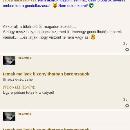
@osamuka (16472):
Nem akarok igazolni semmit, csak próbálok rávenni
z
embereket a gondolkozásra!!
Nem sok sikerrel!
á
s
z
ó
l
á
Akkor állj a tükör elé és magadon kezdd.......
s
Amúgy rossz helyen kilincselsz, mert itt épphogy gondolkodó emberek
vannak.......és látják, hogy viszont te nem vagy az!
0
x
osamuka
temak mellyek bizonyithatoan baromsagok
H
2011.04.10. 13:50
o
z
@Dorka11 (16474):
z
Egyre jobban tetszik a kutyád!
á
s
0
x
z
ó
l
á
osamuka
s
temak mellyek bizonyithatoan baromsagok