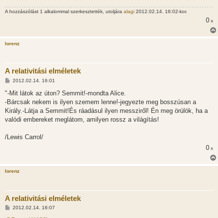
A hozzászólást 1 alkalommal szerkesztették, utoljára
alagi
2012.02.14. 16:02-kor.
0
x
lorenz
A relativitási elméletek
H
2012.02.14. 16:01
o
z
"-Mit látok az úton? Semmit!-mondta Alice.
z
-Bárcsak nekem is ilyen szemem lenne!-jegyezte meg bosszúsan a
á
s
Király.-Látja a Semmit!És ráadásul ilyen messziről! Én meg örülök, ha a
z
valódi embereket meglátom, amilyen rossz a világítás!
ó
l
á
/Lewis Carrol/
s
0
x
lorenz
A relativitási elméletek
H
2012.02.14. 16:07
o