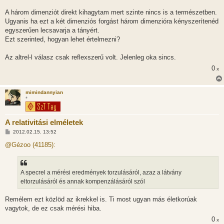
A három dimenziót direkt kihagytam mert szinte nincs is a természetben.
Ugyanis ha ezt a két dimenziós forgást három dimenzióra kényszerítenéd
egyszerűen lecsavarja a tányért.
Ezt szerinted, hogyan lehet értelmezni?
Az altrel-l válasz csak reflexszerű volt. Jelenleg oka sincs.
0
x
mimindannyian
*
A relativitási elméletek
H
2012.02.15. 13:52
o
z
@Gézoo (41185):
z
á
s
z
A specrel a mérési eredmények torzulásáról, azaz a látvány
ó
l
eltorzulásáról és annak kompenzálásáról szól
á
s
Remélem ezt közlöd az ikrekkel is. Ti most ugyan más életkorúak
vagytok, de ez csak mérési hiba.
0
x