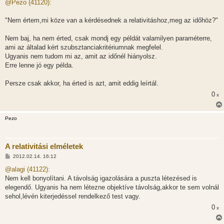
z
@Pezo (41120):
z
á
s
"Nem értem,mi köze van a kérdésednek a relativitáshoz,meg az időhöz?"
z
ó
l
Nem baj, ha nem érted, csak mondj egy példát valamilyen paraméterre,
á
ami az általad kért szubsztanciakritériumnak megfelel.
s
Ugyanis nem tudom mi az, amit az időnél hiányolsz.
Erre lenne jó egy példa.
Persze csak akkor, ha érted is azt, amit eddig leírtál.
0
x
Pezo
A relativitási elméletek
H
2012.02.14. 16:12
o
z
@alagi (41122):
z
Nem kell bonyolítani. A távolság igazolására a puszta létezésed is
á
s
elegendő. Ugyanis ha nem létezne objektíve távolság,akkor te sem volnál
z
sehol,lévén kiterjedéssel rendelkező test vagy.
ó
l
0
x
á
s