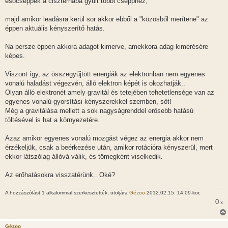
esőcseppek a ciszternába gyűlt többi csepphez,
majd amikor leadásra kerül sor akkor ebből a "közösből merítene" az
éppen aktuális kényszerítő hatás.
Na persze éppen akkora adagot kimerve, amekkora adag kimerésére
képes.
Viszont így, az összegyűjtött energiák az elektronban nem egyenes
vonalú haladást végezvén, álló elektron képét is okozhatják..
Olyan álló elektronét amely gravitál és tetejében tehetetlensége van az
egyenes vonalú gyorsítási kényszerekkel szemben, sőt!
Még a gravitálása mellett a sok nagyságrenddel erősebb hatású
töltésével is hat a környezetére.
Azaz amikor egyenes vonalú mozgást végez az energia akkor nem
érzékeljük, csak a beérkezése után, amikor rotációra kényszerül, mert
ekkor látszólag állóvá válik, és tömegként viselkedik.
Az erőhatásokra visszatérünk.. Oké?
A hozzászólást 1 alkalommal szerkesztették, utoljára
Gézoo
2012.02.15. 14:09-kor.
0
x
Gézoo