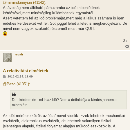
z
@mimindannyian (41142):
z
A távolság nem állitható párhuzamba az idő mibenlétének
á
s
kérdésével,mert minőségileg külömböznek egymástól.
z
Azért vetettem fel az idő problémáját,mert még a laikus számára is igen
ó
l
érdekes kérdéseket vet fel. Sőt joggal lehet a létét is megkérdőjelezni. De
á
mivel nem vagyok szakértő,részemről most már QUIT.
s
0
x
repair
A relativitási elméletek
H
2012.02.14. 18:09
o
z
@Pezo (41051):
z
á
s
z
De - kérdem én - mi is az idő? Nem a definiciója a kérdés,hanem a
ó
l
mibenléte.
á
s
Az időt mérő eszközök az “óra” nevet viselik. Ezek lehetnek mechanikai
eszközök, elektronikus eszközök, de lehetnek valamilyen fizikai
jelenségen alapuló, fizikai folyamat alapján működő eszközök is. A