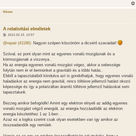
Gézoo
A relativitási elméletek
H
2012.02.15. 13:57
o
z
@repair (41186):
Nagyon szépen köszönöm a dicsérő szavaidat!
z
á
s
Szóval, ez pont olyan mint az egyenes vonalú mozgásnak és a
z
körmozgásnak a viszonya..
ó
l
Ha az energia egyenes vonalú mozgást végez, akkor a sebessége
á
folytán nem ér el bennünket a gravitáló és a többi hatás..
s
Ebből a tapasztalatból kiindulva azt is gondolhatjuk, hogy egyenes vonalú
haladáskor az energia nem gravitál, nincs töltésre jellemző hatást okozó
képessége és így a polarizáltan áramló töltésre jellemző hatásokat sem
tapasztalunk.
Bezzeg amikor befogódik! Amint egy elektron elnyeli az addig egyenes
vonalú mozgást végző energiát, az energia hozzáadódik az elektron
energia készletéhez 1 az 1-ben ..
Azaz ez a logika szerint csak olyan esetekben van így amikor az
összeadandók egy neműek.
Vagyis ez az egy az egyben összeadhatóság azt mutatja, hogy a