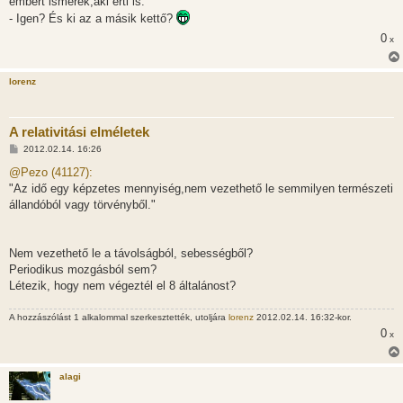
embert ismerek,aki érti is.
z
- Igen? És ki az a másik kettő?
ó
l
0
x
á
s
lorenz
A relativitási elméletek
H
2012.02.14. 16:26
o
z
@Pezo (41127):
z
"Az idő egy képzetes mennyiség,nem vezethető le semmilyen természeti
á
s
állandóból vagy törvényből."
z
ó
l
á
Nem vezethető le a távolságból, sebességből?
s
Periodikus mozgásból sem?
Létezik, hogy nem végeztél el 8 általánost?
A hozzászólást 1 alkalommal szerkesztették, utoljára
lorenz
2012.02.14. 16:32-kor.
0
x
alagi