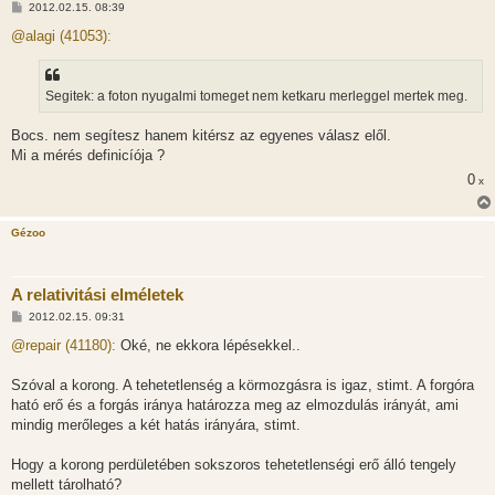
H
2012.02.15. 08:39
o
z
@alagi (41053):
z
á
s
z
Segitek: a foton nyugalmi tomeget nem ketkaru merleggel mertek meg.
ó
l
á
Bocs. nem segítesz hanem kitérsz az egyenes válasz elől.
s
Mi a mérés definicíója ?
0
x
Gézoo
A relativitási elméletek
H
2012.02.15. 09:31
o
z
@repair (41180):
Oké, ne ekkora lépésekkel..
z
á
s
Szóval a korong. A tehetetlenség a körmozgásra is igaz, stimt. A forgóra
z
ható erő és a forgás iránya határozza meg az elmozdulás irányát, ami
ó
l
mindig merőleges a két hatás irányára, stimt.
á
s
Hogy a korong perdületében sokszoros tehetetlenségi erő álló tengely
mellett tárolható?