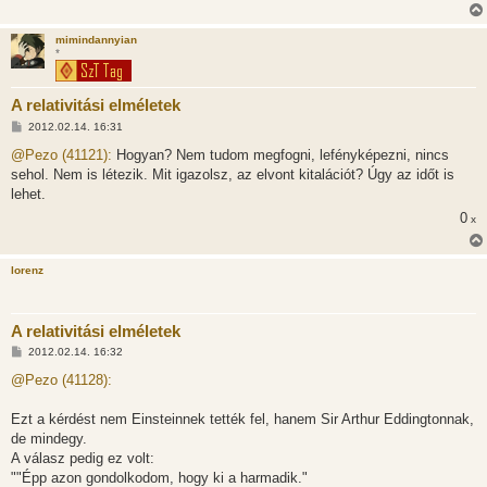
mimindannyian
*
A relativitási elméletek
H
2012.02.14. 16:31
o
z
@Pezo (41121):
Hogyan? Nem tudom megfogni, lefényképezni, nincs
z
sehol. Nem is létezik. Mit igazolsz, az elvont kitalációt? Úgy az időt is
á
s
lehet.
z
0
ó
x
l
á
s
lorenz
A relativitási elméletek
H
2012.02.14. 16:32
o
z
@Pezo (41128):
z
á
s
Ezt a kérdést nem Einsteinnek tették fel, hanem Sir Arthur Eddingtonnak,
z
de mindegy.
ó
l
A válasz pedig ez volt:
á
""Épp azon gondolkodom, hogy ki a harmadik."
s