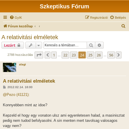
Szkeptikus Fórum
GyIK
Regisztráció
Belépés
K
Fórum kezdőlap
e
A relativitási elméletek
r
Keresés
Részletes keres
Lezárt
e
s
Oldal:
24
/
56
1
22
23
24
25
26
56
Előző
Köv
2788 hozzászólás
…
…
é
alagi
s
A relativitási elméletek
H
2012.02.14. 16:00
o
z
@Pezo (41121):
z
á
s
Konnyebben mint az idoe?
z
ó
l
Kepzeld el hogy egy vonaton ulsz ami egyenletesen halad, a masinisztat
á
pedig nem tudod befolyasolni. A sin menten mert tavolsag valosagos
s
vagy nem?