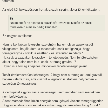
fórumon.
Az első két bekezdésben írottakra ezek szerint akkor jól emlékeztem.
Na de ebből ne akarjuk a gravitációt levezetni! Miután az egyik
muraközi-ló a másik pedig kandal-ló ..
Ez nagyon szellemes !
Nem is konkrétan levezetni szeretném hanem olyan aspektusból
vizsgálnám. ha jóltudom, a tapasztalat csak azt igazolja, hogy
tömegarányos - statikus esetben - ez szerinted mindegy?
Ha csak a szavakon lovagolok – tehetetlenség. Nem feltételezhetem
akkor, hogy talán nem is a -csak- a tömeg gravitál -?
Ugyan is a tömeg kifejezés mindenkor tehetetlenséget jelent.
Tehát értelemszerűen lehetséges, ? hogy nem a tömeg az, ami gravitál,
hanem valami más, ami viszont – legalább is statikus helyzetben –
szigorúan tömegarányos.
A centripetális gyorsulás a sebességet, sem irányban sem mértékben
nem befolyásolja.
A fent maradásához külön energiát nem igényel viszont tömeg független.
Hogyan értelmezzem ezt akkor mikor négy dimenzióban forog / rotál /