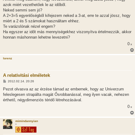
azok miért vezethetőek le az időből.
Neked semmi sem jó?
A 2+3=5 egyenlőségből kifejezem neked a 3-at, erre te azzal jössz, hogy
miért a 2 és 5 számokat használtam ehhez.
Te varázslónak nézel engem?
Ha egyszer az időt más mennyiségekhez viszonyítva értelmezzük, akkor
honnan máshonnan lehetne levezetni?
0
x
lorenz
A relativitási elméletek
H
2012.02.14. 20:26
o
z
Pezot olvasva az az érzése támad az embernek, hogy az Univerzum
z
feleslegesen strapálta magát Ősrobbanással, meg ilyen vacak, nehezen
á
s
érthető, négydimenziós téridő létrehozásával.
z
0
ó
x
l
á
s
mimindannyian
*