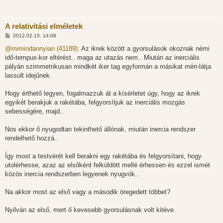
A relativitási elméletek
H
2012.02.15. 14:08
o
z
@mimindannyian (41189):
Az ikrek között a gyorsulások okoznak némi
z
idő-tempus-kor eltérést.. maga az utazás nem.. Miután az inerciális
á
s
pályán szimmetrikusan mindkét iker tag egyformán a másikat méri-látja
z
lassult idejűnek.
ó
l
á
Hogy érthető legyen, fogalmazzuk át a kísérletet úgy, hogy az ikrek
s
egyikét berakjuk a rakétába, felgyorsítjuk az inerciális mozgás
sebességére, majd..
Nos ekkor ő nyugodtan tekinthető állónak, miután inercia rendszer
rendelhető hozzá..
Így most a testvérét kell berakni egy rakétába és felgyorsítani, hogy
utolérhesse, azaz az elsőként felküldött mellé érhessen és ezzel ismét
közös inercia rendszerben legyenek nyugvók..
Na akkor most az első vagy a második öregedett többet?
Nyilván az első, mert ő kevesebb gyorsulásnak volt kitéve.