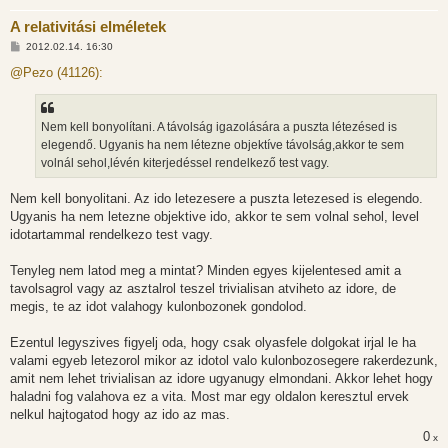
A relativitási elméletek
H
2012.02.14. 16:30
o
z
@Pezo (41126):
z
á
s
z
Nem kell bonyolítani. A távolság igazolására a puszta létezésed is
ó
l
elegendő. Ugyanis ha nem létezne objektíve távolság,akkor te sem
á
volnál sehol,lévén kiterjedéssel rendelkező test vagy.
s
Nem kell bonyolitani. Az ido letezesere a puszta letezesed is elegendo.
Ugyanis ha nem letezne objektive ido, akkor te sem volnal sehol, level
idotartammal rendelkezo test vagy.
Tenyleg nem latod meg a mintat? Minden egyes kijelentesed amit a
tavolsagrol vagy az asztalrol teszel trivialisan atviheto az idore, de
megis, te az idot valahogy kulonbozonek gondolod.
Ezentul legyszives figyelj oda, hogy csak olyasfele dolgokat irjal le ha
valami egyeb letezorol mikor az idotol valo kulonbozosegere rakerdezunk,
amit nem lehet trivialisan az idore ugyanugy elmondani. Akkor lehet hogy
haladni fog valahova ez a vita. Most mar egy oldalon keresztul ervek
nelkul hajtogatod hogy az ido az mas.
0
x