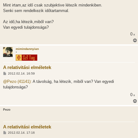
Mint irtam,az idő csak szubjektive létezik mindenkiben.
Senki sem rendelkezik időtartammal.
Az idő,ha létezik,miből van?
Van egyedi tulajdonsága?
0
x
mimindannyian
*
A relativitási elméletek
H
2012.02.14. 16:59
o
z
@Pezo (41141):
A távolság, ha létezik, miből van? Van egyedi
z
tulajdonsága?
á
s
0
x
z
ó
l
á
Pezo
s
A relativitási elméletek
H
2012.02.14. 17:16
o