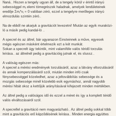
Naná.. Hiszen a tengely ugyan áll, de a tengely körül v érintő irányú
sebességgel m
elemi tömegrészek haladnak, amelyek lendületeinek
i
eredője Σm
*v
= 0 valóban zéró, ezzel a tengelyre merőleges irányú
i
i
elmozdulás szintén zéró..
Na de ebből ne akarjuk a gravitációt levezetni! Miután az egyik muraközi-
ló a másik pedig kandal-ló ..
A specrel és az áltrel, bár ugyanazon Einsteinnek a műve, egyesek
mégis egészen másként értelmezik ezt a két munkát.
Sokan a specrelt úgy tekintik, mint valamiféle valós téridő torzulás
leírása.. az áltrelnél pedig a gravitációig jutnak el, és slussz..
A valóság egészen más:
A specrel a mérési eredmények torzulásáról, azaz a látvány eltorzulásáról
és annak kompenzálásáról szól, miután minden infó csak
fénysebességgel közeledhet, azaz a jeltovábbítás sebessége és a
mozgás sebessége minél közelebb esik egymáshoz, annál nagyobb
mérési hibát okoz a kettőjük arányításával kifejezett minden mértékben.
Az áltrel pedig a valóságos idő és ezzel a méret és így a komplett téridő
valós elváltozásairól szól.
A specrellel a gravitáció nem magyarázható.. Az áltrel pedig sokkal több
mint a gravitációs erő képződésének leírása.. Minden energia együttes