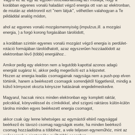
korábban egyenes vonalú haladást végző energia ott van az elektronban,
de miután az elektronról ezt "nem látjuk", vélhetően valahogyan a Te
példáddal analóg módon,
ahol az egyenes vonalú mozgásmennyiség (impulzus,ill. a mozgási
energia, ) a forgó korong forgásában tárolódott,
a korábban szintén egyenes vonalú mozgást végző energia is perdület-
rotáció formájában tárolódhatott, azaz egyszerűen hozzáadódott az
elektronban lévő (többi) energiához..
Amikor pedig egy elektron nem a legutóbb kapottal azonos adagú
energiát sugároz ki, akkor pedig megerősíti ezt a képzetet.
Hiszen az energia leadás csomagjainak nagysága nem a push-pop elven
történik, hanem a beérkezett csomagok sorrendjétől függetlenül, mindig a
külső környezet okozta kényszer hatásának engedelmeskedve.
Magyarul, hacsak nincs minden elektronban egy komplett raktár,
polcokkal, könyveléssel és címkékkel, ahol szigorú raktáros külön-külön
tárolna minden egyes beérkezett energia csomagot,
akkor csak úgy lenne lehetséges az egymástól eltérő nagysággal
beérkező és távozó csomag nagyságok esete, ha minden beérkező
csomag hozzáadódna a többihez, a vele teljesen egyneműhöz, mint az