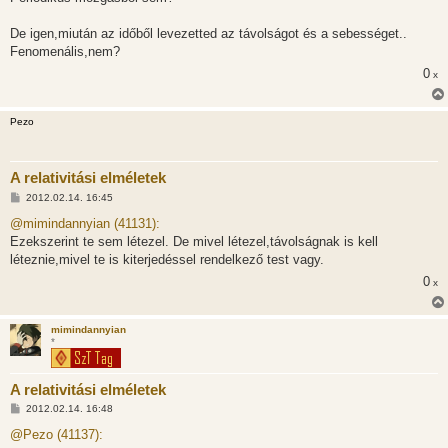
s
De igen,miután az időből levezetted az távolságot és a sebességet..
Fenomenális,nem?
0
x
Pezo
A relativitási elméletek
H
2012.02.14. 16:45
o
z
@mimindannyian (41131):
z
Ezekszerint te sem létezel. De mivel létezel,távolságnak is kell
á
s
léteznie,mivel te is kiterjedéssel rendelkező test vagy.
z
0
ó
x
l
á
s
mimindannyian
*
A relativitási elméletek
H
2012.02.14. 16:48
o
z
@Pezo (41137):
z