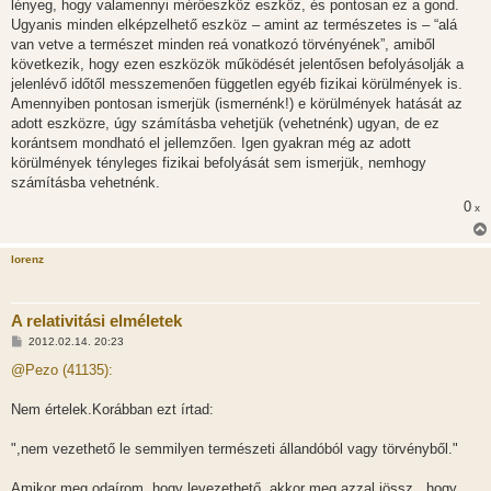
lényeg, hogy valamennyi mérőeszköz eszköz, és pontosan ez a gond.
Ugyanis minden elképzelhető eszköz – amint az természetes is – “alá
van vetve a természet minden reá vonatkozó törvényének”, amiből
következik, hogy ezen eszközök működését jelentősen befolyásolják a
jelenlévő időtől messzemenően független egyéb fizikai körülmények is.
Amennyiben pontosan ismerjük (ismernénk!) e körülmények hatását az
adott eszközre, úgy számításba vehetjük (vehetnénk) ugyan, de ez
korántsem mondható el jellemzően. Igen gyakran még az adott
körülmények tényleges fizikai befolyását sem ismerjük, nemhogy
számításba vehetnénk.
0
x
lorenz
A relativitási elméletek
H
2012.02.14. 20:23
o
z
@Pezo (41135):
z
á
s
Nem értelek.Korábban ezt írtad:
z
ó
l
",nem vezethető le semmilyen természeti állandóból vagy törvényből."
á
s
Amikor meg odaírom, hogy levezethető, akkor meg azzal jössz , hogy