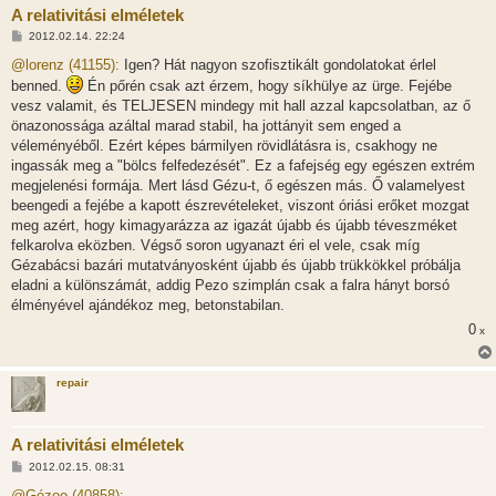
A relativitási elméletek
H
2012.02.14. 22:24
o
z
@lorenz (41155):
Igen? Hát nagyon szofisztikált gondolatokat érlel
z
benned.
Én pőrén csak azt érzem, hogy síkhülye az ürge. Fejébe
á
s
vesz valamit, és TELJESEN mindegy mit hall azzal kapcsolatban, az ő
z
önazonossága azáltal marad stabil, ha jottányit sem enged a
ó
l
véleményéből. Ezért képes bármilyen rövidlátásra is, csakhogy ne
á
ingassák meg a "bölcs felfedezését". Ez a fafejség egy egészen extrém
s
megjelenési formája. Mert lásd Gézu-t, ő egészen más. Ő valamelyest
beengedi a fejébe a kapott észrevételeket, viszont óriási erőket mozgat
meg azért, hogy kimagyarázza az igazát újabb és újabb téveszméket
felkarolva eközben. Végső soron ugyanazt éri el vele, csak míg
Gézabácsi bazári mutatványosként újabb és újabb trükkökkel próbálja
eladni a különszámát, addig Pezo szimplán csak a falra hányt borsó
élményével ajándékoz meg, betonstabilan.
0
x
repair
A relativitási elméletek
H
2012.02.15. 08:31
o
z
@Gézoo (40858):