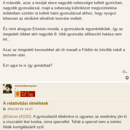
A második, azaz a tesóját eleve nagyobb sebességre kellett gyorsítani,
nagyobb gyorsulással, majd a sebesség különbözet megszüntetése
érdekében szintén rá kellett hatni gyorsulással ahhoz, hogy nyugvó
lehessen az elsőként elindított testvére mellett..
És mint ahogyan Einstein mondá, a gyorsulások egyenértékűek, így az
öregedett többet akit nagyobb ill. több gyorsulás időlassító hatása nem
ért..
Azaz az öregedett kevesebbet aki itt maradt a Földön és később indult a
testvére után.
Ezt ugye te is így gondoltad?
0
x
mimindannyian
*
A relativitási elméletek
H
2012.02.15. 14:27
o
z
@Gézoo (41192):
A gyorsulástól eltekintve is ugyanez az eredmény jön ki
z
a visszatért iker korára, sima specrellel. Tehát a specrel nem a mérési
á
s
hibák korrigálásáról szól.
z