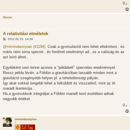
0
ó
x
l
á
s
Gézoo
A relativitási elméletek
H
2012.02.15. 14:29
o
z
@mimindannyian (41194):
Csak a gyorsulástól nem lehet eltekinteni.. és
z
máris nem sima specrel.. és fordított eredményt ad.. ez a valóság és az
á
s
azt leíró áltrel..
z
ó
l
Egyébként sem lenne azonos a "példabeli" specreles eredménnyel.
á
Rossz példa lévén, a Földön a gravitációban lassabb minden mint a
s
gravitáció szegényebb helyen pl. a tehetetlenségi pályán.
Így akár sokkal öregebb lehet a felküldött és visszatérő, mint az itt
maradt ikertesója..
Ha a gyorsulások integráljai a Földön maradt tesó esetében adnak
nagyobb értéket.
0
x
mimindannyian
*