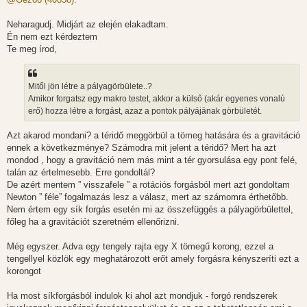
z
á
s
Neharagudj. Midjárt az elején elakadtam.
z
Én nem ezt kérdeztem
ó
l
Te meg írod,
á
s
Mitől jön létre a pályagörbülete..?
Amikor forgatsz egy makro testet, akkor a külső (akár egyenes vonalú
erő) hozza létre a forgást, azaz a pontok pályájának görbületét.
Azt akarod mondani? a téridő meggörbül a tömeg hatására és a gravitáció
ennek a következménye? Számodra mit jelent a téridő? Mert ha azt
mondod , hogy a gravitáció nem más mint a tér gyorsulása egy pont felé,
talán az értelmesebb. Erre gondoltál?
De azért mentem ” visszafele ” a rotációs forgásból mert azt gondoltam
Newton ” féle” fogalmazás lesz a válasz, mert az számomra érthetőbb.
Nem értem egy sík forgás esetén mi az összefüggés a pályagörbülettel,
főleg ha a gravitációt szeretném ellenőrizni.
Még egyszer. Adva egy tengely rajta egy X tömegű korong, ezzel a
tengellyel közlök egy meghatározott erőt amely forgásra kényszeríti ezt a
korongot
Ha most síkforgásból indulok ki ahol azt mondjuk - forgó rendszerek