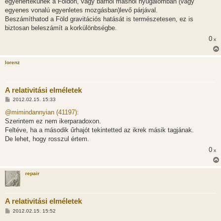
egyenértékűnek a Földön, vagy bárhol máshol nyugalomban (vagy
egyenes vonalú egyenletes mozgásban)levő párjával.
Beszámíthatod a Föld gravitációs hatását is természetesen, ez is
biztosan beleszámít a korkülönbségbe.
0
x
lorenz
A relativitási elméletek
H
2012.02.15. 15:33
o
z
@mimindannyian (41197):
z
Szerintem ez nem ikerparadoxon.
á
s
Feltéve, ha a második űrhajót tekintetted az ikrek másik tagjának.
z
De lehet, hogy rosszul értem.
ó
l
0
x
á
s
repair
A relativitási elméletek
H
2012.02.15. 15:52
o