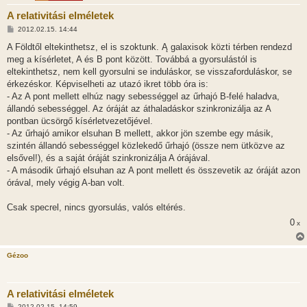
A relativitási elméletek
H
2012.02.15. 14:44
o
z
A Földtől eltekinthetsz, el is szoktunk. Ą galaxisok közti térben rendezd
z
meg a kísérletet, A és B pont között. Továbbá a gyorsulástól is
á
s
eltekinthetsz, nem kell gyorsulni se induláskor, se visszaforduláskor, se
z
érkezéskor. Képviselheti az utazó ikret több óra is:
ó
l
- Az A pont mellett elhúz nagy sebességgel az űrhajó B-felé haladva,
á
állandó sebességgel. Az óráját az áthaladáskor szinkronizálja az A
s
pontban ücsörgő kísérletvezetőjével.
- Az űrhajó amikor elsuhan B mellett, akkor jön szembe egy másik,
szintén állandó sebességgel közlekedő űrhajó (össze nem ütközve az
elsővel!), és a saját óráját szinkronizálja A órájával.
- A második űrhajó elsuhan az A pont mellett és összevetik az óráját azon
órával, mely végig A-ban volt.
Csak specrel, nincs gyorsulás, valós eltérés.
0
x
Gézoo
A relativitási elméletek
H
2012.02.15. 14:59