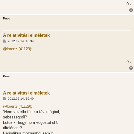
0
x
Pezo
A relativitási elméletek
H
2012.02.14. 16:34
o
z
@lorenz (41129):
z
á
s
0
x
z
ó
l
á
Pezo
s
A relativitási elméletek
H
2012.02.14. 16:40
o
z
@lorenz (41129):
z
''Nem vezethető le a távolságból,
á
s
sebességből?
z
Létezik, hogy nem végeztél el 8
ó
l
általánost?
á
Periodikus mozgásból sem?''