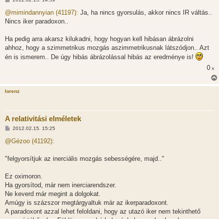
o
z
@mimindannyian (41197):
Ja, ha nincs gyorsulás, akkor nincs IR váltás..
z
Nincs iker paradoxon..
á
s
z
Ha pedig arra akarsz kilukadni, hogy hogyan kell hibásan ábrázolni
ó
l
ahhoz, hogy a szimmetrikus mozgás aszimmetrikusnak látszódjon.. Azt
á
én is ismerem.. De úgy hibás ábrázolással hibás az eredménye is!
s
0
x
lorenz
A relativitási elméletek
H
2012.02.15. 15:25
o
z
@Gézoo (41192):
z
á
s
"felgyorsítjuk az inerciális mozgás sebességére, majd.."
z
ó
l
Ez oximoron.
á
Ha gyorsítod, már nem inerciarendszer.
s
Ne keverd már megint a dolgokat.
Amúgy is százszor megtárgyaltuk már az ikerparadoxont.
A paradoxont azzal lehet feloldani, hogy az utazó iker nem tekinthető