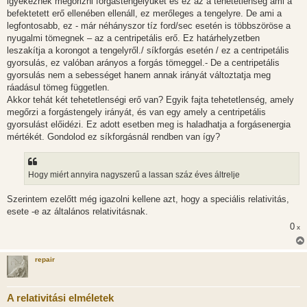
igyekeznek megőrizni forgástengelyüket és ez az a tehetetlenség ami a
befektetett erő ellenében ellenáll, ez merőleges a tengelyre. De ami a
legfontosabb, ez - már néhányszor tíz ford/sec esetén is többszöröse a
nyugalmi tömegnek – az a centripetális erő. Ez határhelyzetben
leszakítja a korongot a tengelyről./ síkforgás esetén / ez a centripetális
gyorsulás, ez valóban arányos a forgás tömeggel.- De a centripetális
gyorsulás nem a sebességet hanem annak irányát változtatja meg
ráadásul tömeg független.
Akkor tehát két tehetetlenségi erő van? Egyik fajta tehetetlenség, amely
megőrzi a forgástengely irányát, és van egy amely a centripetális
gyorsulást előidézi. Ez adott esetben meg is haladhatja a forgásenergia
mértékét. Gondolod ez síkforgásnál rendben van így?
Hogy miért annyira nagyszerű a lassan száz éves áltrelje
Szerintem ezelőtt még igazolni kellene azt, hogy a speciális relativitás,
esete -e az általános relativitásnak.
0
x
repair
A relativitási elméletek