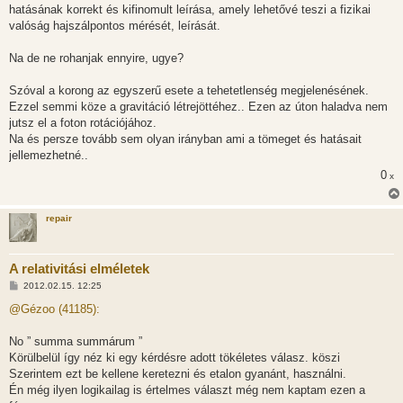
hatásának korrekt és kifinomult leírása, amely lehetővé teszi a fizikai
valóság hajszálpontos mérését, leírását.
Na de ne rohanjak ennyire, ugye?
Szóval a korong az egyszerű esete a tehetetlenség megjelenésének.
Ezzel semmi köze a gravitáció létrejöttéhez.. Ezen az úton haladva nem
jutsz el a foton rotációjához.
Na és persze tovább sem olyan irányban ami a tömeget és hatásait
jellemezhetné..
0
x
repair
A relativitási elméletek
H
2012.02.15. 12:25
o
z
@Gézoo (41185):
z
á
s
No ” summa summárum ”
z
Körülbelül így néz ki egy kérdésre adott tökéletes válasz. köszi
ó
l
Szerintem ezt be kellene keretezni és etalon gyanánt, használni.
á
Én még ilyen logikailag is értelmes választ még nem kaptam ezen a
s