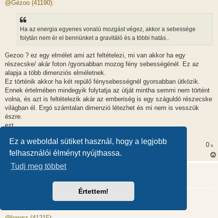
z
@Gézoo (41190):
z
á
s
z
Ha az energia egyenes vonalú mozgást végez, akkor a sebessége
ó
l
folytán nem ér el bennünket a gravitáló és a többi hatás..
á
s
Gezoo ? ez egy elmélet ami azt feltételezi, mi van akkor ha egy
részecske/ akár foton /gyorsabban mozog fény sebességénél. Ez az
alapja a több dimenziós elméletnek.
Ez történik akkor ha két repülő fénysebességnél gyorsabban ütközik.
Ennek értelmében mindegyik folytatja az útját mintha semmi nem történt
volna, és azt is feltételezik akár az emberiség is egy száguldó részecske
világban él. Ergó számtalan dimenzió létezhet és mi nem is vesszük
észre.
ezt
Te tudtad?
Ez a weboldal sütiket használ, hogy a legjobb
0
x
felhasználói élményt nyújthassa.
Tudj meg többet
alagi
Értettem!
A relativitási elméletek
H
2012.02.15. 15:54
o
z
@lorenz (41215):