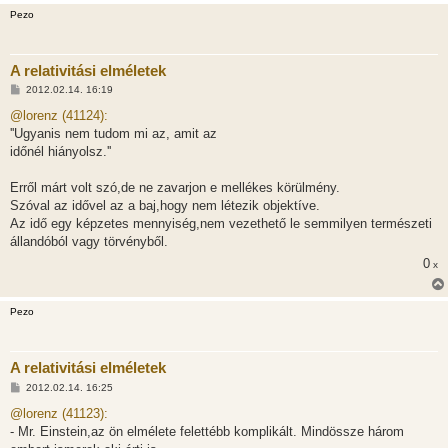
Pezo
A relativitási elméletek
H
2012.02.14. 16:19
o
z
@lorenz (41124):
z
''Ugyanis nem tudom mi az, amit az
á
s
időnél hiányolsz.''
z
ó
l
Erről márt volt szó,de ne zavarjon e mellékes körülmény.
á
Szóval az idővel az a baj,hogy nem létezik objektíve.
s
Az idő egy képzetes mennyiség,nem vezethető le semmilyen természeti
állandóból vagy törvényből.
0
x
Pezo
A relativitási elméletek
H
2012.02.14. 16:25
o
z
@lorenz (41123):
z
- Mr. Einstein,az ön elmélete felettébb komplikált. Mindössze három
á
s