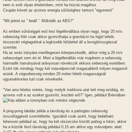
nem is esik olyan értelemben, mint ha húzná magához.
Csupán követi az azonos energia sűrűséghez tartozó "egyenest".
"Mit jelent ez ” beáll ”. Működik az ABS?"
Az emberi sűrűséggel eső test légellenállása olyan nagy, hogy 20 m/s
sebesség fölé csak akkor gyorsíthatja a gravitáció ha fejjel lefelé,
összezárt végtagokkal a legkisebb felülettel áll a levegőmozgással
szembe.
Ha az esés irányára merőlegesen kiterpeszkedik, akkor még a 20 m/s
sebességet sem éri el. Mert a légellenállás már majdnem a sebesség
harmadik hatványával arányosan növekszik ekkora sebesség esetében.
Ezért tök mindegy hogy két másodpercnél magasabbról milyen magasról
esünk. A végsebesség minden 20 méter feletti magasságnál
ugyanakkorára tud csak növekedni.
"Van arra hiteles mérés, hogy melyik mekkora utat tett meg ezidáig, és
azonos volt e az ezeket gyorsító, kezdeti erő?" Igen, például Brémában
ebben a toronyban sok mérést végeznek.
A ping-pong labdás példa a távolság és a pattogási sebesség
összefüggését szemléltette. Igazából csak azért, hogy belátható
lehessen például az, hogy ha két részecske között pattog a foton, akkor
ha a köztük lévő távolság például 0,15 am akkor egy másodperc alatt