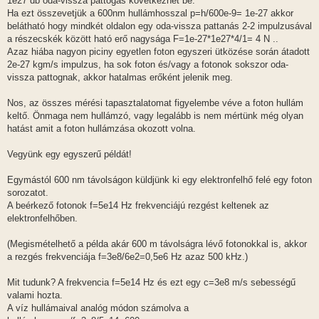
1e27 db oda-vissza pattogás következhet be.
Ha ezt összevetjük a 600nm hullámhosszal p=h/600e-9= 1e-27 akkor
belátható hogy mindkét oldalon egy oda-vissza pattanás 2-2 impulzusával
a részecskék között ható erő nagysága F=1e-27*1e27*4/1= 4 N ..
Azaz hiába nagyon piciny egyetlen foton egyszeri ütközése során átadott
2e-27 kgm/s impulzus, ha sok foton és/vagy a fotonok sokszor oda-
vissza pattognak, akkor hatalmas erőként jelenik meg.
Nos, az összes mérési tapasztalatomat figyelembe véve a foton hullám
keltő. Önmaga nem hullámzó, vagy legalább is nem mértünk még olyan
hatást amit a foton hullámzása okozott volna.
Vegyünk egy egyszerű példát!
Egymástól 600 nm távolságon küldjünk ki egy elektronfelhő felé egy foton
sorozatot.
A beérkező fotonok f=5e14 Hz frekvenciájú rezgést keltenek az
elektronfelhőben.
(Megismételhető a példa akár 600 m távolságra lévő fotonokkal is, akkor
a rezgés frekvenciája f=3e8/6e2=0,5e6 Hz azaz 500 kHz.)
Mit tudunk? A frekvencia f=5e14 Hz és ezt egy c=3e8 m/s sebességű
valami hozta.
A víz hullámaival analóg módon számolva a