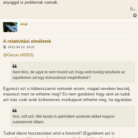
anyaggal is problemak vannak.
0
x
alagi
A relativitási elméletek
H
2012.04.13. 16:21
o
z
@Gézoo (45553):
z
á
s
z
Nem tilos, de ugye te sem hiszed azt, hogy amit évekig tanultunk az
ó
l
egyetemen azt egy elolvasással megérthetné?
á
s
Egyreszt ezt a tobbesszamot sertonek erzem, magad neveben beszelj,
masreszt mert ne erthetne meg? En nem gondolom hogy amit en tudok
azt mas csak evek kinkeserves munkajaval erthetne meg, ha egyatalan.
Nos, volt szó. Már tavaly is ajánlottam azoknak akiket nagyon
outsidernek láttam.
Tudnal idezni hozzaszolast errol a forumrol? (Egyebkent azt is