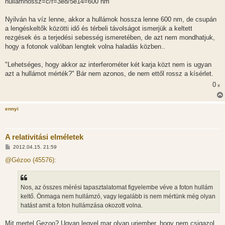
hullámhossz=c/f=3e8/5e14=600 nm
Nyilván ha víz lenne, akkor a hullámok hossza lenne 600 nm, de csupán
a lengéskeltők közötti idő és térbeli távolságot ismerjük a keltett
rezgések és a terjedési sebesség ismeretében, de azt nem mondhatjuk,
hogy a fotonok valóban lengtek volna haladás közben..
"Lehetséges, hogy akkor az interferométer két karja közt nem is ugyan
azt a hullámot mérték?" Bár nem azonos, de nem ettől rossz a kísérlet.
0
x
ennyi
A relativitási elméletek
H
2012.04.15. 21:59
o
z
@Gézoo (45576):
z
á
s
z
Nos, az összes mérési tapasztalatomat figyelembe véve a foton hullám
ó
l
keltő. Önmaga nem hullámzó, vagy legalább is nem mértünk még olyan
á
hatást amit a foton hullámzása okozott volna.
s
Mit mertel Gezoo? Ugyan legyel mar olyan uriember, hogy nem csigazol