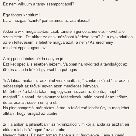
Ez nem vákuum a tárgy szempontjából?
Egy fontos kritérium!
Ez a mozgás ”szinte” párhuzamos az áramlással!
Akkor a wiki megállapítás, csak Einstein gondolatmenete, - kívül álló
szemlélete.- De akkor ez csak nézőpont kérdése nem? és a gyakorlatban
az én feltevésem is lehetne magyarázat rá nem? Az eredmény
mindenképpen ugyan az.
A pig-pong labdás példa nagyon jó.
Ezt két speciális esetben nézem. Valóban ha rövidíted a távolságot az
ütő és a labda között gyorsabb a pattogás.
1/ A labda miután az asztalról visszapattant, ” szinkronizálod ” az asztal
sebességét az ütővel ugyan azon merőleges irányban.
Mi történik? a labda talán még egyszer hozzáér az ütőhöz, majd ”
magától ” lelassul. Ha vákuumot feltételezek, talán hozzá ér az ütőhöz,
de az asztalt sosem éri újra el.
Ha ping-pongoztál már biztos láttad, a feléd eső labdát úgy is meg lehet
állítani, hogy ráragad az ütődre.
2/ Ha abban a pillanatban ” szinkronizálod ”, mikor a labda az asztalt éri
akkor a labda ”ráragad ” az asztalra.
Nagyon fontos! Ez nem tömeg, hanem súly függvénye. / egy zuhanó