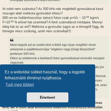
energiája szétoszlik a teljes felhőben.
Itt miért nem számolsz? Az 500 kHz-nek megfelelő gyorsulással kezd
mozogni alatt mekkora gyorsulást értesz?
-36
600 nm-es hullámhosszhoz tartozó foton csak p=h/λ ~ 10
kgm/s
-36
F=10
N erővel hat szerinted? A fenti számolásod mintájara. Mennyi
ideig hat ez az erő? Mekkora a gyorsulás (ugye az a tömegtől függ, de
tömegre nincs szükség, azért nem számoltad?)
Most vegyük azt az esetet ahol a felhő egy olyan rezgőkör része
amelynek a sajátfrekvenciája "végtelen nagy jósági tényezővel"
pontosan 500 kHz.
Ekkor az elektronok a beérkező foton gyorsulásával rezonáló mozgást
végeznek.
Pont úgy mint amikor megpendítünk egy húrt. A saját frekvenciáján jön
rezgésbe.
Ez a weboldal sütiket használ, hogy a legjobb
Ha pedig ezzel a rezgéssel azonos fázissal érkeznek a rezgető fotonok,
felhasználói élményt nyújthassa.
és mindegyikük által keltett gyorsulás az a beérkezésükkor érvényes
Tudj meg többet
fázissal egyezik akkor a rezonáló felhőben összegződik a hatásuk, azaz
a felhő egyre nagyobb amplitúdóval az 500 kHz-en fog rezonálni,
rezegni.
Értettem!
Szóval itt csendbén, hallgatólagosan bevezettél valami rugalmas
erőt, aki a foton által kimozdított elektront visszahúzza kiindulási