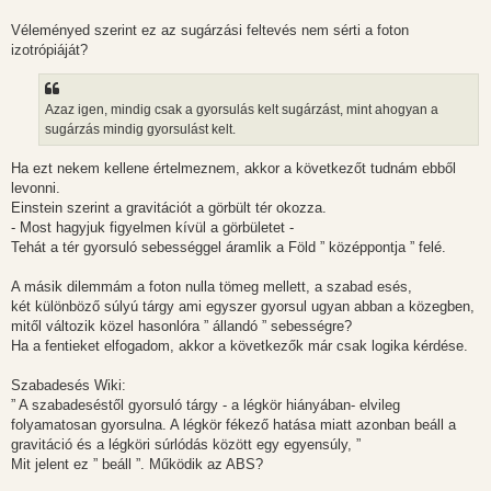
Véleményed szerint ez az sugárzási feltevés nem sérti a foton
izotrópiáját?
Azaz igen, mindig csak a gyorsulás kelt sugárzást, mint ahogyan a
sugárzás mindig gyorsulást kelt.
Ha ezt nekem kellene értelmeznem, akkor a következőt tudnám ebből
levonni.
Einstein szerint a gravitációt a görbült tér okozza.
- Most hagyjuk figyelmen kívül a görbületet -
Tehát a tér gyorsuló sebességgel áramlik a Föld ” középpontja ” felé.
A másik dilemmám a foton nulla tömeg mellett, a szabad esés,
két különböző súlyú tárgy ami egyszer gyorsul ugyan abban a közegben,
mitől változik közel hasonlóra ” állandó ” sebességre?
Ha a fentieket elfogadom, akkor a következők már csak logika kérdése.
Szabadesés Wiki:
” A szabadeséstől gyorsuló tárgy - a légkör hiányában- elvileg
folyamatosan gyorsulna. A légkör fékező hatása miatt azonban beáll a
gravitáció és a légköri súrlódás között egy egyensúly, ”
Mit jelent ez ” beáll ”. Működik az ABS?