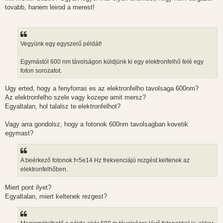
tovabb, hanem leirod a merest!
Vegyünk egy egyszerű példát!
Egymástól 600 nm távolságon küldjünk ki egy elektronfelhő felé egy
foton sorozatot.
Ugy erted, hogy a fenyforras es az elektronfelho tavolsaga 600nm?
Az elektronfelho szele vagy kozepe amit mersz?
Egyaltalan, hol talalsz te elektronfelhot?
Vagy arra gondolsz, hogy a fotonok 600nm tavolsagban kovetik
egymast?
A beérkező fotonok f=5e14 Hz frekvenciájú rezgést keltenek az
elektronfelhőben.
Miert pont ilyet?
Egyaltalan, miert keltenek rezgest?