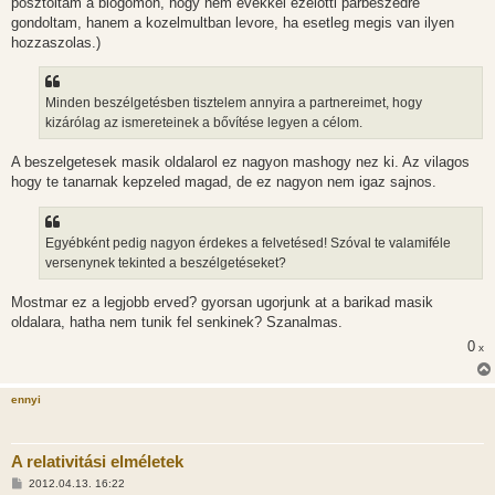
posztoltam a blogomon, hogy nem evekkel ezelotti parbeszedre
gondoltam, hanem a kozelmultban levore, ha esetleg megis van ilyen
hozzaszolas.)
Minden beszélgetésben tisztelem annyira a partnereimet, hogy
kizárólag az ismereteinek a bővítése legyen a célom.
A beszelgetesek masik oldalarol ez nagyon mashogy nez ki. Az vilagos
hogy te tanarnak kepzeled magad, de ez nagyon nem igaz sajnos.
Egyébként pedig nagyon érdekes a felvetésed! Szóval te valamiféle
versenynek tekinted a beszélgetéseket?
Mostmar ez a legjobb erved? gyorsan ugorjunk at a barikad masik
oldalara, hatha nem tunik fel senkinek? Szanalmas.
0
x
ennyi
A relativitási elméletek
H
2012.04.13. 16:22