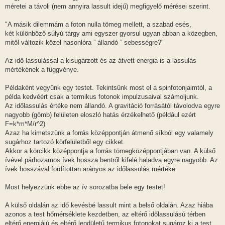
méretei a távoli (nem annyira lassult idejű) megfigyelő mérései szerint.
"A másik dilemmám a foton nulla tömeg mellett, a szabad esés,
két különböző súlyú tárgy ami egyszer gyorsul ugyan abban a közegben,
mitől változik közel hasonlóra ” állandó ” sebességre?"
Az idő lassulással a kisugárzott és az átvett energia is a lassulás
mértékének a függvénye.
Példaként vegyünk egy testet. Tekintsünk most el a spinfotonjaimtól, a
példa kedvéért csak a termikus fotonok impulzusaival számoljunk.
Az időlassulás értéke nem állandó. A gravitáció forrásától távolodva egyre
nagyobb (gömb) felületen eloszló hatás érzékelhető (például ezért
F=k*m*M/r^2)
Azaz ha kimetszünk a forrás középpontján átmenő síkból egy valamely
sugárhoz tartozó körfelületből egy cikket.
Akkor a körcikk középpontja a forrás tömegközéppontjában van. A külső
ívével párhozamos ívek hossza bentről kifelé haladva egyre nagyobb. Az
ívek hosszával fordítottan arányos az időlassulás mértéke.
Most helyezzünk ebbe az ív sorozatba bele egy testet!
A külső oldalán az idő kevésbé lassult mint a belső oldalán. Azaz hiába
azonos a test hőmérséklete kezdetben, az eltérő időlassulású térben
eltérő energiájú és eltérő lendületű termikus fotonokat sugároz ki a test