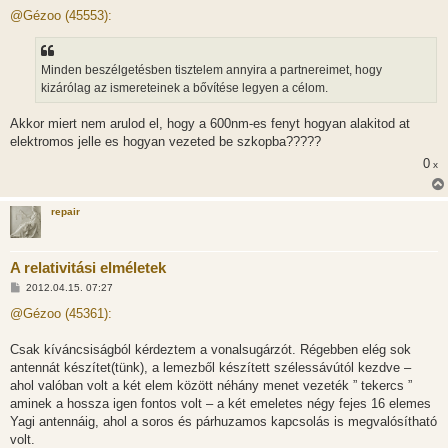
o
z
@Gézoo (45553):
z
á
s
z
Minden beszélgetésben tisztelem annyira a partnereimet, hogy
ó
l
kizárólag az ismereteinek a bővítése legyen a célom.
á
s
Akkor miert nem arulod el, hogy a 600nm-es fenyt hogyan alakitod at
elektromos jelle es hogyan vezeted be szkopba?????
0
x
repair
A relativitási elméletek
H
2012.04.15. 07:27
o
z
@Gézoo (45361):
z
á
s
Csak kíváncsiságból kérdeztem a vonalsugárzót. Régebben elég sok
z
antennát készítet(tünk), a lemezből készített szélessávútól kezdve –
ó
l
ahol valóban volt a két elem között néhány menet vezeték ” tekercs ”
á
aminek a hossza igen fontos volt – a két emeletes négy fejes 16 elemes
s
Yagi antennáig, ahol a soros és párhuzamos kapcsolás is megvalósítható
volt.