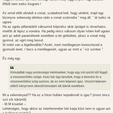
liftből nem tudsz kiugrani /
Az orrod előtt elindult a vonat, szaladnod kell, hogy utolérd, majd egy
bizonyos sebesség elérése után a vonat számodra ” meg áll, ” át tudsz rá
ugrani.
Ha az ugrás pillanatától vákuumot képzelsz akár újságot is olvashatsz,
mielőtt át lépsz a vonatra. Ha pedig nincs vákuum olyan ívben kell ugrani
ami az adott paraméterek esetében a tér görbülete, plusz a vonat még
gyorsul, az ugró meg lassul.
Itt miért van a légellenállás? Azért, mert merőlegesen keresztezed a
gyorsuló teret. / bocs a merőlegesért, ugyan az mint a ” víz szintes ”.
És még egy.
Kimutatták nagy pontosságú mérésekkel, hogy egy iciri-picirit idő függő
a visszaverődés szöge. Azaz bár úgy tanultuk, hogy a beesési és a
visszaverődési szög azonos, de ez nem teljesen igaz. Viszont teljesen
eltérő irányt nem sikerült kimutatni sík tükrök esetében.
Mi a véleményed?? Ha ez a foton hullám terjedésnél is igaz? (most nincs
szó sík tükörről)
- M.M kísérlet –
Lehetséges, hogy akkor az interferométer két karja közt nem is ugyan azt