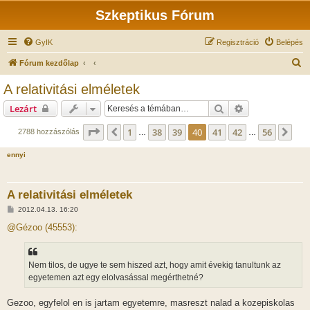
Szkeptikus Fórum
GyIK
Regisztráció
Belépés
K
Fórum kezdőlap
e
A relativitási elméletek
r
Keresés
Részletes keres
Lezárt
e
s
Oldal:
40
/
56
1
38
39
40
41
42
56
Előző
Köv
2788 hozzászólás
…
…
é
ennyi
s
A relativitási elméletek
H
2012.04.13. 16:20
o
z
@Gézoo (45553):
z
á
s
z
Nem tilos, de ugye te sem hiszed azt, hogy amit évekig tanultunk az
ó
l
egyetemen azt egy elolvasással megérthetné?
á
s
Gezoo, egyfelol en is jartam egyetemre, masreszt nalad a kozepiskolas