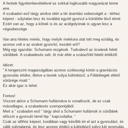
A fentiek figyelembevételével ez sokkal logikusabb magyarázat lenne
erre.
A szabadon eső tárgy amikor eléri a tér áramlási sebességét a - térhez
képest - súlytalan lesz és továbbá együtt gyorsul a körülötte lévő térrel.
Ezért van az, hogy a kőnek is és az acélgolyónak is ugyan lesz a
végsebessége.
Van arra hiteles mérés, hogy melyik mekkora utat tett meg ezidáig, és
azonos volt e az ezeket gyorsító, kezdeti erő?
Még egy igazolás: Schumann rezgések. Tudvalevő az óceánok felett
sűrűbbek. A szabadesés seb. itt már eltér a szárazföld feletti értéktől.
idézet:
” A tengerszint magasságában azonos szélességi körön a gravitációs
gyorsulás értéke, illetve a testek súlya különböző, a Földrétegek eltérő
sűrűsége miatt ”
Ez akár igaz is lehet.
Fontos!
Viszont akkor a Schumann hullámokra is vonatkozik, de ez csak
másodlagos, a szabadesés szempontjából.
Mert a ” szabadon eső ” tárgy ahol a Schumann hullámok is sűrűbbek
először a gyorsuló térrel lép ” kapcsolatba. ”
Csak az időhöz képest, korábban vagy később éri el azt a gyorsulást, és
válik súlytalanná, és lesz azonos értékű a különböző súlyú két gyorsulás.