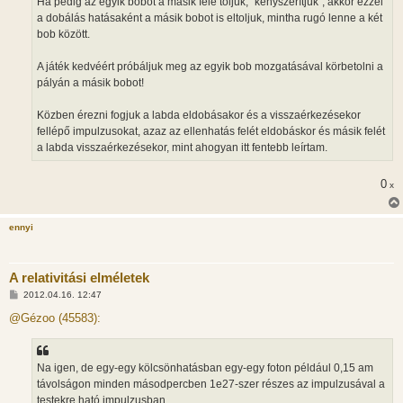
Ha pedig az egyik bobot a másik felé toljuk, "kényszerítjük", akkor ezzel
a dobálás hatásaként a másik bobot is eltoljuk, mintha rugó lenne a két
bob között.
A játék kedvéért próbáljuk meg az egyik bob mozgatásával körbetolni a
pályán a másik bobot!
Közben érezni fogjuk a labda eldobásakor és a visszaérkezésekor
fellépő impulzusokat, azaz az ellenhatás felét eldobáskor és másik felét
a labda visszaérkezésekor, mint ahogyan itt fentebb leírtam.
0
x
ennyi
A relativitási elméletek
H
2012.04.16. 12:47
o
z
@Gézoo (45583):
z
á
s
z
Na igen, de egy-egy kölcsönhatásban egy-egy foton például 0,15 am
ó
l
távolságon minden másodpercben 1e27-szer részes az impulzusával a
á
testekre ható impulzusban.
s