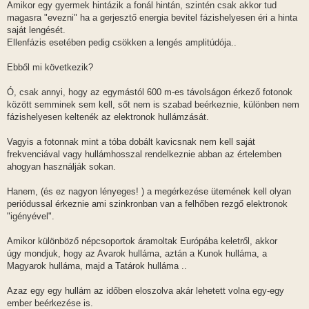
Amikor egy gyermek hintázik a fonál hintán, szintén csak akkor tud
magasra "evezni" ha a gerjesztő energia bevitel fázishelyesen éri a hinta
saját lengését.
Ellenfázis esetében pedig csökken a lengés amplitúdója..
Ebből mi következik?
Ó, csak annyi, hogy az egymástól 600 m-es távolságon érkező fotonok
között semminek sem kell, sőt nem is szabad beérkeznie, különben nem
fázishelyesen keltenék az elektronok hullámzását.
Vagyis a fotonnak mint a tóba dobált kavicsnak nem kell saját
frekvenciával vagy hullámhosszal rendelkeznie abban az értelemben
ahogyan használják sokan.
Hanem, (és ez nagyon lényeges! ) a megérkezése ütemének kell olyan
periódussal érkeznie ami szinkronban van a felhőben rezgő elektronok
"igényével".
Amikor különböző népcsoportok áramoltak Európába keletről, akkor
úgy mondjuk, hogy az Avarok hulláma, aztán a Kunok hulláma, a
Magyarok hulláma, majd a Tatárok hulláma ..
Azaz egy egy hullám az időben eloszolva akár lehetett volna egy-egy
ember beérkezése is.