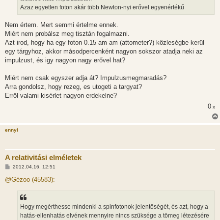
Azaz egyetlen foton akár több Newton-nyi erővel egyenértékű
Nem értem. Mert semmi értelme ennek.
Miért nem probálsz meg tisztán fogalmazni.
Azt irod, hogy ha egy foton 0.15 am am (attometer?) közleségbe kerül
egy tárgyhoz, akkor másodpercenként nagyon sokszor atadja neki az
impulzust, és igy nagyon nagy erővel hat?
Miért nem csak egyszer adja át? Impulzusmegmaradás?
Arra gondolsz, hogy rezeg, es utogeti a targyat?
Erről valami kisérlet nagyon erdekelne?
0
x
ennyi
A relativitási elméletek
H
2012.04.16. 12:51
o
z
@Gézoo (45583):
z
á
s
z
Hogy megérthesse mindenki a spinfotonok jelentőségét, és azt, hogy a
ó
l
hatás-ellenhatás elvének mennyire nincs szüksége a tömeg létezésére
á