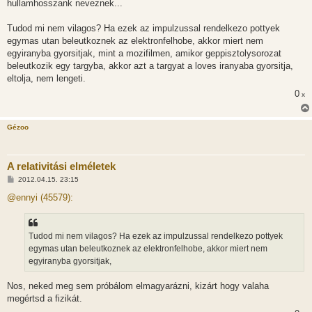
hullamhosszank neveznek...
Tudod mi nem vilagos? Ha ezek az impulzussal rendelkezo pottyek
egymas utan beleutkoznek az elektronfelhobe, akkor miert nem
egyiranyba gyorsitjak, mint a mozifilmen, amikor geppisztolysorozat
beleutkozik egy targyba, akkor azt a targyat a loves iranyaba gyorsitja,
eltolja, nem lengeti.
0
x
Gézoo
A relativitási elméletek
H
2012.04.15. 23:15
o
z
@ennyi (45579):
z
á
s
z
Tudod mi nem vilagos? Ha ezek az impulzussal rendelkezo pottyek
ó
l
egymas utan beleutkoznek az elektronfelhobe, akkor miert nem
á
egyiranyba gyorsitjak,
s
Nos, neked meg sem próbálom elmagyarázni, kizárt hogy valaha
megértsd a fizikát.