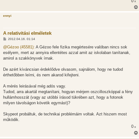
0
x
ennyi
A relativitási elméletek
H
2012.04.16. 01:14
o
z
@Gézoo (45581):
A Gézoo fele fizika megértesére valóban nincs sok
z
esélyem, mert az annyira ellentétes azzal amit az iskolaban tanítanak,
á
s
amirol a szakkönyvek írnak.
z
ó
l
De azért kíváncsian érdeklődve olvasom, sajnálom, hogy ne tudod
á
érthetőbben leírni, és nem akarod kifejteni.
s
A mérés leirásával még adós vagy.
Tudod, arra akartál megtanítani, hogyan mérjem oszcilloszkóppal a fény
hullámhosszát (vagy az utóbbi írásod tükrében azt, hogy a fotonok
milyen távolságon követik egymást)?
Skypeot probáltuk, de technikai problémáim voltak. Azt hiszem most
működik.
0
x