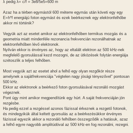
λ pedig λ= c/f = 3e8/5e5=600 m
Azaz ha a térben egymástól 600 méterre egymás után követi egy egy
E=h*f energiájú foton egymást és ezek beérkeznek egy elektronfelhőbe
akkor mi történik?
Vegyük azt az esetet amikor az elektronfelhőben termikus mozgás és a
geometria miatt mindenféle rezonancia frekvencián rezonálhatnak az
elektronfelhőben lévő elektronok.
Nyilván ekkor is érvényes az, hogy az eltalált elektron az 500 kHz-nek
megfelelő gyorsulással kezd mozogni, de az ütközések folytán energiája
szétoszlik a teljes felhőben.
Most vegyük azt az esetet ahol a felhő egy olyan rezgőkör része
amelynek a sajátfrekvenciája "végtelen nagy jósági tényezővel" pontosan
500 kHz.
Ekkor az elektronok a beérkező foton gyorsulásával rezonáló mozgást
végeznek.
Pont úgy mint amikor megpendítünk egy húrt. A saját frekvenciáján jön
rezgésbe.
Ha pedig ezzel a rezgéssel azonos fázissal érkeznek a rezgető fotonok,
és mindegyikük által keltett gyorsulás az a beérkezésükkor érvényes
fázissal egyezik akkor a rezonáló felhőben összegződik a hatásuk, azaz
a felhő egyre nagyobb amplitúdóval az 500 kHz-en fog rezonálni, rezegni.