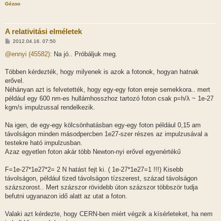
Gézoo
A relativitási elméletek
H
2012.04.16. 07:50
o
z
@ennyi (45582):
Na jó.. Próbáljuk meg.
z
á
s
Többen kérdezték, hogy milyenek is azok a fotonok, hogyan hatnak
z
erővel.
ó
l
Néhányan azt is felvetették, hogy egy-egy foton ereje semekkora.. mert
á
például egy 600 nm-es hullámhosszhoz tartozó foton csak p=h/λ ~ 1e-27
s
kgm/s impulzussal rendelkezik.
Na igen, de egy-egy kölcsönhatásban egy-egy foton például 0,15 am
távolságon minden másodpercben 1e27-szer részes az impulzusával a
testekre ható impulzusban.
Azaz egyetlen foton akár több Newton-nyi erővel egyenértékű
F=1e-27*1e27*2= 2 N hatást fejt ki. ( 1e-27*1e27=1 !!!) Kisebb
távolságon, például tized távolságon tízszerest, század távolságon
százszorost.. Mert százszor rövidebb úton százszor többször tudja
befutni ugyanazon idő alatt az utat a foton.
Valaki azt kérdezte, hogy CERN-ben miért végzik a kísérleteket, ha nem