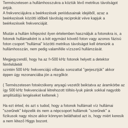
Természetesen a hullámhosszukra a köztük lévő metrikus távolságot
értjük.
A frekvenciájukra a beérkezések periódusainak idejéből, azaz a
beérkezések közötti időbeli távolság reciprokát véve kapjuk a
beérkezéseik frekvenciáját.
Miután a hullám kifejezést ilyen értelemben használjuk a fotonokra is, a
fotonok hullámaiként is a két egymást követő foton vagy azonos fázisú
foton csoport "hullámai" közötti metrikus távolságot kell értenünk a
hullámhosszán, nem pedig valamiféle vízszerű hullámzását.
Megjegyzendő, hogy ha az f=500 kHz fotonok helyett a detektor
fémfelületét
szintén 500 kHz frekvenciájú villanás sorozattal "gerjesztjük" akkor
éppen úgy rezonanciába jön a rezgőkör.
( Természetesen fotoérzékeny anyagú vezetőt beiktatva az áramkörbe az
így 500 kHz frekvenciával létrehozott töltés-lyuk párok sokkal nagyobb
amplitúdójú lengéseket keltenek.)
Ha ezt érted, és azt s tudod, hogy a fotonok hullámait víz hullámai
"szerűnek" képzelik és nem a népcsoport hullámok "szerűnek" a
fizikusok nagy része akkor könnyen beláthatod azt is, hogy miért keresik
a nem létező Higgs bozont.