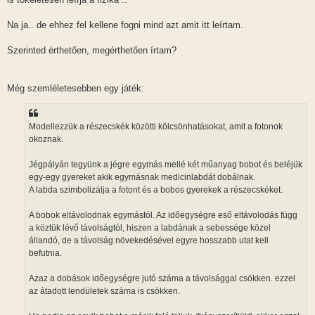
Na ja.. de ehhez fel kellene fogni mind azt amit itt leírtam.
Szerinted érthetően, megérthetően írtam?
Még szemléletesebben egy játék:
Modellezzük a részecskék közötti kölcsönhatásokat, amit a fotonok
okoznak.
Jégpályán tegyünk a jégre egymás mellé két műanyag bobot és beléjük
egy-egy gyereket akik egymásnak medicinlabdát dobálnak.
A labda szimbolizálja a fotont és a bobos gyerekek a részecskéket.
A bobok eltávolodnak egymástól. Az időegységre eső eltávolodás függ
a köztük lévő távolságtól, hiszen a labdának a sebessége közel
állandó, de a távolság növekedésével egyre hosszabb utat kell
befutnia.
Azaz a dobások időegységre jutó száma a távolsággal csökken. ezzel
az átadott lendületek száma is csökken.