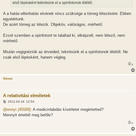
első lépésként tekintsünk el a spinfotonok lététől.
s
A a hatás-ellenhatás elvének nincs szüksége a tömeg létezésére. Ebben
egyetértunk.
De azért tömeg az létezik. Objektiv, valóságos, mérhető.
Ezzel szemben a spinfotont te talaltad ki, elképzelt, nem létező, nem
mérhető.
Miután vegignéztük az érveided, tekintsünk el a spinfotonok lététől. Ne
csak első lépésként, hanem végleg.
0
x
Gézoo
A relativitási elméletek
H
2012.04.16. 12:54
o
z
@ennyi (45589):
A medicinlabdás kísérletet megértetted?
z
Mennyit értettél meg belőle?
á
s
0
x
z
ó
l
á