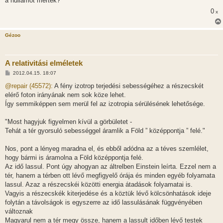
a hullámot mérték?
0
x
Gézoo
A relativitási elméletek
H
2012.04.15. 18:07
o
z
@repair (45572):
A fény izotrop terjedési sebességéhez a részecskét
z
elérő foton irányának nem sok köze lehet.
á
s
Így semmiképpen sem merül fel az izotropia sérülésének lehetősége.
z
ó
l
"Most hagyjuk figyelmen kívül a görbületet -
á
Tehát a tér gyorsuló sebességgel áramlik a Föld ” középpontja ” felé."
s
Nos, pont a lényeg maradna el, és ebből adódna az a téves szemlélet,
hogy bármi is áramolna a Föld középpontja felé.
Az idő lassul. Pont úgy ahogyan az áltrelben Einstein leírta. Ezzel nem a
tér, hanem a térben ott lévő megfigyelő órája és minden egyéb folyamata
lassul. Azaz a részecskéi közötti energia átadások folyamatai is.
Vagyis a részecskék kiterjedése és a köztük lévő kölcsönhatások ideje
folytán a távolságok is egyszerre az idő lassulásának függvényében
változnak
Magyarul nem a tér megy össze, hanem a lassult időben lévő testek