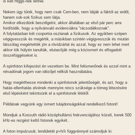
is kell Higgs-nek lennie.
Nekem úgy tűnik, hogy nem csak Cern-ben, nem látják a fáktól az erdőt,
hanem sok-sok fizikus sem látja.
Amikor elkezdünk beszélgetni, akkor általában az első pár perc arra
fordítódik, hogy a nyilvánvaló evidenciákra "rácsodálkoznak".
A folytatásban két csoportra oszlanak a fizikusok. Az egyikben szépen
végigvesszük és megértik, a másikban szintén végigvesszük és miután
látszólag megértették jön a rövidzárlat és azzal, hogy ez nem lehet mert
akkor tök hülyén tanulták, elutasítják még a közismert és elfogadott
összefüggéseket is.
A spinfoton kifejezést én vezettem be. Mint felismerőnek és ezzel mint a
névadónak jogom van idézőjel nélküli használatára.
Hogy megérthesse mindenki a spinfotonok jelentőségét, és azt, hogy a
hatás-ellenhatás elvének mennyire nincs szüksége a tömeg létezésére
első lépésként tekintsünk el a spinfotonok lététől.
Példának vegyünk egy ismert tulajdonságokkal rendelkező fotont!
Mondjuk a Kossuth rádió középhullámú frekvenciájához közeli, kerek 500
kHz-es rezgést keltő fotonok egyikét..
A foton impulzusát, lendületét p=h/λ függvénnyel számoljuk ki.