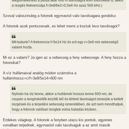
Megismételhető a példa akár 600 m távolságra lévő fotonokkal is, akkor
a rezgés frekvenciája f=3e8/6e2=0,5e6 Hz azaz 500 kHz.)
Szoval valoszinuleg a fotonok egymastol valo tavolsagara gondolsz.
A fotonok azok pontszeruek, es lehet merni a koztuk levo tavolsagot?
Mit tudunk? A frekvencia f=5e14 Hz és ezt egy c=3e8 m/s sebességű
valami hozta.
Mi ez a valami? Ja igen az a sebesseg a feny sebessege. A feny hozza a
fotonokat?
A víz hullámaival analóg módon számolva a
hullámhossz=c/f=3e8/5e14=600 nm
Nyilván ha víz lenne, akkor a hullámok hossza lenne 600 nm, de
csupán a lengéskeltők közötti idő és térbeli távolságot ismerjük a keltett
rezgések és a terjedési sebesség ismeretében, de azt nem mondhatjuk,
hogy a fotonok valóban lengtek volna haladás közben..
Erdekes vilagkep. A fotonok a fenyben utazu kis pontok, egyenes
vonalban terjednek, egymastol valo tavolsaguk a az amit masok