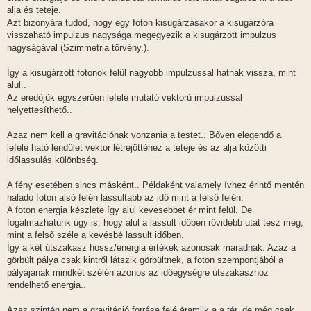
alja és teteje.
Azt bizonyára tudod, hogy egy foton kisugárzásakor a kisugárzóra
visszaható impulzus nagysága megegyezik a kisugárzott impulzus
nagyságával (Szimmetria törvény.).
Így a kisugárzott fotonok felül nagyobb impulzussal hatnak vissza, mint
alul..
Az eredőjük egyszerűen lefelé mutató vektorú impulzussal
helyettesíthető..
Azaz nem kell a gravitációnak vonzania a testet.. Bőven elegendő a
lefelé ható lendület vektor létrejöttéhez a teteje és az alja közötti
időlassulás különbség.
A fény esetében sincs másként.. Példaként valamely ívhez érintő mentén
haladó foton alsó felén lassultabb az idő mint a felső felén.
A foton energia készlete így alul kevesebbet ér mint felül. De
fogalmazhatunk úgy is, hogy alul a lassult időben rövidebb utat tesz meg,
mint a felső széle a kevésbé lassult időben.
Így a két útszakasz hossz/energia értékek azonosak maradnak. Azaz a
görbült pálya csak kintről látszik görbültnek, a foton szempontjából a
pályájának mindkét szélén azonos az időegységre útszakaszhoz
rendelhető energia..
Azaz szintén nem a gravitáció forrása felé áramlik a a tér, de még csak