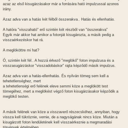
azaz az első kisugárzásakor már a forrására ható impulzussal azonos
irány.
Azaz adva van a hatás két félből összerakva.. Hatás és ellenhatás.
A hatóra "visszaható" erő szintén két részből van "összerakva"
Egyik már akkor hat amikor a fotonját kisugározta, a másik pedig a
visszaérkezéskor hat rá.
A meglököttre mi hat?
Ó, szintén két fél.. A hozzá érkező "meglökő" foton impulzusa és a
visszasugárzáskor "visszadobáskor" rajta képződő másik impulzus.
Azaz adva van a hatás-ellenhatás. És nyilván tömeg sem kell a
tehetetlenséghez, mert
a tehetetlenségi erő felének eleve semmi köze a meglökött test
tömegéhez, mert a meglökést végző foton kisugárzásakor képződik a
meglökő testen.
A másik felének van köze a visszaverő részecskéhez, annyiban, hogy
vissza kell tükröznie, vernie, de a nagyságának nincs köze. Miután a
kisugárzott foton lendületének kell visszaérkeznie a megmaradási
törvények értelmében.