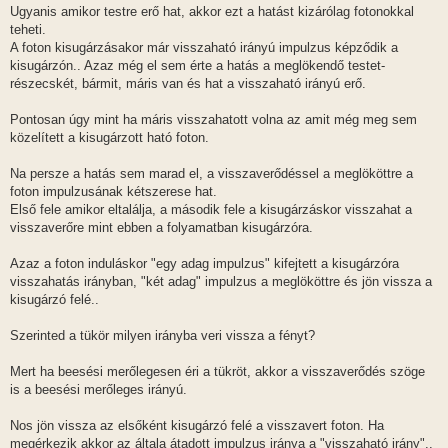
Ugyanis amikor testre erő hat, akkor ezt a hatást kizárólag fotonokkal
teheti.
A foton kisugárzásakor már visszaható irányú impulzus képződik a
kisugárzón.. Azaz még el sem érte a hatás a meglökendő testet-
részecskét, bármit, máris van és hat a visszaható irányú erő.
Pontosan úgy mint ha máris visszahatott volna az amit még meg sem
közelített a kisugárzott ható foton.
Na persze a hatás sem marad el, a visszaverődéssel a meglököttre a
foton impulzusának kétszerese hat.
Első fele amikor eltalálja, a második fele a kisugárzáskor visszahat a
visszaverőre mint ebben a folyamatban kisugárzóra.
Azaz a foton induláskor "egy adag impulzus" kifejtett a kisugárzóra
visszahatás irányban, "két adag" impulzus a meglököttre és jön vissza a
kisugárzó felé..
Szerinted a tükör milyen irányba veri vissza a fényt?
Mert ha beesési merőlegesen éri a tükröt, akkor a visszaverődés szöge
is a beesési merőleges irányú.
Nos jön vissza az elsőként kisugárzó felé a visszavert foton. Ha
megérkezik akkor az általa átadott impulzus iránya a "visszaható irány"..