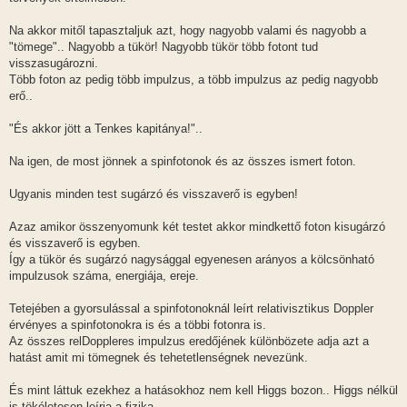
Na akkor mitől tapasztaljuk azt, hogy nagyobb valami és nagyobb a
"tömege".. Nagyobb a tükör! Nagyobb tükör több fotont tud
visszasugározni.
Több foton az pedig több impulzus, a több impulzus az pedig nagyobb
erő..
"És akkor jött a Tenkes kapitánya!"..
Na igen, de most jönnek a spinfotonok és az összes ismert foton.
Ugyanis minden test sugárzó és visszaverő is egyben!
Azaz amikor összenyomunk két testet akkor mindkettő foton kisugárzó
és visszaverő is egyben.
Így a tükör és sugárzó nagysággal egyenesen arányos a kölcsönható
impulzusok száma, energiája, ereje.
Tetejében a gyorsulással a spinfotonoknál leírt relativisztikus Doppler
érvényes a spinfotonokra is és a többi fotonra is.
Az összes relDoppleres impulzus eredőjének különbözete adja azt a
hatást amit mi tömegnek és tehetetlenségnek nevezünk.
És mint láttuk ezekhez a hatásokhoz nem kell Higgs bozon.. Higgs nélkül
is tökéletesen leírja a fizika ..