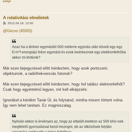
ennyi
s
A relativitási elméletek
H
2012.04.16. 13:30
o
z
@Gézoo (45583):
z
á
s
z
Azaz ha a térben egymástól 600 méterre egymás után követi egy egy
ó
l
E=h*f energiájú foton egymást és ezek beérkeznek egy elektronfelhőbe
á
akkor mi történik?
s
Már ezen bejegyzésed előtt kérdeztem, hogy ezek pontszerü
objektumok, a radiófrekvenciás fotonok?
Már ezen bejegyzésed előtt kérdeztem, hogy hol találsz elektronfelhőt?
Csak hogy egyértelmű legyen, mit kell elképzelni.
Ignorálod a kérdést Tanár Úr, és folytatod, mintha misem törtent volna.
Így nem lehet tanitani. Ez magnoszalag.
Nyilván ekkor is érvényes az, hogy az eltalált elektron az 500 kHz-nek
megfelelő gyorsulással kezd mozogni, de az ütközések folytán