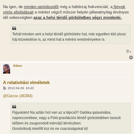
Na igen, de
minden periódusidőt
még a háttérzaj frekvenciáit, a
fények
vörös eltolódásait
a mérést végző műszer helyén pillanatnyilag érvényes
idő sebességben
azaz a helyi téridő görbületben végzi mindenki.
Tehát minden ami a helyi téridő görbületre hat, már egyetlen kiló plusz
háj közeledése is, az mind hat a mérési eredményekre is.
0
x
Gábor
A relativitási elméletek
H
2012.04.29. 10:43
o
z
@Gézoo (46384):
z
á
s
z
Figyukám! Na aztán hol van az a tápcső? Gabika galaxisába,
ó
l
napreccerébee, vagy a Föld gravitációs téridő görbületében lassult
á
időben és zsugorodott mércéjű térrészben.
s
Gondolkodj mielőtt írsz és ne csacsiságokat írj!