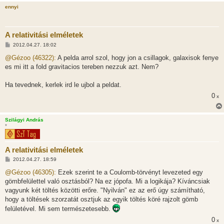
ennyi
A relativitási elméletek
H
2012.04.27. 18:02
o
z
@Gézoo (46322):
A pelda arrol szol, hogy jon a csillagok, galaxisok fenye
z
es mi itt a fold gravitacios tereben nezzuk azt. Nem?
á
s
z
Ha tevednek, kerlek ird le ujbol a peldat.
ó
l
0
x
á
s
Szilágyi András
*
A relativitási elméletek
H
2012.04.27. 18:59
o
z
@Gézoo (46305):
Ezek szerint te a Coulomb-törvényt levezeted egy
z
gömbfelülettel való osztásból? Na ez jópofa. Mi a logikája? Kíváncsiak
á
s
vagyunk két töltés közötti erőre. "Nyilván" ez az erő úgy számítható,
z
hogy a töltések szorzatát osztjuk az egyik töltés köré rajzolt gömb
ó
l
felületével. Mi sem természetesebb.
á
s
0
x