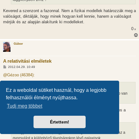
á
s
Kevered a szenzont a fazonnal. Nem a fizikai modellek határozzák meg a
valóságot, diktálják, hogy minek hogyan kell lennie, hanem a valóságot
mérjük és az alapján alakítunk ki modelleket.
0
x
Gábor
A relativitási elméletek
H
2012.04.29. 10:49
o
z
@Gézoo (46384):
z
á
s
z
Ez a weboldal sütiket használ, hogy a legjobb
v=H*r
ó
Tisztára félreérted
ez azt jelenti, hogy minél messzebb van
l
felhasználói élményt nyújthassa.
annál régebbről jön a fény.
á
s
Tudj meg többet
Nem. Ez, azt jelenti a galaxisok távolodási sebessége (v) arányos a
távolságukkal (r). Ez egy összefüggés amit Hubble fedezett fel.
Értettem!
ÉS egyben azt is jelenti, hogy a sebesség időbeli változását azaz a
gyorsulást a különböző távolságokon lévő galaxisok