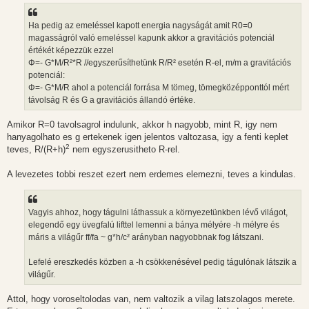
Ha pedig az emeléssel kapott energia nagyságát amit R0=0
magasságról való emeléssel kapunk akkor a gravitációs potenciál
értékét képezzük ezzel
Φ=- G*M/R²*R //egyszerűsíthetünk R/R² esetén R-el, m/m a gravitációs
potenciál:
Φ=- G*M/R ahol a potenciál forrása M tömeg, tömegközépponttól mért
távolság R és G a gravitációs állandó értéke.
Amikor R=0 tavolsagrol indulunk, akkor h nagyobb, mint R, igy nem
hanyagolhato es g ertekenek igen jelentos valtozasa, igy a fenti keplet
2
teves, R/(R+h)
nem egyszerusitheto R-rel.
A levezetes tobbi reszet ezert nem erdemes elemezni, teves a kindulas.
Vagyis ahhoz, hogy tágulni láthassuk a környezetünkben lévő világot,
elegendő egy üvegfalú lifttel lemenni a bánya mélyére -h mélyre és
máris a világűr ff/fa ~ g*h/c² arányban nagyobbnak fog látszani.
Lefelé ereszkedés közben a -h csökkenésével pedig tágulónak látszik a
világűr.
Attol, hogy voroseltolodas van, nem valtozik a vilag latszolagos merete.