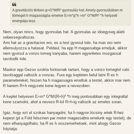
á
s
z
A gravitációs térben g=G*M/R² gyorsulás hat. Amely gyorsulásban m
ó
l
tömeget h magasságba emelve E=m*g*h =m* G*M/R² *h helyzeti
á
energiája lesz.
s
Nem, olyan nincs, hogy gyorsulas hat. A gyorsulas az idoegyseg alatti
sebessegvaltozas.
Ami hat az a gravitacios ero, es a test gyorsul tole, ha mas ero nem
ellensulyozza a hatasat. Peldaul, ha epp H magassabga emeljuk, akkor
nem gyorsul a vonzo tomeg iranyaba, hanem egyenletes mozgassal
tavolodik tole.
Maskor epp Gezoo szokta fontosnak tartani, hogy a vonzo tomegtol valo
tavolsaggal valtozik a vonzas. Fura egy kepleten belul latni R es h
parametereket, hiszen ha h magassagra emeltuk a testet, akkor mar nem
R hanem R+h negyzete kene legyen a nevezoben.
A keplet helyesen E=m* G*M/(R+h)² *h meg pontosabban egy integrallal
kene szamolni, ahol a nevezo R-tol R+h-ig valtozik az emeles soran.
Igaz, hogy ezt el szokas hanyagolni, ha h nagyon kicsiny ertek R-hez
kepest (pl a Fold felszinen par meter magassabra emelunk egy testet), de
nem elhanyagolhato, ha R es h osszemerhetoek, mint ahogy Gezoo
folytatja: