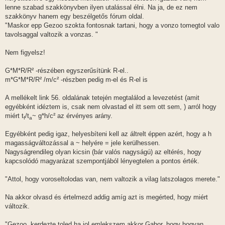
z
lenne szabad szakkönyvben ilyen utalással élni. Na ja, de ez nem
ó
l
szakkönyv hanem egy beszélgetős fórum oldal.
á
"Maskor epp Gezoo szokta fontosnak tartani, hogy a vonzo tomegtol valo
s
tavolsaggal valtozik a vonzas. "
Nem figyelsz!
G*M*R/R² -részében egyszerűsítünk R-el..
m*G*M*R/R² /m/c² -részben pedig m-el és R-el is
A mellékelt link 56. oldalának tetején megtalálod a levezetést (amit
egyébként idéztem is, csak nem olvastad el itt sem ott sem, ) arról hogy
miért t
/t
~ g*h/c² az érvényes arány.
f
a
Egyébként pedig igaz, helyesbíteni kell az áltrelt éppen azért, hogy a h
magasságváltozással a ~ helyére = jele kerülhessen.
Nagyságrendileg olyan kicsin (bár valós nagyságú) az eltérés, hogy
kapcsolódó magyarázat szempontjából lényegtelen a pontos érték.
"Attol, hogy voroseltolodas van, nem valtozik a vilag latszolagos merete."
Na akkor olvasd és értelmezd addig amíg azt is megérted, hogy miért
változik.
"Gezoo, kerdezte toled ha jol emlekszem akkor Gabor, hogy hogyan