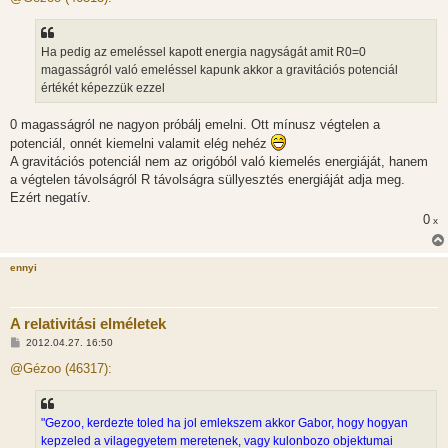
z
á
s
z
Ha pedig az emeléssel kapott energia nagyságát amit R0=0
ó
l
magasságról való emeléssel kapunk akkor a gravitációs potenciál
á
értékét képezzük ezzel
s
0 magasságról ne nagyon próbálj emelni. Ott mínusz végtelen a
potenciál, onnét kiemelni valamit elég nehéz
A gravitációs potenciál nem az origóból való kiemelés energiáját, hanem
a végtelen távolságról R távolságra süllyesztés energiáját adja meg.
Ezért negatív.
0
x
ennyi
A relativitási elméletek
H
2012.04.27. 16:50
o
z
@Gézoo (46317):
z
á
s
z
"Gezoo, kerdezte toled ha jol emlekszem akkor Gabor, hogy hogyan
ó
l
kepzeled a vilagegyetem meretenek, vagy kulonbozo objektumai