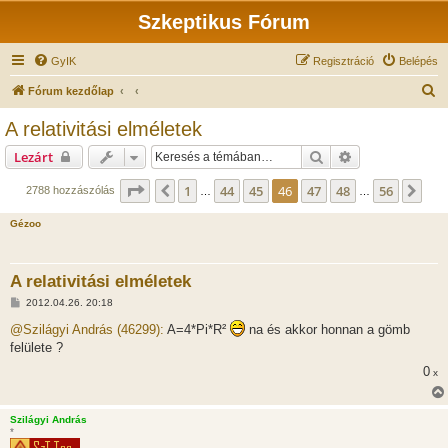
Szkeptikus Fórum
GyIK
Regisztráció
Belépés
K
Fórum kezdőlap
e
A relativitási elméletek
r
Keresés
Részletes keres
Lezárt
e
s
Oldal:
46
/
56
1
44
45
46
47
48
56
Előző
Köv
2788 hozzászólás
…
…
é
Gézoo
s
A relativitási elméletek
H
2012.04.26. 20:18
o
z
@Szilágyi András (46299):
A=4*Pi*R²
na és akkor honnan a gömb
z
felülete ?
á
s
0
x
z
ó
l
á
Szilágyi András
s
*