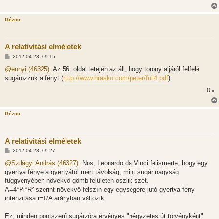
Gézoo
A relativitási elméletek
H
2012.04.28. 09:15
o
z
@ennyi (46325):
Az 56. oldal tetején az áll, hogy torony aljáról felfelé
z
sugározzuk a fényt (
http://www.hrasko.com/peter/full4.pdf
)
á
s
0
x
z
ó
l
á
Gézoo
s
A relativitási elméletek
H
2012.04.28. 09:27
o
z
@Szilágyi András (46327):
Nos, Leonardo da Vinci felismerte, hogy egy
z
gyertya fénye a gyertyától mért távolság, mint sugár nagyság
á
s
függvényében növekvő gömb felületen oszlik szét.
z
A=4*Pi*R² szerint növekvő felszín egy egységére jutó gyertya fény
ó
l
intenzitása i=1/A arányban változik.
á
s
Ez, minden pontszerű sugárzóra érvényes "négyzetes út törvényként"