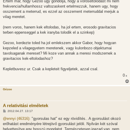
Ertem mar, hogy Gezoo ugy gondolja, hogy a voroseltolodast mi nem
frekvencia/hullamhossz valtozaskent ertelmezzuk, hanem ugy, hogy
osszement a meterrud, es ezzel az osszement meterruddal merjuk a
vilag meretet.
(nem voros, hanem kek eltolodas, ha jol ertem, erosodo gravitacios
terben eppenseggel a kek iranyba tolodik el a szinkep)
Gezoo, kerdezte toled ha jol emlekszem akkor Gabor, hogy hogyan
kepzeled a vilagegyetem meretenek, vagy kulonbozo objektumai
tavolsaganak mereset? Mi koze van annak a meresi modszernek a
gravitacios kek-eltolodashoz?
Kepletbuvesz ur. Csak a kepleteit figyeljetek, azzal csal.
0
x
Gézoo
A relativitási elméletek
H
2012.04.27. 13:17
o
z
@ennyi (46316):
"gyorsulas hat" ez egy rövidítés.. A gyorsulást okozó
z
erőhatást eredményére létrejövő gyorsulást jelöli. Nyilván két szóval
á
s
helyettesítve egy hosszú mondatot. Természetesen igazad van, nem