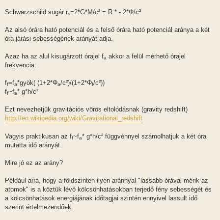
Schwarzschild sugár r
=2*G*M/c² = R * - 2*Φ/c²
s
Az alsó órára ható potenciál és a felső órára ható potenciál aránya a két
óra járási sebességének arányát adja.
Azaz ha az alul kisugárzott órajel f
akkor a felül mérhető órajel
a
frekvencia:
f
=f
*gyök( (1+2*Φ
/c²)/(1+2*Φ
/c²))
f
a
a
f
f
~f
* g*h/c²
f
a
Ezt nevezhetjük gravitációs vörös eltolódásnak (gravity redshift)
http://en.wikipedia.org/wiki/Gravitational_redshift
Vagyis praktikusan az f
~f
* g*h/c² függvénnyel számolhatjuk a két óra
f
a
mutatta idő arányát.
Mire jó ez az arány?
Például arra, hogy a földszinten ilyen aránnyal "lassabb órával mérik az
atomok" is a köztük lévő kölcsönhatásokban terjedő fény sebességét és
a kölcsönhatások energiájának időtagjai szintén ennyivel lassult idő
szerint értelmezendőek.