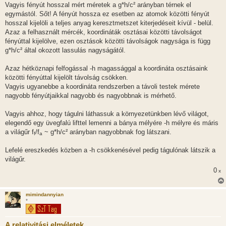
Vagyis fényút hosszal mért méretek a g*h/c² arányban térnek el
egymástól. Sőt! A fényút hossza ez esetben az atomok közötti fényút
hosszal kijelöli a teljes anyag keresztmetszet kiterjedéseit kívül - belül.
Azaz a felhasznált mércék, koordináták osztásai közötti távolságot
fényúttal kijelölve, ezen osztások közötti távolságok nagysága is függ
g*h/c² által okozott lassulás nagyságától.
Azaz hétköznapi felfogással -h magassággal a koordináta osztásaink
közötti fényúttal kijelölt távolság csökken.
Vagyis ugyanebbe a koordináta rendszerben a távoli testek mérete
nagyobb fényútjaikkal nagyobb és nagyobbnak is mérhető.
Vagyis ahhoz, hogy tágulni láthassuk a környezetünkben lévő világot,
elegendő egy üvegfalú lifttel lemenni a bánya mélyére -h mélyre és máris
a világűr f
/f
~ g*h/c² arányban nagyobbnak fog látszani.
f
a
Lefelé ereszkedés közben a -h csökkenésével pedig tágulónak látszik a
világűr.
0
x
mimindannyian
*
A relativitási elméletek