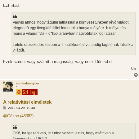
Ezt írtad:
Vagyis ahhoz, hogy tágulni láthassuk a környezetünkben lévő világot,
elegendő egy üvegfalú lifttel lemenni a bánya mélyére -h mélyre és
máris a világűr ff/fa ~ g*h/c² arányban nagyobbnak fog látszani.
Lefelé ereszkedés közben a -h csökkenésével pedig tágulónak látszik a
világűr.
Ezek szerint vagy számít a magasság, vagy nem. Döntsd el.
0
x
mimindannyian
*
A relativitási elméletek
H
2012.04.29. 10:48
o
z
@Gézoo (46382):
z
á
s
z
OKé, ha igazad van, le tudod vezetni azt is, hogy miért van a
ó
l
függvényben 1/R2 ?