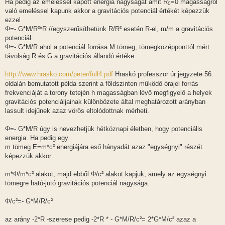
Ha pedig az emeléssel kapott energia nagyságát amit R
=0 magasságról
0
való emeléssel kapunk akkor a gravitációs potenciál értékét képezzük
ezzel
Φ=- G*M/R²*R //egyszerűsíthetünk R/R² esetén R-el, m/m a gravitációs
potenciál:
Φ=- G*M/R ahol a potenciál forrása M tömeg, tömegközépponttól mért
távolság R és G a gravitációs állandó értéke.
http://www.hrasko.com/peter/full4.pdf
Hraskó professzor úr jegyzete 56.
oldalán bemutatott példa szerint a földszinten működő órajel forrás
frekvenciáját a torony tetején h magasságban lévő megfigyelő a helyek
gravitációs potenciáljainak különbözete által meghatározott arányban
lassult idejűnek azaz vörös eltolódottnak mérheti.
Φ=- G*M/R úgy is nevezhetjük hétköznapi életben, hogy potenciális
energia. Ha pedig egy
m tömeg E=m*c² energiájára eső hányadát azaz "egységnyi" részét
képezzük akkor:
m*Φ/m*c² alakot, majd ebből Φ/c² alakot kapjuk, amely az egységnyi
tömegre ható-jutó gravitációs potenciál nagysága.
Φ/c²=- G*M/R/c²
az arány -2*R -szerese pedig -2*R * - G*M/R/c²= 2*G*M/c² azaz a