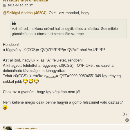
H
2012.04.26. 20:37
o
z
@Szilágyi András (46304):
Oké.. azt mondod, hogy:
z
á
s
z
Azt méred, mekkora erővel hat az egyik töltés a másikra. Semmiféle
ó
l
gömbfelületnek nincsen itt semmiféle szerepe.
á
s
Rendben!
a függvény ε0(CGS)= Q²/(4*Pi*F*R²)= Q²/A/F ahol A=4*Pi*R²
Azt állítod, hagyjuk ki az "A" felületet, rendben!
A kihagyott felülettel a függvény: ε0(CGS)= Q²/F Oké.. és ezzel a
definiálható távolságot is kihagyattad.
Tehát ε0(CGS) új értéke ε
= Q²/F=9999,99894551349 Így tényleg
0(CGS)
sokkal jobb
Csak az a gyanúm, hogy így végképp nem jó!
Nem kellene mégis csak benne hagyni a gömb felszínnel való osztást?
0
x
mimindannyian