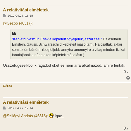
A relativitási elméletek
H
2012.04.27. 16:55
o
z
@Gézoo (46317):
z
á
s
z
"Kepletbuvesz ur. Csak a kepleteit figyeljetek, azzal csal."
Ez esetben
ó
l
Einstein, Gauss, Schwarzschild képleteit másoltam.. Ha csaltak, akkor
á
sem az én bűnöm. (Legfeljebb annyira amennyire a világ minden fizikát
s
tanulójának a bűne ezen képletek másolása.)
Osszefugeseikbol kiragadod oket es nem arra alkalmazod, amire leirtak.
0
x
Gézoo
A relativitási elméletek
H
2012.04.27. 17:14
o
z
@Szilágyi András (46318):
Igaz..
z
á
s
0
x
z