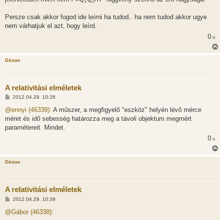
1
2
Persze csak akkor fogod ide leírni ha tudod.. ha nem tudod akkor ugye
nem várhatjuk el azt, hogy leírd.
0
x
Gézoo
A relativitási elméletek
H
2012.04.29. 10:28
o
z
@ennyi (46339):
A műszer, a megfigyelő "eszköz" helyén lévő mérce
z
méret és idő sebesség határozza meg a távoli objektum megmért
á
s
paramétereit. Mindet.
z
0
ó
x
l
á
s
Gézoo
A relativitási elméletek
H
2012.04.29. 10:39
o
z
@Gábor (46338):
z