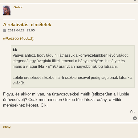
Gábor
A relativitási elméletek
H
2012.04.28. 13:05
o
z
@Gézoo (46313):
z
á
s
z
Vagyis ahhoz, hogy tágulni láthassuk a környezetünkben lévő világot,
ó
l
elegendő egy üvegfalú lifttel lemenni a bánya mélyére -h mélyre és
á
máris a világűr ff/fa ~ g*h/c² arányban nagyobbnak fog látszani.
s
Lefelé ereszkedés közben a -h csökkenésével pedig tágulónak látszik a
világűr.
Figyu, és akkor mi van, ha űrtávcsövekkel mérik (stilszerűen a Hubble
űrtávcsővel)? Csak mert nincsen Gezoo féle látszat arány, a Földi
mérésekhez képest. Ciki.
0
x
ennyi