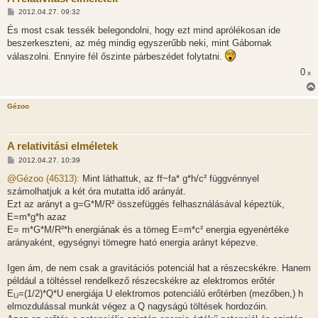
H
2012.04.27. 09:32
o
z
És most csak tessék belegondolni, hogy ezt mind aprólékosan ide
z
beszerkeszteni, az még mindig egyszerűbb neki, mint Gábornak
á
s
válaszolni. Ennyire fél őszinte párbeszédet folytatni.
z
ó
0
x
l
á
s
Gézoo
A relativitási elméletek
H
2012.04.27. 10:39
o
z
@Gézoo (46313):
Mint láthattuk, az ff~fa* g*h/c² függvénnyel
z
számolhatjuk a két óra mutatta idő arányát.
á
s
Ezt az arányt a g=G*M/R² összefüggés felhasználásával képeztük,
z
E=m*g*h azaz
ó
l
E= m*G*M/R²*h energiának és a tömeg E=m*c² energia egyenértéke
á
arányaként, egységnyi tömegre ható energia arányt képezve.
s
Igen ám, de nem csak a gravitációs potenciál hat a részecskékre. Hanem
például a töltéssel rendelkező részecskékre az elektromos erőtér
E
=(1/2)*Q*U energiája U elektromos potenciálú erőtérben (mezőben,) h
U
elmozdulással munkát végez a Q nagyságú töltések hordozóin.