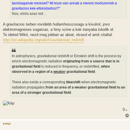
á
tavolsaganak mereset? Mi koze van annak a meresi modszernek a
s
gravitacios kek-eltolodashoz?"
Nos, vörös azaz red ..
A gravitacios terben rovidebb hullamhosszusagu a kivulrol, jovo
elektromagneses sugarzas, a feny szine a kek iranyaba tolodik el.
Te ideted Wikit, nezd meg jobban az abrat, olvasd el amit citaltal:
http://en.wikipedia.org/wiki/Gravitational_redshift
In astrophysics, gravitational redshift or Einstein shift is the process by
which electromagnetic radiation
originating from a source that is in
gravitational field
is reduced in frequency, or redshifted,
when
observed in a region of a
weaker
gravitational field
.
There also exists a corresponding
blueshift
when electromagnetic
radiation propagates
from an area of a weaker gravitational field to an
area of a stronger gravitational field
.
0
x
ennyi