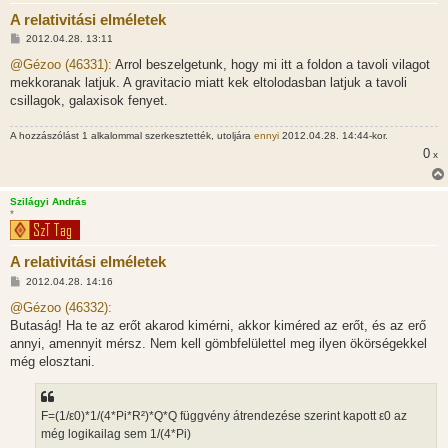
A relativitási elméletek
H
2012.04.28. 13:11
o
z
@Gézoo (46331):
Arrol beszelgetunk, hogy mi itt a foldon a tavoli vilagot
z
mekkoranak latjuk. A gravitacio miatt kek eltolodasban latjuk a tavoli
á
s
csillagok, galaxisok fenyet.
z
ó
l
A hozzászólást 1 alkalommal szerkesztették, utoljára
ennyi
2012.04.28. 14:44-kor.
á
0
x
s
Szilágyi András
*
A relativitási elméletek
H
2012.04.28. 14:16
o
z
@Gézoo (46332):
z
Butaság! Ha te az erőt akarod kimérni, akkor kiméred az erőt, és az erő
á
s
annyi, amennyit mérsz. Nem kell gömbfelülettel meg ilyen ökörségekkel
z
még elosztani.
ó
l
á
s
F=(1/ε0)*1/(4*Pi*R²)*Q*Q függvény átrendezése szerint kapott ε0 az
még logikailag sem 1/(4*Pi)