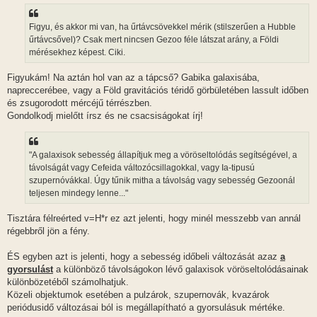
á
s
z
Figyu, és akkor mi van, ha űrtávcsövekkel mérik (stilszerűen a Hubble
ó
l
űrtávcsővel)? Csak mert nincsen Gezoo féle látszat arány, a Földi
á
mérésekhez képest. Ciki.
s
Figyukám! Na aztán hol van az a tápcső? Gabika galaxisába,
napreccerébee, vagy a Föld gravitációs téridő görbületében lassult időben
és zsugorodott mércéjű térrészben.
Gondolkodj mielőtt írsz és ne csacsiságokat írj!
"A galaxisok sebesség állapítjuk meg a vöröseltolódás segítségével, a
távolságát vagy Cefeida változócsillagokkal, vagy Ia-tipusú
szupernóvákkal. Úgy tűnik mitha a távolság vagy sebesség Gezoonál
teljesen mindegy lenne..."
Tisztára félreérted v=H*r ez azt jelenti, hogy minél messzebb van annál
régebbről jön a fény.
ÉS egyben azt is jelenti, hogy a sebesség időbeli változását azaz
a
gyorsulást
a különböző távolságokon lévő galaxisok vöröseltolódásainak
különbözetéből számolhatjuk.
Közeli objektumok esetében a pulzárok, szupernovák, kvazárok
periódusidő változásai ból is megállapítható a gyorsulásuk mértéke.