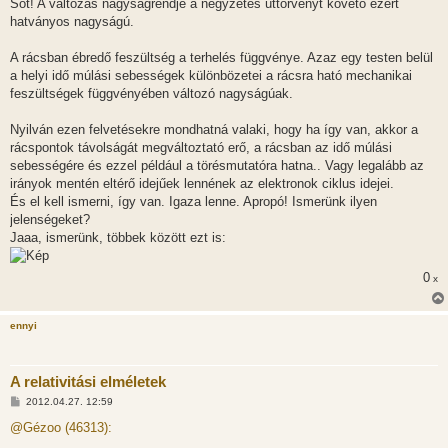
Sőt! A változás nagyságrendje a négyzetes úttörvényt követő ezért
hatványos nagyságú.
A rácsban ébredő feszültség a terhelés függvénye. Azaz egy testen belül
a helyi idő múlási sebességek különbözetei a rácsra ható mechanikai
feszültségek függvényében változó nagyságúak.
Nyilván ezen felvetésekre mondhatná valaki, hogy ha így van, akkor a
rácspontok távolságát megváltoztató erő, a rácsban az idő múlási
sebességére és ezzel például a törésmutatóra hatna.. Vagy legalább az
irányok mentén eltérő idejűek lennének az elektronok ciklus idejei.
És el kell ismerni, így van. Igaza lenne. Apropó! Ismerünk ilyen
jelenségeket?
Jaaa, ismerünk, többek között ezt is:
0
x
ennyi
A relativitási elméletek
H
2012.04.27. 12:59
o
z
@Gézoo (46313):
z