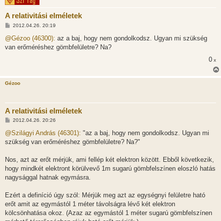
A relativitási elméletek
H
2012.04.26. 20:19
o
z
@Gézoo (46300):
az a baj, hogy nem gondolkodsz. Ugyan mi szükség
z
van erőméréshez gömbfelületre? Na?
á
s
0
x
z
ó
l
á
Gézoo
s
A relativitási elméletek
H
2012.04.26. 20:26
o
z
@Szilágyi András (46301):
"az a baj, hogy nem gondolkodsz. Ugyan mi
z
szükség van erőméréshez gömbfelületre? Na?"
á
s
z
Nos, azt az erőt mérjük, ami fellép két elektron között. Ebből következik,
ó
l
hogy mindkét elektront körülvevő 1m sugarú gömbfelszínen eloszló hatás
á
nagysággal hatnak egymásra.
s
Ezért a definíció úgy szól: Mérjük meg azt az egységnyi felületre ható
erőt amit az egymástól 1 méter távolságra lévő két elektron
kölcsönhatása okoz. (Azaz az egymástól 1 méter sugarú gömbfelszínen