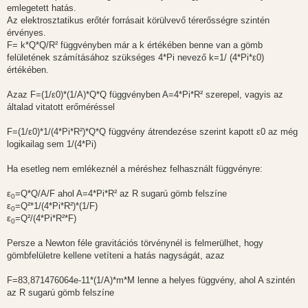
emlegetett hatás.
Az elektrosztatikus erőtér forrásait körülvevő térerősségre szintén
érvényes.
F= k*Q*Q/R² függvényben már a k értékében benne van a gömb
felületének számításához szükséges 4*Pi nevező k=1/ (4*Pi*ε0)
értékében.
Azaz F=(1/ε0)*(1/A)*Q*Q függvényben A=4*Pi*R² szerepel, vagyis az
általad vitatott erőméréssel
F=(1/ε0)*1/(4*Pi*R²)*Q*Q függvény átrendezése szerint kapott ε0 az még
logikailag sem 1/(4*Pi)
Ha esetleg nem emlékeznél a méréshez felhasznált függvényre:
ε
=Q*Q/A/F ahol A=4*Pi*R² az R sugarú gömb felszíne
0
ε
=Q²*1/(4*Pi*R²)*(1/F)
0
ε
=Q²/(4*Pi*R²*F)
0
Persze a Newton féle gravitációs törvénynél is felmerülhet, hogy
gömbfelületre kellene vetíteni a hatás nagyságát, azaz
F=83,871476064e-11*(1/A)*m*M lenne a helyes függvény, ahol A szintén
az R sugarú gömb felszíne