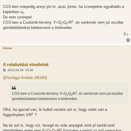
CGS-ben márpedig annyi jön ki, azaz jönne, ha szerepelne egyáltalán a
képletben ε
.
0
De nem szerepel.
2
CGS-ben a Coulomb-törvény: F=Q
Q
/R
, és senkinek nem jut eszébe
1
2
gömbfelületeket belekeverni a történetbe.
0
x
Gézoo
A relativitási elméletek
H
2012.04.29. 10:26
o
z
@Szilágyi András (46340):
z
á
s
z
2
CGS-ben a Coulomb-törvény: F=Q
Q
/R
, és senkinek nem jut eszébe
ó
1
2
l
gömbfelületeket belekeverni a történetbe.
á
s
OKé, ha igazad van, le tudod vezetni azt is, hogy miért van a
2
függvényben 1/R
?
Na és azt is, hogy víz, levegő és más anyagok mint pl tantál-oxid
2
jelenlétében miért nem F=Q
Q
/R
függvény szerinti az erő nagysága.