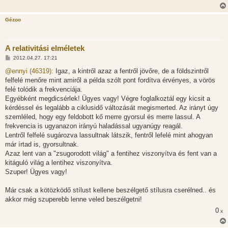
ó
l
á
Gézoo
s
A relativitási elméletek
H
2012.04.27. 17:21
o
z
@ennyi (46319):
Igaz, a kintről azaz a fentről jövőre, de a földszintről
z
felfelé menőre mint amiről a példa szólt pont fordítva érvényes, a vörös
á
s
felé tolódik a frekvenciája.
z
Egyébként megdicsérlek! Ügyes vagy! Végre foglalkoztál egy kicsit a
ó
l
kérdéssel és legalább a ciklusidő változását megismerted. Az irányt úgy
á
szemléled, hogy egy feldobott kő merre gyorsul és merre lassul. A
s
frekvencia is ugyanazon irányú haladással ugyanúgy reagál.
Lentről felfelé sugározva lassultnak látszik, fentről lefelé mint ahogyan
már írtad is, gyorsultnak.
Azaz lent van a "zsugorodott világ" a fentihez viszonyítva és fent van a
kitáguló világ a lentihez viszonyítva.
Szuper! Ügyes vagy!
Már csak a kötözködő stílust kellene beszélgető stílusra cserélned.. és
akkor még szuperebb lenne veled beszélgetni!
0
x