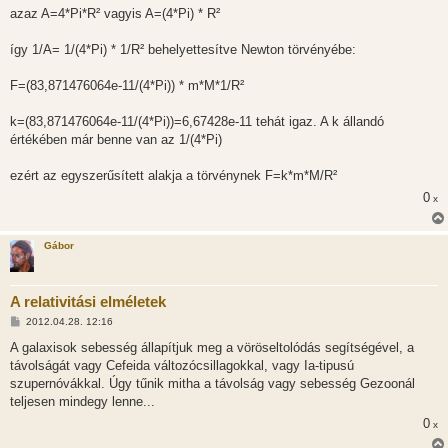
azaz A=4*Pi*R² vagyis A=(4*Pi) * R²
így 1/A= 1/(4*Pi) * 1/R² behelyettesítve Newton törvényébe:
F=(83,871476064e-11/(4*Pi)) * m*M*1/R²
k=(83,871476064e-11/(4*Pi))=6,67428e-11 tehát igaz. A k állandó
értékében már benne van az 1/(4*Pi)
ezért az egyszerűsített alakja a törvénynek F=k*m*M/R²
0
x
Gábor
A relativitási elméletek
H
2012.04.28. 12:16
o
z
A galaxisok sebesség állapítjuk meg a vöröseltolódás segítségével, a
z
távolságát vagy Cefeida változócsillagokkal, vagy Ia-tipusú
á
s
szupernóvákkal. Úgy tűnik mitha a távolság vagy sebesség Gezoonál
z
teljesen mindegy lenne...
ó
l
0
x
á
s