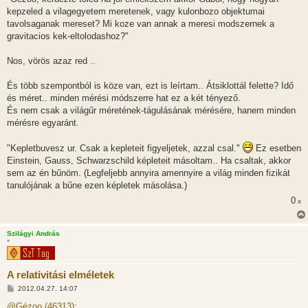
kepzeled a vilagegyetem meretenek, vagy kulonbozo objektumai
tavolsaganak mereset? Mi koze van annak a meresi modszernek a
gravitacios kek-eltolodashoz?"
Nos, vörös azaz red ..
És több szempontból is köze van, ezt is leírtam.. Átsiklottál felette? Idő
és méret.. minden mérési módszerre hat ez a két tényező.
És nem csak a világűr méretének-tágulásának mérésére, hanem minden
mérésre egyaránt.
"Kepletbuvesz ur. Csak a kepleteit figyeljetek, azzal csal."
Ez esetben
Einstein, Gauss, Schwarzschild képleteit másoltam.. Ha csaltak, akkor
sem az én bűnöm. (Legfeljebb annyira amennyire a világ minden fizikát
tanulójának a bűne ezen képletek másolása.)
0
x
Szilágyi András
*
A relativitási elméletek
H
2012.04.27. 14:07
o
z
@Gézoo (46313):