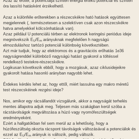
Azaz az erőtér, a potenciálja szintén energia értékű potenciál és szintén
óra lassító hatásként érzékelhető.
Azaz a különféle erőterekben a részecskékre ható hatások együttesen
megjelennek (, természetesen a szelektíven csak azon részecskékre
hatva amelyekkel kölcsönhatásuk van).
Azaz például U potenciálú térben az elektronok keringési periódus ideje
megnövekszik E
/E
arányuknak megfelelően h nagyságú
U
m
elmozduláshoz tartózó potenciál különbség következtében.
Azt már tudjuk, hogy az elektromos és a gravitációs erőhatás 1e36
nagyságrenddel különböző nagyságú hatást gyakorol a töltéssel
rendelkező testekre-részecskékre.
Logikusan következik ebből, hogy a mozgásuk, azaz ciklusidejeikre
gyakorolt hatása hasonló arányban nagyobb lehet.
Érdekes kérdés lehet az, hogy ettől, miért lassulna egy makro méretű
test részecskéinek rezgési ideje?
Nos, amikor egy rácsállandót vizsgálunk, akkor a nagyságát terhelés
mentes állapotra adjuk meg. Teljesen más szakágban kerül szóba a
rácstávolságok megváltozása a húzó vagy nyomófeszültségek
eredményeként.
Ezért a hallgatókban fel sem merül az a lehetőség, hogy a
húzófeszültség okozta rácspont távolságok változásával a potenciálok és
ezzel az E
/E
arányuk is változik, pedig változik.
U
m