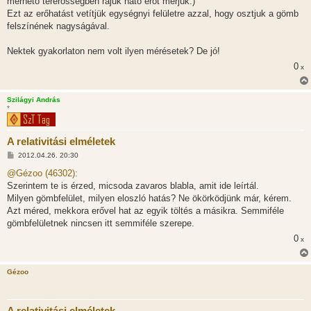
mérhető térerősségben rájuk ható erőt mérjük.)
Ezt az erőhatást vetítjük egységnyi felületre azzal, hogy osztjuk a gömb
felszínének nagyságával.
Nektek gyakorlaton nem volt ilyen mérésetek? De jó!
0
x
Szilágyi András
*
A relativitási elméletek
H
2012.04.26. 20:30
o
z
@Gézoo (46302):
z
Szerintem te is érzed, micsoda zavaros blabla, amit ide leírtál.
á
s
Milyen gömbfelület, milyen eloszló hatás? Ne ökörködjünk már, kérem.
z
Azt méred, mekkora erővel hat az egyik töltés a másikra. Semmiféle
ó
l
gömbfelületnek nincsen itt semmiféle szerepe.
á
0
s
x
Gézoo
A relativitási elméletek