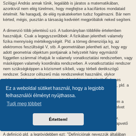
Szilágyi András annak tűnik, legalább is járatos a matematikában,
azonkivül nem elég türelmes, hogy megfejtse a kacifántos mondataid
értelmét. Ne haragudj, de elég nyakatekerten tudsz fogalmazni. Bár nem
kérted, mégis, pusztán a társaság kedvéért megpróbálok neked segíteni.
A dimenzió több jelentésű szó. A tudományban többféle értelemben
használjuk. Csak a legegyszerűbbek: A fizikában jelentheti valamely
fizika mennyiség mértékegységét. Pld. a tömeg dimenziója kg, az
elektromos feszültségé V, stb. A geometriában jelentheti azt, hogy egy
adott geometriai objektum pontjainak a helyzetét hány egymástól
független számmal írhatjuk le valamely vonatkoztatási rendszerben, vagy
másképpen valamely koordináta rendszerben. A vonatkoztatási rendszer
nem szükségképpen a közismert síkbeli, vagy térbeli derékszögű
rendszer. Sokszor célszerű más rendszereket használni, olykor
görbevonalú koordinátákat is, mint pld. rádiónavigációnál. Érdemes
megjegyezni, hogy a dimenzió a geometriában tört szám is lehet, pld. a
Ez a weboldal sütiket használ, hogy a legjobb
fraktáloknál.
felhasználói élményt nyújthassa.
A függvény fogalom nálad nem tiszta és a definíció jelentését sem a
Tudj meg többet
szokásos értelemben használod, így pedig nehéz lesz közös nyelvet
használni a megértéshez. Azt ne kívánd, hogy a te fogalmaidat,
definícióidat elfogadjuk, mert azok egyedül a számodra világosak.
Értettem!
Célszerűbb lenne neked alkalmazkodni és megnézni, hogy az alapvető
fogalmak egyáltalán mit is jelentenek.
A definíció pld. a legrövidebben ezt: "Definíciónak nevezzük általában