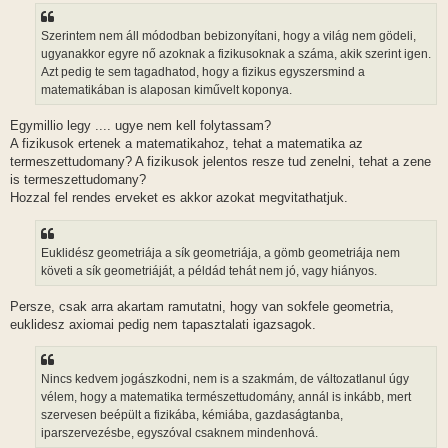
Szerintem nem áll módodban bebizonyítani, hogy a világ nem gödeli,
ugyanakkor egyre nő azoknak a fizikusoknak a száma, akik szerint igen.
Azt pedig te sem tagadhatod, hogy a fizikus egyszersmind a
matematikában is alaposan kiművelt koponya.
Egymillio legy .... ugye nem kell folytassam?
A fizikusok ertenek a matematikahoz, tehat a matematika az
termeszettudomany? A fizikusok jelentos resze tud zenelni, tehat a zene
is termeszettudomany?
Hozzal fel rendes erveket es akkor azokat megvitathatjuk.
Euklidész geometriája a sík geometriája, a gömb geometriája nem
követi a sík geometriáját, a példád tehát nem jó, vagy hiányos.
Persze, csak arra akartam ramutatni, hogy van sokfele geometria,
euklidesz axiomai pedig nem tapasztalati igazsagok.
Nincs kedvem jogászkodni, nem is a szakmám, de változatlanul úgy
vélem, hogy a matematika természettudomány, annál is inkább, mert
szervesen beépült a fizikába, kémiába, gazdaságtanba,
iparszervezésbe, egyszóval csaknem mindenhová.