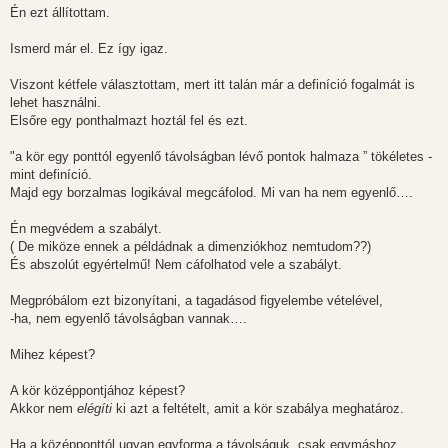
Én ezt állítottam.
Ismerd már el. Ez így igaz.
Viszont kétfele választottam, mert itt talán már a definíció fogalmát is
lehet használni.
Elsőre egy ponthalmazt hoztál fel és ezt.
"a kör egy ponttól egyenlő távolságban lévő pontok halmaza ” tökéletes -
mint definíció.
Majd egy borzalmas logikával megcáfolod. Mi van ha nem egyenlő….
Én megvédem a szabályt.
( De miköze ennek a példádnak a dimenziókhoz nemtudom??)
És abszolút egyértelmű! Nem cáfolhatod vele a szabályt.
Megpróbálom ezt bizonyítani, a tagadásod figyelembe vételével,
-ha, nem egyenlő távolságban vannak….
Mihez képest?
A kör középpontjához képest?
Akkor nem
elégíti
ki azt a feltételt, amit a kör szabálya meghatároz.
Ha a középponttól ugyan egyforma a távolságuk, csak egymáshoz