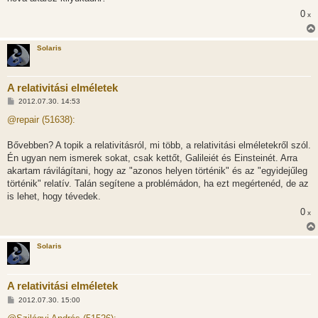
0
x
Solaris
A relativitási elméletek
H
2012.07.30. 14:53
o
z
@repair (51638):
z
á
s
Bővebben? A topik a relativitásról, mi több, a relativitási elméletekről szól.
z
Én ugyan nem ismerek sokat, csak kettőt, Galileiét és Einsteinét. Arra
ó
l
akartam rávilágítani, hogy az "azonos helyen történik" és az "egyidejűleg
á
történik" relatív. Talán segítene a problémádon, ha ezt megértenéd, de az
s
is lehet, hogy tévedek.
0
x
Solaris
A relativitási elméletek
H
2012.07.30. 15:00
o
z