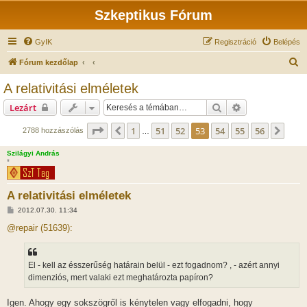
Szkeptikus Fórum
GyIK
Regisztráció
Belépés
K
Fórum kezdőlap
e
A relativitási elméletek
r
Keresés
Részletes keres
Lezárt
e
s
Oldal:
53
/
56
1
51
52
53
54
55
56
Előző
Köve
2788 hozzászólás
…
é
Szilágyi András
s
*
A relativitási elméletek
H
2012.07.30. 11:34
o
z
@repair (51639):
z
á
s
z
El - kell az ésszerűség határain belül - ezt fogadnom? , - azért annyi
ó
l
dimenziós, mert valaki ezt meghatározta papíron?
á
s
Igen. Ahogy egy sokszögről is kénytelen vagy elfogadni, hogy