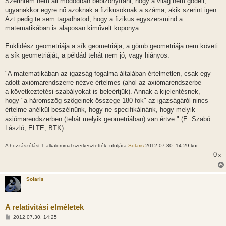
Szerintem nem áll módodban bebizonyítani, hogy a világ nem gödeli,
ugyanakkor egyre nő azoknak a fizikusoknak a száma, akik szerint igen.
Azt pedig te sem tagadhatod, hogy a fizikus egyszersmind a
matematikában is alaposan kiművelt koponya.
Euklidész geometriája a sík geometriája, a gömb geometriája nem követi
a sík geometriáját, a példád tehát nem jó, vagy hiányos.
"A matematikában az igazság fogalma általában értelmetlen, csak egy
adott axiómarendszerre nézve értelmes (ahol az axiómarendszerbe
a következtetési szabályokat is beleértjük). Annak a kijelentésnek,
hogy "a háromszög szögeinek összege 180 fok" az igazságáról nincs
értelme anélkül beszélnünk, hogy ne specifikálnánk, hogy melyik
axiómarendszerben (tehát melyik geometriában) van értve." (E. Szabó
László, ELTE, BTK)
A hozzászólást 1 alkalommal szerkesztették, utoljára
Solaris
2012.07.30. 14:29-kor.
0
x
Solaris
A relativitási elméletek
H
2012.07.30. 14:25
o