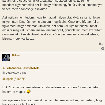
banánt és a csúcstechnika a pattintott szakóca lenne. Ezzel nem
mondom egyszersmind azt is, hogy minden egyéni út valahol eredményre
vezet, mert a többsége zsákutca.
Azt nyilván nem tudom, hogy te magad milyen utat kívánsz járni, illetve
milyen úton jársz és nem is akarom megjósolni. Csak arra hívtam fel a
figyelmed, hogy amit már kitaláltak, azt nem kell újra felfedezni, tehát
először meg kell ismerni mások eredményeit, gondolatait, mert ezt tartom
célszerűnek. A relativitáselmélet - amiről éppen menne a beszélgetés -,
bizony, megkívánja ezt.
0
x
Solaris
A relativitási elméletek
H
2012.07.30. 14:49
o
z
@repair (51637):
z
á
s
Ezt "Számomra nem létezik az alapértelmezett axióma." - nem én írtam,
z
hanem te magad.
ó
l
á
Nézegetem a hozzászólásod, de őszintén megmondom, nem értem, hogy
s
hová akarsz kilyukadni?