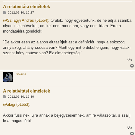
A relativitási elméletek
H
2012.07.30. 15:27
o
z
@Szilágyi András (51654):
Örülök, hogy egyetértünk, de ne adj a számba
z
olyan kijelentéseket, amiket nem mondtam, vagy nem írtam. Erre a
á
s
mondataidra gondolok:
z
ó
l
"De akkor ezen az alapon elutasítjuk azt a definíciót, hogy a sokszög
á
annyiszög, ahány csúcsa van? Merthogy mit érdekel engem, hogy valaki
s
szerint hány csúcsa van? Ez elmebetegség."
0
x
Solaris
A relativitási elméletek
H
2012.07.30. 15:30
o
z
@alagi (51653):
z
á
s
Akkor fuss neki újra annak a bejegyzésemnek, amire válaszoltál, s szállj
z
le a magas lóról.
ó
l
0
x
á
s