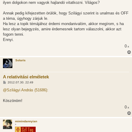
ilyen dolgokon nem vagyok hajlandó vitatkozni. Világos?
Annak pedig kifejezetten örülök, hogy Szilágyi szerint is unalmas és OFF
a téma, úgyhogy zárjuk le.
Ha lesz a topik témájához érdemi mondanivalóm, akkor megírom, s ha
lesz olyan bejegyzés, amire érdemesnek tartom válaszolni, akkor azt
fogom tenni.
Ennyi.
0
x
Solaris
A relativitási elméletek
H
2012.07.30. 22:49
o
z
@Szilágyi András (51686):
z
á
s
Köszönöm!
z
0
ó
x
l
á
s
mimindannyian
*