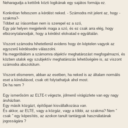
s
Neharagudja a kettőnk közti logikának egy sajátos formája ez.
z
ó
l
Konkrétan felteszem a kérdést neked. - Számodra mit jelent az, hogy -
á
szakma?-
s
Többet az írásomban nem is szerepel ez a szó,
Egy pár helyen megjelenik maga a szó, és ez csak arra elég, hogy
elbizonytalanodjak, hogy a kérdést elolvatad e egyáltalán.
Viszont számodra hihetetlenül evidens hogy én képtelen vagyok az
egyszerű kérdésedre válaszolni.
Ha megpróbálom a számomra objektív meghatározást megfogalmazni, és
közben utalok egy szubjektív meghatározás lehetőségére is, az viszont
számodra abszolútum.
Viszont elismerem, abban az esetben, ha neked is az általam normális
eset a kiindulásod, csak ott folytathatjuk ahol most.
De ha nem ?
Egy ismerősöm az ELTE-t végezte, jólmenő virágüzlete van egy nagy
áruházban.
Egy másik közgázt, építőipari kisvállalkozása van.
És akkor, az ELTE, vagy a közgáz, vagy a többi, az szakma? Nem ”
csak ” egy képesítés, az azokon tanult tantárgyak használatának
jogosságára ?