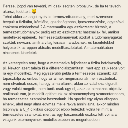
Persze, jogod van tevedni, mi csak segiteni probalunk, de ha te tevedni
akarsz, tedd azt.
Tehat akkor az angol nyelv is termeszettudomany, mert szervesen
beepult a fizikába, kémiába, gazdaságtanba, iparszervezésbe, egyszóval
csaknem mindenhová.? A matematika egy eszkoztarat biztosit, a
termeszettudomanyok pedig ezt az eszkoztarat hasznaljak fel, amikor
modelleket epitenek. Termeszettudomanynak azokat a tudomanyagakat
szoktuk nevezni, amik a vilag leirasan faradoznak, es kiserletekkel
helyesbitik az eppen aktualis modellkeszletuket. A matematikaban
nincsenek kiserletek.
Az ketsegtelen teny, hogy a matematika fejlodeset a fizika befolyasolja,
pl. Newton azert talalta ki a differencialszamitast, mert epp szuksege volt
ra egy modellhez. Meg egyszerubb pelda a termeszetes szamok: azt
tapasztalja az ember, hogy az almak megmaradnak ,nem osztodnak,
nem olvadnak ossze, ha egy alma eltunik, akkor az valahova elgurult
vagy valaki megette, nem tunik csak ugy el, azaz az almaknak objektiv
realitasuk van, jo modellt epithetunk az almamennyiseg szamontartasara,
ha termeszetes szamokat hasznalunk. Ha speciel egy olyan vilagban
elnenk, ahol negy alma egymas melle rakva annihilalna, akkor minden
bizonnyal a C_4 ciklikus csoportot elobb fedeztuk volna fel mint a
termeszetes szamokat, mert az egy hasznosabb eszkoz lett volna a
vilagunk esemenyeinek modellezeseben es megerteseben.