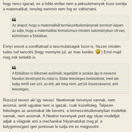
hogy nincs igazad, es a tobbi ember nem a peksutemenyek koze sorolja
a matematikat, tenyleg semmin nem fog ez valtoztatni.
Az alapot, hogy a matematikát természettudománynak sorolom éppen
az adja, hogy a matematikai formalizmus minden tudományban ott van,
különösen a fizikában.
Ennyi erovel a sorolhatnad a tancmulatsagok koze is, hiszen minden
tudos tud tancolni (hogy mennyire jol, az mas kerdes.
) Errol majd
meg irok lentebb is.
A fizikában is léteznek axiómák, legalább is szokás így is nevezni
Newton törvényeit és mást is. Ebbe felesleges belekötnöd, mert aki
tudja miről van szó, az érti, aki meg nem, azt jól összezavarod, ami
felesleges.
Rosszul nevezi aki igy nevezi. Newtonnak torvenyei vannak, nem
axiomai, amik ugyabar nem is igazak, csak kozelitoleg. Teljesen
felesleges az axiomakat ide keverni, a termeszettudomanyban modellek
vannak, nem axiomak. A Newton torvenyek pont egy olyan modelljet
adjak a vilagnak ami a mechanikai folyamatokat meg pl. a
bolygomozgast igen pontosan le tudja irni es megjosolni.