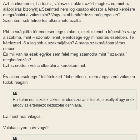
Azt is elismerem, ha tudsz, válaszolni akkor azért megteszed,mint az
alábbi írás bizonyítja,Szerinted nem logikusabb először a feltett kérdésre
megpróbálni a válaszolni? Vagy inkább rákérdezni még egyszer?
Szerintem sok félreértés elkerülhető ezáltal.
Pld. a virágkötő történetesen egy szakma, ezek szerint a képesítés vagy
a szakma, mint – szónak- lehet jelentősége egy minősítés esetében. Te
kérdezted. ő a legjobb a szakmájában? A maga szakmájában jártas
ember.
És mii van ha ezek egyike sem felel meg számodra mint ” szakma ”
meghatározás?
Ezt szerettem volna elkerülni a kérdésemmel.
És akkor csak egy ” feltételezett ” hihetetlenül, /nem / egyszerű válaszra
tudok reagálni.
Ha kulon nem szolok, akkor minden szot amit leirok jo esellyel ugy ertek
ahogy az ertelmezo keziszotar definialja.
Ez most már világos.
Valóban ilyen naív vagy?