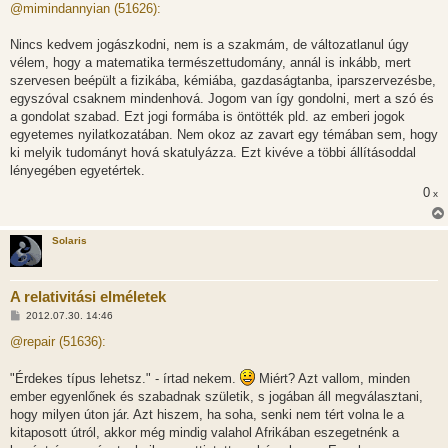
z
@mimindannyian (51626):
z
á
s
Nincs kedvem jogászkodni, nem is a szakmám, de változatlanul úgy
z
vélem, hogy a matematika természettudomány, annál is inkább, mert
ó
l
szervesen beépült a fizikába, kémiába, gazdaságtanba, iparszervezésbe,
á
egyszóval csaknem mindenhová. Jogom van így gondolni, mert a szó és
s
a gondolat szabad. Ezt jogi formába is öntötték pld. az emberi jogok
egyetemes nyilatkozatában. Nem okoz az zavart egy témában sem, hogy
ki melyik tudományt hová skatulyázza. Ezt kivéve a többi állításoddal
lényegében egyetértek.
0
x
Solaris
A relativitási elméletek
H
2012.07.30. 14:46
o
z
@repair (51636):
z
á
s
"Érdekes típus lehetsz." - írtad nekem.
Miért? Azt vallom, minden
z
ember egyenlőnek és szabadnak születik, s jogában áll megválasztani,
ó
l
hogy milyen úton jár. Azt hiszem, ha soha, senki nem tért volna le a
á
kitaposott útról, akkor még mindig valahol Afrikában eszegetnénk a
s