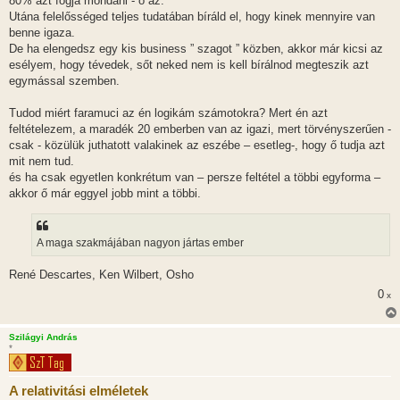
80% azt fogja mondani - ő az.
Utána felelősséged teljes tudatában bíráld el, hogy kinek mennyire van
benne igaza.
De ha elengedsz egy kis business ” szagot ” közben, akkor már kicsi az
esélyem, hogy tévedek, sőt neked nem is kell bírálnod megteszik azt
egymással szemben.
Tudod miért faramuci az én logikám számotokra? Mert én azt
feltételezem, a maradék 20 emberben van az igazi, mert törvényszerűen -
csak - közülük juthatott valakinek az eszébe – esetleg-, hogy ő tudja azt
mit nem tud.
és ha csak egyetlen konkrétum van – persze feltétel a többi egyforma –
akkor ő már eggyel jobb mint a többi.
A maga szakmájában nagyon jártas ember
René Descartes, Ken Wilbert, Osho
0
x
Szilágyi András
*
A relativitási elméletek