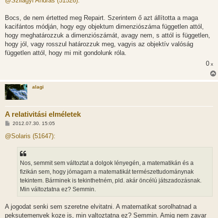
@Szilágyi András (51526):
z
á
s
Bocs, de nem értetted meg Repairt. Szerintem ő azt állította a maga
z
kacifántos módján, hogy egy objektum dimenziószáma független attól,
ó
l
hogy meghatározzuk a dimenziószámát, avagy nem, s attól is független,
á
hogy jól, vagy rosszul határozzuk meg, vagyis az objektív valóság
s
független attól, hogy mi mit gondolunk róla.
0
x
alagi
A relativitási elméletek
H
2012.07.30. 15:05
o
z
@Solaris (51647):
z
á
s
z
Nos, semmit sem változtat a dolgok lényegén, a matematikán és a
ó
l
fizikán sem, hogy jómagam a matematikát természettudománynak
á
tekintem. Bárminek is tekinthetném, pld. akár öncélú játszadozásnak.
s
Min változtatna ez? Semmin.
A jogodat senki sem szeretne elvitatni. A matematikat sorolhatnad a
peksutemenyek koze is, min valtoztatna ez? Semmin. Amig nem zavar