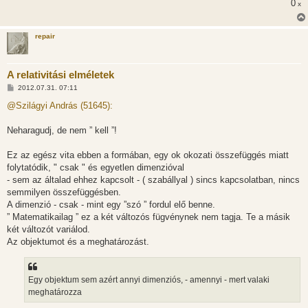
0
x
repair
A relativitási elméletek
H
2012.07.31. 07:11
o
z
@Szilágyi András (51645):
z
á
s
Neharagudj, de nem ” kell ”!
z
ó
l
Ez az egész vita ebben a formában, egy ok okozati összefüggés miatt
á
folytatódik, " csak " és egyetlen dimenzióval
s
- sem az általad ehhez kapcsolt - ( szabállyal ) sincs kapcsolatban, nincs
semmilyen összefüggésben.
A dimenzió - csak - mint egy ”szó ” fordul elő benne.
” Matematikailag ” ez a két változós fügvénynek nem tagja. Te a másik
két változót variálod.
Az objektumot és a meghatározást.
Egy objektum sem azért annyi dimenziós, - amennyi - mert valaki
meghatározza