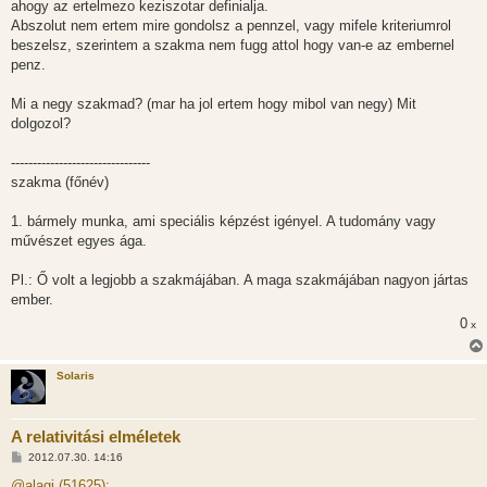
ahogy az ertelmezo keziszotar definialja.
Abszolut nem ertem mire gondolsz a pennzel, vagy mifele kriteriumrol
beszelsz, szerintem a szakma nem fugg attol hogy van-e az embernel
penz.
Mi a negy szakmad? (mar ha jol ertem hogy mibol van negy) Mit
dolgozol?
--------------------------------
szakma (főnév)
1. bármely munka, ami speciális képzést igényel. A tudomány vagy
művészet egyes ága.
Pl.: Ő volt a legjobb a szakmájában. A maga szakmájában nagyon jártas
ember.
0
x
Solaris
A relativitási elméletek
H
2012.07.30. 14:16
o
z
@alagi (51625):