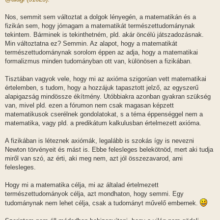
z
á
s
Nos, semmit sem változtat a dolgok lényegén, a matematikán és a
z
fizikán sem, hogy jómagam a matematikát természettudománynak
ó
l
tekintem. Bárminek is tekinthetném, pld. akár öncélú játszadozásnak.
á
Min változtatna ez? Semmin. Az alapot, hogy a matematikát
s
természettudománynak sorolom éppen az adja, hogy a matematikai
formalizmus minden tudományban ott van, különösen a fizikában.
Tisztában vagyok vele, hogy mi az axióma szigorúan vett matematikai
értelemben, s tudom, hogy a hozzájuk tapasztott jelző, az egyszerű
alapigazság mindössze ékítmény. Utóbbiakra azonban gyakran szükség
van, mivel pld. ezen a fórumon nem csak magasan képzett
matematikusok cserélnek gondolatokat, s a téma éppenséggel nem a
matematika, vagy pld. a predikátum kalkulusban értelmezett axióma.
A fizikában is léteznek axiómák, legalább is szokás így is nevezni
Newton törvényeit és mást is. Ebbe felesleges belekötnöd, mert aki tudja
miről van szó, az érti, aki meg nem, azt jól összezavarod, ami
felesleges.
Hogy mi a matematika célja, mi az általad értelmezett
természettudományok célja, azt mondhaton, hogy semmi. Egy
tudománynak nem lehet célja, csak a tudományt művelő embernek.