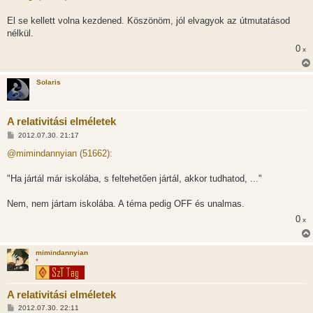
z
á
s
El se kellett volna kezdened. Köszönöm, jól elvagyok az útmutatásod
z
nélkül.
ó
l
0
x
á
s
Solaris
A relativitási elméletek
H
2012.07.30. 21:17
o
z
@mimindannyian (51662):
z
á
s
"Ha jártál már iskolába, s feltehetően jártál, akkor tudhatod, ..."
z
ó
l
Nem, nem jártam iskolába. A téma pedig OFF és unalmas.
á
0
s
x
mimindannyian
*
A relativitási elméletek
H
2012.07.30. 22:11