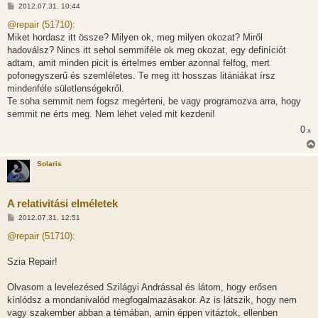
H
2012.07.31. 10:44
o
z
@repair (51710):
z
Miket hordasz itt össze? Milyen ok, meg milyen okozat? Miről
á
s
hadoválsz? Nincs itt sehol semmiféle ok meg okozat, egy definíciót
z
adtam, amit minden picit is értelmes ember azonnal felfog, mert
ó
l
pofonegyszerű és szemléletes. Te meg itt hosszas litániákat írsz
á
mindenféle sületlenségekről.
s
Te soha semmit nem fogsz megérteni, be vagy programozva arra, hogy
semmit ne érts meg. Nem lehet veled mit kezdeni!
0
x
Solaris
A relativitási elméletek
H
2012.07.31. 12:51
o
z
@repair (51710):
z
á
s
Szia Repair!
z
ó
l
Olvasom a levelezésed Szilágyi Andrással és látom, hogy erősen
á
kínlódsz a mondanivalód megfogalmazásakor. Az is látszik, hogy nem
s
vagy szakember abban a témában, amin éppen vitáztok, ellenben