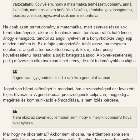
l
változatlanul úgy vélem, hogy a matematika természettudomány, annál
á
is inkább, mert szervesen beépült a fizikába, kémiába, gazdaságtanba,
s
iparszervezésbe, egyszóval csaknem mindenhová.
Ha csak azért termtudomány a matematika, mert szerves része sok
termtudománynak, akkor ez fogalmak óriási tárházára ráhúzható lenne,
ahogy elhangzott, tánctól az angol nyelven át a könyvkötőkre vagy épp
minden tudósra is. Ez a fajta kategorizálás tehát
rossz
, ha mégsem
sorolod az angolt a természettudományok közé, akkor pedig
következetlenül használod a saját kategorizálásod. A következetlenség
pedig művészeti alkotásokban lehet erény, de reál tudományokban aligha.
Jogom van így gondolni, mert a szó és a gondolat szabad.
Jogod van bármi ökörséget is mondani, ám a szabadságból ezt levezetni
teljes téveszme. A gondolkodás precízségének célja van, mégpedig a
megértés és kommunikáció előmozdítása, s nem ízlés kérdése.
Nem okoz az zavart egy témában sem, hogy ki melyik tudományt hová
skatulyázza.
Már hogy ne okozhatna!? Akkor nem okozna, ha érdemben soha sem
használnánk a természettudomány szót. Te lehet, hogy nem használod,