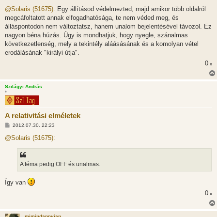
o
z
@Solaris (51675):
Egy állításod védelmezted, majd amikor több oldalról
z
megcáfoltatott annak elfogadhatósága, te nem véded meg, és
á
s
álláspontodon nem változtatsz, hanem unalom bejelentésével távozol. Ez
z
nagyon béna húzás. Úgy is mondhatjuk, hogy nyegle, szánalmas
ó
l
következetlenség, mely a tekintély aláásásának és a komolyan vétel
á
erodálásának "királyi útja".
s
0
x
Szilágyi András
*
A relativitási elméletek
H
2012.07.30. 22:23
o
z
@Solaris (51675):
z
á
s
z
A téma pedig OFF és unalmas.
ó
l
á
Így van
s
0
x
mimindannyian