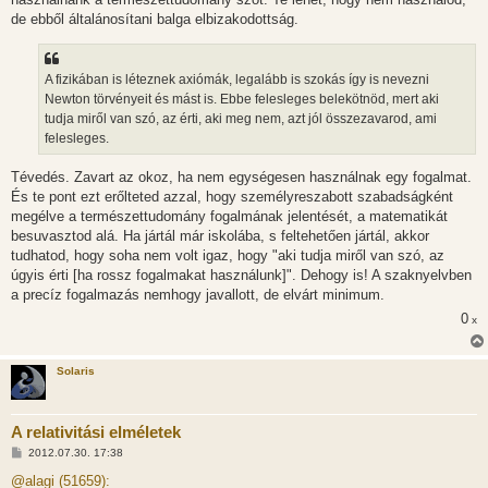
de ebből általánosítani balga elbizakodottság.
A fizikában is léteznek axiómák, legalább is szokás így is nevezni
Newton törvényeit és mást is. Ebbe felesleges belekötnöd, mert aki
tudja miről van szó, az érti, aki meg nem, azt jól összezavarod, ami
felesleges.
Tévedés. Zavart az okoz, ha nem egységesen használnak egy fogalmat.
És te pont ezt erőlteted azzal, hogy személyreszabott szabadságként
megélve a természettudomány fogalmának jelentését, a matematikát
besuvasztod alá. Ha jártál már iskolába, s feltehetően jártál, akkor
tudhatod, hogy soha nem volt igaz, hogy "aki tudja miről van szó, az
úgyis érti [ha rossz fogalmakat használunk]". Dehogy is! A szaknyelvben
a precíz fogalmazás nemhogy javallott, de elvárt minimum.
0
x
Solaris
A relativitási elméletek
H
2012.07.30. 17:38
o
z
@alagi (51659):