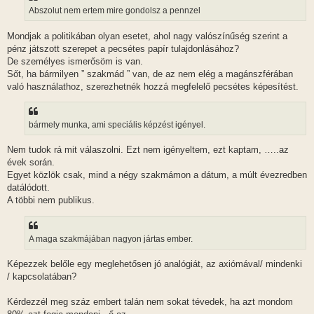
Abszolut nem ertem mire gondolsz a pennzel
Mondjak a politikában olyan esetet, ahol nagy valószínűség szerint a
pénz játszott szerepet a pecsétes papír tulajdonlásához?
De személyes ismerősöm is van.
Sőt, ha bármilyen ” szakmád ” van, de az nem elég a magánszférában
való használathoz, szerezhetnék hozzá megfelelő pecsétes képesítést.
bármely munka, ami speciális képzést igényel.
Nem tudok rá mit válaszolni. Ezt nem igényeltem, ezt kaptam, …..az
évek során.
Egyet közlök csak, mind a négy szakmámon a dátum, a múlt évezredben
datálódott.
A többi nem publikus.
A maga szakmájában nagyon jártas ember.
Képezzek belőle egy meglehetősen jó analógiát, az axiómával/ mindenki
/ kapcsolatában?
Kérdezzél meg száz embert talán nem sokat tévedek, ha azt mondom