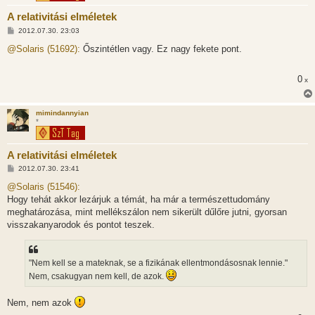
A relativitási elméletek
H
2012.07.30. 23:03
o
z
@Solaris (51692):
Őszintétlen vagy. Ez nagy fekete pont.
z
á
s
0
x
z
ó
l
á
mimindannyian
s
*
A relativitási elméletek
H
2012.07.30. 23:41
o
z
@Solaris (51546):
z
Hogy tehát akkor lezárjuk a témát, ha már a természettudomány
á
s
meghatározása, mint mellékszálon nem sikerült dűlőre jutni, gyorsan
z
visszakanyarodok és pontot teszek.
ó
l
á
s
"Nem kell se a mateknak, se a fizikának ellentmondásosnak lennie."
Nem, csakugyan nem kell, de azok.
Nem, nem azok