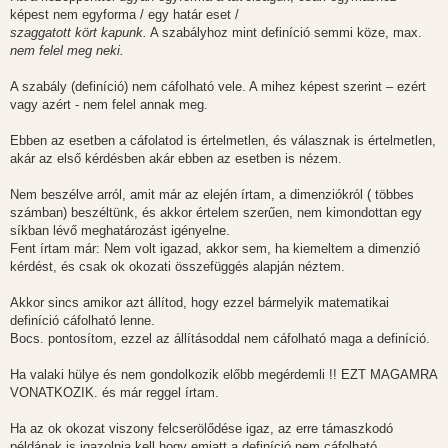
képest nem egyforma / egy határ eset /
szaggatott kört kapunk.
A szabályhoz mint definíció semmi köze, max.
nem felel meg neki.
A szabály (definíció) nem cáfolható vele. A mihez képest szerint – ezért
vagy azért - nem felel annak meg.
Ebben az esetben a cáfolatod is értelmetlen, és válasznak is értelmetlen,
akár az első kérdésben akár ebben az esetben is nézem.
Nem beszélve arról, amit már az elején írtam, a dimenziókról ( többes
számban) beszéltünk, és akkor értelem szerűen, nem kimondottan egy
síkban lévő meghatározást igényelne.
Fent írtam már: Nem volt igazad, akkor sem, ha kiemeltem a dimenzió
kérdést, és csak ok okozati összefüggés alapján néztem.
Akkor sincs amikor azt állítod, hogy ezzel bármelyik matematikai
definíció cáfolható lenne.
Bocs. pontosítom, ezzel az állításoddal nem cáfolható maga a definíció.
Ha valaki hülye és nem gondolkozik előbb megérdemli !! EZT MAGAMRA
VONATKOZIK. és már reggel írtam.
Ha az ok okozat viszony felcserölődése igaz, az erre támaszkodó
példának is igazolnia kell hogy emiatt a definíció nem cáfolható.