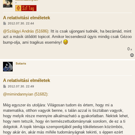
*
A relativitási elméletek
H
2012.07.30. 22:44
o
z
@Szilágyi András (51686):
Itt is csak ujjongani tudnék, ha bezárnád, mint
z
azt a másik ütődött topicot. Amikor lecsendesül úgyis mindig csak Gézoo
á
s
bump-olja, ami tragikus esemény!
z
ó
0
x
l
á
s
Solaris
A relativitási elméletek
H
2012.07.30. 22:49
o
z
@mimindannyian (51682):
z
á
s
Még egyszer és utoljára: Világosan tudom és értem, hogy mi a
z
matematika, otthon vagyok benne, s talán azzal is tisztában vagyok,
ó
l
hogy melyik része mennyire alkalmazható a gyakorlatban. Nektek lehet,
á
hogy nem tetszik, hogy én természettudománynak sorolom, de ez a ti
s
dolgotok. A topik témája szempontjából pedig tökéletesen közömbös,
hogy akár én, akár más miféle tudományágnak tekinti, s éppen ezért