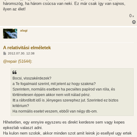
háromszög, ha három csúcsa van neki. Ez már csak így van sajnos,
ilyen az élet!
0
x
alagi
A relativitási elméletek
H
2012.07.30. 12:38
o
z
@repair (51644):
z
á
s
z
Bocsi, visszakérdezek?
ó
l
a Te fogalmaid szerint, mit jelent az hogy szakma?
á
Szerintem, normális esetben ha pecsétes papírod van róla, és
s
történetesen éppen akkor nem volt nálad pénz.
Itt a ráfordított idő is ,lényeges szerephez jut. Szerinted ez biztos
kritérium?
Ha normális esetet veszem, ebből van négy db-om.
Hihetetlen, egy ennyire egyszeru es direkt kerdesre sem vagy kepes
epkezlab valaszt adni.
Ha kulon nem szolok, akkor minden szot amit leirok jo esellyel ugy ertek