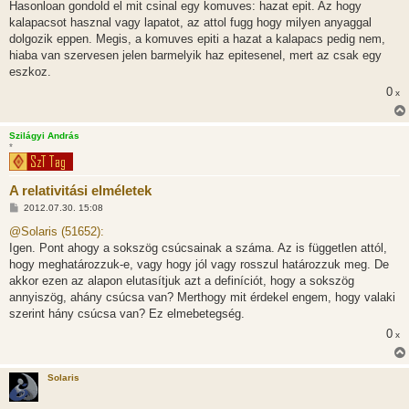
Hasonloan gondold el mit csinal egy komuves: hazat epit. Az hogy
kalapacsot hasznal vagy lapatot, az attol fugg hogy milyen anyaggal
dolgozik eppen. Megis, a komuves epiti a hazat a kalapacs pedig nem,
hiaba van szervesen jelen barmelyik haz epitesenel, mert az csak egy
eszkoz.
0
x
Szilágyi András
*
A relativitási elméletek
H
2012.07.30. 15:08
o
z
@Solaris (51652):
z
Igen. Pont ahogy a sokszög csúcsainak a száma. Az is független attól,
á
s
hogy meghatározzuk-e, vagy hogy jól vagy rosszul határozzuk meg. De
z
akkor ezen az alapon elutasítjuk azt a definíciót, hogy a sokszög
ó
l
annyiszög, ahány csúcsa van? Merthogy mit érdekel engem, hogy valaki
á
szerint hány csúcsa van? Ez elmebetegség.
s
0
x
Solaris