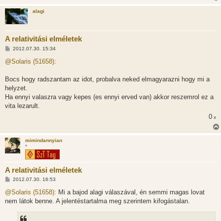
alagi
A relativitási elméletek
H
2012.07.30. 15:34
o
z
@Solaris (51658):
z
á
s
Bocs hogy radszantam az idot, probalva neked elmagyarazni hogy mi a
z
helyzet.
ó
l
Ha ennyi valaszra vagy kepes (es ennyi erved van) akkor reszemrol ez a
á
vita lezarult.
s
0
x
mimindannyian
*
A relativitási elméletek
H
2012.07.30. 16:53
o
z
@Solaris (51658):
Mi a bajod alagi válaszával, én semmi magas lovat
z
nem látok benne. A jelentéstartalma meg szerintem kifogástalan.
á
s
z
ó