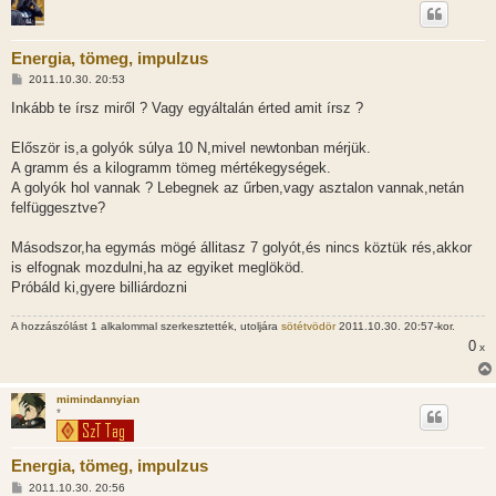
Energia, tömeg, impulzus
H
2011.10.30. 20:53
o
z
Inkább te írsz miről ? Vagy egyáltalán érted amit írsz ?
z
á
s
Először is,a golyók súlya 10 N,mivel newtonban mérjük.
z
A gramm és a kilogramm tömeg mértékegységek.
ó
l
A golyók hol vannak ? Lebegnek az űrben,vagy asztalon vannak,netán
á
felfüggesztve?
s
Másodszor,ha egymás mögé állitasz 7 golyót,és nincs köztük rés,akkor
is elfognak mozdulni,ha az egyiket meglököd.
Próbáld ki,gyere billiárdozni
A hozzászólást 1 alkalommal szerkesztették, utoljára
sötétvödör
2011.10.30. 20:57-kor.
0
x
mimindannyian
*
Energia, tömeg, impulzus
H
2011.10.30. 20:56