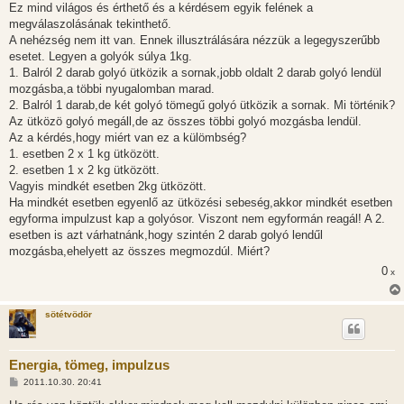
Ez mind világos és érthető és a kérdésem egyik felének a
á
s
megválaszolásának tekinthető.
z
A nehézség nem itt van. Ennek illusztrálására nézzük a legegyszerűbb
ó
l
esetet. Legyen a golyók súlya 1kg.
á
1. Balról 2 darab golyó ütközik a sornak,jobb oldalt 2 darab golyó lendül
s
mozgásba,a többi nyugalomban marad.
2. Balról 1 darab,de két golyó tömegű golyó ütközik a sornak. Mi történik?
Az ütközö golyó megáll,de az összes többi golyó mozgásba lendül.
Az a kérdés,hogy miért van ez a külömbség?
1. esetben 2 x 1 kg ütközött.
2. esetben 1 x 2 kg ütközött.
Vagyis mindkét esetben 2kg ütközött.
Ha mindkét esetben egyenlő az ütközési sebeség,akkor mindkét esetben
egyforma impulzust kap a golyósor. Viszont nem egyformán reagál! A 2.
esetben is azt várhatnánk,hogy szintén 2 darab golyó lendűl
mozgásba,ehelyett az összes megmozdúl. Miért?
0
x
sötétvödör
Energia, tömeg, impulzus
H
2011.10.30. 20:41
o
z