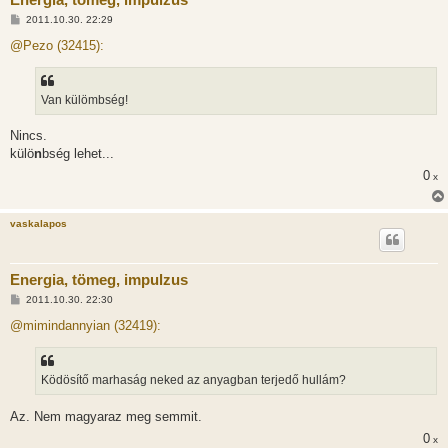
H
2011.10.30. 22:29
o
z
@Pezo (32415):
z
á
s
z
Van külömbség!
ó
l
á
Nincs.
s
külö
n
bség lehet...
0
x
vaskalapos
Energia, tömeg, impulzus
H
2011.10.30. 22:30
o
z
@mimindannyian (32419):
z
á
s
z
Ködösítő marhaság neked az anyagban terjedő hullám?
ó
l
á
Az. Nem magyaraz meg semmit.
s
0
x