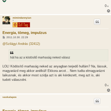
z
ó
0
x
l
á
s
mimindannyian
*
Energia, tömeg, impulzus
H
2011.10.30. 22:29
o
z
@Szilágyi András (32412):
z
á
s
z
hát ha az a ködösítő marhaság neked válasz
ó
l
á
LOL! Ködösítő marhaság neked az anyagban terjedő hullám? Na, lássuk,
s
magyarázd meg akkor anélkül! Ekkora arcot... Nem tudta elmagyarázni
laikusnak, és akkor most szidja azt is aki kérdezett, meg azt is, aki
tudott válaszolni.
0
x
vaskalapos
Energia, tömeg, impulzus