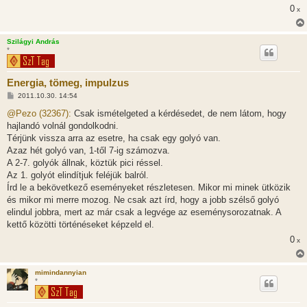
ó
0
x
l
á
s
Szilágyi András
*
Energia, tömeg, impulzus
H
2011.10.30. 14:54
o
z
@Pezo (32367):
Csak ismételgeted a kérdésedet, de nem látom, hogy
z
hajlandó volnál gondolkodni.
á
s
Térjünk vissza arra az esetre, ha csak egy golyó van.
z
Azaz hét golyó van, 1-től 7-ig számozva.
ó
l
A 2-7. golyók állnak, köztük pici réssel.
á
Az 1. golyót elindítjuk feléjük balról.
s
Írd le a bekövetkező eseményeket részletesen. Mikor mi minek ütközik
és mikor mi merre mozog. Ne csak azt írd, hogy a jobb szélső golyó
elindul jobbra, mert az már csak a legvége az eseménysorozatnak. A
kettő közötti történéseket képzeld el.
0
x
mimindannyian
*