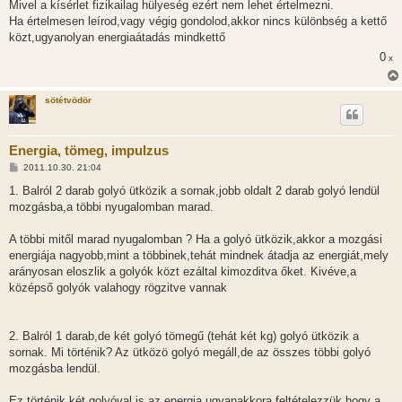
z
Mivel a kísérlet fizikailag hülyeség ezért nem lehet értelmezni.
z
Ha értelmesen leírod,vagy végig gondolod,akkor nincs különbség a kettő
á
s
közt,ugyanolyan energiaátadás mindkettő
z
0
ó
x
l
á
s
sötétvödör
Energia, tömeg, impulzus
H
2011.10.30. 21:04
o
z
1. Balról 2 darab golyó ütközik a sornak,jobb oldalt 2 darab golyó lendül
z
mozgásba,a többi nyugalomban marad.
á
s
z
A többi mitől marad nyugalomban ? Ha a golyó ütközik,akkor a mozgási
ó
l
energiája nagyobb,mint a többinek,tehát mindnek átadja az energiát,mely
á
arányosan eloszlik a golyók közt ezáltal kimozditva őket. Kivéve,a
s
középső golyók valahogy rögzitve vannak
2. Balról 1 darab,de két golyó tömegű (tehát két kg) golyó ütközik a
sornak. Mi történik? Az ütközö golyó megáll,de az összes többi golyó
mozgásba lendül.
Ez történik két golyóval is,az energia ugyanakkora,feltételezzük,hogy a