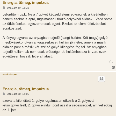
Energia, tömeg, impulzus
H
2011.10.30. 15:22
o
z
Lefordítom gy.k. Ne a 7 golyót képzeld elemi egységnek a kísérletben,
z
hanem azokat is apró, rugalmasan ütköző golyókból állónak . Vedd sorba
á
s
az ütközéseket, egyszerre csak egyet. Ezeket az elemi ütközéseket
z
sorakoztasd.
ó
l
á
A lényeg ugyanis az anyagban terjedő (hang) hullám. Két (nagy) golyó
s
meglökésekor olyan anyagszerkezeti hullám jön létre, amely a másik
oldalon pont a másik két szélső golyó kilengése fog fel. Az anyagban
terjedő hullámnak nem csak erőssége, de hullámhossza is van, ezek
együttesen hozzák létre a hatást.
0
x
vaskalapos
Energia, tömeg, impulzus
H
2011.10.30. 16:00
o
z
szoval a kilenditett 1. golyo rugalmasan utkozik a 2. golyoval
z
-elso golyo leall, 2. golyo elindul, pont azzal a sebesseggel, amivel eddig
á
s
az 1. jott.
z
ó