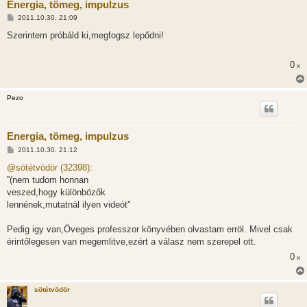
Energia, tömeg, impulzus
H
2011.10.30. 21:09
o
z
Szerintem próbáld ki,megfogsz lepődni!
z
á
s
0
x
z
ó
l
á
Pezo
s
Energia, tömeg, impulzus
H
2011.10.30. 21:12
o
z
@sötétvödör (32398):
z
''(nem tudom honnan
á
s
veszed,hogy különbözők
z
lennének,mutatnál ilyen videót''
ó
l
á
Pedig igy van,Öveges professzor könyvében olvastam erröl. Mivel csak
s
érintőlegesen van megemlitve,ezért a válasz nem szerepel ott.
0
x
sötétvödör