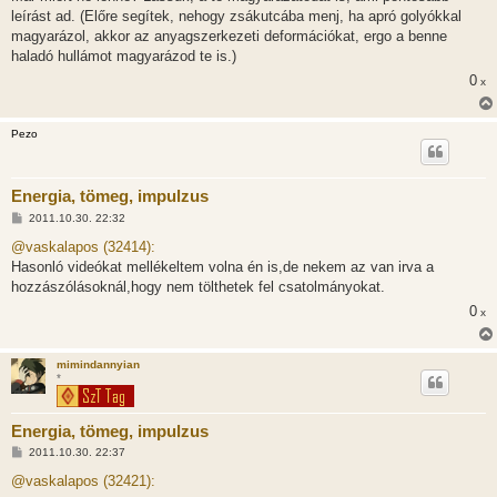
leírást ad. (Előre segítek, nehogy zsákutcába menj, ha apró golyókkal
magyarázol, akkor az anyagszerkezeti deformációkat, ergo a benne
haladó hullámot magyarázod te is.)
0
x
Pezo
Energia, tömeg, impulzus
H
2011.10.30. 22:32
o
z
@vaskalapos (32414):
z
Hasonló videókat mellékeltem volna én is,de nekem az van irva a
á
s
hozzászólásoknál,hogy nem tölthetek fel csatolmányokat.
z
0
ó
x
l
á
s
mimindannyian
*
Energia, tömeg, impulzus
H
2011.10.30. 22:37
o
z
@vaskalapos (32421):
z