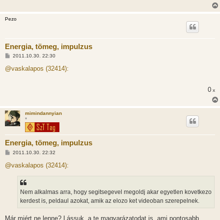
Pezo
Energia, tömeg, impulzus
H
2011.10.30. 22:30
o
z
@vaskalapos (32414):
z
á
s
0
x
z
ó
l
á
mimindannyian
s
*
Energia, tömeg, impulzus
H
2011.10.30. 22:32
o
z
@vaskalapos (32414):
z
á
s
z
Nem alkalmas arra, hogy segitsegevel megoldj akar egyetlen kovetkezo
ó
l
kerdest is, peldaul azokat, amik az elozo ket videoban szerepelnek.
á
s
Már miért ne lenne? Lássuk, a te magyarázatodat is, ami pontosabb