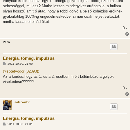
irányban is elmehetsz: egy 1t tömegű golyó lökje a többit, ezred akkora
sebességgel, mi lesz? Marha lassan mindegyiket arrébbtolja: a hullám
olyan hosszú amit ő átad, hogy a többi golyó a belső kohéziós erőknek
gyakorlatilag 100%-ig engedelmeskedve, simán csak helyet változtat,
mintha lassan eltolnád őket.
0
x
Pezo
Energia, tömeg, impulzus
H
2011.10.30. 21:00
o
z
@sötétvödör (32393):
z
Az a kérdés,hogy az 1. és a 2. esetben miért külömbözö a golyók
á
s
visekedése??????
z
0
ó
x
l
á
s
sötétvödör
Energia, tömeg, impulzus
H
2011.10.30. 21:01
o