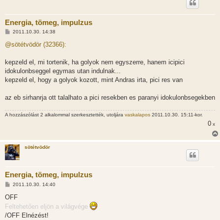
Energia, tömeg, impulzus
H
2011.10.30. 14:38
o
z
@sötétvödör (32366):
z
á
s
kepzeld el, mi tortenik, ha golyok nem egyszerre, hanem icipici
z
idokulonbseggel egymas utan indulnak...
ó
l
kepzeld el, hogy a golyok kozott, mint Andras irta, pici res van
á
s
az eb sirhanrja ott talalhato a pici resekben es paranyi idokulonbsegekben
A hozzászólást 2 alkalommal szerkesztették, utoljára
vaskalapos
2011.10.30. 15:11-kor.
0
x
sötétvödör
Energia, tömeg, impulzus
H
2011.10.30. 14:40
o
z
OFF
z
Feltehetően eljön a világvége
á
s
/OFF Elnézést!
z