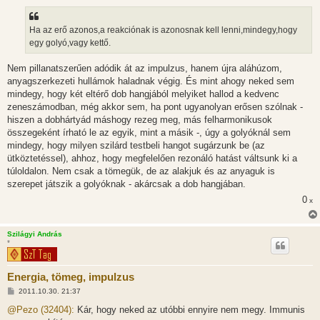
á
s
z
Ha az erő azonos,a reakciónak is azonosnak kell lenni,mindegy,hogy
ó
l
egy golyó,vagy kettő.
á
s
Nem pillanatszerűen adódik át az impulzus, hanem újra aláhúzom,
anyagszerkezeti hullámok haladnak végig. És mint ahogy neked sem
mindegy, hogy két eltérő dob hangjából melyiket hallod a kedvenc
zeneszámodban, még akkor sem, ha pont ugyanolyan erősen szólnak -
hiszen a dobhártyád máshogy rezeg meg, más felharmonikusok
összegeként írható le az egyik, mint a másik -, úgy a golyóknál sem
mindegy, hogy milyen szilárd testbeli hangot sugárzunk be (az
ütköztetéssel), ahhoz, hogy megfelelően rezonáló hatást váltsunk ki a
túloldalon. Nem csak a tömegük, de az alakjuk és az anyaguk is
szerepet játszik a golyóknak - akárcsak a dob hangjában.
0
x
Szilágyi András
*
Energia, tömeg, impulzus
H
2011.10.30. 21:37
o
z
@Pezo (32404):
Kár, hogy neked az utóbbi ennyire nem megy. Immunis
z