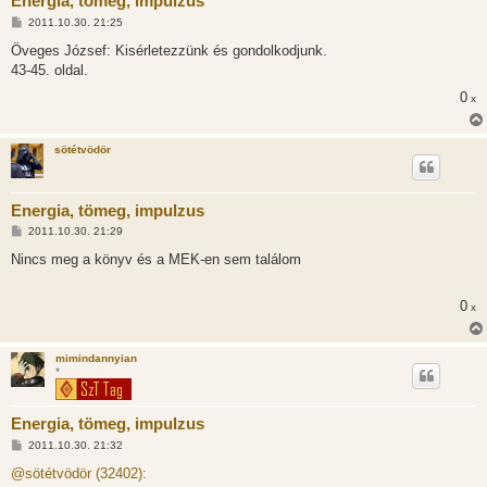
Energia, tömeg, impulzus
H
2011.10.30. 21:25
o
z
Öveges József: Kisérletezzünk és gondolkodjunk.
z
43-45. oldal.
á
s
0
x
z
ó
l
á
sötétvödör
s
Energia, tömeg, impulzus
H
2011.10.30. 21:29
o
z
Nincs meg a könyv és a MEK-en sem találom
z
á
s
0
x
z
ó
l
á
mimindannyian
s
*
Energia, tömeg, impulzus
H
2011.10.30. 21:32
o
z
@sötétvödör (32402):
z