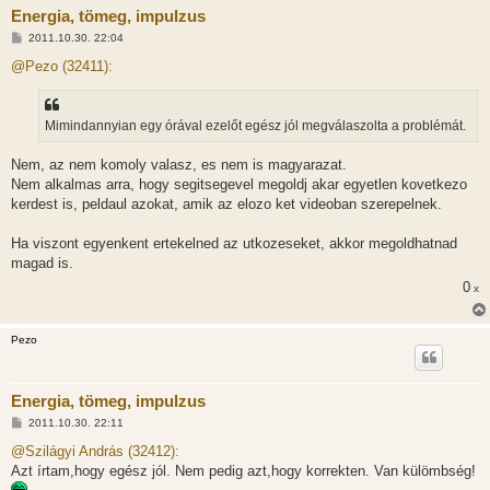
Energia, tömeg, impulzus
H
2011.10.30. 22:04
o
z
@Pezo (32411):
z
á
s
z
Mimindannyian egy órával ezelőt egész jól megválaszolta a problémát.
ó
l
á
Nem, az nem komoly valasz, es nem is magyarazat.
s
Nem alkalmas arra, hogy segitsegevel megoldj akar egyetlen kovetkezo
kerdest is, peldaul azokat, amik az elozo ket videoban szerepelnek.
Ha viszont egyenkent ertekelned az utkozeseket, akkor megoldhatnad
magad is.
0
x
Pezo
Energia, tömeg, impulzus
H
2011.10.30. 22:11
o
z
@Szilágyi András (32412):
z
Azt írtam,hogy egész jól. Nem pedig azt,hogy korrekten. Van külömbség!
á
s