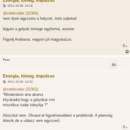
Energia, tömeg, impulzus
H
2011.10.30. 14:16
o
z
@sötétvödör (32360):
z
nem ilyen egyszeru a helyzet, mint sejteted
á
s
z
legyen a golyok tomege egyforma, azonos
ó
l
á
Figyelj Andrasra, nagyon jol magyarazza.
s
0
x
Pezo
Energia, tömeg, impulzus
H
2011.10.30. 14:22
o
z
@sötétvödör (32363):
z
''Mindenáron arra akarsz
á
s
kilyukadni,hogy a golyókat vmi
z
misztikus tudat irányítja ?''
ó
l
á
Abszolut nem. Olvasd el figyelmesebben a problémát. A jelenség
s
létezik,de a válasz nem egyszerű.
0
x