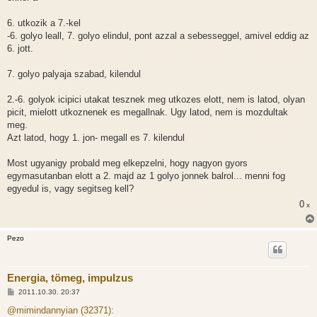
6. utkozik a 7.-kel
-6. golyo leall, 7. golyo elindul, pont azzal a sebesseggel, amivel eddig az
6. jott.
7. golyo palyaja szabad, kilendul
2.-6. golyok icipici utakat tesznek meg utkozes elott, nem is latod, olyan
picit, mielott utkoznenek es megallnak. Ugy latod, nem is mozdultak
meg.
Azt latod, hogy 1. jon- megall es 7. kilendul
Most ugyanigy probald meg elkepzelni, hogy nagyon gyors
egymasutanban elott a 2. majd az 1 golyo jonnek balrol... menni fog
egyedul is, vagy segitseg kell?
0
x
Pezo
Energia, tömeg, impulzus
H
2011.10.30. 20:37
o
z
@mimindannyian (32371):
z