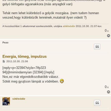
golyó térfogata ugyanakkora (más anyagból van)
Tehát nem lehet különböző a golyók mozgása. (nem tudom honnan
veszed,hogy különbözők lennének,mutatnál ilyen videót ?)
A hozzászólást 1 alkalommal szerkesztették, utoljára
sötétvödör
2011.10.30. 21:07-kor.
0
x
Pezo
Energia, tömeg, impulzus
H
2011.10.30. 21:06
o
z
[reply=p=32394?style=7#p323
z
94]@mimindannyian (32394):[/reply]
á
s
Nos,ez már elgondolkozdtatóbb válasz.
z
Sötét meg gyujtson lámpát a vödrében.
ó
l
0
x
á
s
sötétvödör