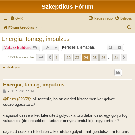
Szkeptikus Fórum
GyIK
Regisztráció
Belépés
K
Fórum kezdőlap
e
Energia, tömeg, impulzus
r
Keresés
Részlet
Válasz küldése
e
s
Oldal:
24
/
84
1
22
23
24
25
26
84
Előző
Köv
4193 hozzászólás
…
…
é
vaskalapos
s
Energia, tömeg, impulzus
H
2011.10.30. 14:14
o
z
@Pezo (32358):
Mi tortenik, ha az eredeti kiserletben ket golyot
z
osszeragasztasz?
á
s
z
-ragaszd ossze a ket kilenditett golyot - a tuloldalon csak egy golyo fog
ó
l
valaszolni (de erosebben, ketszer annyira lendul ki) - egyetertesz?
á
s
ragaszd ossze a tulodalon a ket utolso golyot - mit gondolsz, mi tortenik