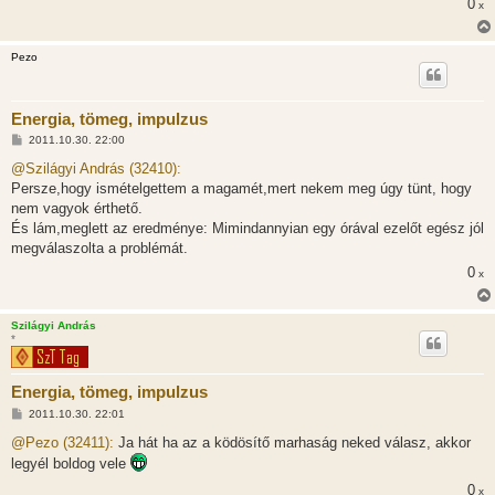
0
x
z
ó
l
á
Pezo
s
Energia, tömeg, impulzus
H
2011.10.30. 22:00
o
z
@Szilágyi András (32410):
z
Persze,hogy ismételgettem a magamét,mert nekem meg úgy tünt, hogy
á
s
nem vagyok érthető.
z
És lám,meglett az eredménye: Mimindannyian egy órával ezelőt egész jól
ó
l
megválaszolta a problémát.
á
0
s
x
Szilágyi András
*
Energia, tömeg, impulzus
H
2011.10.30. 22:01
o
z
@Pezo (32411):
Ja hát ha az a ködösítő marhaság neked válasz, akkor
z
legyél boldog vele
á
s
0
x
z