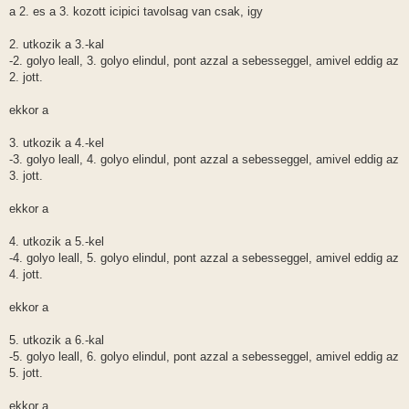
l
a 2. es a 3. kozott icipici tavolsag van csak, igy
á
s
2. utkozik a 3.-kal
-2. golyo leall, 3. golyo elindul, pont azzal a sebesseggel, amivel eddig az
2. jott.
ekkor a
3. utkozik a 4.-kel
-3. golyo leall, 4. golyo elindul, pont azzal a sebesseggel, amivel eddig az
3. jott.
ekkor a
4. utkozik a 5.-kel
-4. golyo leall, 5. golyo elindul, pont azzal a sebesseggel, amivel eddig az
4. jott.
ekkor a
5. utkozik a 6.-kal
-5. golyo leall, 6. golyo elindul, pont azzal a sebesseggel, amivel eddig az
5. jott.
ekkor a