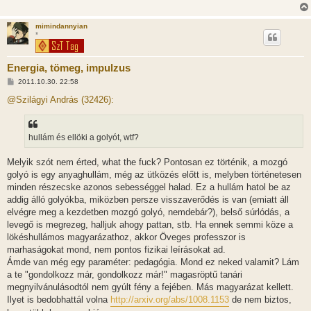
mimindannyian
*
Energia, tömeg, impulzus
H
2011.10.30. 22:58
o
z
@Szilágyi András (32426):
z
á
s
z
hullám és ellöki a golyót, wtf?
ó
l
á
Melyik szót nem érted, what the fuck? Pontosan ez történik, a mozgó
s
golyó is egy anyaghullám, még az ütközés előtt is, melyben történetesen
minden részecske azonos sebességgel halad. Ez a hullám hatol be az
addig álló golyókba, miközben persze visszaverődés is van (emiatt áll
elvégre meg a kezdetben mozgó golyó, nemdebár?), belső súrlódás, a
levegő is megrezeg, halljuk ahogy pattan, stb. Ha ennek semmi köze a
lökéshullámos magyarázathoz, akkor Öveges professzor is
marhaságokat mond, nem pontos fizikai leírásokat ad.
Ámde van még egy paraméter: pedagógia. Mond ez neked valamit? Lám
a te "gondolkozz már, gondolkozz már!" magasröptű tanári
megnyilvánulásodtól nem gyúlt fény a fejében. Más magyarázat kellett.
Ilyet is bedobhattál volna
http://arxiv.org/abs/1008.1153
de nem biztos,