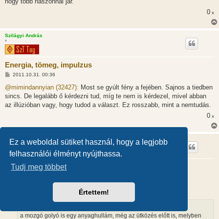
hogy több haszonnal jár.
0
x
Szilágyi András
*
Energia, tömeg, impulzus
H
2011.10.31. 00:36
o
z
@mimindannyian (32427):
Most se gyúlt fény a fejében. Sajnos a tiedben
z
sincs. De legalább ő kérdezni tud, míg te nem is kérdezel, mivel abban
á
s
az illúzióban vagy, hogy tudod a választ. Ez rosszabb, mint a nemtudás.
z
0
ó
x
l
á
s
vaskalapos
Ez a weboldal sütiket használ, hogy a legjobb
felhasználói élményt nyújthassa.
Energia, tömeg, impulzus
Tudj meg többet
H
2011.10.31. 00:38
o
z
@mimindannyian (32427):
Értettem!
z
á
s
z
a mozgó golyó is egy anyaghullám, még az ütközés előtt is, melyben
ó