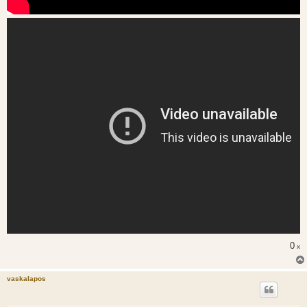
0
x
vaskalapos