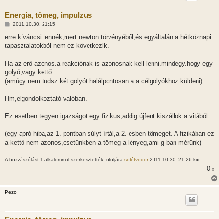
Energia, tömeg, impulzus
H
2011.10.30. 21:15
o
z
erre kíváncsi lennék,mert newton törvényéből,és egyáltalán a hétköznapi
z
tapasztalatokból nem ez következik.
á
s
z
Ha az erő azonos,a reakciónak is azonosnak kell lenni,mindegy,hogy egy
ó
l
golyó,vagy kettő.
á
(amúgy nem tudsz két golyót halálpontosan a a célgolyókhoz küldeni)
s
Hm,elgondolkoztató valóban.
Ez esetben tegyen igazságot egy fizikus,addig újfent kiszállok a vitából.
(egy apró hiba,az 1. pontban súlyt írtál,a 2.-esben tömeget. A fizikában ez
a kettő nem azonos,esetünkben a tömeg a lényeg,ami g-ban mérünk)
A hozzászólást 1 alkalommal szerkesztették, utoljára
sötétvödör
2011.10.30. 21:26-kor.
0
x
Pezo