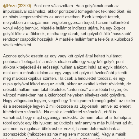
o
z
@Pezo (32390):
Pont erre válaszoltam. Ha a golyóknak csak az
z
impulzusával számolsz, akkor pontszerű tömegeknek tekinted őket, és
á
s
ez hibás leegyszerűsítés az adott esetben. Ezek kiterjedt testek,
z
melyekben a mozgás nem végtelen gyorsan terjed, hanem hullámként
ó
l
vonul végig bennük. Másféle hullámot indítasz útjára, ha egy 2kg-os
á
golyót löksz a többinek, mintha egy darab, két golyóból álló "hosszabb"
s
rendszer csapódik hozzájuk. A másféle hullámforma felelős a különböző
viselkedésekért.
Azonos golyók esetén az egy vagy két golyó által keltett hullámot
pontosan "befogadja" a másik oldalon álló egy vagy két golyó, pont
akkora kiterjedésű és erősségű hullám alakzat indul az egyik oldalon,
mint ami a másik oldalon az egy vagy két golyó eltávolodását jeleníti
meg makroszkopikus szinten. Ha csak a lendülettel törődsz, és egy
dupla golyóval lököd meg az elsőt, akkor az ezáltal keltett rövidebb, de
erősebb hullám nem talál tökéletes "antennára" a sor többi helyén, és
változó mértékben hat a különböző helyeken elhelyezkedő golyókra.
Hogy világosabb legyen, vegyél egy 1milligramm tömegű golyót az elején
és a sebessége legyen 2 milliószorosa az 1kg-osnak, amivel az eredeti
kísérletben számoltál. Ha csak a lendülettel számolnál, ettől is
várhatnád, hogy majd ugyanúgy működik. De nem, akár át is fúrhatja a
többi golyót egy kis lyukon: az ütközés már annyira más hullámot ad át,
ami nem is rugalmas ütközéshez vezet, hanem deformálódnak a
szomszédok (miközben szinte meg sem moccannak). Vagy a másik