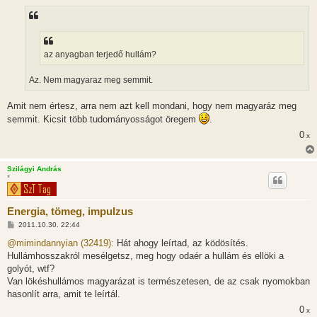
á
s
z
ó
l
á
az anyagban terjedő hullám?
s
Az. Nem magyaraz meg semmit.
Amit nem értesz, arra nem azt kell mondani, hogy nem magyaráz meg
semmit. Kicsit több tudományosságot öregem
.
0
x
Szilágyi András
*
Energia, tömeg, impulzus
H
2011.10.30. 22:44
o
z
@mimindannyian (32419):
Hát ahogy leírtad, az ködösítés.
z
Hullámhosszakról mesélgetsz, meg hogy odaér a hullám és ellöki a
á
s
golyót, wtf?
z
Van lökéshullámos magyarázat is természetesen, de az csak nyomokban
ó
l
hasonlít arra, amit te leírtál.
á
0
s
x