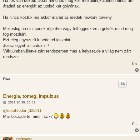
Ha rés van köztük akkor mindnek meg kell mozdulni,különben nincs ami
z
átadná az energiát az utolsó két golyónak.
á
s
z
Ha nincs köztük rés akkor marad az eredeti newtoni törvény
ó
l
á
Mellesleg,ha nincsenek rögzítve vagy felfüggesztve a golyók,mind meg
s
fog mozdulni.
Ezt elég egyszerű kísérlettel igazolni.
Jössz egyet billiárdozni ?
Vákuumban,illetve zárt rendszerben más a helyzet,de a világ nem zárt
rendszer
0
x
Pezo
Energia, tömeg, impulzus
H
2011.10.30. 20:52
o
z
@sötétvödör (32391):
z
Már bocs,de te miről irsz??
á
s
0
x
z
ó
l
á
sötétvödör
s