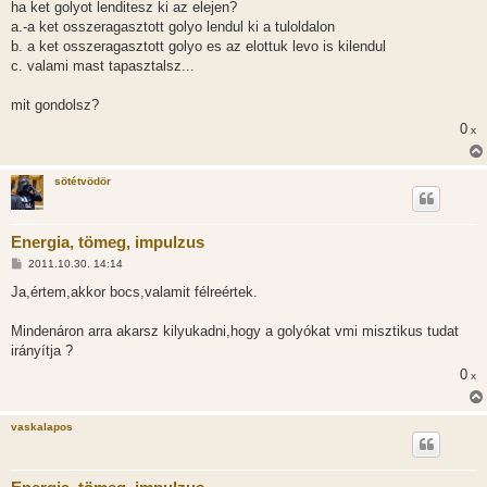
ha ket golyot lenditesz ki az elejen?
a.-a ket osszeragasztott golyo lendul ki a tuloldalon
b. a ket osszeragasztott golyo es az elottuk levo is kilendul
c. valami mast tapasztalsz...
mit gondolsz?
0
x
sötétvödör
Energia, tömeg, impulzus
H
2011.10.30. 14:14
o
z
Ja,értem,akkor bocs,valamit félreértek.
z
á
s
Mindenáron arra akarsz kilyukadni,hogy a golyókat vmi misztikus tudat
z
irányítja ?
ó
l
0
x
á
s
vaskalapos