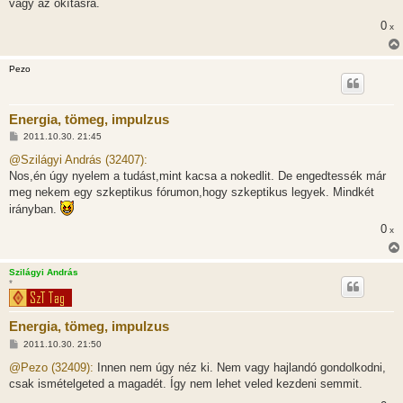
vagy az okításra.
á
s
0
x
z
ó
l
á
Pezo
s
Energia, tömeg, impulzus
H
2011.10.30. 21:45
o
z
@Szilágyi András (32407):
z
Nos,én úgy nyelem a tudást,mint kacsa a nokedlit. De engedtessék már
á
s
meg nekem egy szkeptikus fórumon,hogy szkeptikus legyek. Mindkét
z
irányban.
ó
l
0
x
á
s
Szilágyi András
*
Energia, tömeg, impulzus
H
2011.10.30. 21:50
o
z
@Pezo (32409):
Innen nem úgy néz ki. Nem vagy hajlandó gondolkodni,
z
csak ismételgeted a magadét. Így nem lehet veled kezdeni semmit.
á
s