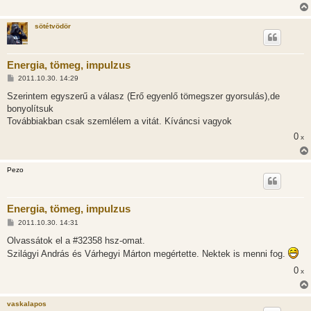
sötétvödör
Energia, tömeg, impulzus
H
2011.10.30. 14:29
o
z
Szerintem egyszerű a válasz (Erő egyenlő tömegszer gyorsulás),de
z
bonyolítsuk
á
s
Továbbiakban csak szemlélem a vitát. Kíváncsi vagyok
z
0
ó
x
l
á
s
Pezo
Energia, tömeg, impulzus
H
2011.10.30. 14:31
o
z
Olvassátok el a #32358 hsz-omat.
z
Szilágyi András és Várhegyi Márton megértette. Nektek is menni fog.
á
s
0
x
z
ó
l
á
vaskalapos
s