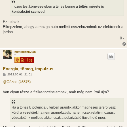
s
z
mozgó test környezetében a tér és benne
a töltés mérete is
ó
l
kontrakciót szenved
á
s
Ez tetszik.
Elkepzelem, ahogy a mozgo auto mellett osszehuzodnak az elektronok a
jardan.
0
x
mimindannyian
*
Energia, tömeg, impulzus
H
2012.05.01. 21:01
o
z
@Gézoo (46576):
z
á
s
Van olyan része a fizika-történelemnek, amit még nem írtál újra?
z
ó
l
á
Ha a töltés U potenciálú térben áramlik akkor mágneses térerő veszi
s
körül a vezetőjét, ha nem áramoltatjuk, hanem csak relatív mozgást
végeztetünk mellette akkor csak a polarizáció figyelhető meg.