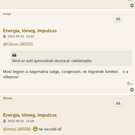
ennyi
Energia, tömeg, impulzus
H
2012.05.01. 13:10
o
z
@Gézoo (46555):
z
á
s
z
Most az autó gyorsulását okozza pl. rakétahajtás.
ó
l
á
Most legyen a nagymama sarga, csogessen, es legyenek kerekei... o a
s
villamos!
0
x
Gézoo
Energia, tömeg, impulzus
H
2012.05.01. 13:29
o
z
@ennyi (46558):
ne vicceld el!
z