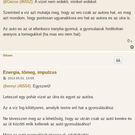
z
@Gézoo (46552):
A vizet nem erdekli, minket erdekel.
z
á
s
Szerinted a viz azt mutatja meg, hogy az ero csak az autora hat, es meg
z
azt mondom, hogy pontosan ugyanakkora ero hat az autora es az utra is.
ó
l
á
Az auto es az ut ellenkezo iranyba gyorsul, a gyorsulasuk forditottan
s
aranyos a tomegukkel (ha mas ero nem hat).
0
x
Gézoo
Energia, tömeg, impulzus
H
2012.05.01. 13:05
o
z
@ennyi (46554):
Egyszerű!
z
á
s
Leteszel egy pohár vizet az útra és egyet az autóra.
z
ó
l
Az a víz fog kilöttyenni, amelyik testre erő hat a gyorsulásához.
á
s
Ne tévesszen meg az a lehetőség, hogy az utcán csak az autó kereke és
az út közötti erők kellenek az autó gyorsulásához!
Most az autó gyorsulását okozza pl. rakétahajtás.