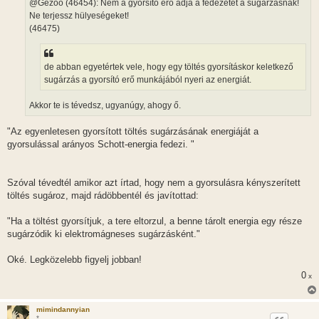
@Gézoo (46454): Nem a gyorsító erő adja a fedezetét a sugárzásnak!
s
Ne terjessz hülyeségeket!
(46475)
de abban egyetértek vele, hogy egy töltés gyorsításkor keletkező
sugárzás a gyorsító erő munkájából nyeri az energiát.
Akkor te is tévedsz, ugyanúgy, ahogy ő.
"Az egyenletesen gyorsított töltés sugárzásának energiáját a
gyorsulással arányos Schott-energia fedezi. "
Szóval tévedtél amikor azt írtad, hogy nem a gyorsulásra kényszerített
töltés sugároz, majd rádöbbentél és javítottad:
"Ha a töltést gyorsítjuk, a tere eltorzul, a benne tárolt energia egy része
sugárzódik ki elektromágneses sugárzásként."
Oké. Legközelebb figyelj jobban!
0
x
mimindannyian
*