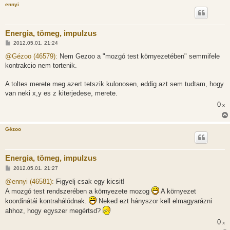
ennyi
Energia, tömeg, impulzus
H
2012.05.01. 21:24
o
z
@Gézoo (46579):
Nem Gezoo a "mozgó test környezetében" semmifele
z
kontrakcio nem tortenik.
á
s
z
A toltes merete meg azert tetszik kulonosen, eddig azt sem tudtam, hogy
ó
l
van neki x,y es z kiterjedese, merete.
á
0
s
x
Gézoo
Energia, tömeg, impulzus
H
2012.05.01. 21:27
o
z
@ennyi (46581):
Figyelj csak egy kicsit!
z
A mozgó test rendszerében a környezete mozog
A környezet
á
s
koordinátái kontrahálódnak.
Neked ezt hányszor kell elmagyarázni
z
ahhoz, hogy egyszer megértsd?
ó
l
0
x
á
s