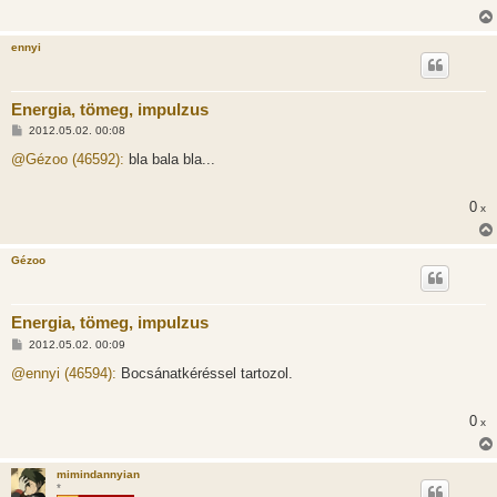
ennyi
Energia, tömeg, impulzus
H
2012.05.02. 00:08
o
z
@Gézoo (46592):
bla bala bla...
z
á
s
0
x
z
ó
l
á
Gézoo
s
Energia, tömeg, impulzus
H
2012.05.02. 00:09
o
z
@ennyi (46594):
Bocsánatkéréssel tartozol.
z
á
s
0
x
z
ó
l
á
mimindannyian
s
*