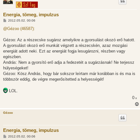
Energia, tömeg, impulzus
H
2012.05.02. 00:06
o
z
@Gézoo (46587):
z
á
s
Gézoo: Az a részecske sugároz amelyikre a gyorsulást okozó erő hatott.
z
A gyorsulást okozó erő munkát végzett a részecskén, azaz mozgási
ó
l
energiát adott neki. Ezt az energiát fogja lesugározni, részben vagy
á
egészben.
s
András: Nem a gyorsító erő adja a fedezetét a sugárzásnak! Ne terjessz
hülyeségeket!
Gézoo: Kösz András, hogy bár sokszor leírtam már korábban is és ma is
többször eddig, de végre megerősítetted a helyességét!
LOL.
0
x
Gézoo
Energia, tömeg, impulzus
H
2012.05.02. 00:06
o