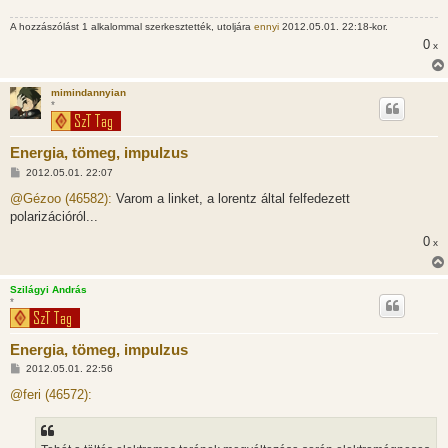
A hozzászólást 1 alkalommal szerkesztették, utoljára
ennyi
2012.05.01. 22:18-kor.
0
x
mimindannyian
*
Energia, tömeg, impulzus
H
2012.05.01. 22:07
o
z
@Gézoo (46582):
Varom a linket, a lorentz által felfedezett
z
polarizációról...
á
s
0
x
z
ó
l
á
Szilágyi András
s
*
Energia, tömeg, impulzus
H
2012.05.01. 22:56
o
z
@feri (46572):
z
á
s
z