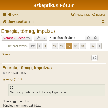
Szkeptikus Fórum
GyIK
Regisztráció
Belépés
K
Fórum kezdőlap
e
Energia, tömeg, impulzus
r
Keresés
Részlet
Válasz küldése
e
s
Oldal:
29
/
84
1
27
28
29
30
31
84
Előző
Köv
4193 hozzászólás
…
…
é
Gézoo
s
Energia, tömeg, impulzus
H
2012.04.30. 18:50
o
z
@ennyi (46505):
z
á
s
z
Nem vagy tisztaban a fizika alapfogalmaival.
ó
l
á
Nem vagy tisztában.
s
Tényleg nem mert ezt írtad: