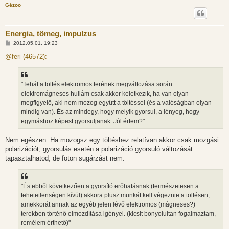
Gézoo
Energia, tömeg, impulzus
H
2012.05.01. 19:23
o
z
@feri (46572):
z
á
s
z
"Tehát a töltés elektromos terének megváltozása során
ó
l
elektromágneses hullám csak akkor keletkezik, ha van olyan
á
megfigyelő, aki nem mozog együtt a töltéssel (és a valóságban olyan
s
mindig van). És az mindegy, hogy melyik gyorsul, a lényeg, hogy
egymáshoz képest gyorsuljanak. Jól értem?"
Nem egészen. Ha mozogsz egy töltéshez relatívan akkor csak mozgási
polarizációt, gyorsulás esetén a polarizáció gyorsuló változását
tapasztalhatod, de foton sugárzást nem.
"És ebből következően a gyorsító erőhatásnak (természetesen a
tehetetlenségen kívül) akkora plusz munkát kell végeznie a töltésen,
amekkorát annak az egyéb jelen lévő elektromos (mágneses?)
terekben történő elmozdítása igényel. (kicsit bonyolultan fogalmaztam,
remélem érthető)"