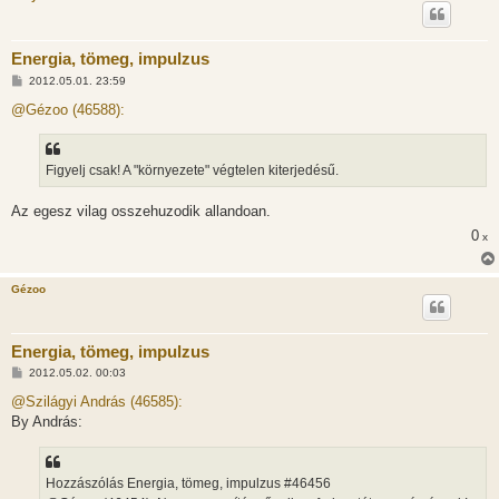
Energia, tömeg, impulzus
H
2012.05.01. 23:59
o
z
@Gézoo (46588):
z
á
s
z
Figyelj csak! A "környezete" végtelen kiterjedésű.
ó
l
á
Az egesz vilag osszehuzodik allandoan.
s
0
x
Gézoo
Energia, tömeg, impulzus
H
2012.05.02. 00:03
o
z
@Szilágyi András (46585):
z
By András:
á
s
z
ó
l
Hozzászólás Energia, tömeg, impulzus #46456
á