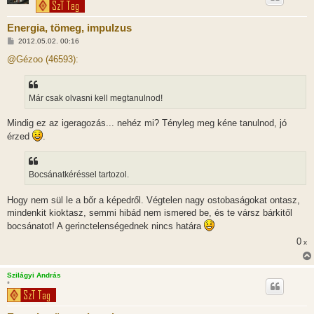
Energia, tömeg, impulzus
H
2012.05.02. 00:16
o
z
@Gézoo (46593):
z
á
s
z
Már csak olvasni kell megtanulnod!
ó
l
á
Mindig ez az igeragozás... nehéz mi? Tényleg meg kéne tanulnod, jó
s
érzed
.
Bocsánatkéréssel tartozol.
Hogy nem sül le a bőr a képedről. Végtelen nagy ostobaságokat ontasz,
mindenkit kioktasz, semmi hibád nem ismered be, és te vársz bárkitől
bocsánatot! A gerinctelenségednek nincs határa
0
x
Szilágyi András
*