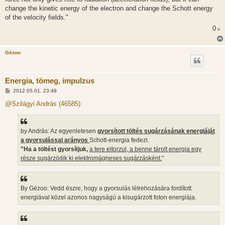
change the kinetic energy of the electron and change the Schott energy
of the velocity fields."
0
x
Gézoo
Energia, tömeg, impulzus
H
2012.05.01. 23:48
o
z
@Szilágyi András (46585):
z
á
s
z
by András: Az egyenletesen
gyorsított töltés sugárzásának energiáját
ó
l
a gyorsulással arányos
Schott-energia fedezi.
á
"Ha a töltést gyorsítjuk,
a tere eltorzul, a benne tárolt energia egy
s
része sugárzódik ki elektromágneses sugárzásként.
"
By Gézoo: Vedd észre, hogy a gyorsulás létrehozására fordított
energiával közel azonos nagyságú a kisugárzott foton energiája.