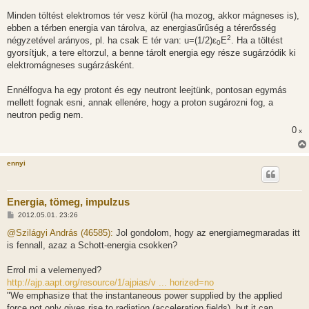
Minden töltést elektromos tér vesz körül (ha mozog, akkor mágneses is),
ebben a térben energia van tárolva, az energiasűrűség a térerősség
2
négyzetével arányos, pl. ha csak E tér van: u=(1/2)ε
E
. Ha a töltést
0
gyorsítjuk, a tere eltorzul, a benne tárolt energia egy része sugárzódik ki
elektromágneses sugárzásként.
Ennélfogva ha egy protont és egy neutront leejtünk, pontosan egymás
mellett fognak esni, annak ellenére, hogy a proton sugározni fog, a
neutron pedig nem.
0
x
ennyi
Energia, tömeg, impulzus
H
2012.05.01. 23:26
o
z
@Szilágyi András (46585):
Jol gondolom, hogy az energiamegmaradas itt
z
is fennall, azaz a Schott-energia csokken?
á
s
z
Errol mi a velemenyed?
ó
l
http://ajp.aapt.org/resource/1/ajpias/v ... horized=no
á
"We emphasize that the instantaneous power supplied by the applied
s
force not only gives rise to radiation (acceleration fields), but it can