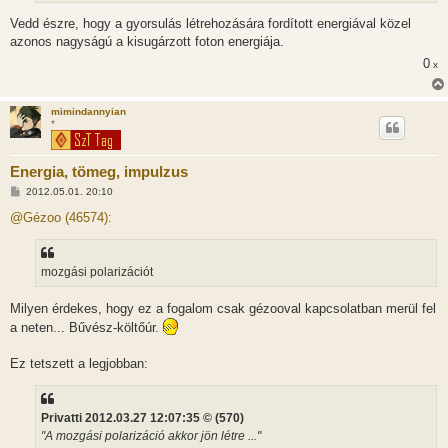
Vedd észre, hogy a gyorsulás létrehozására fordított energiával közel
azonos nagyságú a kisugárzott foton energiája.
0
x
mimindannyian
*
Energia, tömeg, impulzus
H
2012.05.01. 20:10
o
z
@Gézoo (46574):
z
á
s
z
mozgási polarizációt
ó
l
á
Milyen érdekes, hogy ez a fogalom csak gézooval kapcsolatban merül fel
s
a neten... Bűvész-költőúr.
Ez tetszett a legjobban:
Privatti 2012.03.27 12:07:35 © (570)
"A mozgási polarizáció akkor jön létre ..."