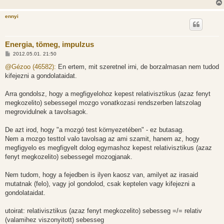
ennyi
Energia, tömeg, impulzus
H
2012.05.01. 21:50
o
z
@Gézoo (46582):
En ertem, mit szeretnel irni, de borzalmasan nem tudod
z
kifejezni a gondolataidat.
á
s
z
Arra gondolsz, hogy a megfigyelohoz kepest relativisztikus (azaz fenyt
ó
l
megkozelito) sebessegel mozgo vonatkozasi rendszerben latszolag
á
megrovidulnek a tavolsagok.
s
De azt irod, hogy "a mozgó test környezetében" - ez butasag.
Nem a mozgo testtol valo tavolsag az ami szamit, hanem az, hogy
megfigyelo es megfigyelt dolog egymashoz kepest relativisztikus (azaz
fenyt megkozelito) sebessegel mozogjanak.
Nem tudom, hogy a fejedben is ilyen kaosz van, amilyet az irasaid
mutatnak (felo), vagy jol gondolod, csak keptelen vagy kifejezni a
gondolataidat.
utoirat: relativisztikus (azaz fenyt megkozelito) sebesseg =/= relativ
(valamihez viszonyitott) sebesseg