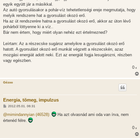
s
egyik együtt jár a másikkal.
z
Az autó gyorsulásakor a pohár-víz tehetetlenségi ereje megmutatja, hogy
ó
l
melyik rendszerre hat a gyorsulást okozó erő.
á
Ha az út rendszerére hatna a gyorsulást okozó erő, akkor az úton lévő
s
pohárból löttyenne ki a víz..
Bár nem értem, hogy miért olyan nehéz ezt értelmezned?
Leírtam: Az a részecske sugároz amelyikre a gyorsulást okozó erő
hatott. A gyorsulást okozó erő munkát végzett a részecskén, azaz
mozgási energiát adott neki. Ezt az energiát fogja lesugározni, részben
vagy egészben.
0
x
Gézoo
Energia, tömeg, impulzus
H
2012.05.01. 06:31
o
z
@mimindannyian (46528):
Ha azt olvasnád ami oda van írva, nem
z
értenéd félre.
á
s
0
x
z
ó
l
á