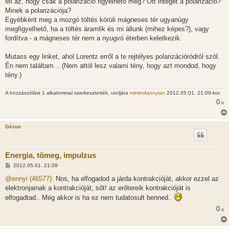
Mi az, hogy csak a polarizáció figyelhető meg? Ott integet a polarizáció?
Minek a polarizációja?
Egyébként meg a mozgó töltés körüli mágneses tér ugyanúgy
megfigyelhető, ha a töltés áramlik és mi állunk (mihez képes?), vagy
fordítva - a mágneses tér nem a nyugvó éterben keletkezik.
Mutass egy linket, ahol Lorentz erről a te rejtélyes polarizációródról szól.
Én nem találtam... (Nem attól lesz valami tény, hogy azt mondod, hogy
tény.)
A hozzászólást 1 alkalommal szerkesztették, utoljára
mimindannyian
2012.05.01. 21:09-kor.
0
x
Gézoo
Energia, tömeg, impulzus
H
2012.05.01. 21:09
o
z
@ennyi (46577):
Nos, ha elfogadod a járda kontrakcióját, akkor ezzel az
z
elektronjainak a kontrakcióját, sőt! az erőtereik kontrakcióját is
á
s
elfogadtad.. Még akkor is ha ez nem tudatosult benned..
z
ó
0
x
l
á
s