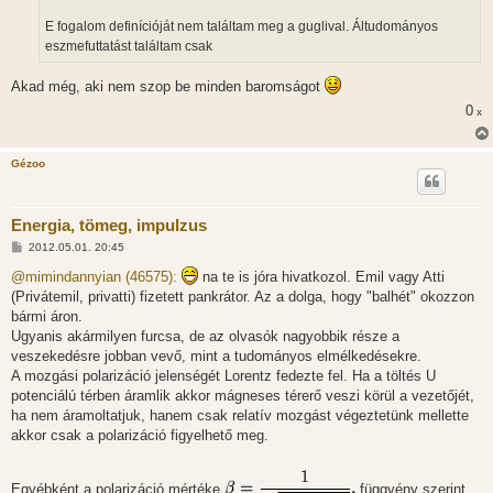
E fogalom definícióját nem találtam meg a guglival. Áltudományos
eszmefuttatást találtam csak
Akad még, aki nem szop be minden baromságot
0
x
Gézoo
Energia, tömeg, impulzus
H
2012.05.01. 20:45
o
z
@mimindannyian (46575):
na te is jóra hivatkozol. Emil vagy Atti
z
(Privátemil, privatti) fizetett pankrátor. Az a dolga, hogy "balhét" okozzon
á
s
bármi áron.
z
Ugyanis akármilyen furcsa, de az olvasók nagyobbik része a
ó
l
veszekedésre jobban vevő, mint a tudományos elmélkedésekre.
á
A mozgási polarizáció jelenségét Lorentz fedezte fel. Ha a töltés U
s
potenciálú térben áramlik akkor mágneses térerő veszi körül a vezetőjét,
ha nem áramoltatjuk, hanem csak relatív mozgást végeztetünk mellette
akkor csak a polarizáció figyelhető meg.
Egyébként a polarizáció mértéke
függvény szerint