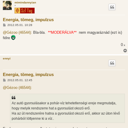
mimindannyian
s
*
Energia, tömeg, impulzus
H
2012.05.01. 10:28
o
z
@Gézoo (46544):
Bla-bla.
**MODERÁLVA**
nem magyaráznád (ezt is)
z
félre
á
s
0
x
z
ó
l
á
ennyi
s
Energia, tömeg, impulzus
H
2012.05.01. 12:45
o
z
@Gézoo (46544):
z
á
s
z
Az autó gyorsulásakor a pohár-víz tehetetlenségi ereje megmutatja,
ó
l
hogy melyik rendszerre hat a gyorsulást okozó erő.
á
Ha az út rendszerére hatna a gyorsulást okozó erő, akkor az úton lévő
s
pohárból löttyenne ki a víz..