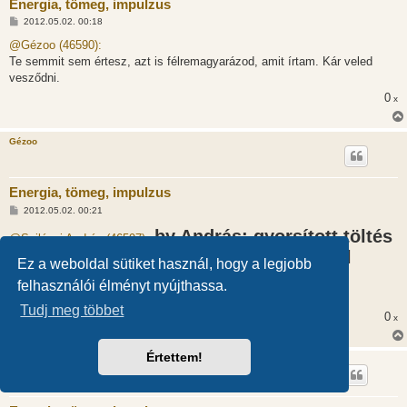
Energia, tömeg, impulzus
H
2012.05.02. 00:18
o
z
@Gézoo (46590):
z
Te semmit sem értesz, azt is félremagyarázod, amit írtam. Kár veled
á
s
vesződni.
z
0
ó
x
l
á
s
Gézoo
Energia, tömeg, impulzus
H
2012.05.02. 00:21
o
z
by András: gyorsított töltés
@Szilágyi András (46597):
z
sugárzásának energiáját a gyorsulással
á
Ez a weboldal sütiket használ, hogy a legjobb
s
arányos
z
Ezen nincs mit félremagyarázni.
felhasználói élményt nyújthassa.
ó
Szó szerint azt írtad amit én.
l
á
Tudj meg többet
0
x
s
Értettem!
Gézoo