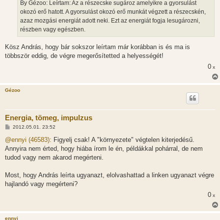
By Gézoo: Leírtam: Az a részecske sugároz amelyikre a gyorsulást
okozó erő hatott. A gyorsulást okozó erő munkát végzett a részecskén,
azaz mozgási energiát adott neki. Ezt az energiát fogja lesugározni,
részben vagy egészben.
Kösz András, hogy bár sokszor leírtam már korábban is és ma is
többször eddig, de végre megerősítetted a helyességét!
0
x
Gézoo
Energia, tömeg, impulzus
H
2012.05.01. 23:52
o
z
@ennyi (46583):
Figyelj csak! A "környezete" végtelen kiterjedésű.
z
Annyira nem érted, hogy hiába írom le én, példákkal pohárral, de nem
á
s
tudod vagy nem akarod megérteni.
z
ó
l
Most, hogy András leírta ugyanazt, elolvashattad a linken ugyanazt végre
á
hajlandó vagy megérteni?
s
0
x
ennyi