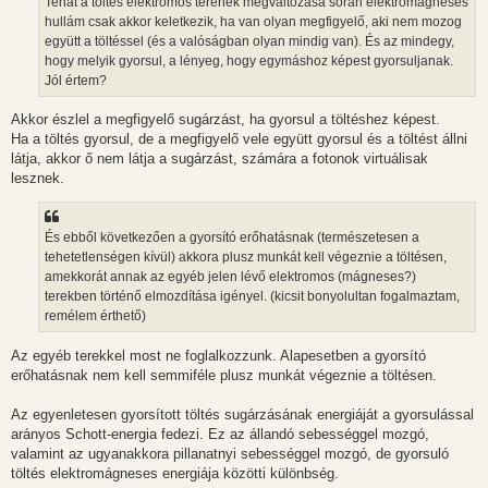
Tehát a töltés elektromos terének megváltozása során elektromágneses
ó
l
hullám csak akkor keletkezik, ha van olyan megfigyelő, aki nem mozog
á
együtt a töltéssel (és a valóságban olyan mindig van). És az mindegy,
s
hogy melyik gyorsul, a lényeg, hogy egymáshoz képest gyorsuljanak.
Jól értem?
Akkor észlel a megfigyelő sugárzást, ha gyorsul a töltéshez képest.
Ha a töltés gyorsul, de a megfigyelő vele együtt gyorsul és a töltést állni
látja, akkor ő nem látja a sugárzást, számára a fotonok virtuálisak
lesznek.
És ebből következően a gyorsító erőhatásnak (természetesen a
tehetetlenségen kívül) akkora plusz munkát kell végeznie a töltésen,
amekkorát annak az egyéb jelen lévő elektromos (mágneses?)
terekben történő elmozdítása igényel. (kicsit bonyolultan fogalmaztam,
remélem érthető)
Az egyéb terekkel most ne foglalkozzunk. Alapesetben a gyorsító
erőhatásnak nem kell semmiféle plusz munkát végeznie a töltésen.
Az egyenletesen gyorsított töltés sugárzásának energiáját a gyorsulással
arányos Schott-energia fedezi. Ez az állandó sebességgel mozgó,
valamint az ugyanakkora pillanatnyi sebességgel mozgó, de gyorsuló
töltés elektromágneses energiája közötti különbség.