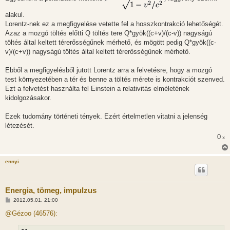
alakul.
Lorentz-nek ez a megfigyelése vetette fel a hosszkontrakció lehetőségét.
Azaz a mozgó töltés előtti Q töltés tere Q*gyök((c+v)/(c-v)) nagyságú
töltés által keltett térerősségűnek mérhető, és mögött pedig Q*gyök((c-
v)/(c+v)) nagyságú töltés által keltett térerősségűnek mérhető.
Ebből a megfigyelésből jutott Lorentz arra a felvetésre, hogy a mozgó
test környezetében a tér és benne a töltés mérete is kontrakciót szenved.
Ezt a felvetést használta fel Einstein a relativitás elméletének
kidolgozásakor.
Ezek tudomány történeti tények. Ezért értelmetlen vitatni a jelenség
létezését.
0
x
ennyi
Energia, tömeg, impulzus
H
2012.05.01. 21:00
o
z
@Gézoo (46576):
z
á