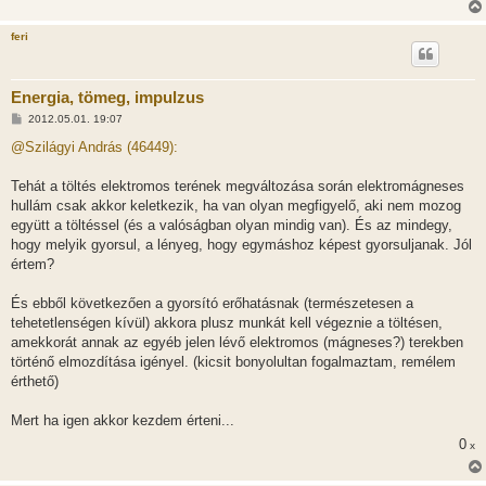
l
á
feri
s
Energia, tömeg, impulzus
H
2012.05.01. 19:07
o
z
@Szilágyi András (46449):
z
á
s
Tehát a töltés elektromos terének megváltozása során elektromágneses
z
hullám csak akkor keletkezik, ha van olyan megfigyelő, aki nem mozog
ó
l
együtt a töltéssel (és a valóságban olyan mindig van). És az mindegy,
á
hogy melyik gyorsul, a lényeg, hogy egymáshoz képest gyorsuljanak. Jól
s
értem?
És ebből következően a gyorsító erőhatásnak (természetesen a
tehetetlenségen kívül) akkora plusz munkát kell végeznie a töltésen,
amekkorát annak az egyéb jelen lévő elektromos (mágneses?) terekben
történő elmozdítása igényel. (kicsit bonyolultan fogalmaztam, remélem
érthető)
Mert ha igen akkor kezdem érteni...
0
x