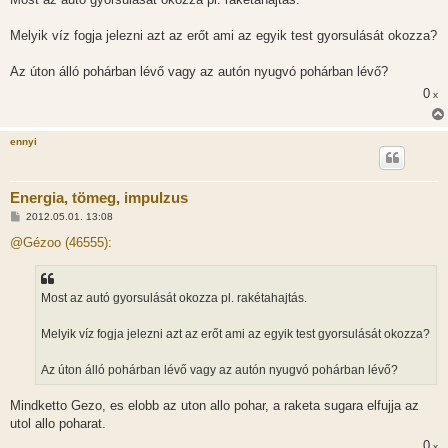
Melyik víz fogja jelezni azt az erőt ami az egyik test gyorsulását okozza?
Az úton álló pohárban lévő vagy az autón nyugvó pohárban lévő?
0
x
ennyi
Energia, tömeg, impulzus
H
2012.05.01. 13:08
o
z
@Gézoo (46555):
z
á
s
z
Most az autó gyorsulását okozza pl. rakétahajtás.
ó
l
á
Melyik víz fogja jelezni azt az erőt ami az egyik test gyorsulását okozza?
s
Az úton álló pohárban lévő vagy az autón nyugvó pohárban lévő?
Mindketto Gezo, es elobb az uton allo pohar, a raketa sugara elfujja az
utol allo poharat.
0
x