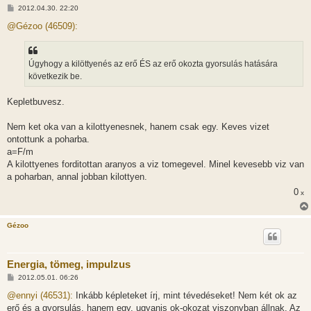
H
2012.04.30. 22:20
o
z
@Gézoo (46509):
z
á
s
z
Úgyhogy a kilöttyenés az erő ÉS az erő okozta gyorsulás hatására
ó
l
következik be.
á
s
Kepletbuvesz.
Nem ket oka van a kilottyenesnek, hanem csak egy. Keves vizet
ontottunk a poharba.
a=F/m
A kilottyenes forditottan aranyos a viz tomegevel. Minel kevesebb viz van
a poharban, annal jobban kilottyen.
0
x
Gézoo
Energia, tömeg, impulzus
H
2012.05.01. 06:26
o
z
@ennyi (46531):
Inkább képleteket írj, mint tévedéseket! Nem két ok az
z
erő és a gyorsulás, hanem egy, ugyanis ok-okozat viszonyban állnak. Az
á