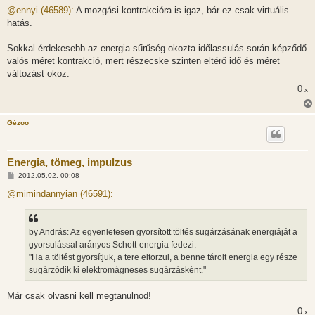
z
@ennyi (46589):
A mozgási kontrakcióra is igaz, bár ez csak virtuális
z
hatás.
á
s
z
Sokkal érdekesebb az energia sűrűség okozta időlassulás során képződő
ó
l
valós méret kontrakció, mert részecske szinten eltérő idő és méret
á
változást okoz.
s
0
x
Gézoo
Energia, tömeg, impulzus
H
2012.05.02. 00:08
o
z
@mimindannyian (46591):
z
á
s
z
by András: Az egyenletesen gyorsított töltés sugárzásának energiáját a
ó
l
gyorsulással arányos Schott-energia fedezi.
á
"Ha a töltést gyorsítjuk, a tere eltorzul, a benne tárolt energia egy része
s
sugárzódik ki elektromágneses sugárzásként."
Már csak olvasni kell megtanulnod!
0
x