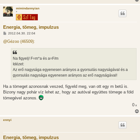
mimindannyian
*
Energia, tömeg, impulzus
H
2012.04.30. 22:04
o
z
@Gézoo (46509):
z
á
s
z
Na figyelj! F=m*a és a=F/m
ó
l
Idézet:
á
Az erő nagysága egyenesen arányos a gyorsulás nagyságával és a
s
gyorsulás nagysága egyenesen arányos az erő nagyságával!
Ha a tömeget azonosnak veszed, figyeld meg, van ott egy m betű is.
Bizony nagy pohár víz lehet az, hogy az autóval együttes tömege a föld
tömegével azonos.
0
x
ennyi
Energia, tömeg, impulzus