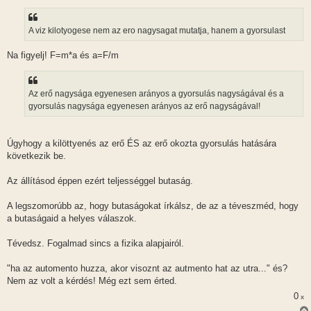
A viz kilotyogese nem az ero nagysagat mutatja, hanem a gyorsulast
Na figyelj! F=m*a és a=F/m
Az erő nagysága egyenesen arányos a gyorsulás nagyságával és a
gyorsulás nagysága egyenesen arányos az erő nagyságával!
Úgyhogy a kilöttyenés az erő ÉS az erő okozta gyorsulás hatására
következik be.
Az állításod éppen ezért teljességgel butaság.
A legszomorúbb az, hogy butaságokat írkálsz, de az a téveszméd, hogy
a butaságaid a helyes válaszok.
Tévedsz. Fogalmad sincs a fizika alapjairól.
"ha az automento huzza, akor visoznt az autmento hat az utra..." és?
Nem az volt a kérdés! Még ezt sem érted.
0
x