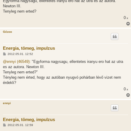
Egyforma nagysagu, ellentetes iranyu ero hat az utra es az autora.
Newton III.
Tenyleg nem erted?
0
x
Gézoo
Energia, tömeg, impulzus
H
2012.05.01. 12:52
o
z
@ennyi (46549):
"Egyforma nagysagu, ellentetes iranyu ero hat az utra
z
es az autora. Newton III.
á
s
Tenyleg nem erted?"
z
Tényleg nem érted, hogy az autóban nyugvó pohárban lévő vizet nem
ó
l
érdekli?
á
0
s
x
ennyi
Energia, tömeg, impulzus
H
2012.05.01. 12:59
o