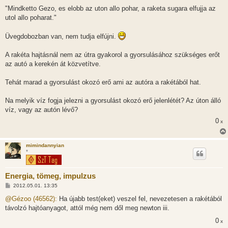
á
s
"Mindketto Gezo, es elobb az uton allo pohar, a raketa sugara elfujja az
z
utol allo poharat."
ó
l
á
Üvegdobozban van, nem tudja elfújni.
s
A rakéta hajtásnál nem az útra gyakorol a gyorsulásához szükséges erőt
az autó a kerekén át közvetítve.
Tehát marad a gyorsulást okozó erő ami az autóra a rakétából hat.
Na melyik víz fogja jelezni a gyorsulást okozó erő jelenlétét? Az úton álló
víz, vagy az autón lévő?
0
x
mimindannyian
*
Energia, tömeg, impulzus
H
2012.05.01. 13:35
o
z
@Gézoo (46562):
Ha újabb test(eket) veszel fel, nevezetesen a rakétából
z
távolzó hajtóanyagot, attól még nem dől meg newton iii.
á
s
0
x
z
ó