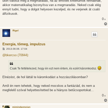
úton valósul meg a megmaradás, ha az említett kritériumok fennállnak,
akkor matematikailag bizonyítva van a megmaradás. Neked csak elég
ennyit tudni, hogy a dolgot helyesen kezeljed, és ne verjenek át csaló
álfizikusok.
0
x
Rigel
Energia, tömeg, impulzus
H
2013.08.08. 17:04
o
z
@bkercso (70844):
z
á
s
z
Csak Te feltételezed, hogy én ezt nem értem, és ezért káromkodsz.
ó
l
á
Elnézést, de hol láttál te káromkodást a hozzászólásomban?
s
Arról én nem tehetek, hogy neked mocskos a fantáziád, és nem a
megfelelő szóval helyettesítetted be a hiányos betűcsoportokat...
0
x
mimindannyian