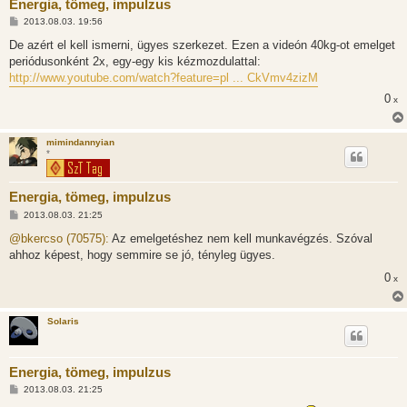
Energia, tömeg, impulzus
H
2013.08.03. 19:56
o
z
De azért el kell ismerni, ügyes szerkezet. Ezen a videón 40kg-ot emelget
z
periódusonként 2x, egy-egy kis kézmozdulattal:
á
s
http://www.youtube.com/watch?feature=pl ... CkVmv4zizM
z
ó
0
x
l
á
s
mimindannyian
*
Energia, tömeg, impulzus
H
2013.08.03. 21:25
o
z
@bkercso (70575):
Az emelgetéshez nem kell munkavégzés. Szóval
z
ahhoz képest, hogy semmire se jó, tényleg ügyes.
á
s
0
x
z
ó
l
á
Solaris
s
Energia, tömeg, impulzus
H
2013.08.03. 21:25
o