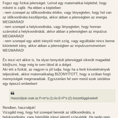
Fogsz egy fizikai jelenséget. Leírod egy matematikai képlettel, hogy
miként is zajlik. Ha ebben a képletben
- nem szerepel az időkoordináta értéke, vagy lényegtelen, hogy hol van
az időkoordináta kezdőpontja, akkor abban a jelenségben az energia
MEGMARAD!
- nem szerepel a helykoordináta, vagy lényegtelen, hogy honnan
számolod a helykoordinátát, akkor abban a jelenségben az impulzus
MEGMARAD!
- nem szerepel egy adott iránytól mért szög, vagy egyáltalán nincs benne
kitüntetett irány, akkor abban a jelenségben az impulzusmomentum
MEGMARAD!
És teszi ezt akkor is, ha olyan bonyolult jelenséggel sikerült magaddal
kib@szni, hogy még te sem látod át a dolgot.
Aki érti a fizikát, az nagyon is jól tudja, hogy ha a fenti követelmények
teljesülnek, akkor matematikailag BIZONYÍTOTT, hogy a szóban forgó
mennyiségek megmaradóak. Egyszerűen fel sem merül ezek sérülése
egy épeszű emberben!
Használjuk csak az F=m*a (1) és E=F*s (2) összefüggéseket!
Rendben, használjuk!
Vizsgáld meg, hogy hol szerepel bennük az időkoordináta, a
helykoordináta, vagy bármiféle irányt jelentő szög-érték. Ha pedig nem