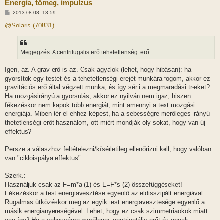
Energia, tömeg, impulzus
H
2013.08.08. 13:59
o
z
@Solaris (70831):
z
á
s
z
Megjegzés: A centrifugális erő tehetetlenségi erő.
ó
l
á
Igen, az. A grav erő is az. Csak agyalok (lehet, hogy hibásan): ha
s
gyorsítok egy testet és a tehetetlenségi erejét munkára fogom, akkor ez
gravitációs erő által végzett munka, és így sérti a megmaradási tr-eket?
Ha mozgásirányú a gyorsulás, akkor ez nyilván nem igaz, hiszen
fékezéskor nem kapok több energiát, mint amennyi a test mozgási
energiája. Miben tér el ehhez képest, ha a sebességre merőleges irányú
thetetlenségi erőt használom, ott miért mondják oly sokat, hogy van új
effektus?
Persze a válaszhoz feltételezni/kísérletileg ellenőrizni kell, hogy valóban
van "cikloispálya effektus".
Szerk.:
Használjuk csak az F=m*a (1) és E=F*s (2) összefüggéseket!
Fékezéskor a test energiavesztése egyenlő az eldisszipált energiával.
Rugalmas ütközéskor meg az egyik test energiavesztesége egyenlő a
másik energianyereségével. Lehet, hogy ez csak szimmetriaokok miatt
van így? Ha a sebességre merőleges centripetális erőt és annak