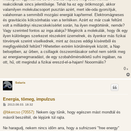
reakcióknak sincs jelentősége. Tehát ha ez egy örökmozgó, akkor
valamilyen molekulacsoport pusztán azért, mert ide-oda gyorsítjuk,
valahonnan a semmiből mozgási energiát kap/termel. Elektromágneses
és gravitációs kölcsönhatás van a terítéken. Azért ez már csak feltűnt
volt a milliárdnyi részecskekísérlet során, ha ilyen megtörténik, nemde?
Vagy szerinted fontos az inga alakja? Megérzik a molekulák, hogy ők egy
ilyen különleges szerkezet részeként üzemelnek, és ilyenkor más fizikai
törvények szerint viselkednek, mint az összes eddigi kíséretből és
megfigyelésből feltűnt? Hihetetlen extrém körülmények között, a Nap
belsejében, az űrben, a csillagok összeomlásakor sehol nem sértik meg
az energiamegmaradást, de egy szobahőmérsékletű sufni ingában, na
ott, hű, ott megindul a fizikai ereszd-el-a-hajam! Nooormális?
0
x
Solaris
Energia, tömeg, impulzus
H
2013.08.03. 18:32
o
z
@bkercso (70557):
Nekem úgy tűnik, hogy egészen mást mondtál és
z
másról beszéltél, de lépjünk túl rajta.
á
s
z
Ne haragudj, nekem nincs időm arra, hogy a sufnizseni "free energy"
ó