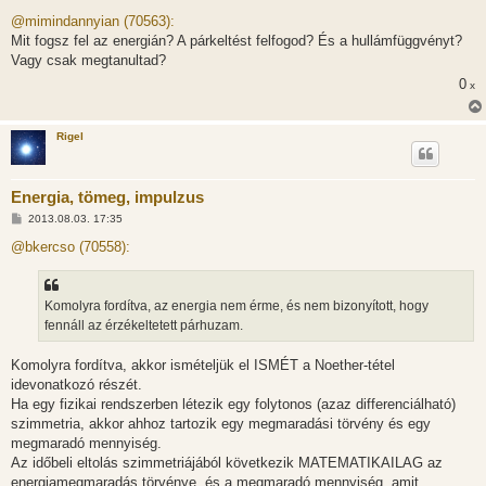
o
z
@mimindannyian (70563):
z
Mit fogsz fel az energián? A párkeltést felfogod? És a hullámfüggvényt?
á
s
Vagy csak megtanultad?
z
0
ó
x
l
á
s
Rigel
Energia, tömeg, impulzus
H
2013.08.03. 17:35
o
z
@bkercso (70558):
z
á
s
z
Komolyra fordítva, az energia nem érme, és nem bizonyított, hogy
ó
l
fennáll az érzékeltetett párhuzam.
á
s
Komolyra fordítva, akkor ismételjük el ISMÉT a Noether-tétel
idevonatkozó részét.
Ha egy fizikai rendszerben létezik egy folytonos (azaz differenciálható)
szimmetria, akkor ahhoz tartozik egy megmaradási törvény és egy
megmaradó mennyiség.
Az időbeli eltolás szimmetriájából következik MATEMATIKAILAG az
energiamegmaradás törvénye, és a megmaradó mennyiség, amit