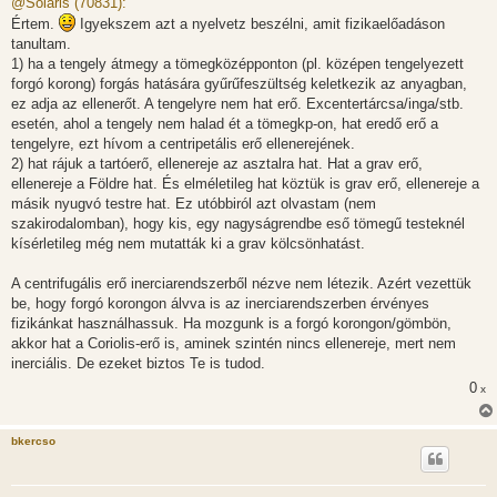
@Solaris (70831):
z
Értem.
Igyekszem azt a nyelvetz beszélni, amit fizikaelőadáson
á
s
tanultam.
z
1) ha a tengely átmegy a tömegközépponton (pl. középen tengelyezett
ó
l
forgó korong) forgás hatására gyűrűfeszültség keletkezik az anyagban,
á
ez adja az ellenerőt. A tengelyre nem hat erő. Excentertárcsa/inga/stb.
s
esetén, ahol a tengely nem halad ét a tömegkp-on, hat eredő erő a
tengelyre, ezt hívom a centripetális erő ellenerejének.
2) hat rájuk a tartóerő, ellenereje az asztalra hat. Hat a grav erő,
ellenereje a Földre hat. És elméletileg hat köztük is grav erő, ellenereje a
másik nyugvó testre hat. Ez utóbbiról azt olvastam (nem
szakirodalomban), hogy kis, egy nagyságrendbe eső tömegű testeknél
kísérletileg még nem mutatták ki a grav kölcsönhatást.
A centrifugális erő inerciarendszerből nézve nem létezik. Azért vezettük
be, hogy forgó korongon álvva is az inerciarendszerben érvényes
fizikánkat használhassuk. Ha mozgunk is a forgó korongon/gömbön,
akkor hat a Coriolis-erő is, aminek szintén nincs ellenereje, mert nem
inerciális. De ezeket biztos Te is tudod.
0
x
bkercso