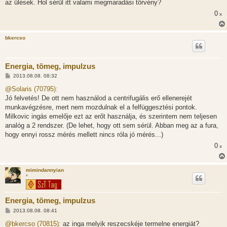
az ülések. Hol sérül itt valami megmaradási törvény?
ó
l
0
x
á
s
bkercso
Energia, tömeg, impulzus
H
2013.08.08. 08:32
o
z
@Solaris (70795):
z
Jó felvetés! De ott nem használod a centrifugális erő ellenerejét
á
s
munkavégzésre, mert nem mozdulnak el a felfüggesztési pontok.
z
Milkovic ingás emelője ezt az erőt használja, és szerintem nem teljesen
ó
l
analóg a 2 rendszer. (De lehet, hogy ott sem sérül. Abban meg az a fura,
á
hogy ennyi rossz mérés mellett nincs róla jó mérés...)
s
0
x
mimindannyian
*
Energia, tömeg, impulzus
H
2013.08.08. 08:41
o
z
@bkercso (70815):
az inga melyik reszecskéje termelne energiát?