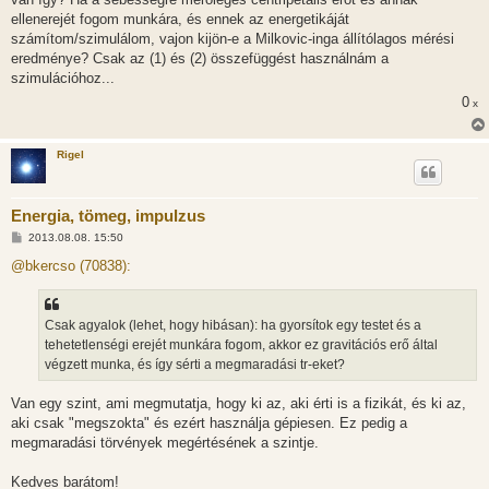
ellenerejét fogom munkára, és ennek az energetikáját
számítom/szimulálom, vajon kijön-e a Milkovic-inga állítólagos mérési
eredménye? Csak az (1) és (2) összefüggést használnám a
szimulációhoz...
0
x
Rigel
Energia, tömeg, impulzus
H
2013.08.08. 15:50
o
z
@bkercso (70838):
z
á
s
z
Csak agyalok (lehet, hogy hibásan): ha gyorsítok egy testet és a
ó
l
tehetetlenségi erejét munkára fogom, akkor ez gravitációs erő által
á
végzett munka, és így sérti a megmaradási tr-eket?
s
Van egy szint, ami megmutatja, hogy ki az, aki érti is a fizikát, és ki az,
aki csak "megszokta" és ezért használja gépiesen. Ez pedig a
megmaradási törvények megértésének a szintje.
Kedves barátom!