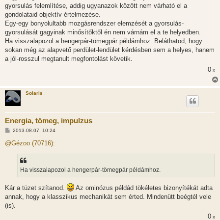
s
gyorsulás felemlítése, addig ugyanazok között nem várható el a
z
gondolataid objektív értelmezése.
ó
l
Egy-egy bonyolultabb mozgásrendszer elemzését a gyorsulás-
á
gyorsulását gagyinak minősítőktől én nem várnám el a te helyedben.
s
Ha visszalapozol a hengerpár-tömegpár példámhoz. Beláthatod, hogy
sokan még az alapvető perdület-lendület kérdésben sem a helyes, hanem
a jól-rosszul megtanult megfontolást követik.
0
x
Solaris
Energia, tömeg, impulzus
H
2013.08.07. 10:24
o
z
@Gézoo (70716):
z
á
s
z
Ha visszalapozol a hengerpár-tömegpár példámhoz.
ó
l
á
Kár a tüzet szítanod.
Az ominózus példád tökéletes bizonyítékát adta
s
annak, hogy a klasszikus mechanikát sem érted. Mindenütt beégtél vele
(is).
0
x