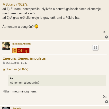
o
z
@Solaris (70827):
z
ad 1) Elírtam, centripetális. Nyilván a centrifugálisnak nincs ellenereje,
á
s
mert nem inerciális erő
z
ad 2) A grav erő ellenereje is grav erő, ami a Földre hat.
ó
l
á
Átmentem a beugrón?
s
0
x
mimindannyian
*
Energia, tömeg, impulzus
H
2013.08.08. 11:47
o
z
@bkercso (70829):
z
á
s
z
Átmentem a beugrón?
ó
l
á
Nálam még mindig nem.
s
0
x
Solaris