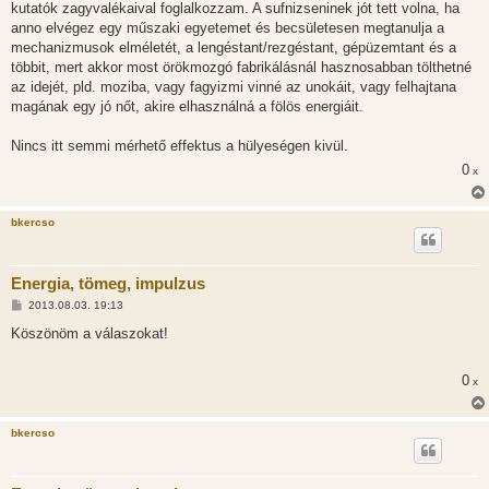
l
kutatók zagyvalékaival foglalkozzam. A sufnizseninek jót tett volna, ha
á
anno elvégez egy műszaki egyetemet és becsületesen megtanulja a
s
mechanizmusok elméletét, a lengéstant/rezgéstant, gépüzemtant és a
többit, mert akkor most örökmozgó fabrikálásnál hasznosabban tölthetné
az idejét, pld. moziba, vagy fagyizmi vinné az unokáit, vagy felhajtana
magának egy jó nőt, akire elhasználná a fölös energiáit.
Nincs itt semmi mérhető effektus a hülyeségen kivül.
0
x
bkercso
Energia, tömeg, impulzus
H
2013.08.03. 19:13
o
z
Köszönöm a válaszokat!
z
á
s
0
x
z
ó
l
á
bkercso
s