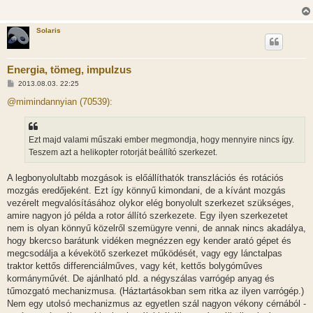
Solaris
Energia, tömeg, impulzus
H
2013.08.03. 22:25
o
z
@mimindannyian (70539):
z
á
s
z
Ezt majd valami műszaki ember megmondja, hogy mennyire nincs így.
ó
l
Teszem azt a helikopter rotorját beállító szerkezet.
á
s
A legbonyolultabb mozgások is előállíthatók transzlációs és rotációs
mozgás eredőjeként. Ezt így könnyű kimondani, de a kívánt mozgás
vezérelt megvalósításához olykor elég bonyolult szerkezet szükséges,
amire nagyon jó példa a rotor állító szerkezete. Egy ilyen szerkezetet
nem is olyan könnyű közelről szemügyre venni, de annak nincs akadálya,
hogy bkercso barátunk vidéken megnézzen egy kender arató gépet és
megcsodálja a kévekötő szerkezet működését, vagy egy lánctalpas
traktor kettős differenciálműves, vagy két, kettős bolygóműves
kormányművét. De ajánlható pld. a négyszálas varrógép anyag és
tűmozgató mechanizmusa. (Háztartásokban sem ritka az ilyen varrógép.)
Nem egy utolsó mechanizmus az egyetlen szál nagyon vékony cérnából -