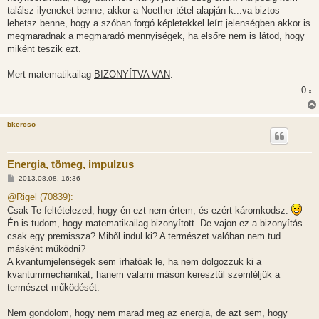
találsz ilyeneket benne, akkor a Noether-tétel alapján k...va biztos
lehetsz benne, hogy a szóban forgó képletekkel leírt jelenségben akkor is
megmaradnak a megmaradó mennyiségek, ha elsőre nem is látod, hogy
miként teszik ezt.
Mert matematikailag
BIZONYÍTVA VAN
.
0
x
bkercso
Energia, tömeg, impulzus
H
2013.08.08. 16:36
o
z
@Rigel (70839):
z
Csak Te feltételezed, hogy én ezt nem értem, és ezért káromkodsz.
á
s
Én is tudom, hogy matematikailag bizonyított. De vajon ez a bizonyítás
z
csak egy premissza? Miből indul ki? A természet valóban nem tud
ó
l
másként működni?
á
A kvantumjelenségek sem írhatóak le, ha nem dolgozzuk ki a
s
kvantummechanikát, hanem valami máson keresztül szemléljük a
természet működését.
Nem gondolom, hogy nem marad meg az energia, de azt sem, hogy