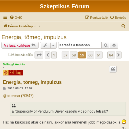
Szkeptikus Fórum
GyIK
Regisztráció
Belépés
K
Fórum kezdőlap
e
Energia, tömeg, impulzus
r
Keresés
Részlet
Válasz küldése
e
s
Oldal:
59
/
84
1
57
58
59
60
61
84
Előző
Köv
4193 hozzászólás
…
…
é
Szilágyi András
s
*
Energia, tömeg, impulzus
H
2013.08.03. 17:07
o
z
@bkercso (70547):
z
á
s
z
a "Superiority of Pendulum Drive" kezdetű videó hogy tetszik?
ó
l
á
Hát ha kiskocsit akar csinálni, akkor arra lennének jobb megoldások is
s
0
x