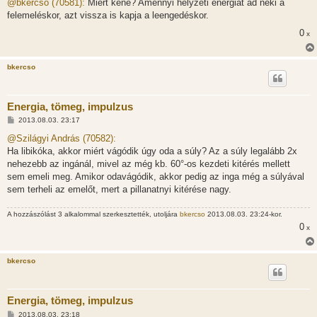
z
@bkercso (70581):
Miért kéne? Amennyi helyzeti energiát ad neki a
z
felemeléskor, azt vissza is kapja a leengedéskor.
á
s
0
x
z
ó
l
á
bkercso
s
Energia, tömeg, impulzus
H
2013.08.03. 23:17
o
z
@Szilágyi András (70582):
z
Ha libikóka, akkor miért vágódik úgy oda a súly? Az a súly legalább 2x
á
s
nehezebb az ingánál, mivel az még kb. 60°-os kezdeti kitérés mellett
z
sem emeli meg. Amikor odavágódik, akkor pedig az inga még a súlyával
ó
l
sem terheli az emelőt, mert a pillanatnyi kitérése nagy.
á
s
A hozzászólást 3 alkalommal szerkesztették, utoljára
bkercso
2013.08.03. 23:24-kor.
0
x
bkercso
Energia, tömeg, impulzus
H
2013.08.03. 23:18