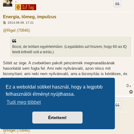
*
Energia, tömeg, impulzus
H
2013.08.08. 17:21
o
z
@Rigel (70846):
z
á
s
z
Bocsi, de leírtam egyértelműen. (Legalábbis azt hiszem, hogy 60-as IQ
ó
l
felett érthető volt a leírás.)
á
s
Sötét az ürge. A zsebekben pakolt pénzérmék megmaradásának
hasonlatát sem fogta fel. Ami neki nyilvánvaló, azon nincs mit
bizonyítani; ami neki nem nyilvánvaló, arra a bizonyítás is kérdéses, és
van értelme kísérletezni vele.
0
x
Ez a weboldal sütiket használ, hogy a legjobb
felhasználói élményt nyújthassa.
bkercso
Tudj meg többet
Energia, tömeg, impulzus
Értettem!
H
2013.08.08. 17:21
o
z
@Rigel (70846):
z