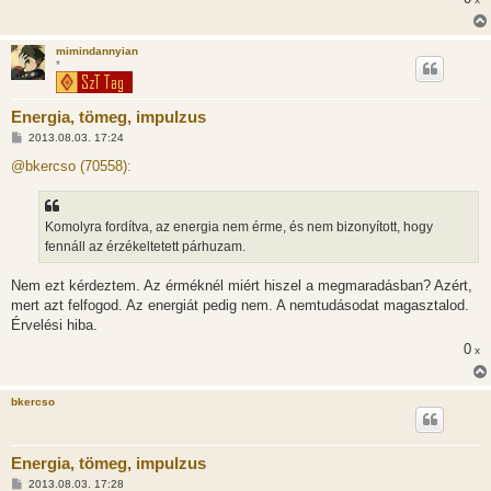
mimindannyian
*
Energia, tömeg, impulzus
H
2013.08.03. 17:24
o
z
@bkercso (70558):
z
á
s
z
Komolyra fordítva, az energia nem érme, és nem bizonyított, hogy
ó
l
fennáll az érzékeltetett párhuzam.
á
s
Nem ezt kérdeztem. Az érméknél miért hiszel a megmaradásban? Azért,
mert azt felfogod. Az energiát pedig nem. A nemtudásodat magasztalod.
Érvelési hiba.
0
x
bkercso
Energia, tömeg, impulzus
H
2013.08.03. 17:28