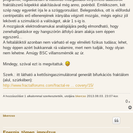
fraktálszerű képekké alakításával még anno, poénból. Emlékszem, két
szép nagy egyenlet írja le a szöggyorsulást. Belegondolva, ott is előfordul
centripetális erő ellenerejének irányába végzett mozgás, mégis egész jól
leköveti a szimuláció a valóságot, akár 1 s-ig is.
A mozgások elektrodinamukai analógiájára pedig elmondható, hogy
zenehallgatáskor egy hangszórón átfolyó áram alakja sem éppen
egyszerű...
A feltalálóktól azonban nem várható el egy elméleti fizikus tudása; lehet,
hogy éppen azért bukkannak rá valamire, mert nem tudják, hogy olyan
nem lehetne. Amúgy BSC villamsmérnök az úr.
Mindegy, szóval ezt is megvitattuk.
Szerk.: itt látható a kettősingaszimulátorral generált bifurkációs fraktálom
(alul, szürkében):
http://www.fractalforums.com/fractal-re ... covery/15/
A hozzászólást 1 alkalommal szerkesztették, utoljára
bkercso
2013.08.03. 23:07-kor.
0
x
bkercso
Energia, tömeg, impulzus