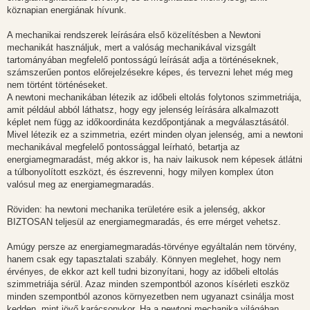
köznapian energiának hívunk.
A mechanikai rendszerek leírására első közelítésben a Newtoni
mechanikát használjuk, mert a valóság mechanikával vizsgált
tartományában megfelelő pontosságú leírását adja a történéseknek,
számszerűen pontos előrejelzésekre képes, és tervezni lehet még meg
nem történt történéseket.
A newtoni mechanikában létezik az időbeli eltolás folytonos szimmetriája,
amit például abból láthatsz, hogy egy jelenség leírására alkalmazott
képlet nem függ az időkoordináta kezdőpontjának a megválasztásától.
Mivel létezik ez a szimmetria, ezért minden olyan jelenség, ami a newtoni
mechanikával megfelelő pontossággal leírható, betartja az
energiamegmaradást, még akkor is, ha naiv laikusok nem képesek átlátni
a túlbonyolított eszközt, és észrevenni, hogy milyen komplex úton
valósul meg az energiamegmaradás.
Röviden: ha newtoni mechanika területére esik a jelenség, akkor
BIZTOSAN teljesül az energiamegmaradás, és erre mérget vehetsz.
Amúgy persze az energiamegmaradás-törvénye egyáltalán nem törvény,
hanem csak egy tapasztalati szabály. Könnyen meglehet, hogy nem
érvényes, de ekkor azt kell tudni bizonyítani, hogy az időbeli eltolás
szimmetriája sérül. Azaz minden szempontból azonos kísérleti eszköz
minden szempontból azonos környezetben nem ugyanazt csinálja most
kedden, mint jövő karácsonykor. Ha a newtoni mechanika világában