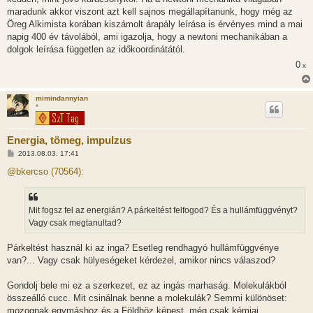
maradunk akkor viszont azt kell sajnos megállapítanunk, hogy még az
Öreg Alkimista korában kiszámolt árapály leírása is érvényes mind a mai
napig 400 év távolából, ami igazolja, hogy a newtoni mechanikában a
dolgok leírása független az időkoordinátától.
0
x
mimindannyian
*
Energia, tömeg, impulzus
H
2013.08.03. 17:41
o
z
@bkercso (70564):
z
á
s
z
Mit fogsz fel az energián? A párkeltést felfogod? És a hullámfüggvényt?
ó
l
Vagy csak megtanultad?
á
s
Párkeltést használ ki az inga? Esetleg rendhagyó hullámfüggvénye
van?... Vagy csak hülyeségeket kérdezel, amikor nincs válaszod?
Gondolj bele mi ez a szerkezet, ez az ingás marhaság. Molekulákból
összeálló cucc. Mit csinálnak benne a molekulák? Semmi különöset:
mozognak egymáshoz és a Földhöz képest, még csak kémiai