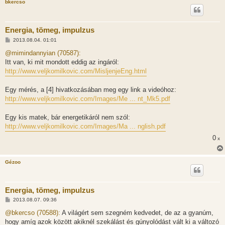
bkercso
s
Energia, tömeg, impulzus
H
2013.08.04. 01:01
o
z
@mimindannyian (70587):
z
Itt van, ki mit mondott eddig az ingáról:
á
s
http://www.veljkomilkovic.com/MisljenjeEng.html
z
ó
l
Egy mérés, a [4] hivatkozásában meg egy link a videóhoz:
á
http://www.veljkomilkovic.com/Images/Me ... nt_Mk5.pdf
s
Egy kis matek, bár energetikáról nem szól:
http://www.veljkomilkovic.com/Images/Ma ... nglish.pdf
0
x
Gézoo
Energia, tömeg, impulzus
H
2013.08.07. 09:36
o
z
@bkercso (70588):
A világért sem szegném kedvedet, de az a gyanúm,
z
hogy amíg azok között akiknél szekálást és gúnyolódást vált ki a változó
á