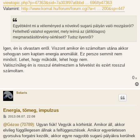
viewtopic.php?p=47363&sid=7a303f97a6bbd ... 696#p47363
á
s
Valamint:
http://www.komal.hu/forum/forum.cgi?a=t ... 200&sp=447
z
ó
l
á
Egyébként mi a véleményed a növekvő sugarú pályán való mozgásról?
s
Fellelhető valahol egyenlet, mely leírná az (állítólagos)
megmaradásitörvény-sértéseit? Tudsz ilyenről?
Igen, én is olvastam erről. Viszont amikor én számoltam utána akkor
sehogyan sem kaptam energia anomáliát. Ez persze semmit nem
minősít. Lehet, hogy működik, lehet hogy nem.
Valószínűleg én is rosszul értelmeztem a felvetést és ezért rosszul
számoltam.
0
x
Solaris
Energia, tömeg, impulzus
H
2013.08.07. 22:08
o
z
@Gézoo (70789):
Ugyan fiúk! Vegyük a körhintát. Amikor áll, akkor
z
elvileg függőlegesen állnak a felfüggesztések. Amikor egyenletesen
á
s
gyorsulva forgatni kezdik, akkor egyre nagyobb sugarú pályákra kerülnek
z