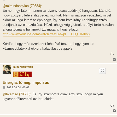
o
z
@mimindannyian (70584):
z
Én nem így látom, hanem az bizony odacsapódik jó hangosan. Látható,
á
s
hogy zöttyen, lefelé alig végez munkát. Nem is nagyon végezhet, mivel
z
akkor az inga kitérése épp nagy, így nem kötélirányú a felfüggesztési
ó
l
pontjának az elmozdulása. Nézd, ahogy végigfutnak a súlyt tartó huzalon
á
a longitudinális hullámok! Ez mutatja, hogy ellazul:
s
http://www.youtube.com/watch?feature=pl ... C6Qlj1Mbo8
Kérdés, hogy más szerkezet lehetővé teszi-e, hogy ilyen kis
kézmozdulatokkal ekkora kalapálást csapjak?
0
x
mimindannyian
*
Energia, tömeg, impulzus
H
2013.08.04. 00:02
o
z
@bkercso (70586):
Ez így számomra csak arról szól, hogy milyen
z
ügyesen félrevezeti az intuíciódat.
á
s
0
x
z
ó
l
á