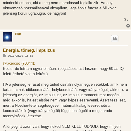
mindenki ostoba, aki a meg nem maradással foglalkozik. Ha egy
oknyomozó hozzáállásával vizsgálom, legalábbis furcsa a Milkovic
jelenség körüli ugrabugra, de nagyon!
0
x
Rigel
Energia, tömeg, impulzus
H
2013.08.08. 16:44
o
z
@bkercso (70844):
z
Bocsi, de leírtam egyértelműen. (Legalábbis azt hiszem, hogy 60-as IQ
á
s
felett érthető volt a leírás.)
z
ó
l
HA a jelenség leírását meg tudod csinálni olyan egyenletekkel, amik nem
á
tartalmaznak időkoordinátát, helykoordinátát vagy irányszöget, akkor az a
s
jelenség az energiát, az impulzust, az impulzusmomentumot megőrzi
még akkor is, ha ezt elsőre nem vagy képes észrevenni. Azért teszi ezt,
mert a Noether-tétel segítségével matematikailag levezethető a
koordinátáktól (vagy irányszögtől) függetlenségből a megmaradó
mennyiségek létezése.
A lényeg itt azon van, hogy neked NEM KELL TUDNOD, hogy milyen