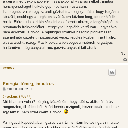
a cérna még vékonyabb elemi szálakból áll - varrás nélküli, mintás
harisnyanadrágot hurkoló gép mechanizmusa sem.
Ha megnéz valaki egy szerelt gőzturbina tengelyt, látja, hogy forgásra
készült, csakhogy a forgáson kivül üzem közben leng, deformálódik,
hajlik. Előre tudni kell kiszámolni a deformált alakot, a lengésképét, a
rezonancia frekvenciákat - tengelynél legalább kettő van -, egyszóval
nem egyszerű a dolog. A repülőgép szárnya hasonló problémásan
számolható öszetett mozgásokat végez repülés közben, mert hajlik,
elcsavarodik, rezeg. Másik példa a belsőégésű motorok forgattyús
hajtóműve. Elég bonyolult mozgásviszonyokat láthatunk.
0
x
bkercso
Energia, tömeg, impulzus
H
2013.08.03. 22:59
o
z
@Solaris (70577):
z
Mit írhattam volna? Tényleg köszönöm, hogy időt szakítottál rá és
á
s
megnézted, ill. ötleteltél. Miért lennék rezignált, hiszen csak feldobtam
z
egy témát, nem szívügyem a dolog.
ó
l
á
Az ingával kapcsolatban igazad van. Én is írtam kettősinga-szimulátor
s
programot, foglalkoztam a kaotikus mozgásából kinyerhető adatsorok