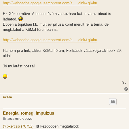
z
http://webcache.googleusercontent.com/s ... clnk&gl=hu
ó
l
á
Ez Gézoo műve. A benne lévő hivatkozásra kattintva az ábrád is
s
láthatod.
Ebben a topikban kb. múlt év júliusa körül merült fel a téma, de
megtalálod a KöMal fórumban is:
http://webcache.googleusercontent.com/s ... clnk&gl=hu
Ha nem jó a link, akkor KöMal fórum, Fizikások válaszoljanak topik 29.
oldal.
Jó mulatást hozzá!
0
x
Gézoo
Energia, tömeg, impulzus
H
2013.08.07. 20:20
o
z
@bkercso (70752):
Itt kezdődően megtalálod:
z