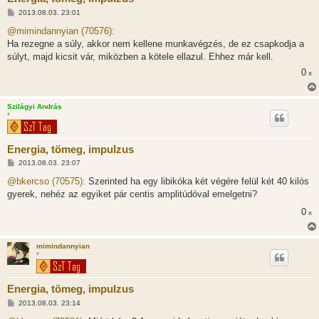
H
2013.08.03. 23:01
o
z
@mimindannyian (70576):
z
Ha rezegne a súly, akkor nem kellene munkavégzés, de ez csapkodja a
á
s
súlyt, majd kicsit vár, miközben a kötele ellazul. Ehhez már kell.
z
0
ó
x
l
á
s
Szilágyi András
*
Energia, tömeg, impulzus
H
2013.08.03. 23:07
o
z
@bkercso (70575):
Szerinted ha egy libikóka két végére felül két 40 kilós
z
gyerek, nehéz az egyiket pár centis amplitúdóval emelgetni?
á
s
0
x
z
ó
l
á
mimindannyian
s
*
Energia, tömeg, impulzus
H
2013.08.03. 23:14
o