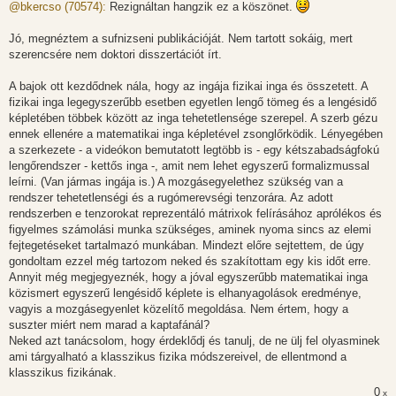
z
@bkercso (70574):
Rezignáltan hangzik ez a köszönet.
z
á
s
Jó, megnéztem a sufnizseni publikációját. Nem tartott sokáig, mert
z
szerencsére nem doktori disszertációt írt.
ó
l
á
A bajok ott kezdődnek nála, hogy az ingája fizikai inga és összetett. A
s
fizikai inga legegyszerűbb esetben egyetlen lengő tömeg és a lengésidő
képletében többek között az inga tehetetlensége szerepel. A szerb gézu
ennek ellenére a matematikai inga képletével zsonglőrködik. Lényegében
a szerkezete - a videókon bemutatott legtöbb is - egy kétszabadságfokú
lengőrendszer - kettős inga -, amit nem lehet egyszerű formalizmussal
leírni. (Van jármas ingája is.) A mozgásegyelethez szükség van a
rendszer tehetetlenségi és a rugómerevségi tenzorára. Az adott
rendszerben e tenzorokat reprezentáló mátrixok felírásához aprólékos és
figyelmes számolási munka szükséges, aminek nyoma sincs az elemi
fejtegetéseket tartalmazó munkában. Mindezt előre sejtettem, de úgy
gondoltam ezzel még tartozom neked és szakítottam egy kis időt erre.
Annyit még megjegyeznék, hogy a jóval egyszerűbb matematikai inga
közismert egyszerű lengésidő képlete is elhanyagolások eredménye,
vagyis a mozgásegyenlet közelítő megoldása. Nem értem, hogy a
suszter miért nem marad a kaptafánál?
Neked azt tanácsolom, hogy érdeklődj és tanulj, de ne ülj fel olyasminek
ami tárgyalható a klasszikus fizika módszereivel, de ellentmond a
klasszikus fizikának.
0
x