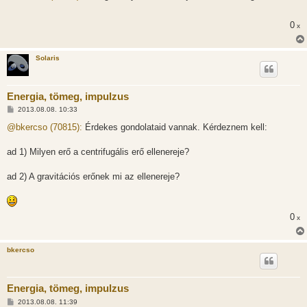
z
á
s
0
x
z
ó
l
á
Solaris
s
Energia, tömeg, impulzus
H
2013.08.08. 10:33
o
z
@bkercso (70815):
Érdekes gondolataid vannak. Kérdeznem kell:
z
á
s
ad 1) Milyen erő a centrifugális erő ellenereje?
z
ó
l
ad 2) A gravitációs erőnek mi az ellenereje?
á
s
0
x
bkercso
Energia, tömeg, impulzus
H
2013.08.08. 11:39