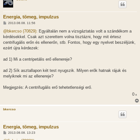
Energia, tömeg, impulzus
H
2013.08.08. 11:56
o
z
@bkercso (70829):
Egyáltalán nem a vizsgáztatás volt a szándékom a
z
kérdésekkel. Csak azt szerettem volna tisztázni, hogy mit értesz
á
s
centrifugális erőn és ellenerőn, stb. Fontos, hogy egy nyelvet beszéljünk,
z
ezért újra kérdezek:
ó
l
á
ad 1) Mi a centripetális erő ellenereje?
s
ad 2) Sík asztallapon két test nyugszik. Milyen erők hatnak rájuk és
melyiknek mi az ellenereje?
Megjegzés: A centrifugális erő tehetetlenségi erő.
0
x
bkercso
Energia, tömeg, impulzus
H
2013.08.08. 13:23
o
z