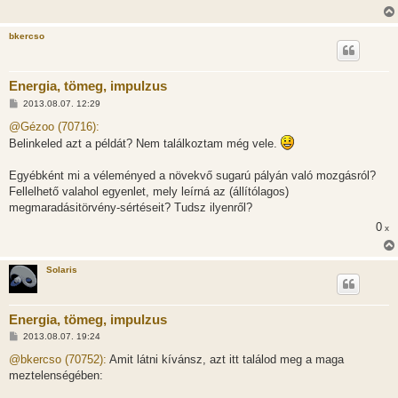
bkercso
Energia, tömeg, impulzus
H
2013.08.07. 12:29
o
z
@Gézoo (70716):
z
Belinkeled azt a példát? Nem találkoztam még vele.
á
s
z
Egyébként mi a véleményed a növekvő sugarú pályán való mozgásról?
ó
l
Fellelhető valahol egyenlet, mely leírná az (állítólagos)
á
megmaradásitörvény-sértéseit? Tudsz ilyenről?
s
0
x
Solaris
Energia, tömeg, impulzus
H
2013.08.07. 19:24
o
z
@bkercso (70752):
Amit látni kívánsz, azt itt találod meg a maga
z
meztelenségében:
á
s