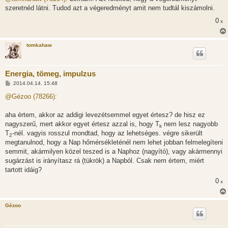
z
szeretnéd látni. Tudod azt a végeredményt amit nem tudtál kiszámolni.
á
s
0
x
z
ó
l
á
tomkahaw
s
Energia, tömeg, impulzus
H
2014.04.14. 15:48
o
z
@Gézoo (78266):
z
á
s
aha értem, akkor az addigi levezétsemmel egyet értesz? de hisz ez
z
nagyszerű, mert akkor egyet értesz azzal is, hogy T
nem lesz nagyobb
ó
k
l
T
-nél. vagyis rosszul mondtad, hogy az lehetséges. végre sikerült
2
á
megtanulnod, hogy a Nap hőmérsékleténél nem lehet jobban felmelegíteni
s
semmit, akármilyen közel teszed is a Naphoz (nagyító), vagy akármennyi
sugárzást is irányítasz rá (tükrök) a Napból. Csak nem értem, miért
tartott idáig?
0
x
Gézoo