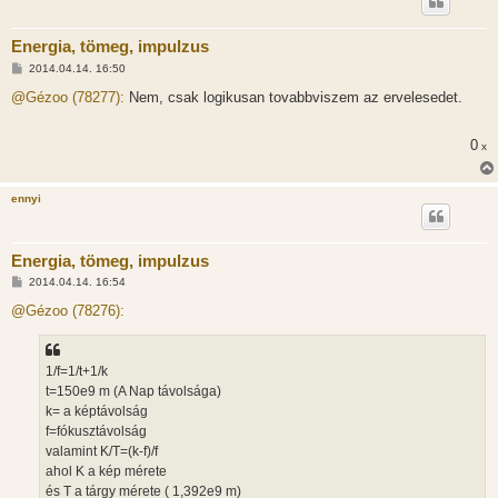
Energia, tömeg, impulzus
H
2014.04.14. 16:50
o
z
@Gézoo (78277):
Nem, csak logikusan tovabbviszem az ervelesedet.
z
á
s
0
x
z
ó
l
á
ennyi
s
Energia, tömeg, impulzus
H
2014.04.14. 16:54
o
z
@Gézoo (78276):
z
á
s
z
1/f=1/t+1/k
ó
l
t=150e9 m (A Nap távolsága)
á
k= a képtávolság
s
f=fókusztávolság
valamint K/T=(k-f)/f
ahol K a kép mérete
és T a tárgy mérete ( 1,392e9 m)