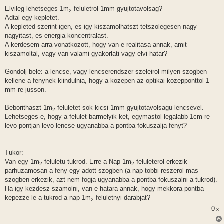
Elvileg lehetseges 1m
feluletrol 1mm gyujtotavolsag?
2
Adtal egy kepletet.
A kepleted szerint igen, es igy kiszamolhatszt tetszolegesen nagy
nagyitast, es energia koncentralast.
A kerdesem arra vonatkozott, hogy van-e realitasa annak, amit
kiszamoltal, vagy van valami gyakorlati vagy elvi hatar?
Gondolj bele: a lencse, vagy lencserendszer szeleirol milyen szogben
kellene a fenynek kiindulnia, hogy a kozepen az optikai kozepponttol 1
mm-re jusson.
Beborithaszt 1m
feluletet sok kicsi 1mm gyujtotavolsagu lencsevel.
2
Lehetseges-e, hogy a felulet barmelyik ket, egymastol legalabb 1cm-re
levo pontjan levo lencse ugyanabba a pontba fokuszalja fenyt?
Tukor:
Van egy 1m
feluletu tukrod. Erre a Nap 1m
feluleterol erkezik
2
2
parhuzamosan a feny egy adott szogben (a nap tobbi reszerol mas
szogben erkezik, azt nem fogja ugyanabba a pontba fokuszalni a tukrod).
Ha igy kezdesz szamolni, van-e hatara annak, hogy mekkora pontba
kepezze le a tukrod a nap 1m
feluletnyi darabjat?
2
0
x