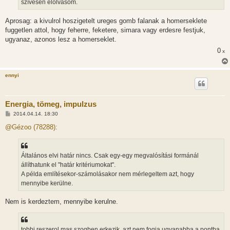
szívesen elolvasom.
Aprosag: a kivulrol hoszigetelt ureges gomb falanak a homerseklete
fuggetlen attol, hogy feherre, feketere, simara vagy erdesre festjuk,
ugyanaz, azonos lesz a homerseklet.
0
x
ennyi
Energia, tömeg, impulzus
H
2014.04.14. 18:30
o
z
@Gézoo (78288):
z
á
s
z
Általános elvi határ nincs. Csak egy-egy megvalósítási formánál
ó
l
állíthatunk el "határ kritériumokat".
á
A példa említésekor-számolásakor nem mérlegeltem azt, hogy
s
mennyibe kerülne.
Nem is kerdeztem, mennyibe kerulne.
tobbi reszerol mas szogben erkezik, azt nem fogja ugyanabba a pontba