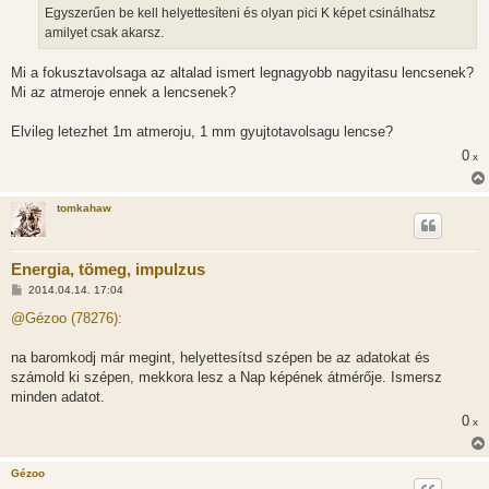
Egyszerűen be kell helyettesíteni és olyan pici K képet csinálhatsz
amilyet csak akarsz.
Mi a fokusztavolsaga az altalad ismert legnagyobb nagyitasu lencsenek?
Mi az atmeroje ennek a lencsenek?
Elvileg letezhet 1m atmeroju, 1 mm gyujtotavolsagu lencse?
0
x
tomkahaw
Energia, tömeg, impulzus
H
2014.04.14. 17:04
o
z
@Gézoo (78276):
z
á
s
na baromkodj már megint, helyettesítsd szépen be az adatokat és
z
számold ki szépen, mekkora lesz a Nap képének átmérője. Ismersz
ó
l
minden adatot.
á
0
s
x
Gézoo