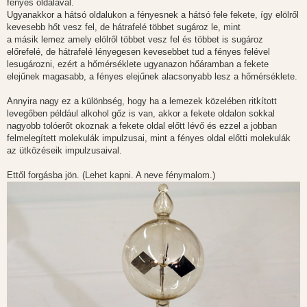
fényes oldalával.
Ugyanakkor a hátsó oldalukon a fényesnek a hátsó fele fekete, így elölről
kevesebb hőt vesz fel, de hátrafelé többet sugároz le, mint
a másik lemez amely elölről többet vesz fel és többet is sugároz
előrefelé, de hátrafelé lényegesen kevesebbet tud a fényes felével
lesugározni, ezért a hőmérséklete ugyanazon hőáramban a fekete
elejűnek magasabb, a fényes elejűnek alacsonyabb lesz a hőmérséklete.
Annyira nagy ez a különbség, hogy ha a lemezek közelében ritkított
levegőben például alkohol gőz is van, akkor a fekete oldalon sokkal
nagyobb tolóerőt okoznak a fekete oldal előtt lévő és ezzel a jobban
felmelegített molekulák impulzusai, mint a fényes oldal előtti molekulák
az ütközéseik impulzusaival.
Ettől forgásba jön. (Lehet kapni. A neve fénymalom.)