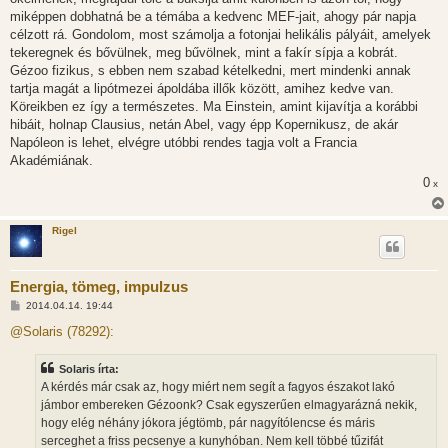
s
miképpen dobhatná be a témába a kedvenc MEF-jait, ahogy pár napja
célzott rá. Gondolom, most számolja a fotonjai helikális pályáit, amelyek
tekeregnek és bővülnek, meg bűvölnek, mint a fakír sípja a kobrát.
Gézoo fizikus, s ebben nem szabad kételkedni, mert mindenki annak
tartja magát a lipótmezei ápoldába illők között, amihez kedve van.
Köreikben ez így a természetes. Ma Einstein, amint kijavítja a korábbi
hibáit, holnap Clausius, netán Abel, vagy épp Kopernikusz, de akár
Napóleon is lehet, elvégre utóbbi rendes tagja volt a Francia
Akadémiának.
0
x
Rigel
Energia, tömeg, impulzus
H
2014.04.14. 19:44
o
z
@Solaris (78292):
z
á
s
Solaris írta:
z
A kérdés már csak az, hogy miért nem segít a fagyos északot lakó
ó
l
jámbor embereken Gézoonk? Csak egyszerűen elmagyarázná nekik,
á
hogy elég néhány jókora jégtömb, pár nagyítólencse és máris
s
serceghet a friss pecsenye a kunyhóban. Nem kell többé tűzifát