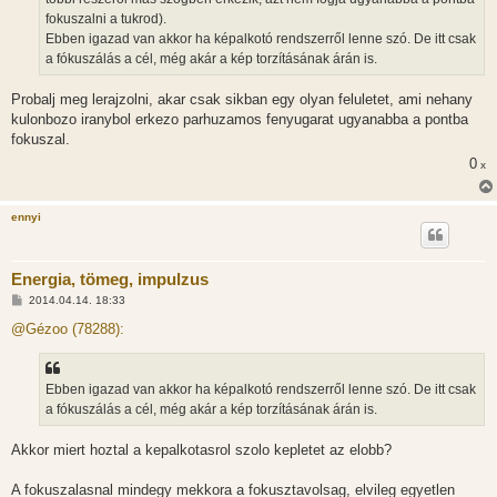
fokuszalni a tukrod).
Ebben igazad van akkor ha képalkotó rendszerről lenne szó. De itt csak
a fókuszálás a cél, még akár a kép torzításának árán is.
Probalj meg lerajzolni, akar csak sikban egy olyan feluletet, ami nehany
kulonbozo iranybol erkezo parhuzamos fenyugarat ugyanabba a pontba
fokuszal.
0
x
ennyi
Energia, tömeg, impulzus
H
2014.04.14. 18:33
o
z
@Gézoo (78288):
z
á
s
z
Ebben igazad van akkor ha képalkotó rendszerről lenne szó. De itt csak
ó
l
a fókuszálás a cél, még akár a kép torzításának árán is.
á
s
Akkor miert hoztal a kepalkotasrol szolo kepletet az elobb?
A fokuszalasnal mindegy mekkora a fokusztavolsag, elvileg egyetlen