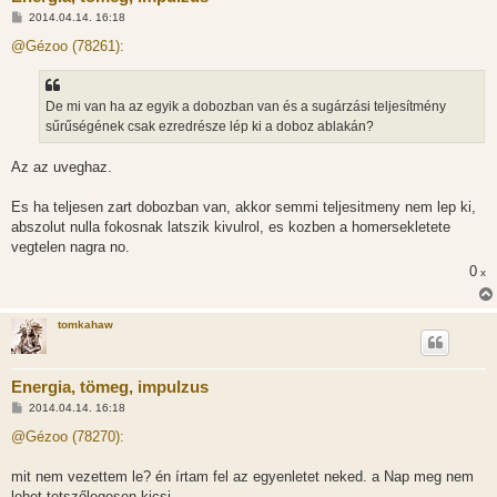
H
2014.04.14. 16:18
o
z
@Gézoo (78261):
z
á
s
z
De mi van ha az egyik a dobozban van és a sugárzási teljesítmény
ó
l
sűrűségének csak ezredrésze lép ki a doboz ablakán?
á
s
Az az uveghaz.
Es ha teljesen zart dobozban van, akkor semmi teljesitmeny nem lep ki,
abszolut nulla fokosnak latszik kivulrol, es kozben a homersekletete
vegtelen nagra no.
0
x
tomkahaw
Energia, tömeg, impulzus
H
2014.04.14. 16:18
o
z
@Gézoo (78270):
z
á
s
mit nem vezettem le? én írtam fel az egyenletet neked. a Nap meg nem
z
lehet tetszőlegesen kicsi.