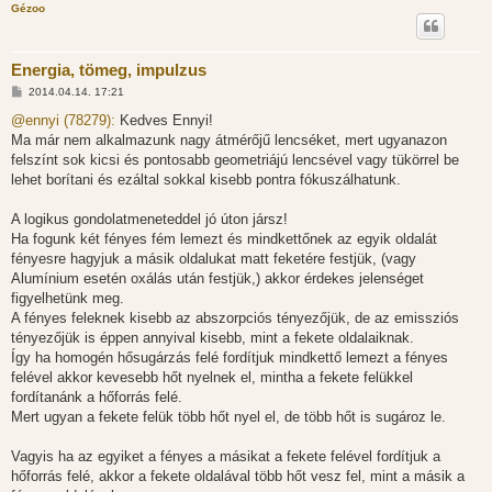
Gézoo
Energia, tömeg, impulzus
H
2014.04.14. 17:21
o
z
@ennyi (78279):
Kedves Ennyi!
z
Ma már nem alkalmazunk nagy átmérőjű lencséket, mert ugyanazon
á
s
felszínt sok kicsi és pontosabb geometriájú lencsével vagy tükörrel be
z
lehet borítani és ezáltal sokkal kisebb pontra fókuszálhatunk.
ó
l
á
A logikus gondolatmeneteddel jó úton jársz!
s
Ha fogunk két fényes fém lemezt és mindkettőnek az egyik oldalát
fényesre hagyjuk a másik oldalukat matt feketére festjük, (vagy
Alumínium esetén oxálás után festjük,) akkor érdekes jelenséget
figyelhetünk meg.
A fényes feleknek kisebb az abszorpciós tényezőjük, de az emissziós
tényezőjük is éppen annyival kisebb, mint a fekete oldalaiknak.
Így ha homogén hősugárzás felé fordítjuk mindkettő lemezt a fényes
felével akkor kevesebb hőt nyelnek el, mintha a fekete felükkel
fordítanánk a hőforrás felé.
Mert ugyan a fekete felük több hőt nyel el, de több hőt is sugároz le.
Vagyis ha az egyiket a fényes a másikat a fekete felével fordítjuk a
hőforrás felé, akkor a fekete oldalával több hőt vesz fel, mint a másik a