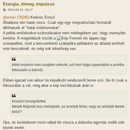
Energia, tömeg, impulzus
H
2014.04.14. 18:17
o
z
@ennyi (78286):
Kedves Ennyi!
z
Általános elvi határ nincs. Csak egy-egy megvalósítási formánál
á
s
állíthatunk el "határ kritériumokat".
z
A példa említésekor-számolásakor nem mérlegeltem azt, hogy mennyibe
ó
l
kerülne. A megoldások között a
Fresnel elv éppen úgy
á
szerepelhet, mint a lencsénkénti száloptika példaként az általad említett
s
mini lencséknél, és még sok lehetőség van.
tobbi reszerol mas szogben erkezik, azt nem fogja ugyanabba a pontba
fokuszalni a tukrod).
Ebben igazad van akkor ha képalkotó rendszerről lenne szó. De itt csak a
fókuszálás a cél, még akár a kép torzításának árán is.
Kivulrol hoszigeteltek.
Melyik felgomb lesz melegebb, az amelyik feher, vagy az amelyik fekete
belul?
Újra, és kivételesen most nálad tér vissza a dobozba egymás mellé zárt
testek esete.