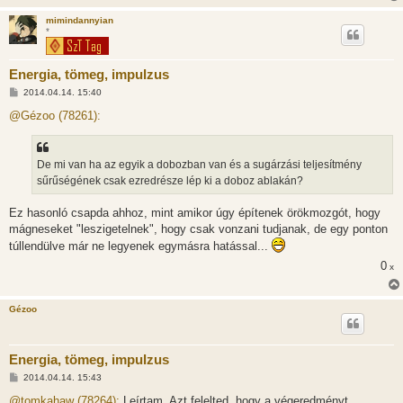
mimindannyian
*
Energia, tömeg, impulzus
H
2014.04.14. 15:40
o
z
@Gézoo (78261):
z
á
s
z
De mi van ha az egyik a dobozban van és a sugárzási teljesítmény
ó
l
sűrűségének csak ezredrésze lép ki a doboz ablakán?
á
s
Ez hasonló csapda ahhoz, mint amikor úgy építenek örökmozgót, hogy
mágneseket "leszigetelnek", hogy csak vonzani tudjanak, de egy ponton
túllendülve már ne legyenek egymásra hatással...
0
x
Gézoo
Energia, tömeg, impulzus
H
2014.04.14. 15:43
o
z
@tomkahaw (78264):
Leírtam. Azt felelted, hogy a végeredményt