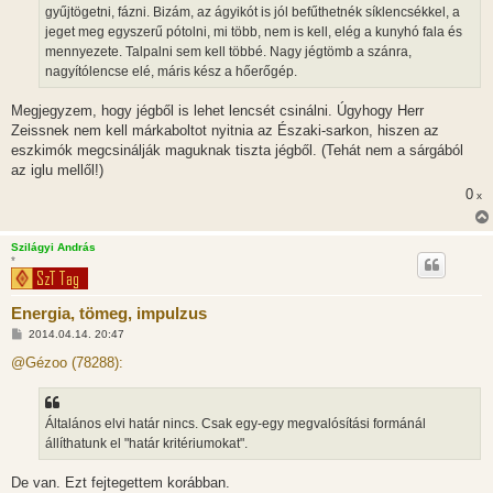
gyűjtögetni, fázni. Bizám, az ágyikót is jól befűthetnék síklencsékkel, a
jeget meg egyszerű pótolni, mi több, nem is kell, elég a kunyhó fala és
mennyezete. Talpalni sem kell többé. Nagy jégtömb a szánra,
nagyítólencse elé, máris kész a hőerőgép.
Megjegyzem, hogy jégből is lehet lencsét csinálni. Úgyhogy Herr
Zeissnek nem kell márkaboltot nyitnia az Északi-sarkon, hiszen az
eszkimók megcsinálják maguknak tiszta jégből. (Tehát nem a sárgából
az iglu mellől!)
0
x
Szilágyi András
*
Energia, tömeg, impulzus
H
2014.04.14. 20:47
o
z
@Gézoo (78288):
z
á
s
z
Általános elvi határ nincs. Csak egy-egy megvalósítási formánál
ó
l
állíthatunk el "határ kritériumokat".
á
s
De van. Ezt fejtegettem korábban.