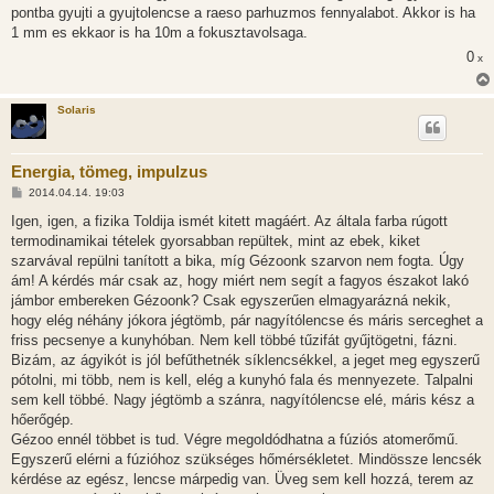
pontba gyujti a gyujtolencse a raeso parhuzmos fennyalabot. Akkor is ha
1 mm es ekkaor is ha 10m a fokusztavolsaga.
0
x
Solaris
Energia, tömeg, impulzus
H
2014.04.14. 19:03
o
z
Igen, igen, a fizika Toldija ismét kitett magáért. Az általa farba rúgott
z
termodinamikai tételek gyorsabban repültek, mint az ebek, kiket
á
s
szarvával repülni tanított a bika, míg Gézoonk szarvon nem fogta. Úgy
z
ám! A kérdés már csak az, hogy miért nem segít a fagyos északot lakó
ó
l
jámbor embereken Gézoonk? Csak egyszerűen elmagyarázná nekik,
á
hogy elég néhány jókora jégtömb, pár nagyítólencse és máris serceghet a
s
friss pecsenye a kunyhóban. Nem kell többé tűzifát gyűjtögetni, fázni.
Bizám, az ágyikót is jól befűthetnék síklencsékkel, a jeget meg egyszerű
pótolni, mi több, nem is kell, elég a kunyhó fala és mennyezete. Talpalni
sem kell többé. Nagy jégtömb a szánra, nagyítólencse elé, máris kész a
hőerőgép.
Gézoo ennél többet is tud. Végre megoldódhatna a fúziós atomerőmű.
Egyszerű elérni a fúzióhoz szükséges hőmérsékletet. Mindössze lencsék
kérdése az egész, lencse márpedig van. Üveg sem kell hozzá, terem az