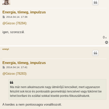
Energia, tömeg, impulzus
H
2014.04.14. 17:36
o
z
@Gézoo (78284):
z
á
s
igen, szorozzál.
z
0
ó
x
l
á
s
ennyi
Energia, tömeg, impulzus
H
2014.04.14. 17:41
o
z
@Gézoo (78283):
z
á
s
z
Ma már nem alkalmazunk nagy átmérőjű lencséket, mert ugyanazon
ó
l
felszínt sok kicsi és pontosabb geometriájú lencsével vagy tükörrel be
á
lehet borítani és ezáltal sokkal kisebb pontra fókuszálhatunk.
s
A kerdes a nem pontossagra vonaltkozott.