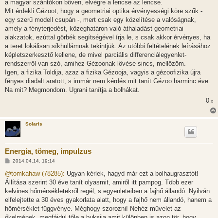
a magyar szántókon bőven, elvégre a lencse az lencse.
Mit érdekli Gézoot, hogy a geometriai optika érvényességi köre szűk -
egy szerű modell csupán -, mert csak egy közelítése a valóságnak,
amely a fényterjedést, közeghatáron való áthaladást geometriai
alakzatok, ezúttal görbék segítségével írja le, s csak akkor érvényes, ha
a teret lokálisan síkhullámnak tekintjük. Az utóbbi feltételének leírásához
képletszerkesztő kellene, de mivel parciális differenciálegyenlet-
rendszerről van szó, amihez Gézoonak lövése sincs, mellőzöm.
Igen, a fizika Toldija, azaz a fizika Gézooja, vagyis a gézoofizika újra
fényes diadalt aratott, s immár nem kérdés mit tanít Gézoo harminc éve.
Na mit? Megmondom. Ugrani tanítja a bolhákat.
0
x
Solaris
Energia, tömeg, impulzus
H
2014.04.14. 19:14
o
z
@tomkahaw (78285):
Ugyan kérlek, hagyd már ezt a bolhaugrasztót!
z
Állítása szerint 30 éve tanít olyasmit, amiről itt pampog. Több ezer
á
s
kelvines hőmérsékletekről regél, s egyenleteiben a fajhő állandó. Nyilván
z
elfelejtette a 30 éves gyakorlata alatt, hogy a fajhő nem állandó, hanem a
ó
l
hőmérséklet függvénye. Méghogy szorozni! Nehéz művelet az
á
őkelmének, megfájdul tőle a buksija amit különben is azon tör, hogy