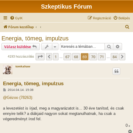
Szkeptikus Fórum
GyIK
Regisztráció
Belépés
K
Fórum kezdőlap
e
Energia, tömeg, impulzus
r
Keresés
Részlet
Válasz küldése
e
s
Oldal:
69
/
84
1
67
68
69
70
71
84
Előző
Köv
4193 hozzászólás
…
…
é
tomkahaw
s
Energia, tömeg, impulzus
H
2014.04.14. 15:38
o
z
@Gézoo (78263):
z
á
s
a levezetést is írjad, meg a magyarázatot is... 30 éve tanítod, és csak
z
ennyire telik? a diákjaid nagyon sokat megtanulhatnak, ha csak a
ó
l
végeredményt írod fel.
á
0
s
x