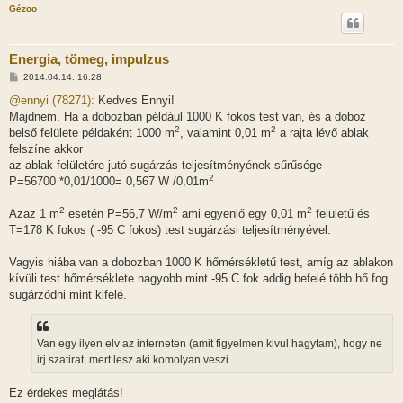
Gézoo
Energia, tömeg, impulzus
H
2014.04.14. 16:28
o
z
@ennyi (78271):
Kedves Ennyi!
z
Majdnem. Ha a dobozban például 1000 K fokos test van, és a doboz
á
2
2
s
belső felülete példaként 1000 m
, valamint 0,01 m
a rajta lévő ablak
z
felszíne akkor
ó
l
az ablak felületére jutó sugárzás teljesítményének sűrűsége
á
2
P=56700 *0,01/1000= 0,567 W /0,01m
s
2
2
2
Azaz 1 m
esetén P=56,7 W/m
ami egyenlő egy 0,01 m
felületű és
T=178 K fokos ( -95 C fokos) test sugárzási teljesítményével.
Vagyis hiába van a dobozban 1000 K hőmérsékletű test, amíg az ablakon
kívüli test hőmérséklete nagyobb mint -95 C fok addig befelé több hő fog
sugárzódni mint kifelé.
Van egy ilyen elv az interneten (amit figyelmen kivul hagytam), hogy ne
irj szatirat, mert lesz aki komolyan veszi...
Ez érdekes meglátás!