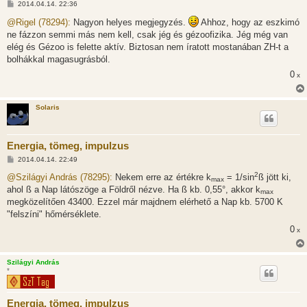
H
2014.04.14. 22:36
o
z
@Rigel (78294):
Nagyon helyes megjegyzés.
Ahhoz, hogy az eszkimó
z
ne fázzon semmi más nem kell, csak jég és gézoofizika. Jég még van
á
s
elég és Gézoo is felette aktív. Biztosan nem íratott mostanában ZH-t a
z
bolhákkal magasugrásból.
ó
l
0
x
á
s
Solaris
Energia, tömeg, impulzus
H
2014.04.14. 22:49
o
2
z
@Szilágyi András (78295):
Nekem erre az értékre k
= 1/sin
ß jött ki,
max
z
ahol ß a Nap látószöge a Földről nézve. Ha ß kb. 0,55°, akkor k
á
max
s
megközelítően 43400. Ezzel már majdnem elérhető a Nap kb. 5700 K
z
"felszíni" hőmérséklete.
ó
l
0
x
á
s
Szilágyi András
*
Energia, tömeg, impulzus