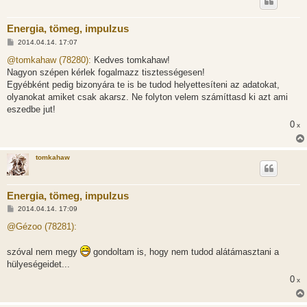
Energia, tömeg, impulzus
H
2014.04.14. 17:07
o
z
@tomkahaw (78280):
Kedves tomkahaw!
z
Nagyon szépen kérlek fogalmazz tisztességesen!
á
s
Egyébként pedig bizonyára te is be tudod helyettesíteni az adatokat,
z
olyanokat amiket csak akarsz. Ne folyton velem számíttasd ki azt ami
ó
l
eszedbe jut!
á
0
s
x
tomkahaw
Energia, tömeg, impulzus
H
2014.04.14. 17:09
o
z
@Gézoo (78281):
z
á
s
szóval nem megy
gondoltam is, hogy nem tudod alátámasztani a
z
hülyeségeidet...
ó
l
0
x
á
s