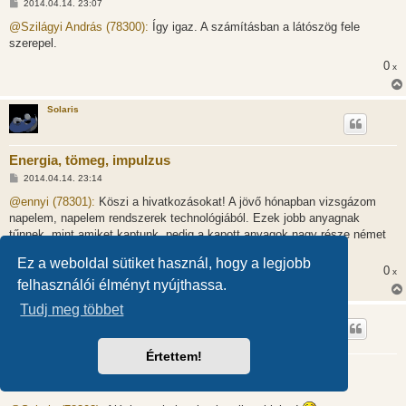
H
2014.04.14. 23:07
o
z
@Szilágyi András (78300):
Így igaz. A számításban a látószög fele
z
szerepel.
á
s
0
x
z
ó
l
á
Solaris
s
Energia, tömeg, impulzus
H
2014.04.14. 23:14
o
z
@ennyi (78301):
Köszi a hivatkozásokat! A jövő hónapban vizsgázom
z
napelem, napelem rendszerek technológiából. Ezek jobb anyagnak
á
s
tűnnek, mint amiket kaptunk, pedig a kapott anyagok nagy része német
z
szakirodalomból készült.
ó
Ez a weboldal sütiket használ, hogy a legjobb
l
0
x
á
felhasználói élményt nyújthassa.
s
Tudj meg többet
Szilágyi András
*
Értettem!
Energia, tömeg, impulzus
H
2014.04.14. 23:17
o