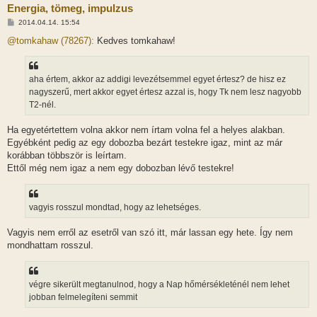
Energia, tömeg, impulzus
H
2014.04.14. 15:54
o
z
@tomkahaw (78267):
Kedves tomkahaw!
z
á
s
z
aha értem, akkor az addigi levezétsemmel egyet értesz? de hisz ez
ó
l
nagyszerű, mert akkor egyet értesz azzal is, hogy Tk nem lesz nagyobb
á
T2-nél.
s
Ha egyetértettem volna akkor nem írtam volna fel a helyes alakban.
Egyébként pedig az egy dobozba bezárt testekre igaz, mint az már
korábban többször is leírtam.
Ettől még nem igaz a nem egy dobozban lévő testekre!
vagyis rosszul mondtad, hogy az lehetséges.
Vagyis nem erről az esetről van szó itt, már lassan egy hete. Így nem
mondhattam rosszul.
végre sikerült megtanulnod, hogy a Nap hőmérsékleténél nem lehet
jobban felmelegíteni semmit