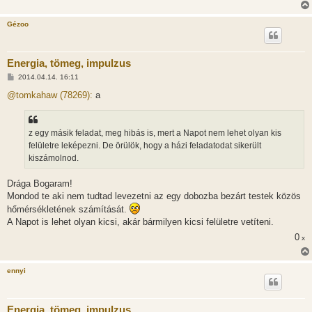
Gézoo
Energia, tömeg, impulzus
H
2014.04.14. 16:11
o
z
@tomkahaw (78269):
a
z
á
s
z
z egy másik feladat, meg hibás is, mert a Napot nem lehet olyan kis
ó
l
felületre leképezni. De örülök, hogy a házi feladatodat sikerült
á
kiszámolnod.
s
Drága Bogaram!
Mondod te aki nem tudtad levezetni az egy dobozba bezárt testek közös
hőmérsékletének számítását.
A Napot is lehet olyan kicsi, akár bármilyen kicsi felületre vetíteni.
0
x
ennyi
Energia, tömeg, impulzus