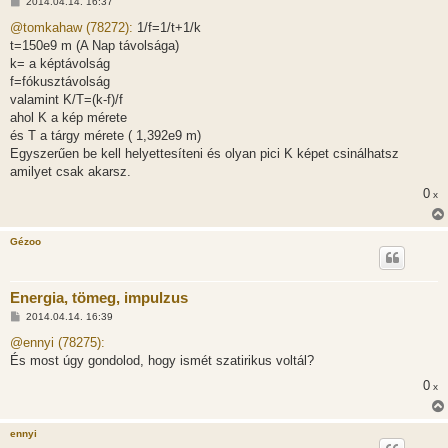
H
2014.04.14. 16:37
o
z
@tomkahaw (78272):
1/f=1/t+1/k
z
t=150e9 m (A Nap távolsága)
á
s
k= a képtávolság
z
f=fókusztávolság
ó
l
valamint K/T=(k-f)/f
á
ahol K a kép mérete
s
és T a tárgy mérete ( 1,392e9 m)
Egyszerűen be kell helyettesíteni és olyan pici K képet csinálhatsz
amilyet csak akarsz.
0
x
Gézoo
Energia, tömeg, impulzus
H
2014.04.14. 16:39
o
z
@ennyi (78275):
z
És most úgy gondolod, hogy ismét szatirikus voltál?
á
s
0
x
z
ó
l
á
ennyi
s