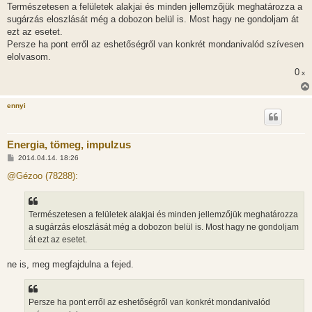
Természetesen a felületek alakjai és minden jellemzőjük meghatározza a
sugárzás eloszlását még a dobozon belül is. Most hagy ne gondoljam át
ezt az esetet.
Persze ha pont erről az eshetőségről van konkrét mondanivalód szívesen
elolvasom.
0
x
ennyi
Energia, tömeg, impulzus
H
2014.04.14. 18:26
o
z
@Gézoo (78288):
z
á
s
z
Természetesen a felületek alakjai és minden jellemzőjük meghatározza
ó
l
a sugárzás eloszlását még a dobozon belül is. Most hagy ne gondoljam
á
át ezt az esetet.
s
ne is, meg megfajdulna a fejed.
Persze ha pont erről az eshetőségről van konkrét mondanivalód