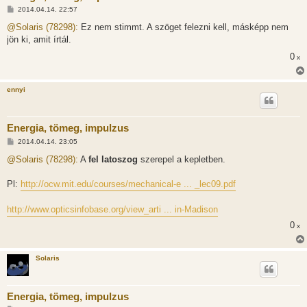
H
2014.04.14. 22:57
o
z
@Solaris (78298):
Ez nem stimmt. A szöget felezni kell, másképp nem
z
jön ki, amit írtál.
á
s
0
x
z
ó
l
á
ennyi
s
Energia, tömeg, impulzus
H
2014.04.14. 23:05
o
z
@Solaris (78298):
A
fel latoszog
szerepel a kepletben.
z
á
s
Pl:
http://ocw.mit.edu/courses/mechanical-e ... _lec09.pdf
z
ó
l
http://www.opticsinfobase.org/view_arti ... in-Madison
á
s
0
x
Solaris
Energia, tömeg, impulzus