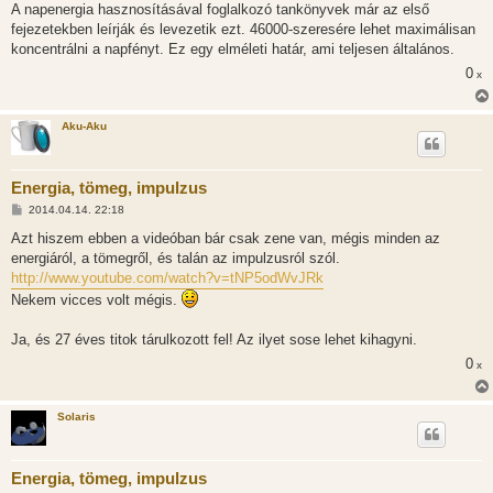
A napenergia hasznosításával foglalkozó tankönyvek már az első
fejezetekben leírják és levezetik ezt. 46000-szeresére lehet maximálisan
koncentrálni a napfényt. Ez egy elméleti határ, ami teljesen általános.
0
x
Aku-Aku
Energia, tömeg, impulzus
H
2014.04.14. 22:18
o
z
Azt hiszem ebben a videóban bár csak zene van, mégis minden az
z
energiáról, a tömegről, és talán az impulzusról szól.
á
s
http://www.youtube.com/watch?v=tNP5odWvJRk
z
Nekem vicces volt mégis.
ó
l
á
Ja, és 27 éves titok tárulkozott fel! Az ilyet sose lehet kihagyni.
s
0
x
Solaris
Energia, tömeg, impulzus