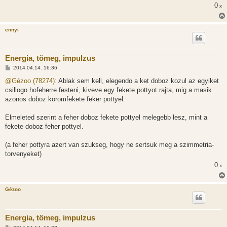
0
x
ennyi
Energia, tömeg, impulzus
H
2014.04.14. 16:36
o
z
@Gézoo (78274):
Ablak sem kell, elegendo a ket doboz kozul az egyiket
z
csillogo hofeherre festeni, kiveve egy fekete pottyot rajta, mig a masik
á
s
azonos doboz koromfekete feker pottyel.
z
ó
l
Elmeleted szerint a feher doboz fekete pottyel melegebb lesz, mint a
á
fekete doboz feher pottyel.
s
(a feher pottyra azert van szukseg, hogy ne sertsuk meg a szimmetria-
torvenyeket)
0
x
Gézoo
Energia, tömeg, impulzus