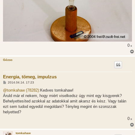
0
x
Gézoo
Energia, tömeg, impulzus
H
2014.04.14. 17:23
o
z
@tomkahaw (78282):
Kedves tomkahaw!
z
Áruld már el nekem, hogy miért viselkedsz úgy mint egy kisgyerek?
á
s
Behelyettesíted azokkal az adatokkal amit akarsz és kész. Vagy talán
z
ezt sem tudod egyedül megoldani? Tényleg megint én szorozzak
ó
l
helyetted?
á
0
s
x
tomkahaw