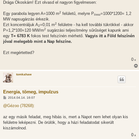
Drága Okoskám! Ezt olvasd el nagyon figyelmesen:
2
Egy parabola legyen A=1000 m
felületű, melyre P
=1000*1200= 1,2
össz
MW napsugárzás érkezik.
2
Ezt koncentráljuk A
=0,01 m
felületre - ha kell további tükrökkel - akkor
2
2
P=1,2*100=120 MW/m
sugárzási teljesítmény sűrűséget kapunk ami
egy
T= 6783 K
fokos test felszínén mérhető.
Vagyis itt a Föld felszínén
jóval melegebb mint a Nap felszíne.
Ezt megértetted?
0
x
tomkahaw
Energia, tömeg, impulzus
H
2014.04.14. 16:07
o
z
@Gézoo (78268):
z
á
s
az egy másik feladat, meg hibás is, mert a Napot nem lehet olyan kis
z
felületre leképezni. De örülök, hogy a házi feladatodat sikerült
ó
l
kiszámolnod.
á
0
s
x