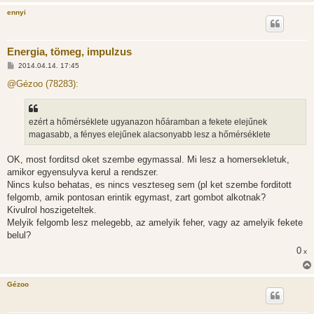
ennyi
Energia, tömeg, impulzus
H
2014.04.14. 17:45
o
z
@Gézoo (78283):
z
á
s
z
ezért a hőmérséklete ugyanazon hőáramban a fekete elejűnek
ó
l
magasabb, a fényes elejűnek alacsonyabb lesz a hőmérséklete
á
s
OK, most forditsd oket szembe egymassal. Mi lesz a homersekletuk,
amikor egyensulyva kerul a rendszer.
Nincs kulso behatas, es nincs veszteseg sem (pl ket szembe forditott
felgomb, amik pontosan erintik egymast, zart gombot alkotnak?
Kivulrol hoszigeteltek.
Melyik felgomb lesz melegebb, az amelyik feher, vagy az amelyik fekete
belul?
0
x
Gézoo