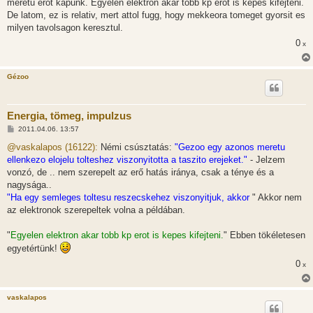
meretu erot kapunk. Egyelen elektron akar tobb kp erot is kepes kifejteni.
De latom, ez is relativ, mert attol fugg, hogy mekkeora tomeget gyorsit es
milyen tavolsagon keresztul.
0
x
Gézoo
Energia, tömeg, impulzus
H
2011.04.06. 13:57
o
z
@vaskalapos (16122):
Némi csúsztatás:
"Gezoo egy azonos meretu
z
ellenkezo elojelu tolteshez viszonyitotta a taszito erejeket."
- Jelzem
á
s
vonzó, de .. nem szerepelt az erő hatás iránya, csak a ténye és a
z
nagysága..
ó
l
"Ha egy semleges toltesu reszecskehez viszonyitjuk, akkor
" Akkor nem
á
az elektronok szerepeltek volna a példában.
s
"
Egyelen elektron akar tobb kp erot is kepes kifejteni.
" Ebben tökéletesen
egyetértünk!
0
x
vaskalapos