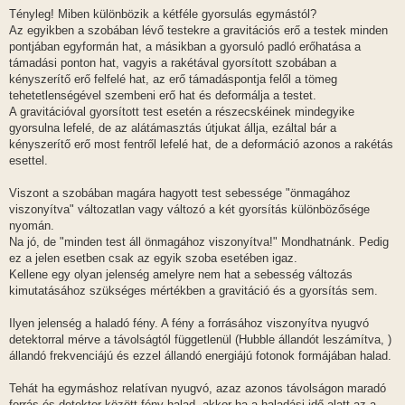
Tényleg! Miben különbözik a kétféle gyorsulás egymástól?
Az egyikben a szobában lévő testekre a gravitációs erő a testek minden
pontjában egyformán hat, a másikban a gyorsuló padló erőhatása a
támadási ponton hat, vagyis a rakétával gyorsított szobában a
kényszerítő erő felfelé hat, az erő támadáspontja felől a tömeg
tehetetlenségével szembeni erő hat és deformálja a testet.
A gravitációval gyorsított test esetén a részecskéinek mindegyike
gyorsulna lefelé, de az alátámasztás útjukat állja, ezáltal bár a
kényszerítő erő most fentről lefelé hat, de a deformáció azonos a rakétás
esettel.
Viszont a szobában magára hagyott test sebessége "önmagához
viszonyítva" változatlan vagy változó a két gyorsítás különbözősége
nyomán.
Na jó, de "minden test áll önmagához viszonyítva!" Mondhatnánk. Pedig
ez a jelen esetben csak az egyik szoba esetében igaz.
Kellene egy olyan jelenség amelyre nem hat a sebesség változás
kimutatásához szükséges mértékben a gravitáció és a gyorsítás sem.
Ilyen jelenség a haladó fény. A fény a forrásához viszonyítva nyugvó
detektorral mérve a távolságtól függetlenül (Hubble állandót leszámítva, )
állandó frekvenciájú és ezzel állandó energiájú fotonok formájában halad.
Tehát ha egymáshoz relatívan nyugvó, azaz azonos távolságon maradó
forrás és detektor között fény halad, akkor ha a haladási idő alatt az a