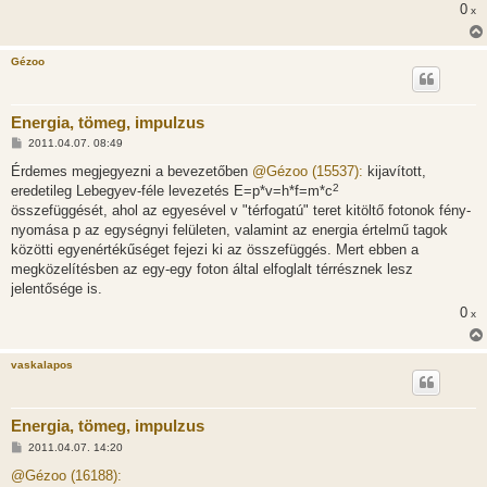
0
x
z
ó
l
á
Gézoo
s
Energia, tömeg, impulzus
H
2011.04.07. 08:49
o
z
Érdemes megjegyezni a bevezetőben
@Gézoo (15537):
kijavított,
z
2
eredetileg Lebegyev-féle levezetés E=p*v=h*f=m*c
á
s
összefüggését, ahol az egyesével v "térfogatú" teret kitöltő fotonok fény-
z
nyomása p az egységnyi felületen, valamint az energia értelmű tagok
ó
l
közötti egyenértékűséget fejezi ki az összefüggés. Mert ebben a
á
megközelítésben az egy-egy foton által elfoglalt térrésznek lesz
s
jelentősége is.
0
x
vaskalapos
Energia, tömeg, impulzus
H
2011.04.07. 14:20
o
z
@Gézoo (16188):
z