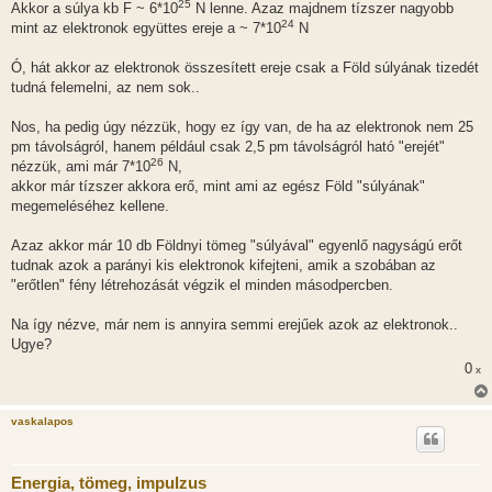
25
Akkor a súlya kb F ~ 6*10
N lenne. Azaz majdnem tízszer nagyobb
24
mint az elektronok együttes ereje a ~ 7*10
N
Ó, hát akkor az elektronok összesített ereje csak a Föld súlyának tizedét
tudná felemelni, az nem sok..
Nos, ha pedig úgy nézzük, hogy ez így van, de ha az elektronok nem 25
pm távolságról, hanem például csak 2,5 pm távolságról ható "erejét"
26
nézzük, ami már 7*10
N,
akkor már tízszer akkora erő, mint ami az egész Föld "súlyának"
megemeléséhez kellene.
Azaz akkor már 10 db Földnyi tömeg "súlyával" egyenlő nagyságú erőt
tudnak azok a parányi kis elektronok kifejteni, amik a szobában az
"erőtlen" fény létrehozását végzik el minden másodpercben.
Na így nézve, már nem is annyira semmi erejűek azok az elektronok..
Ugye?
0
x
vaskalapos
Energia, tömeg, impulzus