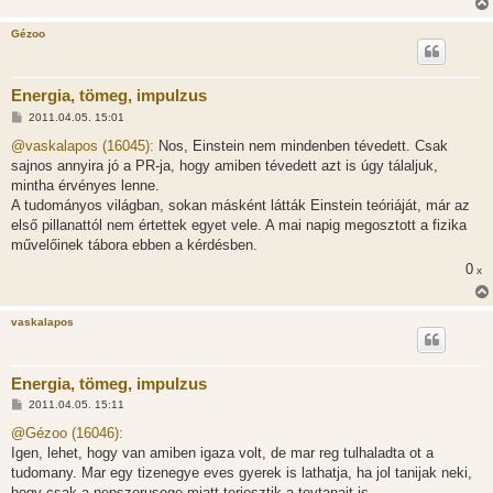
Gézoo
Energia, tömeg, impulzus
H
2011.04.05. 15:01
o
z
@vaskalapos (16045):
Nos, Einstein nem mindenben tévedett. Csak
z
sajnos annyira jó a PR-ja, hogy amiben tévedett azt is úgy tálaljuk,
á
s
mintha érvényes lenne.
z
A tudományos világban, sokan másként látták Einstein teóriáját, már az
ó
l
első pillanattól nem értettek egyet vele. A mai napig megosztott a fizika
á
művelőinek tábora ebben a kérdésben.
s
0
x
vaskalapos
Energia, tömeg, impulzus
H
2011.04.05. 15:11
o
z
@Gézoo (16046):
z
Igen, lehet, hogy van amiben igaza volt, de mar reg tulhaladta ot a
á
s
tudomany. Mar egy tizenegye eves gyerek is lathatja, ha jol tanijak neki,
z
hogy csak a nepszerusege miatt terjesztik a tevtanait is.