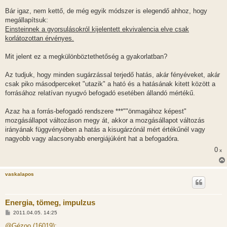
Bár igaz, nem kettő, de még egyik módszer is elegendő ahhoz, hogy
megállapítsuk:
Einsteinnek a gyorsulásokról kijelentett ekvivalencia elve csak
korlátozottan érvényes.
Mit jelent ez a megkülönböztethetőség a gyakorlatban?
Az tudjuk, hogy minden sugárzással terjedő hatás, akár fényéveket, akár
csak piko másodperceket "utazik" a ható és a hatásának kitett között a
forrásához relatívan nyugvó befogadó esetében állandó mértékű.
Azaz ha a forrás-befogadó rendszere ***""önmagához képest"
mozgásállapot változáson megy át, akkor a mozgásállapot változás
irányának függvényében a hatás a kisugárzónál mért értékűnél vagy
nagyobb vagy alacsonyabb energiájúként hat a befogadóra.
0
x
vaskalapos
Energia, tömeg, impulzus
H
2011.04.05. 14:25
o
z
@Gézoo (16019):