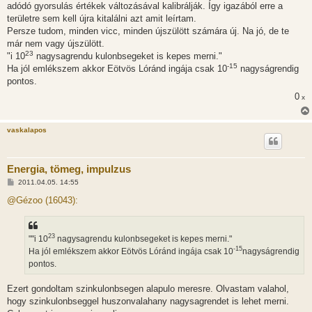
adódó gyorsulás értékek változásával kalibrálják. Így igazából erre a
s
területre sem kell újra kitalálni azt amit leírtam.
Persze tudom, minden vicc, minden újszülött számára új. Na jó, de te
már nem vagy újszülött.
23
"i 10
nagysagrendu kulonbsegeket is kepes merni."
-15
Ha jól emlékszem akkor Eötvös Lóránd ingája csak 10
nagyságrendig
pontos.
0
x
vaskalapos
Energia, tömeg, impulzus
H
2011.04.05. 14:55
o
z
@Gézoo (16043):
z
á
s
z
23
""i 10
nagysagrendu kulonbsegeket is kepes merni."
ó
l
-15
Ha jól emlékszem akkor Eötvös Lóránd ingája csak 10
nagyságrendig
á
pontos.
s
Ezert gondoltam szinkulonbsegen alapulo meresre. Olvastam valahol,
hogy szinkulonbseggel huszonvalahany nagysagrendet is lehet merni.