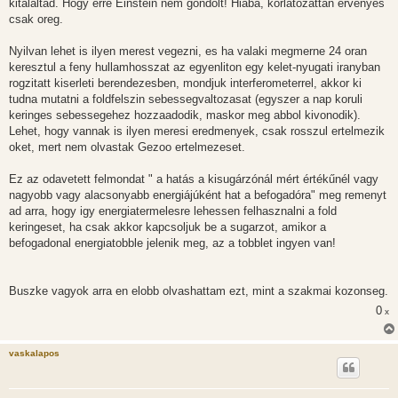
s
kitalaltad. Hogy erre Einstein nem gondolt! Hiaba, korlatozattan ervenyes
z
csak oreg.
ó
l
á
Nyilvan lehet is ilyen merest vegezni, es ha valaki megmerne 24 oran
s
keresztul a feny hullamhosszat az egyenliton egy kelet-nyugati iranyban
rogzitatt kiserleti berendezesben, mondjuk interferometerrel, akkor ki
tudna mutatni a foldfelszin sebessegvaltozasat (egyszer a nap koruli
keringes sebessegehez hozzaadodik, maskor meg abbol kivonodik).
Lehet, hogy vannak is ilyen meresi eredmenyek, csak rosszul ertelmezik
oket, mert nem olvastak Gezoo ertelmezeset.
Ez az odavetett felmondat " a hatás a kisugárzónál mért értékűnél vagy
nagyobb vagy alacsonyabb energiájúként hat a befogadóra" meg remenyt
ad arra, hogy igy energiatermelesre lehessen felhasznalni a fold
keringeset, ha csak akkor kapcsoljuk be a sugarzot, amikor a
befogadonal energiatobble jelenik meg, az a tobblet ingyen van!
Buszke vagyok arra en elobb olvashattam ezt, mint a szakmai kozonseg.
0
x
vaskalapos