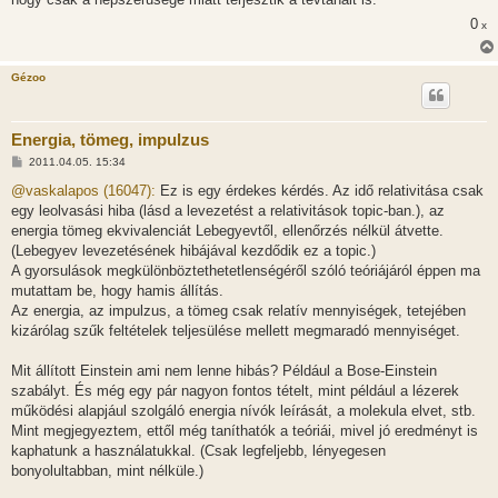
ó
l
0
x
á
s
Gézoo
Energia, tömeg, impulzus
H
2011.04.05. 15:34
o
z
@vaskalapos (16047):
Ez is egy érdekes kérdés. Az idő relativitása csak
z
egy leolvasási hiba (lásd a levezetést a relativitások topic-ban.), az
á
s
energia tömeg ekvivalenciát Lebegyevtől, ellenőrzés nélkül átvette.
z
(Lebegyev levezetésének hibájával kezdődik ez a topic.)
ó
l
A gyorsulások megkülönböztethetetlenségéről szóló teóriájáról éppen ma
á
mutattam be, hogy hamis állítás.
s
Az energia, az impulzus, a tömeg csak relatív mennyiségek, tetejében
kizárólag szűk feltételek teljesülése mellett megmaradó mennyiséget.
Mit állított Einstein ami nem lenne hibás? Például a Bose-Einstein
szabályt. És még egy pár nagyon fontos tételt, mint például a lézerek
működési alapjául szolgáló energia nívók leírását, a molekula elvet, stb.
Mint megjegyeztem, ettől még taníthatók a teóriái, mivel jó eredményt is
kaphatunk a használatukkal. (Csak legfeljebb, lényegesen
bonyolultabban, mint nélküle.)