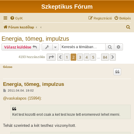
Szkeptikus Fórum
GyIK
Regisztráció
Belépés
K
Fórum kezdőlap
e
Energia, tömeg, impulzus
r
Keresés
Részlet
Válasz küldése
e
s
Oldal:
2
/
84
1
2
3
4
5
84
Előző
Következ
4193 hozzászólás
…
é
Gézoo
s
Energia, tömeg, impulzus
H
2011.04.04. 19:02
o
z
@vaskalapos (15994):
z
á
s
z
Ket test kozotti erot csak a ket test koze tett eromerevol lehet merni.
ó
l
á
Tehát szerinted a két testhez viszonyított.
s