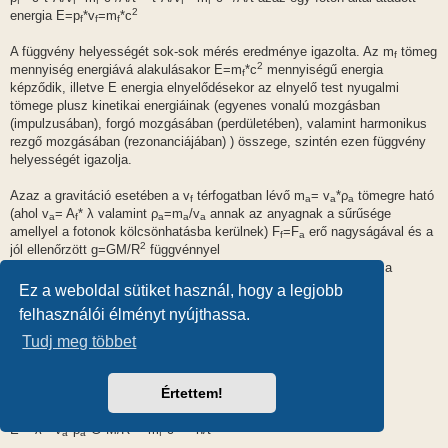
f
f
f
f
f
2
energia E=p
*v
=m
*c
f
f
f
A függvény helyességét sok-sok mérés eredménye igazolta. Az m
tömeg
f
2
mennyiség energiává alakulásakor E=m
*c
mennyiségű energia
f
képződik, illetve E energia elnyelődésekor az elnyelő test nyugalmi
tömege plusz kinetikai energiáinak (egyenes vonalú mozgásban
(impulzusában), forgó mozgásában (perdületében), valamint harmonikus
rezgő mozgásában (rezonanciájában) ) összege, szintén ezen függvény
helyességét igazolja.
Azaz a gravitáció esetében a v
térfogatban lévő m
= v
*ρ
tömegre ható
f
a
a
a
(ahol v
= A
* λ valamint ρ
=m
/v
annak az anyagnak a sűrűsége
a
f
a
a
a
amellyel a fotonok kölcsönhatásba kerülnek) F
=F
erő nagyságával és a
f
a
2
jól ellenőrzött g=GM/R
függvénnyel
-11
3
2
(ahol G= 6,67428 ± 0,00067 *10
[ m
/kg/s
]) meghatározható a
gravitációs potenciál értéke:
Ez a weboldal sütiket használ, hogy a legjobb
felhasználói élményt nyújthassa.
2
2
A
* λ * m
*G*M/R
/A
= m
*c
= h*f .. ahol c= f*λ .. / /Af
f
a
f
f
Tudj meg többet
2
2
E = λ * m
*G*M/R
= m
*c
= h*f .. vagy f=1/t alakkal:
a
f
2
2
Értettem!
E = λ * m
*G*M/R
= m
*c
= h/t
a
f
2
2
E = λ * v
*ρ
*G*M/R
= m
*c
= h/t
a
a
f