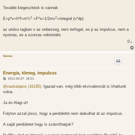
á
s
Tovabbi kiegeszitesk is vannak:
z
ó
2
2
l
E=p*v=h*f=m*c
=F*s=1/2mv
=integral (v*dp)
á
s
az utolso tagban v az sebesseg, nem terfogat, es p az impulzus, nem a
nyomas, es a szorzas vektorialis
0
x
Gézoo
Energia, tömeg, impulzus
H
2011.04.07. 18:21
o
z
@vaskalapos (16195):
Igazad van, még több ekvivalenciát is írhattunk
z
volna.
á
s
z
Ja és Alagi úr!
ó
l
á
Folyton azzal jössz, hogy a perdületté nem alakulhat át az impulzus..
s
A saját perdületet hogy is számíthatjuk?
2