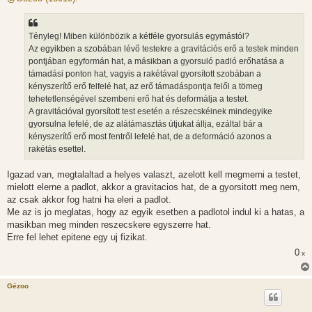
z
á
s
z
Tényleg! Miben különbözik a kétféle gyorsulás egymástól?
ó
l
Az egyikben a szobában lévő testekre a gravitációs erő a testek minden
á
pontjában egyformán hat, a másikban a gyorsuló padló erőhatása a
s
támadási ponton hat, vagyis a rakétával gyorsított szobában a
kényszerítő erő felfelé hat, az erő támadáspontja felől a tömeg
tehetetlenségével szembeni erő hat és deformálja a testet.
A gravitációval gyorsított test esetén a részecskéinek mindegyike
gyorsulna lefelé, de az alátámasztás útjukat állja, ezáltal bár a
kényszerítő erő most fentről lefelé hat, de a deformáció azonos a
rakétás esettel.
Igazad van, megtalaltad a helyes valaszt, azelott kell megmerni a testet,
mielott elerne a padlot, akkor a gravitacios hat, de a gyorsitott meg nem,
az csak akkor fog hatni ha eleri a padlot.
Me az is jo meglatas, hogy az egyik esetben a padlotol indul ki a hatas, a
masikban meg minden reszecskere egyszerre hat.
Erre fel lehet epitene egy uj fizikat.
0
x
Gézoo