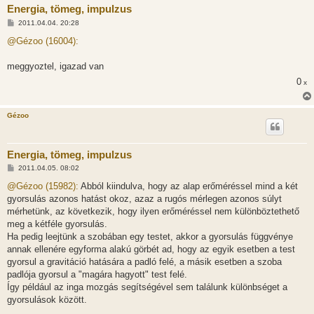
Energia, tömeg, impulzus
H
2011.04.04. 20:28
o
z
@Gézoo (16004):
z
á
s
meggyoztel, igazad van
z
0
ó
x
l
á
s
Gézoo
Energia, tömeg, impulzus
H
2011.04.05. 08:02
o
z
@Gézoo (15982):
Abból kiindulva, hogy az alap erőméréssel mind a két
z
gyorsulás azonos hatást okoz, azaz a rugós mérlegen azonos súlyt
á
s
mérhetünk, az következik, hogy ilyen erőméréssel nem különböztethető
z
meg a kétféle gyorsulás.
ó
l
Ha pedig leejtünk a szobában egy testet, akkor a gyorsulás függvénye
á
annak ellenére egyforma alakú görbét ad, hogy az egyik esetben a test
s
gyorsul a gravitáció hatására a padló felé, a másik esetben a szoba
padlója gyorsul a "magára hagyott" test felé.
Így például az inga mozgás segítségével sem találunk különbséget a
gyorsulások között.