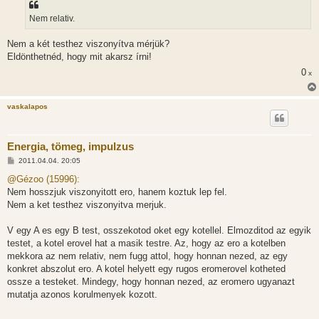
Nem relativ.
Nem a két testhez viszonyítva mérjük?
Eldönthetnéd, hogy mit akarsz írni!
0
x
vaskalapos
Energia, tömeg, impulzus
H
2011.04.04. 20:05
o
z
@Gézoo (15996):
z
Nem hosszjuk viszonyitott ero, hanem koztuk lep fel.
á
s
Nem a ket testhez viszonyitva merjuk.
z
ó
l
V egy A es egy B test, osszekotod oket egy kotellel. Elmozditod az egyik
á
testet, a kotel erovel hat a masik testre. Az, hogy az ero a kotelben
s
mekkora az nem relativ, nem fugg attol, hogy honnan nezed, az egy
konkret abszolut ero. A kotel helyett egy rugos eromerovel kotheted
ossze a testeket. Mindegy, hogy honnan nezed, az eromero ugyanazt
mutatja azonos korulmenyek kozott.