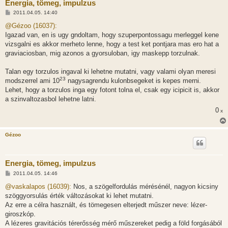
Energia, tömeg, impulzus
H
2011.04.05. 14:40
o
z
@Gézoo (16037):
z
Igazad van, en is ugy gndoltam, hogy szuperpontossagu merleggel kene
á
s
vizsgalni es akkor merheto lenne, hogy a test ket pontjara mas ero hat a
z
graviaciosban, mig azonos a gyorsuloban, igy maskepp torzulnak.
ó
l
á
Talan egy torzulos ingaval ki lehetne mutatni, vagy valami olyan meresi
s
23
modszerrel ami 10
nagysagrendu kulonbsegeket is kepes merni.
Lehet, hogy a torzulos inga egy fotont tolna el, csak egy icipicit is, akkor
a szinvaltozasbol lehetne latni.
0
x
Gézoo
Energia, tömeg, impulzus
H
2011.04.05. 14:46
o
z
@vaskalapos (16039):
Nos, a szögelfordulás mérésénél, nagyon kicsiny
z
szöggyorsulás érték változásokat ki lehet mutatni.
á
s
Az erre a célra használt, és tömegesen elterjedt műszer neve: lézer-
z
giroszkóp.
ó
l
A lézeres gravitációs térerősség mérő műszereket pedig a föld forgásából
á