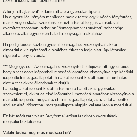
ezzel alacsonyabb frekvenciát mér.
A fény "elhajlásával" is kimutatható a gyorsulás típusa.
Ha a gyorsulás irányára merőleges merev testre egyik végén fényforrást,
másik végén skálát szerelünk, és ezt a testet leejtjük a rakétával
gyorsított szobában, akkor az "önmagához viszonyított" sebessége
állandó ezáltal egyenesen halad a fénysugár a skálához.
Ha pedig leesés közben gyorsul "önmagához viszonyítva" akkor
elmozdul a kisugárzástól a skálához érkezés ideje alatt, így látszólag
elgörbül a fény útvonala.
*** Megjegyzés: "Az önmagához viszonyított" kifejezést itt úgy értendő,
hogy a test adott időpontbeli mozgásállapotához viszonyítva egy későbbi
időpontbeli mozgásállapotát, ha a két időpont között nem állt erőhatás
alatt a test akkor állandónak tekintjük,
ha pedig a két időpont között a testre erő hatott azaz gyorsulást
szenvedett el, akkor az első időpontbeli mozgásállapotához viszonyítva a
második időpontra megváltozott a mozgásállapota, azaz attól a ponttól
ahol az első időpontbeli mozgásállapota alapján kellene lennie mozdult el.
Ez két módszer volt az "egyforma" erőhatást okozó gyorsulások
megkülönböztetésére.
Valaki tudna még más módszert is?