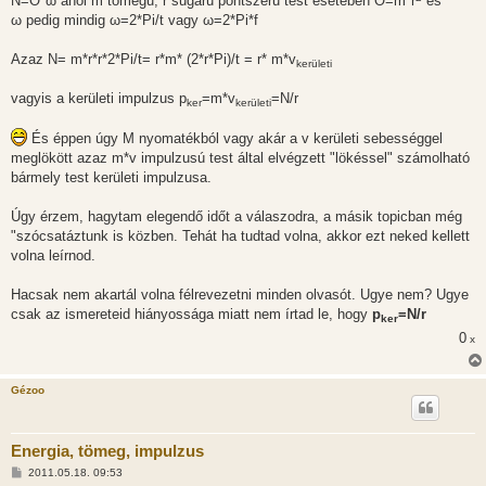
N=Θ*ω ahol m tömegű, r sugarú pontszerű test esetében Θ=m*r
és
ω pedig mindig ω=2*Pi/t vagy ω=2*Pi*f
Azaz N= m*r*r*2*Pi/t= r*m* (2*r*Pi)/t = r* m*v
kerületi
vagyis a kerületi impulzus p
=m*v
=N/r
ker
kerületi
És éppen úgy M nyomatékból vagy akár a v kerületi sebességgel
meglökött azaz m*v impulzusú test által elvégzett "lökéssel" számolható
bármely test kerületi impulzusa.
Úgy érzem, hagytam elegendő időt a válaszodra, a másik topicban még
"szócsatáztunk is közben. Tehát ha tudtad volna, akkor ezt neked kellett
volna leírnod.
Hacsak nem akartál volna félrevezetni minden olvasót. Ugye nem? Ugye
csak az ismereteid hiányossága miatt nem írtad le, hogy
p
=N/r
ker
0
x
Gézoo
Energia, tömeg, impulzus
H
2011.05.18. 09:53
o