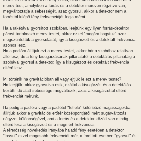
merev test, amelyiken a forrás és a detektor mereven rögzítve van,
megváltoztatja a sebességét, azaz gyorsul, akkor a detektor nem a
forrástól kilépő fény frekvenciáját fogja mérni.
Ha a rakétával gyorsított szobában, leejtünk egy ilyen forrás-detektor
párost tartalmazó merev testet, akkor ezzel "magára hagytuk" azaz
megszüntettük a gyorsulását, így a kisugárzott és a detektált frekvencia
azonos lesz.
Ha a padlóra állítjuk ezt a merev testet, akkor bár a szobához relatívan
álló lesz, de a fény kisugárzásának pillanatától a detektálás pillanatáig a
szobával gyorsul a detektor, így a kisugárzott és detektált frekvencia
eltérő lesz.
Mi történik ha gravitációban áll vagy ejtjük le ezt a merev testet?
Ha leejtjük, akkor gyorsulva esik, ezáltal a kisugárzás és a detektálás
közötti idő alatt sebessége megváltozik, azaz a kisugárzottól eltérő
frekvenciát mérünk.
Ha pedig a padlóra vagy a padlótól "felfelé" különböző magasságokba
állítjuk akkor a gravitációs erőtér középpontjától mért sugárváltozás
négyzet különbségével, ami a forrás és a detektor között van mindig
eltérő lesz a kisugárzott és a megmért frekvencia.
A térerősség növekedés irányába haladó fény esetében a detektor
"lassul" ezzel magasabb frekvenciát mér, a fordított esetben "gyorsul" és