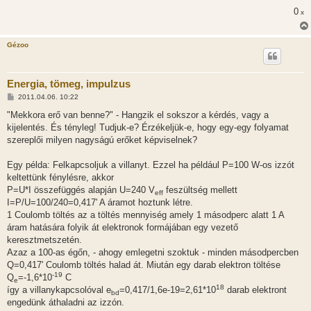
z
ó
0
x
l
á
s
Gézoo
Energia, tömeg, impulzus
H
2011.04.06. 10:22
o
z
"Mekkora erő van benne?" - Hangzik el sokszor a kérdés, vagy a
z
kijelentés. És tényleg! Tudjuk-e? Érzékeljük-e, hogy egy-egy folyamat
á
s
szereplői milyen nagyságú erőket képviselnek?
z
ó
l
Egy példa: Felkapcsoljuk a villanyt. Ezzel ha például P=100 W-os izzót
á
keltettünk fénylésre, akkor
s
P=U*I összefüggés alapján U=240 V
feszültség mellett
eff
I=P/U=100/240=0,417' A áramot hoztunk létre.
1 Coulomb töltés az a töltés mennyiség amely 1 másodperc alatt 1 A
áram hatására folyik át elektronok formájában egy vezető
keresztmetszetén.
Azaz a 100-as égőn, - ahogy emlegetni szoktuk - minden másodpercben
Q=0,417' Coulomb töltés halad át. Miután egy darab elektron töltése
-19
Q
=-1,6*10
C
e
18
így a villanykapcsolóval e
=0,417/1,6e-19=2,61*10
darab elektront
bd
engedünk áthaladni az izzón.