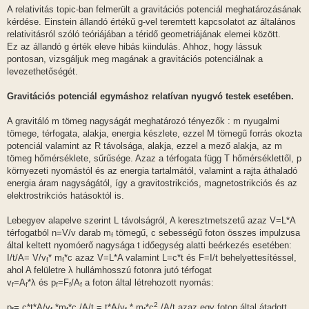
z
A relativitás topic-ban felmerült a gravitációs potenciál meghatározásának
z
kérdése. Einstein állandó értékű g-vel teremtett kapcsolatot az általános
á
s
relativitásról szóló teóriájában a téridő geometriájának elemei között.
z
Ez az állandó g érték eleve hibás kiindulás. Ahhoz, hogy lássuk
ó
l
pontosan, vizsgáljuk meg magának a gravitációs potenciálnak a
á
levezethetőségét.
s
Gravitációs potenciál egymáshoz relatívan nyugvó testek esetében.
A gravitáló m tömeg nagyságát meghatározó tényezők : m nyugalmi
tömege, térfogata, alakja, energia készlete, ezzel M tömegű forrás okozta
potenciál valamint az R távolsága, alakja, ezzel a mező alakja, az m
tömeg hőmérséklete, sűrűsége. Azaz a térfogata függ T hőmérséklettől, p
környezeti nyomástól és az energia tartalmától, valamint a rajta áthaladó
energia áram nagyságától, így a gravitostrikciós, magnetostrikciós és az
elektrostrikciós hatásoktól is.
Lebegyev alapelve szerint L távolságról, A keresztmetszetű azaz V=L*A
térfogatból n=V/v darab m
tömegű, c sebességű foton összes impulzusa
f
által keltett nyomóerő nagysága t időegység alatti beérkezés esetében:
I/t/A= V/v
* m
*c azaz V=L*A valamint L=c*t és F=I/t behelyettesítéssel,
f
f
ahol A felületre λ hullámhosszú fotonra jutó térfogat
v
=A
*λ és p
=F
/A
a foton által létrehozott nyomás:
f
f
f
f
f
2
p
= c*t*A/v
*m
*c /A/t = t*A/v
* m
*c
/A/t azaz egy foton által átadott