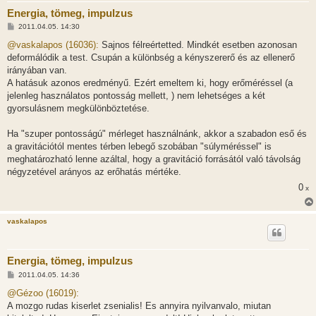
Energia, tömeg, impulzus
H
2011.04.05. 14:30
o
z
@vaskalapos (16036):
Sajnos félreértetted. Mindkét esetben azonosan
z
deformálódik a test. Csupán a különbség a kényszererő és az ellenerő
á
s
irányában van.
z
A hatásuk azonos eredményű. Ezért emeltem ki, hogy erőméréssel (a
ó
l
jelenleg használatos pontosság mellett, ) nem lehetséges a két
á
gyorsulásnem megkülönböztetése.
s
Ha "szuper pontosságú" mérleget használnánk, akkor a szabadon eső és
a gravitációtól mentes térben lebegő szobában "súlyméréssel" is
meghatározható lenne azáltal, hogy a gravitáció forrásától való távolság
négyzetével arányos az erőhatás mértéke.
0
x
vaskalapos
Energia, tömeg, impulzus
H
2011.04.05. 14:36
o
z
@Gézoo (16019):
z
A mozgo rudas kiserlet zsenialis! Es annyira nyilvanvalo, miutan
á