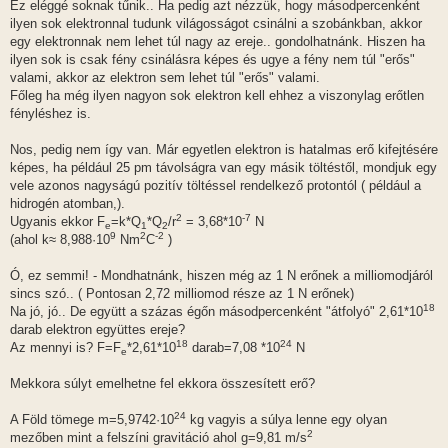
Ez eléggé soknak tűnik.. Ha pedig azt nézzük, hogy másodpercenként
ilyen sok elektronnal tudunk világosságot csinálni a szobánkban, akkor
egy elektronnak nem lehet túl nagy az ereje.. gondolhatnánk. Hiszen ha
ilyen sok is csak fény csinálásra képes és ugye a fény nem túl "erős"
valami, akkor az elektron sem lehet túl "erős" valami.
Főleg ha még ilyen nagyon sok elektron kell ehhez a viszonylag erőtlen
fényléshez is.
Nos, pedig nem így van. Már egyetlen elektron is hatalmas erő kifejtésére
képes, ha például 25 pm távolságra van egy másik töltéstől, mondjuk egy
vele azonos nagyságú pozitív töltéssel rendelkező protontól ( például a
hidrogén atomban,).
2
-7
Ugyanis ekkor F
=k*Q
*Q
/r
= 3,68*10
N
e
1
2
9
2
-2
(ahol k≈ 8,988·10
Nm
C
)
Ó, ez semmi! - Mondhatnánk, hiszen még az 1 N erőnek a milliomodjáról
sincs szó.. ( Pontosan 2,72 milliomod része az 1 N erőnek)
18
Na jó, jó.. De együtt a százas égőn másodpercenként "átfolyó" 2,61*10
darab elektron együttes ereje?
18
24
Az mennyi is? F=F
*2,61*10
darab=7,08 *10
N
e
Mekkora súlyt emelhetne fel ekkora összesített erő?
24
A Föld tömege m=5,9742·10
kg vagyis a súlya lenne egy olyan
2
mezőben mint a felszíni gravitáció ahol g=9,81 m/s