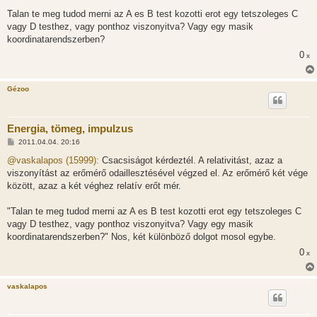
Talan te meg tudod merni az A es B test kozotti erot egy tetszoleges C
vagy D testhez, vagy ponthoz viszonyitva? Vagy egy masik
koordinatarendszerben?
0
x
Gézoo
Energia, tömeg, impulzus
H
2011.04.04. 20:16
o
z
@vaskalapos (15999):
Csacsiságot kérdeztél. A relativitást, azaz a
z
viszonyítást az erőmérő odaillesztésével végzed el. Az erőmérő két vége
á
s
között, azaz a két véghez relatív erőt mér.
z
ó
l
"Talan te meg tudod merni az A es B test kozotti erot egy tetszoleges C
á
vagy D testhez, vagy ponthoz viszonyitva? Vagy egy masik
s
koordinatarendszerben?" Nos, két különböző dolgot mosol egybe.
0
x
vaskalapos