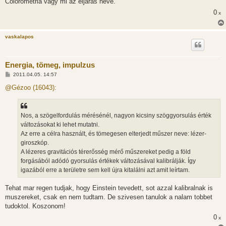
Colorometria vagy mi az eljaras neve.
0
x
vaskalapos
Energia, tömeg, impulzus
H
2011.04.05. 14:57
o
z
@Gézoo (16043):
z
á
s
z
Nos, a szögelfordulás mérésénél, nagyon kicsiny szöggyorsulás érték
ó
l
változásokat ki lehet mutatni.
á
Az erre a célra használt, és tömegesen elterjedt műszer neve: lézer-
s
giroszkóp.
A lézeres gravitációs térerősség mérő műszereket pedig a föld
forgásából adódó gyorsulás értékek változásával kalibrálják. Így
igazából erre a területre sem kell újra kitalálni azt amit leírtam.
Tehat mar regen tudjak, hogy Einstein tevedett, sot azzal kalibralnak is
muszereket, csak en nem tudtam. De szivesen tanulok a nalam tobbet
tudoktol. Koszonom!
0
x