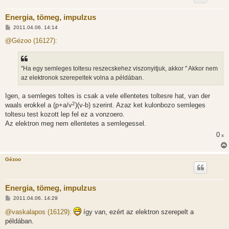
Energia, tömeg, impulzus
H
2011.04.06. 14:14
o
z
@Gézoo (16127):
z
á
s
z
"Ha egy semleges toltesu reszecskehez viszonyitjuk, akkor " Akkor nem
ó
l
az elektronok szerepeltek volna a példában.
á
s
Igen, a semleges toltes is csak a vele ellentetes toltesre hat, van der
2
waals erokkel a (p+a/v
)(v-b) szerint. Azaz ket kulonbozo semleges
toltesu test kozott lep fel ez a vonzoero.
Az elektron meg nem ellentetes a semlegessel.
0
x
Gézoo
Energia, tömeg, impulzus
H
2011.04.06. 14:29
o
z
@vaskalapos (16129):
így van, ezért az elektron szerepelt a
z
példában.
á
s