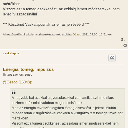
mértékben.
Viszont ezt a tömeg csökkenést, az ezidáig ismert módszerekkel nem
lehet "visszacsinálni".
*** Köszönet Vaskalaposnak az elírás jelzéséért! ***
A hozzászólást 2 alkalommal szerkesztették, utoljára
Gézoo
2011.04.05. 16:51-kor.
0
x
vaskalapos
Energia, tömeg, impulzus
H
2011.04.05. 16:10
o
z
@Gézoo (16048):
z
á
s
z
A nagyobb baj azokkal a gyorsulásokkal van, amik a szimmetrikus
ó
l
aszimmetriák miatt valóban megsemmisülnek.
á
Mert az energia elvesztés egyben tömeg elvesztést is jelent. Miután
s
minden foton kisugárzásával csökken a kisugárzó test tömege: m=h*f/c2
mértékben.
Viszont ezt a tömeg csökkenést, az ezidáig ismert módszerekkel nem