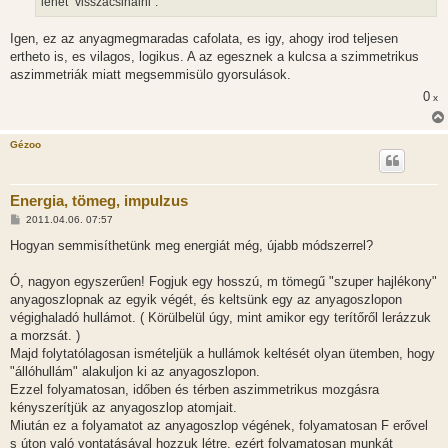
lehet "visszacsinálni".
Igen, ez az anyagmegmaradas cafolata, es igy, ahogy irod teljesen
ertheto is, es vilagos, logikus. A az egesznek a kulcsa a szimmetrikus
aszimmetriák miatt megsemmisülo gyorsulások.
0
x
Gézoo
Energia, tömeg, impulzus
H
2011.04.06. 07:57
o
z
Hogyan semmisíthetünk meg energiát még, újabb módszerrel?
z
á
s
Ó, nagyon egyszerűen! Fogjuk egy hosszú, m tömegű "szuper hajlékony"
z
anyagoszlopnak az egyik végét, és keltsünk egy az anyagoszlopon
ó
l
végighaladó hullámot. ( Körülbelül úgy, mint amikor egy terítőről lerázzuk
á
a morzsát. )
s
Majd folytatólagosan ismételjük a hullámok keltését olyan ütemben, hogy
"állóhullám" alakuljon ki az anyagoszlopon.
Ezzel folyamatosan, időben és térben aszimmetrikus mozgásra
kényszerítjük az anyagoszlop atomjait.
Miután ez a folyamatot az anyagoszlop végének, folyamatosan F erővel
s úton való vontatásával hozzuk létre, ezért folyamatosan munkát