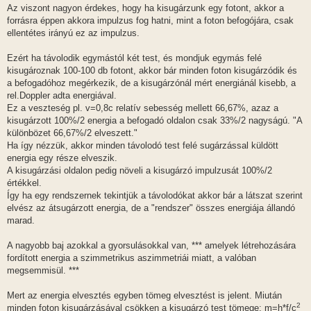
Az viszont nagyon érdekes, hogy ha kisugárzunk egy fotont, akkor a
forrásra éppen akkora impulzus fog hatni, mint a foton befogójára, csak
ellentétes irányú ez az impulzus.
Ezért ha távolodik egymástól két test, és mondjuk egymás felé
kisugároznak 100-100 db fotont, akkor bár minden foton kisugárzódik és
a befogadóhoz megérkezik, de a kisugárzónál mért energiánál kisebb, a
rel.Doppler adta energiával.
Ez a veszteség pl. v=0,8c relatív sebesség mellett 66,67%, azaz a
kisugárzott 100%/2 energia a befogadó oldalon csak 33%/2 nagyságú. "A
különbözet 66,67%/2 elveszett."
Ha így nézzük, akkor minden távolodó test felé sugárzással küldött
energia egy része elveszik.
A kisugárzási oldalon pedig növeli a kisugárzó impulzusát 100%/2
értékkel.
Így ha egy rendszernek tekintjük a távolodókat akkor bár a látszat szerint
elvész az átsugárzott energia, de a "rendszer" összes energiája állandó
marad.
A nagyobb baj azokkal a gyorsulásokkal van, *** amelyek létrehozására
fordított energia a szimmetrikus aszimmetriái miatt, a valóban
megsemmisül. ***
Mert az energia elvesztés egyben tömeg elvesztést is jelent. Miután
2
minden foton kisugárzásával csökken a kisugárzó test tömege: m=h*f/c