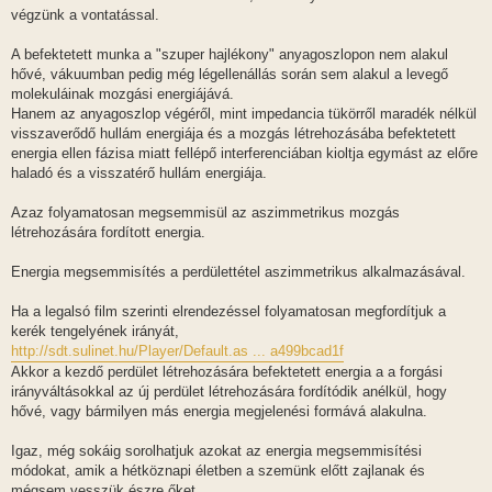
végzünk a vontatással.
A befektetett munka a "szuper hajlékony" anyagoszlopon nem alakul
hővé, vákuumban pedig még légellenállás során sem alakul a levegő
molekuláinak mozgási energiájává.
Hanem az anyagoszlop végéről, mint impedancia tükörről maradék nélkül
visszaverődő hullám energiája és a mozgás létrehozásába befektetett
energia ellen fázisa miatt fellépő interferenciában kioltja egymást az előre
haladó és a visszatérő hullám energiája.
Azaz folyamatosan megsemmisül az aszimmetrikus mozgás
létrehozására fordított energia.
Energia megsemmisítés a perdülettétel aszimmetrikus alkalmazásával.
Ha a legalsó film szerinti elrendezéssel folyamatosan megfordítjuk a
kerék tengelyének irányát,
http://sdt.sulinet.hu/Player/Default.as ... a499bcad1f
Akkor a kezdő perdület létrehozására befektetett energia a a forgási
irányváltásokkal az új perdület létrehozására fordítódik anélkül, hogy
hővé, vagy bármilyen más energia megjelenési formává alakulna.
Igaz, még sokáig sorolhatjuk azokat az energia megsemmisítési
módokat, amik a hétköznapi életben a szemünk előtt zajlanak és
mégsem vesszük észre őket.