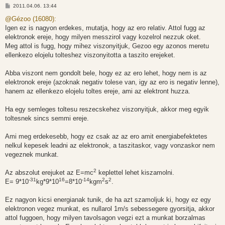
H
2011.04.06. 13:44
o
z
@Gézoo (16080):
z
Igen ez is nagyon erdekes, mutatja, hogy az ero relativ. Attol fugg az
á
s
elektronok ereje, hogy milyen messzirol vagy kozelrol nezzuk oket.
z
Meg attol is fugg, hogy mihez viszonyitjuk, Gezoo egy azonos meretu
ó
l
ellenkezo elojelu tolteshez viszonyitotta a taszito erejeket.
á
s
Abba viszont nem gondolt bele, hogy ez az ero lehet, hogy nem is az
elektronok ereje (azoknak negativ tolese van, igy az ero is negativ lenne),
hanem az ellenkezo elojelu toltes ereje, ami az elektront huzza.
Ha egy semleges toltesu reszecskehez viszonyitjuk, akkor meg egyik
toltesnek sincs semmi ereje.
Ami meg erdekesebb, hogy ez csak az az ero amit energiabefektetes
nelkul kepesek leadni az elektronok, a taszitaskor, vagy vonzaskor nem
vegeznek munkat.
2
Az abszolut erejuket az E=mc
keplettel lehet kiszamolni.
-31
16
-14
2
2
E= 9*10
kg*9*10
=8*10
kgm
s
.
Ez nagyon kicsi energianak tunik, de ha azt szamoljuk ki, hogy ez egy
elektronon vegez munkat, es nullarol 1m/s sebessegere gyorsitja, akkor
attol fuggoen, hogy milyen tavolsagon vegzi ezt a munkat borzalmas