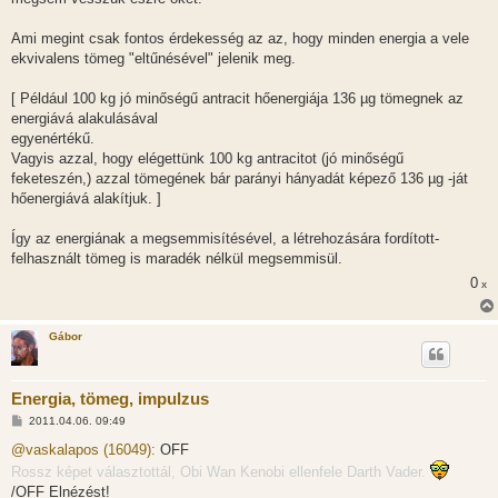
Ami megint csak fontos érdekesség az az, hogy minden energia a vele
ekvivalens tömeg "eltűnésével" jelenik meg.
[ Például 100 kg jó minőségű antracit hőenergiája 136 µg tömegnek az
energiává alakulásával
egyenértékű.
Vagyis azzal, hogy elégettünk 100 kg antracitot (jó minőségű
feketeszén,) azzal tömegének bár parányi hányadát képező 136 µg -ját
hőenergiává alakítjuk. ]
Így az energiának a megsemmisítésével, a létrehozására fordított-
felhasznált tömeg is maradék nélkül megsemmisül.
0
x
Gábor
Energia, tömeg, impulzus
H
2011.04.06. 09:49
o
z
@vaskalapos (16049):
OFF
z
Rossz képet választottál, Obi Wan Kenobi ellenfele Darth Vader.
á
s
/OFF Elnézést!