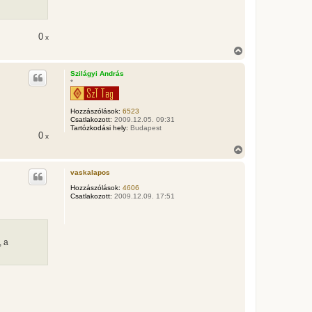
0
x
V
i
s
Szilágyi András
s
*
z
a
a
Hozzászólások:
6523
t
Csatlakozott:
2009.12.05. 09:31
e
Tartózkodási hely:
Budapest
0
x
t
e
V
j
i
é
s
vaskalapos
r
s
e
z
Hozzászólások:
4606
Csatlakozott:
2009.12.09. 17:51
a
a
t
e
t
, a
e
j
é
r
e