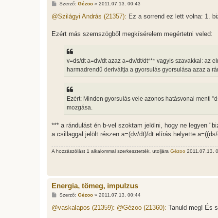
H
Szerző:
Gézoo
»
2011.07.13. 00:43
o
z
@Szilágyi András (21357):
Ez a sorrend ez lett volna: 1. 
z
á
s
Ezért más szemszögből megkísérelem megértetni veled:
z
ó
l
á
v=ds/dt a=dv/dt azaz a=dv/dt/dt*** vagyis szavakkal: az e
s
harmadrendű deriváltja a gyorsulás gyorsulása azaz a rá
Ezért: Minden gyorsulás vele azonos hatásvonal menti "d
mozgása.
*** a rándulást én b-vel szoktam jelölni, hogy ne legyen "bi
a csillaggal jelölt részen a=(dv/dt)/dt elírás helyette a=((ds/
A hozzászólást 1 alkalommal szerkesztették, utoljára
Gézoo
2011.07.13. 0
Energia, tömeg, impulzus
H
Szerző:
Gézoo
»
2011.07.13. 00:44
o
z
@vaskalapos (21359):
@Gézoo (21360):
Tanuld meg! És sz
z
á