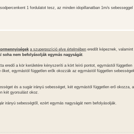
odpercenkent 1 fordulatot tesz, az minden idopillanatban 1m/s sebesseggel 
ktormennyiségek
a szuperpozíció elve értelmében
eredőt képeznek, valamint 
al
soha nem befolyásolják egymás nagyságát
.
a eredő a kör kerületére kényszeríti a kört leíró pontot, egymástól független
e őket, egymástól független erők okozzák az egymástól független sebessége
ességet és a sugár irányú sebességet, két egymástól független erő okozza, a
en két gyorsulást okoz.
gár irányú sebességtől, ezért egymás nagyságát nem befolyásolják.