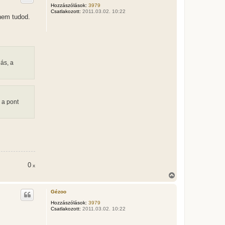
z
Hozzászólások:
3979
Csatlakozott:
2011.03.02. 10:22
a
 nem tudod.
a
t
e
t
e
j
é
lás, a
r
e
 a pont
0
x
V
i
s
Gézoo
s
z
Hozzászólások:
3979
Csatlakozott:
2011.03.02. 10:22
a
a
t