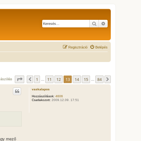
Keresés
Részletes keresés
Regisztráció
Belépés
Oldal:
13
/
84
1
11
12
13
14
15
84
Előző
Következő
zászólás
…
…
vaskalapos
Hozzászólások:
4606
Csatlakozott:
2009.12.09. 17:51
vagy mező