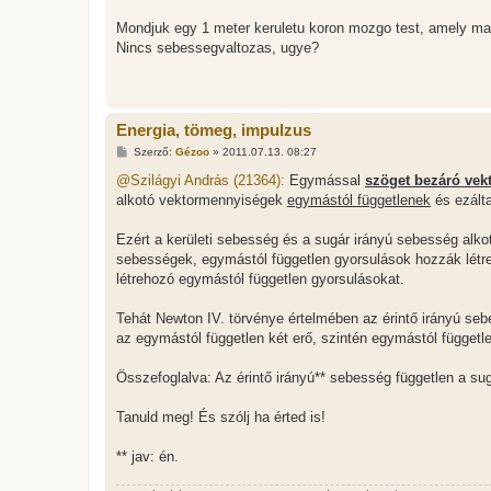
Mondjuk egy 1 meter keruletu koron mozgo test, amely mas
Nincs sebessegvaltozas, ugye?
Energia, tömeg, impulzus
H
Szerző:
Gézoo
»
2011.07.13. 08:27
o
z
@Szilágyi András (21364):
Egymással
szöget bezáró ve
z
alkotó vektormennyiségek
egymástól függetlenek
és ezált
á
s
z
Ezért a kerületi sebesség és a sugár irányú sebesség alkott
ó
l
sebességek, egymástól független gyorsulások hozzák létr
á
létrehozó egymástól független gyorsulásokat.
s
Tehát Newton IV. törvénye értelmében az érintő irányú seb
az egymástól független két erő, szintén egymástól függetl
Összefoglalva: Az érintő irányú** sebesség független a su
Tanuld meg! És szólj ha érted is!
** jav: én.