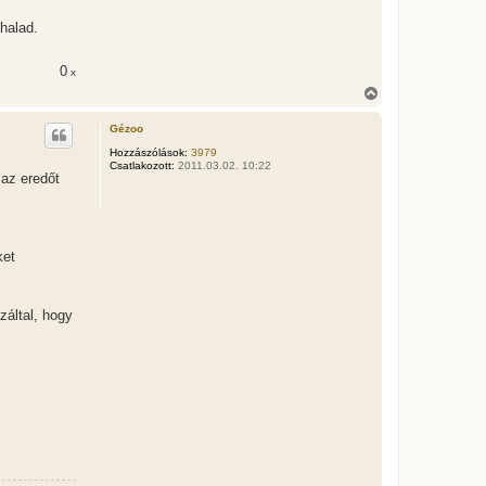
halad.
0
x
V
i
s
Gézoo
s
z
Hozzászólások:
3979
Csatlakozott:
2011.03.02. 10:22
a
az eredőt
a
t
e
t
e
ket
j
é
r
e
záltal, hogy