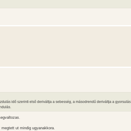
ozdulás idő szerinti első deriváltja a sebesség, a másodrendű deriváltja a gyorsulás
ndulás.
segvaltozas.
 megtett ut mindig ugyanakkora.