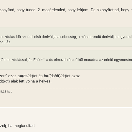
bizonyítod, hogy tudod, 2. megérdemled, hogy leírjam. De bizonyítottad, hogy
lmozdulás idő szerinti első deriváltja a sebesség, a másodrendű deriváltja a gyorsu
ndulás.
s" elmozdulással jár. Enélkül a ds elmozdulás nélkül maradna az érintő egyenesén
zarr" azaz a=(ds/dt)/dt és b=((ds/dt)/dt)/dt azaz
dt)/dt) alak lett volna a helyes.
8:18-kor.
ólj, ha megtanultad!