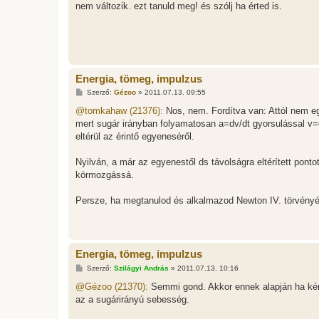
s
nem változik. ezt tanuld meg! és szólj ha érted is.
z
ó
l
á
s
Energia, tömeg, impulzus
H
Szerző:
Gézoo
»
2011.07.13. 09:55
o
z
@tomkahaw (21376):
Nos, nem. Fordítva van: Attól nem eg
z
mert sugár irányban folyamatosan a=dv/dt gyorsulással v
á
s
eltérül az érintő egyeneséről.
z
ó
l
Nyilván, a már az egyenestől ds távolságra eltérített pont
á
körmozgássá.
s
Persze, ha megtanulod és alkalmazod Newton IV. törvényé
Energia, tömeg, impulzus
H
Szerző:
Szilágyi András
»
2011.07.13. 10:16
o
z
@Gézoo (21370):
Semmi gond. Akkor ennek alapján ha kér
z
az a sugárirányú sebesség.
á
s
z