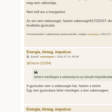
meg nem változtatja.
Nem kell ero a mozgashoz.
Az ero nem sebesseget, hanem sebessegVALTOZAST okoz. A
kivaltotta gyorsulas.
A hozzászólást 1 alkalommal szerkesztették, utoljára
vaskalapos
2011.07.1
Energia, tömeg, impulzus
H
Szerző:
vaskalapos
»
2011.07.13. 00:38
o
z
@Gézoo (21354):
z
á
s
z
lehet-e merőleges a sebesség és az irányát megváltoztat
ó
l
á
A gyorsulas nem a sebessegre hat, hanem a testre.
s
Egy test gyorsulasa lehet meroleges a test sebessegere.
Energia, tömeg, impulzus