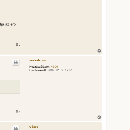
ja az ero
0
x
V
i
s
vaskalapos
s
z
Hozzászólások:
4606
Csatlakozott:
2009.12.09. 17:51
a
a
t
e
t
e
j
é
r
e
0
x
V
i
s
Gézoo
s