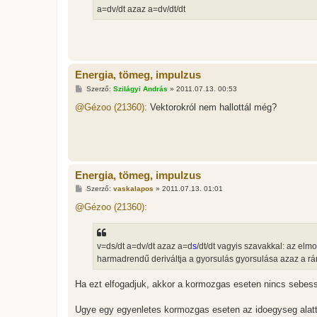
a=dv/dt azaz a=dv/dt/dt
Energia, tömeg, impulzus
H
Szerző:
Szilágyi András
»
2011.07.13. 00:53
o
z
@Gézoo (21360):
Vektorokról nem hallottál még?
z
á
s
z
ó
l
á
Energia, tömeg, impulzus
s
H
Szerző:
vaskalapos
»
2011.07.13. 01:01
o
z
@Gézoo (21360):
z
á
s
z
v=ds/dt a=dv/dt azaz a=d
s
/dt/dt vagyis szavakkal: az elm
ó
l
harmadrendű deriváltja a gyorsulás gyorsulása azaz a rá
á
s
Ha ezt elfogadjuk, akkor a kormozgas eseten nincs sebes
Ugye egy egyenletes kormozgas eseten az idoegyseg alatt