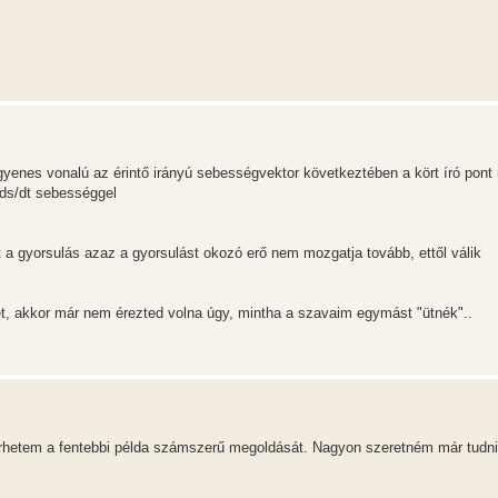
yenes vonalú az érintő irányú sebességvektor következtében a kört író pon
=ds/dt sebességgel
ot a gyorsulás azaz a gyorsulást okozó erő nem mozgatja tovább, ettől válik
t, akkor már nem érezted volna úgy, mintha a szavaim egymást "ütnék"..
hetem a fentebbi példa számszerű megoldását. Nagyon szeretném már tudni