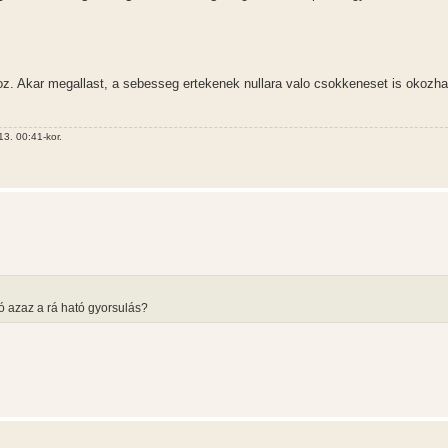
kar megallast, a sebesseg ertekenek nullara valo csokkeneset is okozhat
3. 00:41-kor.
ó azaz a rá ható gyorsulás?