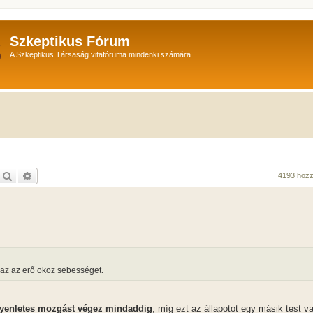
Szkeptikus Fórum
A Szkeptikus Társaság vitafóruma mindenki számára
Keresés
Részletes keresés
4193 hoz
zaz az erő okoz sebességet.
yenletes mozgást végez mindaddig
, míg ezt az állapotot egy másik test 