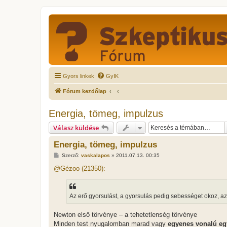
Gyors linkek
GyIK
Fórum kezdőlap
Energia, tömeg, impulzus
Válasz küldése
Energia, tömeg, impulzus
H
Szerző:
vaskalapos
»
2011.07.13. 00:35
o
z
@Gézoo (21350):
z
á
s
z
Az erő gyorsulást, a gyorsulás pedig sebességet okoz, a
ó
l
á
Newton első törvénye – a tehetetlenség törvénye
s
Minden test nyugalomban marad vagy
egyenes vonalú eg