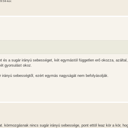
9:04-kor.
t és a sugár irányú sebességet, két egymástól független erő okozza, azáltal
ét gyorsulást okoz.
ár irányú sebességtől, ezért egymás nagyságát nem befolyásolják.
t. körmozgásnak nincs sugár irányú sebessége, pont ettöl leaz kör a kör, ho