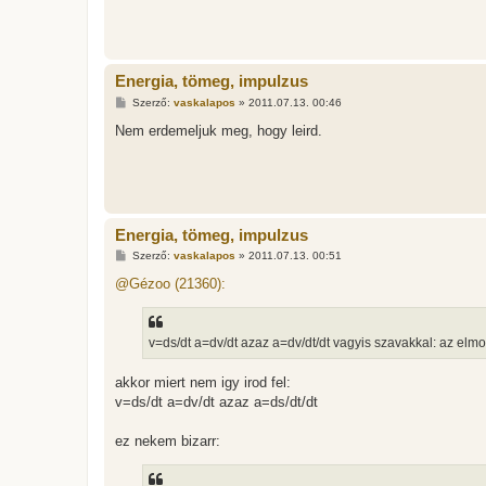
s
z
ó
l
á
Energia, tömeg, impulzus
s
H
Szerző:
vaskalapos
»
2011.07.13. 00:46
o
z
Nem erdemeljuk meg, hogy leird.
z
á
s
z
ó
l
á
Energia, tömeg, impulzus
s
H
Szerző:
vaskalapos
»
2011.07.13. 00:51
o
z
@Gézoo (21360):
z
á
s
z
v=ds/dt a=dv/dt azaz a=dv/dt/dt vagyis szavakkal: az elmo
ó
l
á
akkor miert nem igy irod fel:
s
v=ds/dt a=dv/dt azaz a=ds/dt/dt
ez nekem bizarr: