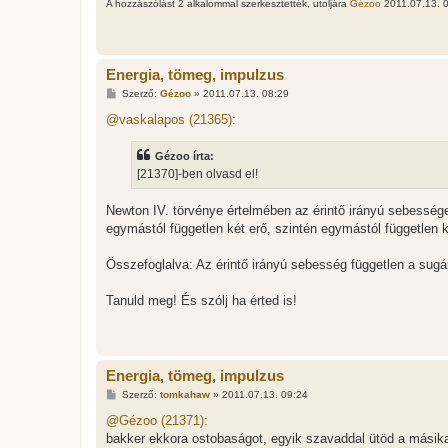
A hozzászólást 2 alkalommal szerkesztették, utoljára
Gézoo
2011.07.13. 0
Energia, tömeg, impulzus
H
Szerző:
Gézoo
»
2011.07.13. 08:29
o
z
@vaskalapos (21365):
z
á
s
Gézoo írta:
z
[21370]-ben olvasd el!
ó
l
á
Newton IV. törvénye értelmében az érintő irányú sebessége
s
egymástól független két erő, szintén egymástól független k
Összefoglalva: Az érintő irányú sebesség független a sug
Tanuld meg! És szólj ha érted is!
Energia, tömeg, impulzus
H
Szerző:
tomkahaw
»
2011.07.13. 09:24
o
z
@Gézoo (21371):
z
bakker ekkora ostobaságot, egyik szavaddal ütöd a másika
á