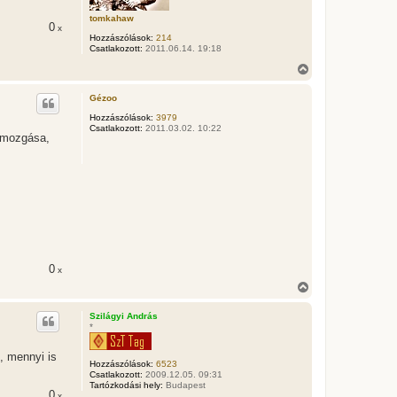
e
t
tomkahaw
0
x
e
Hozzászólások:
214
j
Csatlakozott:
2011.06.14. 19:18
é
r
V
e
i
s
Gézoo
s
z
Hozzászólások:
3979
Csatlakozott:
2011.03.02. 10:22
a
t mozgása,
a
t
e
t
e
j
é
r
e
0
x
V
i
s
Szilágyi András
s
*
z
a
, mennyi is
a
Hozzászólások:
6523
t
Csatlakozott:
2009.12.05. 09:31
e
Tartózkodási hely:
Budapest
0
x