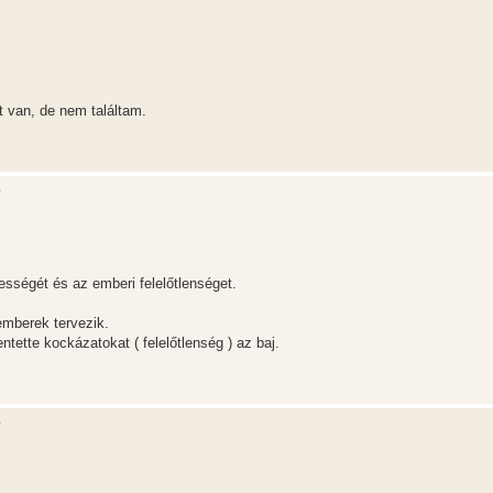
t van, de nem találtam.
?
sségét és az emberi felelőtlenséget.
emberek tervezik.
tette kockázatokat ( felelőtlenség ) az baj.
?