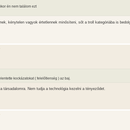
mikor én nem találom ezt
k, kénytelen vagyok értetlennek minősíteni, sőt a troll kategóriába is bedol
?
ntette kockázatokat ( felelőtlenség ) az baj.
 a társadalomra. Nem tudja a technológia kezelni a tényeződet.
?