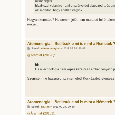
akkor segíts ..
ó
l
hivatkozol valamire - amire az érveidet alapozod ... és a
á
azt mondod, hogy értetlen vagyok ..
s
Hogyan kerested? Ha semmi jelét nem mutatod fel értelemne
magad.
Atomenergia .. Betiltsuk-e mi is mint a Németek 
H
Szerző:
mimindannyian
»
2011.09.24. 20:49
o
z
@Áramlat (28126):
z
á
s
z
Ha a technológia nem képes kezelni az emberi tényező jele
ó
l
á
Szerintem ne használd az internetet! Kockázatot jelentesz
s
Atomenergia .. Betiltsuk-e mi is mint a Németek 
H
Szerző:
ge3lan
»
2011.09.24. 20:50
o
z
@Áramlat (28131):