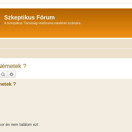
Szkeptikus Fórum
A Szkeptikus Társaság vitafóruma mindenki számára
 Németek ?
Keresés
Részletes keresés
metek ?
ikor én nem találom ezt