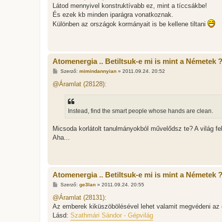
z
Látod mennyivel konstruktívabb ez, mint a tíccsákbe!
á
s
És ezek kb minden iparágra vonatkoznak.
z
Különben az országok kormányait is be kellene tiltani
ó
l
á
s
Atomenergia .. Betiltsuk-e mi is mint a Németek 
H
Szerző:
mimindannyian
»
2011.09.24. 20:52
o
z
@Áramlat (28128):
z
á
s
z
Instead, find the smart people whose hands are clean.
ó
l
á
Micsoda korlátolt tanulmányokból művelődsz te? A világ f
s
Aha...
Atomenergia .. Betiltsuk-e mi is mint a Németek 
H
Szerző:
ge3lan
»
2011.09.24. 20:55
o
z
@Áramlat (28131):
z
Az emberek kiküszöbölésével lehet valamit megvédeni az 
á
s
Lásd:
Szathmári Sándor - Gépvilág
z