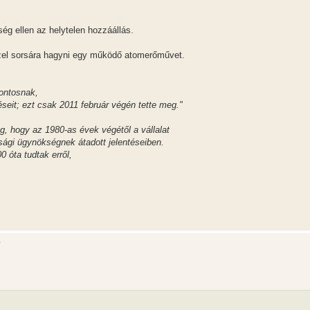
ég ellen az helytelen hozzáállás.
zel sorsára hagyni egy működő atomerőművet.
fontosnak,
seit; ezt csak 2011 február végén tette meg."
, hogy az 1980-as évek végétől a vállalat
sági ügynökségnek átadott jelentéseiben.
 óta tudtak erről,
?