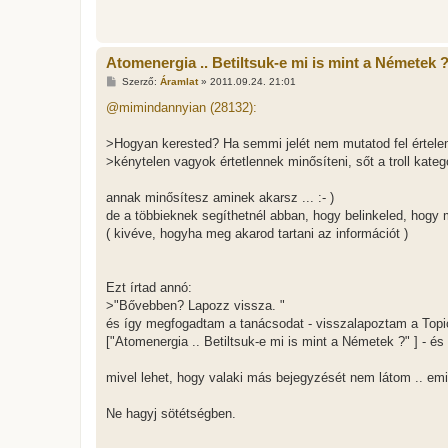
ó
l
á
s
Atomenergia .. Betiltsuk-e mi is mint a Németek 
H
Szerző:
Áramlat
»
2011.09.24. 21:01
o
z
@mimindannyian (28132):
z
á
s
>Hogyan kerested? Ha semmi jelét nem mutatod fel értel
z
>kénytelen vagyok értetlennek minősíteni, sőt a troll kate
ó
l
á
annak minősítesz aminek akarsz ... :- )
s
de a többieknek segíthetnél abban, hogy belinkeled, hogy m
( kivéve, hogyha meg akarod tartani az információt )
Ezt írtad annó:
>"Bővebben? Lapozz vissza. "
és így megfogadtam a tanácsodat - visszalapoztam a Topi
["Atomenergia .. Betiltsuk-e mi is mint a Németek ?" ] - és
mivel lehet, hogy valaki más bejegyzését nem látom .. emi
Ne hagyj sötétségben.