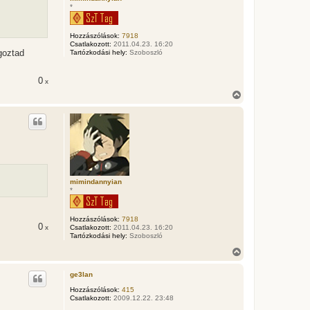
*
e
j
é
Hozzászólások:
7918
r
Csatlakozott:
2011.04.23. 16:20
e
goztad
Tartózkodási hely:
Szoboszló
0
x
V
i
s
s
z
a
a
t
e
t
mimindannyian
*
e
j
é
Hozzászólások:
7918
r
0
Csatlakozott:
2011.04.23. 16:20
x
e
Tartózkodási hely:
Szoboszló
V
i
s
ge3lan
s
z
Hozzászólások:
415
Csatlakozott:
2009.12.22. 23:48
a
a