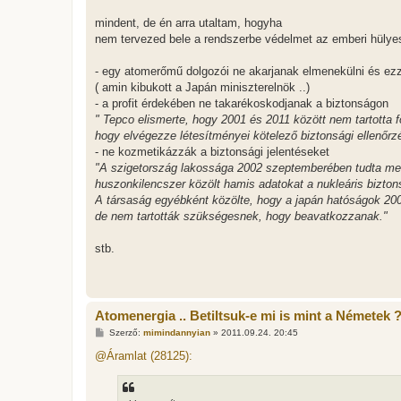
ó
l
mindent, de én arra utaltam, hogyha
á
nem tervezed bele a rendszerbe védelmet az emberi hülyes
s
- egy atomerőmű dolgozói ne akarjanak elmenekülni és ez
( amin kibukott a Japán miniszterelnök ..)
- a profit érdekében ne takarékoskodjanak a biztonságon
" Tepco elismerte, hogy 2001 és 2011 között nem tartotta 
hogy elvégezze létesítményei kötelező biztonsági ellenőrzé
- ne kozmetikázzák a biztonsági jelentéseket
"A szigetország lakossága 2002 szeptemberében tudta meg
huszonkilencszer közölt hamis adatokat a nukleáris bizton
A társaság egyébként közölte, hogy a japán hatóságok 2000
de nem tartották szükségesnek, hogy beavatkozzanak."
stb.
Atomenergia .. Betiltsuk-e mi is mint a Németek 
H
Szerző:
mimindannyian
»
2011.09.24. 20:45
o
z
@Áramlat (28125):
z
á
s
z