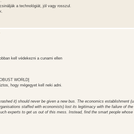
.
inálják a technológiát, jól vagy rosszul.
k.
?
jobban kell védekezni a cunami ellen
-ROBUST WORLD]
iztos, hogy mégegyet kell neki adni.
crashed it) should never be given a new bus. The economics establishment (un
ganisations staffed with economists) lost its legitimacy with the failure of the
 of such experts to get us out of this mess. Instead, find the smart people whos