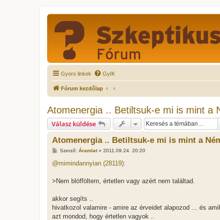
Gyors linkek
GyIK
Fórum kezdőlap
Atomenergia .. Betiltsuk-e mi is mint a
Válasz küldése
Atomenergia .. Betiltsuk-e mi is mint a Né
H
Szerző:
Áramlat
»
2011.09.24. 20:20
o
z
@mimindannyian (28119):
z
á
s
>Nem blöfföltem, értetlen vagy azért nem találtad.
z
ó
l
akkor segíts ..
á
hivatkozol valamire - amire az érveidet alapozod ... és am
s
azt mondod, hogy értetlen vagyok ..