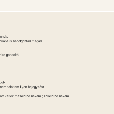
?
emnek,
góriába is bedolgoztad magad.
ire gondoltál.
cot-
 nem találtam ilyen bejegyzést.
att kérlek másold be nekem ; linkeld be nekem ..