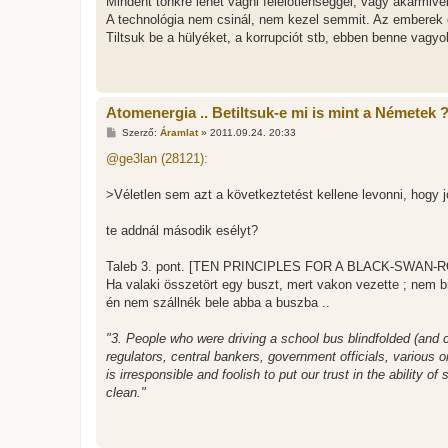
Mindent tönkre lehet vágni felelőtlenséggel, vagy akármivel
á
s
A technológia nem csinál, nem kezel semmit. Az emberek cs
z
Tiltsuk be a hülyéket, a korrupciót stb, ebben benne vagyo
ó
l
á
s
Atomenergia .. Betiltsuk-e mi is mint a Németek 
H
Szerző:
Áramlat
»
2011.09.24. 20:33
o
z
@ge3lan (28121):
z
á
s
>Véletlen sem azt a következtetést kellene levonni, hogy 
z
ó
l
te addnál második esélyt?
á
s
Taleb 3. pont. [TEN PRINCIPLES FOR A BLACK-SWAN
Ha valaki összetört egy buszt, mert vakon vezette ; nem b
én nem szállnék bele abba a buszba ..
"3. People who were driving a school bus blindfolded (and 
regulators, central bankers, government officials, various or
is irresponsible and foolish to put our trust in the ability
clean."