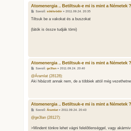
Atomenergia .. Betiltsuk-e mi is mint a Németek 
H
Szerző:
sötétvödör
»
2011.09.24. 20:35
o
z
Tiltsuk be a vakokat és a buszokat
z
á
s
(látók is össze tudják törni)
z
ó
l
á
s
Atomenergia .. Betiltsuk-e mi is mint a Németek 
H
Szerző:
ge3lan
»
2011.09.24. 20:40
o
z
@Áramlat (28128):
z
Aki hibázott annak nem, de a többiek attól még vezethetnek
á
s
z
ó
l
á
Atomenergia .. Betiltsuk-e mi is mint a Németek 
s
H
Szerző:
Áramlat
»
2011.09.24. 20:43
o
z
@ge3lan (28127):
z
á
s
>Mindent tönkre lehet vágni felelőtlenséggel, vagy akármiv
z