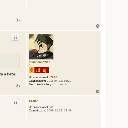
t
e
t
e
j
0
x
é
V
r
i
e
s
s
z
a
a
t
e
t
mimindannyian
*
e
j
é
ta a keze.
Hozzászólások:
7918
r
Csatlakozott:
2011.04.23. 16:20
e
Tartózkodási hely:
Szoboszló
0
x
V
i
s
ge3lan
s
z
Hozzászólások:
415
Csatlakozott:
2009.12.22. 23:48
a
a
t
e
t