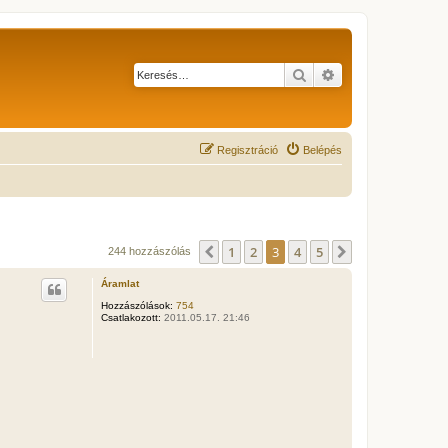
Keresés
Részletes keresés
Regisztráció
Belépés
1
2
3
4
5
Előző
Következő
244 hozzászólás
Áramlat
Hozzászólások:
754
Csatlakozott:
2011.05.17. 21:46