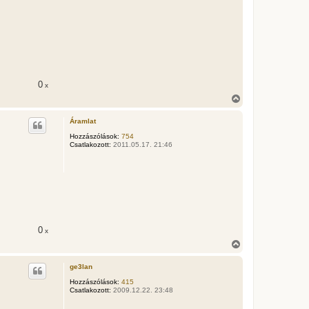
0
x
V
i
s
Áramlat
s
z
Hozzászólások:
754
Csatlakozott:
2011.05.17. 21:46
a
a
t
e
t
e
j
é
r
0
x
e
V
i
s
ge3lan
s
z
Hozzászólások:
415
Csatlakozott:
2009.12.22. 23:48
a
a