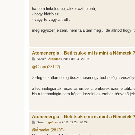
ha nem linkeled be, akkor azt jelenti,
- hogy blöffölsz ..
- vagy te vagy a troll .
még egyszer jelzem. nem találtam meg .. de állítod hogy it
Atomenergia .. Betiltsuk-e mi is mint a Németek 
H
Szerző:
Áramlat
»
2011.09.24. 20:26
o
z
@Caspi (28122):
z
á
s
>Elég etikátlan dolog összemosni egy technológia veszélye
z
ó
l
a technológiának része az ember .. emberek üzemeltetik, 
á
Ha a technológia nem képes kezelni az emberi tényező jelen
s
Atomenergia .. Betiltsuk-e mi is mint a Németek 
H
Szerző:
ge3lan
»
2011.09.24. 20:29
o
z
@Áramlat (28126):
z