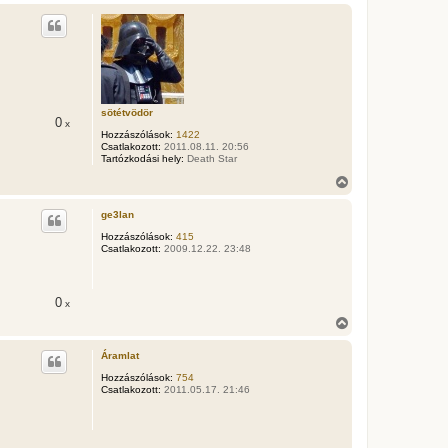
s
s
z
a
a
t
e
t
sötétvödör
0
x
e
Hozzászólások:
1422
j
Csatlakozott:
2011.08.11. 20:56
é
Tartózkodási hely:
Death Star
r
V
e
i
s
ge3lan
s
z
Hozzászólások:
415
Csatlakozott:
2009.12.22. 23:48
a
a
t
e
0
x
t
e
V
j
i
é
s
Áramlat
r
s
e
z
Hozzászólások:
754
Csatlakozott:
2011.05.17. 21:46
a
a
t
e