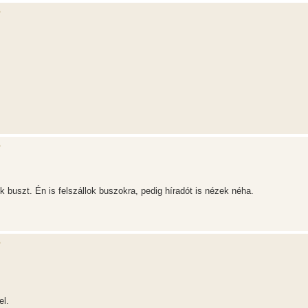
?
?
 buszt. Én is felszállok buszokra, pedig híradót is nézek néha.
?
el.