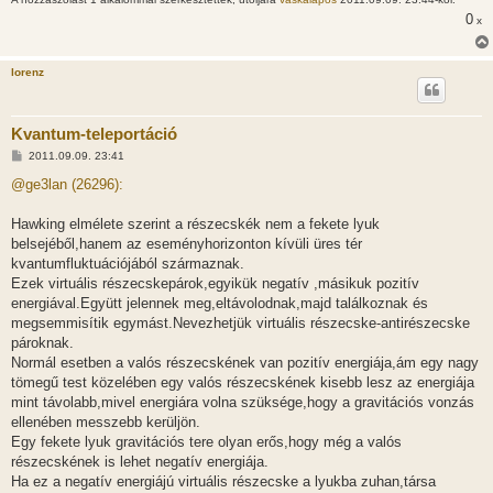
0
x
lorenz
Kvantum-teleportáció
H
2011.09.09. 23:41
o
z
@ge3lan (26296):
z
á
s
Hawking elmélete szerint a részecskék nem a fekete lyuk
z
belsejéből,hanem az eseményhorizonton kívüli üres tér
ó
l
kvantumfluktuációjából származnak.
á
Ezek virtuális részecskepárok,egyikük negatív ,másikuk pozitív
s
energiával.Együtt jelennek meg,eltávolodnak,majd találkoznak és
megsemmisítik egymást.Nevezhetjük virtuális részecske-antirészecske
pároknak.
Normál esetben a valós részecskének van pozitív energiája,ám egy nagy
tömegű test közelében egy valós részecskének kisebb lesz az energiája
mint távolabb,mivel energiára volna szüksége,hogy a gravitációs vonzás
ellenében messzebb kerüljön.
Egy fekete lyuk gravitációs tere olyan erős,hogy még a valós
részecskének is lehet negatív energiája.
Ha ez a negatív energiájú virtuális részecske a lyukba zuhan,társa