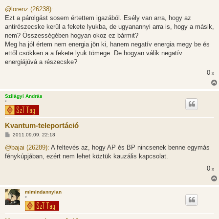
o
z
@lorenz (26238):
z
Ezt a párolgást sosem értettem igazából. Esély van arra, hogy az
á
s
antirészecske kerül a fekete lyukba, de ugyanannyi arra is, hogy a másik,
z
nem? Összességében hogyan okoz ez bármit?
ó
l
Meg ha jól értem nem energia jön ki, hanem negatív energia megy be és
á
ettől csökken a a fekete lyuk tömege. De hogyan válik negatív
s
energiájúvá a részecske?
0
x
Szilágyi András
*
Kvantum-teleportáció
H
2011.09.09. 22:18
o
z
@bajai (26289):
A feltevés az, hogy AP és BP nincsenek benne egymás
z
fénykúpjában, ezért nem lehet köztük kauzális kapcsolat.
á
s
0
x
z
ó
l
á
mimindannyian
s
*