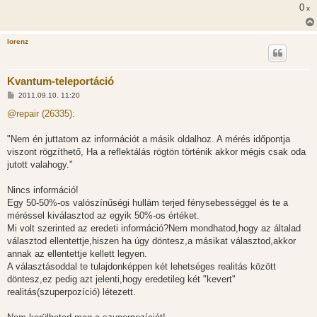
0
x
lorenz
Kvantum-teleportáció
H
2011.09.10. 11:20
o
z
@repair (26335):
z
á
s
"Nem én juttatom az információt a másik oldalhoz. A mérés időpontja
z
viszont rögzíthető, Ha a reflektálás rögtön történik akkor mégis csak oda
ó
l
jutott valahogy."
á
s
Nincs információ!
Egy 50-50%-os valószínűségi hullám terjed fénysebességgel és te a
méréssel kiválasztod az egyik 50%-os értéket.
Mi volt szerinted az eredeti információ?Nem mondhatod,hogy az általad
választod ellentettje,hiszen ha úgy döntesz,a másikat választod,akkor
annak az ellentettje kellett legyen.
A választásoddal te tulajdonképpen két lehetséges realitás között
döntesz,ez pedig azt jelenti,hogy eredetileg két "kevert"
realitás(szuperpozíció) létezett.