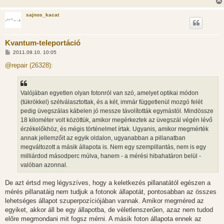
sajnos_kacat
Kvantum-teleportáció
H
2011.09.10. 10:05
o
z
@repair (26328):
z
á
s
z
Valójában egyetlen olyan fotonról van szó, amelyet optikai módon
ó
l
(tükrökkel) szétválasztottak, és a két, immár függetlenül mozgó felét
á
pedig üvegszálas kábelen jó messze távolították egymástól. Mindössze
s
18 kilométer volt közöttük, amikor megérkeztek az üvegszál végén lévő
érzékelőkhöz, és mégis történelmet írtak. Ugyanis, amikor megmérték
annak jellemzőit az egyik oldalon, ugyanabban a pillanatban
megváltozott a másik állapota is. Nem egy szempillantás, nem is egy
milliárdod másodperc múlva, hanem - a mérési hibahatáron belül -
valóban azonnal.
De azt értsd meg légyszíves, hogy a keletkezés pillanatától egészen a
mérés pillanatáig nem tudjuk a fotonok állapotát, pontosabban az összes
lehetséges állapot szuperpozíciójában vannak. Amikor megméred az
egyiket, akkor áll be egy állapotba, de véletlenszerűen, azaz nem tudod
előre megmondani mit fogsz mérni. A másik foton állapota ennek az