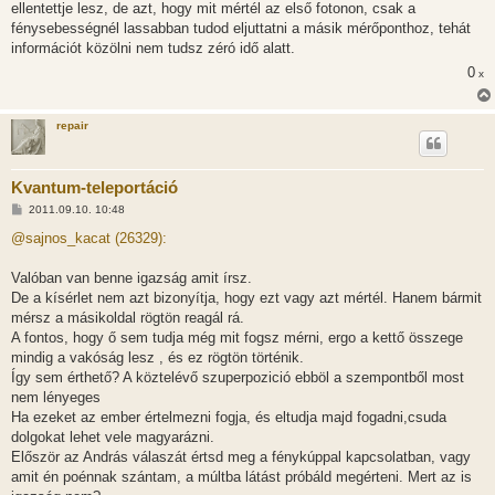
ellentettje lesz, de azt, hogy mit mértél az első fotonon, csak a
fénysebességnél lassabban tudod eljuttatni a másik mérőponthoz, tehát
információt közölni nem tudsz zéró idő alatt.
0
x
repair
Kvantum-teleportáció
H
2011.09.10. 10:48
o
z
@sajnos_kacat (26329):
z
á
s
Valóban van benne igazság amit írsz.
z
De a kísérlet nem azt bizonyítja, hogy ezt vagy azt mértél. Hanem bármit
ó
l
mérsz a másikoldal rögtön reagál rá.
á
A fontos, hogy ő sem tudja még mit fogsz mérni, ergo a kettő összege
s
mindig a vakóság lesz , és ez rögtön történik.
Így sem érthető? A köztelévő szuperpozició ebböl a szempontből most
nem lényeges
Ha ezeket az ember értelmezni fogja, és eltudja majd fogadni,csuda
dolgokat lehet vele magyarázni.
Először az András válaszát értsd meg a fénykúppal kapcsolatban, vagy
amit én poénnak szántam, a múltba látást próbáld megérteni. Mert az is