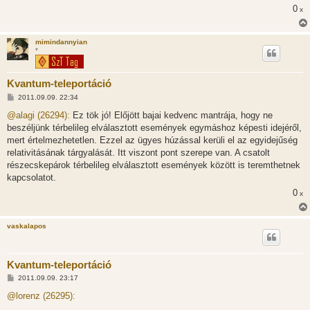
0
x
mimindannyian
*
Kvantum-teleportáció
H
2011.09.09. 22:34
o
z
@alagi (26294):
Ez tök jó! Előjött bajai kedvenc mantrája, hogy ne
z
beszéljünk térbelileg elválasztott események egymáshoz képesti idejéről,
á
s
mert értelmezhetetlen. Ezzel az ügyes húzással kerüli el az egyidejűség
z
relativitásának tárgyalását. Itt viszont pont szerepe van. A csatolt
ó
l
részecskepárok térbelileg elválasztott események között is teremthetnek
á
kapcsolatot.
s
0
x
vaskalapos
Kvantum-teleportáció
H
2011.09.09. 23:17
o
z
@lorenz (26295):
z