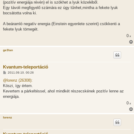
(pozitív energiája révén) el is szökhet a lyuk közeléből.
Egy távoli megfigyelő számára ez úgy tűnhet,mintha a fekete lyuk
bocsátotta volna ki.
A beáramló negatív energia (Einstein egyenlete szerint) csökkenti a
fekete lyuk tömegét.
0
x
ge3lan
Kvantum-teleportáció
H
2011.09.10. 00:26
o
z
@lorenz (26308):
z
Köszi, így értem.
á
s
Kevertem a párkeltéssel, ahol mindkét részecskének pozitív lenne az
z
energiája.
ó
l
0
x
á
s
lorenz