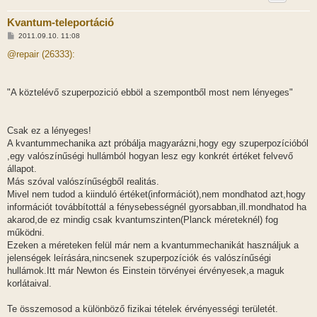
Kvantum-teleportáció
H
2011.09.10. 11:08
o
z
@repair (26333):
z
á
s
z
"A köztelévő szuperpozició ebböl a szempontből most nem lényeges"
ó
l
á
s
Csak ez a lényeges!
A kvantummechanika azt próbálja magyarázni,hogy egy szuperpozícióból
,egy valószínűségi hullámból hogyan lesz egy konkrét értéket felvevő
állapot.
Más szóval valószínűségből realitás.
Mivel nem tudod a kiinduló értéket(információt),nem mondhatod azt,hogy
információt továbbítottál a fénysebességnél gyorsabban,ill.mondhatod ha
akarod,de ez mindig csak kvantumszinten(Planck méreteknél) fog
működni.
Ezeken a méreteken felül már nem a kvantummechanikát használjuk a
jelenségek leírására,nincsenek szuperpozíciók és valószínűségi
hullámok.Itt már Newton és Einstein törvényei érvényesek,a maguk
korlátaival.
Te összemosod a különböző fizikai tételek érvényességi területét.