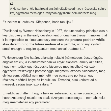
á
s
z
A Heisenberg-féle határozatlansági reláció szerint egy részecske spinje
ó
l
két, egymásra merőleges irányban egyszerre nem mérhető meg.
á
s
Ez nekem uj, erdekes. Kifejtened, hadd tanuljak?
"Published by Werner Heisenberg in 1927, the uncertainty principle was a
key discovery in the early development of quantum theory. It implies that
it is impossible to simultaneously measure
the present position while
also determining the future motion of a particle
, or of any system
small enough to require quantum mechanical treatment..."
"A Heisenberg-féle határozatlansági reláció (németesen: összefüggés,
angolosan: elv) a kvantummechanika egyik alapelve, amely azt állítja,
hogy nem tudjuk egy részecske bizonyos megfigyelhető változóit
egyszerre tetszőleges pontossággal megmérni azonos pillanatban, még
elvileg sem; például nem mérhető meg egyszerre pontosan egy
részecske térbeli helye és impulzusa. Továbbá, alsó korlátot ad a
mérések szórásának szorzatára. "
En eddig azt hittem, hogy a hely es sebesseg az amire vonatkozik a
hatarozatlansagi relacio, es csak bizonyos pontossagra... nem abszolut
megismerhetetlen egy parameter.
A hozzászólást 1 alkalommal szerkesztették, utoljára
vaskalapos
2011.09.09. 23:44-kor.