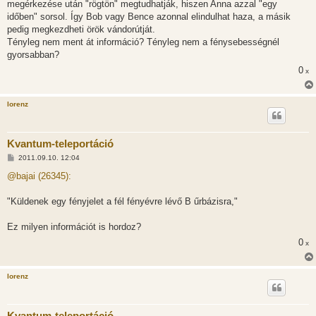
megérkezése után "rögtön" megtudhatják, hiszen Anna azzal "egy
időben" sorsol. Így Bob vagy Bence azonnal elindulhat haza, a másik
pedig megkezdheti örök vándorútját.
Tényleg nem ment át információ? Tényleg nem a fénysebességnél
gyorsabban?
0
x
lorenz
Kvantum-teleportáció
H
2011.09.10. 12:04
o
z
@bajai (26345):
z
á
s
"Küldenek egy fényjelet a fél fényévre lévő B űrbázisra,"
z
ó
l
Ez milyen információt is hordoz?
á
0
s
x
lorenz
Kvantum-teleportáció