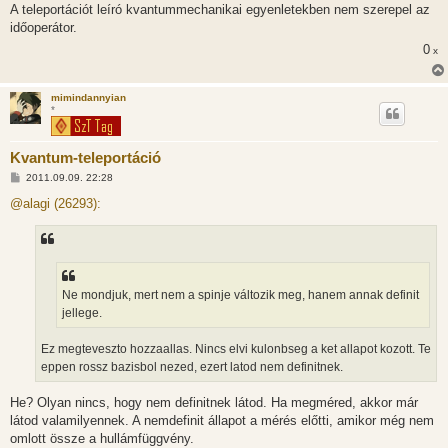
A teleportációt leíró kvantummechanikai egyenletekben nem szerepel az
időoperátor.
0
x
mimindannyian
*
Kvantum-teleportáció
H
2011.09.09. 22:28
o
z
@alagi (26293):
z
á
s
z
ó
l
á
Ne mondjuk, mert nem a spinje változik meg, hanem annak definit
s
jellege.
Ez megteveszto hozzaallas. Nincs elvi kulonbseg a ket allapot kozott. Te
eppen rossz bazisbol nezed, ezert latod nem definitnek.
He? Olyan nincs, hogy nem definitnek látod. Ha megméred, akkor már
látod valamilyennek. A nemdefinit állapot a mérés előtti, amikor még nem
omlott össze a hullámfüggvény.