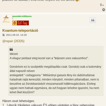
á
s
0
x
pounderstibbons
*
Kvantum-teleportáció
H
2011.09.10. 14:29
o
z
@repair (26326):
z
á
s
z
Idézet:
ó
l
A vilagur peldaul eleg kozel van a "teljesen ures vakuumhoz".
á
s
Gondolom ez is szubjektív megállapítás csak. Gondolj csak a tudomány
által napszél néven
emlegetett ” csillagporra ” Milliárdnyi galaxis fény és rádióhullámai
haladnak rajta keresztül, minden irányból, minden pillanatban, nem is
beszélve az ősrobbanásból visszamaradt háttérsugárzásra. Elvileg
ugyan nem hatnak egymásra, de ezt hogyan lehetne igazolni, ha nem
lehet őket kiszűrni?
Három eset lehetséges:
1,. Létezik tökéletes vákuum ÉS ebben végtelen a fény sebessége.