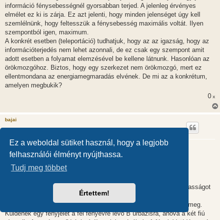
információ fénysebességnél gyorsabban terjed. A jelenleg érvényes
elmélet ez ki is zárja. Ez azt jelenti, hogy minden jelenséget úgy kell
szemlélnünk, hogy feltesszük a fénysebesség maximális voltát. Ilyen
szempontból igen, maximum.
A konkrét esetben (teleportáció) tudhatjuk, hogy az az igazság, hogy az
információterjedés nem lehet azonnali, de ez csak egy szempont amit
adott esetben a folyamat elemzésével be kellene látnunk. Hasonlóan az
örökmozgóhoz. Biztos, hogy egy szerkezet nem örökmozgó, mert ez
ellentmondana az energiamegmaradás elvének. De mi az a konkrétum,
amelyen megbukik?
0
x
bajai
Ez a weboldal sütiket használ, hogy a legjobb
Kvantum-teleportáció
felhasználói élményt nyújthassa.
H
2011.09.10. 15:20
o
Tudj meg többet
z
Látom elszúrtam a példát, de aki belgondolt az megérthette. A
z
változtatást vastagbetűkkel tettem. Tehát:
á
s
Anna, Bob és Bence megegyeznek: 2 év múlva az egyik fiú házasságot
z
Értettem!
köt Annával, a másik örök űrvándor lesz.
ó
l
Anna nem tud dönteni ezért a következő sorsolásban egyeznek meg.
á
Küldenek egy fényjelet a fél fényévre lévő B űrbázisra, ahova a két fiú
s