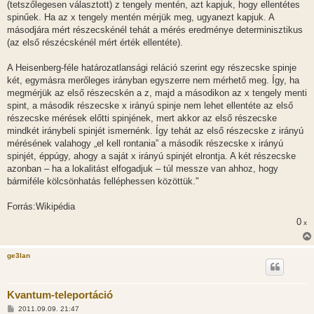
(tetszőlegesen választott) z tengely mentén, azt kapjuk, hogy ellentétes
spinűek. Ha az x tengely mentén mérjük meg, ugyanezt kapjuk. A
másodjára mért részecskénél tehát a mérés eredménye determinisztikus
(az első részécskénél mért érték ellentéte).
A Heisenberg-féle határozatlansági reláció szerint egy részecske spinje
két, egymásra merőleges irányban egyszerre nem mérhető meg. Így, ha
megmérjük az első részecskén a z, majd a másodikon az x tengely menti
spint, a második részecske x irányú spinje nem lehet ellentéte az első
részecske mérések előtti spinjének, mert akkor az első részecske
mindkét iránybeli spinjét ismernénk. Így tehát az első részecske z irányú
mérésének valahogy „el kell rontania” a második részecske x irányú
spinjét, éppúgy, ahogy a saját x irányú spinjét elrontja. A két részecske
azonban – ha a lokalitást elfogadjuk – túl messze van ahhoz, hogy
bármiféle kölcsönhatás felléphessen közöttük."
Forrás:Wikipédia
0
x
ge3lan
Kvantum-teleportáció
H
2011.09.09. 21:47