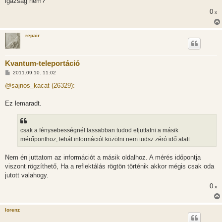
igazság nem?
0
x
repair
Kvantum-teleportáció
H
2011.09.10. 11:02
o
z
@sajnos_kacat (26329):
z
á
s
Ez lemaradt.
z
ó
l
á
csak a fénysebességnél lassabban tudod eljuttatni a másik
s
mérőponthoz, tehát információt közölni nem tudsz zéró idő alatt
Nem én juttatom az információt a másik oldalhoz. A mérés időpontja
viszont rögzíthető, Ha a reflektálás rögtön történik akkor mégis csak oda
jutott valahogy.
0
x
lorenz