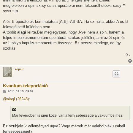
mintha fordítva először az y majd az x tengely mentén. Ennek
ó
l
megfelelően a spin sx,sy és sz operátorai nem felcserélhetőek: sxsy #
á
sysx stb.
s
A és B operátorok kommutátora [A,B]=AB-BA. Ha ez nulla, akkor A és B
felcserélhető különben nem.
A többit
alagi
leírta.Bár megjegyzem, hogy J-vel nem a spin, hanem a
teljes impulzusmomentum operátorát szokás jelölölni, ami az S spin és
az L pálya-impulzusmomentum összege. Ez persze mindegy, de így
szokás.
0
x
repair
Kvantum-teleportáció
H
2011.09.10. 09:07
o
z
@alagi (26248):
z
á
s
z
Mar levegoben is igen kozel van a feny sebessege a vakuumbelihez.
ó
l
á
Ez szubjektív véleményed ugye? Vagy mértek már valahol vákuumbeli
s
fénysebességet?