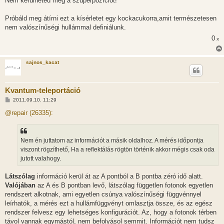
Nem kerülheted meg a szuperpozíciót!
Próbáld meg átírni ezt a kísérletet egy kockacukorra,amit természetesen
nem valószínűségi hullámmal definiálunk.
0
x
sajnos_kacat
Kvantum-teleportáció
H
2011.09.10. 11:29
o
z
@repair (26335):
z
á
s
z
Nem én juttatom az információt a másik oldalhoz. A mérés időpontja
ó
l
viszont rögzíthető, Ha a reflektálás rögtön történik akkor mégis csak oda
á
jutott valahogy.
s
Látszólag
információ kerül át az A pontból a B pontba zéró idő alatt.
Valójában
az A és B pontban levő, látszólag független fotonok egyetlen
rendszert alkotnak, ami egyetlen csúnya valószínűségi függvénnyel
leírhatók, a mérés ezt a hullámfüggvényt omlasztja össze, és az egész
rendszer felvesz egy lehetséges konfigurációt. Az, hogy a fotonok térben
távol vannak egymástól, nem befolyásol semmit. Információt nem tudsz