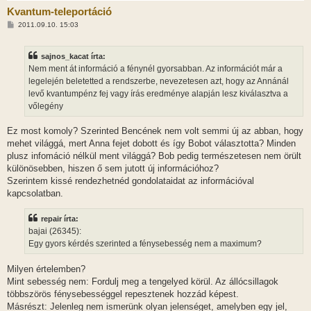
Kvantum-teleportáció
H
2011.09.10. 15:03
o
z
z
sajnos_kacat írta:
á
s
Nem ment át információ a fénynél gyorsabban. Az információt már a
z
legelején beletetted a rendszerbe, nevezetesen azt, hogy az Annánál
ó
l
levő kvantumpénz fej vagy írás eredménye alapján lesz kiválasztva a
á
vőlegény
s
Ez most komoly? Szerinted Bencének nem volt semmi új az abban, hogy
mehet világgá, mert Anna fejet dobott és így Bobot választotta? Minden
plusz infomáció nélkül ment világgá? Bob pedig természetesen nem örült
különösebben, hiszen ő sem jutott új információhoz?
Szerintem kissé rendezhetnéd gondolataidat az információval
kapcsolatban.
repair írta:
bajai (26345):
Egy gyors kérdés szerinted a fénysebesség nem a maximum?
Milyen értelemben?
Mint sebesség nem: Fordulj meg a tengelyed körül. Az állócsillagok
többszörös fénysebességgel repesztenek hozzád képest.
Másrészt: Jelenleg nem ismerünk olyan jelenséget, amelyben egy jel,