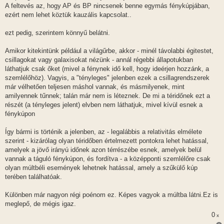
A feltevés az, hogy AP és BP nincsenek benne egymás fénykúpjában,
ezért nem lehet köztük kauzális kapcsolat..
ezt pedig, szerintem könnyű belátni.
Amikor kitekintünk például a világűrbe, akkor - minél távolabbi égitestet,
csillagokat vagy galaxisokat nézünk - annál régebbi állapotukban
láthatjuk csak őket (mivel a fénynek idő kell, hogy ideérjen hozzánk, a
szemlélőhöz). Vagyis, a "tényleges" jelenben ezek a csillagrendszerek
már vélhetően teljesen máshol vannak, és másmilyenek, mint
amilyennek tűnnek; talán már nem is léteznek. De mi a téridőnek ezt a
részét (a tényleges jelent) elvben nem láthatjuk, mivel kívül esnek a
fénykúpon
Így bármi is történik a jelenben, az - legalábbis a relativitás elmélete
szerint - kizárólag olyan téridőben értelmezett pontokra lehet hatással,
amelyek a jövő irányú időnek azon térrészébe esnek, amelyek belül
vannak a táguló fénykúpon, és fordítva - a középponti szemlélőre csak
olyan múltbéli események lehetnek hatással, amely a szűkülő kúp
terében találhatóak.
Különben már nagyon régi poénom ez. Képes vagyok a múltba látni.Ez is
meglepő, de mégis igaz.
0
x