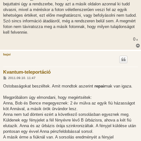
bejuttatni úgy a rendszerbe, hogy azt a másik oldalon azonnal ki tudd
olvasni, mivel a méréskor a foton véletlenszerűen veszi fel az egyik
lehetséges értéket, ezt előre meghatározni, vagy befolyásolni nem tudod.
Szó sincs információ átadásról, még a rendszeren belül sem. A megmért
foton nem táviratozza meg a másik fotonnak, hogy milyen tulajdonságot
kell felvennie.
0
x
bajai
Kvantum-teleportáció
H
2011.09.10. 11:47
o
z
Ostobaságokat beszéltek. Amit mondtok aszerint
repair
nak van igaza.
z
á
s
Megpróbálom úgy elmondani, hogy megértsétek:
z
Anna, Bob és Bence megegyeznek: 2 év múlva az egyik fiú házasságot
ó
l
köt Annával, a másik örök űrvándor lesz.
á
Anna nem tud dönteni ezért a következő sorsolásban egyeznek meg.
s
Küldenek egy fényjelet a fél fényévre lévő B űrbázisra, ahova a két fiú
elutazik. Anna és az űrbázis órája szinkronizáltak. A fényjel küldése után
pontosan egy évvel Anna pénzfeldobással sorsol.
A másik érme a fiúknál van. A sorsolás eredményét a fényjel