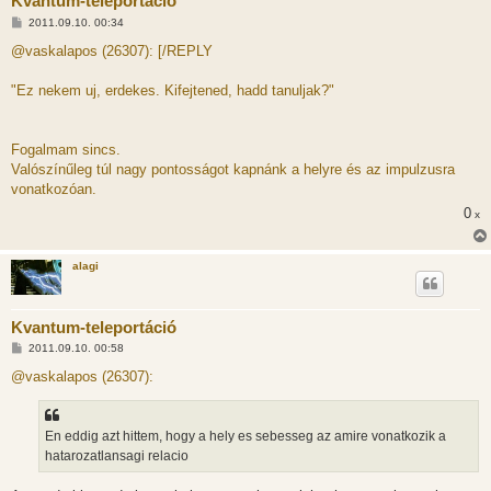
Kvantum-teleportáció
H
2011.09.10. 00:34
o
z
@vaskalapos (26307): [/REPLY
z
á
s
"Ez nekem uj, erdekes. Kifejtened, hadd tanuljak?"
z
ó
l
á
Fogalmam sincs.
s
Valószínűleg túl nagy pontosságot kapnánk a helyre és az impulzusra
vonatkozóan.
0
x
alagi
Kvantum-teleportáció
H
2011.09.10. 00:58
o
z
@vaskalapos (26307):
z
á
s
z
En eddig azt hittem, hogy a hely es sebesseg az amire vonatkozik a
ó
l
hatarozatlansagi relacio
á
s