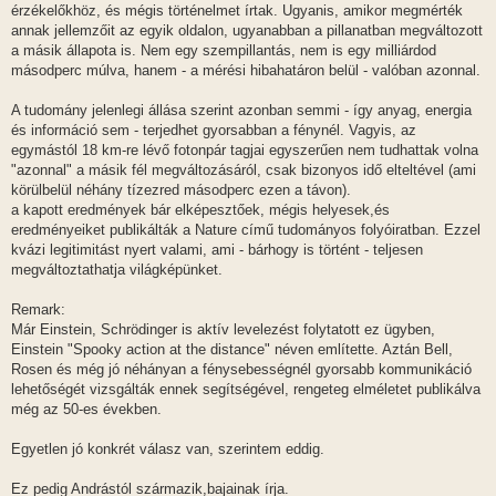
érzékelőkhöz, és mégis történelmet írtak. Ugyanis, amikor megmérték
annak jellemzőit az egyik oldalon, ugyanabban a pillanatban megváltozott
a másik állapota is. Nem egy szempillantás, nem is egy milliárdod
másodperc múlva, hanem - a mérési hibahatáron belül - valóban azonnal.
A tudomány jelenlegi állása szerint azonban semmi - így anyag, energia
és információ sem - terjedhet gyorsabban a fénynél. Vagyis, az
egymástól 18 km-re lévő fotonpár tagjai egyszerűen nem tudhattak volna
"azonnal" a másik fél megváltozásáról, csak bizonyos idő elteltével (ami
körülbelül néhány tízezred másodperc ezen a távon).
a kapott eredmények bár elképesztőek, mégis helyesek,és
eredményeiket publikálták a Nature című tudományos folyóiratban. Ezzel
kvázi legitimitást nyert valami, ami - bárhogy is történt - teljesen
megváltoztathatja világképünket.
Remark:
Már Einstein, Schrödinger is aktív levelezést folytatott ez ügyben,
Einstein "Spooky action at the distance" néven említette. Aztán Bell,
Rosen és még jó néhányan a fénysebességnél gyorsabb kommunikáció
lehetőségét vizsgálták ennek segítségével, rengeteg elméletet publikálva
még az 50-es években.
Egyetlen jó konkrét válasz van, szerintem eddig.
Ez pedig Andrástól származik,bajainak írja.