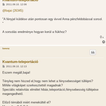
H
2011.09.10. 12:06
o
z
@bajai (26345):
z
á
s
"A fényjel küldése után pontosan egy évvel Anna pénzfeldobással sorsol.
z
"
ó
l
á
A sorsolás eredménye hogyan kerül a fiúkhoz?
s
0
x
lorenz
Kvantum-teleportáció
H
2011.09.10. 12:13
o
z
Eszem megáll,bajai!
z
á
s
Tényleg nem hiszed el,hogy nem lehet a fénysebességet túllépni?
z
Miféle világképet szerkesztettél magadnak?
ó
l
Speciális relativitás elmélet hibás,teleportáció,fénysebesség túllépése
á
megengedhető.
s
Előző témából miért menekültél el?