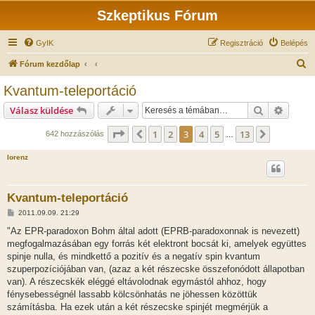
Szkeptikus Fórum
GyIK
Regisztráció
Belépés
K
Fórum kezdőlap
e
Kvantum-teleportáció
r
Keresés
Részlet
Válasz küldése
e
s
Oldal:
3
/
13
1
2
3
4
5
13
Előző
Következ
642 hozzászólás
…
é
lorenz
s
Kvantum-teleportáció
H
2011.09.09. 21:29
o
z
"Az EPR-paradoxon Bohm által adott (EPRB-paradoxonnak is nevezett)
z
megfogalmazásában egy forrás két elektront bocsát ki, amelyek együttes
á
s
spinje nulla, és mindkettő a pozitív és a negatív spin kvantum
z
szuperpozíciójában van, (azaz a két részecske összefonódott állapotban
ó
l
van). A részecskék eléggé eltávolodnak egymástól ahhoz, hogy
á
fénysebességnél lassabb kölcsönhatás ne jöhessen közöttük
s
számításba. Ha ezek után a két részecske spinjét megmérjük a