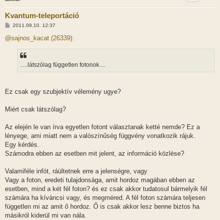
Kvantum-teleportáció
H
2011.09.10. 12:37
o
z
@sajnos_kacat (26339):
z
á
s
z
.....látszólag független fotonok....
ó
l
á
s
Ez csak egy szubjektív vélemény ugye?
Miért csak látszólag?
Az elején le van írva egyetlen fotont választanak ketté nemde? Ez a
lényege, ami miatt nem a valószínűség függvény vonatkozik rájuk.
Egy kérdés.
Számodra ebben az esetben mit jelent, az információ közlése?
Valamiféle infót, ráültetnek erre a jelenségre, vagy
Vagy a foton, eredeti tulajdonsága, amit hordoz magában ebben az
esetben, mind a két fél foton? és ez csak akkor tudatosul bármelyik fél
számára ha kíváncsi vagy, és megméred. A fél foton számára teljesen
független mi az amit ő hordoz. Ő is csak akkor lesz benne biztos ha
másikról kiderül mi van nála.