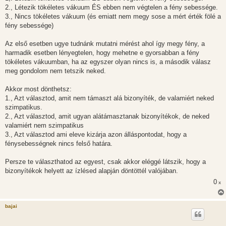
2., Létezik tökéletes vákuum ÉS ebben nem végtelen a fény sebessége.
3., Nincs tökéletes vákuum (és emiatt nem megy sose a mért érték fölé a
fény sebessége)
Az első esetben ugye tudnánk mutatni mérést ahol így megy fény, a
harmadik esetben lényegtelen, hogy mehetne e gyorsabban a fény
tökéletes vákuumban, ha az egyszer olyan nincs is, a második válasz
meg gondolom nem tetszik neked.
Akkor most dönthetsz:
1., Azt választod, amit nem támaszt alá bizonyíték, de valamiért neked
szimpatikus.
2., Azt választod, amit ugyan alátámasztanak bizonyítékok, de neked
valamiért nem szimpatikus
3., Azt választod ami eleve kizárja azon álláspontodat, hogy a
fénysebességnek nincs felső határa.
Persze te választhatod az egyest, csak akkor eléggé látszik, hogy a
bizonyítékok helyett az ízlésed alapján döntöttél valójában.
0
x
bajai