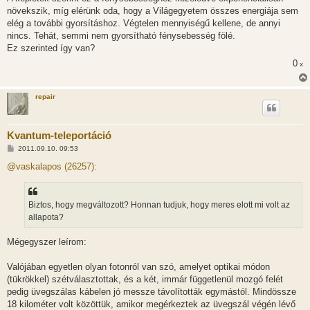
növekszik, míg elérünk oda, hogy a Világegyetem összes energiája sem
elég a további gyorsításhoz. Végtelen mennyiségű kellene, de annyi
nincs. Tehát, semmi nem gyorsítható fénysebesség fölé.
Ez szerinted így van?
0
x
repair
Kvantum-teleportáció
H
2011.09.10. 09:53
o
z
@vaskalapos (26257):
z
á
s
z
Biztos, hogy megváltozott? Honnan tudjuk, hogy meres elott mi volt az
ó
l
allapota?
á
s
Mégegyszer leírom:
Valójában egyetlen olyan fotonról van szó, amelyet optikai módon
(tükrökkel) szétválasztottak, és a két, immár függetlenül mozgó felét
pedig üvegszálas kábelen jó messze távolították egymástól. Mindössze
18 kilométer volt közöttük, amikor megérkeztek az üvegszál végén lévő