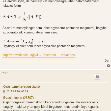
Az eredeti igen, de barmely ket mennyisegre lehet hatarozatlansagi
relaciot felirni:
Azaz ket mennyiseget nem lehet egyszerre pontosan megmerni, hogyha
az operatoraik kommutatora nem zero.
Pl. A spinre:
Ugyhogy ezeket nem lehet egyszerre pontosan megmerni.
http://en.wikipedia.org/wiki/Uncertaint ... erivations
0
x
bajai
Kvantum-teleportáció
H
2011.09.10. 08:09
o
z
@vaskalapos (26307):
z
A spin forgásszimmetriákhoz kapcsolódó fogalom. Ha először az x
á
s
tengely, majd az y tengely körül forgatunk, más eredményt kapunk,
z