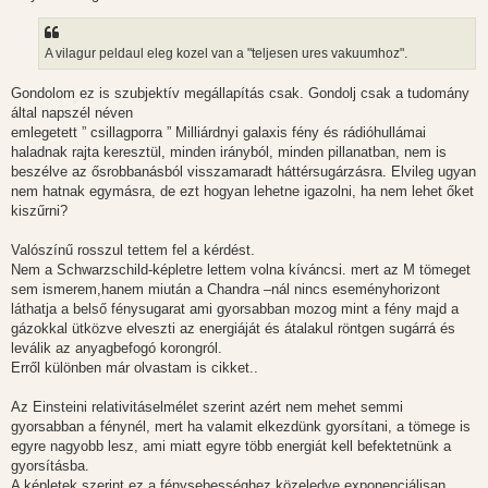
A vilagur peldaul eleg kozel van a "teljesen ures vakuumhoz".
Gondolom ez is szubjektív megállapítás csak. Gondolj csak a tudomány
által napszél néven
emlegetett ” csillagporra ” Milliárdnyi galaxis fény és rádióhullámai
haladnak rajta keresztül, minden irányból, minden pillanatban, nem is
beszélve az ősrobbanásból visszamaradt háttérsugárzásra. Elvileg ugyan
nem hatnak egymásra, de ezt hogyan lehetne igazolni, ha nem lehet őket
kiszűrni?
Valószínű rosszul tettem fel a kérdést.
Nem a Schwarzschild-képletre lettem volna kíváncsi. mert az M tömeget
sem ismerem,hanem miután a Chandra –nál nincs eseményhorizont
láthatja a belső fénysugarat ami gyorsabban mozog mint a fény majd a
gázokkal ütközve elveszti az energiáját és átalakul röntgen sugárrá és
leválik az anyagbefogó korongról.
Erről különben már olvastam is cikket..
Az Einsteini relativitáselmélet szerint azért nem mehet semmi
gyorsabban a fénynél, mert ha valamit elkezdünk gyorsítani, a tömege is
egyre nagyobb lesz, ami miatt egyre több energiát kell befektetnünk a
gyorsításba.
A képletek szerint ez a fénysebességhez közeledve exponenciálisan