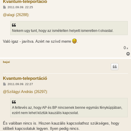
Kvantum-teleportáció
H
2011.09.09. 22:25
o
z
@alagi (26288):
z
á
s
z
Nekem ugy tunt, hogy az ismételten helyett ismeretlen-t olvastal.
ó
l
á
Való igaz - javítva. Azért ne szívd merre
.
s
0
x
bajai
Kvantum-teleportáció
H
2011.09.09. 22:27
o
z
@Szilágyi András (26297):
z
á
s
z
A feltevés az, hogy AP és BP nincsenek benne egymás fénykúpjában,
ó
l
ezért nem lehet köztük kauzális kapcsolat.
á
s
És valóban nincs is. Hiszen kauzális kapcsolathoz szükséges, hogy
időbeli kapcsolatuk legyen. Ilyen pedig nincs.