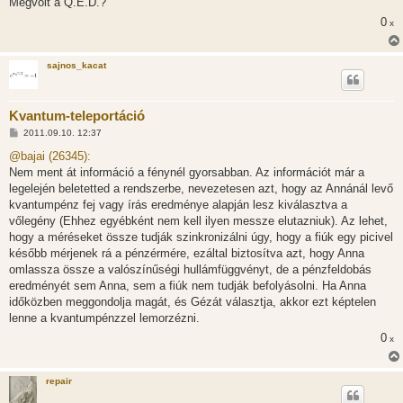
Megvolt a Q.E.D.?
0
x
sajnos_kacat
Kvantum-teleportáció
H
2011.09.10. 12:37
o
z
@bajai (26345):
z
Nem ment át információ a fénynél gyorsabban. Az információt már a
á
s
legelején beletetted a rendszerbe, nevezetesen azt, hogy az Annánál levő
z
kvantumpénz fej vagy írás eredménye alapján lesz kiválasztva a
ó
l
vőlegény (Ehhez egyébként nem kell ilyen messze elutazniuk). Az lehet,
á
hogy a méréseket össze tudják szinkronizálni úgy, hogy a fiúk egy picivel
s
később mérjenek rá a pénzérmére, ezáltal biztosítva azt, hogy Anna
omlassza össze a valószínűségi hullámfüggvényt, de a pénzfeldobás
eredményét sem Anna, sem a fiúk nem tudják befolyásolni. Ha Anna
időközben meggondolja magát, és Gézát választja, akkor ezt képtelen
lenne a kvantumpénzzel lemorzézni.
0
x
repair