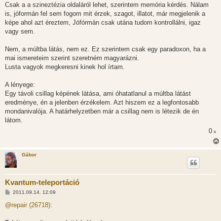
Csak a a szineztézia oldaláról lehet, szerintem memória kérdés. Nálam
is, jóformán fel sem fogom mit érzek, szagot, illatot, már megjelenik a
képe ahol azt éreztem, Jófórmán csak utána tudom kontrollálni, igaz
vagy sem.
Nem, a múltba látás, nem ez. Ez szerintem csak egy paradoxon, ha a
mai ismereteim szerint szeretném magyarázni.
Lusta vagyok megkeresni kinek hol írtam.
A lényege:
Egy távoli csillag képének látása, ami óhatatlanul a múltba látást
eredménye, én a jelenben érzékelem. Azt hiszem ez a legfontosabb
mondanivalója. A határhelyzetben már a csillag nem is létezik de én
látom.
0
x
Gábor
Kvantum-teleportáció
H
2011.09.14. 12:09
o
z
@repair (26718):
z
á