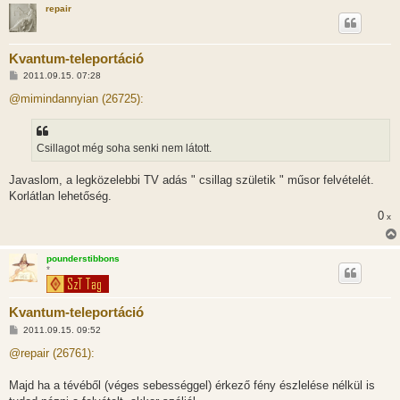
repair
s
Kvantum-teleportáció
H
2011.09.15. 07:28
o
z
@mimindannyian (26725):
z
á
s
z
Csillagot még soha senki nem látott.
ó
l
á
Javaslom, a legközelebbi TV adás " csillag születik " műsor felvételét.
s
Korlátlan lehetőség.
0
x
pounderstibbons
*
Kvantum-teleportáció
H
2011.09.15. 09:52
o
z
@repair (26761):
z
á
s
Majd ha a tévéből (véges sebességgel) érkező fény észlelése nélkül is
z