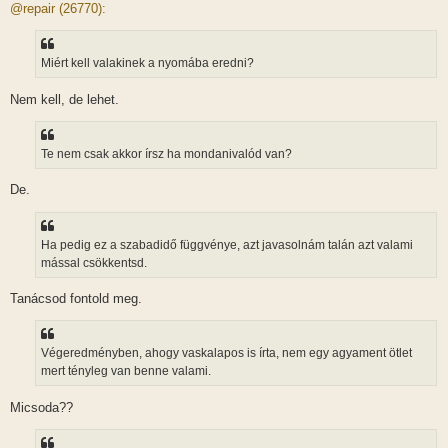
z
@repair (26770):
z
á
s
z
Miért kell valakinek a nyomába eredni?
ó
l
á
Nem kell, de lehet.
s
Te nem csak akkor írsz ha mondanivalód van?
De.
Ha pedig ez a szabadidő függvénye, azt javasolnám talán azt valami
mással csökkentsd.
Tanácsod fontold meg.
Végeredményben, ahogy vaskalapos is írta, nem egy agyament ötlet
mert tényleg van benne valami.
Micsoda??