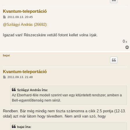
Kvantum-teleportáció
H
2011.09.13. 20:45
o
z
@Szilágyi András (26692):
z
á
s
Igazad van! Részecskére vetülő fotont kellet volna írjak.
z
0
ó
x
l
á
s
bajai
Kvantum-teleportáció
H
2011.09.13. 21:48
o
z
z
Szilágyi András írta:
á
s
Az Eberhard-féle modell szerint van egy kitüntetett rendszer, amiben a
z
Bell-egyenlőtlenség nem sérül.
ó
l
á
Rendben. Bár még mindig nem tiszta számomra a cikk 2.5 pontja (12-13.
s
oldal) azt már látom hogy tévedtem. Nem arról van szó, hogy
bajai írta: