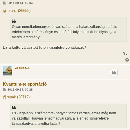
H
2011.09.14. 09:04
o
z
@lorenz (26658):
z
á
s
z
Olyan mérettartományokról van szó,ahol a határozatlansági reláció
ó
l
értelmében a mérés ténye és a mérési folyamat már befolyásolja a
á
mérési eredményt.
s
Ez a ketté választott foton kísérletre vonatkozik?
0
x
Zsolesz14
Kvantum-teleportáció
H
2011.09.14. 09:28
o
z
@repair (26712):
z
á
s
z
És - legalább is számomra- nagyon fontos kérdés, amire még nem
ó
l
válaszoltál: Hogyan lehet magyarázni, a jelenlegi ismeretekre
á
támaszkodva, a távolba látást?
s