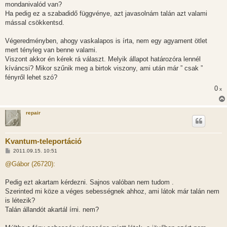
mondanivalód van?
Ha pedig ez a szabadidő függvénye, azt javasolnám talán azt valami
mással csökkentsd.
Végeredményben, ahogy vaskalapos is írta, nem egy agyament ötlet
mert tényleg van benne valami.
Viszont akkor én kérek rá választ. Melyik állapot határozóra lennél
kíváncsi? Mikor szűnik meg a birtok viszony, ami után már ” csak ”
fényről lehet szó?
0
x
repair
Kvantum-teleportáció
H
2011.09.15. 10:51
o
z
@Gábor (26720):
z
á
s
Pedig ezt akartam kérdezni. Sajnos valóban nem tudom .
z
Szerinted mi köze a véges sebességnek ahhoz, ami látok már talán nem
ó
l
is létezik?
á
Talán állandót akartál írni. nem?
s