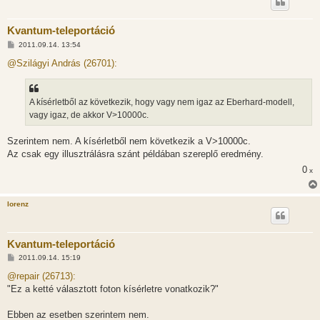
Kvantum-teleportáció
H
2011.09.14. 13:54
o
z
@Szilágyi András (26701):
z
á
s
z
A kísérletből az következik, hogy vagy nem igaz az Eberhard-modell,
ó
l
vagy igaz, de akkor V>10000c.
á
s
Szerintem nem. A kísérletből nem következik a V>10000c.
Az csak egy illusztrálásra szánt példában szereplő eredmény.
0
x
lorenz
Kvantum-teleportáció
H
2011.09.14. 15:19
o
z
@repair (26713):
z
"Ez a ketté választott foton kísérletre vonatkozik?"
á
s
z
Ebben az esetben szerintem nem.
ó