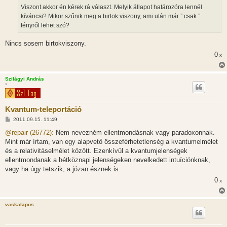
Viszont akkor én kérek rá választ. Melyik állapot határozóra lennél
kíváncsi? Mikor szűnik meg a birtok viszony, ami után már ” csak ”
fényről lehet szó?
Nincs sosem birtokviszony.
0
x
Szilágyi András
*
Kvantum-teleportáció
H
2011.09.15. 11:49
o
z
@repair (26772):
Nem nevezném ellentmondásnak vagy paradoxonnak.
z
Mint már írtam, van egy alapvető összeférhetetlenség a kvantumelmélet
á
s
és a relativitáselmélet között. Ezenkívül a kvantumjelenségek
z
ellentmondanak a hétköznapi jelenségeken nevelkedett intuíciónknak,
ó
l
vagy ha úgy tetszik, a józan észnek is.
á
0
s
x
vaskalapos