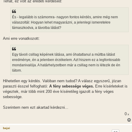
s
Tehát, ez volt az eredeti kérdésed:
z
ó
l
á
És - legalább is számomra- nagyon fontos kérdés, amire még nem
s
válaszoltál: Hogyan lehet magyarázni, a jelenlegi ismeretekre
támaszkodva, a távolba látást?
Ami erre vonatkozott:
Egy távoli csillag képének látása, ami óhatatlanul a múltba látást
eredménye, én a jelenben érzékelem. Azt hiszem ez a legfontosabb
mondanivalója. A határhelyzetben már a csillag nem is létezik de én
látom.
Hihetetlen egy kérdés. Valóban nem tudod? A válasz egyszerű, józan
paraszti ésszel felfogható:
A fény sebessége véges.
Erre kísérleteket is
végeztek, már több mint 200 éve kíséretileg igazolt a fény véges
sebessége.
Szerintem nem ezt akartad kérdezni...
0
x
bajai