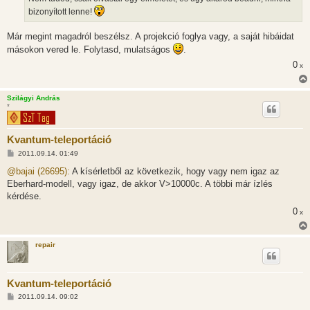
l
bizonyított lenne!
á
s
Már megint magadról beszélsz. A projekció foglya vagy, a saját hibáidat
másokon vered le. Folytasd, mulatságos
.
0
x
Szilágyi András
*
Kvantum-teleportáció
H
2011.09.14. 01:49
o
z
@bajai (26695):
A kísérletből az következik, hogy vagy nem igaz az
z
Eberhard-modell, vagy igaz, de akkor V>10000c. A többi már ízlés
á
s
kérdése.
z
0
ó
x
l
á
s
repair
Kvantum-teleportáció
H
2011.09.14. 09:02
o