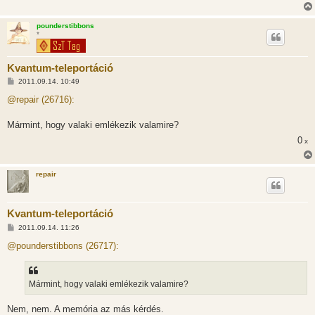
pounderstibbons
*
Kvantum-teleportáció
H
2011.09.14. 10:49
o
z
@repair (26716):
z
á
s
Mármint, hogy valaki emlékezik valamire?
z
0
ó
x
l
á
s
repair
Kvantum-teleportáció
H
2011.09.14. 11:26
o
z
@pounderstibbons (26717):
z
á
s
z
Mármint, hogy valaki emlékezik valamire?
ó
l
á
Nem, nem. A memória az más kérdés.
s