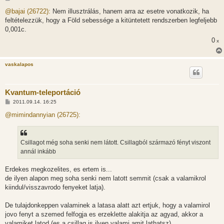
o
z
@bajai (26722):
Nem illusztrálás, hanem arra az esetre vonatkozik, ha
z
feltételezzük, hogy a Föld sebessége a kitüntetett rendszerben legfeljebb
á
s
0,001c.
z
0
ó
x
l
á
s
vaskalapos
Kvantum-teleportáció
H
2011.09.14. 16:25
o
z
@mimindannyian (26725):
z
á
s
z
Csillagot még soha senki nem látott. Csillagból származó fényt viszont
ó
l
annál inkább
á
s
Erdekes megkozelites, es ertem is...
de ilyen alapon meg soha senki nem latott semmit (csak a valamikrol
kiindul/visszavrodo fenyeket latja).
De tulajdonkeppen valaminek a latasa alatt azt ertjuk, hogy a valamirol
jovo fenyt a szemed felfogja es erzeklette alakitja az agyad, akkor a
valamiket latod (es a csillag is ilyen valami amit lathatsz).