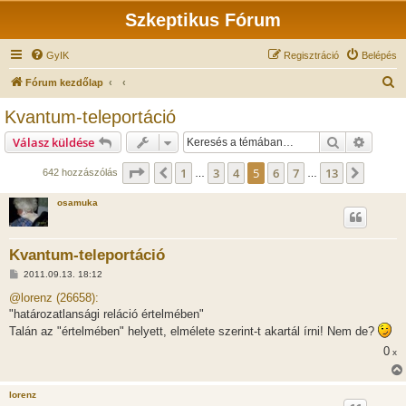
Szkeptikus Fórum
GyIK
Regisztráció
Belépés
K
Fórum kezdőlap
e
Kvantum-teleportáció
r
Keresés
Részlet
Válasz küldése
e
s
Oldal:
5
/
13
1
3
4
5
6
7
13
Előző
Követk
642 hozzászólás
…
…
é
osamuka
s
Kvantum-teleportáció
H
2011.09.13. 18:12
o
z
@lorenz (26658):
z
"határozatlansági reláció értelmében"
á
s
Talán az "értelmében" helyett, elmélete szerint-t akartál írni! Nem de?
z
ó
0
x
l
á
s
lorenz