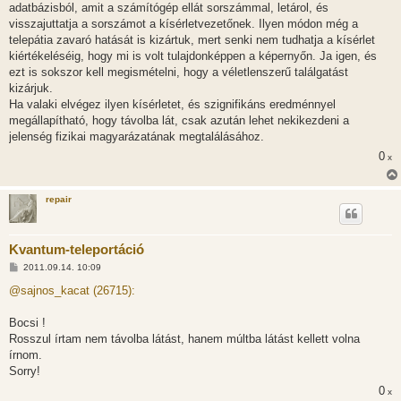
adatbázisból, amit a számítógép ellát sorszámmal, letárol, és
visszajuttatja a sorszámot a kísérletvezetőnek. Ilyen módon még a
telepátia zavaró hatását is kizártuk, mert senki nem tudhatja a kísérlet
kiértékeléséig, hogy mi is volt tulajdonképpen a képernyőn. Ja igen, és
ezt is sokszor kell megismételni, hogy a véletlenszerű találgatást
kizárjuk.
Ha valaki elvégez ilyen kísérletet, és szignifikáns eredménnyel
megállapítható, hogy távolba lát, csak azután lehet nekikezdeni a
jelenség fizikai magyarázatának megtalálásához.
0
x
repair
Kvantum-teleportáció
H
2011.09.14. 10:09
o
z
@sajnos_kacat (26715):
z
á
s
Bocsi !
z
Rosszul írtam nem távolba látást, hanem múltba látást kellett volna
ó
l
írnom.
á
Sorry!
s
0
x