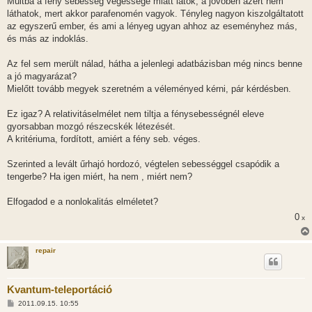
Múltba a fény sebesség végessége miatt látok, a jövőben azért nem
láthatok, mert akkor parafenomén vagyok. Tényleg nagyon kiszolgáltatott
az egyszerű ember, és ami a lényeg ugyan ahhoz az eseményhez más,
és más az indoklás.
Az fel sem merült nálad, hátha a jelenlegi adatbázisban még nincs benne
a jó magyarázat?
Mielőtt tovább megyek szeretném a véleményed kérni, pár kérdésben.
Ez igaz? A relativitáselmélet nem tiltja a fénysebességnél eleve
gyorsabban mozgó részecskék létezését.
A kritériuma, fordított, amiért a fény seb. véges.
Szerinted a levált űrhajó hordozó, végtelen sebességgel csapódik a
tengerbe? Ha igen miért, ha nem , miért nem?
Elfogadod e a nonlokalitás elméletet?
0
x
repair
Kvantum-teleportáció
H
2011.09.15. 10:55
o