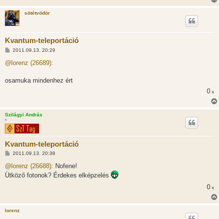
sötétvödör
Kvantum-teleportáció
H
2011.09.13. 20:29
o
z
@lorenz (26689):
z
á
s
osamuka mindenhez ért
z
0
ó
x
l
á
s
Szilágyi András
*
Kvantum-teleportáció
H
2011.09.13. 20:38
o
z
@lorenz (26688):
Nofene!
z
Ütköző fotonok? Érdekes elképzelés
á
s
0
x
z
ó
l
á
lorenz
s