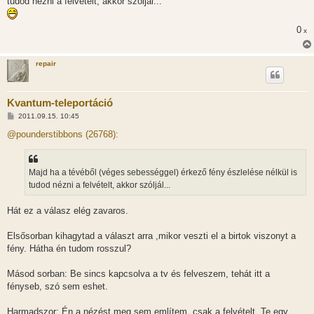
tudod nézni a felvételt, akkor szóljál...
ó
l
á
s
0
x
repair
Kvantum-teleportáció
H
2011.09.15. 10:45
o
z
@pounderstibbons (26768):
z
á
s
z
Majd ha a tévéből (véges sebességgel) érkező fény észlelése nélkül is
ó
l
tudod nézni a felvételt, akkor szóljál...
á
s
Hát ez a válasz elég zavaros.
Elsősorban kihagytad a választ arra ,mikor veszti el a birtok viszonyt a
fény. Hátha én tudom rosszul?
Másod sorban: Be sincs kapcsolva a tv és felveszem, tehát itt a
fényseb, szó sem eshet.
Harmadszor: Én a nézést meg sem említem, csak a felvételt. Te egy