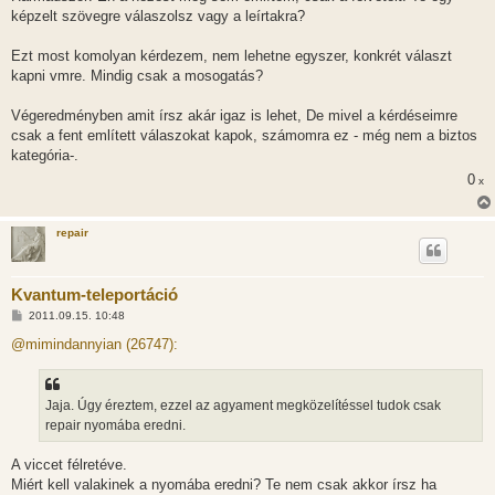
képzelt szövegre válaszolsz vagy a leírtakra?
Ezt most komolyan kérdezem, nem lehetne egyszer, konkrét választ
kapni vmre. Mindig csak a mosogatás?
Végeredményben amit írsz akár igaz is lehet, De mivel a kérdéseimre
csak a fent említett válaszokat kapok, számomra ez - még nem a biztos
kategória-.
0
x
repair
Kvantum-teleportáció
H
2011.09.15. 10:48
o
z
@mimindannyian (26747):
z
á
s
z
Jaja. Úgy éreztem, ezzel az agyament megközelítéssel tudok csak
ó
l
repair nyomába eredni.
á
s
A viccet félretéve.
Miért kell valakinek a nyomába eredni? Te nem csak akkor írsz ha