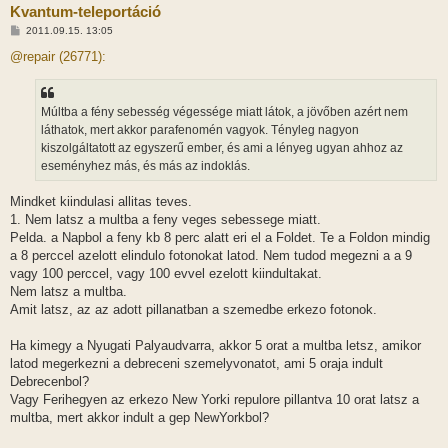
Kvantum-teleportáció
H
2011.09.15. 13:05
o
z
@repair (26771):
z
á
s
z
Múltba a fény sebesség végessége miatt látok, a jövőben azért nem
ó
l
láthatok, mert akkor parafenomén vagyok. Tényleg nagyon
á
kiszolgáltatott az egyszerű ember, és ami a lényeg ugyan ahhoz az
s
eseményhez más, és más az indoklás.
Mindket kiindulasi allitas teves.
1. Nem latsz a multba a feny veges sebessege miatt.
Pelda. a Napbol a feny kb 8 perc alatt eri el a Foldet. Te a Foldon mindig
a 8 perccel azelott elindulo fotonokat latod. Nem tudod megezni a a 9
vagy 100 perccel, vagy 100 evvel ezelott kiindultakat.
Nem latsz a multba.
Amit latsz, az az adott pillanatban a szemedbe erkezo fotonok.
Ha kimegy a Nyugati Palyaudvarra, akkor 5 orat a multba letsz, amikor
latod megerkezni a debreceni szemelyvonatot, ami 5 oraja indult
Debrecenbol?
Vagy Ferihegyen az erkezo New Yorki repulore pillantva 10 orat latsz a
multba, mert akkor indult a gep NewYorkbol?