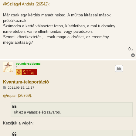
z
@Szilágyi András (26542):
z
á
s
Már csak egy kérdés maradt neked. A múltba látással mások
z
próbálkoznak.
ó
l
Számodra a ketté választott foton, kísérletben, a mai tudomány
á
ismeretében, van e ellentmondás, vagy paradoxon.
s
Semmi következtetés,…csak maga a kísérlet, az eredmény
megállapításáig?
0
x
pounderstibbons
*
Kvantum-teleportáció
H
2011.09.15. 11:17
o
z
@repair (26769):
z
á
s
z
Hát ez a válasz elég zavaros.
ó
l
á
Kezdjük a végén:
s