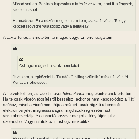
Másod sorban: Be sincs kapcsolva a tv és felveszem, tehát itt a fényseb,
szó sem eshet.
Harmadszor: Én a nézést meg sem említem, csak a felvételt. Te egy
képzelt szövegre válaszolsz vagy a leírtakra?
A zavar forrása ismételten te magad vagy. Én erre reagáltam:
Csillagot még soha senki nem látott.
Javaslom, a legközelebbi TV adás " csillag születik " műsor felvételét.
Korlátlan lehetőség.
A "felvételét" én, az adott műsor
felvételének
megtekintésének értettem.
Ha te csak videón rögzítésről beszélsz, akkor te nem kapcsolódsz a "lát"
szóhoz, mivel a videó nem látja a műsort, csak rögzíti a bemenő
elektromos jelet mágnesszalagra, majd szükség esetén azt
visszakonvertálja és onnantól kezdve megint a fény útján jut a
szemedbe. Vagy nálatok ez máshogy működik?
Elsősorban kihagytad a választ arra ,mikor veszti el a birtok viszonyt a