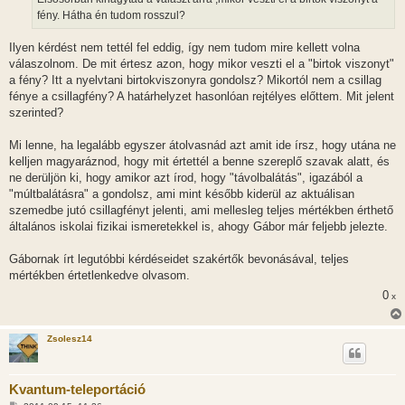
fény. Hátha én tudom rosszul?
Ilyen kérdést nem tettél fel eddig, így nem tudom mire kellett volna
válaszolnom. De mit értesz azon, hogy mikor veszti el a "birtok viszonyt"
a fény? Itt a nyelvtani birtokviszonyra gondolsz? Mikortól nem a csillag
fénye a csillagfény? A határhelyzet hasonlóan rejtélyes előttem. Mit jelent
szerinted?
Mi lenne, ha legalább egyszer átolvasnád azt amit ide írsz, hogy utána ne
kelljen magyaráznod, hogy mit értettél a benne szereplő szavak alatt, és
ne derüljön ki, hogy amikor azt írod, hogy "távolbalátás", igazából a
"múltbalátásra" a gondolsz, ami mint később kiderül az aktuálisan
szemedbe jutó csillagfényt jelenti, ami mellesleg teljes mértékben érthető
általános iskolai fizikai ismeretekkel is, ahogy Gábor már feljebb jelezte.
Gábornak írt legutóbbi kérdéseidet szakértők bevonásával, teljes
mértékben értetlenkedve olvasom.
0
x
Zsolesz14
Kvantum-teleportáció