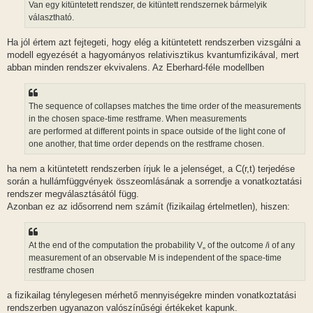
Van egy kitüntetett rendszer, de kitüntett rendszernek bármelyik
választható.
Ha jól értem azt fejtegeti, hogy elég a kitüntetett rendszerben vizsgálni a
modell egyezését a hagyományos relativisztikus kvantumfizikával, mert
abban minden rendszer ekvivalens. Az Eberhard-féle modellben
The sequence of collapses matches the time order of the measurements
in the chosen space-time restframe. When measurements
are performed at different points in space outside of the light cone of
one another, that time order depends on the restframe chosen.
ha nem a kitüntetett rendszerben írjuk le a jelenséget, a C(r,t) terjedése
során a hullámfüggvények összeomlásának a sorrendje a vonatkoztatási
rendszer megválasztásától függ.
Azonban ez az idősorrend nem számít (fizikailag értelmetlen), hiszen:
At the end of the computation the probability V„ of the outcome /i of any
measurement of an observable M is independent of the space-time
restframe chosen
a fizikailag ténylegesen mérhető mennyiségekre minden vonatkoztatási
rendszerben ugyanazon valószínűségi értékeket kapunk.