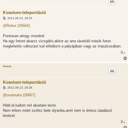
Kvantum-teleportáció
H
2011.09.13. 20:25
o
z
@Robur (26664):
z
á
s
Pontosan ahogy mondod.
z
Ha egy fotont akarsz vizsgálni,akkor az arra rávetülő másik foton
ó
l
meglehetős változást tud előidézni a pályájában vagy az impulzusában.
á
0
s
x
lorenz
Kvantum-teleportáció
H
2011.09.13. 20:28
o
z
@osamuka (26667):
z
á
s
Hidd el,tudom mit akartam leírni.
z
Nem értem miért szólsz bele olyanba,amit nem is értesz,ráadásul
ó
l
lenézel.
á
0
s
x