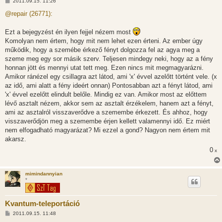
H
2011.09.15. 11:26
o
z
@repair (26771):
z
á
s
Ezt a bejegyzést én ilyen fejjel nézem most
z
Komolyan nem értem, hogy mit nem lehet ezen érteni. Az ember úgy
ó
l
működik, hogy a szemébe érkező fényt dolgozza fel az agya meg a
á
szeme meg egy sor másik szerv. Teljesen mindegy neki, hogy az a fény
s
honnan jött és mennyi utat tett meg. Ezen nincs mit megmagyarázni.
Amikor ránézel egy csillagra azt látod, ami 'x' évvel azelőtt történt vele. (x
az idő, ami alatt a fény ideért onnan) Pontosabban azt a fényt látod, ami
'x' évvel ezelőtt elindult belőle. Mindig ez van. Amikor most az előttem
lévő asztalt nézem, akkor sem az asztalt érzékelem, hanem azt a fényt,
ami az asztalról visszaverődve a szemembe érkezett. És ahhoz, hogy
visszaverődjön meg a szemembe érjen kellett valamennyi idő. Ez miért
nem elfogadható magyarázat? Mi ezzel a gond? Nagyon nem értem mit
akarsz.
0
x
mimindannyian
*
Kvantum-teleportáció
H
2011.09.15. 11:48
o