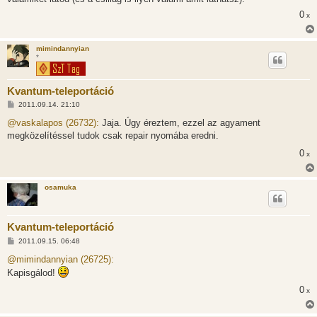
0
x
mimindannyian
*
Kvantum-teleportáció
H
2011.09.14. 21:10
o
z
@vaskalapos (26732):
Jaja. Úgy éreztem, ezzel az agyament
z
megközelítéssel tudok csak repair nyomába eredni.
á
s
0
x
z
ó
l
á
osamuka
s
Kvantum-teleportáció
H
2011.09.15. 06:48
o
z
@mimindannyian (26725):
z
Kapisgálod!
á
s
0
x
z
ó
l
á