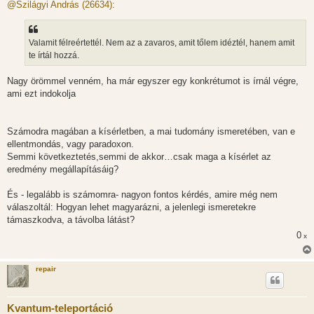
z
@Szilágyi András (26634):
z
á
s
z
Valamit félreértettél. Nem az a zavaros, amit tőlem idéztél, hanem amit
ó
l
te írtál hozzá.
á
s
Nagy örömmel venném, ha már egyszer egy konkrétumot is írnál végre,
ami ezt indokolja
Számodra magában a kísérletben, a mai tudomány ismeretében, van e
ellentmondás, vagy paradoxon.
Semmi következtetés,semmi de akkor…csak maga a kísérlet az
eredmény megállapításáig?
És - legalább is számomra- nagyon fontos kérdés, amire még nem
válaszoltál: Hogyan lehet magyarázni, a jelenlegi ismeretekre
támaszkodva, a távolba látást?
0
x
repair
Kvantum-teleportáció