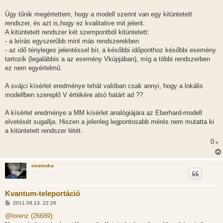
Úgy tűnik megértettem, hogy a modell szerint van egy kitüntetett
rendszer, és azt is,hogy ez kvalitative mit jelent.
A kitüntetett rendszer két szempontból kitüntetett:
- a leírás egyszerűbb mint más rendszerekben
- az idő tényleges jelentéssel bír, a későbbi időponthoz későbbi esemény
tartozik (legalábbis a az esemény Vkúpjában), míg a többi rendszerben
ez nem egyértelmű.
A svájci kísérlet eredménye tehát valóban csak annyi, hogy a lokális
modellben szereplő V értékére alsó határt ad ??
A kísérlet eredménye a MM kísérlet analógiájára az Eberhard-modell
elvetését sugallja. Hiszen a jelenleg legpontosabb mérés nem mutatta ki
a kitüntetett rendszer létét.
0
x
osamuka
Kvantum-teleportáció
H
2011.09.13. 22:26
o
z
@lorenz (26689):
z