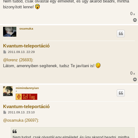
Nem tudod, csak olvastál egy elméletet, és úgy akarod beadni, mintha
á
s
bizonyított lenne!
z
ó
0
x
l
á
s
osamuka
Kvantum-teleportáció
H
2011.09.13. 22:29
o
z
@lorenz (26693):
z
Látom, amennyiben segítenek, tudsz Te javítani is!
á
s
0
x
z
ó
l
á
mimindannyian
s
*
Kvantum-teleportáció
H
2011.09.13. 23:10
o
z
@osamuka (26697):
z
á
s
z
Nem tudod, csak olvastál egy elméletet, és úgy akarod beadni, mintha
ó