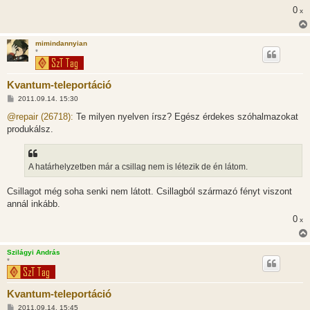
l
0
x
á
s
mimindannyian
*
Kvantum-teleportáció
H
2011.09.14. 15:30
o
z
@repair (26718):
Te milyen nyelven írsz? Egész érdekes szóhalmazokat
z
produkálsz.
á
s
z
ó
l
A határhelyzetben már a csillag nem is létezik de én látom.
á
s
Csillagot még soha senki nem látott. Csillagból származó fényt viszont
annál inkább.
0
x
Szilágyi András
*
Kvantum-teleportáció
H
2011.09.14. 15:45