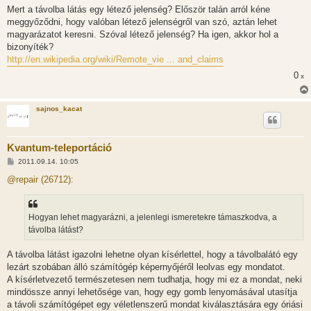
Mert a távolba látás egy létező jelenség? Először talán arról kéne
meggyőződni, hogy valóban létező jelenségről van szó, aztán lehet
magyarázatot keresni. Szóval létező jelenség? Ha igen, akkor hol a
bizonyíték?
http://en.wikipedia.org/wiki/Remote_vie ... and_claims
0
x
sajnos_kacat
Kvantum-teleportáció
H
2011.09.14. 10:05
o
z
@repair (26712):
z
á
s
z
Hogyan lehet magyarázni, a jelenlegi ismeretekre támaszkodva, a
ó
l
távolba látást?
á
s
A távolba látást igazolni lehetne olyan kísérlettel, hogy a távolbalátó egy
lezárt szobában álló számítógép képernyőjéről leolvas egy mondatot.
A kísérletvezető természetesen nem tudhatja, hogy mi ez a mondat, neki
mindössze annyi lehetősége van, hogy egy gomb lenyomásával utasítja
a távoli számítógépet egy véletlenszerű mondat kiválasztására egy óriási