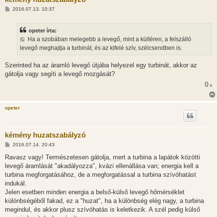
H
2016.07.13. 10:37
o
z
z
opeter írta:
á
s
Ha a szobában melegebb a levegő, mint a kültéren, a felszálló
z
levegő meghajtja a turbinát, és az kifelé szív, szélcsendben is.
ó
l
á
Szerinted ha az áramló levegő útjába helyezel egy turbinát, akkor az
s
gátolja vagy segíti a levegő mozgását?
0
x
opeter
kémény huzatszabályzó
H
2016.07.14. 20:43
o
z
Ravasz vagy! Természetesen gátolja, mert a turbina a lapátok közötti
z
levegő áramlását "akadályozza", kvázi ellenállása van; energia kell a
á
s
turbina megforgatásához, de a megforgatással a turbina szívóhatást
z
indukál.
ó
l
Jelen esetben minden energia a belső-külső levegő hőmérséklet
á
különbségéből fakad, ez a "huzat", ha a különbség elég nagy, a turbina
s
megindul, és akkor plusz szívóhatás is keletkezik. A szél pedig külső