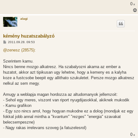
0
x
alagi
kémény huzatszabályzó
H
2011.09.28. 09:53
o
z
@zenesz (28575):
z
á
s
Szerintem kamu.
z
Nincs benne mozgo alkatresz. Ha szabalyozni akarna az ember a
ó
l
huzatot, akkor azt tipikusan ugy lehetne, hogy a kemeny es a kalyha
á
koze a fustcsobe beepit egy allithato szukuletet. Persze mozgo alkatresz
s
nelkul az sem megy.
Amugy a weblapja magan hordozza az altudomanyok jellemzoit:
- Sehol egy meres, viszont van riport nyugdijasokkal, akiknek mukodik
- Kamu grafikon
- Egy szo nincs arrol, hogy hogyan mukodne ez a dolog (mondjuk ez egy
fokkal jobb annal mintha a "kvantum" "rezges" "energia" szavakat
belecsempeszne)
- Nagy rakas irrelevans szoveg (a fatuzelesrol)
0
x