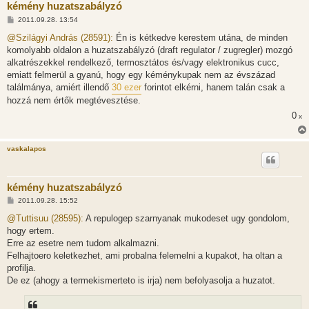
kémény huzatszabályzó
H
2011.09.28. 13:54
o
z
@Szilágyi András (28591):
Én is kétkedve kerestem utána, de minden
z
komolyabb oldalon a huzatszabályzó (draft regulator / zugregler) mozgó
á
s
alkatrészekkel rendelkező, termosztátos és/vagy elektronikus cucc,
z
emiatt felmerül a gyanú, hogy egy kéménykupak nem az évszázad
ó
l
találmánya, amiért illendő
30 ezer
forintot elkérni, hanem talán csak a
á
hozzá nem értők megtévesztése.
s
0
x
vaskalapos
kémény huzatszabályzó
H
2011.09.28. 15:52
o
z
@Tuttisuu (28595):
A repulogep szarnyanak mukodeset ugy gondolom,
z
hogy ertem.
á
s
Erre az esetre nem tudom alkalmazni.
z
Felhajtoero keletkezhet, ami probalna felemelni a kupakot, ha oltan a
ó
l
profilja.
á
De ez (ahogy a termekismerteto is irja) nem befolyasolja a huzatot.
s