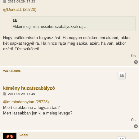
H
2011.09.29. 17:23
o
z
@Dorka11 (28720):
z
á
s
z
Akkor meg mi a rossebet szabályozzak rajta.
ó
l
á
Hogy csökkentsd a fogyasztást. Ha nagyon csökkenteni akarod, akkor
s
két sapkát tegyél rá. Ha nincs rajta még sapka, azért, ha van, akkor
azért! Füstszűrőset!
0
x
vaskalapos
kémény huzatszabályzó
H
2011.09.29. 17:45
o
z
@mimindannyian (28728):
z
Miert csokkenne a fogyasztas?
á
s
Mert lassabban jon ki a meleg levego?
z
0
ó
x
l
á
s
Caspi