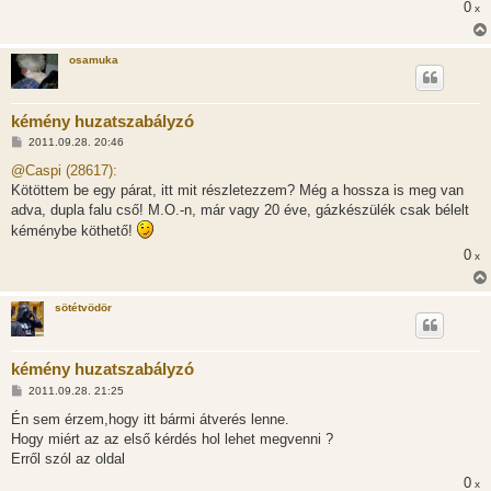
0
ó
x
l
á
s
osamuka
kémény huzatszabályzó
H
2011.09.28. 20:46
o
z
@Caspi (28617):
z
Kötöttem be egy párat, itt mit részletezzem? Még a hossza is meg van
á
s
adva, dupla falu cső! M.O.-n, már vagy 20 éve, gázkészülék csak bélelt
z
kéménybe köthető!
ó
l
0
x
á
s
sötétvödör
kémény huzatszabályzó
H
2011.09.28. 21:25
o
z
Én sem érzem,hogy itt bármi átverés lenne.
z
Hogy miért az az első kérdés hol lehet megvenni ?
á
s
Erről szól az oldal
z
0
ó
x