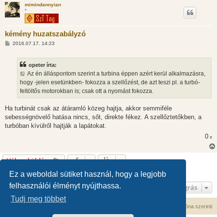
mimindannyian
*
kémény huzatszabályzó
H
2016.07.17. 14:23
o
z
z
opeter írta:
á
s
Az én álláspontom szerint a turbina éppen azért kerül alkalmazásra,
z
hogy -jelen esetünkben- fokozza a szellőzést, de azt teszi pl. a turbó-
ó
l
feltöltős motorokban is; csak ott a nyomást fokozza.
á
s
Ha turbinát csak az átáramló közeg hajtja, akkor semmiféle
sebességnövelő hatása nincs, sőt, direkte fékez. A szellőztetőkben, a
turbóban kívülről hajtják a lapátokat.
0
x
Válasz küldése
42 hozzászólás • Oldal:
1
/
1
Ez a weboldal sütiket használ, hogy a legjobb
felhasználói élményt nyújthassa.
Ugrás
Tudj meg többet
Fórum kezdőlap
Kapcsolat
Minden időpont
UTC+02:00
időzóna szerinti