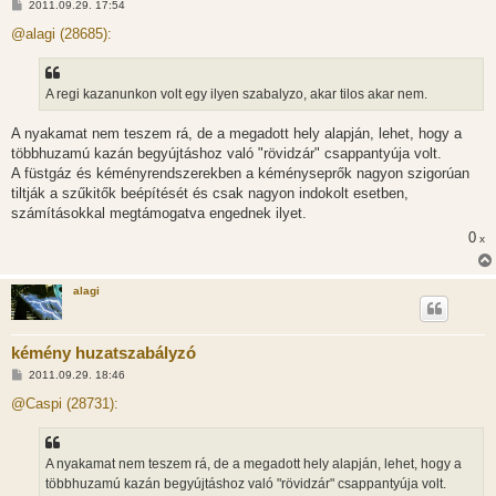
H
2011.09.29. 17:54
o
z
@alagi (28685):
z
á
s
z
A regi kazanunkon volt egy ilyen szabalyzo, akar tilos akar nem.
ó
l
á
A nyakamat nem teszem rá, de a megadott hely alapján, lehet, hogy a
s
többhuzamú kazán begyújtáshoz való "rövidzár" csappantyúja volt.
A füstgáz és kéményrendszerekben a kéményseprők nagyon szigorúan
tiltják a szűkitők beépítését és csak nagyon indokolt esetben,
számításokkal megtámogatva engednek ilyet.
0
x
alagi
kémény huzatszabályzó
H
2011.09.29. 18:46
o
z
@Caspi (28731):
z
á
s
z
A nyakamat nem teszem rá, de a megadott hely alapján, lehet, hogy a
ó
l
többhuzamú kazán begyújtáshoz való "rövidzár" csappantyúja volt.
á