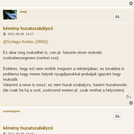
alagi
kémény huzatszabályzó
H
2011.09.28. 13:17
o
z
@Szilágyi András (28591):
z
á
s
Ez akar meg mukodhet is, van pl. hasonlo elven mukodo
z
szelsebessegmero (venturi cso).
ó
l
á
Erdekes, hogy ezt nem emlitik megsem a reklamjaban, es tovabbra is
s
problema hogy meres helyett nyugdijasokkal probaljak igazolni hogy
mukodik.
Valamint a neve is rossz: ez nem huzat szabalyzo, hanem huzatnovelo
(de csak ha fuj a szel, szelcsend eseten pl. csak ronthat a helyzeten).
0
x
vaskalapos
kémény huzatszabályzó
H
2011.09.28. 13:19