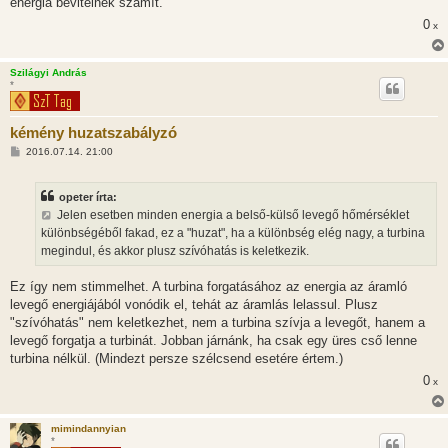
energia bevitelnek számít.
0
x
Szilágyi András
*
kémény huzatszabályzó
H
2016.07.14. 21:00
o
z
z
opeter írta:
á
s
Jelen esetben minden energia a belső-külső levegő hőmérséklet
z
különbségéből fakad, ez a "huzat", ha a különbség elég nagy, a turbina
ó
l
megindul, és akkor plusz szívóhatás is keletkezik.
á
s
Ez így nem stimmelhet. A turbina forgatásához az energia az áramló
levegő energiájából vonódik el, tehát az áramlás lelassul. Plusz
"szívóhatás" nem keletkezhet, nem a turbina szívja a levegőt, hanem a
levegő forgatja a turbinát. Jobban járnánk, ha csak egy üres cső lenne
turbina nélkül. (Mindezt persze szélcsend esetére értem.)
0
x
mimindannyian
*