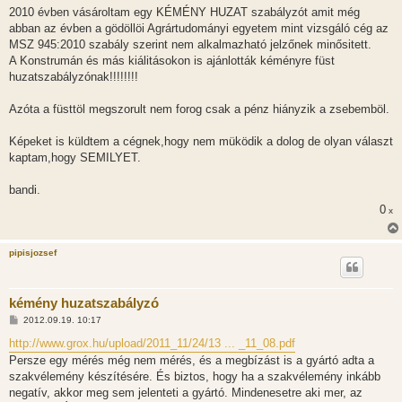
z
2010 évben vásároltam egy KÉMÉNY HUZAT szabályzót amit még
z
abban az évben a gödöllöi Agrártudományi egyetem mint vizsgáló cég az
á
s
MSZ 945:2010 szabály szerint nem alkalmazható jelzőnek minősitett.
z
A Konstrumán és más kiálitásokon is ajánlották kéményre füst
ó
l
huzatszabályzónak!!!!!!!!
á
s
Azóta a füsttöl megszorult nem forog csak a pénz hiányzik a zsebemböl.
Képeket is küldtem a cégnek,hogy nem müködik a dolog de olyan választ
kaptam,hogy SEMILYET.
bandi.
0
x
pipisjozsef
kémény huzatszabályzó
H
2012.09.19. 10:17
o
z
http://www.grox.hu/upload/2011_11/24/13 ... _11_08.pdf
z
Persze egy mérés még nem mérés, és a megbízást is a gyártó adta a
á
s
szakvélemény készítésére. És biztos, hogy ha a szakvélemény inkább
z
negatív, akkor meg sem jelenteti a gyártó. Mindenesetre aki mer, az
ó