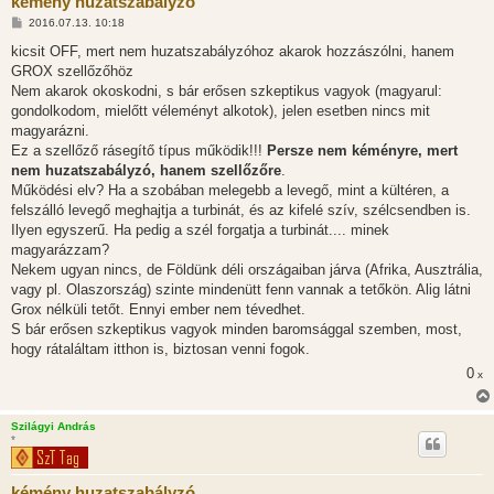
kémény huzatszabályzó
H
2016.07.13. 10:18
o
z
kicsit OFF, mert nem huzatszabályzóhoz akarok hozzászólni, hanem
z
GROX szellőzőhöz
á
s
Nem akarok okoskodni, s bár erősen szkeptikus vagyok (magyarul:
z
gondolkodom, mielőtt véleményt alkotok), jelen esetben nincs mit
ó
l
magyarázni.
á
Ez a szellőző rásegítő típus működik!!!
Persze nem kéményre, mert
s
nem huzatszabályzó, hanem szellőzőre
.
Működési elv? Ha a szobában melegebb a levegő, mint a kültéren, a
felszálló levegő meghajtja a turbinát, és az kifelé szív, szélcsendben is.
Ilyen egyszerű. Ha pedig a szél forgatja a turbinát.... minek
magyarázzam?
Nekem ugyan nincs, de Földünk déli országaiban járva (Afrika, Ausztrália,
vagy pl. Olaszország) szinte mindenütt fenn vannak a tetőkön. Alig látni
Grox nélküli tetőt. Ennyi ember nem tévedhet.
S bár erősen szkeptikus vagyok minden baromsággal szemben, most,
hogy rátaláltam itthon is, biztosan venni fogok.
0
x
Szilágyi András
*
kémény huzatszabályzó