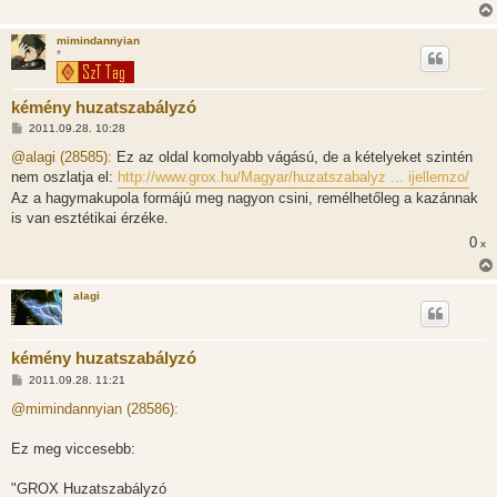
mimindannyian
*
kémény huzatszabályzó
H
2011.09.28. 10:28
o
z
@alagi (28585):
Ez az oldal komolyabb vágású, de a kételyeket szintén
z
nem oszlatja el:
http://www.grox.hu/Magyar/huzatszabalyz ... ijellemzo/
á
s
Az a hagymakupola formájú meg nagyon csini, remélhetőleg a kazánnak
z
is van esztétikai érzéke.
ó
l
0
x
á
s
alagi
kémény huzatszabályzó
H
2011.09.28. 11:21
o
z
@mimindannyian (28586):
z
á
s
Ez meg viccesebb:
z
ó
l
"GROX Huzatszabályzó