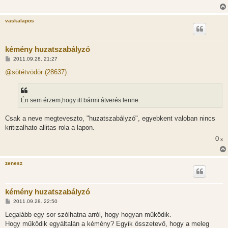
l
á
s
vaskalapos
kémény huzatszabályzó
H
2011.09.28. 21:27
o
z
@sötétvödör (28637):
z
á
s
z
Én sem érzem,hogy itt bármi átverés lenne.
ó
l
á
Csak a neve megteveszto, "huzatszabályzó", egyebkent valoban nincs
s
kritizalhato allitas rola a lapon.
0
x
zenesz
kémény huzatszabályzó
H
2011.09.28. 22:50
o
z
Legalább egy sor szólhatna arról, hogy hogyan működik.
z
Hogy működik egyáltalán a kémény? Egyik összetevő, hogy a meleg
á