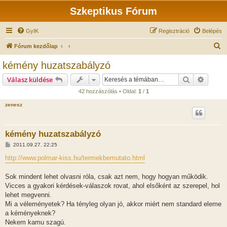
Szkeptikus Fórum
GyIK
Regisztráció
Belépés
K
Fórum kezdőlap
e
kémény huzatszabályzó
r
Keresés
Részlet
Válasz küldése
e
42 hozzászólás • Oldal:
1
/
1
s
zenesz
é
s
kémény huzatszabályzó
H
2011.09.27. 22:25
o
z
http://www.polmar-kiss.hu/termekbemutato.html
z
á
s
Sok mindent lehet olvasni róla, csak azt nem, hogy hogyan működik.
z
Vicces a gyakori kérdések-válaszok rovat, ahol elsőként az szerepel, hol
ó
l
lehet megvenni.
á
Mi a véleményetek? Ha tényleg olyan jó, akkor miért nem standard eleme
s
a kéményeknek?
Nekem kamu szagú.