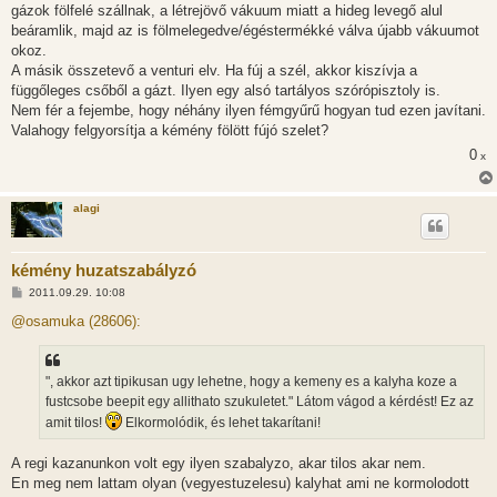
s
gázok fölfelé szállnak, a létrejövő vákuum miatt a hideg levegő alul
z
beáramlik, majd az is fölmelegedve/égéstermékké válva újabb vákuumot
ó
l
okoz.
á
A másik összetevő a venturi elv. Ha fúj a szél, akkor kiszívja a
s
függőleges csőből a gázt. Ilyen egy alsó tartályos szórópisztoly is.
Nem fér a fejembe, hogy néhány ilyen fémgyűrű hogyan tud ezen javítani.
Valahogy felgyorsítja a kémény fölött fújó szelet?
0
x
alagi
kémény huzatszabályzó
H
2011.09.29. 10:08
o
z
@osamuka (28606):
z
á
s
z
", akkor azt tipikusan ugy lehetne, hogy a kemeny es a kalyha koze a
ó
l
fustcsobe beepit egy allithato szukuletet." Látom vágod a kérdést! Ez az
á
amit tilos!
Elkormolódik, és lehet takarítani!
s
A regi kazanunkon volt egy ilyen szabalyzo, akar tilos akar nem.
En meg nem lattam olyan (vegyestuzelesu) kalyhat ami ne kormolodott