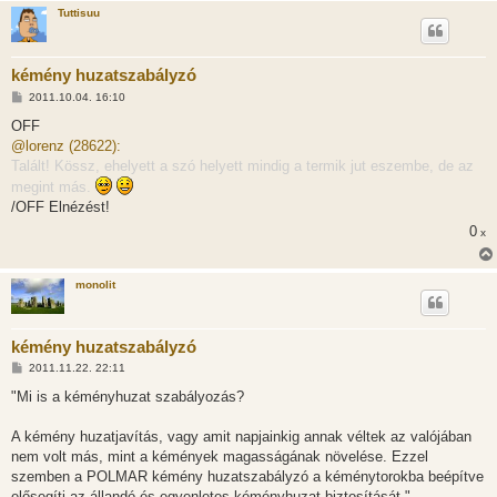
á
Tuttisuu
s
kémény huzatszabályzó
H
2011.10.04. 16:10
o
z
OFF
z
@lorenz (28622):
á
s
Talált! Kössz, ehelyett a szó helyett mindig a termik jut eszembe, de az
z
megint más.
ó
l
/OFF Elnézést!
á
s
0
x
monolit
kémény huzatszabályzó
H
2011.11.22. 22:11
o
z
"Mi is a kéményhuzat szabályozás?
z
á
s
A kémény huzatjavítás, vagy amit napjainkig annak véltek az valójában
z
nem volt más, mint a kémények magasságának növelése. Ezzel
ó
l
szemben a POLMAR kémény huzatszabályzó a kéménytorokba beépítve
á
elősegíti az állandó és egyenletes kéményhuzat biztosítását."