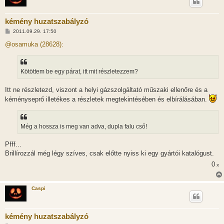
kémény huzatszabályzó
H
2011.09.29. 17:50
o
z
@osamuka (28628):
z
á
s
z
Kötöttem be egy párat, itt mit részletezzem?
ó
l
á
Itt ne részletezd, viszont a helyi gázszolgáltató műszaki ellenőre és a
s
kéményseprő illetékes a részletek megtekintésében és elbírálásában.
Még a hossza is meg van adva, dupla falu cső!
Pfff...
Brillírozzál még légy szíves, csak előtte nyiss ki egy gyártói katalógust.
0
x
Caspi
kémény huzatszabályzó