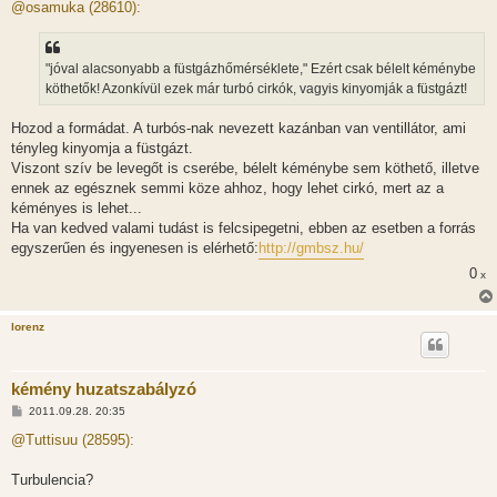
z
@osamuka (28610):
z
á
s
z
"jóval alacsonyabb a füstgázhőmérséklete," Ezért csak bélelt kéménybe
ó
l
köthetők! Azonkívül ezek már turbó cirkók, vagyis kinyomják a füstgázt!
á
s
Hozod a formádat. A turbós-nak nevezett kazánban van ventillátor, ami
tényleg kinyomja a füstgázt.
Viszont szív be levegőt is cserébe, bélelt kéménybe sem köthető, illetve
ennek az egésznek semmi köze ahhoz, hogy lehet cirkó, mert az a
kéményes is lehet...
Ha van kedved valami tudást is felcsipegetni, ebben az esetben a forrás
egyszerűen és ingyenesen is elérhető:
http://gmbsz.hu/
0
x
lorenz
kémény huzatszabályzó
H
2011.09.28. 20:35
o
z
@Tuttisuu (28595):
z
á
s
Turbulencia?
z