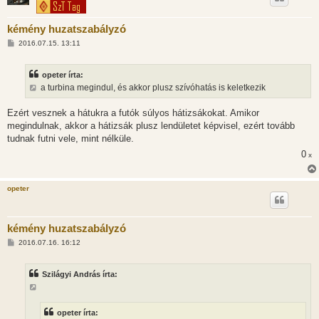
kémény huzatszabályzó
H
2016.07.15. 13:11
o
z
z
opeter írta:
á
s
a turbina megindul, és akkor plusz szívóhatás is keletkezik
z
ó
l
Ezért vesznek a hátukra a futók súlyos hátizsákokat. Amikor
á
megindulnak, akkor a hátizsák plusz lendületet képvisel, ezért tovább
s
tudnak futni vele, mint nélküle.
0
x
opeter
kémény huzatszabályzó
H
2016.07.16. 16:12
o
z
z
Szilágyi András írta:
á
s
z
ó
l
opeter írta:
á