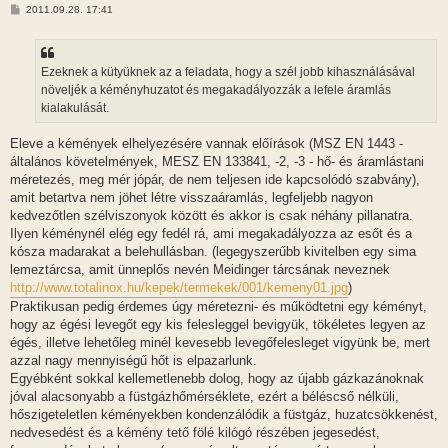
H
2011.09.28. 17:41
o
z
z
á
s
Ezeknek a kütyüknek az a feladata, hogy a szél jobb kihasználásával
z
növeljék a kéményhuzatot és megakadályozzák a lefele áramlás
ó
l
kialakulását.
á
s
Eleve a kémények elhelyezésére vannak előírások (MSZ EN 1443 -
általános követelmények, MESZ EN 133841, -2, -3 - hő- és áramlástani
méretezés, meg mér jópár, de nem teljesen ide kapcsolódó szabvány),
amit betartva nem jöhet létre visszaáramlás, legfeljebb nagyon
kedvezőtlen szélviszonyok között és akkor is csak néhány pillanatra.
Ilyen kéménynél elég egy fedél rá, ami megakadályozza az esőt és a
kósza madarakat a belehullásban. (legegyszerűbb kivitelben egy sima
lemeztárcsa, amit ünneplős nevén Meidinger tárcsának neveznek
http://www.totalinox.hu/kepek/termekek/001/kemeny01.jpg
)
Praktikusan pedig érdemes úgy méretezni- és működtetni egy kéményt,
hogy az égési levegőt egy kis felesleggel bevigyük, tökéletes legyen az
égés, illetve lehetőleg minél kevesebb levegőfelesleget vigyünk be, mert
azzal nagy mennyiségű hőt is elpazarlunk.
Egyébként sokkal kellemetlenebb dolog, hogy az újabb gázkazánoknak
jóval alacsonyabb a füstgázhőmérséklete, ezért a béléscső nélküli,
hőszigeteletlen kéményekben kondenzálódik a füstgáz, huzatcsökkenést,
nedvesedést és a kémény tető fölé kilógó részében jegesedést,