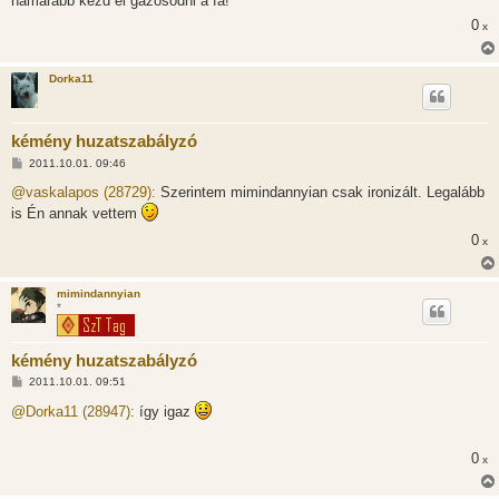
hamarabb kezd el gázosodni a fa!
0
x
Dorka11
kémény huzatszabályzó
H
2011.10.01. 09:46
o
z
@vaskalapos (28729):
Szerintem mimindannyian csak ironizált. Legalább
z
is Én annak vettem
á
s
0
x
z
ó
l
á
mimindannyian
s
*
kémény huzatszabályzó
H
2011.10.01. 09:51
o
z
@Dorka11 (28947):
így igaz
z
á
s
0
x
z
ó
l