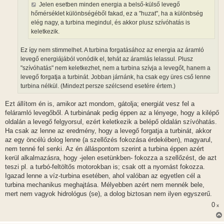
Jelen esetben minden energia a belső-külső levegő
s
hőmérséklet különbségéből fakad, ez a "huzat", ha a különbség
elég nagy, a turbina megindul, és akkor plusz szívóhatás is
keletkezik.
Ez így nem stimmelhet. A turbina forgatásához az energia az áramló
levegő energiájából vonódik el, tehát az áramlás lelassul. Plusz
"szívóhatás" nem keletkezhet, nem a turbina szívja a levegőt, hanem a
levegő forgatja a turbinát. Jobban járnánk, ha csak egy üres cső lenne
turbina nélkül. (Mindezt persze szélcsend esetére értem.)
Ezt állítom én is, amikor azt mondom, gátolja; energiát vesz fel a
feláramló levegőből. A turbinának pedig éppen az a lényege, hogy a kilépő
oldalán a levegő felgyorsul, ezért keletkezik a belépő oldalán szívóhatás.
Ha csak az lenne az eredmény, hogy a levegő forgatja a turbinát, akkor
az egy öncélú dolog lenne (a szellőzés fokozása érdekében), magyarul,
nem tenné fel senki. Az én álláspontom szerint a turbina éppen azért
kerül alkalmazásra, hogy -jelen esetünkben- fokozza a szellőzést, de azt
teszi pl. a turbó-feltöltős motorokban is; csak ott a nyomást fokozza.
Igazad lenne a víz-turbina esetében, ahol valóban az egyetlen cél a
turbina mechanikus meghajtása. Mélyebben azért nem mennék bele,
mert nem vagyok hidrológus (se), a dolog biztosan nem ilyen egyszerű.
0
x