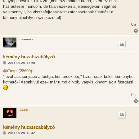
fagyrepedéseket okozva. (nem számoltam utána, ezért ez csak
hasraütésre mondom, de talán ezeken a jelenségeken segíthet
valamennyit, ha visszafojtanak-visszatorlasztanak füstgázt a
kéményfejnél ilyen szerkezettel)
0
x
osamuka
kémény huzatszabályzó
H
2011.09.28. 17:50
o
z
@Caspi (28609):
z
"jóval alacsonyabb a füstgázhőmérséklete," Ezért csak bélelt kéménybe
á
s
köthetők! Azonkívül ezek már turbó cirkók, vagyis kinyomják a füstgázt!
z
ó
l
0
x
á
s
Caspi
kémény huzatszabályzó
H
2011.09.28. 19:42
o