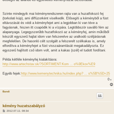
s
Szinte mindegyik mai kéményrendszeren rajta van a huzatfokozó fej
(torkolati kúp), ami diffúzorként viselkedik. Elősegíti a kéményből a füst
eltávozását és védi a kéményfejet ami a legjobban ki van téve a
fagyásnak, hiszen itt csapódik ki a vízpára. Legtöbbször saválló fém az
alapanyaga. Legegyszerűbb huzatfokozó az a kéményfej, amin műkőből
készült egyszerű hajlat idom van felszerelve az uralkodó széljárásnak
megfelelően. De hasonló célt szolgált a felszerelt szélkakas is, amely
elfordítva a kéményfejet a füst visszaáramlását megakadályozta. Ez
egyszerű hajlított cső idom volt, amit a kakas (szél) el tudott fordítani.
Példa kétféle kéményfej kialakításra:
http://www.artechstav.sk/?SORTIMENT:Kom ... o%9Ekov%E9
Egyéb fejek:
http://www.kemenytechnika.hu/index.php? ... s%5B%5D=25
0
x
Bandi
kémény huzatszabályzó
H
2012.07.11. 08:34
o