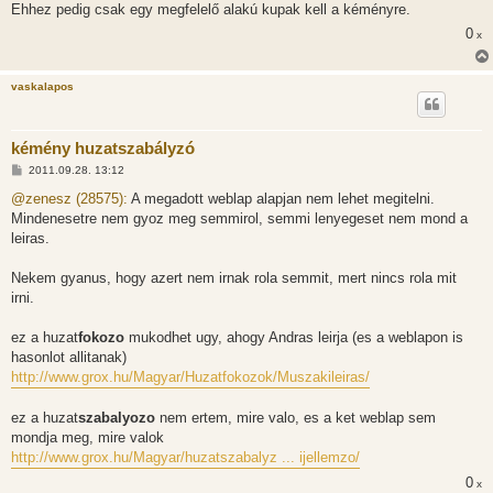
Ehhez pedig csak egy megfelelő alakú kupak kell a kéményre.
0
x
vaskalapos
kémény huzatszabályzó
H
2011.09.28. 13:12
o
z
@zenesz (28575):
A megadott weblap alapjan nem lehet megitelni.
z
Mindenesetre nem gyoz meg semmirol, semmi lenyegeset nem mond a
á
s
leiras.
z
ó
l
Nekem gyanus, hogy azert nem irnak rola semmit, mert nincs rola mit
á
irni.
s
ez a huzat
fokozo
mukodhet ugy, ahogy Andras leirja (es a weblapon is
hasonlot allitanak)
http://www.grox.hu/Magyar/Huzatfokozok/Muszakileiras/
ez a huzat
szabalyozo
nem ertem, mire valo, es a ket weblap sem
mondja meg, mire valok
http://www.grox.hu/Magyar/huzatszabalyz ... ijellemzo/
0
x