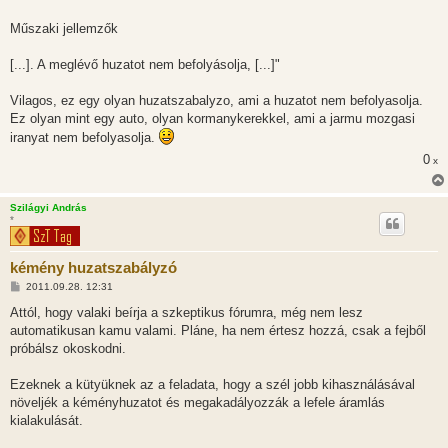
á
s
Műszaki jellemzők
[...]. A meglévő huzatot nem befolyásolja, [...]"
Vilagos, ez egy olyan huzatszabalyzo, ami a huzatot nem befolyasolja.
Ez olyan mint egy auto, olyan kormanykerekkel, ami a jarmu mozgasi
iranyat nem befolyasolja.
0
x
Szilágyi András
*
kémény huzatszabályzó
H
2011.09.28. 12:31
o
z
Attól, hogy valaki beírja a szkeptikus fórumra, még nem lesz
z
automatikusan kamu valami. Pláne, ha nem értesz hozzá, csak a fejből
á
s
próbálsz okoskodni.
z
ó
l
Ezeknek a kütyüknek az a feladata, hogy a szél jobb kihasználásával
á
növeljék a kéményhuzatot és megakadályozzák a lefele áramlás
s
kialakulását.