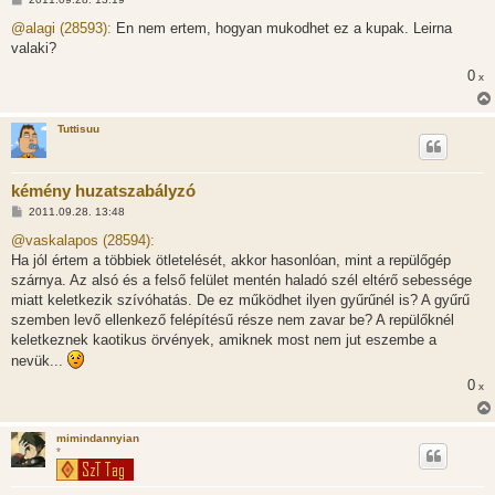
o
z
@alagi (28593):
En nem ertem, hogyan mukodhet ez a kupak. Leirna
z
valaki?
á
s
0
x
z
ó
l
á
Tuttisuu
s
kémény huzatszabályzó
H
2011.09.28. 13:48
o
z
@vaskalapos (28594):
z
Ha jól értem a többiek ötletelését, akkor hasonlóan, mint a repülőgép
á
s
szárnya. Az alsó és a felső felület mentén haladó szél eltérő sebessége
z
miatt keletkezik szívóhatás. De ez működhet ilyen gyűrűnél is? A gyűrű
ó
l
szemben levő ellenkező felépítésű része nem zavar be? A repülőknél
á
keletkeznek kaotikus örvények, amiknek most nem jut eszembe a
s
nevük...
0
x
mimindannyian
*