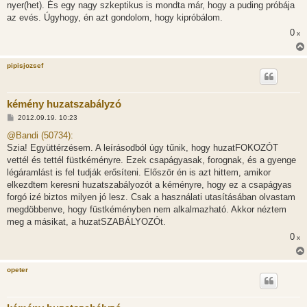
l
nyer(het). És egy nagy szkeptikus is mondta már, hogy a puding próbája
á
az evés. Úgyhogy, én azt gondolom, hogy kipróbálom.
s
0
x
pipisjozsef
kémény huzatszabályzó
H
2012.09.19. 10:23
o
z
@Bandi (50734):
z
Szia! Együttérzésem. A leírásodból úgy tűnik, hogy huzatFOKOZÓT
á
s
vettél és tettél füstkéményre. Ezek csapágyasak, forognak, és a gyenge
z
légáramlást is fel tudják erősíteni. Először én is azt hittem, amikor
ó
l
elkezdtem keresni huzatszabályozót a kéményre, hogy ez a csapágyas
á
forgó izé biztos milyen jó lesz. Csak a használati utasításában olvastam
s
megdöbbenve, hogy füstkéményben nem alkalmazható. Akkor néztem
meg a másikat, a huzatSZABÁLYOZÓt.
0
x
opeter