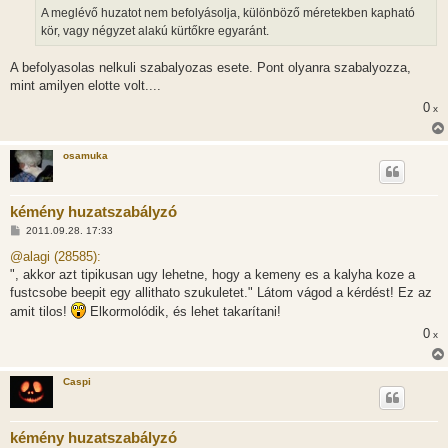
A meglévő huzatot nem befolyásolja, különböző méretekben kapható
kör, vagy négyzet alakú kürtőkre egyaránt.
A befolyasolas nelkuli szabalyozas esete. Pont olyanra szabalyozza,
mint amilyen elotte volt....
0
x
osamuka
kémény huzatszabályzó
H
2011.09.28. 17:33
o
z
@alagi (28585):
z
", akkor azt tipikusan ugy lehetne, hogy a kemeny es a kalyha koze a
á
s
fustcsobe beepit egy allithato szukuletet." Látom vágod a kérdést! Ez az
z
amit tilos!
Elkormolódik, és lehet takarítani!
ó
l
0
x
á
s
Caspi
kémény huzatszabályzó