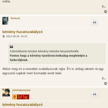
volna.
0
x
Dorka11
kémény huzatszabályzó
H
2011.09.29. 16:23
o
z
z
á
s
A termékeink minden kémény méretre beszerelhetők.
z
Fontos hogy a kémény tüzeléstechnikailag megfeleljen a
ó
l
funkciójának.
á
s
Akkor meg mi a rossebet szabályozzak rajta. Én is utólag raktam rá egy
egyszerű sapkát mert kismadár esett bele.
0
x
mimindannyian
*
kémény huzatszabályzó