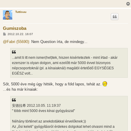
Tuttisuu
Gumiszoba
H
2012.10.22. 16:07
o
z
@Fabri (55690):
Nem Question írta, de mindegy...
z
á
s
z
...amit ti itt nem ismer(het)tek, hiszen kisérleteztek - mint írtad - akár
ó
l
ezerszer is olyan dolgon, ami ezelőtt már 5000 évvel bizonyos
á
népcsoportoknál (pl. a kínaiaknál) magától értetődő EGYSÉGES
s
EGÉSZ volt...
Sőt, 5000 éve még úgy hitték, hogy a föld lapos, tehát az.
...és ha már kínaiak:
安徳拉希 2012.10.05. 11:19:37
" több mint 5000 éves kínai gyógyászat"
Néhány történet az anekdotákkal érvelőknek:))
Az „ősi keleti” gyógyításról érdekes dolgokat lehet olvasni mind a