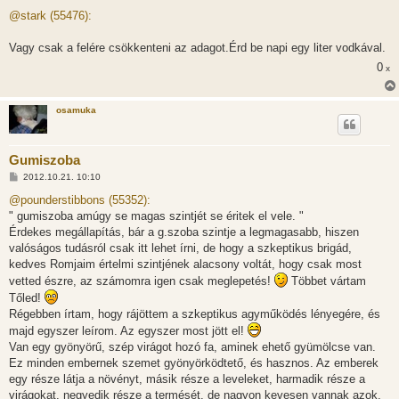
o
z
@stark (55476):
z
á
s
Vagy csak a felére csökkenteni az adagot.Érd be napi egy liter vodkával.
z
0
ó
x
l
á
s
osamuka
Gumiszoba
H
2012.10.21. 10:10
o
z
@pounderstibbons (55352):
z
" gumiszoba amúgy se magas szintjét se éritek el vele. "
á
s
Érdekes megállapítás, bár a g.szoba szintje a legmagasabb, hiszen
z
valóságos tudásról csak itt lehet írni, de hogy a szkeptikus brigád,
ó
l
kedves Romjaim értelmi szintjének alacsony voltát, hogy csak most
á
vetted észre, az számomra igen csak meglepetés!
Többet vártam
s
Tőled!
Régebben írtam, hogy rájöttem a szkeptikus agyműködés lényegére, és
majd egyszer leírom. Az egyszer most jött el!
Van egy gyönyörű, szép virágot hozó fa, aminek ehető gyümölcse van.
Ez minden embernek szemet gyönyörködtető, és hasznos. Az emberek
egy része látja a növényt, másik része a leveleket, harmadik része a
virágokat, negyedik része a termését, de nagyon kevesen vannak azok,