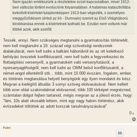
Nem igazán emlékszünk a részletekre ezzel kapcsolatban, mivel 1912-
ben változás történt evolúciónk folyamatában. A hatalmas katasztrófába
torkollott kísérletet tulajdonképpen 1913-ban végezték, s személyes
meggyőződésem (értsd az író - Durnvalo) szerint az Első Világháború
kirobbanása ennek a kísérletnek tudható be. Ezután nem voltunk már
többé azok, akik azelőtt.
Tessék, ennyi. Nem szükséges megtanulni a gyarmatosítás történetét,
nem kell megtanulni a 19. század végi szövetségi rendszerek
átalakulását, nem kell tudni a balkáni háborúkról és az ott keletkező
befolyási övezetek konfliktusairól, nem kell tudni a fegyverkezési és
flottaépítési versenyről, a gyarmatokért való versenyfutásról, a
nyersanyagéhségről, nem kell tudni az OMM belső konfliktusairól, a
német-angol ellentétről stb... több, mint 10.000 évszám, fogalom, ember,
és történés megtanulása helyett benyögünk egy ilyen mondatot és kész.
Megvan a kielégítő áltudás 3 sornyi szöveg elolvasásával. Nem kellett
több ezer oldal szakirodalmat elolvasnod, több 100 térképet megnézned,
számtalan dolgot fejben tartanod, mégis megvan az a jóleső érzés, hogy:
"lám, 10s alatt okosabb lettem, mint egy nagy halom történész, akik
évtizedeket töltöttek az adott korszak tanulmányozásával".
0
x
Fabri