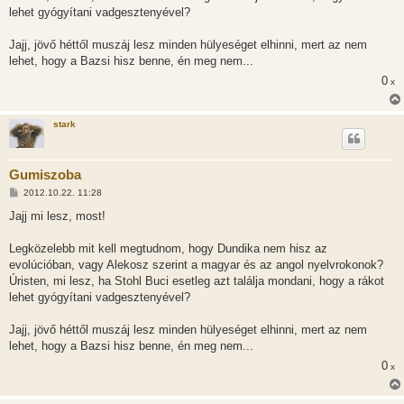
á
lehet gyógyítani vadgesztenyével?
s
Jajj, jövő héttől muszáj lesz minden hülyeséget elhinni, mert az nem
lehet, hogy a Bazsi hisz benne, én meg nem...
0
x
stark
Gumiszoba
H
2012.10.22. 11:28
o
z
Jajj mi lesz, most!
z
á
s
Legközelebb mit kell megtudnom, hogy Dundika nem hisz az
z
evolúcióban, vagy Alekosz szerint a magyar és az angol nyelvrokonok?
ó
l
Úristen, mi lesz, ha Stohl Buci esetleg azt találja mondani, hogy a rákot
á
lehet gyógyítani vadgesztenyével?
s
Jajj, jövő héttől muszáj lesz minden hülyeséget elhinni, mert az nem
lehet, hogy a Bazsi hisz benne, én meg nem...
0
x