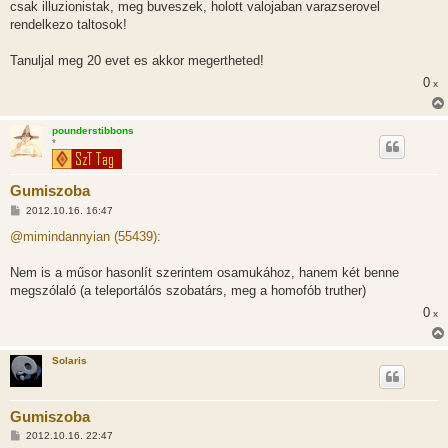
csak illuzionistak, meg buveszek, holott valojaban varazserovel
rendelkezo taltosok!
Tanuljal meg 20 evet es akkor megertheted!
0
x
pounderstibbons
*
Gumiszoba
H
2012.10.16. 16:47
o
z
@mimindannyian (55439):
z
á
s
Nem is a műsor hasonlít szerintem osamukához, hanem két benne
z
megszólaló (a teleportálós szobatárs, meg a homofób truther)
ó
l
0
x
á
s
Solaris
Gumiszoba
H
2012.10.16. 22:47
o