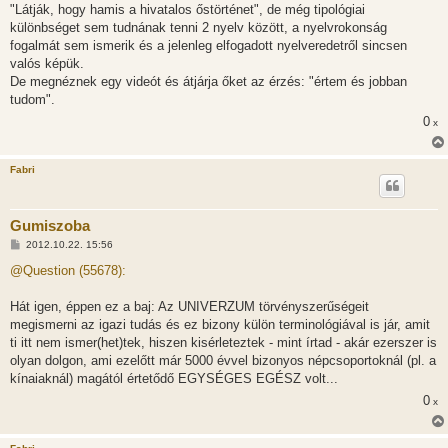
"Látják, hogy hamis a hivatalos őstörténet", de még tipológiai
különbséget sem tudnának tenni 2 nyelv között, a nyelvrokonság
fogalmát sem ismerik és a jelenleg elfogadott nyelveredetről sincsen
valós képük.
De megnéznek egy videót és átjárja őket az érzés: "értem és jobban
tudom".
0
x
Fabri
Gumiszoba
H
2012.10.22. 15:56
o
z
@Question (55678):
z
á
s
Hát igen, éppen ez a baj: Az UNIVERZUM törvényszerűségeit
z
megismerni az igazi tudás és ez bizony külön terminológiával is jár, amit
ó
l
ti itt nem ismer(het)tek, hiszen kisérleteztek - mint írtad - akár ezerszer is
á
olyan dolgon, ami ezelőtt már 5000 évvel bizonyos népcsoportoknál (pl. a
s
kínaiaknál) magától értetődő EGYSÉGES EGÉSZ volt...
0
x