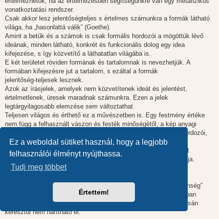
értelmezhetők, ha az értelmezésben segítségünkre van egy metafizikus
vonatkoztatási rendszer.
Csak akkor lesz jelentőségteljes s értelmes számunkra a formák látható
világa, ha „hasonlattá válik” (Goethe).
Amint a betűk és a számok is csak formális hordozói a mögöttük lévő
ideának, minden látható, konkrét és funkcionális dolog egy idea
kifejezése, s így közvetítő a láthatatlan világába is.
E két területet röviden formának és tartalomnak is nevezhetjük. A
formában kifejezésre jut a tartalom, s ezáltal a formák
jelentőség-teljesek lesznek.
Azok az írásjelek, amelyek nem közvetítenek ideát és jelentést,
értelmetlenek, üresek maradnak számunkra. Ezen a jelek
legtárgyilagosabb elemzése sem változtathat.
Teljesen világos és érthető ez a művészetben is. Egy festmény értéke
nem függ a felhasznált vászon és festék minőségétől, a kép anyagi
alkotórészei csak a művész által alkotott belső kép ideájának hordozói,
közvetítői.
Ez a weboldal sütiket használ, hogy a legjobb
A vászon és a festék csak az amúgy láthatatlan láthatóvá tételét
felhasználói élményt nyújthassa.
szolgálja, ezáltal egy metafizikai tartalom fizikai kifejezési formája.
Tudj meg többet
Az orvosi tevékenységet mindeddig csak a funkcionalitás és a
hatékonyság orientálta.
A tartalmi aspektusok hiánya feljogosítja a kritikát az „embertelenség”
Értettem!
vádjára. Bár ez az „embertelenség” sok konkrét, külső szituációban
megnyilvánul, ám ez a szituációk további funkcionális változtatásán
keresztül nem hárítható el.