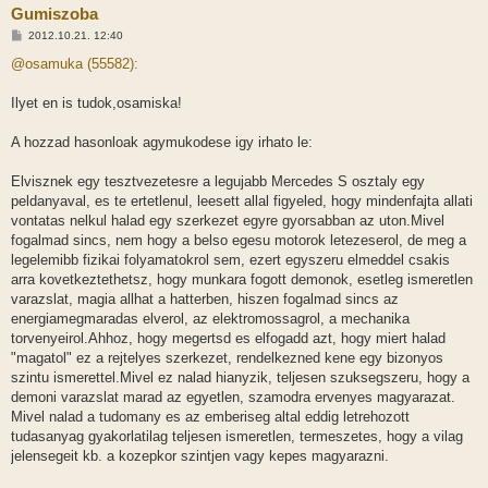
Gumiszoba
H
2012.10.21. 12:40
o
z
@osamuka (55582):
z
á
s
Ilyet en is tudok,osamiska!
z
ó
l
A hozzad hasonloak agymukodese igy irhato le:
á
s
Elvisznek egy tesztvezetesre a legujabb Mercedes S osztaly egy
peldanyaval, es te ertetlenul, leesett allal figyeled, hogy mindenfajta allati
vontatas nelkul halad egy szerkezet egyre gyorsabban az uton.Mivel
fogalmad sincs, nem hogy a belso egesu motorok letezeserol, de meg a
legelemibb fizikai folyamatokrol sem, ezert egyszeru elmeddel csakis
arra kovetkeztethetsz, hogy munkara fogott demonok, esetleg ismeretlen
varazslat, magia allhat a hatterben, hiszen fogalmad sincs az
energiamegmaradas elverol, az elektromossagrol, a mechanika
torvenyeirol.Ahhoz, hogy megertsd es elfogadd azt, hogy miert halad
"magatol" ez a rejtelyes szerkezet, rendelkezned kene egy bizonyos
szintu ismerettel.Mivel ez nalad hianyzik, teljesen szuksegszeru, hogy a
demoni varazslat marad az egyetlen, szamodra ervenyes magyarazat.
Mivel nalad a tudomany es az emberiseg altal eddig letrehozott
tudasanyag gyakorlatilag teljesen ismeretlen, termeszetes, hogy a vilag
jelensegeit kb. a kozepkor szintjen vagy kepes magyarazni.