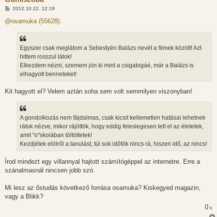
H
2012.10.22. 12:19
o
z
@osamuka (55628):
z
á
s
z
Egyszer csak meglátom a Sebestyén Balázs nevét a filmek között! Azt
ó
l
hittem rosszul látok!
á
Elkezdem nézni, szemem jön ki mint a csigabigáé, már a Balázs is
s
elhagyott benneteket!
Kit hagyott el? Velem aztán soha sem volt semmilyen viszonyban!
A gondolkozás nem fájdalmas, csak kicsit kellemetlen hatásai lehetnek
rátok nézve, mikor rájöttök, hogy eddig feleslegesen telt el az életetek,
amit "o"skolában töltöttetek!
Kezdjétek elölről a tanulást, túl sok időtök nincs rá, hiszen idő, az nincs!
Írod mindezt egy villannyal hajtott számítógéppel az internetre. Erre a
szánalmasnál nincsen jobb szó.
Mi lesz az őstudás következő forrása osamuka? Kiskegyed magazin,
vagy a Blikk?
0
x