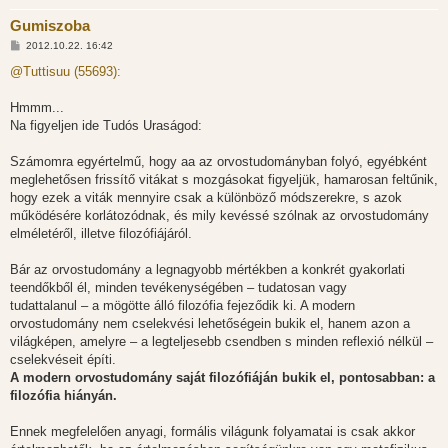
Gumiszoba
H
2012.10.22. 16:42
o
z
@Tuttisuu (55693):
z
á
s
Hmmm...
z
Na figyeljen ide Tudós Uraságod:
ó
l
á
Számomra egyértelmű, hogy aa az orvostudományban folyó, egyébként
s
meglehetősen frissítő vitákat s mozgásokat figyeljük, hamarosan feltűnik,
hogy ezek a viták mennyire csak a különböző módszerekre, s azok
működésére korlátozódnak, és mily kevéssé szólnak az orvostudomány
elméletéről, illetve filozófiájáról.
Bár az orvostudomány a legnagyobb mértékben a konkrét gyakorlati
teendőkből él, minden tevékenységében – tudatosan vagy
tudattalanul – a mögötte álló filozófia fejeződik ki. A modern
orvostudomány nem cselekvési lehetőségein bukik el, hanem azon a
világképen, amelyre – a legteljesebb csendben s minden reflexió nélkül –
cselekvéseit építi.
A modern orvostudomány saját filozófiáján bukik el, pontosabban: a
filozófia hiányán.
Ennek megfelelően anyagi, formális világunk folyamatai is csak akkor