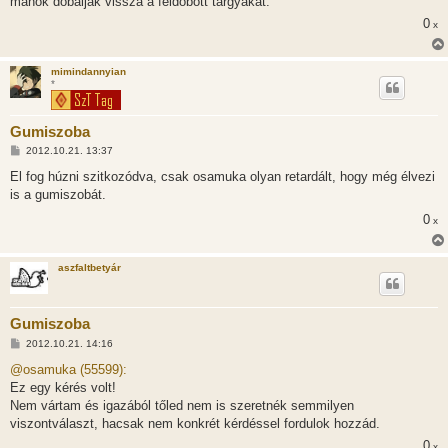
manok dobaljak vissza a feldobott targyakat.
á
0
s
x
mimindannyian
*
Gumiszoba
H
2012.10.21. 13:37
o
z
El fog húzni szitkozódva, csak osamuka olyan retardált, hogy még élvezi
z
is a gumiszobát.
á
s
0
x
z
ó
l
á
aszfaltbetyár
s
Gumiszoba
H
2012.10.21. 14:16
o
z
@osamuka (55599):
z
Ez egy kérés volt!
á
s
Nem vártam és igazából tőled nem is szeretnék semmilyen
z
viszontválaszt, hacsak nem konkrét kérdéssel fordulok hozzád.
ó
l
0
x