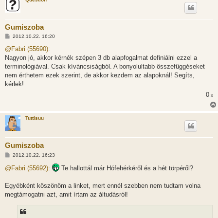
Gumiszoba
H
2012.10.22. 16:20
o
z
@Fabri (55690):
z
Nagyon jó, akkor kérnék szépen 3 db alapfogalmat definiálni ezzel a
á
s
terminológiával. Csak kíváncsiságból. A bonyolultabb összefüggéseket
z
nem érthetem ezek szerint, de akkor kezdem az alapoknál! Segíts,
ó
l
kérlek!
á
0
s
x
Tuttisuu
Gumiszoba
H
2012.10.22. 16:23
o
z
@Fabri (55692):
Te hallottál már Hófehérkéről és a hét törpéről?
z
á
s
Egyébként köszönöm a linket, mert ennél szebben nem tudtam volna
z
megtámogatni azt, amit írtam az áltudásról!
ó
l
á
s