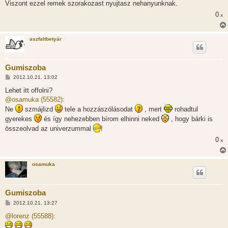
Viszont ezzel remek szorakozast nyujtasz nehanyunknak.
0
x
aszfaltbetyár
Gumiszoba
H
2012.10.21. 13:02
o
z
Lehet itt offolni?
z
@osamuka (55582):
á
s
Ne
szmájlizd
tele a hozzászólásodat
, mert
rohadtul
z
gyerekes
és így nehezebben bírom elhinni neked
, hogy bárki is
ó
l
összeolvad az univerzummal
!
á
s
0
x
osamuka
Gumiszoba
H
2012.10.21. 13:27
o
z
@lorenz (55588):
z
á