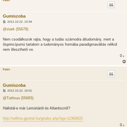
Fabri
Gumiszoba
H
2012.10.22. 15:59
o
z
@stark (55679):
z
á
s
Nem csodálkozok rajta, hogy a tudás számodra áltudomány, mert a
z
ősprincípumú tartalom a tudományos formába paradigmaváltás nélkül
ó
l
nem illeszthető ve.
á
0
s
x
Fabri
Gumiszoba
H
2012.10.22. 16:01
o
z
@Tuttisuu (55683):
z
á
s
Hallotál-e már Lemúriáról és Atlantiszról?
z
ó
l
http://willina.gportal.hu/gindex.php?pg=12360825
á
s
0
x