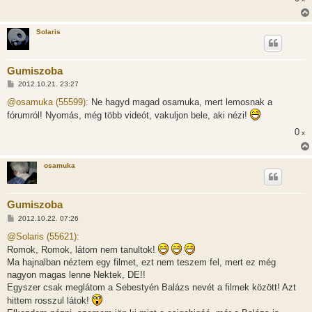
á
s
Solaris
Gumiszoba
H
2012.10.21. 23:27
o
z
@osamuka (55599):
Ne hagyd magad osamuka, mert lemosnak a
z
fórumról! Nyomás, még több videót, vakuljon bele, aki nézi!
á
s
0
x
z
ó
l
á
osamuka
s
Gumiszoba
H
2012.10.22. 07:26
o
z
@Solaris (55621):
z
Romok, Romok, látom nem tanultok!
á
s
Ma hajnalban néztem egy filmet, ezt nem teszem fel, mert ez még
z
nagyon magas lenne Nektek, DE!!
ó
l
Egyszer csak meglátom a Sebestyén Balázs nevét a filmek között! Azt
á
hittem rosszul látok!
s