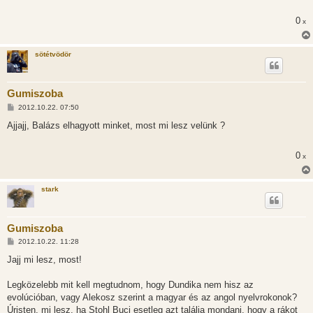
á
s
0
x
z
ó
l
á
sötétvödör
s
Gumiszoba
H
2012.10.22. 07:50
o
z
Ajjajj, Balázs elhagyott minket, most mi lesz velünk ?
z
á
s
0
x
z
ó
l
á
stark
s
Gumiszoba
H
2012.10.22. 11:28
o
z
Jajj mi lesz, most!
z
á
s
Legközelebb mit kell megtudnom, hogy Dundika nem hisz az
z
evolúcióban, vagy Alekosz szerint a magyar és az angol nyelvrokonok?
ó
l
Úristen, mi lesz, ha Stohl Buci esetleg azt találja mondani, hogy a rákot