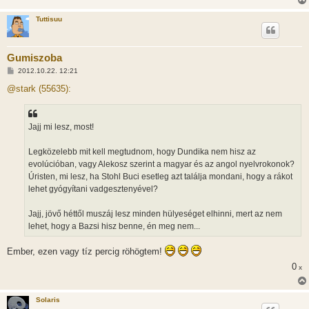
Tuttisuu
Gumiszoba
H
2012.10.22. 12:21
o
z
@stark (55635):
z
á
s
z
Jajj mi lesz, most!
ó
l
á
Legközelebb mit kell megtudnom, hogy Dundika nem hisz az
s
evolúcióban, vagy Alekosz szerint a magyar és az angol nyelvrokonok?
Úristen, mi lesz, ha Stohl Buci esetleg azt találja mondani, hogy a rákot
lehet gyógyítani vadgesztenyével?
Jajj, jövő héttől muszáj lesz minden hülyeséget elhinni, mert az nem
lehet, hogy a Bazsi hisz benne, én meg nem...
Ember, ezen vagy tíz percig röhögtem!
0
x
Solaris