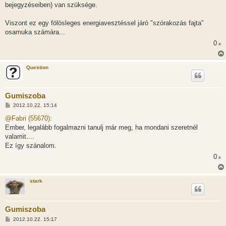
bejegyzéseiben) van szüksége.
Viszont ez egy fölösleges energiavesztéssel járó "szórakozás fajta"
osamuka számára...
0
x
Question
Gumiszoba
H
2012.10.22. 15:14
o
z
@Fabri (55670):
z
Ember, legalább fogalmazni tanulj már meg, ha mondani szeretnél
á
s
valamit....
z
Ez így szánalom.
ó
l
0
x
á
s
stark
Gumiszoba
H
2012.10.22. 15:17
o