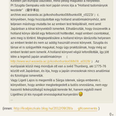
Keleten járt európai utazóktól, mind pedig maguktól a helyiektől.
Pl Szugita Gempaku edo kori japán orvos írja a "Holland tudományok
kezdete" （蘭学事始
archive.wul.waseda.ac.jp/kosho/bunko08/bunko08_c0223/ ）c.
könyvében, hogy hozzájutottak egy holland anatómiakönyvhöz, ami
teljesen máshogy mutatta be az emberi test felépítését, mint amit
Japánban a kínai könyvekből ismertek. Elhatározták, hogy összevetik a
holland könyv ábráit egy felboncolt holttesttel, majd emberi csontokkal,
ami meg is történt. Meglepetésükre a holland könyv ábrázolta helyesen
az emberi testet és nem az addig használt orvosi könyvek. Szugita és
társai el is szégyellték magukat, hogy úgy praktizálnak, hogy még az
emberi testet sem ismerik. A holland könyvet végül lefordították, így jött
létre a legelső japán anatómiakönyv （
http://www.wul.waseda.ac.jp/kosho/bunko08/b08_a0028/
）. Az
európaiak közül meg mondjuk ott van a svéd Thunberg, aki 1775-76
között volt Japánban, és írja, hogy a japán orvosoknak nincs anatómiai
és fiziológiai ismeretük.
Vagy Ligeti Lajos is megemlíti a Sárga istenek, sárga emberek c.
könyvében, hogy amikor megbetegedett a tudós orvosláma, nem egy
hasonló felkészültségű kolegáját kereste fel, hanem egyből ment
Ligetihez jó kis nyugati orvosságokat kunyerálni
...
(innen:
http://kodpiszkalo.blog.hu/2012/09/28/a ... g#comments
)
0
x