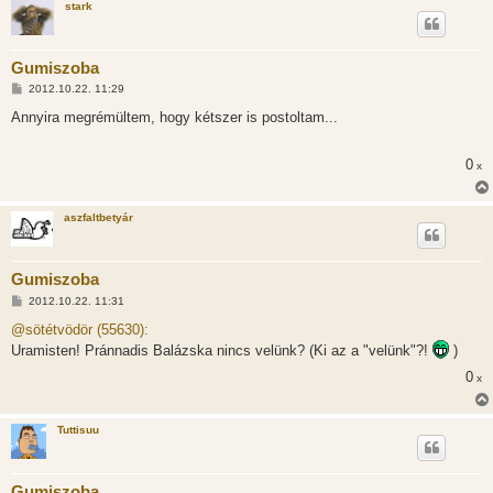
stark
Gumiszoba
H
2012.10.22. 11:29
o
z
Annyira megrémültem, hogy kétszer is postoltam...
z
á
s
0
x
z
ó
l
á
aszfaltbetyár
s
Gumiszoba
H
2012.10.22. 11:31
o
z
@sötétvödör (55630):
z
Uramisten! Pránnadis Balázska nincs velünk? (Ki az a "velünk"?!
)
á
s
0
x
z
ó
l
á
Tuttisuu
s
Gumiszoba