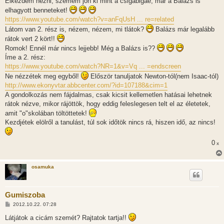
Elkezdem nézni, szemem jön ki mint a csigabigáé, már a Balázs is
elhagyott benneteket!
https://www.youtube.com/watch?v=anFqUsH ... re=related
Látom van 2. rész is, nézem, nézem, mi tlátok?
Balázs már legalább
rátok vert 2 kört!!
Romok! Ennél már nincs lejjebb! Még a Balázs is??
Íme a 2. rész:
https://www.youtube.com/watch?NR=1&v=Vq ... =endscreen
Ne nézzétek meg egyből!
Először tanuljatok Newton-tól(nem Isaac-tól)
http://www.ekonyvtar.abbcenter.com/?id=107188&cim=1
A gondolkozás nem fájdalmas, csak kicsit kellemetlen hatásai lehetnek
rátok nézve, mikor rájöttök, hogy eddig feleslegesen telt el az életetek,
amit "o"skolában töltöttetek!
Kezdjétek elölről a tanulást, túl sok időtök nincs rá, hiszen idő, az nincs!
0
x
osamuka
Gumiszoba
H
2012.10.22. 07:28
o
z
Látjátok a cicám szemét? Rajtatok tartja!!
z