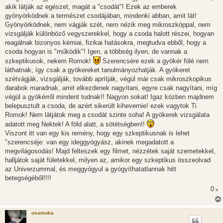
akik látják az egészet, magát a "csodát"! Ezek az emberek
gyönyörködnek a természet csodájában, mindenki abban, amit lát!
Gyönyörködnek, nem vágják szét, nem nézik meg mikroszkóppal, nem
vizsgálják különböző vegyszerekkel, hogy a csoda halott részei, hogyan
reagálnak bizonyos kémiai, fizikai hatásokra, megtudva ebből, hogy a
csoda hogyan is "működik"! Igen, a többség ilyen, de vannak a
szkeptikusok, nekem Romok!
Szerencsére ezek a gyökér fölé nem
láthatnak, így csak a gyökereket tanulmányozhatják. A gyökeret
szétvágják, vizsgálják, tovább aprítják, végül már csak mikroszkopikus
darabok maradnak, amit elkezdenek nagyítani, egyre csak nagyítani, míg
végül a gyökérről mindent tudnak!! Nagyon sokat! Igaz közben majdnem
belepusztult a csoda, de azért sikerült kihevernie! ezek vagytok Ti
Romok! Nem látjátok meg a csodát szinte soha! A gyökerek vizsgálata
adatott meg Nektek! A föld alatt, a sötétségben!!
Viszont itt van egy kis remény, hogy egy szkeptikusnak is lehet
"szerencséje: van egy ideggyógyász, akinek megadatott a
megvilágosodás! Majd felteszek egy filmet, nézzétek saját szemetekkel,
halljátok saját fületekkel, milyen az, amikor egy szkeptikus összeolvad
az Univerzummal, és meggyógyul a gyógyíthatatlannak hitt
betegségéből!!!!
0
x
osamuka