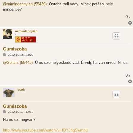
z
@mimindannyian (55430):
Ostoba troll vagy. Minek pofázol bele
z
mindenbe?
á
s
0
x
z
ó
l
á
mimindannyian
s
*
Gumiszoba
H
2012.10.16. 23:23
o
z
@Solaris (55445):
Üres személyeskedő vád. Érvelj, ha van érved! Nincs.
z
á
s
0
x
z
ó
l
á
stark
s
Gumiszoba
H
2012.10.17. 12:13
o
z
Na és ez megvan?
z
á
s
http://www.youtube.com/watch?v=tDYJ4gSwmnU
z