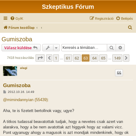
Szkeptikus Fórum
GyIK
Regisztráció
Belépés
K
Fórum kezdőlap
e
Gumiszoba
r
Keresés
Részlet
Válasz küldése
e
s
Oldal:
63
/
149
1
61
62
63
64
65
149
Előző
Kö
7418 hozzászólás
…
…
é
alagi
s
Gumiszoba
H
2012.10.16. 14:49
o
z
@mimindannyian (55439):
z
á
s
Aha, te is fizetett bertollnok vagy, ugye?
z
ó
l
A titkos tudassal beavatottak tudjak, hogy a nevetes csak azert van
á
alarakva, hogy a be nem avatottak azt higgyek hogy az valami vicc.
s
Pont ugyanugy ahogy a magusok is azt mondjak mindenkinek, hogy ok