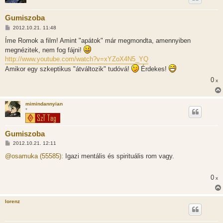
Gumiszoba
H
2012.10.21. 11:48
o
z
Íme Romok a film! Amint "apátok" már megmondta, amennyiben
z
megnézitek, nem fog fájni!
á
s
http://www.youtube.com/watch?v=xYZoX4N5_YQ
z
Amikor egy szkeptikus "átváltozik" tudóvá!
Érdekes!
ó
l
0
x
á
s
mimindannyian
*
Gumiszoba
H
2012.10.21. 12:11
o
z
@osamuka (55585):
Igazi mentális és spirituális rom vagy.
z
á
s
0
x
z
ó
l
á
lorenz
s