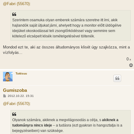
z
@Fabri (55670):
z
á
s
z
Szerintem osamuka olyan emberek számára szeretne itt írni, akik
ó
l
hajlandók saját útjukat járni, ahelyett hogy a monitor előtt üldögélve
á
idejüket okoskodással teli zsonglőrködéssel vagy semmire sem
s
kötelező elcsépelt klisék ismételgetésével töltenék.
Mondod ezt te, aki az összes áltudományos klisét úgy szajkózza, mint a
vízfolyás...
0
x
Tuttisuu
Gumiszoba
H
2012.10.22. 15:31
o
z
@Fabri (55670):
z
á
s
z
Olyanok számára, akiknek a megvilágosodás a célja, s
akiknek a
ó
l
tudományra nincs ideje
– a tudásra (ezt gyakran is hangoztatja is a
á
bejegyzéseiben) van szüksége.
s