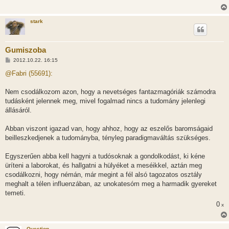
stark
Gumiszoba
H
2012.10.22. 16:15
o
z
@Fabri (55691):
z
á
s
Nem csodálkozom azon, hogy a nevetséges fantazmagóriák számodra
z
tudásként jelennek meg, mivel fogalmad nincs a tudomány jelenlegi
ó
l
állásáról.
á
s
Abban viszont igazad van, hogy ahhoz, hogy az eszelős baromságaid
beilleszkedjenek a tudományba, tényleg paradigmaváltás szükséges.
Egyszerűen abba kell hagyni a tudósoknak a gondolkodást, ki kéne
üríteni a laborokat, és hallgatni a hülyéket a meséikkel, aztán meg
csodálkozni, hogy némán, már megint a fél alsó tagozatos osztály
meghalt a télen influenzában, az unokatesóm meg a harmadik gyereket
temeti.
0
x
Question