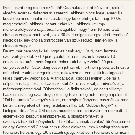
Ilyen igazat még sosem szólottál! Osamuka azokat képviseli, akik 2
videótól akarnak doktorátust szerezni, akiknek nincs ideje, energiája,
kedve leülni és tanulni, összerakni egy kísérletet (aztán még 1000x
megismételni), akiknek instant tudás kell, akiknek kell egy
menekülőfolyosó a saját tudatlanságukból, hogy "lám 10 perc alatt
okosabb vagyok mint azok, akik 30 évet dolgoznak egy adott témában".
Nekik csak egy önbizalomfröccsre van szükségük: "lám én így is
okosabb vagyok".
De azt már nem fogják fel, hogy ez csak egy illúzió, nem lesznek
szoftverfejlesztők 2x10 perc youtubtól, nem lesznek orvosok 10
antalvalicikk után, nem fognak többet tudni a nyelvekről 20 perc
ősnyelvezéstől. Csak idáig sosem jutnak el, mert nem próbálják ki ezt a
műtudást, csak hencegnek vele, miközben ott van alattuk a tagadott
teljesítmények védőhálója. Ajánlgatják a "csodaszereiket", de ha a
célpontnak baja lesz, ott az igazi kórház az orvossal, a művesével, a
májtranszplantációval. "Okosabbak" a fizikusoknál, de azért villanyt
használnak, meg számítógépet, meg tévét, meg autót, meg napelemet.
"Többet tudnak" a vegyészeknél, de mégis műanyagot használnak meg
benzint, meg alkoholt, meg fájdalomcsillapítót. "Jobban tudják" a
biológiát, de azért a GM-organizmusokkal termelt inzulint, a nemesített
élőlényekből készült élelmiszereket, a biogázerőművet, a
szennyvíztisztítót igényelnék. "Tisztában vannak a valós" történelemmel,
de egy Gesta első 2 sorát sem tudnák elolvasni, egy katalógusban nem
tudnának keresni, egy 19. századi újságcikket sem tudnának értelmezni.