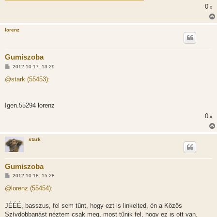
ó
0
x
l
á
s
lorenz
Gumiszoba
H
2012.10.17. 13:29
o
z
@stark (55453):
z
á
s
z
Igen.55294 lorenz
ó
l
0
x
á
s
stark
Gumiszoba
H
2012.10.18. 15:28
o
z
@lorenz (55454):
z
á
s
JÉÉÉ, basszus, fel sem tűnt, hogy ezt is linkelted, én a Közös
z
Szívdobbanást néztem csak meg, most tűnik fel, hogy ez is ott van.
ó