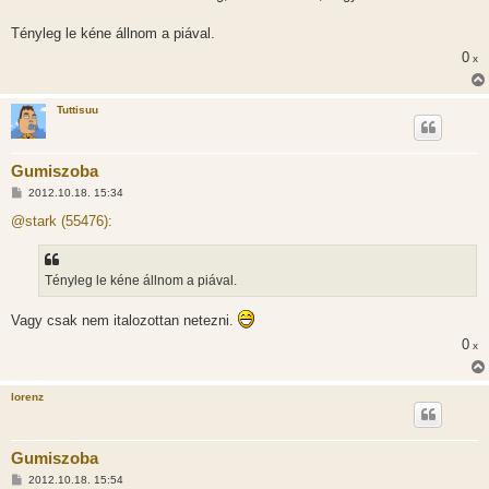
l
á
Tényleg le kéne állnom a piával.
s
0
x
Tuttisuu
Gumiszoba
H
2012.10.18. 15:34
o
z
@stark (55476):
z
á
s
z
Tényleg le kéne állnom a piával.
ó
l
á
Vagy csak nem italozottan netezni.
s
0
x
lorenz
Gumiszoba
H
2012.10.18. 15:54