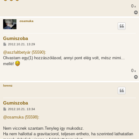
s
0
x
z
ó
l
á
osamuka
s
Gumiszoba
H
2012.10.21. 13:29
o
z
@aszfaltbetyár (55590):
z
Olvastam egy(1) hozzászólásod, annyi pont elég volt, mész mimi...
á
s
mellé!
z
ó
0
x
l
á
s
lorenz
Gumiszoba
H
2012.10.21. 13:34
o
z
@osamuka (55598):
z
á
s
Nem viccnek szantam.Tenyleg igy mukodsz.
z
Ha nem hallottal a gravitaciorol, teljesen ertheto, ha szerinted lathatatlan
ó
l