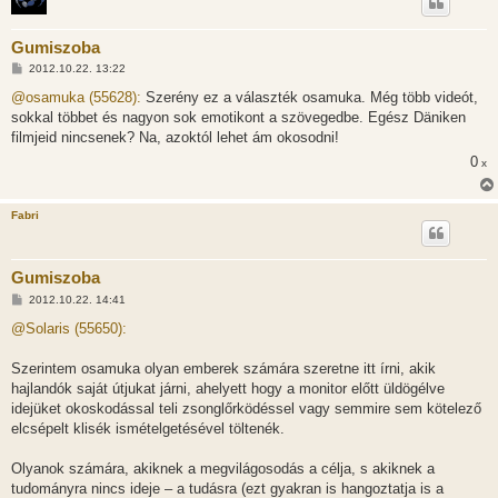
Gumiszoba
H
2012.10.22. 13:22
o
z
@osamuka (55628):
Szerény ez a választék osamuka. Még több videót,
z
sokkal többet és nagyon sok emotikont a szövegedbe. Egész Däniken
á
s
filmjeid nincsenek? Na, azoktól lehet ám okosodni!
z
0
ó
x
l
á
s
Fabri
Gumiszoba
H
2012.10.22. 14:41
o
z
@Solaris (55650):
z
á
s
Szerintem osamuka olyan emberek számára szeretne itt írni, akik
z
hajlandók saját útjukat járni, ahelyett hogy a monitor előtt üldögélve
ó
l
idejüket okoskodással teli zsonglőrködéssel vagy semmire sem kötelező
á
elcsépelt klisék ismételgetésével töltenék.
s
Olyanok számára, akiknek a megvilágosodás a célja, s akiknek a
tudományra nincs ideje – a tudásra (ezt gyakran is hangoztatja is a