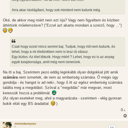
á
s
Arra akar rávilágítani, hogy sok mindent nem tudunk még.
Oké, de akkor meg miért nem ezt írja? Vagy nem figyeltem és közben
áttértünk műelemzésre? ("Ezzel azt akarta mondani a szerző, hogy ...")
Csak hogy ezzel nincs semmi baj. Tudjuk, hogy mit nem tudunk, és
lehet, hogy a mi életünkben nem is lesz rá válasz.
Egy biztos: Az élet létezik. Hogy miért ? Lehet, hogy ez is az anyag
egyik tulajdonsága, amit még nem ismerünk.
Na itt a baj. Szerintem pezo eddig leginkább olyan dolgokkal jött amik
számára
nem ismertek, de nem az emberiség számára. Ő mégis úgy
gondolja - és hangot is ad neki-, hogy ő itt az egész emberiség számára
találta meg a megoldást. Szóval a "megoldás" már megvan, most
keressük hozzá a problémát.
(Az olyan eseteket meg, ahol a magyarázata - szerintem - elég gyorsan
bukik elüti egy BS áradattal.
)
0
x
mimindannyian
*