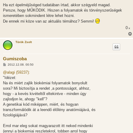
Ha ezt épelméjűséged tudatában írtad, akkor szégyeld magad.
Persze, hogy MŰKÖDIK. Hiszen a folyamatok és törvényszerűségek
ismeretében sokmindent létre lehet hozni.
De ennek mi köze van az aktuális témához? Semmi!
0
x
Török Zsolt
Gumiszoba
H
2012.12.08. 00:50
o
z
@alagi (59237):
z
"Idézet:
á
s
Na és miért zajlik biokémiai folyamatok bonyolult
z
sora? Mi biztosítja a rendet ,a pontosságot, ahhoz,
ó
l
hogy - a kevés kivételtől eltekintve - minden úgy
á
zajlodjon le, ahogy "kell"?
s
A genetikai kód miképpen, miért, és hogyan
transzformálódik át a leendő élőlény anatómiájává, és
fiziológiájává?
Errol mar eleg sokat magyarazott itt neked mindenki
(ennyi a biokemiai reszletekrol, tobben arrol hogy