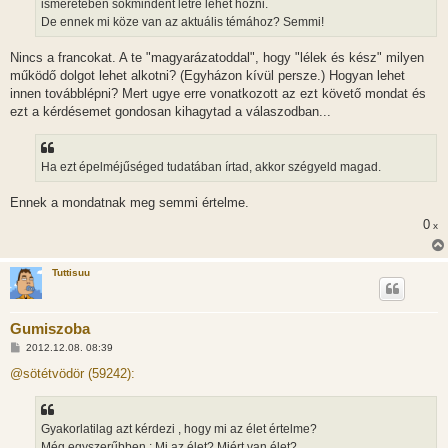
ismeretében sokmindent létre lehet hozni.
De ennek mi köze van az aktuális témához? Semmi!
Nincs a francokat. A te "magyarázatoddal", hogy "lélek és kész" milyen
működő dolgot lehet alkotni? (Egyházon kívül persze.) Hogyan lehet
innen továbblépni? Mert ugye erre vonatkozott az ezt követő mondat és
ezt a kérdésemet gondosan kihagytad a válaszodban...
Ha ezt épelméjűséged tudatában írtad, akkor szégyeld magad.
Ennek a mondatnak meg semmi értelme.
0
x
Tuttisuu
Gumiszoba
H
2012.12.08. 08:39
o
z
@sötétvödör (59242):
z
á
s
z
Gyakorlatilag azt kérdezi , hogy mi az élet értelme?
ó
l
Még egyszerűbben : Mi az élet? Miért van élet?