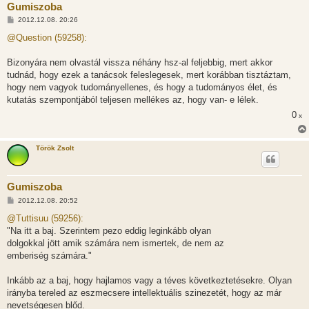
Gumiszoba
H
2012.12.08. 20:26
o
z
@Question (59258):
z
á
s
Bizonyára nem olvastál vissza néhány hsz-al feljebbig, mert akkor
z
tudnád, hogy ezek a tanácsok feleslegesek, mert korábban tisztáztam,
ó
l
hogy nem vagyok tudományellenes, és hogy a tudományos élet, és
á
kutatás szempontjából teljesen mellékes az, hogy van- e lélek.
s
0
x
Török Zsolt
Gumiszoba
H
2012.12.08. 20:52
o
z
@Tuttisuu (59256):
z
"Na itt a baj. Szerintem pezo eddig leginkább olyan
á
s
dolgokkal jött amik számára nem ismertek, de nem az
z
emberiség számára."
ó
l
á
Inkább az a baj, hogy hajlamos vagy a téves következtetésekre. Olyan
s
irányba tereled az eszmecsere intellektuális szinezetét, hogy az már
nevetségesen blőd.