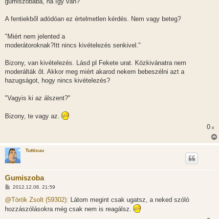
gumiszobába, ha így van?"
A fentiekből adódóan ez értelmetlen kérdés. Nem vagy beteg?
"Miért nem jelented a
moderátoroknak?Itt nincs kivételezés senkivel."
Bizony, van kivételezés. Lásd pl Fekete urat. Közkivánatra nem
moderálták őt. Akkor meg miért akarod nekem bebeszélni azt a
hazugságot, hogy nincs kivételezés?
"Vagyis ki az álszent?"
Bizony, te vagy az.
0
x
Tuttisuu
Gumiszoba
H
2012.12.08. 21:59
o
z
@Török Zsolt (59302):
Látom megint csak ugatsz, a neked szóló
z
hozzászólásokra még csak nem is reagálsz.
á
s