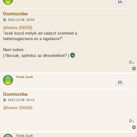
Gumiszoba
H
2012.12.08. 19:53
o
z
@lorenz (59259):
z
"ezek kozul melyik ad valaszt szerinted a
á
s
hattersugarzasra es a tagulasra?"
z
ó
l
Nem tudom.
á
( Nocsak, spórolsz az ékezetekkel? )
s
0
x
Török Zsolt
Gumiszoba
H
2012.12.08. 20:13
o
z
@lorenz (59260):
z
á
s
0
x
z
ó
l
á
Török Zsolt
s