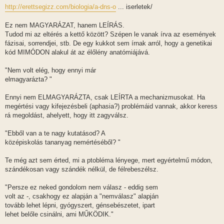
http://erettsegizz.com/biologia/a-dns-o
... iserletek/
Ez nem MAGYARÁZAT, hanem LEÍRÁS.
Tudod mi az eltérés a kettő között? Szépen le vanak írva az események
fázisai, sorrendjei, stb. De egy kukkot sem írnak arról, hogy a genetikai
kód MIMÓDON alakul át az élőlény anatómiájává.
"Nem volt elég, hogy ennyi már
elmagyarázta? "
Ennyi nem ELMAGYARÁZTA, csak LEÍRTA a mechanizmusokat. Ha
megértési vagy kifejezésbeli (aphasia?) problémáid vannak, akkor keress
rá megoldást, ahelyett, hogy itt zagyválsz.
"Ebből van a te nagy kutatásod? A
középiskolás tananyag nemértéséből? "
Te még azt sem érted, mi a ptobléma lényege, mert egyértelmű módon,
szándékosan vagy szándék nélkül, de félrebeszélsz.
"Persze ez neked gondolom nem válasz - eddig sem
volt az -, csakhogy ez alapján a "nemválasz" alapján
tovább lehet lépni, gyógyszert, génsebészetet, ipart
lehet belőle csinálni, ami MŰKÖDIK."