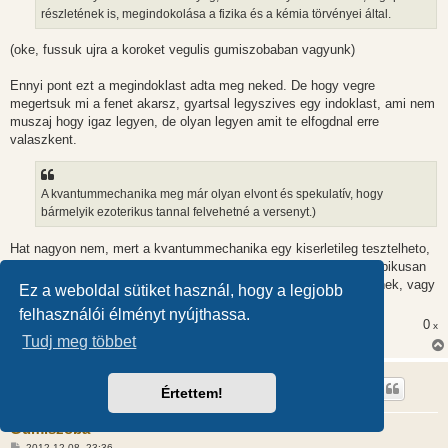
l
részletének is, megindokolása a fizika és a kémia törvényei által.
á
s
(oke, fussuk ujra a koroket vegulis gumiszobaban vagyunk)
Ennyi pont ezt a megindoklast adta meg neked. De hogy vegre
megertsuk mi a fenet akarsz, gyartsal legyszives egy indoklast, ami nem
muszaj hogy igaz legyen, de olyan legyen amit te elfogdnal erre
valaszkent.
A kvantummechanika meg már olyan elvont és spekulatív, hogy
bármelyik ezoterikus tannal felvehetné a versenyt.)
Hat nagyon nem, mert a kvantummechanika egy kiserletileg tesztelheto,
es nagyon alaposan tesztelt elmelet, az ezoterikus tanok meg tipikusan
pont az ellentetei ennek, vagy falszfikalhatatlan allitasokat tesznek, vagy
Ez a weboldal sütiket használ, hogy a legjobb
olyat aminek az ellentetere van bizonyitek.
felhasználói élményt nyújthassa.
0
x
Tudj meg többet
Török Zsolt
Értettem!
Gumiszoba
H
2012.12.08. 23:36