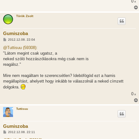
0
x
z
ó
l
á
Török Zsolt
s
Gumiszoba
H
2012.12.08. 22:04
o
z
@Tuttisuu (59308):
z
"Látom megint csak ugatsz, a
á
s
neked szóló hozzászólásokra még csak nem is
z
reagálsz."
ó
l
á
Mire nem reagáltam te szerencsétlen? Ideböfögöd ezt a hamis
s
megállapítást, ahelyett hogy inkább te válaszolnál a neked címzett
dolgokra.
0
x
Tuttisuu
Gumiszoba
H
2012.12.08. 22:11
o