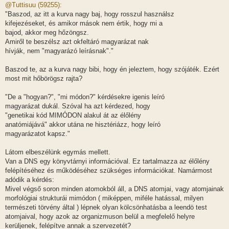
z
@Tuttisuu (59255):
z
"Baszod, az itt a kurva nagy baj, hogy rosszul használsz
á
s
kifejezéseket, és amikor mások nem értik, hogy mi a
z
bajod, akkor meg hőzöngsz.
ó
l
Amiről te beszélsz azt okfeltáró magyarázat nak
á
hívják, nem "magyarázó leírásnak"."
s
Baszod te, az a kurva nagy bibi, hogy én jeleztem, hogy szójáték. Ezért
most mit hőbörögsz rajta?
"De a "hogyan?", "mi módon?" kérdésekre igenis leíró
magyarázat dukál. Szóval ha azt kérdezed, hogy
"genetikai kód MIMÓDON alakul át az élőlény
anatómiájává" akkor utána ne hisztériázz, hogy leíró
magyarázatot kapsz."
Látom elbeszélünk egymás mellett.
Van a DNS egy könyvtárnyi információval. Ez tartalmazza az élőlény
felépítéséhez és működéséhez szükséges információkat. Namármost
adódik a kérdés:
Mivel végső soron minden atomokból áll, a DNS atomjai, vagy atomjainak
morfológiai strukturái mimódon ( miképpen, miféle hatással, milyen
természeti törvény által ) lépnek olyan kölcsönhatásba a leendö test
atomjaival, hogy azok az organizmuson belül a megfelelő helyre
kerüljenek, felépítve annak a szervezetét?