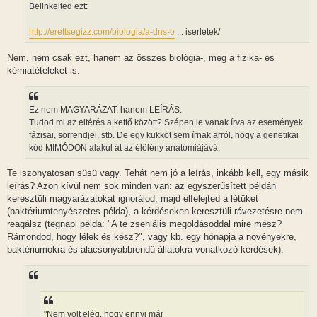
Belinkelted ezt:
http://erettsegizz.com/biologia/a-dns-o
... iserletek/
Nem, nem csak ezt, hanem az összes biológia-, meg a fizika- és
kémiatételeket is.
Ez nem MAGYARÁZAT, hanem LEÍRÁS.
Tudod mi az eltérés a kettő között? Szépen le vanak írva az események
fázisai, sorrendjei, stb. De egy kukkot sem írnak arról, hogy a genetikai
kód MIMÓDON alakul át az élőlény anatómiájává.
Te iszonyatosan süsü vagy. Tehát nem jó a leírás, inkább kell, egy másik
leírás? Azon kívül nem sok minden van: az egyszerűsített példán
keresztüli magyarázatokat ignorálod, majd elfelejted a létüket
(baktériumtenyészetes példa), a kérdéseken keresztüli rávezetésre nem
reagálsz (tegnapi példa: "A te zseniális megoldásoddal mire mész?
Rámondod, hogy lélek és kész?", vagy kb. egy hónapja a növényekre,
baktériumokra és alacsonyabbrendű állatokra vonatkozó kérdések).
"Nem volt elég, hogy ennyi már