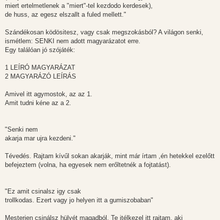
miert ertelmetlenek a "miert"-tel kezdodo kerdesek),
de huss, az egesz elszallt a fuled mellett."
Szándékosan ködösitesz, vagy csak megszokásból? A világon senki,
ismétlem: SENKI nem adott magyarázatot erre.
Egy találóan jó szójáték:
1 LEÍRÓ MAGYARÁZAT
2 MAGYARÁZÓ LEÍRÁS
Amivel itt agymostok, az az 1.
Amit tudni kéne az a 2.
"Senki nem
akarja mar ujra kezdeni."
Tévedés. Rajtam kívűl sokan akarják, mint már írtam ,én hetekkel ezelőtt
befejeztem (volna, ha egyesek nem erőltetnék a fojtatást).
"Ez amit csinalsz igy csak
trollkodas. Ezert vagy jo helyen itt a gumiszobaban"
Mesterien csinálsz hülyét magadból. Te itélkezel itt rajtam, aki