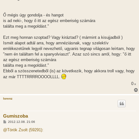
Ő mégis úgy gondolja - és hangot
is ad neki-, hogy ő itt az egész emberiség számára
találta meg a megoldást."
Ezt meg honnan szoptad? Vagy kiráztad? ( mármint a kisujjadból )
Ismét alapot adtál arra, hogy amnéziásnak, vagy szelektív
emlékezetűnek legyél nevezhető, ugyanis tegnap világosan leírtam, hogy
"nem én találtam fel a spanyolviaszt". Azaz szó sincs arról, hogy: "ő itt
az egész emberiség számára
találta meg a megoldást."
Ebből a szösszenetedből (is) az következik, hogy akkora troll vagy, hogy
az már TTTTRRRROOOOLLLL.
0
x
lorenz
Gumiszoba
H
2012.12.08. 21:06
o
z
@Török Zsolt (59291):
z
á