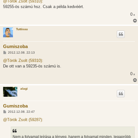
z
@Török Zsolt (59310):
z
59255-ös számú hsz. Csak a példa kedvéért.
á
s
0
x
z
ó
l
á
Tuttisuu
s
Gumiszoba
H
2012.12.08. 22:13
o
z
@Török Zsolt (59310):
z
De ott van a 59235-ös számú is.
á
s
0
x
z
ó
l
á
alagi
s
Gumiszoba
H
2012.12.08. 22:47
o
z
@Török Zsolt (59287):
z
á
s
z
Nem a folyamat leírása a lényeg, hanem a folyamat minden, legapróbb
ó