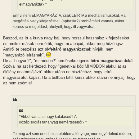
elmagyarázta? "
Ennyi nem ELMAGYARÁZTA, csak LEÍRTA a mechanizmusokat. Ha
megértési vagy kifejezésbeli (aphasia?) problémáid vannak, akkor
keress rá megoldást, ahelyett, hogy itt zagyválsz.
Baszod, az itt a kurva nagy baj, hogy rosszul használsz kifejezéseket,
és amikor mások nem értik, hogy mi a bajod, akkor meg hőzöngsz.
Amiről te beszélsz azt
okfeltáró magyarázat
nak hívják, nem
"magyarázó leírásnak".
De a "hogyan?", "mi módon?" kérdésekre igenis
leíró magyarázat
dukál.
Szóval ha azt kérdezed, hogy "genetikai kód MIMÓDON alakul át az
élőlény anatómiájává" akkor utána ne hisztériázz, hogy leíró
magyarázatot kapsz. Ha a boltban kiflit kérsz akkor utána ne rinyálj, hogy
az nem zsömle!
"Ebből van a te nagy kutatásod? A
középiskolás tananyag nemértéséből? "
Te még azt sem érted, mi a ptobléma lényege, mert egyértelmű módon,