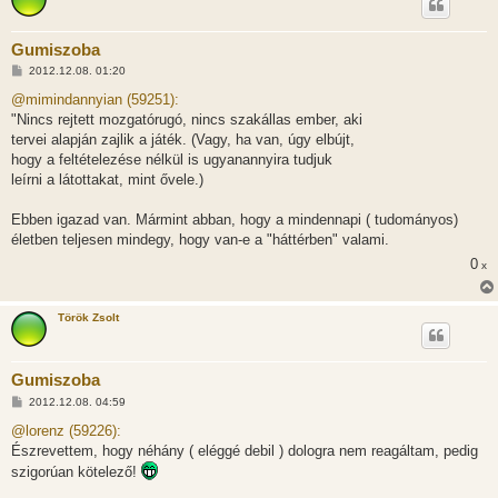
Gumiszoba
H
2012.12.08. 01:20
o
z
@mimindannyian (59251):
z
"Nincs rejtett mozgatórugó, nincs szakállas ember, aki
á
s
tervei alapján zajlik a játék. (Vagy, ha van, úgy elbújt,
z
hogy a feltételezése nélkül is ugyanannyira tudjuk
ó
l
leírni a látottakat, mint ővele.)
á
s
Ebben igazad van. Mármint abban, hogy a mindennapi ( tudományos)
életben teljesen mindegy, hogy van-e a "háttérben" valami.
0
x
Török Zsolt
Gumiszoba
H
2012.12.08. 04:59
o
z
@lorenz (59226):
z
Észrevettem, hogy néhány ( eléggé debil ) dologra nem reagáltam, pedig
á
s
szigorúan kötelező!
z
ó