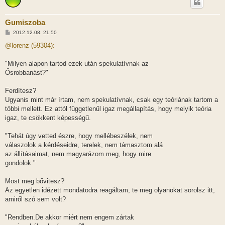
Gumiszoba
H
2012.12.08. 21:50
o
z
@lorenz (59304):
z
á
s
"Milyen alapon tartod ezek után spekulatívnak az
z
Ősrobbanást?"
ó
l
á
Ferdítesz?
s
Ugyanis mint már írtam, nem spekulatívnak, csak egy teóriának tartom a
többi mellett. Ez attól függetlenűl igaz megállapítás, hogy melyik teória
igaz, te csökkent képességű.
"Tehát úgy vetted észre, hogy mellébeszélek, nem
válaszolok a kérdéseidre, terelek, nem támasztom alá
az állításaimat, nem magyarázom meg, hogy mire
gondolok."
Most meg bővitesz?
Az egyetlen idézett mondatodra reagáltam, te meg olyanokat sorolsz itt,
amiről szó sem volt?
"Rendben.De akkor miért nem engem zártak