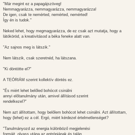
l
"Már megint ez a papagájszöveg!
á
Nemmagyarázza, nemmagyarázza, nemmagyarázza!
s
De igen, csak te nemérted, nemérted, nemérted!
Így én is tudok."
Neked lehet, hogy megmagyarázza, de ez csak azt mutatja, hogy a
látóköröd, a kreativitásod a béka feneke alatt van.
"Az sajnos meg is látszik."
Nem látszik, csak szeretnéd, ha látszana.
"Ki döntötte el?"
A TEÓRIÁM szerint kollektív döntés ez.
"És miért lehet belőled bohócot csinálni
annyi előtanulmány után, amivel állításod szerint
rendelkezel?"
Nem azt állítottam, hogy belőlem bohócot lehet csinálni. Azt állítottam,
hogy (lehet) ez a cél. Ergó, miért kérdezel értelmetlenséget?
"Tanulmányozd az energia különböző megjelenési
formáit, olvass utána az entrópiának és talán