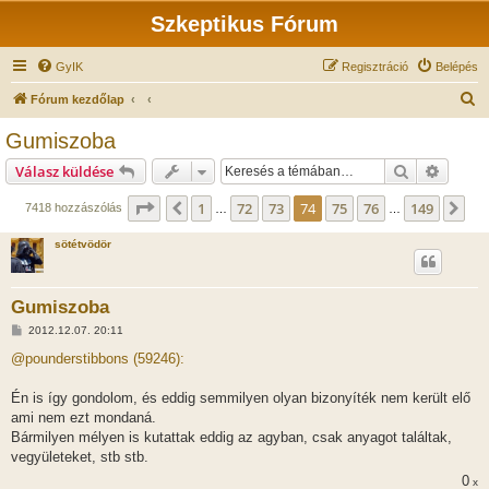
Szkeptikus Fórum
GyIK
Regisztráció
Belépés
K
Fórum kezdőlap
e
Gumiszoba
r
Keresés
Részlet
Válasz küldése
e
s
Oldal:
74
/
149
1
72
73
74
75
76
149
Előző
Kö
7418 hozzászólás
…
…
é
sötétvödör
s
Gumiszoba
H
2012.12.07. 20:11
o
z
@pounderstibbons (59246):
z
á
s
Én is így gondolom, és eddig semmilyen olyan bizonyíték nem került elő
z
ami nem ezt mondaná.
ó
l
Bármilyen mélyen is kutattak eddig az agyban, csak anyagot találtak,
á
vegyületeket, stb stb.
s
0
x