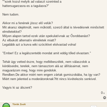
s
""ezek kozul melyik ad valaszt szerinted a
z
hattersugarzasra es a tagulasra?"
ó
l
á
Nem tudom.
s
Akkor mi a fenének jössz elő velük?
Mit akarsz idejétmúlt, nem működő, szerző által is tévedésnek minősített
elméletekkel?
Milyen alapon tartod ezek után spekulatívnak az Ősrobbanást?
Az elbukott alternatív elméletek miatt?
Legalább azt a kurva wiki szócikket elolvastad volna!
"Ember! Ez a legálszentebb mondat amit eddig tőled olvastam."
Tehát úgy vetted észre, hogy mellébeszélek, nem válaszolok a
kérdéseidre, terelek, nem támasztom alá az állításaimat, nem
magyarázom meg, hogy mire gondolok.
Rendben.De akkor miért nem engem zártak gumiszobába, ha így van?
Miért nem jelented a moderátoroknak?Itt nincs kivételezés senkivel.
Vagyis ki az álszent?
0
x
Török Zsolt