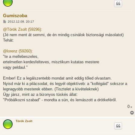
Gumiszoba
H
2012.12.08. 20:17
o
z
@Török Zsolt (59296):
z
(Jé nem ment át semmi, de én mindig csinálok biztonsági másolatot)
á
s
Tehát:
z
ó
l
@lorenz (59260):
á
"te a mellebeszeles,
s
ertelmetlen kerdesfelteves, misztikum kutatas mestere
vagy peldaul."
Ember! Ez a legálszentebb mondat amit eddig tőled olvastam.
Nyisd már ki a pilácsodat, és legyél objektíveb: a "kollégáid" sokszor a
legnagyobb mesterek ebben. (Tisztelet a kivételeknek)
Úgy jársz, mint az a bizonyos tüskés állat:
"Próbálkozni szabad" - mondta a sün, és lemászott a drótkeféről.
0
x
Török Zsolt