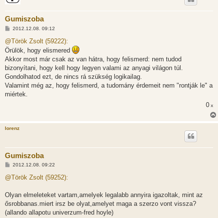
Gumiszoba
H
2012.12.08. 09:12
o
z
@Török Zsolt (59222):
z
Örülök, hogy elismered
á
s
Akkor most már csak az van hátra, hogy felismerd: nem tudod
z
bizonyítani, hogy kell hogy legyen valami az anyagi világon túl.
ó
l
Gondolhatod ezt, de nincs rá szükség logikailag.
á
Valamint még az, hogy felismerd, a tudomány érdemeit nem "rontják le" a
s
miértek.
0
x
lorenz
Gumiszoba
H
2012.12.08. 09:22
o
z
@Török Zsolt (59252):
z
á
s
Olyan elmeleteket vartam,amelyek legalabb annyira igazoltak, mint az
z
ősrobbanas.miert irsz be olyat,amelyet maga a szerzo vont vissza?
ó
l
(allando allapotu univerzum-fred hoyle)
á