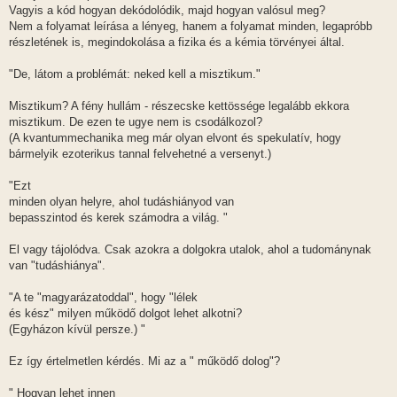
Vagyis a kód hogyan dekódolódik, majd hogyan valósul meg?
Nem a folyamat leírása a lényeg, hanem a folyamat minden, legapróbb
részletének is, megindokolása a fizika és a kémia törvényei által.
"De, látom a problémát: neked kell a misztikum."
Misztikum? A fény hullám - részecske kettössége legalább ekkora
misztikum. De ezen te ugye nem is csodálkozol?
(A kvantummechanika meg már olyan elvont és spekulatív, hogy
bármelyik ezoterikus tannal felvehetné a versenyt.)
"Ezt
minden olyan helyre, ahol tudáshiányod van
bepasszintod és kerek számodra a világ. "
El vagy tájolódva. Csak azokra a dolgokra utalok, ahol a tudománynak
van "tudáshiánya".
"A te "magyarázatoddal", hogy "lélek
és kész" milyen működő dolgot lehet alkotni?
(Egyházon kívül persze.) "
Ez így értelmetlen kérdés. Mi az a " működő dolog"?
" Hogyan lehet innen