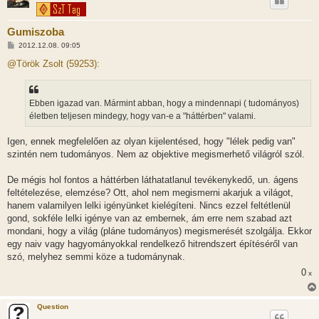
Gumiszoba
H
2012.12.08. 09:05
o
z
@Török Zsolt (59253):
z
á
s
z
Ebben igazad van. Mármint abban, hogy a mindennapi ( tudományos)
ó
l
életben teljesen mindegy, hogy van-e a "háttérben" valami.
á
s
Igen, ennek megfelelően az olyan kijelentésed, hogy "lélek pedig van"
szintén nem tudományos. Nem az objektive megismerhető világról szól.
De mégis hol fontos a háttérben láthatatlanul tevékenykedő, un. ágens
feltételezése, elemzése? Ott, ahol nem megismerni akarjuk a világot,
hanem valamilyen lelki igényünket kielégíteni. Nincs ezzel feltétlenül
gond, sokféle lelki igénye van az embernek, ám erre nem szabad azt
mondani, hogy a világ (pláne tudományos) megismerését szolgálja. Ekkor
egy naiv vagy hagyományokkal rendelkező hitrendszert építéséről van
szó, melyhez semmi köze a tudománynak.
0
x
Question