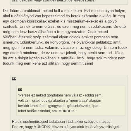
szándékosan vagy szándék nélkül, de félrebeszélsz.
De, látom a problémát: neked kell a misztikum. Ezt minden olyan helyre,
ahol tudáshiányod van bepasszintod és kerek számodra a világ. Itt meg
egy csomóan kipiszkálják ezeket kis misztérium-ékeket és a golyó
szétesik. Ennek te nem örülsz, és ezen meg nem csodálkozom. De ettől
még nem lesz használhatóbb a te magyarázatod. Csak neked.
Valóban léteznek szép számmal olyan dolgok amiket pontosan nem
ismerünk/tudunk/értünk, de könyörgöm, ne olyanokkal példálózz amit
meg igen! Te nem tudsz valamire válaszolni, az egy dolog. Én sem tudok
egy csomó mindenre, de ez nem azt jelenti, hogy senki sem tud - főleg,
ha azt a dolgot középiskolában is tanítják-. Attól, hogy sok mindent nem
tudunk még nem kéne azt állítani, hogy semmit sem!
"Persze ez neked gondolom nem válasz - eddig sem
volt az -, csakhogy ez alapján a "nemválasz" alapján
tovább lehet lépni, gyógyszert, génsebészetet, ipart
lehet belőle csinálni, ami MŰKÖDIK."
Ha ezt épelméjűséged tudatában írtad, akkor szégyeld magad.
Persze, hogy MŰKÖDIK. Hiszen a folyamatok és törvényszerűségek