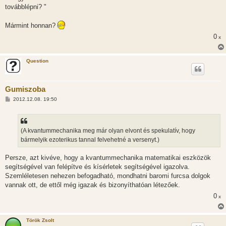
továbblépni? "
Mármint honnan?
0
x
Question
Gumiszoba
H
2012.12.08. 19:50
o
z
z
á
s
(A kvantummechanika meg már olyan elvont és spekulatív, hogy
z
bármelyik ezoterikus tannal felvehetné a versenyt.)
ó
l
á
Persze, azt kivéve, hogy a kvantummechanika matematikai eszközök
s
segítségével van felépítve és kísérletek segítségével igazolva.
Szemléletesen nehezen befogadható, mondhatni baromi furcsa dolgok
vannak ott, de ettől még igazak és bizonyíthatóan létezőek.
0
x
Török Zsolt