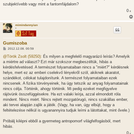
szubjektívebb vagy mint a fantomfájdalom?
0
x
mimindannyian
*
Gumiszoba
H
2012.12.08. 00:59
o
z
@Török Zsolt (59250):
És milyen a megfelelő magyarázó leírás? Amelyik
z
a miértre ad választ? Ezt már szokszor megbeszéltük, hibás a
á
s
kérdésfelvetésed. A természet folyamataiban nincs a "miért?" kérdésnek
z
helye, mert ez az emberi cselekvő lényekről szól, akiknek akaratot,
ó
l
szándékot, célokat tulajdonítunk. A természet folyamataiban ezek
á
nincsenek. A fizika törvényeinek, ha úgy tetszik az anyag folyamatainak
s
nincs célja. Történik, ahogy történik. Mi pedig ezeket megfigyelve
rájövünk összefüggésekre. Ha ezt valaki leírja, azzal elmondott róla
mindent. Nincs miért. Nincs rejtett mozgatórugó, nincs szakállas ember,
aki tervei alapján zajlik a játék. (Vagy, ha van, úgy elbújt, hogy a
feltételezése nélkül is ugyanannyira tudjuk leírni a látottakat, mint ővele.)
Próbálj kilépni ebből a gyermeteg antropomorf világfelfogásból, mert
hibás.
0
x