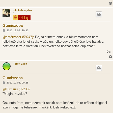
mimindannyian
*
Gumiszoba
H
2012.12.07. 20:30
o
z
@sötétvödör (59247):
De, szerintem ennek a fórummotorban nem
z
fellelhető oka lehet csak. A gép un. lelke egy cél elérése felé haladva
á
s
hozhatta létre a váratlanul bekövetkező hozzászólás-duplázást.
z
0
ó
x
l
á
s
Török Zsolt
Gumiszoba
H
2012.12.08. 00:28
o
z
@Tuttisuu (59233):
z
"Megint kezded?
á
s
z
Őszintén írom, nem szeretek senkit sem lenézni, de te erősen dolgozol
ó
l
azon, hogy ne tehessek másként. Belinkelted ezt:
á
s