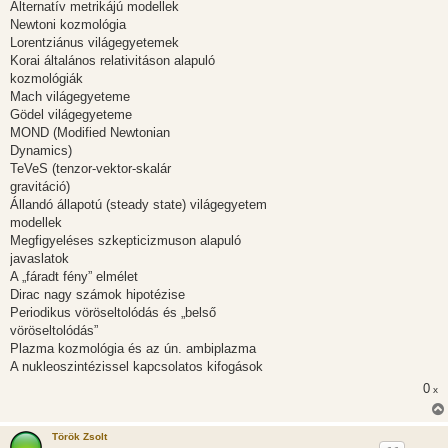
Alternatív metrikájú modellek
Newtoni kozmológia
Lorentziánus világegyetemek
Korai általános relativitáson alapuló
kozmológiák
Mach világegyeteme
Gödel világegyeteme
MOND (Modified Newtonian
Dynamics)
TeVeS (tenzor-vektor-skalár
gravitáció)
Állandó állapotú (steady state) világegyetem
modellek
Megfigyeléses szkepticizmuson alapuló
javaslatok
A „fáradt fény” elmélet
Dirac nagy számok hipotézise
Periodikus vöröseltolódás és „belső
vöröseltolódás”
Plazma kozmológia és az ún. ambiplazma
A nukleoszintézissel kapcsolatos kifogások
0
x
Török Zsolt