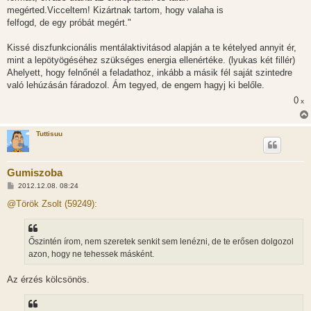
megérted.Vicceltem! Kizártnak tartom, hogy valaha is
felfogd, de egy próbát megért."
Kissé diszfunkcionális mentálaktivitásod alapján a te kételyed annyit ér,
mint a lepötyögéséhez szükséges energia ellenértéke. (lyukas két fillér)
Ahelyett, hogy felnőnél a feladathoz, inkább a másik fél saját szintedre
való lehúzásán fáradozol. Ám tegyed, de engem hagyj ki belőle.
0
x
Tuttisuu
Gumiszoba
H
2012.12.08. 08:24
o
z
@Török Zsolt (59249):
z
á
s
z
Őszintén írom, nem szeretek senkit sem lenézni, de te erősen dolgozol
ó
l
azon, hogy ne tehessek másként.
á
s
Az érzés kölcsönös.