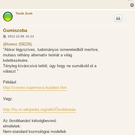
Török Zsolt
Gumiszoba
H
2012.12.08. 01:12
o
z
@lorenz (59226):
z
"Akkor légyszíves, tudományos ismereteidből merítve,
á
s
mutass néhány alternatív teóriát a világ
z
keletkezésére.
ó
l
Tényleg kíváncsivá tettél, úgy hogy ne sumákold el a
á
választ."
s
Például:
http://cosmo.supernova.hu/jelen.htm
Vagy:
http://hu.m.wikipedia.org/wiki/Ősrobbanás
Az ősrobbanást kétségbevonó
elméletek:
Nem-standard kozmológiai modellek