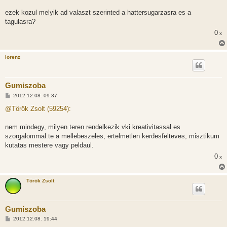
s
ezek kozul melyik ad valaszt szerinted a hattersugarzasra es a
tagulasra?
0
x
lorenz
Gumiszoba
H
2012.12.08. 09:37
o
z
@Török Zsolt (59254):
z
á
s
nem mindegy, milyen teren rendelkezik vki kreativitassal es
z
szorgalommal.te a mellebeszeles, ertelmetlen kerdesfelteves, misztikum
ó
l
kutatas mestere vagy peldaul.
á
0
s
x
Török Zsolt
Gumiszoba
H
2012.12.08. 19:44
o