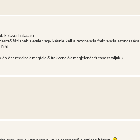
ök kölcsönhatására.
jesztő fázisnak sietnie vagy késnie kell a rezonancia frekvencia azonossága 
óját.
k és összegeinek megfelelő frekvenciák megjelenését tapasztaljuk.)