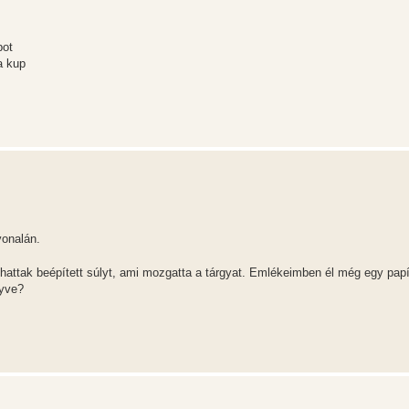
pot
a kup
vonalán.
hattak beépített súlyt, ami mozgatta a tárgyat. Emlékeimben él még egy papí
nyve?