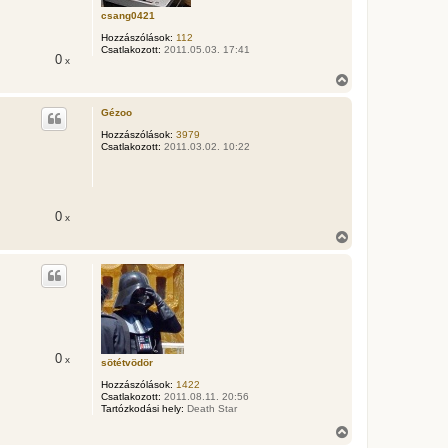
a
csang0421
t
e
Hozzászólások:
112
t
Csatlakozott:
2011.05.03. 17:41
0
e
x
j
V
é
i
r
s
Gézoo
e
s
z
Hozzászólások:
3979
Csatlakozott:
2011.03.02. 10:22
a
a
t
e
t
0
e
x
j
V
é
i
r
s
e
s
z
a
a
t
e
0
x
t
sötétvödör
e
Hozzászólások:
1422
j
Csatlakozott:
2011.08.11. 20:56
é
Tartózkodási hely:
Death Star
r
V
e
i