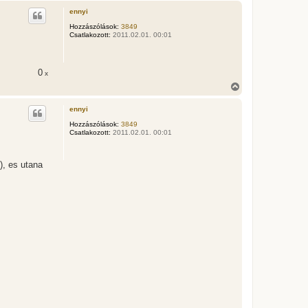
s
ennyi
s
z
Hozzászólások:
3849
Csatlakozott:
2011.02.01. 00:01
a
a
t
e
0
x
t
e
V
j
i
é
s
ennyi
r
s
e
z
Hozzászólások:
3849
Csatlakozott:
2011.02.01. 00:01
a
a
t
e
), es utana
t
e
j
é
r
e