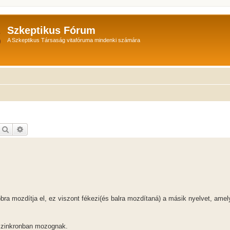
Szkeptikus Fórum
A Szkeptikus Társaság vitafóruma mindenki számára
Keresés
Részletes keresés
jobbra mozdítja el, ez viszont fékezi(és balra mozdítaná) a másik nyelvet, amel
 szinkronban mozognak.