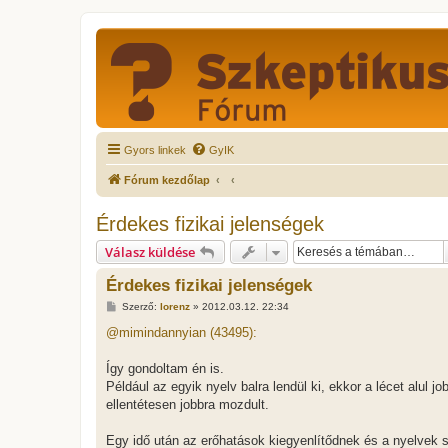
Gyors linkek
GyIK
Fórum kezdőlap
Érdekes fizikai jelenségek
Válasz küldése
Érdekes fizikai jelenségek
H
Szerző:
lorenz
»
2012.03.12. 22:34
o
z
@mimindannyian (43495):
z
á
s
Így gondoltam én is.
z
Például az egyik nyelv balra lendül ki, ekkor a lécet alul 
ó
l
ellentétesen jobbra mozdult.
á
s
Egy idő után az erőhatások kiegyenlítődnek és a nyelvek