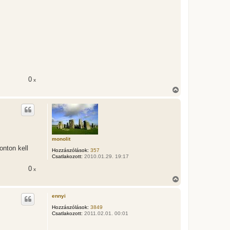
0
x
V
i
s
s
z
a
a
monolit
t
e
onton kell
Hozzászólások:
357
t
Csatlakozott:
2010.01.29. 19:17
e
j
0
x
é
V
r
i
e
s
ennyi
s
z
Hozzászólások:
3849
Csatlakozott:
2011.02.01. 00:01
a
a
t