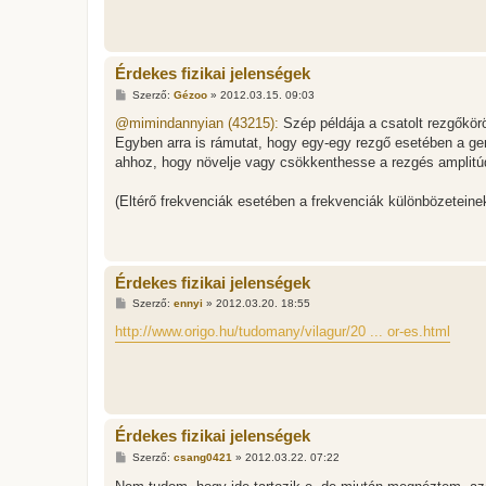
Érdekes fizikai jelenségek
H
Szerző:
Gézoo
»
2012.03.15. 09:03
o
z
@mimindannyian (43215):
Szép példája a csatolt rezgőkör
z
Egyben arra is rámutat, hogy egy-egy rezgő esetében a ger
á
s
ahhoz, hogy növelje vagy csökkenthesse a rezgés amplitúd
z
ó
l
(Eltérő frekvenciák esetében a frekvenciák különbözeteine
á
s
Érdekes fizikai jelenségek
H
Szerző:
ennyi
»
2012.03.20. 18:55
o
z
http://www.origo.hu/tudomany/vilagur/20 ... or-es.html
z
á
s
z
ó
l
á
Érdekes fizikai jelenségek
s
H
Szerző:
csang0421
»
2012.03.22. 07:22
o
z