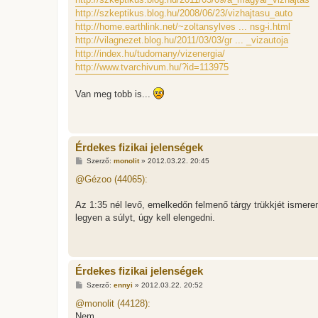
http://szkeptikus.blog.hu/2008/06/23/vizhajtasu_auto
http://home.earthlink.net/~zoltansylves ... nsg-i.html
http://vilagnezet.blog.hu/2011/03/03/gr ... _vizautoja
http://index.hu/tudomany/vizenergia/
http://www.tvarchivum.hu/?id=113975
Van meg tobb is...
Érdekes fizikai jelenségek
H
Szerző:
monolit
»
2012.03.22. 20:45
o
z
@Gézoo (44065):
z
á
s
Az 1:35 nél levő, emelkedőn felmenő tárgy trükkjét ismerem.
z
legyen a súlyt, úgy kell elengedni.
ó
l
á
s
Érdekes fizikai jelenségek
H
Szerző:
ennyi
»
2012.03.22. 20:52
o
z
@monolit (44128):
z
Nem.