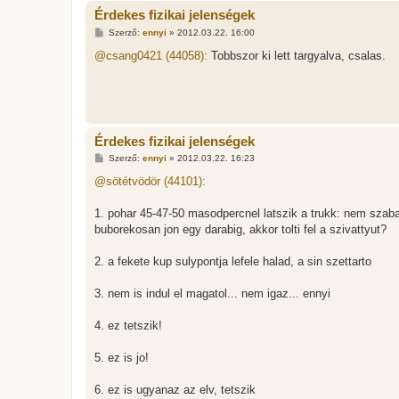
Érdekes fizikai jelenségek
H
Szerző:
ennyi
»
2012.03.22. 16:00
o
z
@csang0421 (44058):
Tobbszor ki lett targyalva, csalas.
z
á
s
z
ó
l
á
Érdekes fizikai jelenségek
s
H
Szerző:
ennyi
»
2012.03.22. 16:23
o
z
@sötétvödör (44101):
z
á
s
1. pohar 45-47-50 masodpercnel latszik a trukk: nem szabad
z
buborekosan jon egy darabig, akkor tolti fel a szivattyut?
ó
l
á
2. a fekete kup sulypontja lefele halad, a sin szettarto
s
3. nem is indul el magatol... nem igaz... ennyi
4. ez tetszik!
5. ez is jo!
6. ez is ugyanaz az elv, tetszik