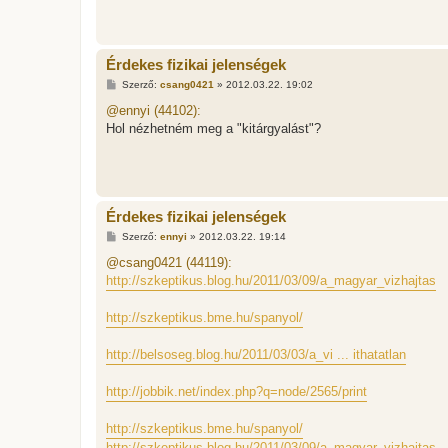
Érdekes fizikai jelenségek
H
Szerző:
csang0421
»
2012.03.22. 19:02
o
z
@ennyi (44102):
z
Hol nézhetném meg a "kitárgyalást"?
á
s
z
ó
l
á
s
Érdekes fizikai jelenségek
H
Szerző:
ennyi
»
2012.03.22. 19:14
o
z
@csang0421 (44119):
z
http://szkeptikus.blog.hu/2011/03/09/a_magyar_vizhajtas
á
s
z
http://szkeptikus.bme.hu/spanyol/
ó
l
á
http://belsoseg.blog.hu/2011/03/03/a_vi ... ithatatlan
s
http://jobbik.net/index.php?q=node/2565/print
http://szkeptikus.bme.hu/spanyol/
http://szkeptikus.blog.hu/2011/03/09/a_magyar_vizhajtas