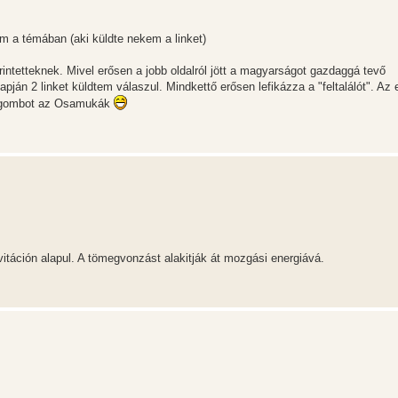
 a témában (aki küldte nekem a linket)
intetteknek. Mivel erősen a jobb oldalról jött a magyarságot gazdaggá tevő
ján 2 linket küldtem válaszul. Mindkettő erősen lefikázza a "feltalálót". Az 
nak gombot az Osamukák
táción alapul. A tömegvonzást alakitják át mozgási energiává.