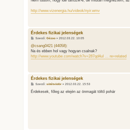
Nem tudom, hogy ide tartozik-e, de miután megnéztem, a
z
á
s
http://www.vizenergia.hu/videok/nyir.wmv
z
ó
l
á
s
Érdekes fizikai jelenségek
H
Szerző:
Gézoo
»
2012.03.22. 10:05
o
z
@csang0421 (44058):
z
Na és ebben hol vagy hogyan csalnak?
á
s
http://www.youtube.com/watch?v=287qd4uI ... re=related
z
ó
l
á
s
Érdekes fizikai jelenségek
H
Szerző:
sötétvödör
»
2012.03.22. 15:53
o
z
Érdekesek, főleg az elején az önmagát töltő pohár
z
á
s
z
ó
l
á
s