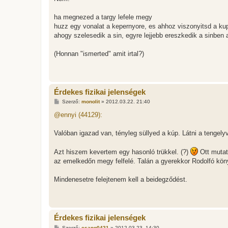
á
s
z
ha megnezed a targy lefele megy
ó
l
huzz egy vonalat a kepernyore, es ahhoz viszonyitsd a ku
á
ahogy szelesedik a sin, egyre lejjebb ereszkedik a sinben 
s
(Honnan "ismerted" amit irtal?)
Érdekes fizikai jelenségek
H
Szerző:
monolit
»
2012.03.22. 21:40
o
z
@ennyi (44129):
z
á
s
Valóban igazad van, tényleg süllyed a kúp. Látni a tengely
z
ó
l
Azt hiszem kevertem egy hasonló trükkel. (?)
Ott mutat
á
az emelkedőn megy felfelé. Talán a gyerekkor Rodolfó kö
s
Mindenesetre felejtenem kell a beidegződést.
Érdekes fizikai jelenségek
H
Szerző:
csang0421
»
2012.03.23. 14:30