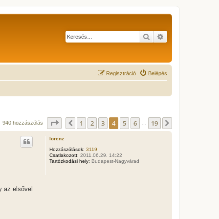
Keresés
Részletes keresés
Regisztráció
Belépés
Oldal:
4
/
19
1
2
3
4
5
6
19
Előző
Következő
940 hozzászólás
…
lorenz
Hozzászólások:
3119
Csatlakozott:
2011.06.29. 14:22
Tartózkodási hely:
Budapest-Nagyvárad
y az elsővel