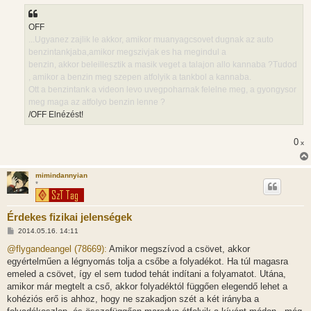
OFF
...Ugyanez zajlik le akkor, amikor muanyagcsovet dugnak az auto
benzintankjaba,amikor megszivjak es ha megindul a
benzin, akkor beleillesztik a masik veget a talajon allo kannaba ?Tudod
, amikor a benzin meg szepen atfolyik a tankbol a kannaba.
Ott a benzintank a videon levo uvegpoharnak felelne meg, a gyongysor
meg maga az atfolyo benzin lenne ?
/OFF Elnézést!
0
x
mimindannyian
*
Érdekes fizikai jelenségek
H
2014.05.16. 14:11
o
z
@flygandeangel (78669):
Amikor megszívod a csövet, akkor
z
egyértelműen a légnyomás tolja a csőbe a folyadékot. Ha túl magasra
á
s
emeled a csövet, így el sem tudod tehát indítani a folyamatot. Utána,
z
amikor már megtelt a cső, akkor folyadéktól függően elegendő lehet a
ó
l
kohéziós erő is ahhoz, hogy ne szakadjon szét a két irányba a
á