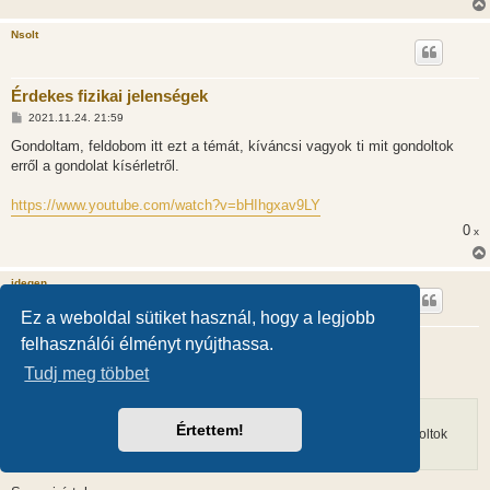
l
á
Nsolt
s
Érdekes fizikai jelenségek
H
2021.11.24. 21:59
o
z
Gondoltam, feldobom itt ezt a témát, kíváncsi vagyok ti mit gondoltok
z
erről a gondolat kísérletről.
á
s
z
https://www.youtube.com/watch?v=bHIhgxav9LY
ó
l
0
x
á
s
idegen
Ez a weboldal sütiket használ, hogy a legjobb
Érdekes fizikai jelenségek
felhasználói élményt nyújthassa.
H
2021.11.25. 19:48
Tudj meg többet
o
z
z
Nsolt
írta:
↑
á
Értettem!
s
Gondoltam, feldobom itt ezt a témát, kíváncsi vagyok ti mit gondoltok
z
erről a gondolat kísérletről.
ó
l
á