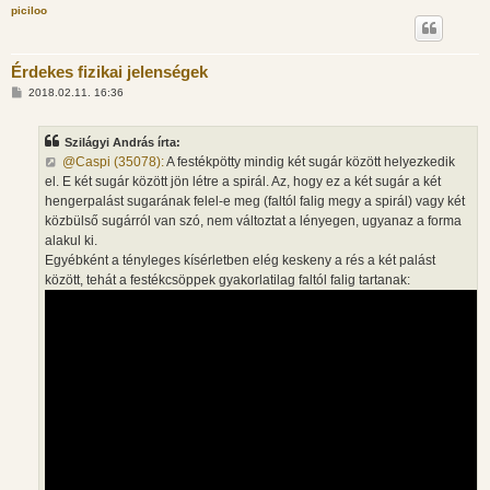
piciloo
s
Érdekes fizikai jelenségek
H
2018.02.11. 16:36
o
z
z
Szilágyi András írta:
á
s
@Caspi (35078):
A festékpötty mindig két sugár között helyezkedik
z
el. E két sugár között jön létre a spirál. Az, hogy ez a két sugár a két
ó
l
hengerpalást sugarának felel-e meg (faltól falig megy a spirál) vagy két
á
közbülső sugárról van szó, nem változtat a lényegen, ugyanaz a forma
s
alakul ki.
Egyébként a tényleges kísérletben elég keskeny a rés a két palást
között, tehát a festékcsöppek gyakorlatilag faltól falig tartanak: