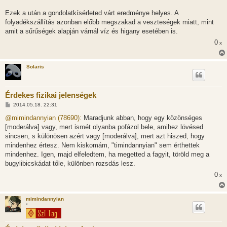
Ezek a után a gondolatkísérleted várt eredménye helyes. A
folyadékszállítás azonban előbb megszakad a veszteségek miatt, mint
amit a sűrűségek alapján várnál víz és higany esetében is.
0
x
Solaris
Érdekes fizikai jelenségek
H
2014.05.18. 22:31
o
z
@mimindannyian (78690):
Maradjunk abban, hogy egy közönséges
z
[moderálva] vagy, mert ismét olyanba pofázol bele, amihez lövésed
á
s
sincsen, s különösen azért vagy [moderálva], mert azt hiszed, hogy
z
mindenhez értesz. Nem kiskomám, "timindannyian" sem érthettek
ó
l
mindenhez. Igen, majd elfeledtem, ha megetted a fagyit, töröld meg a
á
bugylibicskádat tőle, különben rozsdás lesz.
s
0
x
mimindannyian
*