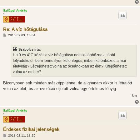
s
Szilágyi András
*
Re: A víz hőtágulása
H
2015.09.03. 16:04
o
z
z
Szabolcs írta:
á
s
Ha 0 és 4°C között a víz hőtágulása nem különbözne a többi
z
folyadékétól, bem lenne ilyen különleges, miben különbözne a mai
ó
l
életvilág? Létrejöhetett volna az óceánokban az élet? Kifejlődhetett
á
volna az ember?
s
Bizonyosan sok minden másképp lenne, de alighanem akkor is létrejött
volna az élet, és az evolúció eljutott volna egy értelmes lényig.
0
x
Szilágyi András
*
Érdekes fizikai jelenségek
H
2018.02.11. 13:25
o