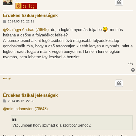
*
Érdekes fizikai jelenségek
H
2014.05.15. 22:11
o
z
@Szilágyi András (78645):
de, a légköri nyomás tolja be
, mi más
z
hajtaná a csőbe a folyadékot felfelé?
á
s
A leeresztesnel a kint logó csőben lévő magasabb folyadékoszlop
z
gondoskodik róla, hogy a cső tetopontjan kisebb legyen a nyomás, mint a
ó
l
légköri, ezért fogja a másik végén benyomni. Ha nem lenne légköri
á
nyomás, nem lehetne így leszivni a benzint.
s
0
x
ennyi
Érdekes fizikai jelenségek
H
2014.05.15. 22:28
o
z
@mimindannyian (78643):
z
á
s
z
Vacuumban hogy szivnád ki a szörpöt? Sehogy.
ó
l
á