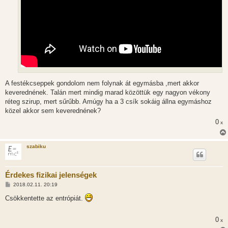
A festékcseppek gondolom nem folynak át egymásba ,mert akkor
keverednének. Talán mert mindig marad közöttük egy nagyon vékony
réteg szirup, mert sűrűbb. Amúgy ha a 3 csík sokáig állna egymáshoz
közel akkor sem keverednének?
0
x
szabiku
Érdekes fizikai jelenségek
H
2018.02.11. 20:19
o
z
Csökkentette az entrópiát.
z
á
s
0
x
z
ó