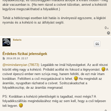
folyadékoszlop, és összefüggően maradva átfolyik a kívánt módon - még
s
akár vacuumban is. (Ha nem rázod a csövet túlzottan, amivel a kohéziót
legyőzve megszakíthatod a folyadékot.)
Tehát a hétköznapi esetben két hatás is érvényesül egyszerre, a légköri
nyomás és a kohézió is az átfolyást segíti.
0
x
Solaris
Érdekes fizikai jelenségek
H
2014.05.16. 22:17
o
z
@mimindannyian (78673):
Legalább ne írnál hülyeségeket. Az acél részei
z
között elég nagy a kohézió. Próbáld acéllal és fokozd a légnyomást.
A
á
s
csövet épeszű ember nem szívja meg, hanem feltölti, de ezt már írtam
z
korábban. Feltölteni a cső mozgatásával is lehet.
Ha megindult az
ó
l
áramlás, nyugodtan rázhatod a csövet. Szétszakadozhat a
á
folyadékoszlop, de az áramlás megmarad.
s
PS: Korábban a kohézió jelentőségét is tagadtad, most mégis? A
folyadékszállítás megindulásához még az sem kell, hogy a cső teljesen
teli legyen.