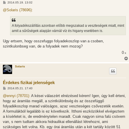
H
2014.05.19. 13:02
o
z
@Solaris (78696):
z
á
s
z
A folyadékszállítás azonban előbb megszakad a veszteségek miatt, mint
ó
l
amit a sűrűségek alapján várnál víz és higany esetében is.
á
s
Ugy ertsem, hogy osszefuggo folyadekoszlop van a csoben,
szintkulonbseg van, de a folyadek nem mozog?
0
x
Solaris
Érdekes fizikai jelenségek
H
2014.05.21. 17:40
o
z
@ennyi (78701):
A kései válaszért elnézésed kérem! Igen, úgy kell érteni,
z
hogy az áramlás megáll, a szintkülönbség és az összefüggő
á
s
folyadékoszlop marad valóságos, azaz veszteséges csővezeték esetén.
z
A formulákból legalább is ez következik. Itthoni eszközökkel elvégeztem
ó
l
a kísérletet is, de eredménytelen maradt. Csak nagyon sima falú csövem
á
van, s nem tudtam akkora hidraulikai ellenállást létrehozni, ami
s
szükséges lett volna. Kb. egy órai áramlás után a két tartály között 51