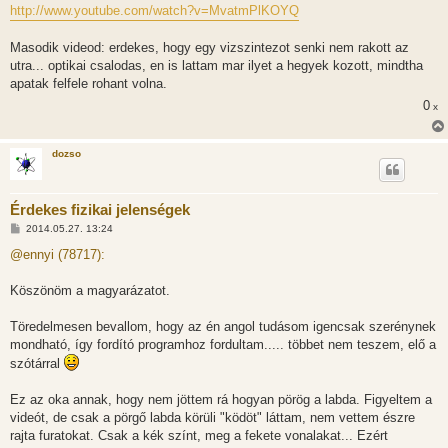
http://www.youtube.com/watch?v=MvatmPlKOYQ
Masodik videod: erdekes, hogy egy vizszintezot senki nem rakott az
utra... optikai csalodas, en is lattam mar ilyet a hegyek kozott, mindtha
apatak felfele rohant volna.
0
x
dozso
Érdekes fizikai jelenségek
H
2014.05.27. 13:24
o
z
@ennyi (78717):
z
á
s
Köszönöm a magyarázatot.
z
ó
l
Töredelmesen bevallom, hogy az én angol tudásom igencsak szerénynek
á
mondható, így fordító programhoz fordultam..... többet nem teszem, elő a
s
szótárral
Ez az oka annak, hogy nem jöttem rá hogyan pörög a labda. Figyeltem a
videót, de csak a pörgő labda körüli "ködöt" láttam, nem vettem észre
rajta furatokat. Csak a kék színt, meg a fekete vonalakat... Ezért