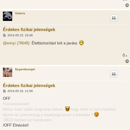
Solaris
Érdekes fizikai jelenségek
H
2014.05.15. 23:46
o
z
@ennyi (78648):
Életbiztosítást köt a javára.
z
á
s
0
x
z
ó
l
á
flygandeangel
s
Érdekes fizikai jelenségek
H
2014.05.16. 11:59
o
z
OFF
z
Fiuuuuuuuuuuk!
á
s
Akkor most valaki lerajzolna nekem,
hogy miert is tud a tankbol
z
kijonni az uzemanyag a muanyagcsovon a kannaba ?
ó
l
78622 hszben ezt kerdeztem
á
/OFF Elnézést!
s