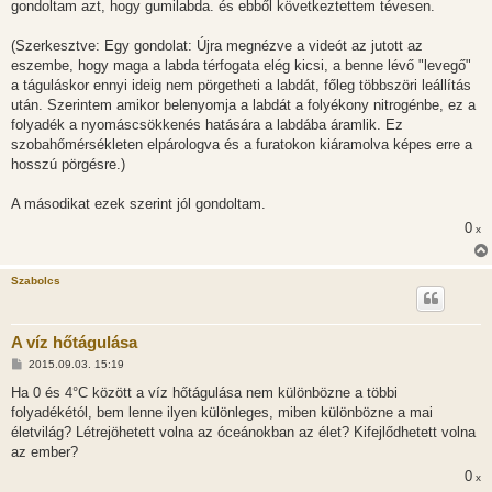
gondoltam azt, hogy gumilabda. és ebből következtettem tévesen.
(Szerkesztve: Egy gondolat: Újra megnézve a videót az jutott az
eszembe, hogy maga a labda térfogata elég kicsi, a benne lévő "levegő"
a táguláskor ennyi ideig nem pörgetheti a labdát, főleg többszöri leállítás
után. Szerintem amikor belenyomja a labdát a folyékony nitrogénbe, ez a
folyadék a nyomáscsökkenés hatására a labdába áramlik. Ez
szobahőmérsékleten elpárologva és a furatokon kiáramolva képes erre a
hosszú pörgésre.)
A másodikat ezek szerint jól gondoltam.
0
x
Szabolcs
A víz hőtágulása
H
2015.09.03. 15:19
o
z
Ha 0 és 4°C között a víz hőtágulása nem különbözne a többi
z
folyadékétól, bem lenne ilyen különleges, miben különbözne a mai
á
s
életvilág? Létrejöhetett volna az óceánokban az élet? Kifejlődhetett volna
z
az ember?
ó
l
0
x
á