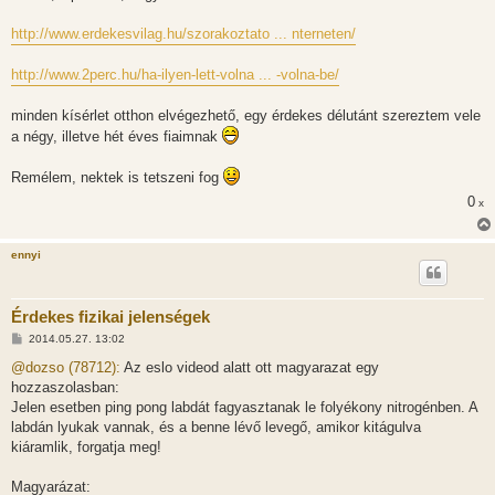
s
z
http://www.erdekesvilag.hu/szorakoztato ... nterneten/
ó
l
á
http://www.2perc.hu/ha-ilyen-lett-volna ... -volna-be/
s
minden kísérlet otthon elvégezhető, egy érdekes délutánt szereztem vele
a négy, illetve hét éves fiaimnak
Remélem, nektek is tetszeni fog
0
x
ennyi
Érdekes fizikai jelenségek
H
2014.05.27. 13:02
o
z
@dozso (78712):
Az eslo videod alatt ott magyarazat egy
z
hozzaszolasban:
á
s
Jelen esetben ping pong labdát fagyasztanak le folyékony nitrogénben. A
z
labdán lyukak vannak, és a benne lévő levegő, amikor kitágulva
ó
l
kiáramlik, forgatja meg!
á
s
Magyarázat: