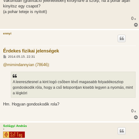
Vakumban (gravitacio jelenleteben) kifolyna-e a szorp, ha a pohar aljan
s
kinyitsz egy csapot?
(a pohar teteje is nyitott)
0
x
ennyi
Érdekes fizikai jelenségek
H
2014.05.15. 22:31
o
z
@mimindannyian (78646):
z
á
s
z
A leeresztesnel a kint logó csőben lévő magasabb folyadékoszlop
ó
l
gondoskodik róla, hogy a cső tetopontjan kisebb legyen a nyomás, mint
á
a légköri
s
Hm. Hogyan gondoskodik rola?
0
x
Szilágyi András
*