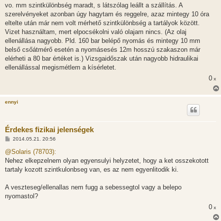
vo. mm szintkülönbség maradt, s látszólag leállt a szállítás. A
szerelvényeket azonban úgy hagytam és reggelre, azaz mintegy 10 óra
eltelte után már nem volt mérhető szintkülönbség a tartályok között.
Vizet használtam, mert elpocsékolni való olajam nincs. (Az olaj
ellenállása nagyobb. Pld. 160 bar belépő nyomás és mintegy 10 mm
belső csőátmérő esetén a nyomásesés 12m hosszú szakaszon már
elérheti a 80 bar értéket is.) Vizsgaidőszak után nagyobb hidraulikai
ellenállással megismétlem a kísérletet.
0
x
ennyi
Érdekes fizikai jelenségek
H
2014.05.21. 20:56
o
z
@Solaris (78703):
z
Nehez elkepzelnem olyan egyensulyi helyzetet, hogy a ket osszekotott
á
s
tartaly kozott szintkulonbseg van, es az nem egyenlitodik ki.
z
ó
l
A veszteseg/ellenallas nem fugg a sebessegtol vagy a belepo
á
nyomastol?
s
0
x