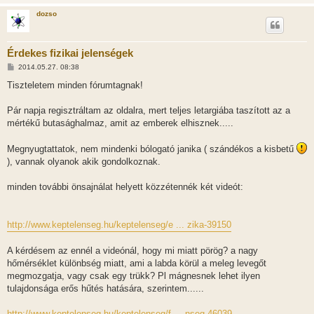
dozso
Érdekes fizikai jelenségek
H
2014.05.27. 08:38
o
z
Tiszteletem minden fórumtagnak!
z
á
s
Pár napja regisztráltam az oldalra, mert teljes letargiába taszított az a
z
mértékű butasághalmaz, amit az emberek elhisznek.....
ó
l
á
Megnyugtattatok, nem mindenki bólogató janika ( szándékos a kisbetű
s
), vannak olyanok akik gondolkoznak.
minden további önsajnálat helyett közzétennék két videót:
http://www.keptelenseg.hu/keptelenseg/e ... zika-39150
A kérdésem az ennél a videónál, hogy mi miatt pörög? a nagy
hőmérséklet különbség miatt, ami a labda körül a meleg levegőt
megmozgatja, vagy csak egy trükk? Pl mágnesnek lehet ilyen
tulajdonsága erős hűtés hatására, szerintem......
http://www.keptelenseg.hu/keptelenseg/f ... nseg-46039