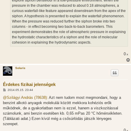
explore siphon behaviour in a low-pressure environment. When the
pressure in the chamber was reduced to about 0.18 atmospheres, a
curious waterfall-like feature appeared downstream from the apex of the
siphon. A hypothesis is presented to explain the waterfall phenomenon.
When the pressure was reduced further the siphon broke into two
columns - in effect becoming two back-to-back barometers. This
experiment demonstrates the role of atmospheric pressure in explaining
the hydrostatic characteristics of a siphon and the role of molecular
cohesion in explaining the hydrodynamic aspects.
0
x
Solaris
Érdekes fizikai jelenségek
H
2014.05.15. 23:44
o
z
@Szilágyi András (78638):
Azt nem tudom most megmondani, hogy a
z
benzint alkotó anyagok molekulái között mekkora kohéziós erők
á
s
működnek, de a gyakorlatban nem is ezzel, hanem a viszkozitással
z
számolunk, ami benzin esetében kb. 0,65 mPas 20 °C hőmérsékleten.
ó
l
(Táblázati adat.) Ezen kívül még a csősúrlódás játszik lényeges
á
szerepet.
s
0
x