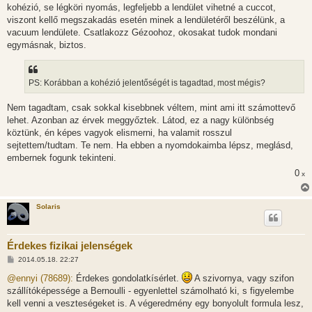
kohézió, se légköri nyomás, legfeljebb a lendület vihetné a cuccot,
viszont kellő megszakadás esetén minek a lendületéről beszélünk, a
vacuum lendülete. Csatlakozz Gézoohoz, okosakat tudok mondani
egymásnak, biztos.
PS: Korábban a kohézió jelentőségét is tagadtad, most mégis?
Nem tagadtam, csak sokkal kisebbnek véltem, mint ami itt számottevő
lehet. Azonban az érvek meggyőztek. Látod, ez a nagy különbség
köztünk, én képes vagyok elismerni, ha valamit rosszul
sejtettem/tudtam. Te nem. Ha ebben a nyomdokaimba lépsz, meglásd,
embernek fogunk tekinteni.
0
x
Solaris
Érdekes fizikai jelenségek
H
2014.05.18. 22:27
o
z
@ennyi (78689):
Érdekes gondolatkísérlet.
A szivornya, vagy szifon
z
szállítóképessége a Bernoulli - egyenlettel számolható ki, s figyelembe
á
s
kell venni a veszteségeket is. A végeredmény egy bonyolult formula lesz,
z