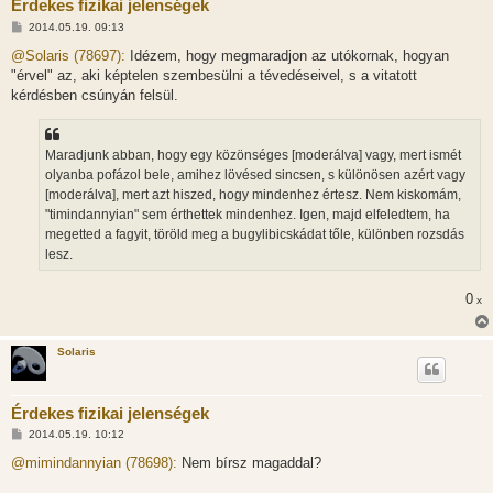
Érdekes fizikai jelenségek
H
2014.05.19. 09:13
o
z
@Solaris (78697):
Idézem, hogy megmaradjon az utókornak, hogyan
z
"érvel" az, aki képtelen szembesülni a tévedéseivel, s a vitatott
á
s
kérdésben csúnyán felsül.
z
ó
l
á
Maradjunk abban, hogy egy közönséges [moderálva] vagy, mert ismét
s
olyanba pofázol bele, amihez lövésed sincsen, s különösen azért vagy
[moderálva], mert azt hiszed, hogy mindenhez értesz. Nem kiskomám,
"timindannyian" sem érthettek mindenhez. Igen, majd elfeledtem, ha
megetted a fagyit, töröld meg a bugylibicskádat tőle, különben rozsdás
lesz.
0
x
Solaris
Érdekes fizikai jelenségek
H
2014.05.19. 10:12
o
z
@mimindannyian (78698):
Nem bírsz magaddal?
z
á