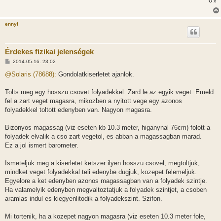
0
x
ennyi
Érdekes fizikai jelenségek
H
2014.05.16. 23:02
o
z
@Solaris (78688):
Gondolatkiserletet ajanlok.
z
á
s
Tolts meg egy hosszu csovet folyadekkel. Zard le az egyik veget. Emeld
z
fel a zart veget magasra, mikozben a nyitott vege egy azonos
ó
l
folyadekkel toltott edenyben van. Nagyon magasra.
á
s
Bizonyos magassag (viz eseten kb 10.3 meter, higanynal 76cm) folott a
folyadek elvalik a cso zart vegetol, es abban a magassagban marad.
Ez a jol ismert barometer.
Ismeteljuk meg a kiserletet ketszer ilyen hosszu csovel, megtoltjuk,
mindket veget folyadekkal teli edenybe dugjuk, kozepet felemeljuk.
Egyelore a ket edenyben azonos magassagban van a folyadek szintje.
Ha valamelyik edenyben megvaltoztatjuk a folyadek szintjet, a csoben
aramlas indul es kiegyenlitodik a folyadekszint. Szifon.
Mi tortenik, ha a kozepet nagyon magasra (viz eseten 10.3 meter fole,