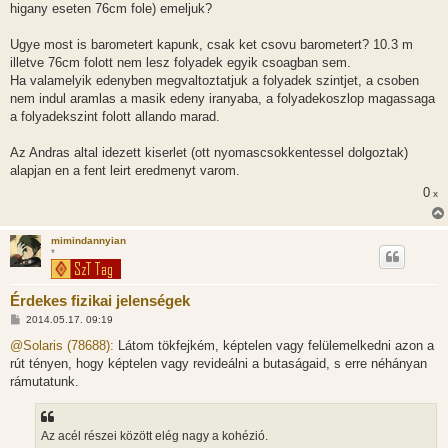
higany eseten 76cm fole) emeljuk?
Ugye most is barometert kapunk, csak ket csovu barometert? 10.3 m
illetve 76cm folott nem lesz folyadek egyik csoagban sem.
Ha valamelyik edenyben megvaltoztatjuk a folyadek szintjet, a csoben
nem indul aramlas a masik edeny iranyaba, a folyadekoszlop magassaga
a folyadekszint folott allando marad.
Az Andras altal idezett kiserlet (ott nyomascsokkentessel dolgoztak)
alapjan en a fent leirt eredmenyt varom.
0
x
mimindannyian
*
Érdekes fizikai jelenségek
H
2014.05.17. 09:19
o
z
@Solaris (78688):
Látom tökfejkém, képtelen vagy felülemelkedni azon a
z
rút tényen, hogy képtelen vagy revideálni a butaságaid, s erre néhányan
á
s
rámutatunk.
z
ó
l
á
Az acél részei között elég nagy a kohézió.
s