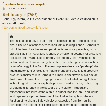
Érdekes fizikai jelenségek
H
2014.05.15. 22:35
o
z
@mimindannyian (78646):
z
Hehe, úgy látom, jó kis vitakérdésre bukkantunk. Még a Wikipedián is
á
s
erről vitatkoznak:
z
http://en.wikipedia.org/wiki/Siphon
ó
l
á
s
The factual accuracy of part of this article is disputed. The dispute is
about The role of atmosphere to maintain a flowing siphon. Bernoulli's
principle describes the entire operation for an incompressible, non-
viscous fluid in an operating siphon. Gravitational potential energy, fluid
pressure energy and kinetic energy are the only energy in the ideal
siphon and the flow is entirely described by exchanges between these
types of energy in the fluid.
The atmosphere does not "push up" the
liquid
, rather fluid velocity and height changes create a fluid pressure
gradient consistent with Bernoulli's principle and flow is sustained as
fluid moves from a state of high gravitational potential energy to low
without regard to the atmospheric pressure, surface area, siphon angle
or volume difference in the sections of the siphon. Indeed, the
atmospheric pressure at the output is higher than the input and would
work against a siphon. Pressure of the fluid in the siphon tube is a
function of height and fluid velocity as expected from Bernoulli's
principle. The theoretical lift limit is reached when the fluid pressure