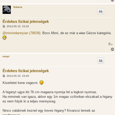
Solaris
Érdekes fizikai jelenségek
H
2014.05.15. 23:32
o
z
@mimindannyian (78639):
Bocs Mimi, de ez már a
vicc
Gézoo kategória.
z
á
s
0
x
z
ó
l
á
ennyi
s
Érdekes fizikai jelenségek
H
2014.05.15. 23:40
o
z
Kiserletet kene vegezni.
z
á
s
A higanyt ugye kb 76 cm magasra nyomja fel a legkori nyomas.
z
Ha miminek van igaza, akkor egy 1m magas szifonban elszakad a higany
ó
l
es nem folyik ki a teljes mennyiseg.
á
s
Nincs valakinek keznel egy keves higany? Kivancsi lennek az