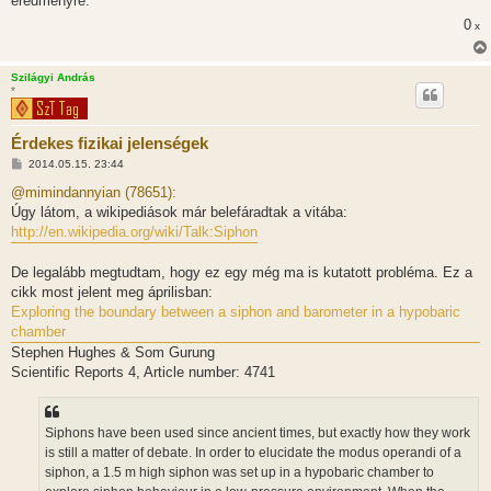
eredmenyre.
0
x
Szilágyi András
*
Érdekes fizikai jelenségek
H
2014.05.15. 23:44
o
z
@mimindannyian (78651):
z
Úgy látom, a wikipediások már belefáradtak a vitába:
á
s
http://en.wikipedia.org/wiki/Talk:Siphon
z
ó
l
De legalább megtudtam, hogy ez egy még ma is kutatott probléma. Ez a
á
cikk most jelent meg áprilisban:
s
Exploring the boundary between a siphon and barometer in a hypobaric
chamber
Stephen Hughes & Som Gurung
Scientific Reports 4, Article number: 4741
Siphons have been used since ancient times, but exactly how they work
is still a matter of debate. In order to elucidate the modus operandi of a
siphon, a 1.5 m high siphon was set up in a hypobaric chamber to