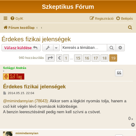
Szkeptikus Fórum
GyIK
Regisztráció
Belépés
K
Fórum kezdőlap
e
Érdekes fizikai jelenségek
r
Keresés
Részlet
Válasz küldése
e
s
Oldal:
19
/
19
1
15
16
17
18
19
Előző
940 hozzászólás
…
é
Szilágyi András
s
*
Érdekes fizikai jelenségek
H
2014.05.15. 22:04
o
z
@mimindannyian (78643):
Akkor sem a légköri nyomás tolja, hanem a
z
cső két végén lévő nyomások különbsége.
á
s
A benzin leeresztésénél pedig nem kell szívni a csövet.
z
0
ó
x
l
á
s
mimindannyian