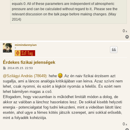
equals 0. All of these parameters are independent of atmospheric
pressure and can be calculated without regard to it.. Please see the
relevant discussion on the talk page before making changes. (May
2014)
0
x
mimindannyian
*
Érdekes fizikai jelenségek
H
2014.05.15. 22:53
o
z
@Szilágyi András (78649):
hehe
. Az én naiv fizikai érzésem azt
z
sugallja, ami a láncos analógia kritikájában van leirva. Azaz szívni nem
á
s
lehet, csak nyomni, és ezért a légköri nyomás a felelős. És ezért nem
z
lehet bármilyen magas a cső.
ó
l
Elfogadom, hogy vacuumban is működhet limitált módon a dolog, de
á
akkor az valóban a lánchoz hasonlatos lesz. De sokkal kisebb helyzeti
s
energia - potencialgatat fog tudni lekuzdeni, mint a videóban látott lánc
esetén, ahol ugye a fémes kötés játszik szerepet, ami sokkal erősebb,
mint a folyadék kohéziója.
0
x