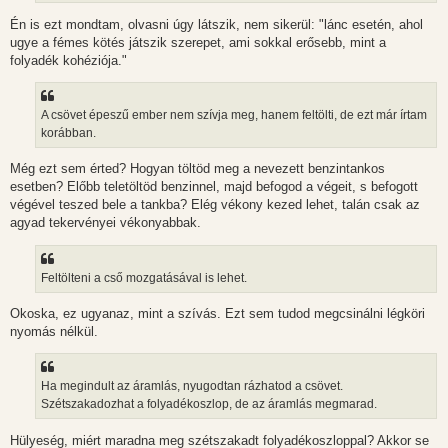
Én is ezt mondtam, olvasni úgy látszik, nem sikerül: "lánc esetén, ahol
ugye a fémes kötés játszik szerepet, ami sokkal erősebb, mint a
folyadék kohéziója."
A csövet épeszű ember nem szívja meg, hanem feltölti, de ezt már írtam
korábban.
Még ezt sem érted? Hogyan töltöd meg a nevezett benzintankos
esetben? Előbb teletöltöd benzinnel, majd befogod a végeit, s befogott
végével teszed bele a tankba? Elég vékony kezed lehet, talán csak az
agyad tekervényei vékonyabbak.
Feltölteni a cső mozgatásával is lehet.
Okoska, ez ugyanaz, mint a szívás. Ezt sem tudod megcsinálni légköri
nyomás nélkül.
Ha megindult az áramlás, nyugodtan rázhatod a csövet.
Szétszakadozhat a folyadékoszlop, de az áramlás megmarad.
Hülyeség, miért maradna meg szétszakadt folyadékoszloppal? Akkor se