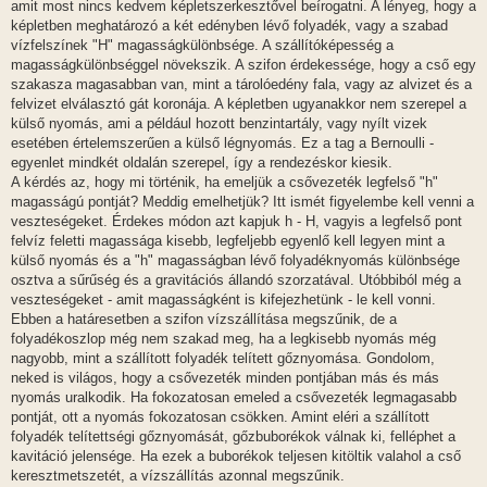
amit most nincs kedvem képletszerkesztővel beírogatni. A lényeg, hogy a
ó
l
képletben meghatározó a két edényben lévő folyadék, vagy a szabad
á
vízfelszínek "H" magasságkülönbsége. A szállítóképesség a
s
magasságkülönbséggel növekszik. A szifon érdekessége, hogy a cső egy
szakasza magasabban van, mint a tárolóedény fala, vagy az alvizet és a
felvizet elválasztó gát koronája. A képletben ugyanakkor nem szerepel a
külső nyomás, ami a például hozott benzintartály, vagy nyílt vizek
esetében értelemszerűen a külső légnyomás. Ez a tag a Bernoulli -
egyenlet mindkét oldalán szerepel, így a rendezéskor kiesik.
A kérdés az, hogy mi történik, ha emeljük a csővezeték legfelső "h"
magasságú pontját? Meddig emelhetjük? Itt ismét figyelembe kell venni a
veszteségeket. Érdekes módon azt kapjuk h - H, vagyis a legfelső pont
felvíz feletti magassága kisebb, legfeljebb egyenlő kell legyen mint a
külső nyomás és a "h" magasságban lévő folyadéknyomás különbsége
osztva a sűrűség és a gravitációs állandó szorzatával. Utóbbiból még a
veszteségeket - amit magasságként is kifejezhetünk - le kell vonni.
Ebben a határesetben a szifon vízszállítása megszűnik, de a
folyadékoszlop még nem szakad meg, ha a legkisebb nyomás még
nagyobb, mint a szállított folyadék telített gőznyomása. Gondolom,
neked is világos, hogy a csővezeték minden pontjában más és más
nyomás uralkodik. Ha fokozatosan emeled a csővezeték legmagasabb
pontját, ott a nyomás fokozatosan csökken. Amint eléri a szállított
folyadék telítettségi gőznyomását, gőzbuborékok válnak ki, felléphet a
kavitáció jelensége. Ha ezek a buborékok teljesen kitöltik valahol a cső
keresztmetszetét, a vízszállítás azonnal megszűnik.