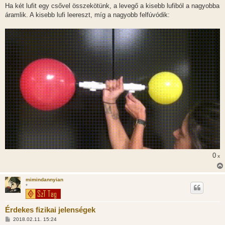
z
Ha két lufit egy csővel összekötünk, a levegő a kisebb lufiból a nagyobba
z
áramlik. A kisebb lufi leereszt, míg a nagyobb felfúvódik:
á
s
z
ó
l
á
s
0
x
mimindannyian
*
Érdekes fizikai jelenségek
H
2018.02.11. 15:24
o