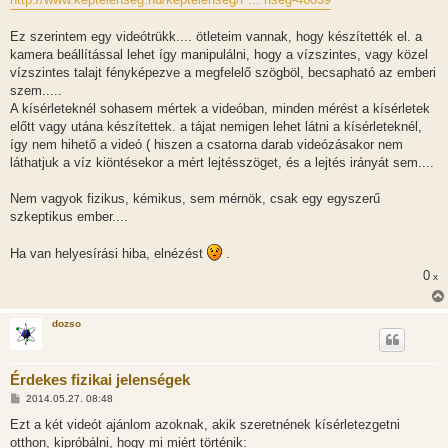
Ez szerintem egy videótrükk.... ötleteim vannak, hogy készítették el. a
kamera beállítással lehet így manipulálni, hogy a vízszintes, vagy közel
vízszintes talajt fényképezve a megfelelő szögböl, becsapható az emberi
szem.....
A kísérleteknél sohasem mértek a videóban, minden mérést a kísérletek
előtt vagy utána készítettek. a tájat nemigen lehet látni a kísérleteknél,
így nem hihető a videó ( hiszen a csatorna darab videózásakor nem
láthatjuk a víz kiöntésekor a mért lejtésszöget, és a lejtés irányát sem....
Nem vagyok fizikus, kémikus, sem mérnök, csak egy egyszerű
szkeptikus ember....
Ha van helyesírási hiba, elnézést
.
0
x
dozso
Érdekes fizikai jelenségek
H
2014.05.27. 08:48
o
z
Ezt a két videót ajánlom azoknak, akik szeretnének kísérletezgetni
z
otthon, kipróbálni, hogy mi miért történik:
á