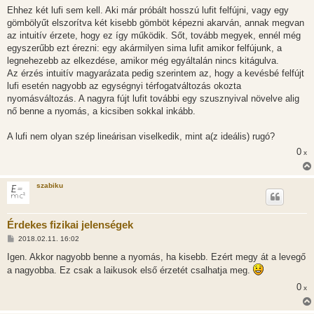
z
Ehhez két lufi sem kell. Aki már próbált hosszú lufit felfújni, vagy egy
z
gömbölyűt elszorítva két kisebb gömböt képezni akarván, annak megvan
á
s
az intuitív érzete, hogy ez így működik. Sőt, tovább megyek, ennél még
z
egyszerűbb ezt érezni: egy akármilyen sima lufit amikor felfújunk, a
ó
l
legnehezebb az elkezdése, amikor még egyáltalán nincs kitágulva.
á
Az érzés intuitív magyarázata pedig szerintem az, hogy a kevésbé felfújt
s
lufi esetén nagyobb az egységnyi térfogatváltozás okozta
nyomásváltozás. A nagyra fújt lufit további egy szusznyival növelve alig
nő benne a nyomás, a kicsiben sokkal inkább.
A lufi nem olyan szép lineárisan viselkedik, mint a(z ideális) rugó?
0
x
szabiku
Érdekes fizikai jelenségek
H
2018.02.11. 16:02
o
z
Igen. Akkor nagyobb benne a nyomás, ha kisebb. Ezért megy át a levegő
z
a nagyobba. Ez csak a laikusok első érzetét csalhatja meg.
á
s
0
x
z
ó
l
á