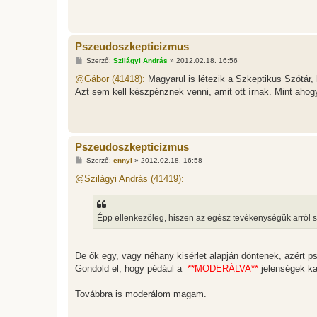
s
z
ó
l
á
Pszeudoszkepticizmus
s
H
Szerző:
Szilágyi András
»
2012.02.18. 16:56
o
z
@Gábor (41418):
Magyarul is létezik a Szkeptikus Szótár,
z
Azt sem kell készpénznek venni, amit ott írnak. Mint aho
á
s
z
ó
l
á
Pszeudoszkepticizmus
s
H
Szerző:
ennyi
»
2012.02.18. 16:58
o
z
@Szilágyi András (41419):
z
á
s
z
Épp ellenkezőleg, hiszen az egész tevékenységük arról sz
ó
l
á
s
De ők egy, vagy néhany kisérlet alapján döntenek, azért 
Gondold el, hogy pédául a
**MODERÁLVA**
jelenségek k
Továbbra is moderálom magam.