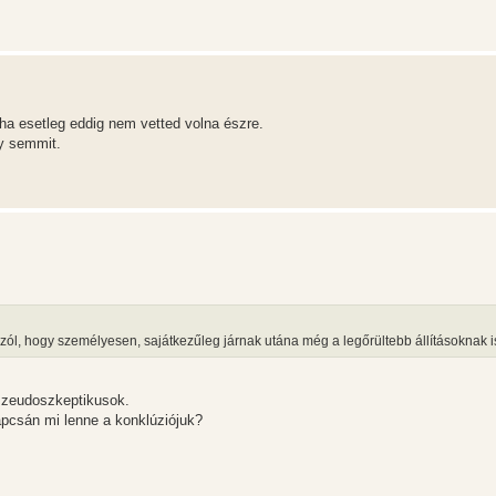
 ha esetleg eddig nem vetted volna észre.
gy semmit.
ól, hogy személyesen, sajátkezűleg járnak utána még a legőrültebb állításoknak i
pszeudoszkeptikusok.
apcsán mi lenne a konklúziójuk?