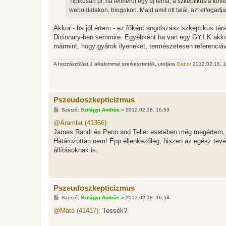
Tipikusan pl. ha felmerül egy új téma, a szkeptikus a köv
ó
l
weboldalakon, blogokon. Majd amit ott talál, azt elfogadja
á
s
Akkor - ha jól értem - ez főként angolszász szkeptikus tá
Dicionary-ben semmire. Egyébként ha van egy GY.I.K akkor
mármint, hogy gyárok ilyeneket, természetesen referenciáv
A hozzászólást 1 alkalommal szerkesztették, utoljára
Gábor
2012.02.18. 1
Pszeudoszkepticizmus
H
Szerző:
Szilágyi András
»
2012.02.18. 16:53
o
z
@Áramlat (41366):
z
James Randi és Penn and Teller esetében még megértem, m
á
s
Határozottan nem! Épp ellenkezőleg, hiszen az egész tevé
z
állításoknak is.
ó
l
á
s
Pszeudoszkepticizmus
H
Szerző:
Szilágyi András
»
2012.02.18. 16:54
o
z
@Máté (41417):
Tessék?
z
á