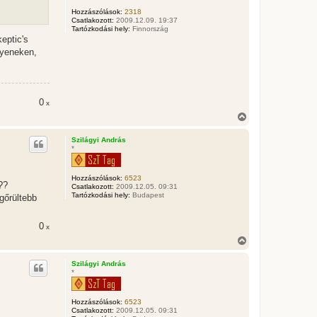
e
Hozzászólások:
2318
j
Csatlakozott:
2009.12.09. 19:37
é
Tartózkodási hely:
Finnország
r
eptic's
e
lyeneken,
0
x
V
i
s
Szilágyi András
s
*
z
a
a
Hozzászólások:
6523
??
t
Csatlakozott:
2009.12.05. 09:31
e
Tartózkodási hely:
Budapest
gőrültebb
t
e
j
0
x
é
V
r
i
e
s
Szilágyi András
s
*
z
a
a
Hozzászólások:
6523
t
Csatlakozott:
2009.12.05. 09:31