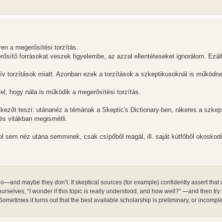
yen a megerősítési torzítás.
erősítő forrásokat veszek figyelembe, az azzal ellentéteseket ignorálom. Ezál
tív torzítások miatt. Azonban ezek a torzítások a szkeptikusoknál is működn
l, hogy nála is működik a megerősítési torzítás.
tkezőt teszi: utánanéz a témának a Skeptic's Dictionary-ben, rákeres a szkep
 és vitákban megismétli.
l sem néz utána semminek, csak csípőből reagál, ill. saját kútfőből okoskodi
nd maybe they don’t. If skeptical sources (for example) confidently assert that 
selves, “I wonder if this topic is really understood, and how well?” —and then try t
metimes it turns out that the best available scholarship is preliminary, or incompl