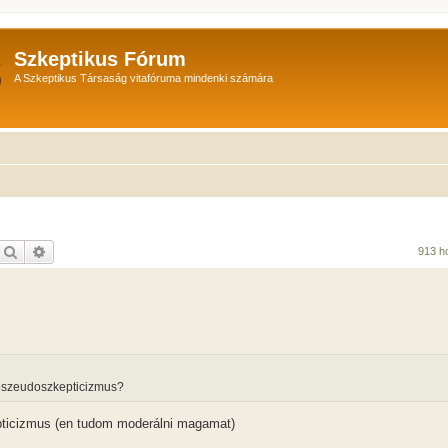
Szkeptikus Fórum
A Szkeptikus Társaság vitafóruma mindenki számára
Keresés
Részletes keresés
913 h
n pszeudoszkepticizmus?
pticizmus (en tudom moderálni magamat)