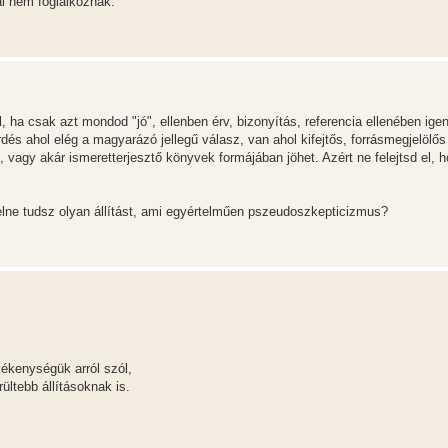
l nem foglalkoznak.
a csak azt mondod "jó", ellenben érv, bizonyítás, referencia ellenében igen
rdés ahol elég a magyarázó jellegű válasz, van ahol kifejtős, forrásmegjelölős
 vagy akár ismeretterjesztő könyvek formájában jöhet. Azért ne felejtsd el, 
lne tudsz olyan állítást, ami egyértelműen pszeudoszkepticizmus?
ékenységük arról szól,
ltebb állításoknak is.