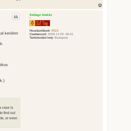
V
i
s
Szilágyi András
s
*
z
a
a
Hozzászólások:
6523
tal kerülöm
t
Csatlakozott:
2009.12.05. 09:31
e
Tartózkodási hely:
Budapest
t
ek.
e
j
é
r
e
tikus
k.)
a case is
o find out
ete, or even