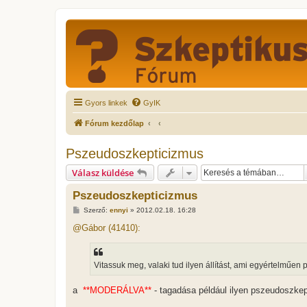
Gyors linkek
GyIK
Fórum kezdőlap
Pszeudoszkepticizmus
Válasz küldése
Pszeudoszkepticizmus
H
Szerző:
ennyi
»
2012.02.18. 16:28
o
z
@Gábor (41410):
z
á
s
z
Vitassuk meg, valaki tud ilyen állítást, ami egyértelműe
ó
l
á
a
**MODERÁLVA**
- tagadása például ilyen pszeudoszke
s