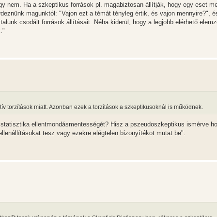
ogy nem. Ha a szkeptikus források pl. magabiztosan állítják, hogy egy eset m
deznünk magunktól: "Vajon ezt a témát tényleg értik, és vajon mennyire?", é
talunk csodált források állításait. Néha kiderül, hogy a legjobb elérhető elem
."
tív torzítások miatt. Azonban ezek a torzítások a szkeptikusoknál is működnek.
 statisztika ellentmondásmentességét? Hisz a pszeudoszkeptikus ismérve h
n ellenállításokat tesz vagy ezekre elégtelen bizonyítékot mutat be".