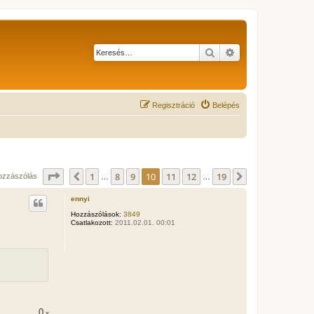
Keresés
Részletes keresés
Regisztráció
Belépés
Oldal:
10
/
19
1
8
9
10
11
12
19
Előző
Következő
ozzászólás
…
…
ennyi
Hozzászólások:
3849
Csatlakozott:
2011.02.01. 00:01
0
x