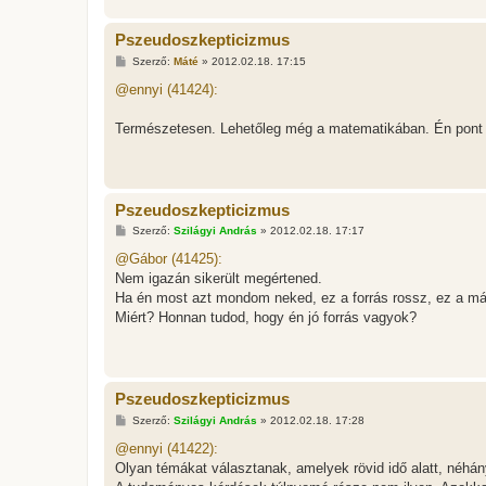
Pszeudoszkepticizmus
H
Szerző:
Máté
»
2012.02.18. 17:15
o
z
@ennyi (41424):
z
á
s
Természetesen. Lehetőleg még a matematikában. Én pont 
z
ó
l
á
s
Pszeudoszkepticizmus
H
Szerző:
Szilágyi András
»
2012.02.18. 17:17
o
z
@Gábor (41425):
z
Nem igazán sikerült megértened.
á
s
Ha én most azt mondom neked, ez a forrás rossz, ez a má
z
Miért? Honnan tudod, hogy én jó forrás vagyok?
ó
l
á
s
Pszeudoszkepticizmus
H
Szerző:
Szilágyi András
»
2012.02.18. 17:28
o
z
@ennyi (41422):
z
Olyan témákat választanak, amelyek rövid idő alatt, néhán
á
s