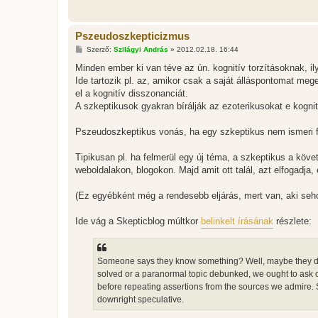
Pszeudoszkepticizmus
H
Szerző:
Szilágyi András
»
2012.02.18. 16:44
o
z
Minden ember ki van téve az ún. kognitív torzításoknak, il
z
Ide tartozik pl. az, amikor csak a saját álláspontomat meg
á
s
el a kognitív disszonanciát.
z
A szkeptikusok gyakran bírálják az ezoterikusokat e kogni
ó
l
á
Pszeudoszkeptikus vonás, ha egy szkeptikus nem ismeri fe
s
Tipikusan pl. ha felmerül egy új téma, a szkeptikus a köve
weboldalakon, blogokon. Majd amit ott talál, azt elfogadja,
(Ez egyébként még a rendesebb eljárás, mert van, aki seho
Ide vág a Skepticblog múltkor
belinkelt írásának
részlete:
Someone says they know something? Well, maybe they do—a
solved or a paranormal topic debunked, we ought to ask our
before repeating assertions from the sources we admire. So
downright speculative.