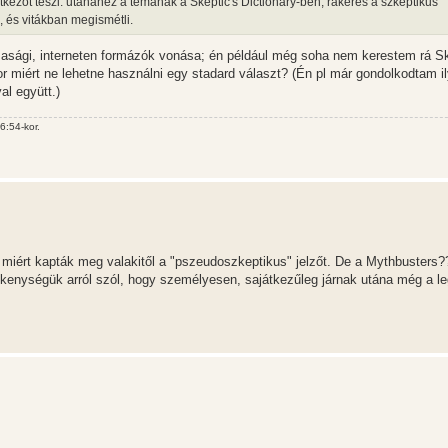
etkezőt teszi: utánanéz a témának a Skeptic's Dictionary-ben, rákeres a szkeptikus
, és vitákban megismétli.
rsasági, interneten formázók vonása; én például még soha nem kerestem rá Sk
 miért ne lehetne használni egy stadard választ? (Én pl már gondolkodtam i
al együtt.)
6:54-kor.
iért kapták meg valakitől a "pszeudoszkeptikus" jelzőt. De a Mythbusters?
kenységük arról szól, hogy személyesen, sajátkezűleg járnak utána még a le