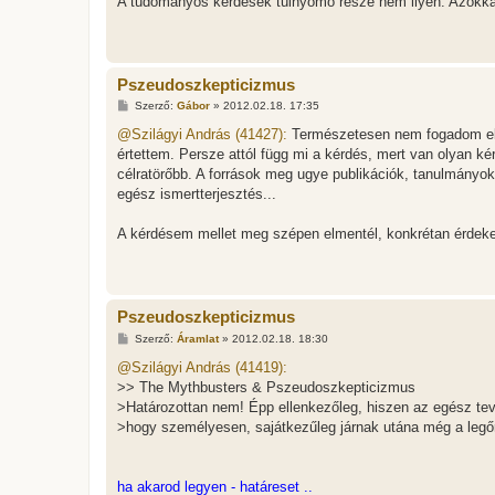
A tudományos kérdések túlnyomó része nem ilyen. Azokka
z
ó
l
á
s
Pszeudoszkepticizmus
H
Szerző:
Gábor
»
2012.02.18. 17:35
o
z
@Szilágyi András (41427):
Természetesen nem fogadom el, h
z
értettem. Persze attól függ mi a kérdés, mert van olyan ké
á
s
célratörőbb. A források meg ugye publikációk, tanulmányok,
z
egész ismertterjesztés...
ó
l
á
A kérdésem mellet meg szépen elmentél, konkrétan érdeke
s
Pszeudoszkepticizmus
H
Szerző:
Áramlat
»
2012.02.18. 18:30
o
z
@Szilágyi András (41419):
z
>> The Mythbusters & Pszeudoszkepticizmus
á
s
>Határozottan nem! Épp ellenkezőleg, hiszen az egész tev
z
>hogy személyesen, sajátkezűleg járnak utána még a legőrü
ó
l
á
s
ha akarod legyen - határeset ..