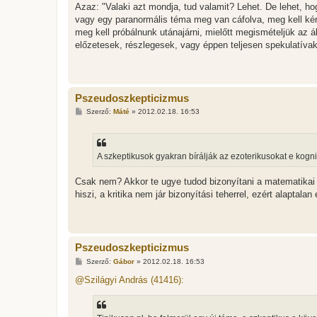
Azaz: "Valaki azt mondja, tud valamit? Lehet. De lehet, h
vagy egy paranormális téma meg van cáfolva, meg kell kér
meg kell próbálnunk utánajárni, mielőtt megismételjük az ál
előzetesek, részlegesek, vagy éppen teljesen spekulatívak
Pszeudoszkepticizmus
H
Szerző:
Máté
»
2012.02.18. 16:53
o
z
z
á
s
A szkeptikusok gyakran bírálják az ezoterikusokat e kogni
z
ó
l
Csak nem? Akkor te ugye tudod bizonyítani a matematikai
á
hiszi, a kritika nem jár bizonyítási teherrel, ezért alaptala
s
Pszeudoszkepticizmus
H
Szerző:
Gábor
»
2012.02.18. 16:53
o
z
@Szilágyi András (41416):
z
á
s
z