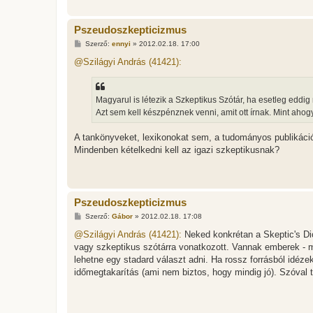
Pszeudoszkepticizmus
H
Szerző:
ennyi
»
2012.02.18. 17:00
o
z
@Szilágyi András (41421):
z
á
s
z
Magyarul is létezik a Szkeptikus Szótár, ha esetleg eddig
ó
l
Azt sem kell készpénznek venni, amit ott írnak. Mint ahog
á
s
A tankönyveket, lexikonokat sem, a tudományos publikác
Mindenben kételkedni kell az igazi szkeptikusnak?
Pszeudoszkepticizmus
H
Szerző:
Gábor
»
2012.02.18. 17:08
o
z
@Szilágyi András (41421):
Neked konkrétan a Skeptic's Dic
z
vagy szkeptikus szótárra vonatkozott. Vannak emberek - mi
á
s
lehetne egy stadard választ adni. Ha rossz forrásból idé
z
időmegtakarítás (ami nem biztos, hogy mindig jó). Szóval
ó
l
á
s