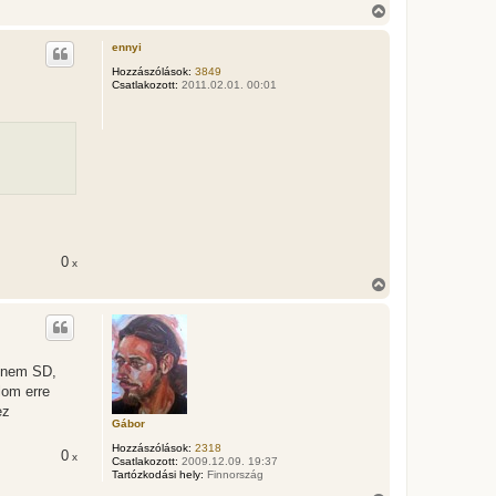
V
i
s
ennyi
s
z
Hozzászólások:
3849
Csatlakozott:
2011.02.01. 00:01
a
a
t
e
t
e
j
é
r
e
0
x
V
i
s
s
z
a
s nem SD,
a
lom erre
t
e
ez
t
Gábor
e
Hozzászólások:
2318
j
0
x
Csatlakozott:
2009.12.09. 19:37
é
Tartózkodási hely:
Finnország
r