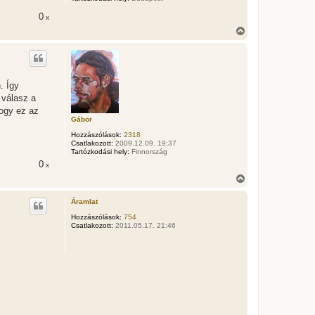
t
0
x
e
j
V
é
i
r
s
e
s
z
a
. Így
a
 válasz a
t
e
hogy ez az
t
Gábor
e
Hozzászólások:
2318
j
Csatlakozott:
2009.12.09. 19:37
é
Tartózkodási hely:
Finnország
r
0
x
e
V
i
s
Áramlat
s
z
Hozzászólások:
754
Csatlakozott:
2011.05.17. 21:46
a
a
t
e
t
e
j
é
r