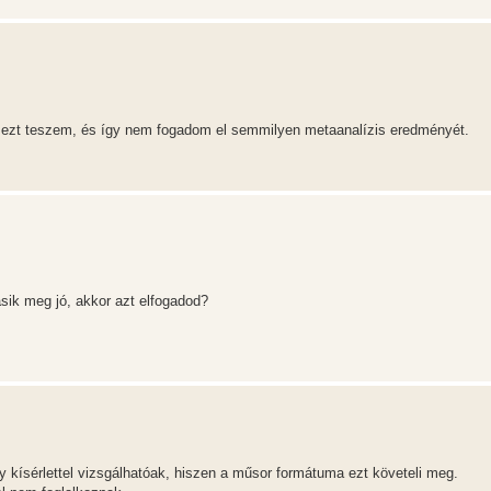
ezt teszem, és így nem fogadom el semmilyen metaanalízis eredményét.
sik meg jó, akkor azt elfogadod?
y kísérlettel vizsgálhatóak, hiszen a műsor formátuma ezt követeli meg.