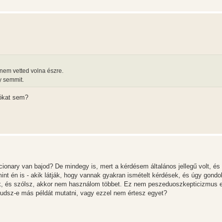
 nem vetted volna észre.
y semmit.
iókat sem?
ionary van bajod? De mindegy is, mert a kérdésem általános jellegű volt, é
nt én is - akik látják, hogy vannak gyakran ismételt kérdések, és úgy gondo
zek, és szólsz, akkor nem használom többet. Ez nem peszeduoszkepticizmus 
 tudsz-e más példát mutatni, vagy ezzel nem értesz egyet?