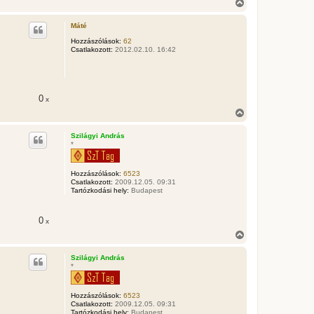
V
e
i
s
Máté
s
z
Hozzászólások:
62
Csatlakozott:
2012.02.10. 16:42
a
a
t
e
t
0
x
e
j
V
é
i
r
s
Szilágyi András
e
s
*
z
a
a
Hozzászólások:
6523
t
Csatlakozott:
2009.12.05. 09:31
e
Tartózkodási hely:
Budapest
t
e
j
0
x
é
V
r
i
e
s
Szilágyi András
s
*
z
a
a
Hozzászólások:
6523
t
Csatlakozott:
2009.12.05. 09:31
e
Tartózkodási hely:
Budapest