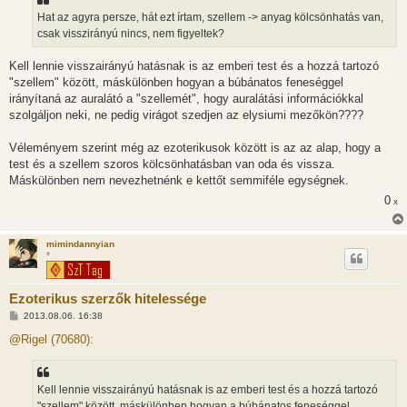
z
Hat az agyra persze, hát ezt írtam, szellem -> anyag kölcsönhatás van,
ó
l
csak visszirányú nincs, nem figyeltek?
á
s
Kell lennie visszairányú hatásnak is az emberi test és a hozzá tartozó
"szellem" között, máskülönben hogyan a búbánatos feneséggel
irányítaná az auralátó a "szellemét", hogy auralátási információkkal
szolgáljon neki, ne pedig virágot szedjen az elysiumi mezőkön????
Véleményem szerint még az ezoterikusok között is az az alap, hogy a
test és a szellem szoros kölcsönhatásban van oda és vissza.
Máskülönben nem nevezhetnénk e kettőt semmiféle egységnek.
0
x
mimindannyian
*
Ezoterikus szerzők hitelessége
H
2013.08.06. 16:38
o
z
@Rigel (70680):
z
á
s
z
Kell lennie visszairányú hatásnak is az emberi test és a hozzá tartozó
ó
l
"szellem" között, máskülönben hogyan a búbánatos feneséggel