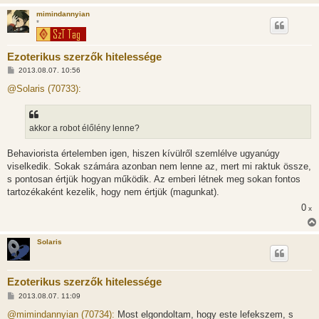
mimindannyian
*
Ezoterikus szerzők hitelessége
H
2013.08.07. 10:56
o
z
@Solaris (70733):
z
á
s
z
akkor a robot élőlény lenne?
ó
l
á
Behaviorista értelemben igen, hiszen kívülről szemlélve ugyanúgy
s
viselkedik. Sokak számára azonban nem lenne az, mert mi raktuk össze,
s pontosan értjük hogyan működik. Az emberi létnek meg sokan fontos
tartozékaként kezelik, hogy nem értjük (magunkat).
0
x
Solaris
Ezoterikus szerzők hitelessége
H
2013.08.07. 11:09
o
z
@mimindannyian (70734):
Most elgondoltam, hogy este lefekszem, s