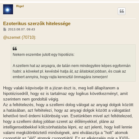
á
Rigel
s
Ezoterikus szerzők hitelessége
H
2013.08.07. 09:43
o
z
@szemet (70710):
z
á
s
z
Nekem eszembe jutott egy hipotézis:
ó
l
á
A szellem hat az anyagra, de talán nem mindegyikre képes egyformán
s
hatni: a köveket pl. kevésbé hatja át, az állatokat jobban, és csak az
embert annyira, hogy rajta keresztül önmagára ismerjen!
Hogy valaki képviselje itt a józan észt is, meg kell állapítanom a
hipotézisedről, hogy ez is tartalmaz egy logikus következményt, amit
szerintem nem gondoltál végig.
Az a feltételezés, hogy a szellemi dolog válogat az anyagi dolgok között
a hatásában, azt feltételezi, hogy az anyagi dolgok között a válogatást
lehetővé tevő érdemi különbség van. Esetünkben mivel azt feltételezed,
hogy a szellemi dolog jobban szeret az élőlényekkel, pláne az
intelligensebbekkel kölcsönhatásba lépni, ez azt jelenti, hogy kell lennie
valami megkülönböztető minőségnek, ami elválasztja a "holt" atomok
csoportját az "élő" atomok csoportjától. Ez az elképzelés már a XVIII-