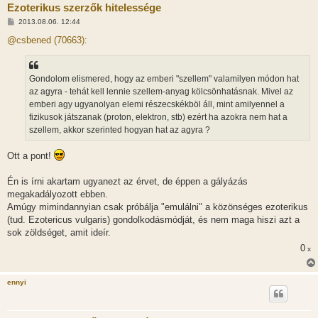
Ezoterikus szerzők hitelessége
H
2013.08.06. 12:44
o
z
@csbened (70663):
z
á
s
z
Gondolom elismered, hogy az emberi "szellem" valamilyen módon hat
ó
l
az agyra - tehát kell lennie szellem-anyag kölcsönhatásnak. Mivel az
á
emberi agy ugyanolyan elemi részecskékböl áll, mint amilyennel a
s
fizikusok játszanak (proton, elektron, stb) ezért ha azokra nem hat a
szellem, akkor szerinted hogyan hat az agyra ?
Ott a pont!
Én is írni akartam ugyanezt az érvet, de éppen a gályázás
megakadályozott ebben.
Amúgy mimindannyian csak próbálja "emulálni" a közönséges ezoterikus
(tud. Ezotericus vulgaris) gondolkodásmódját, és nem maga hiszi azt a
sok zöldséget, amit ideír.
0
x
ennyi