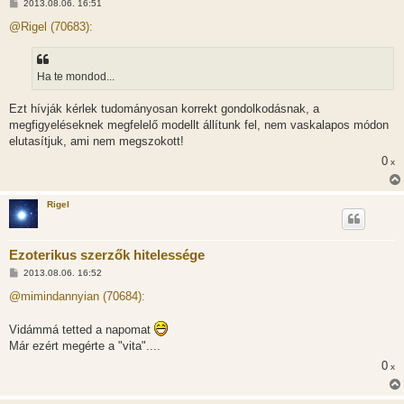
H
2013.08.06. 16:51
o
z
@Rigel (70683):
z
á
s
z
Ha te mondod...
ó
l
á
Ezt hívják kérlek tudományosan korrekt gondolkodásnak, a
s
megfigyeléseknek megfelelő modellt állítunk fel, nem vaskalapos módon
elutasítjuk, ami nem megszokott!
0
x
Rigel
Ezoterikus szerzők hitelessége
H
2013.08.06. 16:52
o
z
@mimindannyian (70684):
z
á
s
Vidámmá tetted a napomat
z
Már ezért megérte a "vita"....
ó
l
0
x
á
s