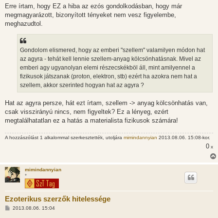
Erre írtam, hogy EZ a hiba az ezós gondolkodásban, hogy már
megmagyarázott, bizonyított tényeket nem vesz figyelembe,
meghazudtol.
Gondolom elismered, hogy az emberi "szellem" valamilyen módon hat
az agyra - tehát kell lennie szellem-anyag kölcsönhatásnak. Mivel az
emberi agy ugyanolyan elemi részecskékböl áll, mint amilyennel a
fizikusok játszanak (proton, elektron, stb) ezért ha azokra nem hat a
szellem, akkor szerinted hogyan hat az agyra ?
Hat az agyra persze, hát ezt írtam, szellem -> anyag kölcsönhatás van,
csak visszirányú nincs, nem figyeltek? Ez a lényeg, ezért
megtalálhatatlan ez a hatás a materialista fizikusok számára!
A hozzászólást 1 alkalommal szerkesztették, utoljára
mimindannyian
2013.08.06. 15:08-kor.
0
x
mimindannyian
*
Ezoterikus szerzők hitelessége
H
2013.08.06. 15:04
o