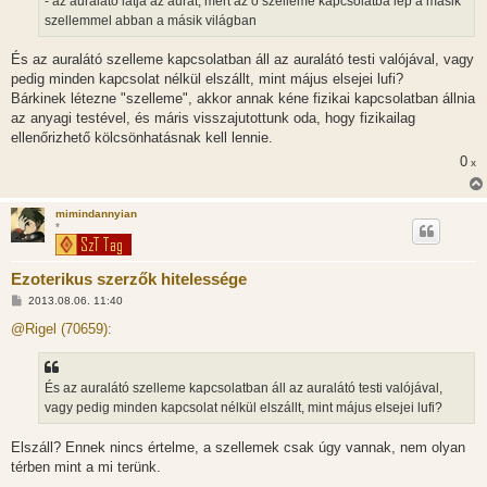
- az auralátó látja az aurát, mert az ő szelleme kapcsolatba lép a másik
szellemmel abban a másik világban
És az auralátó szelleme kapcsolatban áll az auralátó testi valójával, vagy
pedig minden kapcsolat nélkül elszállt, mint május elsejei lufi?
Bárkinek létezne "szelleme", akkor annak kéne fizikai kapcsolatban állnia
az anyagi testével, és máris visszajutottunk oda, hogy fizikailag
ellenőrizhető kölcsönhatásnak kell lennie.
0
x
mimindannyian
*
Ezoterikus szerzők hitelessége
H
2013.08.06. 11:40
o
z
@Rigel (70659):
z
á
s
z
És az auralátó szelleme kapcsolatban áll az auralátó testi valójával,
ó
l
vagy pedig minden kapcsolat nélkül elszállt, mint május elsejei lufi?
á
s
Elszáll? Ennek nincs értelme, a szellemek csak úgy vannak, nem olyan
térben mint a mi terünk.