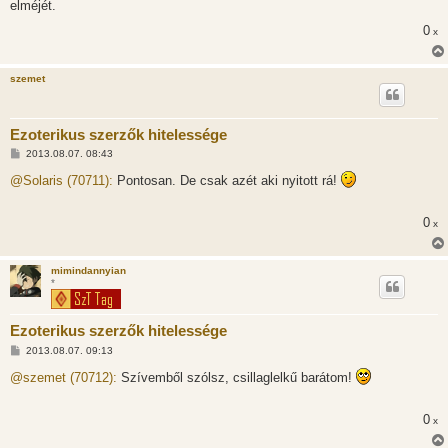
elméjét.
á
s
0
x
z
ó
l
á
szemet
s
Ezoterikus szerzők hitelessége
H
2013.08.07. 08:43
o
z
@Solaris (70711):
Pontosan. De csak azét aki nyitott rá!
z
á
s
0
x
z
ó
l
á
mimindannyian
s
*
Ezoterikus szerzők hitelessége
H
2013.08.07. 09:13
o
z
@szemet (70712):
Szívemből szólsz, csillaglelkű barátom!
z
á
s
0
x
z
ó
l