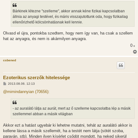
Bárkinek létezne "szelleme", akkor annak kéne fizikai kapcsolatban
állnia az anyagi testével, és máris visszajutottunk oda, hogy fizikailag
ellenőrizhető kölcsönhatásnak kell lennie.
Olvasd el újra, pontokba szedtem, hogy nem így van, ha csak a szellem
hat az anyagra, és nem is akármilyen anyagra.
0
x
csbened
Ezoterikus szerzők hitelessége
H
2013.08.06. 12:13
o
z
@mimindannyian (70656):
z
á
s
z
- az auralátó látja az aurát, mert az ő szelleme kapcsolatba lép a másik
ó
l
szellemmel abban a másik világban
á
s
Akkor ezt a hatást ugyebár ki lehetne mutatni, tehát az auralátó akkor is
kellene lássa a másik szellemét, ha a testét nem látja (sötét szoba,
paraván, stb). Minden ilyen kísérlet csődöt mondott, ha neked sikerül