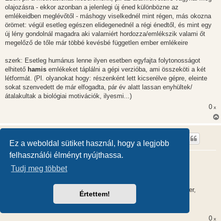
olajozásra - ekkor azonban a jelenlegi új éned különbözne az
emlékeidben meglévőtől - máshogy viselkednél mint régen, más okozna
örömet: végül esetleg egészen elidegenednél a régi énedtől, és mint egy
új lény gondolnál magadra aki valamiért hordozza/emlékszik valami őt
megelőző de tőle már többé kevésbé független ember emlékeire
szerk: Esetleg humánus lenne ilyen esetben egyfajta folytonosságot
elhitető
hamis
emlékeket táplálni a gépi verzióba, ami összeköti a két
létformát. (Pl. olyanokat hogy: részenként lett kicserélve gépre, eleinte
sokat szenvedett de már elfogadta, pár év alatt lassan enyhültek/
átalakultak a biológiai motivációk, ilyesmi...)
0
x
Anwar
Ez a weboldal sütiket használ, hogy a legjobb
felhasználói élményt nyújthassa.
Ezoterikus szerzők hitelessége
Tudj meg többet
H
2013.08.08. 16:25
o
z
"Nagyobb részt ezoterikának köszönhetjük a szerepjátékok
z
(m.a.g.u.s,D&D,World of Darkness stb.) és regények (Harry Potter,
á
Értettem!
s
Cherubion legendái stb.) nagy részét!"
z
-Én
ó
l
0
x
á