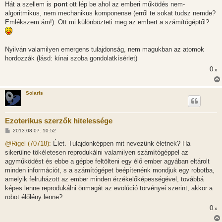
Hát a szellem is
pont
ott lép be ahol az emberi működés nem-
ó
l
algoritmikus, nem mechanikus komponense (erről te sokat tudsz nemde?
á
Emlékszem ám!). Ott mi különbözteti meg az embert a számítógéptől?
s
Nyilván valamilyen emergens tulajdonság, nem magukban az atomok
hordozzák (lásd: kínai szoba gondolatkísérlet)
0
x
Solaris
Ezoterikus szerzők hitelessége
H
2013.08.07. 10:52
o
z
@Rigel (70718):
Élet. Tulajdonképpen mit nevezünk életnek? Ha
z
sikerülne tökéletesen reprodukálni valamilyen számítógéppel az
á
s
agyműködést és ebbe a gépbe feltölteni egy élő ember agyában eltárolt
z
minden információt, s a számítógépet beépítenénk mondjuk egy robotba,
ó
l
amelyik felruházott az ember minden érzékelőképességével, továbbá
á
képes lenne reprodukálni önmagát az evolúció törvényei szerint, akkor a
s
robot élőlény lenne?
0
x