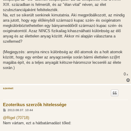
XIX. században is felmerült, és az "élan vital" néven, az élet
szubsztanciájaként feltételezték.
Na, ezt se sikerült senkinek kimutatnia. Aki megpróbálkozott, az mindig
arra jutott, hogy egy élőlényből származó kupac szén- és oxigénatom
megkülönböztethetetlen egy bányameddőről származó kupac szén- és
oxigénatomtól. Azaz NINCS fizikailag kihasználható különbség az élő
anyag és az élettelen anyag között. Akkor mi alapján választana a
szellemed?
(Megjegyzés: annyira nincs különbség az élő atomok és a holt atomok
között, hogy egy ember az anyagcseréje során bármi élettelen sz@rt
magába épít, és a teljes anyagát kétszer-háromszor lecseréli az élete
során.)
0
x
szemet
Ezoterikus szerzők hitelessége
H
2013.08.07. 10:44
o
z
@Rigel (70718):
z
Nem vártam, ezt a hátbatámadást tőled:
á
s
z