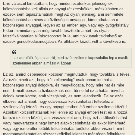
Erre válaszul kimutattam, hogy minden ezoterikus jelenségnek
kölcsönhatásba kell állnia az anyagi részecskékkel, máskülönben az
ezósok sem tapasztalhatnák meg! Az olyan jelenség, ami semmiféle
kölcsönhatásban nincs a közönséges anyaggal, kimutathatatlan a
közönséges anyaggal, legyen az az emberi agy, vagy egy gyógykristály.
Ekkor mimindannyian még tovább feszítette a húrt, és olyan
falszifikálhatatlan állításcsoportot írt le, ami tipikusnak tekinthető az
ezósok gondolkodásmódjában. Az állítások között volt a következő is:
- az auralátó látja az aurát, mert az ő szelleme kapcsolatba lép a másik
szellemmel abban a másik világban
Ez az, amiről csbeneddel közösen megmutattuk, hogy továbbra is téves.
Az ezós hiheti azt, hogy a "szellemvilág" csak onnan-ide hat a
közönséges anyagi dolgokra, és megválogatja, hogy mire hat és mire
nem. Emiatt persze a fizikusoknak nem tűnne fel ez a hatás, mivel a
dolgok azon körére, amit vizsgálnak, ez nem jelentkezik. De az ezós
elköveti azt a hibát, hogy oda-vissza kölcsönhatást feltételez a
szellemvilág létezői, és egy anyagi testben élő ember szelleme között!
Azonban kölcsönhatásnak kell lennie az anyagi emberi test és a hozzá
tartozó szellem között, ami visszavezet arra, hogy ezt a kölcsönhatást
vagy magyarázza a négy ismert alapkölcsönhatás és akkor kimérhető,
vagy egy ismeretlen ötödik kölcsönhatás területe, akkor viszont, mint
megmagyarázhatatlan részecskefizikai jelenség már régen felbukkant