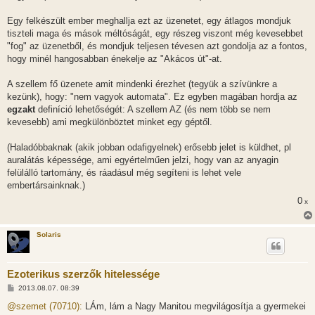
Egy felkészült ember meghallja ezt az üzenetet, egy átlagos mondjuk
tiszteli maga és mások méltóságát, egy részeg viszont még kevesebbet
"fog" az üzenetből, és mondjuk teljesen tévesen azt gondolja az a fontos,
hogy minél hangosabban énekelje az "Akácos út"-at.
A szellem fő üzenete amit mindenki érezhet (tegyük a szívünkre a
kezünk), hogy: "nem vagyok automata". Ez egyben magában hordja az
egzakt
definíció lehetőségét: A szellem AZ (és nem több se nem
kevesebb) ami megkülönböztet minket egy géptől.
(Haladóbbaknak (akik jobban odafigyelnek) erősebb jelet is küldhet, pl
auralátás képessége, ami egyértelműen jelzi, hogy van az anyagin
felülálló tartomány, és ráadásul még segíteni is lehet vele
embertársainknak.)
0
x
Solaris
Ezoterikus szerzők hitelessége
H
2013.08.07. 08:39
o
z
@szemet (70710):
LÁm, lám a Nagy Manitou megvilágosítja a gyermekei
z