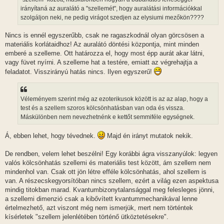
á
irányítaná az auralátó a "szellemét", hogy auralátási információkkal
s
szolgáljon neki, ne pedig virágot szedjen az elysiumi mezőkön????
Nincs is ennél egyszerűbb, csak ne ragaszkodnál olyan görcsösen a
materiális korlátaidhoz! Az auralátó döntési központja, mint minden
emberé a szelleme. Ott határozza el, hogy most épp aurát akar látni,
vagy füvet nyírni. A szelleme hat a testére, emiatt az végrehajtja a
feladatot. Visszirányú hatás nincs. Ilyen egyszerű!
Véleményem szerint még az ezoterikusok között is az az alap, hogy a
test és a szellem szoros kölcsönhatásban van oda és vissza.
Máskülönben nem nevezhetnénk e kettőt semmiféle egységnek.
Á, ebben lehet, hogy tévednek.
Majd én irányt mutatok nekik.
De rendben, velem lehet beszélni! Egy korábbi ágra visszanyúlok: legyen
valós kölcsönhatás szellemi és materiális test között, ám szellem nem
mindenhol van. Csak ott jön létre efféle kölcsönhatás, ahol szellem is
van. A részecskegyorsítóban nincs szellem, ezért a világ ezen aspektusa
mindig titokban marad. Kvantumbizonytalansággal meg felesleges jönni,
a szellemi dimenzió csak a kibővített kvantummechanikával lenne
értelmezhető, azt viszont még nem ismerjük, mert nem történtek
kísérletek "szellem jelenlétében történő ütköztetésekre".