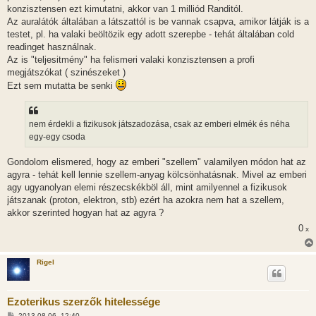
konzisztensen ezt kimutatni, akkor van 1 milliód Randitól.
Az auralátók általában a látszattól is be vannak csapva, amikor látják is a
testet, pl. ha valaki beöltözik egy adott szerepbe - tehát általában cold
readinget használnak.
Az is "teljesitmény" ha felismeri valaki konzisztensen a profi
megjátszókat ( szinészeket )
Ezt sem mutatta be senki
nem érdekli a fizikusok játszadozása, csak az emberi elmék és néha
egy-egy csoda
Gondolom elismered, hogy az emberi "szellem" valamilyen módon hat az
agyra - tehát kell lennie szellem-anyag kölcsönhatásnak. Mivel az emberi
agy ugyanolyan elemi részecskékböl áll, mint amilyennel a fizikusok
játszanak (proton, elektron, stb) ezért ha azokra nem hat a szellem,
akkor szerinted hogyan hat az agyra ?
0
x
Rigel
Ezoterikus szerzők hitelessége
H
2013.08.06. 12:40