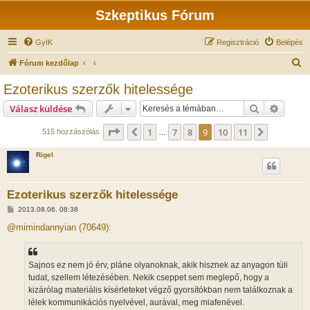
Szkeptikus Fórum
GyIK
Regisztráció
Belépés
K
Fórum kezdőlap
e
Ezoterikus szerzők hitelessége
r
Keresés
Részlet
Válasz küldése
e
s
Oldal:
9
/
11
1
7
8
9
10
11
Előző
Következ
515 hozzászólás
…
é
Rigel
s
Ezoterikus szerzők hitelessége
H
2013.08.06. 08:38
o
z
@mimindannyian (70649):
z
á
s
z
Sajnos ez nem jó érv, pláne olyanoknak, akik hisznek az anyagon túli
ó
l
tudat, szellem létezésében. Nekik cseppet sem meglepő, hogy a
á
kizárólag materiális kísérleteket végző gyorsítókban nem találkoznak a
s
lélek kommunikációs nyelvével, aurával, meg miafenével.