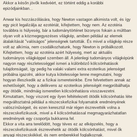
z
Akkor a későn jövők kedvéért, ez történt eddig a korábbi
á
s
epizódjainkban...
z
ó
l
Anwar kis hozzászólására, hogy Newton vastagon alkimista volt, és így
á
egy picit legalizálja az ezotériát, kifejtettem, hogy nem. Az ezotéria
s
továbbra is hülyeség, bár a tudománytörténet bizonyos fokain a múltban
olyan volt a közmegegyezéses világkép, amiben például az elemek
átalakítását "valóságos" jelenségnek tartották. És mivel a világkép része
volt az alkímia, nem csodálkozhatunk, hogy Newton is próbálkozott.
Kifejtettem, hogy az ezotéria azért hülyeség, mert az aktuális
tudományos világképpel szemben áll. A jelenlegi tudományos világképünk
nagyon nagy részletességgel ismeri a különböző kölcsönhatások
tulajdonságait, így pedig ha valaki valami extra ezoterikus jelenséget
próbálna igazolni, akkor kutya kötelessége lenne megmutatni, hogy
hogyan illeszkedik az a fizikai ismereteinkbe. Erre felvetettem annak az
eshetőségét, hogy a delikvens az ezoterikus jelenségét megpróbálhatja
egy ötödik, mindmáig ismeretlen kölcsönhatásra visszavezetni.
Kimutattam, hogy viszont egy ilyen feltételezett ötödik kölcsönhatás léte
megváltoztatná például a részecskefizikai folyamatok eredményének
valószínűségeit, és ezen keresztül már régen észrevették volna a
részecskefizikusok, mivel a 4 kölcsönhatással megmagyarázhatatlan
eredmények egy csoportja bukkanna fel.
Ekkor a vita arra terelődött, hogy téves ez az elképzelés, hogy a
részecskefizikusok észrevehetik az ötödik kölcsönhatást, mivel ők
anyagi részecskékkel, és nem emberekkel foglalkoznak.