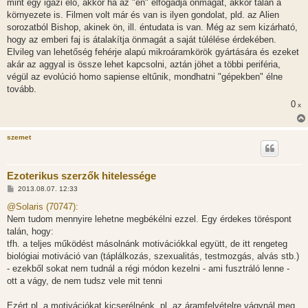
mint egy igazi élő, akkor ha az "én" elfogadja önmagát, akkor talán a
ó
l
környezete is. Filmen volt már és van is ilyen gondolat, pld. az Alien
á
sorozatból Bishop, akinek ön, ill. éntudata is van. Még az sem kizárható,
s
hogy az emberi faj is átalakítja önmagát a saját túlélése érdekében.
Elvileg van lehetőség fehérje alapú mikroáramkörök gyártására és ezeket
akár az aggyal is össze lehet kapcsolni, aztán jöhet a többi periféria,
végül az evolúció homo sapiense eltűnik, mondhatni "gépekben" élne
tovább.
0
x
szemet
Ezoterikus szerzők hitelessége
H
2013.08.07. 12:33
o
z
@Solaris (70747):
z
Nem tudom mennyire lehetne megbékélni ezzel. Egy érdekes töréspont
á
s
talán, hogy:
z
tfh. a teljes működést másolnánk motivációkkal együtt, de itt rengeteg
ó
l
biológiai motiváció van (táplálkozás, szexualitás, testmozgás, alvás stb.)
á
- ezekből sokat nem tudnál a régi módon kezelni - ami fusztráló lenne -
s
ott a vágy, de nem tudsz vele mit tenni
Ezért pl. a motivációkat kicserélnénk, pl. az áramfelvételre vágynál meg