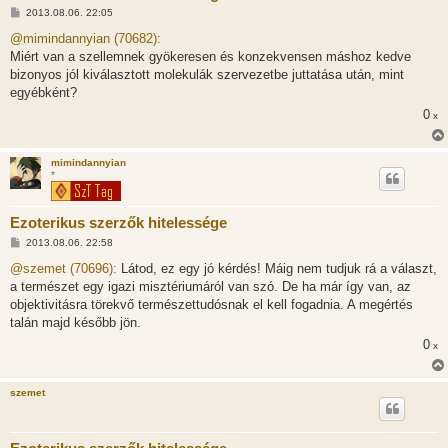
H
2013.08.06. 22:05
o
z
@mimindannyian (70682):
z
Miért van a szellemnek gyökeresen és konzekvensen máshoz kedve
á
s
bizonyos jól kiválasztott molekulák szervezetbe juttatása után, mint
z
egyébként?
ó
l
0
x
á
s
mimindannyian
*
Ezoterikus szerzők hitelessége
H
2013.08.06. 22:58
o
z
@szemet (70696):
Látod, ez egy jó kérdés! Máig nem tudjuk rá a választ,
z
a természet egy igazi misztériumáról van szó. De ha már így van, az
á
s
objektivitásra törekvő természettudósnak el kell fogadnia. A megértés
z
talán majd később jön.
ó
l
0
x
á
s
szemet