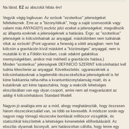
Na látod,
EZ
az abszolút hibás érv!
Vegyük végig logikusan. Az ezósok "ezoterikus" jelenségeket
feltételeznek. Erre az a "bizonyítékuk", hogy a saját szervezetük vagy
valami más ANYAGI(!!!) eszköz jelzi ezeket a jelenségeket, megváltozik
az állapota ezeknek a jelenségeknek a hatására. Ergo: az "ezoterikus"
jelenségek is kölcsönhatnak az anyaggal, máskülönben nem tudnának
róluk az ezósok! (Pont ugyanez a feneség a sötét anyagban: nem hat
kölcsön a gravitáción kívül másként a "közönséges" anyaggal, nem is
mutatták ki itt a Földön kicsiben, csak odakint galaktikus
mennyiségekben, amikor már mérhető a gravitációs hatása.)
Minden "ezoterikus" jelenségnek DEFINÍCIÓ SZERINT kölcsönhatást kell
tudnia létesítenie az anyaggal. Következtetés: ugyanezeknek a
kölcsönhatásoknak a legelemibb részecskefizikai jelenségeknél is fel
kéne bukkannia néha-néha a kvantumbizonytalanság miatt, és a
kutatóknak azt kéne tapasztalnia, hogy a reakciók lehetséges
eloszlásában van egy olyan csoport, amire nem ad magyarázatot az
addigi 4 kölcsönhatásos Standard Modell.
Nagyon jó analógia erre az a mód, ahogy meghatározták, hogy összesen
három részecskecsalád van, se több se kevesebb. A módszer során egy
nagyon nagy tömegű részecske bomlását milliószor vizsgálták, és
statisztikát készítettek a lehetséges kimenetelek előfordulásáról. Az
eloszlás olyannak bizonyult, ami határozottan cáfolta, hogy lenne egy