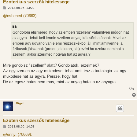
Ezoterikus szerzők hitelessége
H
2013.08.06. 13:22
o
z
@csbened (70663):
z
á
s
z
Gondolom elismered, hogy az emberi "szellem" valamilyen módon hat
ó
l
az agyra - tehát kell lennie szellem-anyag kölcsönhatásnak. Mivel az
á
emberi agy ugyanolyan elemi részecskékböl áll, mint amilyennel a
s
fizikusok játszanak (proton, elektron, stb) ezért ha azokra nem hat a
szellem, akkor szerinted hogyan hat az agyra ?
Mire gondolsz "szellem" alatt? Gondolatok, erzelmek?
Az egyszeruen az agy mukodese, tehat amit irsz a tautologia: az agy
mukodese hat az agyra. Persze, hogy hat.
De az egesz hatas nem mas, mint az anyag hatasa az anyagra.
0
x
Rigel
Ezoterikus szerzők hitelessége
H
2013.08.06. 14:53
o
z
@ennyi (70669):