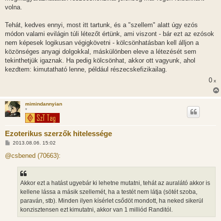
volna.
Tehát, kedves ennyi, most itt tartunk, és a "szellem" alatt úgy ezós
módon valami evilágin túli létezőt értünk, ami viszont - bár ezt az ezósok
nem képesek logikusan végigkövetni - kölcsönhatásban kell álljon a
közönséges anyagi dolgokkal, máskülönben eleve a létezését sem
tekinthetjük igaznak. Ha pedig kölcsönhat, akkor ott vagyunk, ahol
kezdtem: kimutatható lenne, például részecskefizikailag.
0
x
mimindannyian
*
Ezoterikus szerzők hitelessége
H
2013.08.06. 15:02
o
z
@csbened (70663):
z
á
s
z
Akkor ezt a hatást ugyebár ki lehetne mutatni, tehát az auralátó akkor is
ó
l
kellene lássa a másik szellemét, ha a testét nem látja (sötét szoba,
á
paraván, stb). Minden ilyen kísérlet csődöt mondott, ha neked sikerül
s
konzisztensen ezt kimutatni, akkor van 1 milliód Randitól.