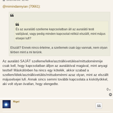
o
z
@mimindannyian (70661):
z
á
s
z
ó
l
á
És az auralátó szelleme kapcsolatban áll az auralátó testi
s
valójával, vagy pedig minden kapcsolat nélkül elszállt, mint május
elsejei lufi?
Elszáll? Ennek nincs értelme, a szellemek csak úgy vannak, nem olyan
térben mint a mi terünk.
Az auralátó SAJÁT szelleme/lelke/asztrálkivetülése/mittudoménmije
csak kell, hogy kapcsolatban álljon az auralátóval magával, mint anyagi
testtel! Máskülönben ha nincs egy kötelék, akkor szabad a
szellem/lélek/asztrálkivetülés/mittudoménmi azaz olyan, mint az elszállt
májuselsejei lufi. Annak sincs semmi további kapcsolata a kiskölyökkel,
aki volt olyan óvatlan, hogy elengedte.
0
x
Rigel