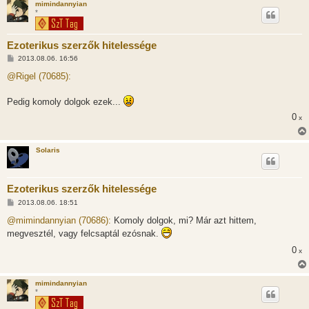
mimindannyian
*
Ezoterikus szerzők hitelessége
H
2013.08.06. 16:56
o
z
@Rigel (70685):
z
á
s
Pedig komoly dolgok ezek...
z
ó
0
x
l
á
s
Solaris
Ezoterikus szerzők hitelessége
H
2013.08.06. 18:51
o
z
@mimindannyian (70686):
Komoly dolgok, mi? Már azt hittem,
z
megvesztél, vagy felcsaptál ezósnak.
á
s
0
x
z
ó
l
á
mimindannyian
s
*