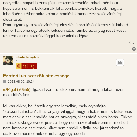
negyedik - nagyobb energiájú - részecskecsalád, mivel még ha a
képviselői nem is bukkannak fel a bomlástermékek között, maga a
lehetőség szétbarmolta volna a bomlási-kimenetelek valószínűségi
eloszlását.
Pont ugyanígy, a valószínűségi eloszlás "torzulásán" keresztül látható
lenne, ha volna egy ötödik kölcsönhatás, amibe az anyag részt vesz,
teszem azt az asztrálvilággal kapcsolatba lépve.
0
x
mimindannyian
*
Ezoterikus szerzők hitelessége
H
2013.08.06. 10:24
o
z
@Rigel (70655):
Igazad van, az előző érv nem áll meg a lábán, ezért
z
most kibővítem.
á
s
z
Mi van akkor, ha létezik egy szellemvilág, mely olyanfajta
ó
l
"kölcsönhatásban" áll az anyagi világgal, hogy a hatás nem is kölcsönös,
á
mert csak a szellemvilág hat az anyagira, visszafelé nincs hatás. Ekkor:
s
- a részecskegyorsítók persze, hogy nem érzékelnek semmit, mert ott
nem hatnak a szellemek, őket nem érdekli a fizikusok játszadozása,
csak az emberi elmék és néha egy-egy csoda