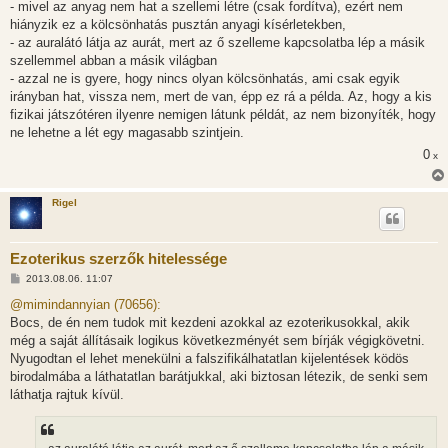
- mivel az anyag nem hat a szellemi létre (csak fordítva), ezért nem
hiányzik ez a kölcsönhatás pusztán anyagi kísérletekben,
- az auralátó látja az aurát, mert az ő szelleme kapcsolatba lép a másik
szellemmel abban a másik világban
- azzal ne is gyere, hogy nincs olyan kölcsönhatás, ami csak egyik
irányban hat, vissza nem, mert de van, épp ez rá a példa. Az, hogy a kis
fizikai játszótéren ilyenre nemigen látunk példát, az nem bizonyíték, hogy
ne lehetne a lét egy magasabb szintjein.
0
x
Rigel
Ezoterikus szerzők hitelessége
H
2013.08.06. 11:07
o
z
@mimindannyian (70656):
z
Bocs, de én nem tudok mit kezdeni azokkal az ezoterikusokkal, akik
á
s
még a saját állításaik logikus következményét sem bírják végigkövetni.
z
Nyugodtan el lehet menekülni a falszifikálhatatlan kijelentések ködös
ó
l
birodalmába a láthatatlan barátjukkal, aki biztosan létezik, de senki sem
á
láthatja rajtuk kívül.
s