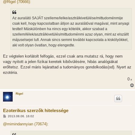
z
@Rigel (70666):
z
á
s
z
Az auralátó SAJÁT szelleme/lelke/asztrálkivetülése/mittudoménmije
ó
l
csak kell, hogy kapcsolatban álljon az auralátóval magával, mint anyagi
á
testtel! Máskülönben ha nincs egy kötelék, akkor szabad a
s
szellem/lélek/asztrálkivetülés/mittudoménmi azaz olyan, mint az elszállt
májuselsejei lufi. Annak sincs semmi további kapcsolata a kiskölyökkel,
aki volt olyan óvatlan, hogy elengedte.
Ez végtelen korlátolt felfogás, ezzel csak arra mutatsz rá, hogy nem
vagy nyitott a jelen fizikai keretek kibővülésére, hibás analógiákat
erőltetsz. Ezzel máris lejárattad a tudományos gondolkodás(od). Nyert az
ezotéria.
0
x
Rigel
Ezoterikus szerzők hitelessége
H
2013.08.06. 16:02
o
z
@mimindannyian (70674):
z
á
s