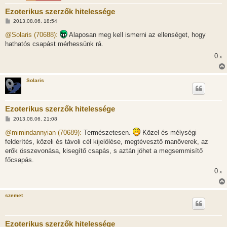
Ezoterikus szerzők hitelessége
H
2013.08.06. 18:54
o
z
@Solaris (70688):
Alaposan meg kell ismerni az ellenséget, hogy
z
hathatós csapást mérhessünk rá.
á
s
0
x
z
ó
l
á
Solaris
s
Ezoterikus szerzők hitelessége
H
2013.08.06. 21:08
o
z
@mimindannyian (70689):
Természetesen.
Közel és mélységi
z
felderítés, közeli és távoli cél kijelölése, megtévesztő manőverek, az
á
s
erők összevonása, kisegítő csapás, s aztán jöhet a megsemmisítő
z
főcsapás.
ó
l
0
x
á
s
szemet
Ezoterikus szerzők hitelessége