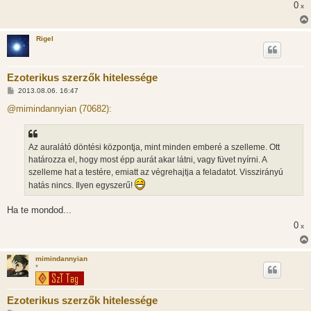
0
x
Rigel
Ezoterikus szerzők hitelessége
H
2013.08.06. 16:47
o
z
@mimindannyian (70682):
z
á
s
z
Az auralátó döntési központja, mint minden emberé a szelleme. Ott
ó
l
határozza el, hogy most épp aurát akar látni, vagy füvet nyírni. A
á
szelleme hat a testére, emiatt az végrehajtja a feladatot. Visszirányú
s
hatás nincs. Ilyen egyszerű!
Ha te mondod...
0
x
mimindannyian
*
Ezoterikus szerzők hitelessége