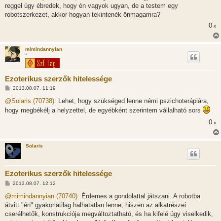
z
reggel úgy ébredek, hogy én vagyok ugyan, de a testem egy
á
s
robotszerkezet, akkor hogyan tekintenék önmagamra?
z
0
ó
x
l
á
s
mimindannyian
*
Ezoterikus szerzők hitelessége
H
2013.08.07. 11:19
o
z
@Solaris (70738):
Lehet, hogy szükséged lenne némi pszichoterápiára,
z
hogy megbékélj a helyzettel, de egyébként szerintem vállalható sors
á
s
0
x
z
ó
l
á
Solaris
s
Ezoterikus szerzők hitelessége
H
2013.08.07. 12:12
o
z
@mimindannyian (70740):
Érdemes a gondolattal játszani. A robotba
z
átvitt "én" gyakorlatilag halhatatlan lenne, hiszen az alkatrészei
á
s
cserélhetők, konstrukciója megváltoztatható, és ha kifelé úgy viselkedik,
z