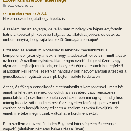
Ezoterikus szerzők hitelessége
H
2013.08.07. 08:01
o
z
@mimindannyian (70701):
z
Nekem eszembe jutott egy hipotézis:
á
s
z
A szellem hat az anyagra, de talán nem mindegyikre képes egyformán
ó
l
hatni: a köveket pl. kevésbé hatja át, az állatokat jobban, és csak az
á
embert annyira, hogy rajta keresztül önmagára ismerjen!
s
Ettől még az emberi működésnek is lehetnek mechanisztikus
komponensei (akár olyan sok is hogy a tudósokat félreviszi, mintha
csak
az lenne). A szellem nyilvánvalóan magas szintű dolgokat üzen, vagy
olyat ami segít eljutnunk oda, de hogy célt érjen a testnek is megfelelő
állapotban kell lennie: ezért van hangsúly sok hagyományban a test és a
gondolkodás megtisztításán: pl. böjtön, befelé forduláson
A test, és főleg a gondolkodás mechanisztikus komponensei - mert hát
annak is lehetnek ilyenek, gondoljuk a visszatérő vagy rendszeres
gondolatokra (a szellem üzenete ezzel szemben mindig új, mindig friss,
mindig kreatív, sőt mindezeknek ő az egyetlen forrása) - persze adott
esetben nem hagyják hogy teljesen a szellem szavára figyeljünk, de
ennek mértéke megint csak változhat a körülményektől:
Pl. a szellem az üzeni: "minden Egy, ami iránt végtelen Szeretettel
vagyok" (általában németes helyesírással üzen)