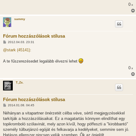
l
0
x
á
s
sammy
Fórum hozzászólások stílusa
H
2012.04.03. 23:31
o
z
@stark (45141):
z
á
s
A te fűszerezésedet legalább élvezni lehet
z
ó
0
x
l
á
s
T.,Zs.
Fórum hozzászólások stílusa
H
2014.01.08. 04:45
o
z
Néhányan a vitapartner önérzetét célba véve, sértő megjegyzésekkel
z
tarkítják a hozzászólásaikat. Ez a magatartás könnyen elindíthat egy
á
s
topikromboló szólavinát, mely azon kívűl, hogy pöffeszti a "kirobbantó"
z
személy túlburjánzó egóját és felkavarja a kedélyeket, semmire sem jó.
ó
l
Hatásos ellenszer nincsen velük szemben. Ők az önjelölt