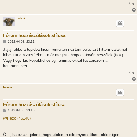
0
x
stark
Fórum hozzászólások stílusa
H
2012.04.03. 23:11
o
z
Jajaj, ebbe a topicba kicsit rémülten néztem bele, azt hittem valakinél
z
kibaszta a biztosítékot - már megint - hogy csúnyán beszélek (írok).
á
s
Vagy hogy kis képekkel és .gif animációkkal fűszerezem a
z
kommenteket...
ó
l
0
x
á
s
lorenz
Fórum hozzászólások stílusa
H
2012.04.03. 23:15
o
z
@Pezo (45140):
z
á
s
z
Ö..., ha ez azt jelenti, hogy utálom a cikornyás stílust, akkor igen.
ó