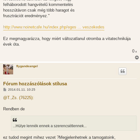
felháborodott hangvételű kommentelés
hosszútávon csak még több haragot és
frusztrációt eredményez."
http://www.noinetcafe.hu/index.php/eges ... veszekedes
Ez megmagyarázza, hogy miért változatlanul otromba a vitatechnikája
évek óta.
0
x
flygandeangel
Fórum hozzászólások stílusa
H
2014.01.11. 10:25
o
z
@T.,Zs. (76225):
z
á
s
Rendben de
z
ó
l
á
...Hülye lennék ennek a szerencsétlennek...
s
ez tudod megint mihez vezet ?Megjelenhetnek a tamogatoink,