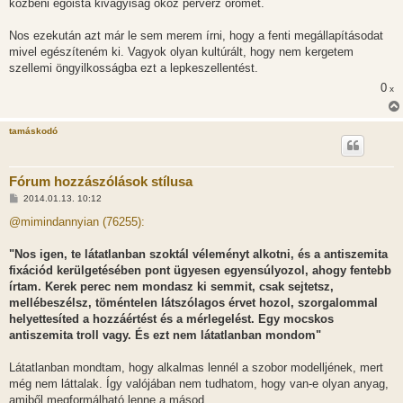
közbeni egoista kivagyiság okoz perverz örömet.
Nos ezekután azt már le sem merem írni, hogy a fenti megállapításodat
mivel egészíteném ki. Vagyok olyan kultúrált, hogy nem kergetem
szellemi öngyilkosságba ezt a lepkeszellentést.
0
x
tamáskodó
Fórum hozzászólások stílusa
H
2014.01.13. 10:12
o
z
@mimindannyian (76255):
z
á
s
"Nos igen, te látatlanban szoktál véleményt alkotni, és a antiszemita
z
fixációd kerülgetésében pont ügyesen egyensúlyozol, ahogy fentebb
ó
l
írtam. Kerek perec nem mondasz ki semmit, csak sejtetsz,
á
mellébeszélsz, töméntelen látszólagos érvet hozol, szorgalommal
s
helyettesíted a hozzáértést és a mérlegelést. Egy mocskos
antiszemita troll vagy. És ezt nem látatlanban mondom"
Látatlanban mondtam, hogy alkalmas lennél a szobor modelljének, mert
még nem láttalak. Így valójában nem tudhatom, hogy van-e olyan anyag,
amiből megformálható lenne a másod.