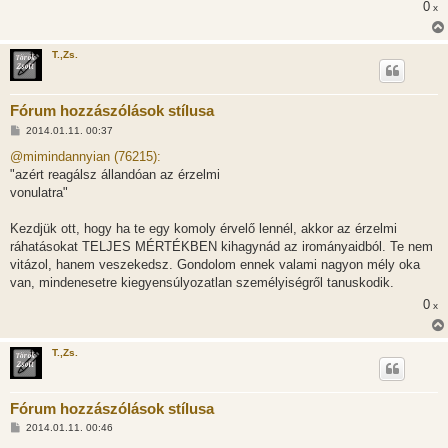
0
x
T.,Zs.
Fórum hozzászólások stílusa
H
2014.01.11. 00:37
o
z
@mimindannyian (76215):
z
"azért reagálsz állandóan az érzelmi
á
s
vonulatra"
z
ó
l
Kezdjük ott, hogy ha te egy komoly érvelő lennél, akkor az érzelmi
á
ráhatásokat TELJES MÉRTÉKBEN kihagynád az irományaidból. Te nem
s
vitázol, hanem veszekedsz. Gondolom ennek valami nagyon mély oka
van, mindenesetre kiegyensúlyozatlan személyiségről tanuskodik.
0
x
T.,Zs.
Fórum hozzászólások stílusa
H
2014.01.11. 00:46
o