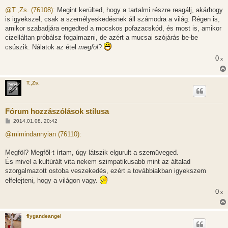
o
z
@T.,Zs. (76108):
Megint kerülted, hogy a tartalmi részre reagálj, akárhogy
z
is igyekszel, csak a személyeskedésnek áll számodra a világ. Régen is,
á
s
amikor szabadjára engedted a mocskos pofazacskód, és most is, amikor
z
cizelláltan próbálsz fogalmazni, de azért a mucsai szójárás be-be
ó
l
csúszik. Nálatok az étel
megföl
?
á
s
0
x
T.,Zs.
Fórum hozzászólások stílusa
H
2014.01.08. 20:42
o
z
@mimindannyian (76110):
z
á
s
Megföl? Megfől-t írtam, úgy látszik elgurult a szemüveged.
z
És mivel a kultúrált vita nekem szimpatikusabb mint az általad
ó
l
szorgalmazott ostoba veszekedés, ezért a továbbiakban igyekszem
á
elfelejteni, hogy a világon vagy.
s
0
x
flygandeangel