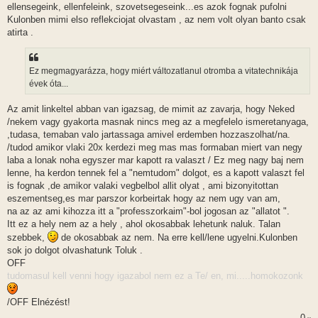
ellensegeink, ellenfeleink, szovetsegeseink...es azok fognak pufolni
Kulonben mimi elso reflekciojat olvastam , az nem volt olyan banto csak
atirta .
Ez megmagyarázza, hogy miért változatlanul otromba a vitatechnikája
évek óta...
Az amit linkeltel abban van igazsag, de mimit az zavarja, hogy Neked
/nekem vagy gyakorta masnak nincs meg az a megfelelo ismeretanyaga,
,tudasa, temaban valo jartassaga amivel erdemben hozzaszolhat/na.
/tudod amikor vlaki 20x kerdezi meg mas mas formaban miert van negy
laba a lonak noha egyszer mar kapott ra valaszt / Ez meg nagy baj nem
lenne, ha kerdon tennek fel a "nemtudom" dolgot, es a kapott valaszt fel
is fognak ,de amikor valaki vegbelbol allit olyat , ami bizonyitottan
eszementseg,es mar parszor korbeirtak hogy az nem ugy van am,
na az az ami kihozza itt a "professzorkaim"-bol jogosan az "allatot ".
Itt ez a hely nem az a hely , ahol okosabbak lehetunk naluk. Talan
szebbek,
de okosabbak az nem. Na erre kell/lene ugyelni.Kulonben
sok jo dolgot olvashatunk Toluk .
OFF
tudomasul kell venni hogy igazabol nem ez a Te/ en, mi.....homokozonk
/OFF Elnézést!
0