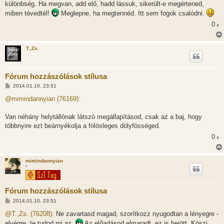
különbség. Ha megvan, add elő, hadd lássuk, sikerült-e megértened,
miben tévedtél!
Meglepne, ha megtennéd. Itt sem fogok csalódni.
0
x
T.,Zs.
Fórum hozzászólások stílusa
H
2014.01.10. 23:51
o
z
@mimindannyian (76169):
z
á
s
Van néhány helytállónak látszó megállapításod, csak az a baj, hogy
z
többnyire ezt beárnyékolja a fölösleges dölyfösséged.
ó
l
0
x
á
s
mimindannyian
*
Fórum hozzászólások stílusa
H
2014.01.10. 23:51
o
z
@T.,Zs. (76208):
Ne zavartasd magad, szorítkozz nyugodtan a lényegre -
z
elvégre, te tudod mi az.
Az előadásod elmaradt, ez is bejött. Köszi.