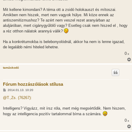
Mit kellene kimondani? A téma ott a zsidó holokauszt és mítoszai.
Amikben nem hiszek, mert nem vagyok hülye. Mi köze ennek az
antiszemitizmushoz? Te azért nem veszel rezet aranyárban az
aluljáróban, mert cigánygyűlölő vagy? Esetleg csak nem hiszed el , hogy
a réz otthon nálatok arannyá válik?
Ha a konkrétumokba is belebonyolódnál, akkor ha nem is lenne igazad,
de legalább némi hiteled lehetne.
0
x
tamáskodó
Fórum hozzászólások stílusa
H
2014.01.13. 10:20
o
z
@T.,Zs. (76267):
z
á
s
Intelligens? Vigyázz, mit írsz róla, mert még megsértődik. Nem hiszem,
z
hogy az intelligencia pozitív tartalommal bírna a számára.
ó
l
0
x
á
s