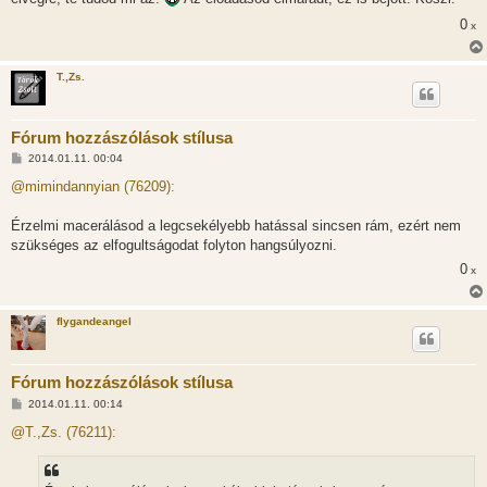
á
s
0
x
z
ó
l
á
T.,Zs.
s
Fórum hozzászólások stílusa
H
2014.01.11. 00:04
o
z
@mimindannyian (76209):
z
á
s
Érzelmi macerálásod a legcsekélyebb hatással sincsen rám, ezért nem
z
szükséges az elfogultságodat folyton hangsúlyozni.
ó
l
0
x
á
s
flygandeangel
Fórum hozzászólások stílusa
H
2014.01.11. 00:14
o
z
@T.,Zs. (76211):
z
á
s
z