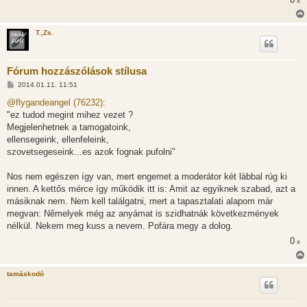
x
T.,Zs.
Fórum hozzászólások stílusa
H
2014.01.11. 11:51
o
z
@flygandeangel (76232):
z
"ez tudod megint mihez vezet ?
á
s
Megjelenhetnek a tamogatoink,
z
ellensegeink, ellenfeleink,
ó
l
szovetsegeseink...es azok fognak pufolni"
á
s
Nos nem egészen így van, mert engemet a moderátor két làbbal rúg ki
innen. A kettős mérce így működik itt is: Amit az egyiknek szabad, azt a
másiknak nem. Nem kell találgatni, mert a tapasztalati alapom már
megvan: Nêmelyek még az anyámat is szidhatnák következmények
nélkül. Nekem meg kuss a nevem. Pofára megy a dolog.
0
x
tamáskodó