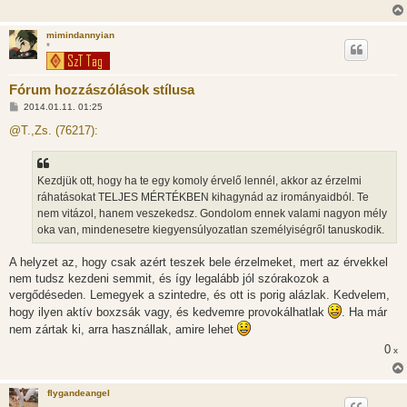
mimindannyian
*
Fórum hozzászólások stílusa
H
2014.01.11. 01:25
o
z
@T.,Zs. (76217):
z
á
s
z
Kezdjük ott, hogy ha te egy komoly érvelő lennél, akkor az érzelmi
ó
l
ráhatásokat TELJES MÉRTÉKBEN kihagynád az irományaidból. Te
á
nem vitázol, hanem veszekedsz. Gondolom ennek valami nagyon mély
s
oka van, mindenesetre kiegyensúlyozatlan személyiségről tanuskodik.
A helyzet az, hogy csak azért teszek bele érzelmeket, mert az érvekkel
nem tudsz kezdeni semmit, és így legalább jól szórakozok a
vergődéseden. Lemegyek a szintedre, és ott is porig alázlak. Kedvelem,
hogy ilyen aktív boxzsák vagy, és kedvemre provokálhatlak
. Ha már
nem zártak ki, arra használlak, amire lehet
0
x
flygandeangel