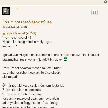
T.,Zs.
Fórum hozzászólások stílusa
H
2014.01.11. 07:21
o
z
@flygandeangel (76224):
z
"nem lehet uberelni !
á
s
Nem kell mindig minden melysegbe
z
leszallni !"
ó
l
á
Igazad van. Hülye lennék ennek a szerencsétlennek az álintellektuális
s
játszmáiban részt venni. Nemde? Na ugye.
"mimi hszet olvasva most csak az jut/hat
az ember eszebe, hogy aki felulkerekedik
alul marad"
Ő már rég alul van, csak még nem fogta fel.
Belekerült ebbe a csapdába:
"az internetes vitafórumokon
való aktív részvétel csak egy rövid ideig
ad enyhülést a felgyülemlett feszültség
levezetésre, azonban az ideges, vagy