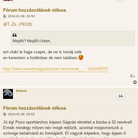
Fórum hozzászólások stílusa
H
2014.01.08. 20:50
o
z
@T.,Zs. (76118):
z
á
s
z
Megföl? Megfől-t írtam,
ó
l
á
ezt vlaki le fogja csapni, de ne is torodj vele
s
en kerestem a forditoban de nem talaltam
http://www.nemetmagyarszotar.com/nemet_ ... %91l/69757
0
x
Solaris
Fórum hozzászólások stílusa
H
2014.01.08. 20:52
o
z
Jó ég! Pezo sporttárshoz képest Ságvári elmehet a búsba a 32 nevével!
z
Ennek mindegy milyen név mögé rejtőzik, azonnal megismerszik a
á
s
szövege tartalmáról és formájáról. El vagyok képedve, hogy éppen ő
z