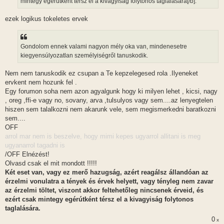
mintegy egérútként térsz el a kivagyiság folytonos taglalására[/b].
ezek logikus tokeletes ervek
Gondolom ennek valami nagyon mély oka van, mindenesetre
kiegyensúlyozatlan személyiségről tanuskodik.
Nem nem tanuskodik ez csupan a Te kepzelegesed rola .Ilyeneket
ervkent nem hozunk fel .
Egy forumon soha nem azon agyalgunk hogy ki milyen lehet , kicsi, nagy
, oreg ,ffi-e vagy no, sovany, arva ,tulsulyos vagy sem....az lenyegtelen
hiszen sem talalkozni nem akarunk vele, sem megismerkedni baratkozni
sem....
OFF
arrol mar nem is beszelve, hogy mimi kepes ugyarrol allitani is meg
ugyanarrol tagadni is
/OFF Elnézést!
Olvasd csak el mit mondott !!!!!
Két eset van, vagy ez merő hazugság, azért reagálsz állandóan az
érzelmi vonulatra a tények és érvek helyett, vagy tényleg nem zavar
az érzelmi töltet, viszont akkor feltehetőleg nincsenek érveid, és
ezért csak mintegy egérútként térsz el a kivagyiság folytonos
taglalására.
0
x