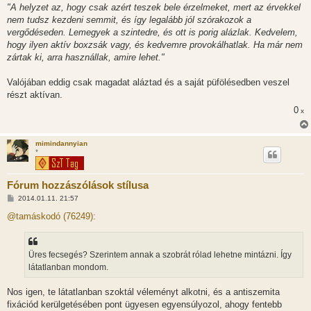
z
"A helyzet az, hogy csak azért teszek bele érzelmeket, mert az érvekkel
ó
l
nem tudsz kezdeni semmit, és így legalább jól szórakozok a
á
vergődéseden. Lemegyek a szintedre, és ott is porig alázlak. Kedvelem,
s
hogy ilyen aktív boxzsák vagy, és kedvemre provokálhatlak. Ha már nem
zártak ki, arra használlak, amire lehet."
Valójában eddig csak magadat aláztad és a saját püfölésedben veszel
részt aktívan.
0
x
mimindannyian
*
Fórum hozzászólások stílusa
H
2014.01.11. 21:57
o
z
@tamáskodó (76249):
z
á
s
z
Üres fecsegés? Szerintem annak a szobrát rólad lehetne mintázni. Így
ó
l
látatlanban mondom.
á
s
Nos igen, te látatlanban szoktál véleményt alkotni, és a antiszemita
fixációd kerülgetésében pont ügyesen egyensúlyozol, ahogy fentebb