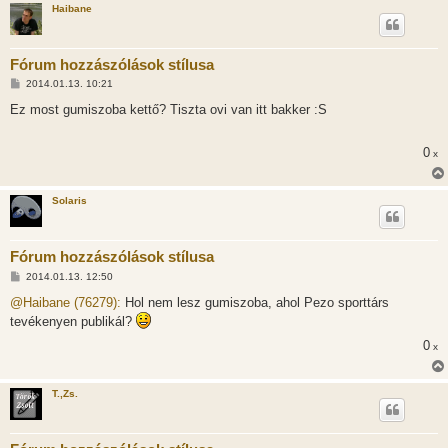
Haibane
Fórum hozzászólások stílusa
H
2014.01.13. 10:21
o
z
Ez most gumiszoba kettő? Tiszta ovi van itt bakker :S
z
á
s
0
x
z
ó
l
á
Solaris
s
Fórum hozzászólások stílusa
H
2014.01.13. 12:50
o
z
@Haibane (76279):
Hol nem lesz gumiszoba, ahol Pezo sporttárs
z
tevékenyen publikál?
á
s
0
x
z
ó
l
á
T.,Zs.
s