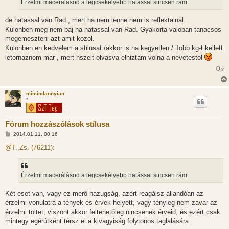
Érzelmi macerálásod a legcsekélyebb hatással sincsen rám
ó
l
á
de hatassal van Rad , mert ha nem lenne nem is reflektalnal.
s
Kulonben meg nem baj ha hatassal van Rad. Gyakorta valoban tanacsos
megemeszteni azt amit kozol.
Kulonben en kedvelem a stilusat./akkor is ha kegyetlen / Tobb kg-t kellett
letornaznom mar , mert hszeit olvasva elhiztam volna a nevetestol
0
x
mimindannyian
*
Fórum hozzászólások stílusa
H
2014.01.11. 00:16
o
z
@T.,Zs. (76211):
z
á
s
z
Érzelmi macerálásod a legcsekélyebb hatással sincsen rám
ó
l
á
Két eset van, vagy ez merő hazugság, azért reagálsz állandóan az
s
érzelmi vonulatra a tények és érvek helyett, vagy tényleg nem zavar az
érzelmi töltet, viszont akkor feltehetőleg nincsenek érveid, és ezért csak
mintegy egérútként térsz el a kivagyiság folytonos taglalására.