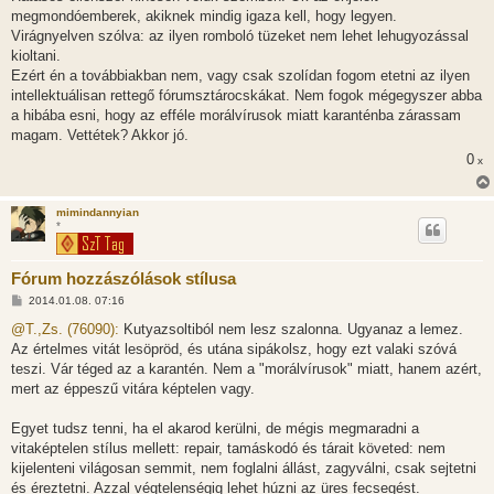
á
megmondóemberek, akiknek mindig igaza kell, hogy legyen.
s
Virágnyelven szólva: az ilyen romboló tüzeket nem lehet lehugyozással
kioltani.
Ezért én a továbbiakban nem, vagy csak szolídan fogom etetni az ilyen
intellektuálisan rettegő fórumsztárocskákat. Nem fogok mégegyszer abba
a hibába esni, hogy az efféle morálvírusok miatt karanténba zárassam
magam. Vettétek? Akkor jó.
0
x
mimindannyian
*
Fórum hozzászólások stílusa
H
2014.01.08. 07:16
o
z
@T.,Zs. (76090):
Kutyazsoltiból nem lesz szalonna. Ugyanaz a lemez.
z
Az értelmes vitát lesöpröd, és utána sipákolsz, hogy ezt valaki szóvá
á
s
teszi. Vár téged az a karantén. Nem a "morálvírusok" miatt, hanem azért,
z
mert az éppeszű vitára képtelen vagy.
ó
l
á
Egyet tudsz tenni, ha el akarod kerülni, de mégis megmaradni a
s
vitaképtelen stílus mellett: repair, tamáskodó és tárait követed: nem
kijelenteni világosan semmit, nem foglalni állást, zagyválni, csak sejtetni
és éreztetni. Azzal végtelenségig lehet húzni az üres fecsegést.