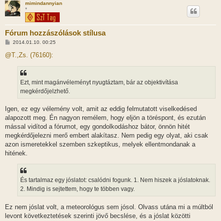
mimindannyian
*
Fórum hozzászólások stílusa
H
2014.01.10. 00:25
o
z
@T.,Zs. (76160):
z
á
s
z
Ezt, mint magánvéleményt nyugtáztam, bár az objektivítása
ó
l
megkérdőjelzhető.
á
s
Igen, ez egy vélemény volt, amit az eddig felmutatott viselkedésed
alapozott meg. Én nagyon remélem, hogy eljön a töréspont, és ezután
mással vidítod a fórumot, egy gondolkodáshoz bátor, önnön hitét
megkérdőjelezni merő embert alakítasz. Nem pedig egy olyat, aki csak
azon ismeretekkel szemben szkeptikus, melyek ellentmondanak a
hitének.
És tartalmaz egy jóslatot: csalódni fogunk. 1. Nem hiszek a jóslatoknak.
2. Mindig is sejtettem, hogy te többen vagy.
Ez nem jóslat volt, a meteorológus sem jósol. Olvass utána mi a múltból
levont következtetések szerinti jövő becslése, és a jóslat közötti