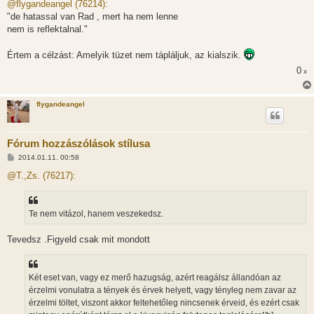
z
@flygandeangel (76214):
z
"de hatassal van Rad , mert ha nem lenne
á
s
nem is reflektalnal."
z
ó
l
Értem a célzást: Amelyik tüzet nem tápláljuk, az kialszik.
á
s
0
x
flygandeangel
Fórum hozzászólások stílusa
H
2014.01.11. 00:58
o
z
@T.,Zs. (76217):
z
á
s
z
Te nem vitázol, hanem veszekedsz.
ó
l
á
Tevedsz .Figyeld csak mit mondott
s
Két eset van, vagy ez merő hazugság, azért reagálsz állandóan az
érzelmi vonulatra a tények és érvek helyett, vagy tényleg nem zavar az
érzelmi töltet, viszont akkor feltehetőleg nincsenek érveid, és ezért csak