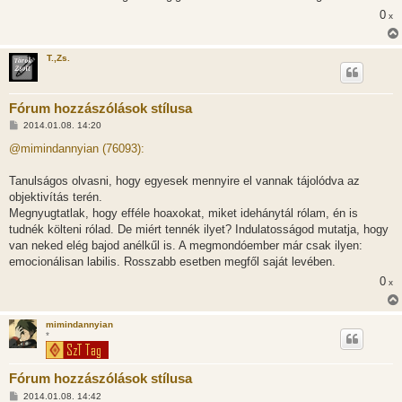
0
x
T.,Zs.
Fórum hozzászólások stílusa
H
2014.01.08. 14:20
o
z
@mimindannyian (76093):
z
á
s
Tanulságos olvasni, hogy egyesek mennyire el vannak tájolódva az
z
objektivítás terén.
ó
l
Megnyugtatlak, hogy efféle hoaxokat, miket idehánytál rólam, én is
á
tudnék költeni rólad. De miért tennék ilyet? Indulatosságod mutatja, hogy
s
van neked elég bajod anélkűl is. A megmondóember már csak ilyen:
emocionálisan labilis. Rosszabb esetben megfől saját levében.
0
x
mimindannyian
*
Fórum hozzászólások stílusa
H
2014.01.08. 14:42