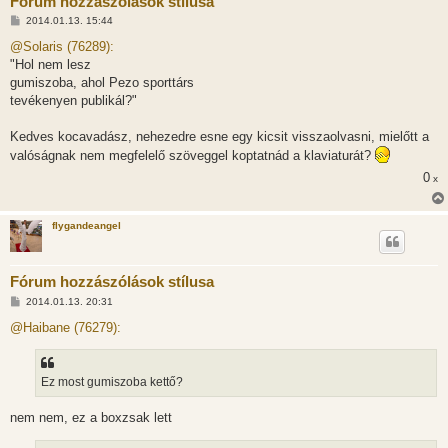
Fórum hozzászólások stílusa
H
2014.01.13. 15:44
o
z
@Solaris (76289):
z
"Hol nem lesz
á
s
gumiszoba, ahol Pezo sporttárs
z
tevékenyen publikál?"
ó
l
á
Kedves kocavadász, nehezedre esne egy kicsit visszaolvasni, mielőtt a
s
valóságnak nem megfelelő szöveggel koptatnád a klaviaturát?
0
x
flygandeangel
Fórum hozzászólások stílusa
H
2014.01.13. 20:31
o
z
@Haibane (76279):
z
á
s
z
Ez most gumiszoba kettő?
ó
l
á
nem nem, ez a boxzsak lett
s