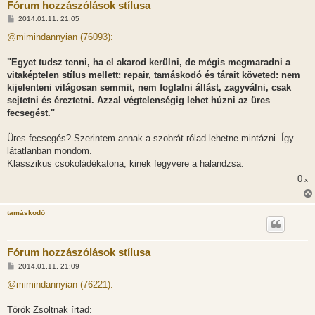
Fórum hozzászólások stílusa
H
2014.01.11. 21:05
o
z
@mimindannyian (76093):
z
á
s
"Egyet tudsz tenni, ha el akarod kerülni, de mégis megmaradni a
z
vitaképtelen stílus mellett: repair, tamáskodó és tárait követed: nem
ó
l
kijelenteni világosan semmit, nem foglalni állást, zagyválni, csak
á
sejtetni és éreztetni. Azzal végtelenségig lehet húzni az üres
s
fecsegést."
Üres fecsegés? Szerintem annak a szobrát rólad lehetne mintázni. Így
látatlanban mondom.
Klasszikus csokoládékatona, kinek fegyvere a halandzsa.
0
x
tamáskodó
Fórum hozzászólások stílusa
H
2014.01.11. 21:09
o
z
@mimindannyian (76221):
z
á
s
Török Zsoltnak írtad: