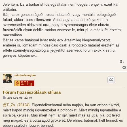
o
z
Jelentem: Ez a barbár stílus egyáltalán nem idegesít engem, ezért kár
z
erőltetni.
á
s
Bár, ha ez gonoszságból, rosszindulatból, vagy mentális betegségből
z
fakad, akkor nincs ellenszere. Abbahagyhatatlanul kényszeríti a
ó
l
szerencsétlen áldozatát arra, hogy a nyomorúságos élete okozta
á
frusztrációit olyan debilis módon vezesse le, mint pl. a másik fél érzelmi
s
macerálása.
Bár ez káros hatással lehet még egy érzelmileg kiegyensúlyozott
emberre is, jómagam mindezidáig csak a röhögtető hatását éreztem az
efféle személyiségpatológiai jegyektől szenvedő fórumlakók kisstílű,
gennyes köpeteinek.
0
x
mimindannyian
*
Fórum hozzászólások stílusa
H
2014.01.08. 22:49
o
z
@T.,Zs. (76124):
Elgondolkozhatnál néha napján, ha van otthon tükröd,
z
miért kapod mindig ugyanezeket a pofonokat. Miért mindig ugyanebbe a
á
s
spirálba kerülsz. Más miért nem jár így, miért más az útja. Na, ott leled
z
meg magad, és a butaságod gyökerét. De ehhez bátornak kell lenned, és
ó
l
ebben csalódni fogunk benned.