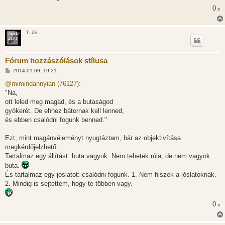
á
0
s
x
T.,Zs.
Fórum hozzászólások stílusa
H
2014.01.09. 19:31
o
z
@mimindannyian (76127):
z
"Na,
á
s
ott leled meg magad, és a butaságod
z
gyökerét. De ehhez bátornak kell lenned,
ó
l
és ebben csalódni fogunk benned."
á
s
Ezt, mint magánvéleményt nyugtáztam, bár az objektivítása
megkérdőjelzhető.
Tartalmaz egy állítást: buta vagyok. Nem tehetek róla, de nem vagyok
buta.
És tartalmaz egy jóslatot: csalódni fogunk. 1. Nem hiszek a jóslatoknak.
2. Mindig is sejtettem, hogy te többen vagy.
0
x