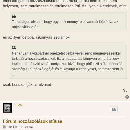
emel kifogást a hozzászólások stílusa miatt, ő, aki nem képes sem
ó
l
helyesen, sem tartalmasan és értelmesen írni. Az ilyen süketelések, mint
á
s
Tanulságos olvasni, hogy egyesek mennyire el vannak tájolódva az
objektivítás terén.
és az ilyen ostoba, cikornyás szólamok
Néhányan a vitapartner önérzetét célba véve, sértő megjegyzésekkel
tarkítják a hozzászólásaikat. Ez a magatartás könnyen elindíthat egy
topikromboló szólavinát, mely azon kívűl, hogy pöffeszti a "kirobbantó"
személy túlburjánzó egóját és felkavarja a kedélyeket, semmire sem jó.
...
csak bosszantják az olvasót.
0
x
T.,Zs.
Fórum hozzászólások stílusa
H
2014.01.08. 21:54