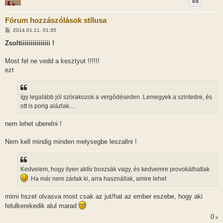
Fórum hozzászólások stílusa
H
2014.01.11. 01:35
o
z
Zsoltiiiiiiiiiiiiiii !
z
á
s
Most fel ne vedd a kesztyut !!!!!!
z
ezt
ó
l
á
s
így legalább jól szórakozok a vergődéseden. Lemegyek a szintedre, és
ott is porig alázlak....
nem lehet uberelni !
Nem kell mindig minden melysegbe leszallni !
Kedvelem, hogy ilyen aktív boxzsák vagy, és kedvemre provokálhatlak
. Ha már nem zártak ki, arra használlak, amire lehet
mimi hszet olvasva most csak az jut/hat az ember eszebe, hogy aki
felulkerekedik alul marad
0
x