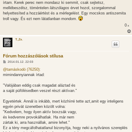
írtam. Kerek perec nem mondasz ki semmit, csak sejtetsz,
mellébeszélsz, töméntelen
látszólagos
érvet hozol, szorgalommal
helyettesíted a hozzáértést és a mérlegelést. Egy mocskos antiszemita
troll vagy. És ezt nem látatlanban mondom.
0
x
T.,Zs.
Fórum hozzászólások stílusa
H
2014.01.12. 22:03
o
z
@tamáskodó (76250):
z
mimindannyiannak írtad:
á
s
z
"Valójában eddig csak magadat aláztad és
ó
l
a saját püfölésedben veszel részt aktívan."
á
s
Egyetértek. Annál is inkább, mert közhírré tette azt,amit egy inteligens
egyén privát üzenetben közölt volna:
"Kedvelem, hogy ilyen aktív boxzsák vagy,
és kedvemre provokálhatlak. Ha már nem
zártak ki, arra használlak, amire lehet."
Ez a tény megcáfolhatatlanul bizonyítja, hogy neki a nyilvános szereplés