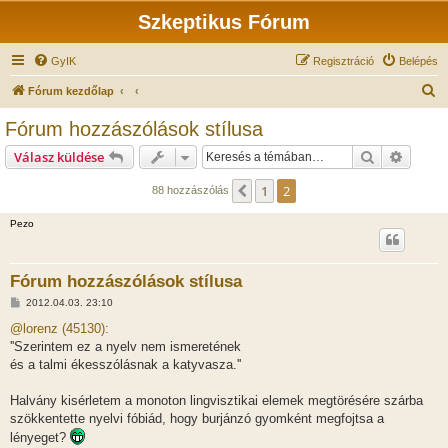
Szkeptikus Fórum
GyIK
Regisztráció
Belépés
K
Fórum kezdőlap
e
Fórum hozzászólások stílusa
r
Keresés
Részlet
Válasz küldése
e
s
1
2
Előző
88 hozzászólás
é
Pezo
s
Fórum hozzászólások stílusa
H
2012.04.03. 23:10
o
z
@lorenz (45130):
z
''Szerintem ez a nyelv nem ismeretének
á
s
és a talmi ékesszólásnak a katyvasza.''
z
ó
l
Halvány kisérletem a monoton lingvisztikai elemek megtörésére szárba
á
szökkentette nyelvi fóbiád, hogy burjánzó gyomként megfojtsa a
s
lényeget?