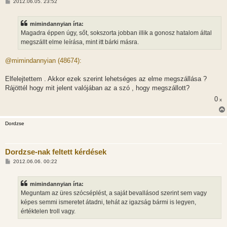
H
2012.06.05. 23:52
o
z
z
mimindannyian írta:
á
s
Magadra éppen úgy, sőt, sokszorta jobban illik a gonosz hatalom által
z
megszállt elme leírása, mint itt bárki másra.
ó
l
á
@mimindannyian (48674):
s
Elfelejtettem . Akkor ezek szerint lehetséges az elme megszállása ?
Rájöttél hogy mit jelent valójában az a szó , hogy megszállott?
0
x
Dordzse
Dordzse-nak feltett kérdések
H
2012.06.06. 00:22
o
z
z
mimindannyian írta:
á
s
Meguntam az üres szócséplést, a saját bevallásod szerint sem vagy
z
képes semmi ismeretet átadni, tehát az igazság bármi is legyen,
ó
l
értéktelen troll vagy.
á
s