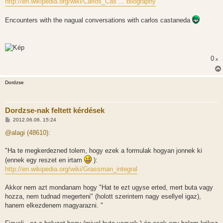
http://en.wikipedia.org/wiki/Carlos_Cas ... bliography
Encounters with the nagual conversations with carlos castaneda
0
x
Dordzse
Dordzse-nak feltett kérdések
H
2012.06.06. 15:24
o
z
@alagi (48610):
z
á
s
"Ha te megkerdezned tolem, hogy ezek a formulak hogyan jonnek ki
z
(ennek egy reszet en irtam
):
ó
l
http://en.wikipedia.org/wiki/Grassman_integral
á
s
Akkor nem azt mondanam hogy "Hat te ezt ugyse erted, mert buta vagy
hozza, nem tudnad megerteni" (holott szerintem nagy esellyel igaz),
hanem elkezdenem magyarazni. "