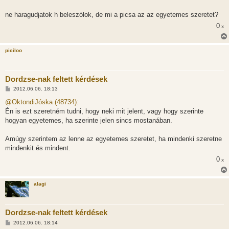
z
á
s
ne haragudjatok h beleszólok, de mi a picsa az az egyetemes szeretet?
z
0
ó
x
l
á
s
piciloo
Dordzse-nak feltett kérdések
H
2012.06.06. 18:13
o
z
@OktondiJóska (48734):
z
Én is ezt szeretném tudni, hogy neki mit jelent, vagy hogy szerinte
á
s
hogyan egyetemes, ha szerinte jelen sincs mostanában.
z
ó
l
Amúgy szerintem az lenne az egyetemes szeretet, ha mindenki szeretne
á
mindenkit és mindent.
s
0
x
alagi
Dordzse-nak feltett kérdések
H
2012.06.06. 18:14
o