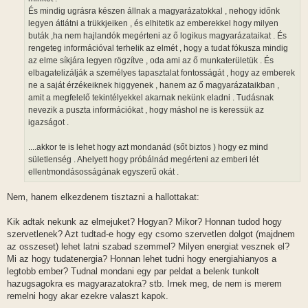
És mindig ugrásra készen állnak a magyarázatokkal , nehogy időnk
legyen átlátni a trükkjeiken , és elhitetik az emberekkel hogy milyen
buták ,ha nem hajlandók megérteni az ő logikus magyarázataikat . És
rengeteg információval terhelik az elmét , hogy a tudat fókusza mindig
az elme síkjára legyen rögzítve , oda ami az ő munkaterületük . És
elbagatelizálják a személyes tapasztalat fontosságát , hogy az emberek
ne a saját érzékeiknek higgyenek , hanem az ő magyarázataikban ,
amit a megfelelő tekintélyekkel akarnak nekünk eladni . Tudásnak
nevezik a puszta információkat , hogy máshol ne is keressük az
igazságot .
....akkor te is lehet hogy azt mondanád (sőt biztos ) hogy ez mind
sületlenség . Ahelyett hogy próbálnád megérteni az emberi lét
ellentmondásosságának egyszerű okát .
Nem, hanem elkezdenem tisztazni a hallottakat:
Kik adtak nekunk az elmejuket? Hogyan? Mikor? Honnan tudod hogy
szervetlenek? Azt tudtad-e hogy egy csomo szervetlen dolgot (majdnem
az osszeset) lehet latni szabad szemmel? Milyen energiat vesznek el?
Mi az hogy tudatenergia? Honnan lehet tudni hogy energiahianyos a
legtobb ember? Tudnal mondani egy par peldat a belenk tunkolt
hazugsagokra es magyarazatokra? stb. Irnek meg, de nem is merem
remelni hogy akar ezekre valaszt kapok.