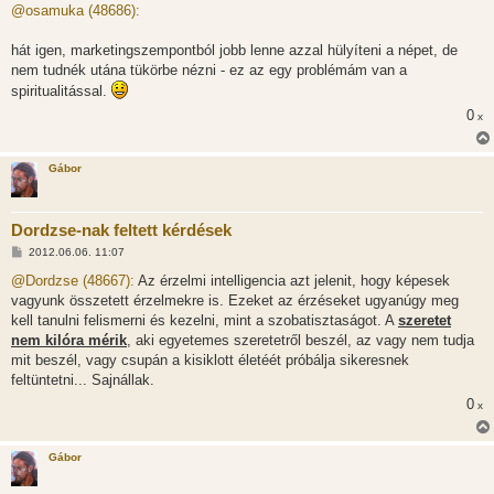
z
@osamuka (48686):
z
á
s
hát igen, marketingszempontból jobb lenne azzal hülyíteni a népet, de
z
nem tudnék utána tükörbe nézni - ez az egy problémám van a
ó
l
spiritualitással.
á
s
0
x
Gábor
Dordzse-nak feltett kérdések
H
2012.06.06. 11:07
o
z
@Dordzse (48667):
Az érzelmi intelligencia azt jelenit, hogy képesek
z
vagyunk összetett érzelmekre is. Ezeket az érzéseket ugyanúgy meg
á
s
kell tanulni felismerni és kezelni, mint a szobatisztaságot. A
szeretet
z
nem kilóra mérik
, aki egyetemes szeretetről beszél, az vagy nem tudja
ó
l
mit beszél, vagy csupán a kisiklott életéét próbálja sikeresnek
á
feltüntetni... Sajnállak.
s
0
x
Gábor