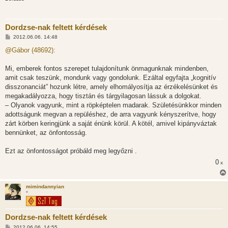
Dordzse-nak feltett kérdések
H
2012.06.06. 14:48
o
z
@Gábor (48692):
z
á
s
Mi, emberek fontos szerepet tulajdonítunk önmagunknak mindenben,
z
amit csak teszünk, mondunk vagy gondolunk. Ezáltal egyfajta „kognitív
ó
l
disszonanciát” hozunk létre, amely elhomályosítja az érzékelésünket és
á
megakadályozza, hogy tisztán és tárgyilagosan lássuk a dolgokat.
s
– Olyanok vagyunk, mint a röpképtelen madarak. Születésünkkor minden
adottságunk megvan a repüléshez, de arra vagyunk kényszerítve, hogy
zárt körben keringjünk a saját énünk körül. A kötél, amivel kipányváztak
bennünket, az önfontosság.
Ezt az önfontosságot próbáld meg legyőzni .
0
x
mimindannyian
*
Dordzse-nak feltett kérdések
H
2012.06.06. 14:55