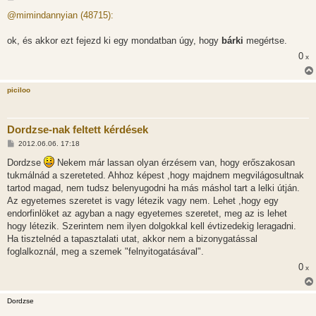
o
z
@mimindannyian (48715):
z
á
s
ok, és akkor ezt fejezd ki egy mondatban úgy, hogy
bárki
megértse.
z
0
ó
x
l
á
s
piciloo
Dordzse-nak feltett kérdések
H
2012.06.06. 17:18
o
z
Dordzse
Nekem már lassan olyan érzésem van, hogy erőszakosan
z
tukmálnád a szereteted. Ahhoz képest ,hogy majdnem megvilágosultnak
á
s
tartod magad, nem tudsz belenyugodni ha más máshol tart a lelki útján.
z
Az egyetemes szeretet is vagy létezik vagy nem. Lehet ,hogy egy
ó
l
endorfinlöket az agyban a nagy egyetemes szeretet, meg az is lehet
á
hogy létezik. Szerintem nem ilyen dolgokkal kell évtizedekig leragadni.
s
Ha tisztelnéd a tapasztalati utat, akkor nem a bizonygatással
foglalkoznál, meg a szemek "felnyitogatásával".
0
x
Dordzse