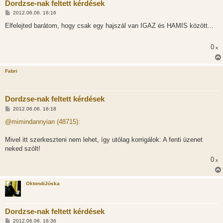
Dordzse-nak feltett kérdések
H
2012.06.06. 16:16
o
z
Elfelejted barátom, hogy csak egy hajszál van IGAZ és HAMIS között...
z
á
s
0
x
z
ó
l
á
Fabri
s
Dordzse-nak feltett kérdések
H
2012.06.06. 16:18
o
z
@mimindannyian (48715):
z
á
s
Mivel itt szerkeszteni nem lehet, így utólag korrigálok: A fenti üzenet
z
neked szólt!
ó
l
0
x
á
s
OktondiJóska
Dordzse-nak feltett kérdések
H
2012.06.06. 16:36