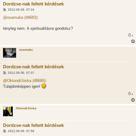
Dordzse-nak feltett kérdések
H
2012.06.06. 07:24
o
z
@osamuka (48683):
z
á
s
tényleg nem. A spiritualitásra gondolsz?
z
0
ó
x
l
á
s
osamuka
Dordzse-nak feltett kérdések
H
2012.06.06. 07:37
o
z
@OktondiJóska (48685):
z
Tulajdonképpen igen!
á
s
0
x
z
ó
l
á
OktondiJóska
s
Dordzse-nak feltett kérdések
H
2012.06.06. 07:59
o