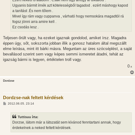
Ezért neked is átadom . Csak nem úgy ahogy te diktálod .
s
Ugyanis bármit írnék azt kötelességből tagadod . ezért máshogy kapod
a tanítást .És nem tőlem .
Mivel így rám vagy cuppanva , várható hogy nemsokára magadtól rá
fogsz jönni arra amire kell .
Ez csodás lesz .
Teljesen őrült vagy, ha ezeket igaznak gondolod, amiket írsz. Magadra
éppen úgy, sőt, sokszorta jobban illik a gonosz hatalom által megszállt
elme leírása, mint itt bárki másra. Meguntam az üres szócséplést, a saját
bevallásod szerint sem vagy képes semmi ismeretet átadni, tehát az
igazság bármi is legyen, értéktelen troll vagy.
0
x
Dordzse
Dordzse-nak feltett kérdések
H
2012.06.05. 23:14
o
z
z
Tuttisuu írta:
á
s
Dorzse, látom már a látszatát sem kívánod fenntartani annak, hogy
z
érdekelnek a neked feltett kérdések.
ó
l