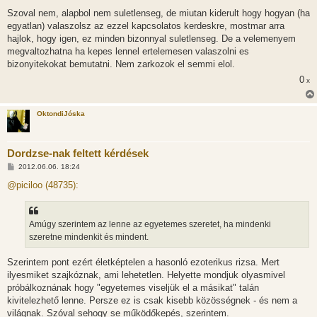
Szoval nem, alapbol nem suletlenseg, de miutan kiderult hogy hogyan (ha
egyatlan) valaszolsz az ezzel kapcsolatos kerdeskre, mostmar arra
hajlok, hogy igen, ez minden bizonnyal suletlenseg. De a velemenyem
megvaltozhatna ha kepes lennel ertelemesen valaszolni es
bizonyitekokat bemutatni. Nem zarkozok el semmi elol.
0
x
OktondiJóska
Dordzse-nak feltett kérdések
H
2012.06.06. 18:24
o
z
@piciloo (48735):
z
á
s
z
Amúgy szerintem az lenne az egyetemes szeretet, ha mindenki
ó
l
szeretne mindenkit és mindent.
á
s
Szerintem pont ezért életképtelen a hasonló ezoterikus rizsa. Mert
ilyesmiket szajkóznak, ami lehetetlen. Helyette mondjuk olyasmivel
próbálkoznának hogy "egyetemes viseljük el a másikat" talán
kivitelezhető lenne. Persze ez is csak kisebb közösségnek - és nem a
világnak. Szóval sehogy se működőkepés, szerintem.