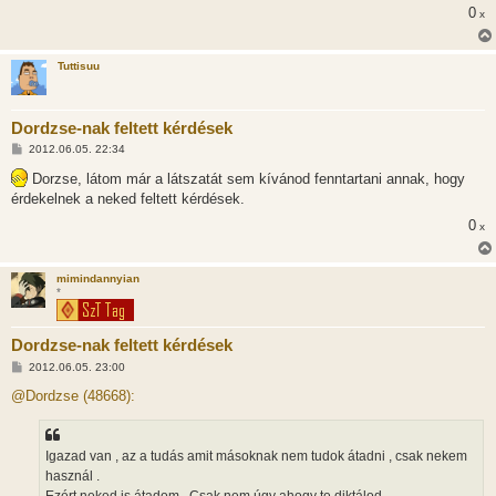
0
x
Tuttisuu
Dordzse-nak feltett kérdések
H
2012.06.05. 22:34
o
z
Dorzse, látom már a látszatát sem kívánod fenntartani annak, hogy
z
érdekelnek a neked feltett kérdések.
á
s
0
x
z
ó
l
á
mimindannyian
s
*
Dordzse-nak feltett kérdések
H
2012.06.05. 23:00
o
z
@Dordzse (48668):
z
á
s
z
Igazad van , az a tudás amit másoknak nem tudok átadni , csak nekem
ó
l
használ .
á