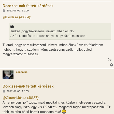
Dordzse-nak feltett kérdések
H
2012.06.06. 11:09
o
z
@Dordzse (48684):
z
á
s
z
Tudtad ,hogy tükörszerű univerzumban élünk?
ó
l
Az én küldetésem is csak annyi , hogy tükröt mutassak .
á
s
Tudtad, hogy nem tükörszerű univerzumban élünk? Az én
feladatom
hobbym, hogy a szellemi környezetszennyezők mellet valódi
magyarázatot mutassak.
0
x
osamuka
Dordzse-nak feltett kérdések
H
2012.06.06. 12:35
o
z
@OktondiJóska (48687):
z
Amennyiben "jól" tudsz majd meditálni, és közben helyesen veszed a
á
s
levegőt( vagy iszol egy kis O2 vizet), magadtól fogod megtapasztalni! Ez
z
több, mintha bárki bármit mondana róla!
ó