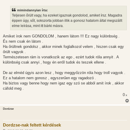
o
z
z
mimindannyian írta:
á
s
Teljesen őrült vagy, ha ezeket igaznak gondolod, amiket írsz. Magadra
z
éppen úgy, sőt, sokszorta jobban illik a gonosz hatalom által megszállt
ó
l
elme leírása, mint itt bárki másra.
á
s
Amiket írok nem GONDOLOM , hanem látom !!! Ez nagy különbség .
És nem csak én látom .
Ha őrültnek gondolsz , akkor minek foglalkozol velem , hiszen csak egy
őrült vagyok .
Természetesen rám is vonatkozik az ego , ezért tudok róla annyit . A
különbség csak annyi , hogy én erről tudok és teszek ellene .
De az elméd úgyis azon lesz , hogy meggyőzzön róla hogy troll vagyok .
Ez a hatalom nem gonosz , egyszerűen egy ragadozó .
Ha biztos vagy benne hogy nem igaz egy szó se abból amit írok , akkor
cáfold meg .
0
x
Dordzse
Dordzse-nak feltett kérdések