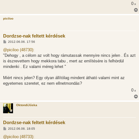
0
x
piciloo
Dordzse-nak feltett kérdések
H
2012.06.06. 17:56
o
z
@piciloo (48730):
z
"Dehogy , a célom az volt hogy rámutassak mennyire nincs jelen . És azt
á
s
is észrevettem hogy mekkora tabu , mert az említésére is felhördül
z
mindenki . Ez valami méreg lehet "
ó
l
á
Miért nincs jelen? Egy olyan állítólag mindent átható valami mint az
s
egyetemes szeretet, ez nem ellnetmondás?
0
x
OktondiJóska
Dordzse-nak feltett kérdések
H
2012.06.06. 18:05
o
z
@piciloo (48733):