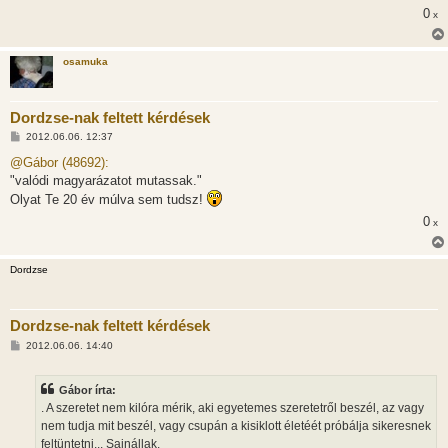
l
0
x
á
s
osamuka
Dordzse-nak feltett kérdések
H
2012.06.06. 12:37
o
z
@Gábor (48692):
z
"valódi magyarázatot mutassak."
á
s
Olyat Te 20 év múlva sem tudsz!
z
ó
0
x
l
á
s
Dordzse
Dordzse-nak feltett kérdések
H
2012.06.06. 14:40
o
z
z
Gábor írta:
á
s
. A szeretet nem kilóra mérik, aki egyetemes szeretetről beszél, az vagy
z
nem tudja mit beszél, vagy csupán a kisiklott életéét próbálja sikeresnek
ó
l
feltüntetni... Sajnállak.