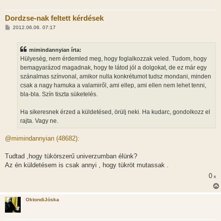
Dordzse-nak feltett kérdések
H
2012.06.06. 07:17
o
z
z
mimindannyian írta:
á
s
Hülyeség, nem érdemled meg, hogy foglalkozzak veled. Tudom, hogy
z
bemagyarázod magadnak, hogy te látod jól a dolgokat, de ez már egy
ó
l
szánalmas színvonal, amikor nulla konkrétumot tudsz mondani, minden
á
csak a nagy hamuka a valamiről, ami ellep, ami ellen nem lehet tenni,
s
bla-bla. Szín tiszta süketelés.
Ha sikeresnek érzed a küldetésed, örülj neki. Ha kudarc, gondolkozz el
rajta. Vagy ne.
@mimindannyian (48682):
Tudtad ,hogy tükörszerű univerzumban élünk?
Az én küldetésem is csak annyi , hogy tükröt mutassak .
0
x
OktondiJóska