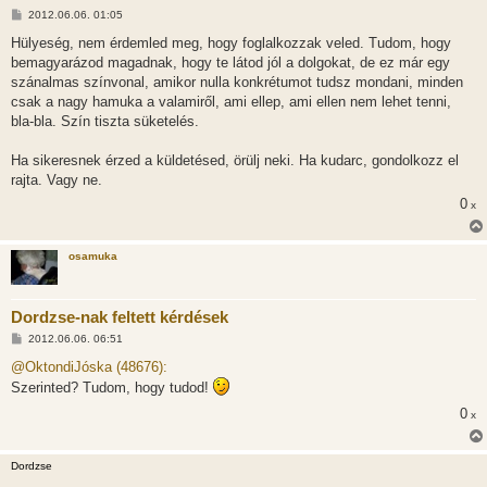
H
2012.06.06. 01:05
o
z
Hülyeség, nem érdemled meg, hogy foglalkozzak veled. Tudom, hogy
z
bemagyarázod magadnak, hogy te látod jól a dolgokat, de ez már egy
á
s
szánalmas színvonal, amikor nulla konkrétumot tudsz mondani, minden
z
csak a nagy hamuka a valamiről, ami ellep, ami ellen nem lehet tenni,
ó
l
bla-bla. Szín tiszta süketelés.
á
s
Ha sikeresnek érzed a küldetésed, örülj neki. Ha kudarc, gondolkozz el
rajta. Vagy ne.
0
x
osamuka
Dordzse-nak feltett kérdések
H
2012.06.06. 06:51
o
z
@OktondiJóska (48676):
z
Szerinted? Tudom, hogy tudod!
á
s
0
x
z
ó
l
á
Dordzse
s