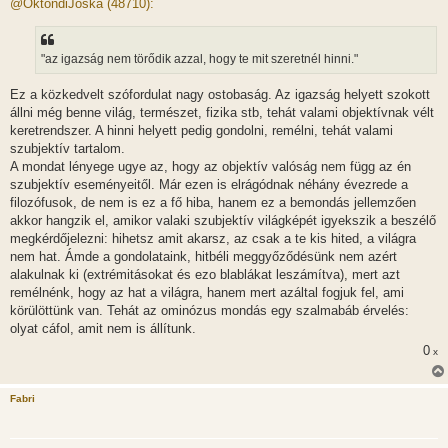
z
@OktondiJóska (48710):
z
á
s
z
"az igazság nem törődik azzal, hogy te mit szeretnél hinni."
ó
l
á
Ez a közkedvelt szófordulat nagy ostobaság. Az igazság helyett szokott
s
állni még benne világ, természet, fizika stb, tehát valami objektívnak vélt
keretrendszer. A hinni helyett pedig gondolni, remélni, tehát valami
szubjektív tartalom.
A mondat lényege ugye az, hogy az objektív valóság nem függ az én
szubjektív eseményeitől. Már ezen is elrágódnak néhány évezrede a
filozófusok, de nem is ez a fő hiba, hanem ez a bemondás jellemzően
akkor hangzik el, amikor valaki szubjektív világképét igyekszik a beszélő
megkérdőjelezni: hihetsz amit akarsz, az csak a te kis hited, a világra
nem hat. Ámde a gondolataink, hitbéli meggyőződésünk nem azért
alakulnak ki (extrémitásokat és ezo blablákat leszámítva), mert azt
remélnénk, hogy az hat a világra, hanem mert azáltal fogjuk fel, ami
körülöttünk van. Tehát az ominózus mondás egy szalmabáb érvelés:
olyat cáfol, amit nem is állítunk.
0
x
Fabri