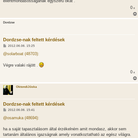
ellentmondásosságának egyszerű okát .
0
x
Dordzse
Dordzse-nak feltett kérdések
H
2012.06.06. 15:25
o
z
@solarboat (48703):
z
á
s
Végre valaki rájött .
z
ó
0
x
l
á
s
OktondiJóska
Dordzse-nak feltett kérdések
H
2012.06.06. 15:41
o
z
@osamuka (48694):
z
á
s
ha a saját tapasztalásom által érzékelném amit mondasz, akkor sem
z
tartanám általános igazságnak amely vonatkoztatható az egész világra.
ó