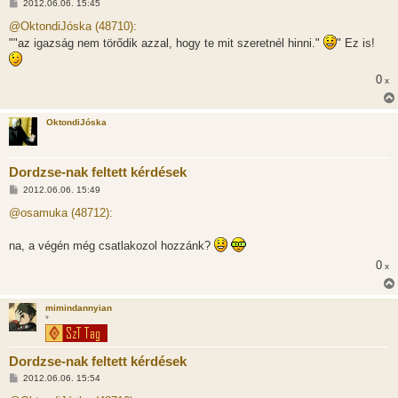
H
2012.06.06. 15:45
o
z
@OktondiJóska (48710):
z
""az igazság nem törődik azzal, hogy te mit szeretnél hinni."
" Ez is!
á
s
z
ó
0
x
l
á
s
OktondiJóska
Dordzse-nak feltett kérdések
H
2012.06.06. 15:49
o
z
@osamuka (48712):
z
á
s
na, a végén még csatlakozol hozzánk?
z
ó
0
x
l
á
s
mimindannyian
*
Dordzse-nak feltett kérdések
H
2012.06.06. 15:54
o