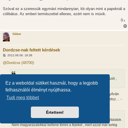
Szóval ez a szeressük egymást mindannyian, kb olyan mint a papoknál a
cölibátus. Az emberi természettel ellenes, ezért nem is müxik.
0
x
Gábor
Dordzse-nak feltett kérdések
H
2012.06.06. 18:38
o
z
@Dordzse (48700):
z
á
s
z
Aki az egyetemes szeretetről beszél , az vagy nem tudja mit beszél ,
ó
Ez a weboldal sütiket használ, hogy a legjobb
l
vagy megtapasztalta.
á
felhasználói élményt nyújthassa.
s
Számodra a szeretet felfoghatatlan!? Ejh! Ha felfogható lenne, nyilván
Tudj meg többet
szembe kellene nézni azzal, hogy ki szeret téged, és te kit szeretsz... -
no comment.
Értettem!
Az embereknek nem magyarázatok kellenek , hanem élő tapasztalatok .
Nem magyarázatokkal kellene tömni a fejeket , mert azzal már torkig