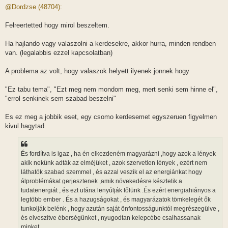
z
@Dordzse (48704):
z
á
s
Felreertetted hogy mirol beszeltem.
z
ó
l
Ha hajlando vagy valaszolni a kerdesekre, akkor hurra, minden rendben
á
van. (legalabbis ezzel kapcsolatban)
s
A problema az volt, hogy valaszok helyett ilyenek jonnek hogy
"Ez tabu tema", "Ezt meg nem mondom meg, mert senki sem hinne el",
"errol senkinek sem szabad beszelni"
Es ez meg a jobbik eset, egy csomo kerdesemet egyszeruen figyelmen
kivul hagytad.
És fordítva is igaz , ha én elkezdeném magyarázni ,hogy azok a lények
akik nekünk adták az elméjüket , azok szervetlen lények , ezért nem
láthatók szabad szemmel , és azzal veszik el az energiánkat hogy
álproblémákat gerjesztenek ,amik növekedésre késztetik a
tudatenergiát , és ezt utána lenyúlják tőlünk .És ezért energiahiányos a
legtöbb ember . És a hazugságokat , és magyarázatok tömkelegét ők
tunkolják belénk , hogy azután saját önfontosságunktól megrészegülve ,
és elveszítve éberségünket , nyugodtan kelepcébe csalhassanak
minket .