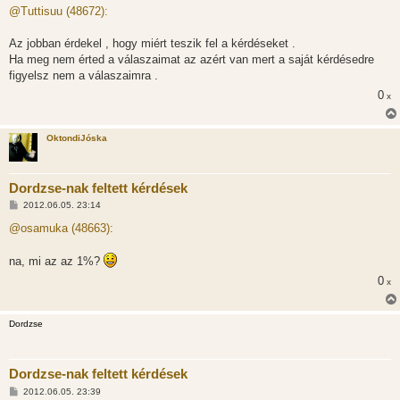
á
@Tuttisuu (48672):
s
Az jobban érdekel , hogy miért teszik fel a kérdéseket .
Ha meg nem érted a válaszaimat az azért van mert a saját kérdésedre
figyelsz nem a válaszaimra .
0
x
OktondiJóska
Dordzse-nak feltett kérdések
H
2012.06.05. 23:14
o
z
@osamuka (48663):
z
á
s
na, mi az az 1%?
z
ó
0
x
l
á
s
Dordzse
Dordzse-nak feltett kérdések
H
2012.06.05. 23:39