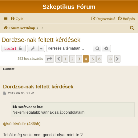
Szkeptikus Fórum
GyIK
Regisztráció
Belépés
K
Fórum kezdőlap
e
Dordzse-nak feltett kérdések
r
Keresés
Részletes keres
Lezárt
e
s
Oldal:
4
/
8
1
2
3
4
5
6
8
Előző
Követke
383 hozzászólás
…
é
Dordzse
s
Dordzse-nak feltett kérdések
H
2012.06.05. 21:41
o
z
z
sötétvödör írta:
á
s
Nekem legalább vannak saját gondolataim
z
ó
l
@sötétvödör (48655):
á
s
Tehát még senki nem gondolt olyat mint te ?