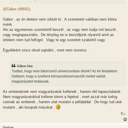
á
s
@Gábor (48691):
Gábor , az én életem nem siklott ki . A szeretetet valóban nem kilóra
mérik .
Aki az egyetemes szeretetről beszél , az vagy nem tudja mit beszél ,
vagy megtapasztalta . De tényleg ne is beszéljünk olyanról amit az
értelem nem tud felfogni . Vagy te egy szeretet szakértő vagy .
Egyébként sincs okod sajnálni , mert nem ismersz .
Gábor írta:
Tudtad, hogy nem tükörszerű univerzumban élünk? Az én feladatom
hobbym, hogy a szellemi környezetszennyezők mellet valódi
magyarázatot mutassak.
Az embereknek nem magyarázatok kellenek , hanem élő tapasztalatok .
Nem magyarázatokkal kellene tömni a fejeket , mert azzal már torkig
vannak az emberek , hanem utat mutatni a példáddal . De hogy tud utat
mutatni , aki lesajnál másokat .
0
x
Dordzse