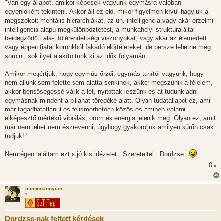
"Van egy állapot, amikor képesek vagyunk egymásra valóban
egyenlőként tekinteni. Akkor áll ez elő, mikor figyelmen kívül hagyjuk a
megszokott mentális hierarchiákat, az un. intelligencia vagy akár érzelmi
intelligencia alapú megkülönböztetést, a munkahelyi struktúra által
beidegződött alá-, fölérendeltségi viszonyokat, vagy akár az élemedett
vagy éppen fiatal korunkból fakadó előítéleteket, de persze lehetne még
sorolni, sok ilyet alakítottunk ki az idők folyamán.
Amikor megértjük, hogy egymás őrzői, egymás tanítói vagyunk, hogy
nem állunk sem felette sem alatta senkinek, akkor megszűnik a félelem,
akkor bensőségessé válik a lét, nyitottak leszünk és át tudunk adni
egymásnak mindent a pillanat töredéke alatt. Olyan tudatállapot ez, ami
már tagadhatatlanul és felismerhetően közös és amiben valami
elképesztő mértékű vibrálás, öröm és energia jelenik meg. Olyan ez, amit
már nem lehet nem észrevenni, úgyhogy gyakoroljuk amilyen sűrűn csak
tudjuk! "
Nemrégen találtam ezt a jó kis idézetet . Szeretettel : Dordzse .
0
x
mimindannyian
*
Dordzse-nak feltett kérdések