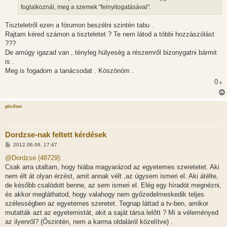
foglalkoznál, meg a szemek "felnyitogatásával".
Tiszteletről ezen a fórumon beszélni szintén tabu .
Rajtam kéred számon a tiszteletet ? Te nem látod a többi hozzászólást
???
De amúgy igazad van , tényleg hülyeség a részemről bizonygatni bármit
is .
Meg is fogadom a tanácsodat . Köszönöm .
0
x
piciloo
Dordzse-nak feltett kérdések
H
2012.06.06. 17:47
o
z
@Dordzse (48729):
z
Csak arra utaltam, hogy hiába magyarázod az egyetemes szeretetet. Aki
á
s
nem élt át olyan érzést, amit annak vélt ,az úgysem ismeri el. Aki átélte,
z
de később csalódott benne, az sem ismeri el. Elég egy híradót megnézni,
ó
l
és akkor megláthatod, hogy valahogy nem győzedelmeskedik teljes
á
szélességben az egyetemes szeretet. Tegnap láttad a tv-ben, amikor
s
mutatták azt az egyetemistát, akit a saját társa lelőtt ? Mi a véleményed
az ilyenről? (Őszintén, nem a karma oldaláról közelítve) .