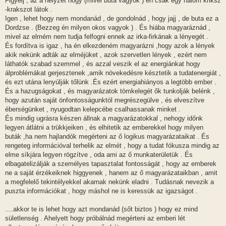
Figyelj , az a helyzet hogy (mivel buta vagyok ) én csak egy halom kriksz
-krakszot látok .
Igen , lehet hogy nem mondanád , de gondolnád , hogy jajj , de buta ez a
Dordzse . (Bezzeg én milyen okos vagyok ) . És hiába magyaráznád ,
mivel az elmém nem tudja felfogni ennek az irka-firkának a lényegét .
És fordítva is igaz , ha én elkezdeném magyarázni ,hogy azok a lények
akik nekünk adták az elméjüket , azok szervetlen lények , ezért nem
láthatók szabad szemmel , és azzal veszik el az energiánkat hogy
álproblémákat gerjesztenek ,amik növekedésre késztetik a tudatenergiát ,
és ezt utána lenyúlják tőlünk .És ezért energiahiányos a legtöbb ember .
És a hazugságokat , és magyarázatok tömkelegét ők tunkolják belénk ,
hogy azután saját önfontosságunktól megrészegülve , és elveszítve
éberségünket , nyugodtan kelepcébe csalhassanak minket .
És mindig ugrásra készen állnak a magyarázatokkal , nehogy időnk
legyen átlátni a trükkjeiken , és elhitetik az emberekkel hogy milyen
buták ,ha nem hajlandók megérteni az ő logikus magyarázataikat . És
rengeteg információval terhelik az elmét , hogy a tudat fókusza mindig az
elme síkjára legyen rögzítve , oda ami az ő munkaterületük . És
elbagatelizálják a személyes tapasztalat fontosságát , hogy az emberek
ne a saját érzékeiknek higgyenek , hanem az ő magyarázataikban , amit
a megfelelő tekintélyekkel akarnak nekünk eladni . Tudásnak nevezik a
puszta információkat , hogy máshol ne is keressük az igazságot .
....akkor te is lehet hogy azt mondanád (sőt biztos ) hogy ez mind
sületlenség . Ahelyett hogy próbálnád megérteni az emberi lét