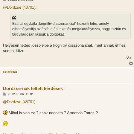
o
z
@Dordzse (48701):
z
á
s
z
Ezáltal egyfajta „kognitív disszonanciát” hozunk létre, amely
ó
l
elhomályosítja az érzékelésünket és megakadályozza, hogy tisztán és
á
tárgyilagosan lássuk a dolgokat.
s
Helyesen tetted idézőjelbe a kognitív disszonanciát, mert annak ehhez
semmi köze.
0
x
solarboat
Dordzse-nak feltett kérdések
H
2012.06.06. 15:01
o
z
@Dordzse (48701):
z
á
s
Mibol is van ez ? csak neeeem ? Armando Torres ?
z
ó
l
á
s