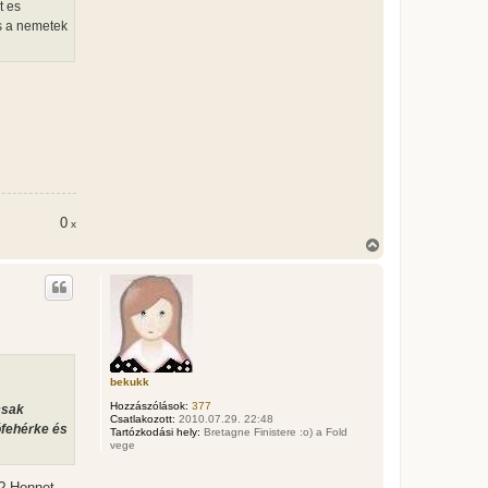
t es
es a nemetek
0
x
V
i
s
s
z
a
a
t
e
t
bekukk
e
Hozzászólások:
377
csak
j
Csatlakozott:
2010.07.29. 22:48
é
ófehérke és
Tartózkodási hely:
Bretagne Finistere :o) a Fold
r
vege
e
 ? Honnet