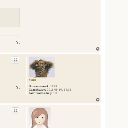
0
x
V
i
s
s
z
a
a
t
stark
e
t
Hozzászólások:
1279
0
x
e
Csatlakozott:
2011.08.30. 14:31
j
Tartózkodási hely:
UK
é
V
r
i
e
s
s
z
a
a
t