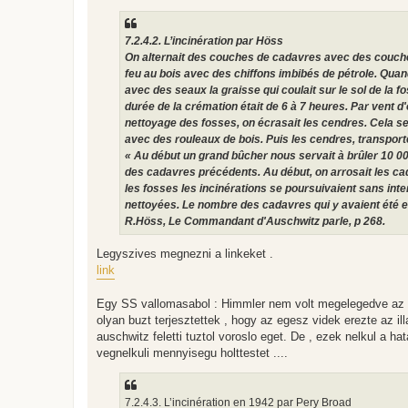
7.2.4.2. L’incinération par Höss
On alternait des couches de cadavres avec des couches 
feu au bois avec des chiffons imbibés de pétrole. Quand 
avec des seaux la graisse qui coulait sur le sol de la f
durée de la crémation était de 6 à 7 heures. Par vent d
nettoyage des fosses, on écrasait les cendres. Cela s
avec des rouleaux de bois. Puis les cendres, transporté
« Au début un grand bûcher nous servait à brûler 10 00
des cadavres précédents. Au début, on arrosait les cad
les fosses les incinérations se poursuivaient sans inte
nettoyées. Le nombre des cadavres qui y avaient été en
R.Höss, Le Commandant d'Auschwitz parle, p 268.
Legyszives megnezni a linkeket .
link
Egy SS vallomasabol : Himmler nem volt megelegedve az 
olyan buzt terjesztettek , hogy az egesz videk erezte az illa
auschwitz feletti tuztol voroslo eget. De , ezek nelkul a h
vegnelkuli mennyisegu holttestet ....
7.2.4.3. L’incinération en 1942 par Pery Broad