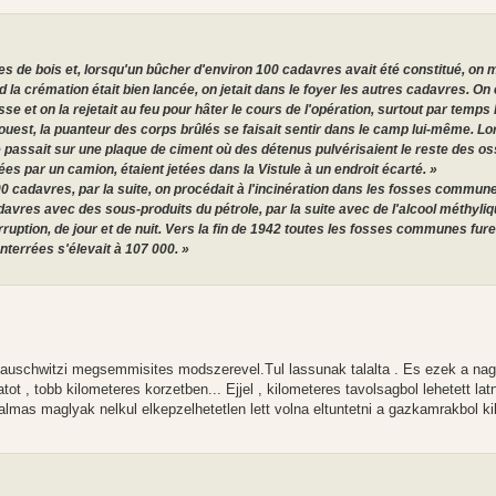
de bois et, lorsqu'un bûcher d'environ 100 cadavres avait été constitué, on me
la crémation était bien lancée, on jetait dans le foyer les autres cadavres. On 
osse et on la rejetait au feu pour hâter le cours de l'opération, surtout par temps
'ouest, la puanteur des corps brûlés se faisait sentir dans le camp lui-même. Lo
e passait sur une plaque de ciment où des détenus pulvérisaient le reste des 
es par un camion, étaient jetées dans la Vistule à un endroit écarté. »
0 cadavres, par la suite, on procédait à l'incinération dans les fosses commun
avres avec des sous-produits du pétrole, par la suite avec de l'alcool méthyli
rruption, de jour et de nuit. Vers la fin de 1942 toutes les fosses communes fure
terrées s'élevait à 107 000. »
auschwitzi megsemmisites modszerevel.Tul lassunak talalta . Es ezek a na
tot , tobb kilometeres korzetben... Ejjel , kilometeres tavolsagbol lehetett lat
atalmas maglyak nelkul elkepzelhetetlen lett volna eltuntetni a gazkamrakbol ki