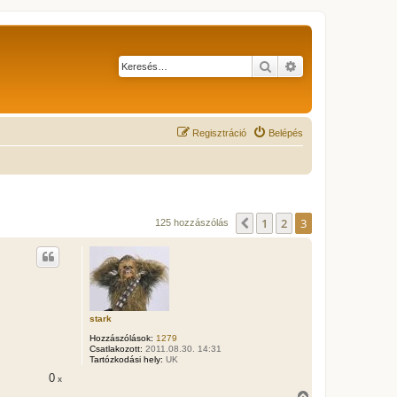
Keresés
Részletes keresés
Regisztráció
Belépés
1
2
3
Előző
125 hozzászólás
stark
Hozzászólások:
1279
Csatlakozott:
2011.08.30. 14:31
Tartózkodási hely:
UK
0
x
V