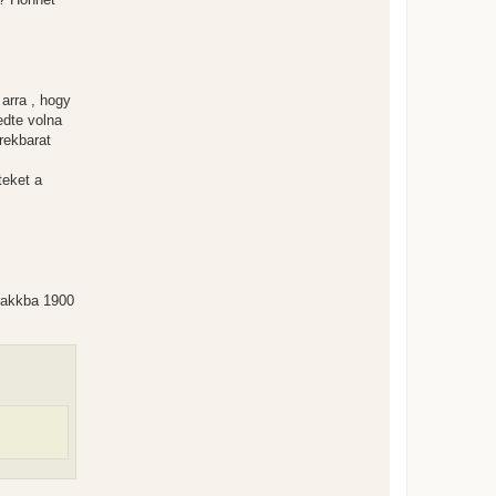
 arra , hogy
edte volna
rekbarat
teket a
arakkba 1900