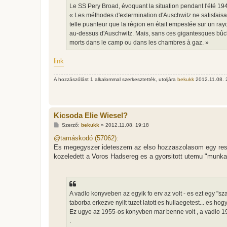
Le SS Pery Broad, évoquant la situation pendant l'été 194
« Les méthodes d'extermination d'Auschwitz ne satisfaisai
telle puanteur que la région en était empestée sur un rayo
au-dessus d'Auschwitz. Mais, sans ces gigantesques bûcher
morts dans le camp ou dans les chambres à gaz. »
link
A hozzászólást 1 alkalommal szerkesztették, utoljára
bekukk
2012.11.08. 2
Kicsoda Elie Wiesel?
H
Szerző:
bekukk
»
2012.11.08. 19:18
o
z
@tamáskodó (57062):
z
Es megegyszer ideteszem az elso hozzaszolasom egy reszle
á
s
kozeledett a Voros Hadsereg es a gyorsitott utemu "munka
z
ó
l
á
s
A vadlo konyveben az egyik fo erv az volt - es ezt egy "sz
taborba erkezve nyilt tuzet latott es hullaegetest... es hog
Ez ugye az 1955-os konyvben mar benne volt , a vadlo 198
.