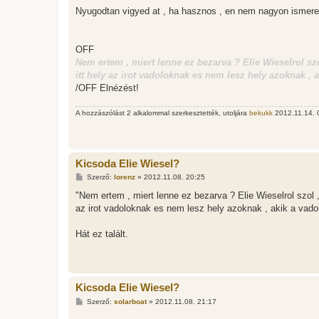
á
s
Nyugodtan vigyed at , ha hasznos , en nem nagyon ismere
z
ó
l
á
OFF
s
Nem ertem , miert lenne ez bezarva ? Elie Wieselrol szo
itt hely az irot vadoloknak es nem lesz hely azoknak , 
/OFF Elnézést!
A hozzászólást 2 alkalommal szerkesztették, utoljára
bekukk
2012.11.14. 0
Kicsoda Elie Wiesel?
H
Szerző:
lorenz
»
2012.11.08. 20:25
o
z
"Nem ertem , miert lenne ez bezarva ? Elie Wieselrol szol ,
z
az irot vadoloknak es nem lesz hely azoknak , akik a vadol
á
s
z
Hát ez talált.
ó
l
á
s
Kicsoda Elie Wiesel?
H
Szerző:
solarboat
»
2012.11.08. 21:17
o
z