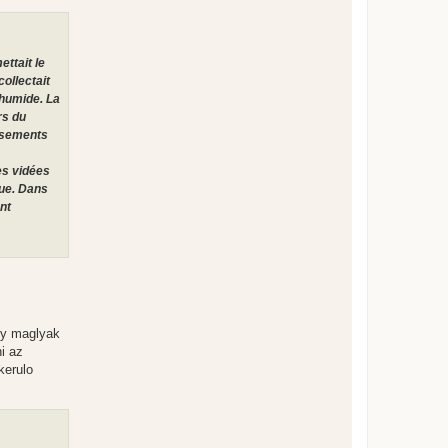
ttait le
collectait
 humide. La
rs du
ossements
es vidées
que. Dans
nt
gy maglyak
ni az
kerulo