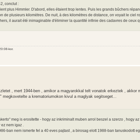
2, conclut :
ent plus Himmler. D'abord, elles étaient trop lentes. Puis les grands bûchers répa
n de plusieurs kilomètres. De nuit, à des kilomètres de distance, on voyait le ciel 
s, il aurait été inimaginable d'éliminer la quantité infinie des cadavres de ceux q
0:08-kor.
tet , mert 1944-ben , amikor a magyarokkal telt vonatok erkeztek , akkor 
" megkovetelte a krematoriumokon kivul a maglyak segitseget...
akerto" meg is erositette - hogy az inkriminalt muben arrol beszel a szerzo , hogy az
y ez nem igaz .
6-ban nem ismerte fel a 40 eves pajtast , a birosag elott 1988-ban tanuskodott eg