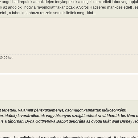
z angol hadirepulok annakidejen fenykepeztek a meg ki nem uritett tabor vegnapjai
 az angolok , hogy a "nyomokat" takaritottak. A Voros Hadsereg mar kozeledett , 
tni , a tabor kulonbozo reszein semmisitettek meg , kint...
0:09-kor.
rt tehettek, valamint pénzküldeményt, csomagot kaphattak időközönkénti
rtékűek) levásárolhatták vagy bizonyos szolgáltatásokra válthatták be. Nem 
k is a táborban. Dyna Gottliebova Babbit dekorálta az óvoda falát Walt Disney H
etnem , ha belinkelned ezeknek az informacioknak az eredetet. Ez kurucinfo