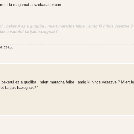
m itt ki magamat a szokasaitokban .
l , bekerul ez a gugliba , miert maradna felbe , amig ki nincs vesezve ? 
akik a vadolot tartjak hazugnak?
8:55-kor.
 bekerul ez a gugliba , miert maradna felbe , amig ki nincs vesezve ? Miert les
ot tartjak hazugnak? "