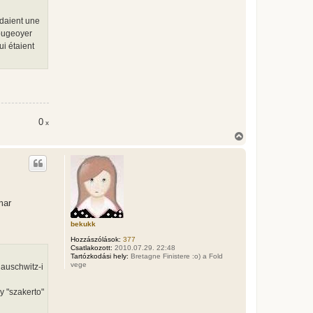
ndaient une
rougeoyer
ui étaient
0
x
V
i
s
s
z
a
a
mar
t
e
t
bekukk
e
Hozzászólások:
377
j
Csatlakozott:
2010.07.29. 22:48
é
Tartózkodási hely:
Bretagne Finistere :o) a Fold
r
vege
 auschwitz-i
e
y "szakerto"