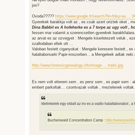
jon?
Ovoda?????
https://www.google.fr/search?hl=fr&q=au ..
Gyerekek barakkja volt az , es csak azert oriztek oket , me
Dina Babbit es A hofeherke es a 7 torpe az ugy volt , h
fessen mar valamit a szerencsetlen gyerekek barakkfalara
az arvat es az ozvegyet : Mengele kiserletezett veluk , ez
szallodaban eltek ott ...
Valoban festett ciganyokat : Mengele keresere festett , es 
halaltaborsarki Papir-iroszerben... a Mengeleek adtak neki
http://www.forensicgenealogy.info/image ... traits.jpg
Es nem volt etterem sem , es penz sem , es papir sem : ak
embert parkoltak… csontvazak voltak , meztelenek voltak.
Idelinkelek egy oldalt az iro es a vadlo halaltaborabol , a f
Buchenwald Concentration Camp :
http://www.jewishvi