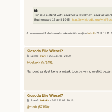
___________
Tudsz-e eletkort kotni ezekhez a testekhez , ezek az arcok
Buchenwald 16 avril 1945 :
http://fr.wikipedia.org/wiki/B
A hozzászólást 3 alkalommal szerkesztették, utoljára
bekukk
2012.11.11. 0
Kicsoda Elie Wiesel?
H
Szerző:
stark
»
2012.11.08. 20:09
o
z
@bekukk (57149):
z
á
s
Na, pont az ilyet kéne a másik topicba vinni, mielőtt bezárj
z
ó
l
á
s
Kicsoda Elie Wiesel?
H
Szerző:
bekukk
»
2012.11.08. 20:16
o
z
@stark (57150):
z