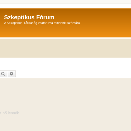
Szkeptikus Fórum
A Szkeptikus Társaság vitafóruma mindenki számára
Keresés
Részletes keresés
s nő lennék...