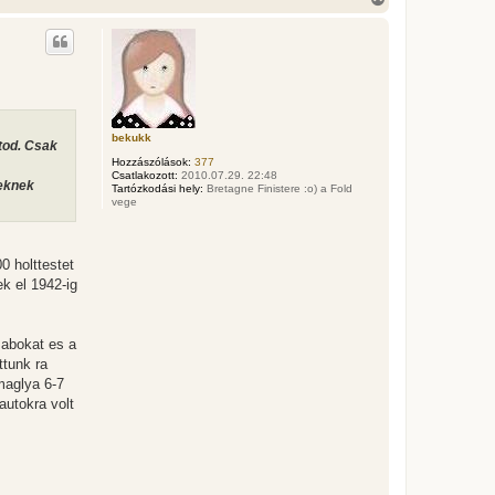
i
s
s
z
a
a
t
e
t
bekukk
atod. Csak
e
Hozzászólások:
377
j
Csatlakozott:
2010.07.29. 22:48
é
yeknek
Tartózkodási hely:
Bretagne Finistere :o) a Fold
r
vege
e
0 holttestet
ek el 1942-ig
sabokat es a
ttunk ra
maglya 6-7
autokra volt