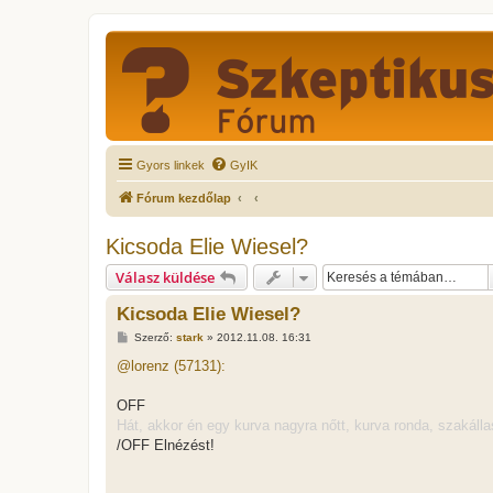
Gyors linkek
GyIK
Fórum kezdőlap
Kicsoda Elie Wiesel?
Válasz küldése
Kicsoda Elie Wiesel?
H
Szerző:
stark
»
2012.11.08. 16:31
o
z
@lorenz (57131):
z
á
s
OFF
z
Hát, akkor én egy kurva nagyra nőtt, kurva ronda, szakálla
ó
l
/OFF Elnézést!
á
s