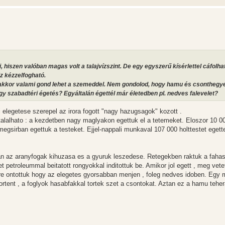
 hiszen valóban magas volt a talajvízszint. De egy egyszerű kísérlettel cáfolh
Ez kézzelfogható.
 akkor valami gond lehet a szemeddel. Nem gondolod, hogy hamu és csontheg
gy szabadtéri égetés? Egyáltalán égettél már életedben pl. nedves falevelet?
i elegetese szerepel az irora fogott "nagy hazugsagok" kozott .
alalhato : a kezdetben nagy maglyakon egettuk el a tetemeket. Eloszor 10 00
omegsirban egettuk a testeket. Ejjel-nappali munkaval 107 000 holttestet egett
an az aranyfogak kihuzasa es a gyuruk leszedese. Retegekben raktuk a faha
et petroleummal beitatott rongyokkal inditottuk be. Amikor jol egett , meg vete
tuzre ontottuk hogy az elegetes gyorsabban menjen , foleg nedves idoben. Egy 
tortent , a foglyok hasabfakkal tortek szet a csontokat. Aztan ez a hamu teher