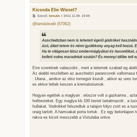
Kicsoda Elie Wiesel?
H
Szerző:
bekukk
»
2012.11.08. 19:06
o
z
@tamáskodó (57062):
z
á
s
z
Auschwitzban nem is lehetett égető gödröket használni,
ó
l
ásó, állati tetem és némi gyúlékony anyag kell hozzá. 
á
Ha te világosan látsz embermáglyákat és hasonlókat,
s
kellett volna maradniuk ezután? És mennyi időbe telt e
Erre szeretnek valaszolni , mert a tetemek szabad eg alatt
Az alabbi reszletben az auschwitzi parancsnok vallomasa t
. Utana , amikor az elso tomegsir kiurult , akkor az ures t
es ekkor lettek keszen a krematoriumok.
Hogyan egettek a maglyan : eloszor volt a gazkamra , azt
holttesteket. Egy maglya kb 100 testet tartalmazott , a tuz
hullakat. Vodrokkel felszedtuk a talajon folyo zsirt es a 
oraig tartott. A hamvakat porra tortuk . Ez egy betonlapon 
rakva es kicsit messzebb a Vistulaba ontve