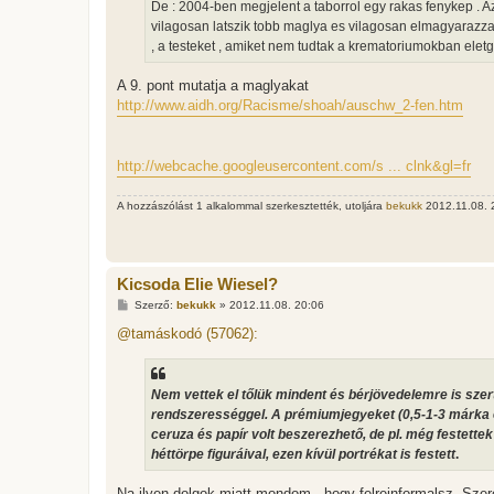
De : 2004-ben megjelent a taborrol egy rakas fenykep . A
vilagosan latszik tobb maglya es vilagosan elmagyarazzak
, a testeket , amiket nem tudtak a krematoriumokban eletge
A 9. pont mutatja a maglyakat
http://www.aidh.org/Racisme/shoah/auschw_2-fen.htm
http://webcache.googleusercontent.com/s ... clnk&gl=fr
A hozzászólást 1 alkalommal szerkesztették, utoljára
bekukk
2012.11.08. 2
Kicsoda Elie Wiesel?
H
Szerző:
bekukk
»
2012.11.08. 20:06
o
z
@tamáskodó (57062):
z
á
s
z
Nem vettek el tőlük mindent és bérjövedelemre is sze
ó
l
rendszerességgel. A prémiumjegyeket (0,5-1-3 márka é
á
ceruza és papír volt beszerezhető, de pl. még festette
s
héttörpe figuráival, ezen kívül portrékat is festett
.
Na ilyen dolgok miatt mondom , hogy felreinformalsz. Szer