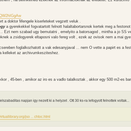
. 0QW2hIGgAw
rt a doktor Mengele kiserleteket vegzett veluk .
ogy
a gyerekekkel fogvatartott felnott halaltabortarsnok kertek meg a festonot
… Ezt nem szabad ugy bemutatni , emelyito a batorsagod , mintha a jo SS v
eknek a zsidogyerek eltaposni valo fereg volt , ezek az ovisok nem a mai gye
csereben foglalkozhatott a vak edesanyjaval ... nem O vette a papirt es a fes
 a kelleket az archivumkesziteshez.
kor , 45-ben , amikor az iro es a vadlo talalkoztak , akkor egy 500 m2-es b
elszabaditas napjan igy nezett ki a helyzet . Ott 30 ks-ra lefogyott felnottek voltak...
rtuallibrary.org/jso ... chtoc.html