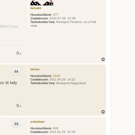
e
t
bekukk
e
Hozzászólások:
377
j
Csatlakozott:
2010.07.29. 22:48
é
Tartózkodási hely:
Bretagne Finistere :o) a Fold
r
vege
Miert lesz
e
0
x
V
i
s
lorenz
s
z
Hozzászólások:
3119
Csatlakozott:
2011.06.29. 14:22
a
z itt hely
Tartózkodási hely:
Budapest-Nagyvárad
a
t
e
t
e
j
0
x
é
V
r
i
e
s
solarboat
s
z
Hozzászólások:
928
Csatlakozott:
2011.01.29. 23:28
a