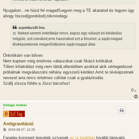
á
s
Nyugalom...ne húzd fel magad!Legyen meg a TE akaratod és legyen úgy
ahogy hiszed(gondolod),tökmindegy.
szpetikus30 írta:
Neked semmi önkritikád nincs ,kapsz egy választ és kihátrálsz
mögüle ,ezt csinálod,erre használod ezt a fórumot ,a saját magad
tévképzeteinek megerősítésére saját magad által.
Önkritikám van bőven.
Nem kaptam még értelmes válaszokat csak fikázó kritikákat.
Tőlem kihátrálást még nem láttál,ellentétben azokkal akik sértegetéssel
próbálnak megválaszolni néhány egyszerű kérdést.Amit te tévképzetnek
nevezel arra nincs értelmes cáfolat csak a gyalázkodás.
Szállj vissza földre a Józsi bácsihoz!
0
x
Szilágyi András
*
Antigravitáció
H
2016.08.07. 12:25
o
z
Faraday-korongot legyetek szívesek
az új topikban
tovább tárgyalni.