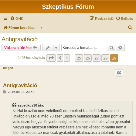
Szkeptikus Fórum
GyIK
Regisztráció
Belépés
K
Fórum kezdőlap
e
Antigravitáció
r
Keresés
Részlet
Válasz küldése
e
s
Oldal:
29
/
29
1
25
26
27
28
29
Előző
1425 hozzászólás
…
é
idegen
s
Antigravitáció
H
2016.08.02. 23:52
o
z
z
szpetikus30 írta:
á
s
Hát te aztán nem véletlenül érdemelted ki a sufnifizikus címert
z
.Inkább olvasd el még 70 szer Einstein munkásságát ,tudod pont azt
ó
l
vette észre hogy a fénysebességhez képest nem lehet tovább gyorsulni
á
,vagyis egy abszolút értéket vett észre amihez képest ,rohadtul nem a
s
földhöz képest ,az már csak gyakorlati alkalmazása a tételnek. Baromi