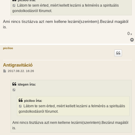
á
s
Látom te sem érted, miért kellett lezárni a felmérés a spirituális
z
gondolkodásról fórumot.
ó
l
á
Ami nincs tisztázva azt nem kellene lezárni(szerintem).Bezárul magától
s
is.
0
x
piciloo
Antigravitáció
H
2017.08.22. 16:26
o
z
z
idegen írta:
á
s
z
ó
l
piciloo írta:
á
Látom te sem érted, miért kellett lezárni a felmérés a spirituális
s
gondolkodásról fórumot.
Ami nincs tisztázva azt nem kellene lezárni(szerintem).Bezárul magától
is.