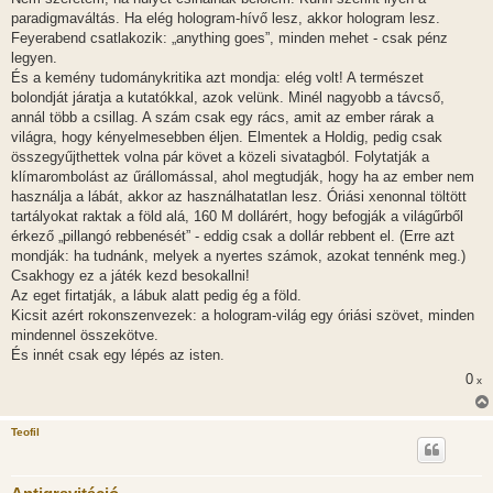
paradigmaváltás. Ha elég hologram-hívő lesz, akkor hologram lesz.
Feyerabend csatlakozik: „anything goes”, minden mehet - csak pénz
legyen.
És a kemény tudománykritika azt mondja: elég volt! A természet
bolondját járatja a kutatókkal, azok velünk. Minél nagyobb a távcső,
annál több a csillag. A szám csak egy rács, amit az ember rárak a
világra, hogy kényelmesebben éljen. Elmentek a Holdig, pedig csak
összegyűjthettek volna pár követ a közeli sivatagból. Folytatják a
klímarombolást az űrállomással, ahol megtudják, hogy ha az ember nem
használja a lábát, akkor az használhatatlan lesz. Óriási xenonnal töltött
tartályokat raktak a föld alá, 160 M dollárért, hogy befogják a világűrből
érkező „pillangó rebbenését” - eddig csak a dollár rebbent el. (Erre azt
mondják: ha tudnánk, melyek a nyertes számok, azokat tennénk meg.)
Csakhogy ez a játék kezd besokallni!
Az eget firtatják, a lábuk alatt pedig ég a föld.
Kicsit azért rokonszenvezek: a hologram-világ egy óriási szövet, minden
mindennel összekötve.
És innét csak egy lépés az isten.
0
x
Teofil