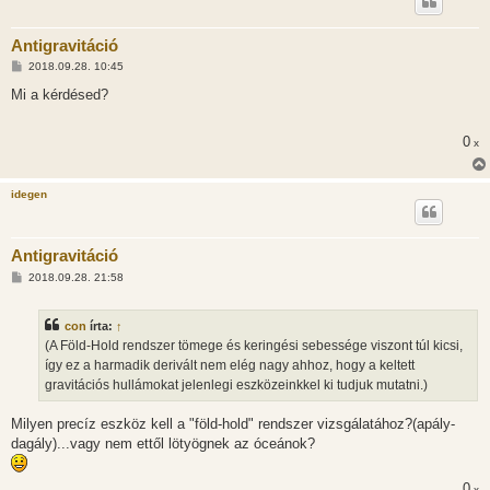
Antigravitáció
H
2018.09.28. 10:45
o
z
Mi a kérdésed?
z
á
s
0
x
z
ó
l
á
idegen
s
Antigravitáció
H
2018.09.28. 21:58
o
z
z
con
írta:
↑
á
s
(A Föld-Hold rendszer tömege és keringési sebessége viszont túl kicsi,
z
így ez a harmadik derivált nem elég nagy ahhoz, hogy a keltett
ó
l
gravitációs hullámokat jelenlegi eszközeinkkel ki tudjuk mutatni.)
á
s
Milyen precíz eszköz kell a "föld-hold" rendszer vizsgálatához?(apály-
dagály)...vagy nem ettől lötyögnek az óceánok?
0
x