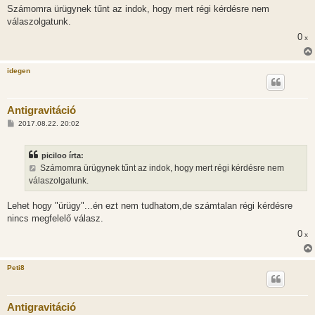
Számomra ürügynek tűnt az indok, hogy mert régi kérdésre nem
válaszolgatunk.
0
x
idegen
Antigravitáció
H
2017.08.22. 20:02
o
z
z
piciloo írta:
á
s
Számomra ürügynek tűnt az indok, hogy mert régi kérdésre nem
z
válaszolgatunk.
ó
l
á
Lehet hogy "ürügy"...én ezt nem tudhatom,de számtalan régi kérdésre
s
nincs megfelelő válasz.
0
x
Peti8
Antigravitáció