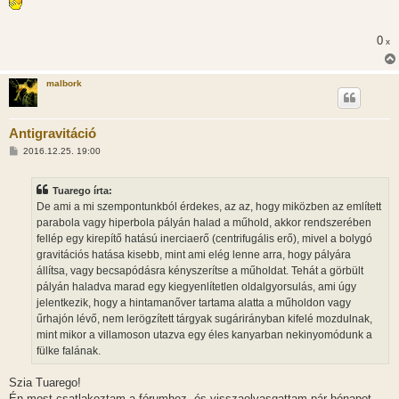
z
á
s
0
x
z
ó
l
á
malbork
s
Antigravitáció
H
2016.12.25. 19:00
o
z
z
Tuarego írta:
á
s
De ami a mi szempontunkból érdekes, az az, hogy miközben az említett
z
parabola vagy hiperbola pályán halad a műhold, akkor rendszerében
ó
l
fellép egy kirepítő hatású inerciaerő (centrifugális erő), mivel a bolygó
á
gravitációs hatása kisebb, mint ami elég lenne arra, hogy pályára
s
állítsa, vagy becsapódásra kényszerítse a műholdat. Tehát a görbült
pályán haladva marad egy kiegyenlítetlen oldalgyorsulás, ami úgy
jelentkezik, hogy a hintamanőver tartama alatta a műholdon vagy
űrhajón lévő, nem lerögzített tárgyak sugárirányban kifelé mozdulnak,
mint mikor a villamoson utazva egy éles kanyarban nekinyomódunk a
fülke falának.
Szia Tuarego!
Én most csatlakoztam a fórumhoz, és visszaolvasgattam pár hónapot.