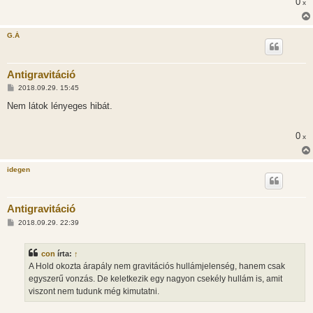
0
s
x
G.Á
Antigravitáció
H
2018.09.29. 15:45
o
z
Nem látok lényeges hibát.
z
á
s
0
x
z
ó
l
á
idegen
s
Antigravitáció
H
2018.09.29. 22:39
o
z
z
con
írta:
↑
á
s
A Hold okozta árapály nem gravitációs hullámjelenség, hanem csak
z
egyszerű vonzás. De keletkezik egy nagyon csekély hullám is, amit
ó
l
viszont nem tudunk még kimutatni.
á
s