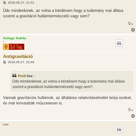
H
2018.09.27. 21:51
o
z
Üdv mindenkinek, az volna a kérdésem hogy a tudomány mai állása
z
szerint a gravitáció hullámtermészetű vagy sem?
á
s
0
x
z
ó
l
á
Szilágyi András
s
*
Antigravitáció
H
2018.09.27. 22:46
o
z
z
Peti8
írta:
↑
á
s
Üdv mindenkinek, az volna a kérdésem hogy a tudomány mai állása
z
szerint a gravitáció hullámtermészetű vagy sem?
ó
l
á
Vannak gravitációs hullámok, az általános relativitáselmélet leírja ezeket,
s
és már kimutatták műszeresen is.
0
x
con