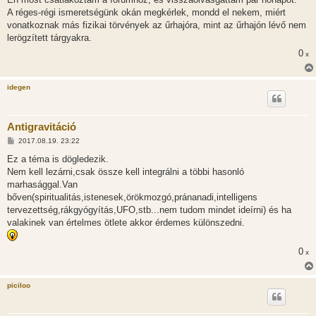
A réges-régi ismeretségünk okán megkérlek, mondd el nekem, miért
vonatkoznak más fizikai törvények az űrhajóra, mint az űrhajón lévő nem
lerögzített tárgyakra.
0
x
idegen
Antigravitáció
H
2017.08.19. 23:22
o
z
Ez a téma is dögledezik.
z
Nem kell lezárni,csak össze kell integrálni a többi hasonló
á
s
marhasággal.Van
z
bőven(spiritualitás,istenesek,örökmozgó,pránanadi,intelligens
ó
l
tervezettség,rákgyógyítás,UFO,stb...nem tudom mindet ideírni) és ha
á
valakinek van értelmes ötlete akkor érdemes különszedni.
s
0
x
piciloo