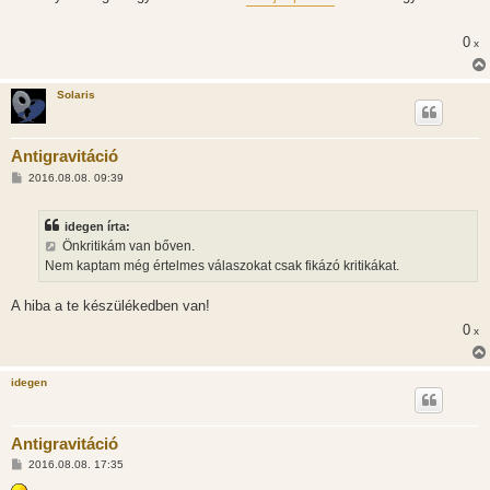
z
á
s
0
x
z
ó
l
á
Solaris
s
Antigravitáció
H
2016.08.08. 09:39
o
z
z
idegen írta:
á
s
Önkritikám van bőven.
z
Nem kaptam még értelmes válaszokat csak fikázó kritikákat.
ó
l
á
A hiba a te készülékedben van!
s
0
x
idegen
Antigravitáció
H
2016.08.08. 17:35
o
z