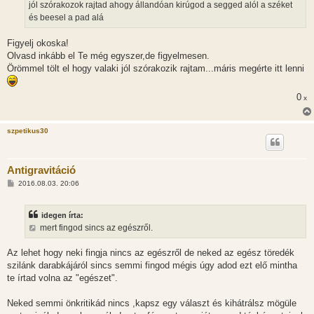
jól szórakozok rajtad ahogy állandóan kirúgod a segged alól a széket
és beesel a pad alá
Figyelj okoska!
Olvasd inkább el Te még egyszer,de figyelmesen.
Örömmel tölt el hogy valaki jól szórakozik rajtam...máris megérte itt lenni
0
x
szpetikus30
Antigravitáció
H
2016.08.03. 20:06
o
z
z
idegen írta:
á
s
mert fingod sincs az egészről.
z
ó
l
Az lehet hogy neki fingja nincs az egészről de neked az egész töredék
á
szilánk darabkájáról sincs semmi fingod mégis úgy adod ezt elő mintha
s
te írtad volna az "egészet".
Neked semmi önkritikád nincs ,kapsz egy választ és kihátrálsz mögüle