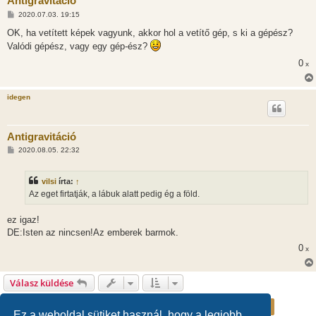
Antigravitáció
H
2020.07.03. 19:15
o
z
OK, ha vetített képek vagyunk, akkor hol a vetítő gép, s ki a gépész?
z
Valódi gépész, vagy egy gép-ész?
á
s
0
x
z
ó
l
á
idegen
s
Antigravitáció
H
2020.08.05. 22:32
o
z
z
vilsi
írta:
↑
á
s
Az eget firtatják, a lábuk alatt pedig ég a föld.
z
ó
l
ez igaz!
á
DE:Isten az nincsen!Az emberek barmok.
s
0
x
Válasz küldése
Oldal:
29
/
29
1
25
26
27
28
29
Előző
1425 hozzászólás
…
Ez a weboldal sütiket használ, hogy a legjobb