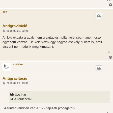
con
Antigravitáció
H
2018.09.28. 22:21
o
z
A Hold okozta árapály nem gravitációs hullámjelenség, hanem csak
z
egyszerű vonzás. De keletkezik egy nagyon csekély hullám is, amit
á
s
viszont nem tudunk még kimutatni.
z
0
ó
x
l
á
s
szabiku
Antigravitáció
H
2018.09.29. 13:30
o
z
z
G.Á írta:
á
s
Mi a kérdésed?
z
ó
l
Szerinted rendben van a 16.2 fejezeti propagátor?
á