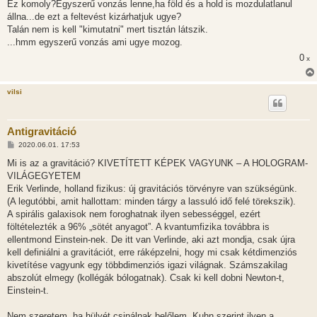
Ez komoly?Egyszerű vonzás lenne,ha föld és a hold is mozdulatlanul
állna...de ezt a feltevést kizárhatjuk ugye?
Talán nem is kell "kimutatni" mert tisztán látszik.
...hmm egyszerű vonzás ami ugye mozog.
0
x
vilsi
Antigravitáció
H
2020.06.01. 17:53
o
z
Mi is az a gravitáció? KIVETÍTETT KÉPEK VAGYUNK – A HOLOGRAM-
z
VILÁGEGYETEM
á
s
Erik Verlinde, holland fizikus: új gravitációs törvényre van szükségünk.
z
(A legutóbbi, amit hallottam: minden tárgy a lassuló idő felé törekszik).
ó
l
A spirális galaxisok nem foroghatnak ilyen sebességgel, ezért
á
föltételezték a 96% „sötét anyagot”. A kvantumfizika továbbra is
s
ellentmond Einstein-nek. De itt van Verlinde, aki azt mondja, csak újra
kell definiálni a gravitációt, erre ráképzelni, hogy mi csak kétdimenziós
kivetítése vagyunk egy többdimenziós igazi világnak. Számszakilag
abszolút elmegy (kollégák bólogatnak). Csak ki kell dobni Newton-t,
Einstein-t.
Nem szeretem, ha hülyét csinálnak belőlem. Kuhn szerint ilyen a