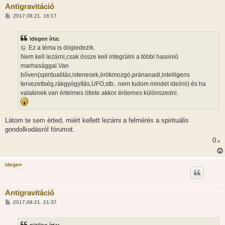
Antigravitáció
H
2017.08.21. 16:17
o
z
z
idegen írta:
á
s
Ez a téma is dögledezik.
z
Nem kell lezárni,csak össze kell integrálni a többi hasonló
ó
l
marhasággal.Van
á
bőven(spiritualitás,istenesek,örökmozgó,pránanadi,intelligens
s
tervezettség,rákgyógyítás,UFO,stb...nem tudom mindet ideírni) és ha
valakinek van értelmes ötlete akkor érdemes különszedni.
Látom te sem érted, miért kellett lezárni a felmérés a spirituális
gondolkodásról fórumot.
0
x
idegen
Antigravitáció
H
2017.08.21. 21:37
o
z
z
piciloo írta: