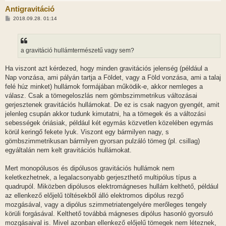
Antigravitáció
H
2018.09.28. 01:14
o
z
z
á
s
a gravitáció hullámtermészetű vagy sem?
z
ó
l
Ha viszont azt kérdezed, hogy minden gravitációs jelenség (például a
á
Nap vonzása, ami pályán tartja a Földet, vagy a Föld vonzása, ami a talaj
s
felé húz minket) hullámok formájában működik-e, akkor nemleges a
válasz. Csak a tömegeloszlás nem gömbszimmetrikus változásai
gerjesztenek gravitációs hullámokat. De ez is csak nagyon gyengét, amit
jelenleg csupán akkor tudunk kimutatni, ha a tömegek és a változási
sebességek óriásiak, például két egymás közvetlen közelében egymás
körül keringő fekete lyuk. Viszont egy bármilyen nagy, s
gömbszimmetrikusan bármilyen gyorsan pulzáló tömeg (pl. csillag)
egyáltalán nem kelt gravitációs hullámokat.
Mert monopólusos és dipólusos gravitációs hullámok nem
keletkezhetnek, a legalacsonyabb gerjeszthető multipólus típus a
quadrupól. Miközben dipólusos elektromágneses hullám kelthető, például
az ellenkező előjelű töltésekből álló elektromos dipólus rezgő
mozgásával, vagy a dipólus szimmetriatengelyére merőleges tengely
körüli forgásával. Kelthető továbbá mágneses dipólus hasonló gyorsuló
mozgásaival is. Mivel azonban ellenkező előjelű tömegek nem léteznek,