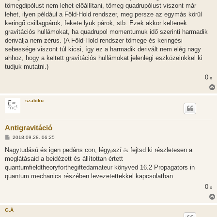
tömegdipólust nem lehet előállítani, tömeg quadrupólust viszont már
lehet, ilyen például a Föld-Hold rendszer, meg persze az egymás körül
keringő csillagpárok, fekete lyuk párok, stb. Ezek akkor keltenek
gravitációs hullámokat, ha quadrupol momentumuk idő szerinti harmadik
deriválja nem zérus. (A Föld-Hold rendszer tömege és keringési
sebessége viszont túl kicsi, így ez a harmadik derivált nem elég nagy
ahhoz, hogy a keltett gravitációs hullámokat jelenlegi eszközeinkkel ki
tudjuk mutatni.)
0
x
szabiku
Antigravitáció
H
2018.09.28. 06:25
o
z
Nagytudású és igen pedáns con, légy
szí
fejtsd ki részletesen a
p
és
z
meglátásaid a beidézett és állítottan értett
á
s
quantumfieldtheoryforthegiftedamateur könyved 16.2 Propagators in
z
quantum mechanics részében levezetettekkel kapcsolatban.
ó
l
0
x
á
s
G.Á