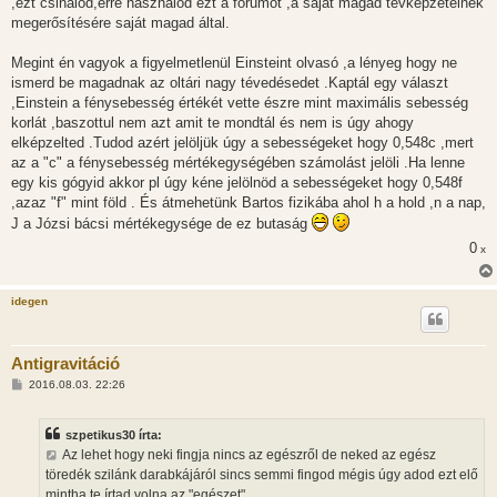
,ezt csinálod,erre használod ezt a fórumot ,a saját magad tévképzeteinek
megerősítésére saját magad által.
Megint én vagyok a figyelmetlenül Einsteint olvasó ,a lényeg hogy ne
ismerd be magadnak az oltári nagy tévedésedet .Kaptál egy választ
,Einstein a fénysebesség értékét vette észre mint maximális sebesség
korlát ,baszottul nem azt amit te mondtál és nem is úgy ahogy
elképzelted .Tudod azért jelöljük úgy a sebességeket hogy 0,548c ,mert
az a "c" a fénysebesség mértékegységében számolást jelöli .Ha lenne
egy kis gógyid akkor pl úgy kéne jelölnöd a sebességeket hogy 0,548f
,azaz "f" mint föld . És átmehetünk Bartos fizikába ahol h a hold ,n a nap,
J a Józsi bácsi mértékegysége de ez butaság
0
x
idegen
Antigravitáció
H
2016.08.03. 22:26
o
z
z
szpetikus30 írta:
á
s
Az lehet hogy neki fingja nincs az egészről de neked az egész
z
töredék szilánk darabkájáról sincs semmi fingod mégis úgy adod ezt elő
ó
l
mintha te írtad volna az "egészet".