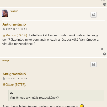
Gábor
Antigravitáció
H
2012.12.12. 12:51
o
z
@Morcos (59756):
Feltettem két kérdést, tudsz rájuk válaszolni vagy
z
sem? Szerinted mivé bomlanak el ezek a részecskék? Van tömege a
á
s
virtuális részecskének?
z
0
ó
x
l
á
s
ennyi
Antigravitáció
H
2012.12.12. 12:58
o
z
@Gábor (59757):
z
á
s
z
Van tömege a virtuális részecskének?
ó
l
á
Bocs, hogy belekotyogok, nyilvan virtualis a tomege is.
s