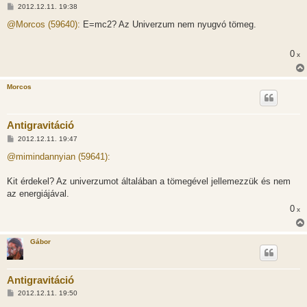
H
2012.12.11. 19:38
o
z
@Morcos (59640):
E=mc2? Az Univerzum nem nyugvó tömeg.
z
á
s
0
x
z
ó
l
á
Morcos
s
Antigravitáció
H
2012.12.11. 19:47
o
z
@mimindannyian (59641):
z
á
s
Kit érdekel? Az univerzumot általában a tömegével jellemezzük és nem
z
az energiájával.
ó
l
0
x
á
s
Gábor
Antigravitáció
H
2012.12.11. 19:50
o