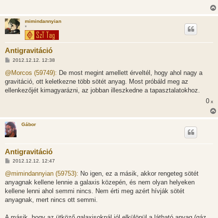
mimindannyian
*
Antigravitáció
H
2012.12.12. 12:38
o
z
@Morcos (59749):
De most megint amellett érveltél, hogy ahol nagy a
z
gravitáció, ott keletkezne több sötét anyag. Most próbáld meg az
á
s
ellenkezőjét kimagyarázni, az jobban illeszkedne a tapasztalatokhoz.
z
0
ó
x
l
á
s
Gábor
Antigravitáció
H
2012.12.12. 12:47
o
z
@mimindannyian (59753):
No igen, ez a másik, akkor rengeteg sötét
z
anyagnak kellene lennie a galaxis közepén, és nem olyan helyeken
á
s
kellene lenni ahol semmi nincs. Nem érti meg azért hívják sötét
z
anyagnak, mert nincs ott semmi.
ó
l
á
A másik, hogy az ütköző galaxisoknál jól elkülönül a látható anyag (gáz,