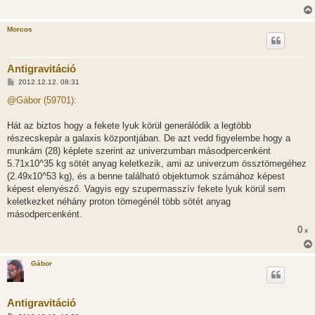
Morcos
Antigravitáció
H
2012.12.12. 08:31
o
z
@Gábor (59701):
z
á
s
Hát az biztos hogy a fekete lyuk körül generálódik a legtöbb
z
részecskepár a galaxis központjában. De azt vedd figyelembe hogy a
ó
l
munkám (28) képlete szerint az univerzumban másodpercenként
á
5.71x10^35 kg sötét anyag keletkezik, ami az univerzum össztömegéhez
s
(2.49x10^53 kg), és a benne található objektumok számához képest
képest elenyésző. Vagyis egy szupermasszív fekete lyuk körül sem
keletkezket néhány proton tömegénél több sötét anyag
másodpercenként.
0
x
Gábor
Antigravitáció