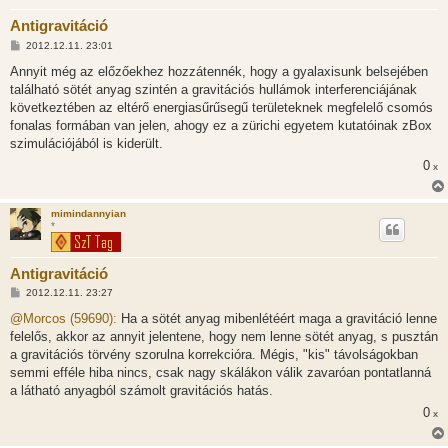
Antigravitáció
H
2012.12.11. 23:01
o
z
Annyit még az előzőekhez hozzátennék, hogy a gyalaxisunk belsejében
z
található sötét anyag szintén a gravitációs hullámok interferenciájának
á
s
következtében az eltérő energiasűrűsegű területeknek megfelelő csomós
z
fonalas formában van jelen, ahogy ez a zürichi egyetem kutatóinak zBox
ó
l
szimulációjából is kiderült.
á
0
s
x
mimindannyian
*
Antigravitáció
H
2012.12.11. 23:27
o
z
@Morcos (59690):
Ha a sötét anyag mibenlétéért maga a gravitáció lenne
z
felelős, akkor az annyit jelentene, hogy nem lenne sötét anyag, s pusztán
á
s
a gravitációs törvény szorulna korrekcióra. Mégis, "kis" távolságokban
z
semmi efféle hiba nincs, csak nagy skálákon válik zavaróan pontatlanná
ó
l
a látható anyagból számolt gravitációs hatás.
á
0
s
x