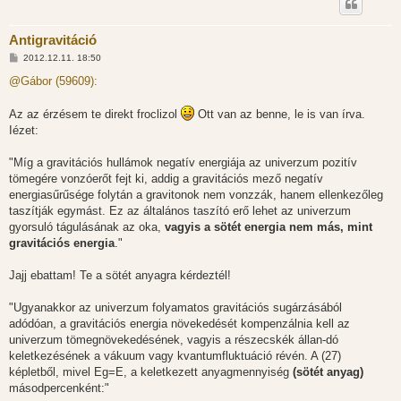
Antigravitáció
H
2012.12.11. 18:50
o
z
@Gábor (59609):
z
á
s
Az az érzésem te direkt froclizol
Ott van az benne, le is van írva.
z
Iézet:
ó
l
á
"Míg a gravitációs hullámok negatív energiája az univerzum pozitív
s
tömegére vonzóerőt fejt ki, addig a gravitációs mező negatív
energiasűrűsége folytán a gravitonok nem vonzzák, hanem ellenkezőleg
taszítják egymást. Ez az általános taszító erő lehet az univerzum
gyorsuló tágulásának az oka,
vagyis a sötét energia nem más, mint
gravitációs energia
."
Jajj ebattam! Te a sötét anyagra kérdeztél!
"Ugyanakkor az univerzum folyamatos gravitációs sugárzásából
adódóan, a gravitációs energia növekedését kompenzálnia kell az
univerzum tömegnövekedésének, vagyis a részecskék állan-dó
keletkezésének a vákuum vagy kvantumfluktuáció révén. A (27)
képletből, mivel Eg=E, a keletkezett anyagmennyiség
(sötét anyag)
másodpercenként:"