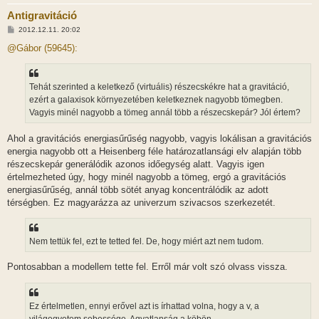
Antigravitáció
H
2012.12.11. 20:02
o
z
@Gábor (59645):
z
á
s
z
Tehát szerinted a keletkező (virtuális) részecskékre hat a gravitáció,
ó
l
ezért a galaxisok környezetében keletkeznek nagyobb tömegben.
á
Vagyis minél nagyobb a tömeg annál több a részecskepár? Jól értem?
s
Ahol a gravitációs energiasűrűség nagyobb, vagyis lokálisan a gravitációs
energia nagyobb ott a Heisenberg féle határozatlansági elv alapján több
részecskepár generálódik azonos időegység alatt. Vagyis igen
értelmezheted úgy, hogy minél nagyobb a tömeg, ergó a gravitációs
energiasűrűség, annál több sötét anyag koncentrálódik az adott
térségben. Ez magyarázza az univerzum szivacsos szerkezetét.
Nem tettük fel, ezt te tetted fel. De, hogy miért azt nem tudom.
Pontosabban a modellem tette fel. Erről már volt szó olvass vissza.
Ez értelmetlen, ennyi erővel azt is írhattad volna, hogy a v, a
világegyetem sebessége. Agyatlanság a köbön.