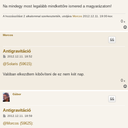
Na mindegy most legalább mindkettőre ismered a magyarázatom!
A hozzászólást 2 alkalommal szerkesztették, utoljára
Morcos
2012.12.11. 19:00-kor.
0
x
Morcos
Antigravitáció
H
2012.12.11. 18:52
o
z
@Solaris (59615):
z
á
s
Valóban elkezdtem kibővíteni de ez nem két nap.
z
0
ó
x
l
á
s
Gábor
Antigravitáció
H
2012.12.11. 18:59
o
z
@Morcos (59625):
z