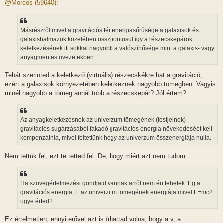
z
@Morcos (59640):
z
á
s
z
Másrészről mivel a gravitációs tér energiasűrűsége a galaxisok és
ó
l
galaxishalmazok közelében összpontusul így a részecskepárok
á
keletkezésének itt sokkal nagyobb a valószínűsége mint a galaxis- vagy
s
anyagmentes övezetekben.
Tehát szerinted a keletkező (virtuális) részecskékre hat a gravitáció,
ezért a galaxisok környezetében keletkeznek nagyobb tömegben. Vagyis
minél nagyobb a tömeg annál több a részecskepár? Jól értem?
Az anyagkeletkezésnek az univerzum tömegének (testjeinek)
gravitációs sugárzásából fakadó gravitációs energia növekedéséét kell
kompenzálnia, mivel feltettünk hogy az univerzum összenergiája nulla.
Nem tettük fel, ezt te tetted fel. De, hogy miért azt nem tudom.
Ha szövegértelmezési gondjaid vannak arről nem én tehetek. Eg a
gravitációs energia, E az univerzum tömegének energiája mivel E=mc2
ugye érted?
Ez értelmetlen, ennyi erővel azt is írhattad volna, hogy a v, a