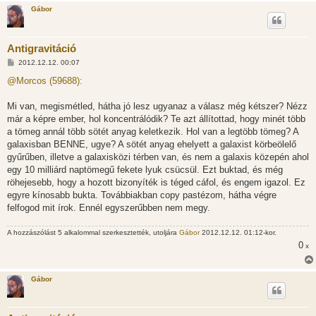
Gábor
Antigravitáció
H
2012.12.12. 00:07
o
z
@Morcos (59688):
z
á
s
Mi van, megismétled, hátha jó lesz ugyanaz a válasz még kétszer? Nézz
z
már a képre ember, hol koncentrálódik? Te azt állítottad, hogy minét több
ó
l
a tömeg annál több sötét anyag keletkezik. Hol van a legtöbb tömeg? A
á
galaxisban BENNE, ugye? A sötét anyag ehelyett a galaxist körbeölelő
s
gyűrűben, illetve a galaxisközi térben van, és nem a galaxis közepén ahol
egy 10 milliárd naptömegű fekete lyuk csücsül. Ezt buktad, és még
röhejesebb, hogy a hozott bizonyíték is téged cáfol, és engem igazol. Ez
egyre kínosabb bukta. Továbbiakban copy pastézom, hátha végre
felfogod mit írok. Ennél egyszerűbben nem megy.
A hozzászólást 5 alkalommal szerkesztették, utoljára
Gábor
2012.12.12. 01:12-kor.
0
x
Gábor