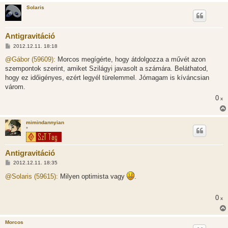
Solaris
Antigravitáció
H
2012.12.11. 18:18
o
z
@Gábor (59609):
Morcos megígérte, hogy átdolgozza a művét azon
z
szempontok szerint, amiket Szilágyi javasolt a számára. Beláthatod,
á
s
hogy ez időigényes, ezért legyél türelemmel. Jómagam is kíváncsian
z
várom.
ó
l
0
x
á
s
mimindannyian
*
Antigravitáció
H
2012.12.11. 18:35
o
z
@Solaris (59615):
Milyen optimista vagy
.
z
á
s
0
x
z
ó
l
á
Morcos
s