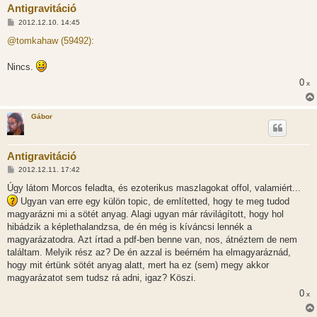
Antigravitáció
H
2012.12.10. 14:45
o
z
@tomkahaw (59492):
z
á
s
Nincs.
z
ó
0
x
l
á
s
Gábor
Antigravitáció
H
2012.12.11. 17:42
o
z
Úgy látom Morcos feladta, és ezoterikus maszlagokat offol, valamiért...
z
Ugyan van erre egy külön topic, de említetted, hogy te meg tudod
á
s
magyarázni mi a sötét anyag. Alagi ugyan már rávilágított, hogy hol
z
hibádzik a képlethalandzsa, de én még is kíváncsi lennék a
ó
l
magyarázatodra. Azt írtad a pdf-ben benne van, nos, átnéztem de nem
á
találtam. Melyik rész az? De én azzal is beérném ha elmagyaráznád,
s
hogy mit értünk sötét anyag alatt, mert ha ez (sem) megy akkor
magyarázatot sem tudsz rá adni, igaz? Köszi.
0
x