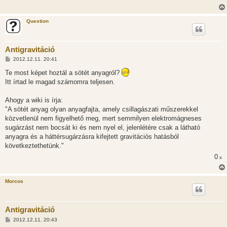
Question
Antigravitáció
H
2012.12.11. 20:41
o
z
Te most képet hoztál a sötét anyagról?
z
Itt írtad le magad számomra teljesen.
á
s
z
Ahogy a wiki is írja:
ó
l
"A sötét anyag olyan anyagfajta, amely csillagászati műszerekkel
á
közvetlenül nem figyelhető meg, mert semmilyen elektromágneses
s
sugárzást nem bocsát ki és nem nyel el, jelenlétére csak a látható
anyagra és a háttérsugárzásra kifejtett gravitációs hatásból
következtethetünk."
0
x
Morcos
Antigravitáció
H
2012.12.11. 20:43
o