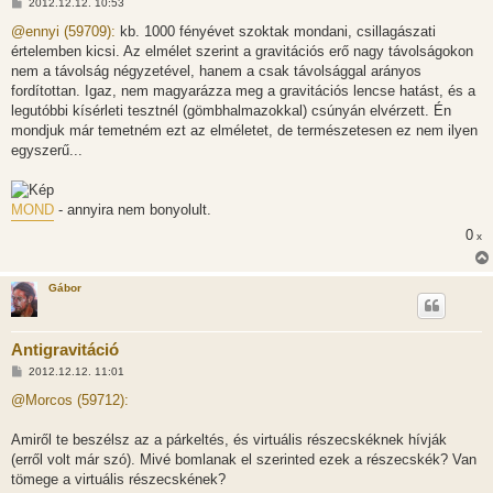
H
2012.12.12. 10:53
o
z
@ennyi (59709):
kb. 1000 fényévet szoktak mondani, csillagászati
z
értelemben kicsi. Az elmélet szerint a gravitációs erő nagy távolságokon
á
s
nem a távolság négyzetével, hanem a csak távolsággal arányos
z
fordítottan. Igaz, nem magyarázza meg a gravitációs lencse hatást, és a
ó
l
legutóbbi kísérleti tesztnél (gömbhalmazokkal) csúnyán elvérzett. Én
á
mondjuk már temetném ezt az elméletet, de természetesen ez nem ilyen
s
egyszerű...
MOND
- annyira nem bonyolult.
0
x
Gábor
Antigravitáció
H
2012.12.12. 11:01
o
z
@Morcos (59712):
z
á
s
Amiről te beszélsz az a párkeltés, és virtuális részecskéknek hívják
z
(erről volt már szó). Mivé bomlanak el szerinted ezek a részecskék? Van
ó
l
tömege a virtuális részecskének?
á