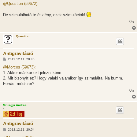
z
@Question (59672):
z
á
s
De szimulálható te észlény, ezek szimulációk!
z
ó
0
x
l
á
s
Question
Antigravitáció
H
2012.12.11. 20:46
o
z
@Morcos (59673):
z
1. Akkor máskor ezt jelezni kéne.
á
s
2. Mit bizonyít ez? Hogy valaki valamikor így szimulálta. Na bumm.
z
Forrás, módszer?
ó
l
0
x
á
s
Szilágyi András
*
Antigravitáció
H
2012.12.11. 20:54
o
z