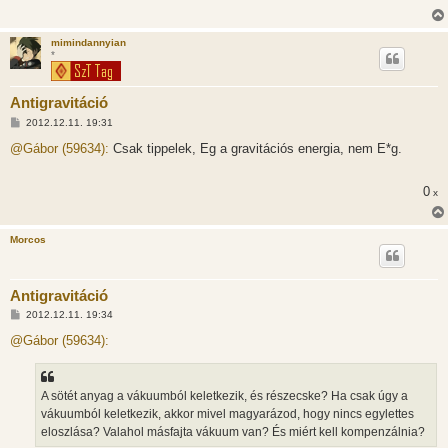
mimindannyian
*
Antigravitáció
H
2012.12.11. 19:31
o
z
@Gábor (59634):
Csak tippelek, Eg a gravitációs energia, nem E*g.
z
á
s
0
x
z
ó
l
á
Morcos
s
Antigravitáció
H
2012.12.11. 19:34
o
z
@Gábor (59634):
z
á
s
z
A sötét anyag a vákuumból keletkezik, és részecske? Ha csak úgy a
ó
l
vákuumból keletkezik, akkor mivel magyarázod, hogy nincs egylettes
á
eloszlása? Valahol másfajta vákuum van? És miért kell kompenzálnia?
s