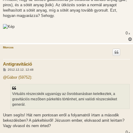
s
piros), és a sötét anyag (kék). Az ütközés során a normál anyagot
leelhasított a sötét anyag, míg a sötét anyag tovább gyorsult. Ezt,
hogyan magyarázza? Sehogy.
0
x
Morcos
Antigravitáció
H
2012.12.12. 12:48
o
z
@Gábor (59752):
z
á
s
z
Virtuális részecskék ugyanúgy az ősrobbanásban keletkeztek, a
ó
l
gravitációs mezőben párkeltés történhet, ami valódi részecskéket
á
generál.
s
Uram segíts! Hát nem pontosan erről a folyamatról írtam a második
bekezdésben? A párkeltésről! Jézusom ember, elolvasod amit leírtam?
Vagy olvasol és nem érted?
0
x