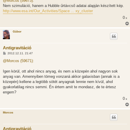
@Morcos (59673):
z
Nem szimuláció, hanem a Hubble űrtávcső adatai alapján készített kép.
á
s
http://www.esa.int/Our_Activities/Space ... xy_cluster
z
ó
0
x
l
á
s
Gábor
Antigravitáció
H
2012.12.11. 21:47
o
z
@Morcos (59671):
z
á
s
Igen körül, ott ahol nincs anyag, és nem a közepén ahol nagyon sok
z
anyag van. Amennyiben tömeg vonzaná akkor galaxisban (annak is a
ó
l
közepén) kellene a legtöbb sötét anyagnak lennie nem kívül, ahol
á
gyakorlatilag nincs semmi. Én értem amit te mondasz, de te értesz
s
engem?
0
x
Morcos
Antigravitáció