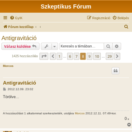
Szkeptikus Fórum
GyIK
Regisztráció
Belépés
K
Fórum kezdőlap
e
Antigravitáció
r
Keresés
Részlet
Válasz küldése
e
s
Oldal:
8
/
29
1
6
7
8
9
10
29
Előző
Követ
1425 hozzászólás
…
…
é
Morcos
s
Antigravitáció
H
2012.12.09. 23:02
o
z
Törölve...
z
á
s
z
A hozzászólást 1 alkalommal szerkesztették, utoljára
Morcos
2012.12.11. 07:49-kor.
ó
l
0
x
á
s