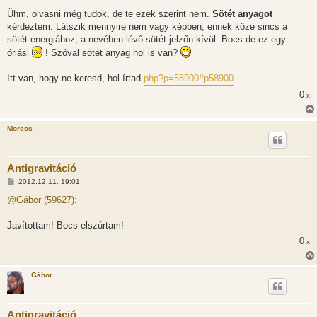
á
s
Ühm, olvasni még tudok, de te ezek szerint nem.
Sötét anyagot
z
kérdeztem. Látszik mennyire nem vagy képben, ennek köze sincs a
ó
l
sötét energiához, a nevében lévő sötét jelzőn kívül. Bocs de ez egy
á
óriási
! Szóval sötét anyag hol is van?
s
Itt van, hogy ne keresd, hol írtad
php?p=58900#p58900
0
x
Morcos
Antigravitáció
H
2012.12.11. 19:01
o
z
@Gábor (59627):
z
á
s
Javítottam! Bocs elszúrtam!
z
0
ó
x
l
á
s
Gábor
Antigravitáció