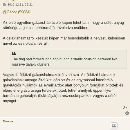
H
2012.12.11. 22:21
o
z
@Gábor (59684):
z
á
s
Az első egyetlen galaxist ábrázoló képen lehet látni, hogy a sötét anyag
z
sűrűsége a galaxis centrumától távolodva csökken.
ó
l
á
A galaxishalmazról készült képen már bonyolultabb a helyzet, különösen
s
mivel az esa oldalán ez áll:
The ring had formed long ago during a titanic collision between two
massive galaxy clusters.
Vagyis itt ütköző galaxishalmazokról van szó. Az ütköző halmazok
galaxisainak anyaga által kisugárzott és az egymással interferáló
gravitációs hullámok az évmilliárdok alatt bonyolult formákat öltöttek és
eltérő energiasűrűségű területek jöttek létre, amelyek éppen ilyen
formában generálják (fluktuálják) a részecskepárokat vagyis a sötét
anyagot.
0
x
Morcos