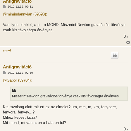
Antigravitáció
H
2012.12.12. 00:31
o
z
@mimindannyian (59693):
z
á
s
Van ilyen elmélet, a pl.: a MOND. Miszerint Newton gravitációs törvénye
z
csak kis távolságra érvényes.
ó
l
0
x
á
s
ennyi
Antigravitáció
H
2012.12.12. 02:50
o
z
@Gábor (59704):
z
á
s
z
Miszerint Newton gravitációs törvénye csak kis távolságra érvényes.
ó
l
á
Kis tavolsag alatt mit ert ez az elmelet? um, mm, m, km, fenyperc,
s
fenyora, fenyev...?
Mihez kepest kicsi?
Mit mond, mi van azon a hataron tul?
0
x