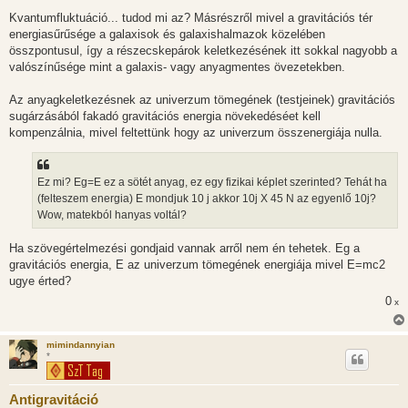
Kvantumfluktuáció... tudod mi az? Másrészről mivel a gravitációs tér
energiasűrűsége a galaxisok és galaxishalmazok közelében
összpontusul, így a részecskepárok keletkezésének itt sokkal nagyobb a
valószínűsége mint a galaxis- vagy anyagmentes övezetekben.
Az anyagkeletkezésnek az univerzum tömegének (testjeinek) gravitációs
sugárzásából fakadó gravitációs energia növekedéséet kell
kompenzálnia, mivel feltettünk hogy az univerzum összenergiája nulla.
Ez mi? Eg=E ez a sötét anyag, ez egy fizikai képlet szerinted? Tehát ha
(felteszem energia) E mondjuk 10 j akkor 10j X 45 N az egyenlő 10j?
Wow, matekból hanyas voltál?
Ha szövegértelmezési gondjaid vannak arről nem én tehetek. Eg a
gravitációs energia, E az univerzum tömegének energiája mivel E=mc2
ugye érted?
0
x
mimindannyian
*
Antigravitáció