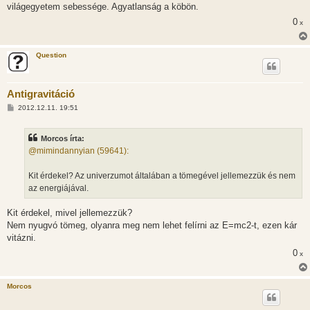
világegyetem sebessége. Agyatlanság a köbön.
0
x
Question
Antigravitáció
H
2012.12.11. 19:51
o
z
z
Morcos írta:
á
s
@mimindannyian (59641):
z
ó
l
Kit érdekel? Az univerzumot általában a tömegével jellemezzük és nem
á
az energiájával.
s
Kit érdekel, mivel jellemezzük?
Nem nyugvó tömeg, olyanra meg nem lehet felírni az E=mc2-t, ezen kár
vitázni.
0
x
Morcos