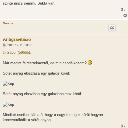
szinte nincs semmi. Bukta van.
0
x
Morcos
Antigravitáció
H
2012.12.11. 20:38
o
z
@Gábor (59665):
z
á
s
Már megint félreértelmeztél, de min csodálkozom?
z
ó
l
Sötét anyag eloszlása egy galaxis körül:
á
s
Sötét anyag eloszlása egy galaxishalmaz körül:
Mindkét esetben látható, hogy a nagy tömegek körül hogyan
koncentrálódik a sötét anyag.
0
x