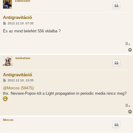
sötétvödör
Antigravitáció
H
2012.12.10. 07:35
o
z
És az mind belefért 556 oldalba ?
z
á
s
0
x
z
ó
l
á
tomkahaw
s
Antigravitáció
H
2012.12.10. 13:35
o
z
@Morcos (59475):
z
thx. Neviere-Popov-tól a Light propagation in periodic media nincs meg?
á
s
z
ó
0
x
l
á
s
Morcos