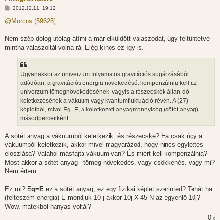
H
2012.12.11. 19:12
o
z
@Morcos (59625):
z
á
s
Nem szép dolog utólag átírni a már elküldött válaszodat, úgy feltüntetve
z
mintha válaszoltál volna rá. Elég kínos ez így is.
ó
l
á
s
Ugyanakkor az univerzum folyamatos gravitációs sugárzásából
adódóan, a gravitációs energia növekedését kompenzálnia kell az
univerzum tömegnövekedésének, vagyis a részecskék állan-dó
keletkezésének a vákuum vagy kvantumfluktuáció révén. A (27)
képletből, mivel Eg=E, a keletkezett anyagmennyiség (sötét anyag)
másodpercenként:
A sötét anyag a vákuumból keletkezik, és részecske? Ha csak úgy a
vákuumból keletkezik, akkor mivel magyarázod, hogy nincs egylettes
eloszlása? Valahol másfajta vákuum van? És miért kell kompenzálnia?
Most akkor a sötét anyag - tömeg növekedés, vagy csökkenés, vagy mi?
Nem értem.
Ez mi?
Eg=E
ez a sötét anyag, ez egy fizikai képlet szerinted? Tehát ha
(felteszem energia) E mondjuk 10 j akkor 10j X 45 N az egyenlő 10j?
Wow, matekból hanyas voltál?
0
x