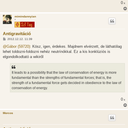
0
s
x
mimindannyian
*
Antigravitáció
H
2012.12.12. 11:39
o
z
@Gábor (59720):
Kösz, igen, érdekes. Majdnem elvérzett, de láthatólag
z
lehet toldozni-foldozni nehéz neutrínókkal. Ez a kis konklúziós is
á
s
elgondolkodtató a wikiről
z
ó
l
á
It leads to a possibility that the law of conservation of energy is more
s
fundamental than the strengths of fundamental forces; that is, the
strength of a fundamental force gets decided in obedience to the law of
conservation of energy.
0
x
Morcos