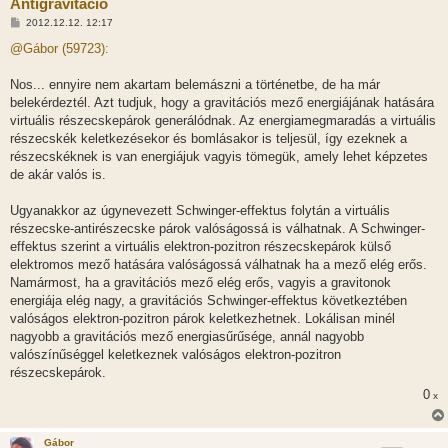
Antigravitáció
H
2012.12.12. 12:17
o
z
@Gábor (59723):
z
á
s
Nos... ennyire nem akartam belemászni a történetbe, de ha már
z
belekérdeztél. Azt tudjuk, hogy a gravitációs mező energiájának hatására
ó
l
virtuális részecskepárok generálódnak. Az energiamegmaradás a virtuális
á
részecskék keletkezésekor és bomlásakor is teljesül, így ezeknek a
s
részecskéknek is van energiájuk vagyis tömegük, amely lehet képzetes
de akár valós is.
Ugyanakkor az úgynevezett Schwinger-effektus folytán a virtuális
részecske-antirészecske párok valóságossá is válhatnak. A Schwinger-
effektus szerint a virtuális elektron-pozitron részecskepárok külső
elektromos mező hatására valóságossá válhatnak ha a mező elég erős.
Namármost, ha a gravitációs mező elég erős, vagyis a gravitonok
energiája elég nagy, a gravitációs Schwinger-effektus következtében
valóságos elektron-pozitron párok keletkezhetnek. Lokálisan minél
nagyobb a gravitációs mező energiasűrűsége, annál nagyobb
valószínűséggel keletkeznek valóságos elektron-pozitron
részecskepárok.
0
x
Gábor