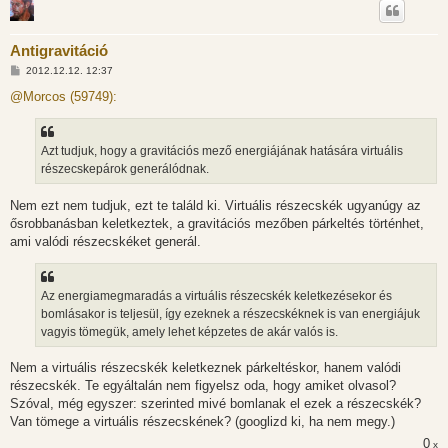
Antigravitáció
H
2012.12.12. 12:37
o
z
@Morcos (59749):
z
á
s
z
Azt tudjuk, hogy a gravitációs mező energiájának hatására virtuális
ó
l
részecskepárok generálódnak.
á
s
Nem ezt nem tudjuk, ezt te találd ki. Virtuális részecskék ugyanúgy az
ősrobbanásban keletkeztek, a gravitációs mezőben párkeltés történhet,
ami valódi részecskéket generál.
Az energiamegmaradás a virtuális részecskék keletkezésekor és
bomlásakor is teljesül, így ezeknek a részecskéknek is van energiájuk
vagyis tömegük, amely lehet képzetes de akár valós is.
Nem a virtuális részecskék keletkeznek párkeltéskor, hanem valódi
részecskék. Te egyáltalán nem figyelsz oda, hogy amiket olvasol?
Szóval, még egyszer: szerinted mivé bomlanak el ezek a részecskék?
Van tömege a virtuális részecskének? (googlizd ki, ha nem megy.)
0
x