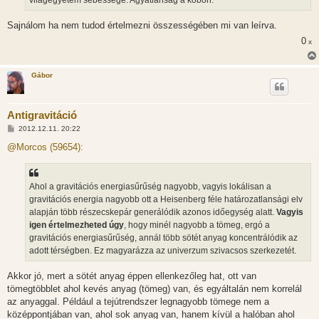
Sajnálom ha nem tudod értelmezni összességében mi van leírva.
0
x
Gábor
Antigravitáció
H
2012.12.11. 20:22
o
z
@Morcos (59654):
z
á
s
z
Ahol a gravitációs energiasűrűség nagyobb, vagyis lokálisan a
ó
l
gravitációs energia nagyobb ott a Heisenberg féle határozatlansági elv
á
alapján több részecskepár generálódik azonos időegység alatt.
Vagyis
s
igen értelmezheted úgy
, hogy minél nagyobb a tömeg, ergó a
gravitációs energiasűrűség, annál több sötét anyag koncentrálódik az
adott térségben. Ez magyarázza az univerzum szivacsos szerkezetét.
Akkor jó, mert a sötét anyag éppen ellenkezőleg hat, ott van
tömegtöbblet ahol kevés anyag (tömeg) van, és egyáltalán nem korrelál
az anyaggal. Például a tejútrendszer legnagyobb tömege nem a
középpontjában van, ahol sok anyag van, hanem kívül a halóban ahol