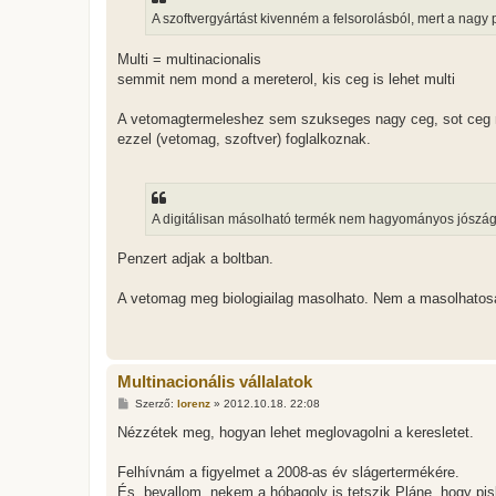
z
A szoftvergyártást kivenném a felsorolásból, mert a na
ó
l
á
Multi = multinacionalis
s
semmit nem mond a mereterol, kis ceg is lehet multi
A vetomagtermeleshez sem szukseges nagy ceg, sot ceg ne
ezzel (vetomag, szoftver) foglalkoznak.
A digitálisan másolható termék nem hagyományos jószág
Penzert adjak a boltban.
A vetomag meg biologiailag masolhato. Nem a masolhatosa
Multinacionális vállalatok
H
Szerző:
lorenz
»
2012.10.18. 22:08
o
z
Nézzétek meg, hogyan lehet meglovagolni a keresletet.
z
á
s
Felhívnám a figyelmet a 2008-as év slágertermékére.
z
És, bevallom, nekem a hóbagoly is tetszik.Pláne, hogy pis
ó