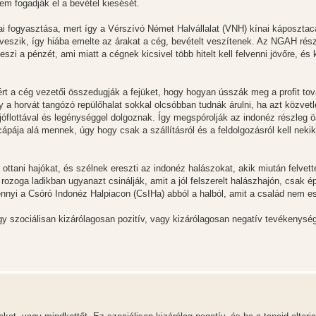
m fogadják el a bevétel kiesését.
ai fogyasztása, mert így a Vérszívó Német Halvállalat (VNH) kínai káposzta
 veszik, így hiába emelte az árakat a cég, bevételt veszítenek. Az NGAH ré
zi a pénzét, ami miatt a cégnek kicsivel több hitelt kell felvenni jövőre, és ki
t a cég vezetői összedugják a fejüket, hogy hogyan ússzák meg a profit tov
 a horvát tangózó repülőhalat sokkal olcsóbban tudnák árulni, ha azt közvetl
jóflottával és legénységgel dolgoznak. Így megspórolják az indonéz részleg 
ápája alá mennek, úgy hogy csak a szállításról és a feldolgozásról kell nekik
ttani hajókat, és szélnek ereszti az indonéz halászokat, akik miután felvett
rozoga ladikban ugyanazt csinálják, amit a jól felszerelt halászhajón, csak 
ennyi a Csóró Indonéz Halpiacon (CsIHa) abból a halból, amit a család nem e
agy szociálisan kizárólagosan pozitív, vagy kizárólagosan negatív tevékenység