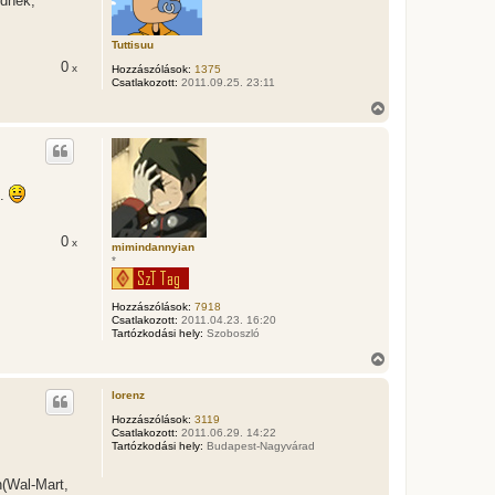
ednek,
a
t
e
Tuttisuu
t
0
e
x
Hozzászólások:
1375
Csatlakozott:
2011.09.25. 23:11
j
é
V
r
i
e
s
s
z
a
t.
a
t
e
0
x
t
mimindannyian
*
e
j
é
Hozzászólások:
7918
r
Csatlakozott:
2011.04.23. 16:20
e
Tartózkodási hely:
Szoboszló
V
i
s
lorenz
s
z
Hozzászólások:
3119
Csatlakozott:
2011.06.29. 14:22
a
Tartózkodási hely:
Budapest-Nagyvárad
a
t
e
n(Wal-Mart,