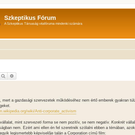
Szkeptikus Fórum
A Szkeptikus Társaság vitafóruma mindenki számára
Keresés
Részletes keresés
t, mert a gazdasági szervezetek működéséhez nem értő emberek gyakran túl
égeket.
en.wikipedia.org/wiki/Anti-corporate_activism
állalat, mint
szervezeti forma
se nem pozitív, se nem negatív.
Konkrét
válla
ánosságban nem. Ezért ami ellen én fel szeretnék szólalni ebben a témában, az
yik legismertebb képviselője talán a Corporation című film: