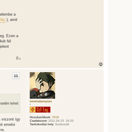
yelembe a
lity
), amit
meg. Ezen a
két fél
elent
0
x
V
i
s
s
z
a
a
t
e
t
mimindannyian
esetén lehet
*
e
j
é
Hozzászólások:
7918
r
 viszont így
Csatlakozott:
2011.04.23. 16:20
e
et emelni
Tartózkodási hely:
Szoboszló
re.