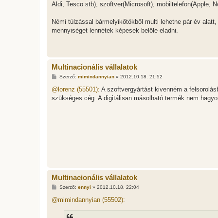
Aldi, Tesco stb), szoftver(Microsoft), mobiltelefon(Apple, 
ó
l
á
Némi túlzással bármelyikőtökből multi lehetne pár év alatt,
s
mennyiséget lennétek képesek belőle eladni.
Multinacionális vállalatok
H
Szerző:
mimindannyian
»
2012.10.18. 21:52
o
z
@lorenz (55501):
A szoftvergyártást kivenném a felsorolá
z
szükséges cég. A digitálisan másolható termék nem hagyomá
á
s
z
ó
l
á
s
Multinacionális vállalatok
H
Szerző:
ennyi
»
2012.10.18. 22:04
o
z
@mimindannyian (55502):
z
á
s