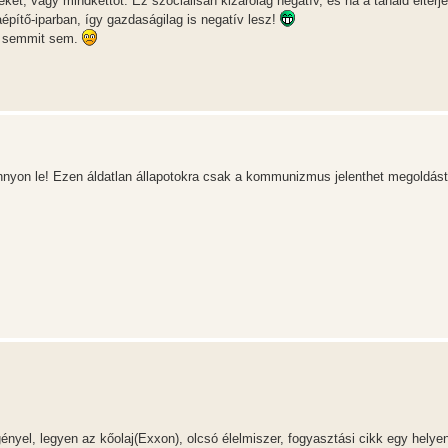
ket, vagy mindkettőt. Ez szociálisan kizárólag negatív, és ha a tanaid elterj
építő-iparban, így gazdaságilag is negatív lesz!
eg semmit sem.
onnyon le! Ezen áldatlan állapotokra csak a kommunizmus jelenthet megoldás
 igényel, legyen az kőolaj(Exxon), olcsó élelmiszer, fogyasztási cikk egy helye