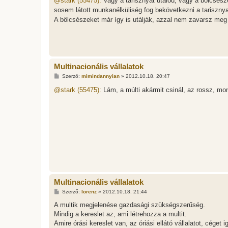
@stark (55475):
Vagy a tarisznyát utálod, vagy a bölcsésze
z
sosem látott munkanélküliség fog bekövetkezni a tarisznya
á
s
A bölcsészeket már így is utálják, azzal nem zavarsz m
z
ó
l
á
s
Multinacionális vállalatok
H
Szerző:
mimindannyian
»
2012.10.18. 20:47
o
z
@stark (55475):
Lám, a múlti akármit csinál, az rossz, m
z
á
s
z
ó
l
á
s
Multinacionális vállalatok
H
Szerző:
lorenz
»
2012.10.18. 21:44
o
z
A multik megjelenése gazdasági szükségszerűség.
z
Mindig a kereslet az, ami létrehozza a multit.
á
s
Amire órási kereslet van, az óriási ellátó vállalatot, céget
z