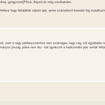
Nokia), gyógyszer((Pfizer, Bayer) és még sorolhatnám.
 feltéve hogy feltaláltok valami újat, amire számottevő kereslet fog mutatkozni
sból, mert a nagy példányszámhoz nem szükséges nagy cég, sőt egyáltalán 
nyos jószág, pláne nem áru - bár igyekszik a tradicionális piac annak feltün