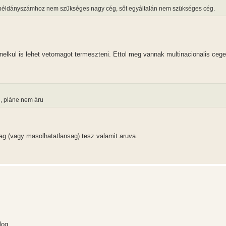
gy példányszámhoz nem szükséges nagy cég, sőt egyáltalán nem szükséges cég.
lkul is lehet vetomagot termeszteni. Ettol meg vannak multinacionalis ceg
, pláne nem áru
g (vagy masolhatatlansag) tesz valamit aruva.
log.