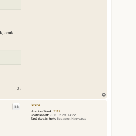
t
e
j
é
r
e
ek, amik
0
x
V
i
s
lorenz
s
z
Hozzászólások:
3119
Csatlakozott:
2011.06.29. 14:22
a
Tartózkodási hely:
Budapest-Nagyvárad
a
t
e
t