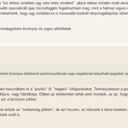
"kis dohos üzletben egy néni intéz mindent", akkor ebben minden multi elvér
esebb specializált igaz összefüggés fogalmazható meg, mint a halmaz egyes 
s mehetnénk, hogy egy üzletláncra is kevesebb konkrét ténymegállapítás tehet
ndegyikére érvényes és jogos előítéletek.
emelni bizonyos értékrend szerint pozitívnak vagy negatívnak betudható jegyeket, úg
 használtam itt a "pozitív" ill. "negatív" kifejezéseket. Természetesen a po
dítja-e, vagy hátráltatja. Ebben az értelemben tehát amit mondok, az az, hog
azt a bizonyos jólétet.
t értünk az "emberiség jólétén", de azt hiszem, ez túlmutat e téma keretein
ünk erről is.