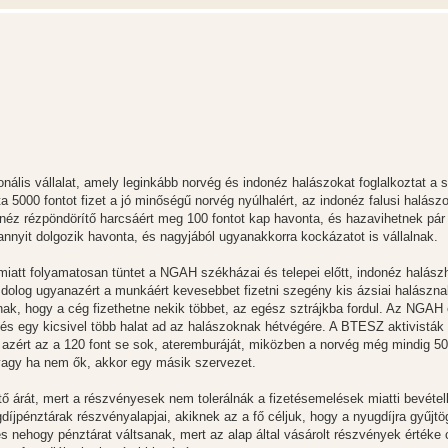
lis vállalat, amely leginkább norvég és indonéz halászokat foglalkoztat a s
 5000 fontot fizet a jó minőségű norvég nyúlhalért, az indonéz falusi halász
éz rézpöndörítő harcsáért meg 100 fontot kap havonta, és hazavihetnek pár k
nyit dolgozik havonta, és nagyjából ugyanakkorra kockázatot is vállalnak.
att folyamatosan tüntet a NGAH székházai és telepei előtt, indonéz halász
 dolog ugyanazért a munkáért kevesebbet fizetni szegény kis ázsiai halászna
ak, hogy a cég fizethetne nekik többet, az egész sztrájkba fordul. Az NGAH 
, és egy kicsivel több halat ad az halászoknak hétvégére. A BTESZ aktivisták 
azért az a 120 font se sok, ateremburáját, miközben a norvég még mindig 50
 vagy ha nem ők, akkor egy másik szervezet.
 árát, mert a részvényesek nem tolerálnák a fizetésemelések miatti bevétel
íjpénztárak részvényalapjai, akiknek az a fő céljuk, hogy a nyugdíjra gyűjtö
 nehogy pénztárat váltsanak, mert az alap által vásárolt részvények értéke