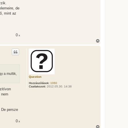
zik.
elemeire, de
ő, mint az
0
x
V
i
s
s
z
a
a
t
e
y a multik,
t
Question
e
Hozzászólások:
1060
j
Csatlakozott:
2012.05.30. 14:38
é
zitívon
r
y nem
e
. De persze
0
x
V