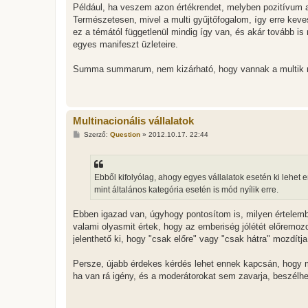
Például, ha veszem azon értékrendet, melyben pozitívum a 
Természetesen, mivel a multi gyűjtőfogalom, így erre kev
ez a témától függetlenül mindig így van, és akár tovább i
egyes manifeszt üzleteire.
Summa summarum, nem kizárható, hogy vannak a multik mi
Multinacionális vállalatok
H
Szerző:
Question
»
2012.10.17. 22:44
o
z
z
á
s
Ebből kifolyólag, ahogy egyes vállalatok esetén ki lehet 
z
mint általános kategória esetén is mód nyílik erre.
ó
l
á
Ebben igazad van, úgyhogy pontosítom is, milyen értelemben
s
valami olyasmit értek, hogy az emberiség jólétét előremoz
jelenthető ki, hogy "csak előre" vagy "csak hátra" mozdítja 
Persze, újabb érdekes kérdés lehet ennek kapcsán, hogy mi
ha van rá igény, és a moderátorokat sem zavarja, beszélhet