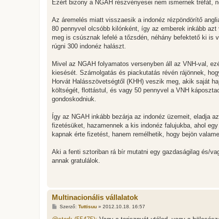
Ezért bizony a NGAH részvényesei nem ismernek tréfát, ne
Az áremelés miatt visszaesik a indonéz rézpöndörítő angli
80 pennyvel olcsóbb kilónként, így az emberek inkább azt
meg is csúsznak lefelé a tőzsdén, néhány befektető ki is ves
rúgni 300 indonéz halászt.
Mivel az NGAH folyamatos versenyben áll az VNH-val, ezér
kiesését. Számolgatás és piackutatás révén rájönnek, hogy
Horvát Halásszövetségtől (KHH) veszik meg, akik saját ha
költségét, flottástul, és vagy 50 pennyvel a VNH káposztac
gondoskodniuk.
Így az NGAH inkább bezárja az indonéz üzemeit, eladja az o
fizetésüket, hazamennek a kis indonéz falujukba, ahol egy 
kapnak érte fizetést, hanem remélhetik, hogy bejön valam
Aki a fenti sztoriban rá bír mutatni egy gazdaságilag és/v
annak gratulálok.
Multinacionális vállalatok
H
Szerző:
Tuttisuu
»
2012.10.18. 16:57
o
z