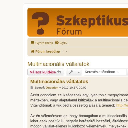
Gyors linkek
GyIK
Fórum kezdőlap
Multinacionális vállalatok
Válasz küldése
Multinacionális vállalatok
H
Szerző:
Question
»
2012.10.17. 20:02
o
z
Azért gondolom szükségesnek egy ilyen topic megnyitásá
z
mértékben, vagy alaptalanul kritizálják a multinacionális c
á
s
Vitaindítónak a wikipédia összefoglalása a témáról:
http://
z
ó
l
Az én véleményem az, hogy önmagában a multinacionális v
á
lehet azok pozitív ill. negatív hatásairól beszélni, által
s
módon vállalat-ellenes különböző vélemények, melyeknek eg