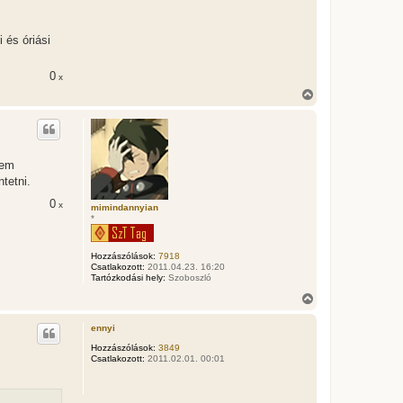
t
e
j
é
 és óriási
r
e
0
x
V
i
s
s
z
a
nem
a
tetni.
t
e
0
x
t
mimindannyian
*
e
j
é
Hozzászólások:
7918
r
Csatlakozott:
2011.04.23. 16:20
e
Tartózkodási hely:
Szoboszló
V
i
s
ennyi
s
z
Hozzászólások:
3849
Csatlakozott:
2011.02.01. 00:01
a
a
t
e