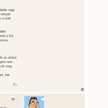
cápája vagy
szvények
 is kell
ábbi
enül a Kis
összes
ék az utolsó
éppen nem
szik meg.
re, hát
0
x
V
i
s
s
z
a