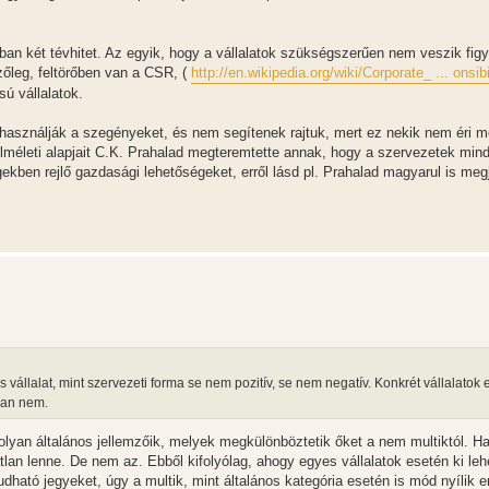
n két tévhitet. Az egyik, hogy a vállalatok szükségszerűen nem veszik fig
ezőleg, feltörőben van a CSR, (
http://en.wikipedia.org/wiki/Corporate_ ... onsibi
ú vállalatok.
asználják a szegényeket, és nem segítenek rajtuk, mert ez nekik nem éri 
lméleti alapjait C.K. Prahalad megteremtette annak, hogy a szervezetek mind
ben rejlő gazdasági lehetőségeket, erről lásd pl. Prahalad magyarul is megj
llalat, mint szervezeti forma se nem pozitív, se nem negatív. Konkrét vállalatok 
gban nem.
lyan általános jellemzőik, melyek megkülönböztetik őket a nem multiktól. Ha
atlan lenne. De nem az. Ebből kifolyólag, ahogy egyes vállalatok esetén ki leh
dható jegyeket, úgy a multik, mint általános kategória esetén is mód nyílik er