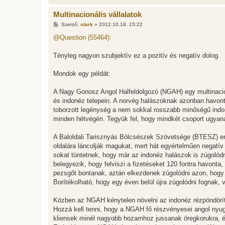
Multinacionális vállalatok
H
Szerző:
stark
»
2012.10.18. 15:22
o
z
@Question (55464):
z
á
s
Tényleg nagyon szubjektív ez a pozitív és negatív dolog.
z
ó
l
Mondok egy példát:
á
s
A Nagy Gonosz Angol Halfeldolgozó (NGAH) egy multinacioná
és indonéz telepein. A norvég halászoknak azonban havonta
toborzott legénység a nem sokkal rosszabb minőségű indon
minden hétvégén. Tegyük fel, hogy mindkét csoport ugyanan
A Baloldali Tarisznyás Bölcsészek Szövetsége (BTESZ) emi
oldalára láncolják magukat, mert hát egyértelműen negatív
sokat tüntetnek, hogy már az indonéz halászok is zúgolódn
belegyezik, hogy felviszi a fizetéseket 120 fontra havonta
pezsgőt bontanak, aztán elkezdenek zúgolódni azon, hogy 
Borítékolható, hogy egy éven belül újra zúgolódni fognak,
Közben az NGAH kénytelen növelni az indonéz rézpöndörítő
Hozzá kell tenni, hogy a NGAH fő részvényesei angol nyugd
kliensek minél nagyobb hozamhoz jussanak öregkorukra, és