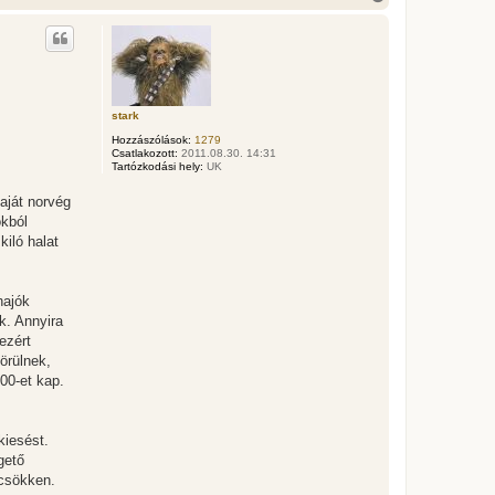
i
s
s
z
a
a
t
stark
e
t
Hozzászólások:
1279
e
Csatlakozott:
2011.08.30. 14:31
j
Tartózkodási hely:
UK
é
r
aját norvég
e
okból
iló halat
hajók
k. Annyira
ezért
örülnek,
00-et kap.
kiesést.
gető
 csökken.