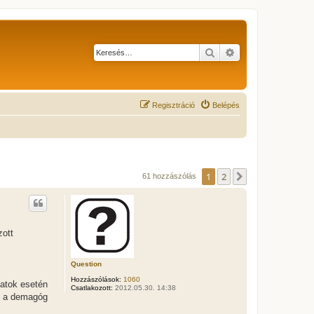
Keresés
Részletes keresés
Regisztráció
Belépés
1
2
Következő
61 hozzászólás
zott
Question
Hozzászólások:
1060
latok esetén
Csatlakozott:
2012.05.30. 14:38
ok a demagóg