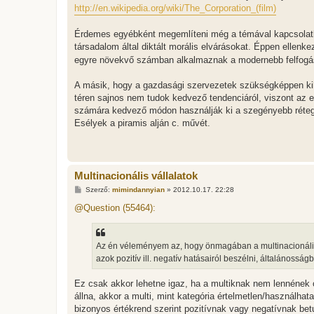
http://en.wikipedia.org/wiki/The_Corporation_(film)
Érdemes egyébként megemlíteni még a témával kapcsolatba
társadalom által diktált morális elvárásokat. Éppen ellenk
egyre növekvő számban alkalmaznak a modernebb felfogás
A másik, hogy a gazdasági szervezetek szükségképpen kih
téren sajnos nem tudok kedvező tendenciáról, viszont az e
számára kedvező módon használják ki a szegényebb rétegek
Esélyek a piramis alján c. művét.
Multinacionális vállalatok
H
Szerző:
mimindannyian
»
2012.10.17. 22:28
o
z
@Question (55464):
z
á
s
z
Az én véleményem az, hogy önmagában a multinacionális vá
ó
l
azok pozitív ill. negatív hatásairól beszélni, általánossá
á
s
Ez csak akkor lehetne igaz, ha a multiknak nem lennének o
állna, akkor a multi, mint kategória értelmetlen/használhat
bizonyos értékrend szerint pozitívnak vagy negatívnak betu