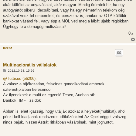
ó
l
akár külföldi az anyavállalat, akár magyar. Mindig örömteli hír, ha egy
á
autógyártót sikerül idecsábítani, vagy ha egy német/finn telekom cég
s
százával vesz fel embereket, és persze az is, amikor az OTP külföldi
bankokat vásárol fel, vagy épp a MOL veti meg a lábát újabb régiókban.
Úgyhogy le a demagóg multizással!
0
x
lorenz
Multinacionális vállalatok
H
2012.10.28. 15:26
o
z
@Tuttisuu (56206):
z
A válasz a tájékozatlan, felszínes gondolkodású emberek
á
s
sztereotípiáiban keresendő.
z
Az ilyeneknek a multi az egyenlő Tesco, Auchan stb.
ó
l
Bankok, IMF =zsidók
á
s
Abban is lehet igazság, hogy utálják azokat a helyeket(multikat), ahol
pénzt kell kiadjanak rendszeres időközönként.Az Opel céggel valszeg
nincs bajuk, hiszen Astrát ritkábban vásárolnak, mint joghurtot.