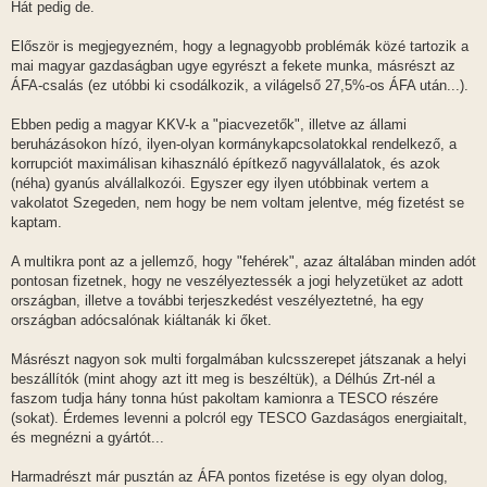
Hát pedig de.
Először is megjegyezném, hogy a legnagyobb problémák közé tartozik a
mai magyar gazdaságban ugye egyrészt a fekete munka, másrészt az
ÁFA-csalás (ez utóbbi ki csodálkozik, a világelső 27,5%-os ÁFA után...).
Ebben pedig a magyar KKV-k a "piacvezetők", illetve az állami
beruházásokon hízó, ilyen-olyan kormánykapcsolatokkal rendelkező, a
korrupciót maximálisan kihasználó építkező nagyvállalatok, és azok
(néha) gyanús alvállalkozói. Egyszer egy ilyen utóbbinak vertem a
vakolatot Szegeden, nem hogy be nem voltam jelentve, még fizetést se
kaptam.
A multikra pont az a jellemző, hogy "fehérek", azaz általában minden adót
pontosan fizetnek, hogy ne veszélyeztessék a jogi helyzetüket az adott
országban, illetve a további terjeszkedést veszélyeztetné, ha egy
országban adócsalónak kiáltanák ki őket.
Másrészt nagyon sok multi forgalmában kulcsszerepet játszanak a helyi
beszállítók (mint ahogy azt itt meg is beszéltük), a Délhús Zrt-nél a
faszom tudja hány tonna húst pakoltam kamionra a TESCO részére
(sokat). Érdemes levenni a polcról egy TESCO Gazdaságos energiaitalt,
és megnézni a gyártót...
Harmadrészt már pusztán az ÁFA pontos fizetése is egy olyan dolog,