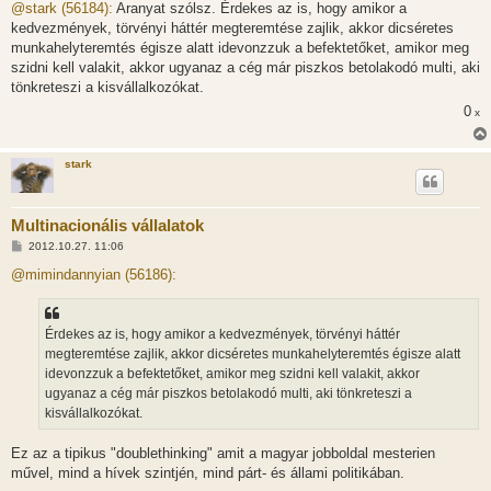
z
@stark (56184):
Aranyat szólsz. Érdekes az is, hogy amikor a
z
kedvezmények, törvényi háttér megteremtése zajlik, akkor dicséretes
á
s
munkahelyteremtés égisze alatt idevonzzuk a befektetőket, amikor meg
z
szidni kell valakit, akkor ugyanaz a cég már piszkos betolakodó multi, aki
ó
l
tönkreteszi a kisvállalkozókat.
á
0
s
x
stark
Multinacionális vállalatok
H
2012.10.27. 11:06
o
z
@mimindannyian (56186):
z
á
s
z
Érdekes az is, hogy amikor a kedvezmények, törvényi háttér
ó
l
megteremtése zajlik, akkor dicséretes munkahelyteremtés égisze alatt
á
idevonzzuk a befektetőket, amikor meg szidni kell valakit, akkor
s
ugyanaz a cég már piszkos betolakodó multi, aki tönkreteszi a
kisvállalkozókat.
Ez az a tipikus "doublethinking" amit a magyar jobboldal mesterien
művel, mind a hívek szintjén, mind párt- és állami politikában.