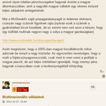
amivel olyan irdatlan pénzösszegeket hagynak évente a magyar
államkasszában, amit a nagyobb magyar vállatok egy sikeres évtized
teljes adójaként emlegetnének.
Már a McDonald's saját propagandaanyagát is érdemes elolvasni,
csúnyán nagy számok figyelnek rajta (nyilván ezek a számok a
gyakorlatban kicsit kisebbek, de ez semmi nem ront azon a tényen, hogy
egy külföldi multinak nagyon nagy a súlya a magyar gazdaságban)
http://www.mcdonalds.hu/ahazaigazdasagert/
Azért megnézem, hogy a 100%-ban magyar kisvállalkozók mikor
adóznak be ennyit a nagy közösbe. Az egyszerűen nevetséges, hogy a
multi a fújdecsúnyagonoszzsidó, csak mert ki meri vonni a profitját a
magyar piacról, de azt teljes mértékben ignorálják, hogy mennyi pénz
hagynak a kasszában csak a tevékenységükből kifolyólag.
0
x
mimindannyian
*
Multinacionális vállalatok
H
2012.10.27. 10:40
o