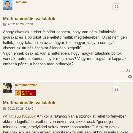
Tuttisuu
Multinacionális vállalatok
H
2012.10.28. 02:31
o
z
Ahogy olvaslak titeket felötlött bennem, hogy van némi különbség
z
gyárakat és a boltokat üzemeltető multik megítélésében. Olyat nemigen
á
s
hallok, hogy takarodjon az autógyár, telefongyár, vagy a cumigyár,
z
viszont az áruházláncokat állandóan izégetik'.
ó
l
Vajon ennek csak az van a hátterében, hogy magyar tulajdonú boltok
á
vannak, autó/telefon/cumigyár meg nincs? Vagy mert a gyártól kapja az
s
ember a pénzt, a boltban meg otthagyja?
0
x
mimindannyian
*
Multinacionális vállalatok
H
2012.10.28. 08:40
o
z
@Tuttisuu (56206):
Amikor a
takarodj
van a szónoklat reflektorfényében,
z
akkor a legritkább esetben van nevesítve, akkor csak "gondoljon
á
s
mindenki arra, amelyikkel voltak rossz tapasztalatai". Amikor nevek
z
kerülnek elő, és nem egyedi atrocitásokról van szó, akkor szeretjük őket,