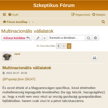
Szkeptikus Fórum
GyIK
Regisztráció
Belépés
K
Fórum kezdőlap
e
Multinacionális vállalatok
r
Keresés
Részlet
Válasz küldése
e
s
1
2
Előző
61 hozzászólás
é
stark
s
Multinacionális vállalatok
H
2012.10.27. 10:32
o
z
@Popula(c)tion (56147):
z
á
s
És ezzel értünk el a Magyarországon specifikus, kissé értelmetlen
z
multiellenesség legnagyobb tévedéséhez (ha úgy tetszik, hazugságához):
ó
l
az, hogy a multi nem vesz részt az ország gazdasági gyarapodásában,
á
fejlődésében, hanem csak viszi ki a pénzt talicskaszámra.
s