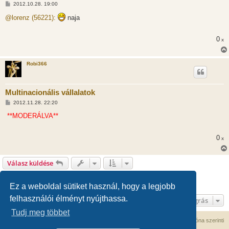
H
2012.10.28. 19:00
o
z
@lorenz (56221):
naja
z
á
s
0
x
z
ó
l
á
Robi366
s
Multinacionális vállalatok
H
2012.11.28. 22:20
o
z
**MODERÁLVA**
z
á
s
0
x
z
ó
l
á
Válasz küldése
s
1
2
Előző
61 hozzászólás
Ez a weboldal sütiket használ, hogy a legjobb
felhasználói élményt nyújthassa.
Ugrás
Tudj meg többet
Fórum kezdőlap
Kapcsolat
Minden időpont
UTC+02:00
időzóna szerinti