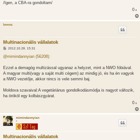
/Igen, a CBA-ra gondoltam/
0
x
lorenz
Multinacionális vállalatok
H
2012.10.28. 15:31
o
z
@mimindannyian (56208):
z
á
s
Ezzel a demagóg multizással ugyanaz a helyzet, mint a NWO fóbiával.
z
A magyar multi(vagy a saját multi cégem) az mindig jó, és ha én vagyok
ó
l
a NWO vezetője, akkor nincs is vele semmi baj.
á
s
Moldova szavaival:A vegetáriánus gondolkodásmódja is nagyot változik,
ha örököl egy kolbászgyárat.
0
x
mimindannyian
*
Multinacionális vállalatok