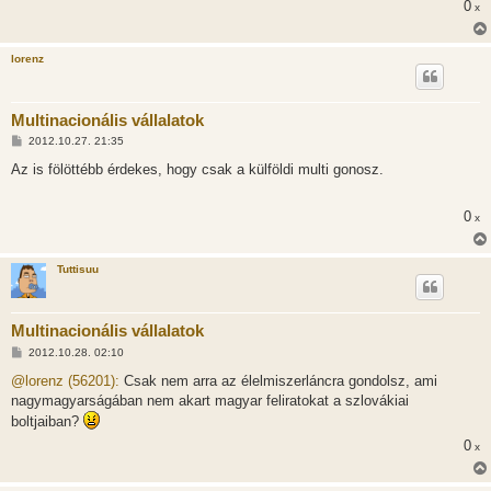
0
x
lorenz
Multinacionális vállalatok
H
2012.10.27. 21:35
o
z
Az is fölöttébb érdekes, hogy csak a külföldi multi gonosz.
z
á
s
0
x
z
ó
l
á
Tuttisuu
s
Multinacionális vállalatok
H
2012.10.28. 02:10
o
z
@lorenz (56201):
Csak nem arra az élelmiszerláncra gondolsz, ami
z
nagymagyarságában nem akart magyar feliratokat a szlovákiai
á
s
boltjaiban?
z
ó
0
x
l
á
s