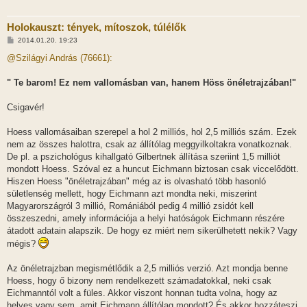
Holokauszt: tények, mítoszok, túlélők
H
2014.01.20. 19:23
o
z
@Szilágyi András (76661):
z
á
s
" Te barom! Ez nem vallomásban van, hanem Höss önéletrajzában!"
z
ó
l
Csigavér!
á
s
Hoess vallomásaiban szerepel a hol 2 milliós, hol 2,5 milliós szám. Ezek
nem az összes halottra, csak az állítólag meggyilkoltakra vonatkoznak.
De pl. a pszichológus kihallgató Gilbertnek állítása szeriint 1,5 milliót
mondott Hoess. Szóval ez a huncut Eichmann biztosan csak viccelődött.
Hiszen Hoess "önéletrajzában" még az is olvasható több hasonló
sületlenség mellett, hogy Eichmann azt mondta neki, miszerint
Magyarországról 3 millió, Romániából pedig 4 millió zsidót kell
összeszedni, amely információja a helyi hatóságok Eichmann részére
átadott adatain alapszik. De hogy ez miért nem sikerülhetett nekik? Vagy
mégis?
Az önéletrajzban megismétlődik a 2,5 milliós verzió. Azt mondja benne
Hoess, hogy ő bizony nem rendelkezett számadatokkal, neki csak
Eichmanntól volt a füles. Akkor viszont honnan tudta volna, hogy az
helyes vagy sem, amit Eichmann állítólag mondott? És akkor hozzáteszi,