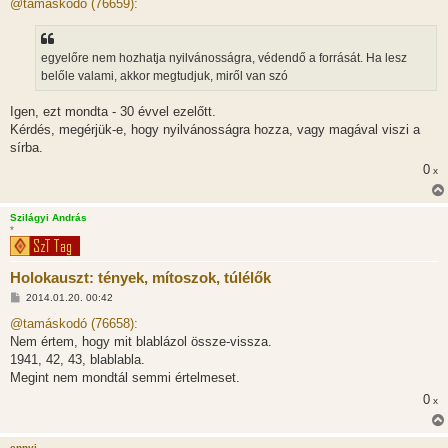
z
@tamáskodó (76659):
z
á
s
z
egyelőre nem hozhatja nyilvánosságra, védendő a forrását. Ha lesz
ó
l
belőle valami, akkor megtudjuk, miről van szó
á
s
Igen, ezt mondta - 30 évvel ezelőtt.
Kérdés, megérjük-e, hogy nyilvánosságra hozza, vagy magával viszi a
sírba.
0
x
Szilágyi András
*
Holokauszt: tények, mítoszok, túlélők
H
2014.01.20. 00:42
o
z
@tamáskodó (76658):
z
Nem értem, hogy mit blablázol össze-vissza.
á
s
1941, 42, 43, blablabla.
z
Megint nem mondtál semmi értelmeset.
ó
l
0
x
á
s
ennyi