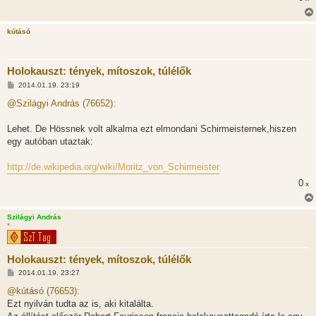
kútásó
Holokauszt: tények, mítoszok, túlélők
H
2014.01.19. 23:19
o
z
@Szilágyi András (76652):
z
á
s
Lehet. De Hössnek volt alkalma ezt elmondani Schirmeisternek,hiszen
z
egy autóban utaztak:
ó
l
á
http://de.wikipedia.org/wiki/Moritz_von_Schirmeister
s
0
x
Szilágyi András
*
Holokauszt: tények, mítoszok, túlélők
H
2014.01.19. 23:27
o
z
@kútásó (76653):
z
Ezt nyilván tudta az is, aki kitalálta.
á
s