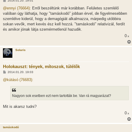
H
2014.01.20. 19:01
o
z
@ennyi (76664):
Erről beszéltünk már korábban. Felületes szemlélő
z
valóban úgy láthatja, hogy "tamáskodó" jobban érvel, de figyelmesebben
á
s
szemlélve kiderül, hogy a demagógiát alkalmazza, márpedig utóbbira
z
sokan vevők, mert kevés ész kell hozzá. "tamáskodó" relativizál, ferdít
ó
l
és amikor jónak látja szemérmetlenül hazudik.
á
0
s
x
Solaris
Holokauszt: tények, mítoszok, túlélők
H
2014.01.20. 19:03
o
z
@kútásó (76683):
z
á
s
z
Nagyon sok esetben ezt nem tartották be. Van rá magyarázat?
ó
l
á
Mit is akarsz tudni?
s
0
x
tamáskodó