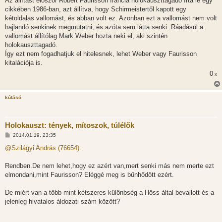
Az állítást először Robert Faurisson francia holokauszttagadó írta le egy
z
cikkében 1986-ban, azt állítva, hogy Schirmeistertől kapott egy
ó
l
kétoldalas vallomást, és abban volt ez. Azonban ezt a vallomást nem volt
á
hajlandó senkinek megmutatni, és azóta sem látta senki. Ráadásul a
s
vallomást állítólag Mark Weber hozta neki el, aki szintén
holokauszttagadó.
Így ezt nem fogadhatjuk el hitelesnek, lehet Weber vagy Faurisson
kitalációja is.
0
x
kútásó
Holokauszt: tények, mítoszok, túlélők
H
2014.01.19. 23:35
o
z
@Szilágyi András (76654):
z
á
s
Rendben.De nem lehet,hogy ez azért van,mert senki más nem merte ezt
z
elmondani,mint Faurisson? Eléggé meg is bűnhődött ezért.
ó
l
á
De miért van a több mint kétszeres különbség a Höss által bevallott és a
s
jelenleg hivatalos áldozati szám között?