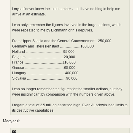
I myself never knew the total number, and I have nothing to help me
arrive at an estimate.
I can only remember the figures involved in the larger actions, which
were repeated to me by Eichmann or his deputies.
From Upper Silesia and the General Gouvernement ..250,000
Germany and Theresienstadt .......................100,000
Holland ..........................................95,000
Belgium ..........................................20,000
France............................................110,000
Greece ............................................65,000
Hungary............................................400,000
Slovakia ............................................90,000
I can no longer remember the figures for the smaller actions, but they
were insignificant by comparison with the numbers given above.
I regard a total of 2.5 million as far too high. Even Auschwitz had limits to
its destructive capabilities.
Magyarul: