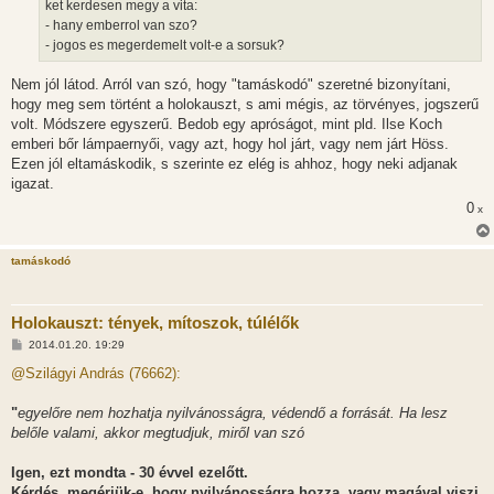
ket kerdesen megy a vita:
ó
l
- hany emberrol van szo?
á
- jogos es megerdemelt volt-e a sorsuk?
s
Nem jól látod. Arról van szó, hogy "tamáskodó" szeretné bizonyítani,
hogy meg sem történt a holokauszt, s ami mégis, az törvényes, jogszerű
volt. Módszere egyszerű. Bedob egy apróságot, mint pld. Ilse Koch
emberi bőr lámpaernyői, vagy azt, hogy hol járt, vagy nem járt Höss.
Ezen jól eltamáskodik, s szerinte ez elég is ahhoz, hogy neki adjanak
igazat.
0
x
tamáskodó
Holokauszt: tények, mítoszok, túlélők
H
2014.01.20. 19:29
o
z
@Szilágyi András (76662):
z
á
s
"
egyelőre nem hozhatja nyilvánosságra, védendő a forrását. Ha lesz
z
belőle valami, akkor megtudjuk, miről van szó
ó
l
á
Igen, ezt mondta - 30 évvel ezelőtt.
s
Kérdés, megérjük-e, hogy nyilvánosságra hozza, vagy magával viszi