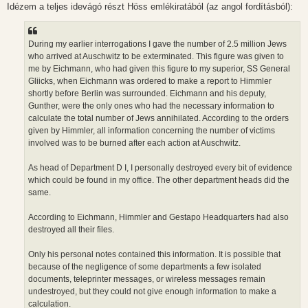
l
Idézem a teljes idevágó részt Höss emlékiratából (az angol fordításból):
á
s
During my earlier interrogations I gave the number of 2.5 million Jews
who arrived at Auschwitz to be exterminated. This figure was given to
me by Eichmann, who had given this figure to my superior, SS General
Gliicks, when Eichmann was ordered to make a report to Himmler
shortly before Berlin was surrounded. Eichmann and his deputy,
Gunther, were the only ones who had the necessary information to
calculate the total number of Jews annihilated. According to the orders
given by Himmler, all information concerning the number of victims
involved was to be burned after each action at Auschwitz.
As head of Department D I, I personally destroyed every bit of evidence
which could be found in my office. The other department heads did the
same.
According to Eichmann, Himmler and Gestapo Headquarters had also
destroyed all their files.
Only his personal notes contained this information. It is possible that
because of the negligence of some departments a few isolated
documents, teleprinter messages, or wireless messages remain
undestroyed, but they could not give enough information to make a
calculation.