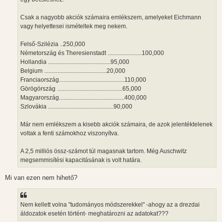
Csak a nagyobb akciók számaira emlékszem, amelyeket Eichmann
vagy helyettesei ismételtek meg nekem.
Felső-Szilézia ..250,000
Németország és Theresienstadt .......................100,000
Hollandia ..........................................95,000
Belgium ..........................................20,000
Franciaország............................................110,000
Görögörszág ............................................65,000
Magyarország............................................400,000
Szlovákia ............................................90,000
Már nem emlékszem a kisebb akciók számaira, de azok jelentéktelenek
voltak a fenti számokhoz viszonyítva.
A 2,5 milliós össz-számot túl magasnak tartom. Még Auschwitz
megsemmisítési kapacitásának is volt határa.
Mi van ezen nem hihető?
Nem kellett volna "tudományos módszerekkel" -ahogy az a drezdai
áldozatok esetén történt- meghatározni az adatokat???