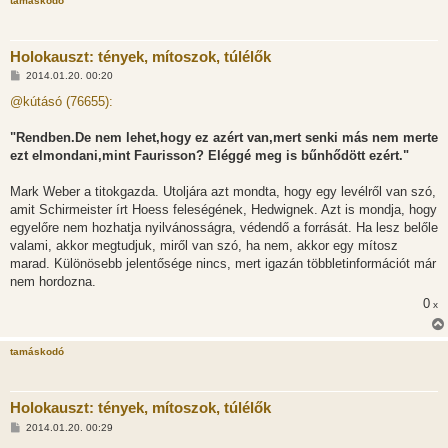
tamáskodó
Holokauszt: tények, mítoszok, túlélők
H
2014.01.20. 00:20
o
z
@kútásó (76655):
z
á
s
"Rendben.De nem lehet,hogy ez azért van,mert senki más nem merte
z
ezt elmondani,mint Faurisson? Eléggé meg is bűnhődött ezért."
ó
l
á
Mark Weber a titokgazda. Utoljára azt mondta, hogy egy levélről van szó,
s
amit Schirmeister írt Hoess feleségének, Hedwignek. Azt is mondja, hogy
egyelőre nem hozhatja nyilvánosságra, védendő a forrását. Ha lesz belőle
valami, akkor megtudjuk, miről van szó, ha nem, akkor egy mítosz
marad. Különösebb jelentősége nincs, mert igazán többletinformációt már
nem hordozna.
0
x
tamáskodó
Holokauszt: tények, mítoszok, túlélők
H
2014.01.20. 00:29
o