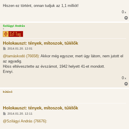
Hiszen ez történt, onnan tudjuk az 1,1 milliót!
0
x
Szilágyi András
*
Holokauszt: tények, mítoszok, túlélők
H
2014.01.20. 12:01
o
z
@tamáskodó (76658):
Akkor még egyszer, mert úgy látom, nem jutott el
z
az agyadig.
á
s
Höss eltévesztette az évszámot, 1942 helyett 41-et mondott.
z
Ennyi.
ó
l
0
x
á
s
kútásó
Holokauszt: tények, mítoszok, túlélők
H
2014.01.20. 12:11
o
z
@Szilágyi András (76676):
z
á