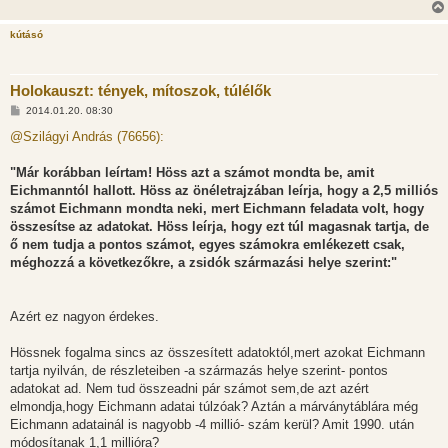
ó
l
á
kútásó
s
Holokauszt: tények, mítoszok, túlélők
H
2014.01.20. 08:30
o
z
@Szilágyi András (76656):
z
á
s
"Már korábban leírtam! Höss azt a számot mondta be, amit
z
Eichmanntól hallott. Höss az önéletrajzában leírja, hogy a 2,5 milliós
ó
l
számot Eichmann mondta neki, mert Eichmann feladata volt, hogy
á
összesítse az adatokat. Höss leírja, hogy ezt túl magasnak tartja, de
s
ő nem tudja a pontos számot, egyes számokra emlékezett csak,
méghozzá a következőkre, a zsidók származási helye szerint:"
Azért ez nagyon érdekes.
Hössnek fogalma sincs az összesített adatoktól,mert azokat Eichmann
tartja nyilván, de részleteiben -a származás helye szerint- pontos
adatokat ad. Nem tud összeadni pár számot sem,de azt azért
elmondja,hogy Eichmann adatai túlzóak? Aztán a márványtáblára még
Eichmann adatainál is nagyobb -4 millió- szám kerül? Amit 1990. után
módosítanak 1,1 millióra?