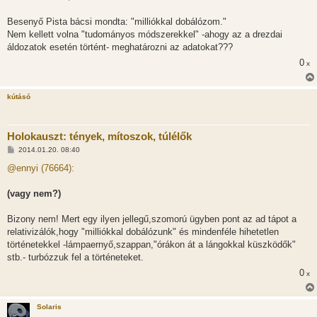
Besenyő Pista bácsi mondta: "milliókkal dobálózom."
Nem kellett volna "tudományos módszerekkel" -ahogy az a drezdai
áldozatok esetén történt- meghatározni az adatokat???
0
x
kútásó
Holokauszt: tények, mítoszok, túlélők
H
2014.01.20. 08:40
o
z
@ennyi (76664):
z
á
s
(vagy nem?)
z
ó
l
Bizony nem! Mert egy ilyen jellegű,szomorú ügyben pont az ad tápot a
á
relativizálók,hogy "milliókkal dobálózunk" és mindenféle hihetetlen
s
történetekkel -lámpaernyő,szappan,"órákon át a lángokkal küszködők"
stb.- turbózzuk fel a történeteket.
0
x
Solaris