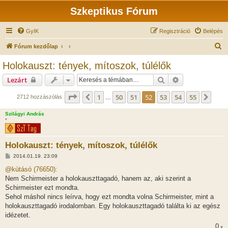
Szkeptikus Fórum
GyIK
Regisztráció
Belépés
K
Fórum kezdőlap
e
Holokauszt: tények, mítoszok, túlélők
r
Keresés
Részletes keres
Lezárt
e
s
Oldal:
52
/
55
1
50
51
52
53
54
55
Előző
Köve
2712 hozzászólás
…
é
Szilágyi András
s
*
Holokauszt: tények, mítoszok, túlélők
H
2014.01.19. 23:09
o
z
@kútásó (76650):
z
Nem Schirmeister a holokauszttagadó, hanem az, aki szerint a
á
s
Schirmeister ezt mondta.
z
Sehol máshol nincs leírva, hogy ezt mondta volna Schirmeister, mint a
ó
l
holokauszttagadó irodalomban. Egy holokauszttagadó találta ki az egész
á
idézetet.
s
0
x