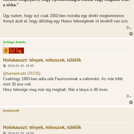
a sírba."
Úgy tudom, hogy ezt csak 2002-ben mondta egy direkt megkeresésre.
Annyit árult el, hogy állítólag egy Hoess feleségének írt levélről van szó.
0
x
Szilágyi András
*
Holokauszt: tények, mítoszok, túlélők
H
2014.01.20. 19:35
o
z
@tamáskodó (76725):
z
Csakhogy 1983-ban adta oda Faurissonnak a vallomást. Az már több
á
s
mint 30 éve volt.
z
Höss felesége meg már rég meghalt. Már a lánya is 80 éves.
ó
l
0
x
á
s
tamáskodó
Holokauszt: tények, mítoszok, túlélők
H
2014.01.20. 19:56