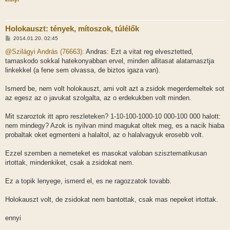
Holokauszt: tények, mítoszok, túlélők
H
2014.01.20. 02:45
o
z
@Szilágyi András (76663):
Andras: Ezt a vitat reg elvesztetted,
z
tamaskodo sokkal hatekonyabban ervel, minden allitasat alatamasztja
á
s
linkekkel (a fene sem olvassa, de biztos igaza van).
z
ó
l
Ismerd be, nem volt holokauszt, ami volt azt a zsidok megerdemeltek sot
á
az egesz az o javukat szolgalta, az o erdekukben volt minden.
s
Mit szaroztok itt apro reszleteken? 1-10-100-1000-10 000-100 000 halott:
nem mindegy? Azok is nyilvan mind magukat oltek meg, es a nacik hiaba
probaltak oket egmenteni a halaltol, az o halalvagyuk erosebb volt.
Ezzel szemben a nemeteket es masokat valoban szisztematikusan
irtottak, mindenkiket, csak a zsidokat nem.
Ez a topik lenyege, ismerd el, es ne ragozzatok tovabb.
Holokauszt volt, de zsidokat nem bantottak, csak mas nepeket irtottak.
ennyi