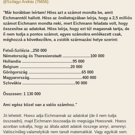
z
@Szilágyi András (76656):
z
á
s
"Már korábban leírtam! Höss azt a számot mondta be, amit
z
Eichmanntól hallott. Höss az önéletrajzában leírja, hogy a 2,5 milliós
ó
l
számot Eichmann mondta neki, mert Eichmann feladata volt, hogy
á
összesítse az adatokat. Höss leírja, hogy ezt túl magasnak tartja, de
s
ő nem tudja a pontos számot, egyes számokra emlékezett csak,
méghozzá a következőkre, a zsidók származási helye szerint:
Felső-Szilézia ..250 000
Németország és Theresienstadt .......................100 000
Hollandia ..........................................95 000
Belgium ..........................................20 000
Görögország ............................................65 000
Magyarország............................................400 000
Szlovákia ............................................90 000
Összesen: 1 130 000
Ami egész közel van a valós számhoz."
Jó lehetett. Hoess adja Eichmannak az adatokat (de ő nem tudja
összeadni), majd Eichmann összeadja és megsúgja Hoessnek. Hoess
azonban sokallja, hogy az általa adott adatok összege annyi, amennyi.
Valószínűleg valamelyikük nem tanult matematikát. Vagy egyikük sem.