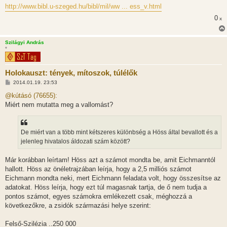
http://www.bibl.u-szeged.hu/bibl/mil/ww ... ess_v.html
0
x
Szilágyi András
*
Holokauszt: tények, mítoszok, túlélők
H
2014.01.19. 23:53
o
z
@kútásó (76655):
z
Miért nem mutatta meg a vallomást?
á
s
z
ó
l
De miért van a több mint kétszeres különbség a Höss által bevallott és a
á
jelenleg hivatalos áldozati szám között?
s
Már korábban leírtam! Höss azt a számot mondta be, amit Eichmanntól
hallott. Höss az önéletrajzában leírja, hogy a 2,5 milliós számot
Eichmann mondta neki, mert Eichmann feladata volt, hogy összesítse az
adatokat. Höss leírja, hogy ezt túl magasnak tartja, de ő nem tudja a
pontos számot, egyes számokra emlékezett csak, méghozzá a
következőkre, a zsidók származási helye szerint:
Felső-Szilézia ..250 000