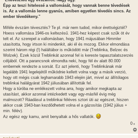
z
Épp az teszi hitelessé a vallomását, hogy vannak benne tévedések
ó
l
is. Az a vallomás lenne gyanús, amiben egyetlen tévedés sincs. Az
á
ember tévedékeny."
s
Miféle évszám tévesztés? Te pl. már nem tudod, mikor érettségiztél?
Hoess vallomása 1946-os keltezésű. 1941-hez képest csak szűk öt év
telt el. Az szerepel a vallomásban, hogy 1941 májusában Himmler
utasította, hogy irtson ki mindenkit, aki él és mozog. Ekkor elmondása
szerint három régi (!) haláltábor is működött már (Treblinka, Belzec és
Wolzek). Ezek közül Treblinkát azonnal fel is kereste tapasztalatszerzés
céljából. Ott a parancsnok elmondta neki, hogy fél év alatt 80.000
embernek rendezte a sorsát. Ez azt jelenti, hogy Treblinkának már
legalább 1941 legelejétől működnie kellett volna vagy a másik verzió,
hogy ott mégis csak leghamarabb 1943 elején járt, mivel az állítólagos
treblinkai halálgyárat 1942 júliusában állították fel.
Hogy a túróba ne emlékezett volna arra, hogy amikor megkapta az
utasítást, akkor azonnal intézkedett vagy egy-másfél évig még
malmozott? Ráadásul a treblinkai féléves sztori üti az egészet, hiszen
akkor csak 1943-ban kezdődhetett volna el a gázosítás (1942 július +
min. félév).
Az egész egy kamu, amit benyaltak a hős vallatók.
0
x