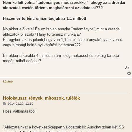
s
Nem kellett volna "tudományos módszerekkel" -ahogy az a drezdai
z
áldozatok esetén történt- meghatározni az adatokat???
ó
l
á
Hiszen ez történt, onnan tudjuk az 1,1 milliót!
s
No,akkor elő vele! És ez is van annyira "tudományos",mint a drezdai
áldozatokról szóló? Hány történész munkája?
És egyben azt is jelenti,hogy van 1,1 millió halotti anyakönyvi kivonat
vagy bírósági holttá nyilvánítási határozat???
És akkor a korábbi 4 milliós szám -elég makacsul és sokáig tartotta
magát- miből adódott?
0
x
kútásó
Holokauszt: tények, mítoszok, túlélők
H
2014.01.20. 12:19
o
z
Höss vallomásából:
z
á
s
z
"Áldozatainkat a következőképpen válogattuk ki: Auschwitzban két SS
ó
l