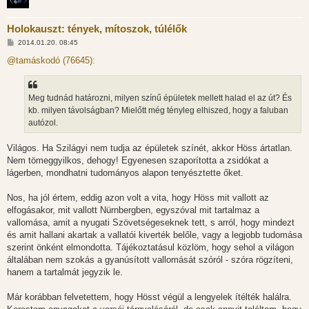
Holokauszt: tények, mítoszok, túlélők
H
2014.01.20. 08:45
o
z
@tamáskodó (76645):
z
á
s
z
Meg tudnád határozni, milyen színű épületek mellett halad el az út? És
ó
l
kb. milyen távolságban? Mielőtt még tényleg elhiszed, hogy a faluban
á
autózol.
s
Világos. Ha Szilágyi nem tudja az épületek színét, akkor Höss ártatlan.
Nem tömeggyilkos, dehogy! Egyenesen szaporította a zsidókat a
lágerben, mondhatni tudományos alapon tenyésztette őket.
Nos, ha jól értem, eddig azon volt a vita, hogy Höss mit vallott az
elfogásakor, mit vallott Nürnbergben, egyszóval mit tartalmaz a
vallomása, amit a nyugati Szövetségeseknek tett, s arról, hogy mindezt
és amit hallani akartak a vallatói kiverték belőle, vagy a legjobb tudomása
szerint önként elmondotta. Tájékoztatásul közlöm, hogy sehol a világon
általában nem szokás a gyanúsított vallomását szóról - szóra rögzíteni,
hanem a tartalmát jegyzik le.
Már korábban felvetettem, hogy Hösst végül a lengyelek ítélték halálra.