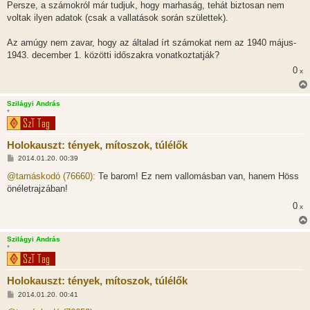
Persze, a számokról már tudjuk, hogy marhaság, tehát biztosan nem
voltak ilyen adatok (csak a vallatások során születtek).
Az amúgy nem zavar, hogy az általad írt számokat nem az 1940 május-
1943. december 1. közötti időszakra vonatkoztatják?
0
x
Szilágyi András
*
Holokauszt: tények, mítoszok, túlélők
H
2014.01.20. 00:39
o
z
@tamáskodó (76660):
Te barom! Ez nem vallomásban van, hanem Höss
z
önéletrajzában!
á
s
0
x
z
ó
l
á
Szilágyi András
s
*
Holokauszt: tények, mítoszok, túlélők
H
2014.01.20. 00:41
o