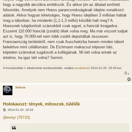
hogy a nagyobb akciókra emlékszik. És akkor jön az általad említett
felsorolás. Amelyek nem Hoess parancsnokságának idejére vonatkozó
adatok. Akkor hogyan lehetséges, hogy Hoess idejében 3 millióan haltak
meg a táborban, ha mindenki (1,1-1,3 millió) később halt meg? A
Hoessnek tulajdonított számokból csak egyet, a franciát kiragadva.
Eszerint 110.000 franciát (zsidót) öltek volna meg. Ma már viszont tudjuk
azt is, hogy 70.000-nél nem több zsidót deportáltak összesen
Franciaország területéről, nem csak Auschwitzba hanem minden tábort
beleértve mint célállomást. De Eichmann makacsul teljesen fals,
képtelen számokat sugdosott a kollégáinak. Mi lett volna ennek az
értelme, ha igaz lett volna? Semmi.
A hozzászólást 1 alkalommal szerkesztették, utoljára
tamáskodó
2014.01.20. 19:30-kor.
0
x
Solaris
Holokauszt: tények, mítoszok, túlélők
H
2014.01.20. 19:26
o
z
@ennyi (76710):
z
á
s
z