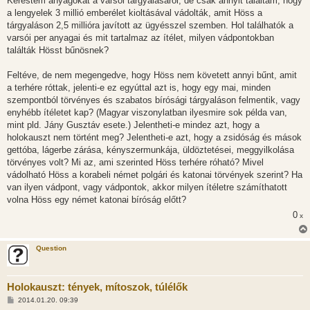
Kerestem anyagokat a varsói tárgyalásáról, de csak annyit találtam, hogy
a lengyelek 3 millió emberélet kioltásával vádolták, amit Höss a
tárgyaláson 2,5 millióra javított az ügyésszel szemben. Hol találhatók a
varsói per anyagai és mit tartalmaz az ítélet, milyen vádpontokban
találták Hösst bűnösnek?
Feltéve, de nem megengedve, hogy Höss nem követett annyi bűnt, amit
a terhére róttak, jelenti-e ez egyúttal azt is, hogy egy mai, minden
szempontból törvényes és szabatos bírósági tárgyaláson felmentik, vagy
enyhébb ítéletet kap? (Magyar viszonylatban ilyesmire sok példa van,
mint pld. Jány Gusztáv esete.) Jelentheti-e mindez azt, hogy a
holokauszt nem történt meg? Jelentheti-e azt, hogy a zsidóság és mások
gettóba, lágerbe zárása, kényszermunkája, üldöztetései, meggyilkolása
törvényes volt? Mi az, ami szerinted Höss terhére róható? Mivel
vádolható Höss a korabeli német polgári és katonai törvények szerint? Ha
van ilyen vádpont, vagy vádpontok, akkor milyen ítéletre számíthatott
volna Höss egy német katonai bíróság előtt?
0
x
Question
Holokauszt: tények, mítoszok, túlélők
H
2014.01.20. 09:39
o