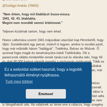
o
z
@Szilágyi András (76663):
z
á
s
"Nem értem, hogy mit blablázol össze-vissza.
z
1941, 42, 43, blablabla.
ó
l
Megint nem mondtál semmi értelmeset."
á
s
Teljesen kizártnak tartom, hogy nem érted.
Hoess vallomása szerint 1941 májusában utasítást kap Himmlertől, hogy
öljön. Gondolkodott egy percet, mitévő is legyen, amikor is eszébe jutott,
hogy már működik három "halálgyár", Treblinka, Belzec és Wolzek. Ő
azonnal fogta magát és tanulmányútra indult Treblinkába. Ott a
parancsnok ellátta mindenféle remek tanáccsal és elárulta neki, hogy fél
év alatt 80.000 foglyot sikerült megölni a gázkamrás módszerrel. Több se
kellett Hoessnek, vissza Auschwitzba és már ki is próbálta a tanultakat.
Ez a weboldal sütiket használ, hogy a legjobb
Ugye ismerjük a hivatalos holokauszt verziót, mely szerint valóban, már
1941 szeptemberében sor is került erre.
felhasználói élményt nyújthassa.
Problémák az időpontokkal:
Tudj meg többet
- 1941 májusában sem Treblinka (1942. júliustól üzemelt), sem Belzec
(1942. márciustól üzemelt), sem Wolzek (az meg mi a szösz?) üzemelt.
Ha valakinek esetleg Sobibor ugrana be Wolzek helyett, hát az a tábor is
Értettem!
csak 1942. májustól üzemelt. Tehát amikor Himmler ezt az utasítást adta
volna neki, egészen biztosan nem léteztek ezek a "halálgyárak" és nem
is látogathatott oda. Ha valakinek az lenne erre a válasza, hogy szegény