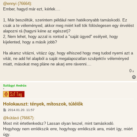
z
@ennyi (76664):
z
Ember, hagyd már ezt, kérlek....
á
s
z
1, Már beszéltük, szerintem például nem hatékonyabb tamáskodó. Ez
ó
l
csak a te véleményed, akkor meg miért kell tök fölöslegesen egy érvelést
á
alapozni rá (hagyni kéne az egészet)?
s
2, Nem lehet, hogy azzal is rontod a "saját ügyed" esélyeit, hogy
kijelented, hogy a másik jobb?
Ha akarsz vitázni, vitázz úgy, hogy elhiszed hogy meg tudod nyerni azt a
vitát, ne add fel alapból a saját megalapozatlan szubjektív véleményed
miatt, másokat meg pláne ne akarj erre rávenni....
0
x
Szilágyi András
*
Holokauszt: tények, mítoszok, túlélők
H
2014.01.20. 11:57
o
z
@kútásó (76667):
z
Most mit értetlenkedsz? Lassan olyan leszel, mint tamáskodó.
á
s
Hogyhogy nem emlékszik erre, hogyhogy emlékszik arra, miért így, miért
z
úgy.
ó