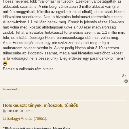
Hoess nevéhez több "vallomás" is fűződik. Ezekben változtatgatták az
s
áldozatok számát is. A nürnbergi változatban 3 millió áldozat van (2,5
millió a meggyilkolt, félmillió az egyéb ok miatt elhalt), de ez csak Hoess
időszakára vonatkozna. Nos, a hivatalos holokauszt történetírás szerint
Auschwitzban 1,1 millióan haltak meg. Ennek is jelentős része 1944-ben
halt volna meg (köztük állítólagosan ugye a 400 ezer magyarországi
zsidó). Tehát a hivatalos holokauszt történetírás szerint az 1,1 millió min.
fele, de inkább többsége Hoess parancsnoksága után halt volna meg.
Azaz Hoess idején csak egy pár százezer halhatott meg még a
mainstream olvasat szerint is. Akkor pedig Hoess akár 8-10-szeresen
túlbecsülte az áldozatok számát, még a mai hivatalos verzióhoz képest
is (a valóságról ne is beszéljünk). Elég érdekes egy parancsnoktól, nem?
Persze a vallomás rém hiteles.
0
x
tamáskodó
Holokauszt: tények, mítoszok, túlélők
H
2014.01.20. 00:13
o
z
@Szilágyi András (76651):
z
á
s
"Eltévesztett egy évszámot. Nagy ügy.