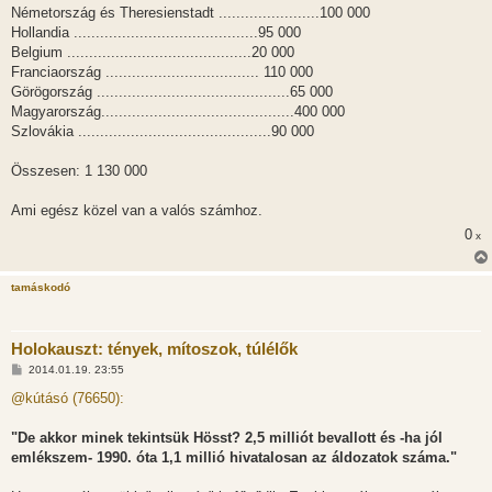
Németország és Theresienstadt .......................100 000
Hollandia ..........................................95 000
Belgium ..........................................20 000
Franciaország ................................... 110 000
Görögország ............................................65 000
Magyarország............................................400 000
Szlovákia ............................................90 000
Összesen: 1 130 000
Ami egész közel van a valós számhoz.
0
x
tamáskodó
Holokauszt: tények, mítoszok, túlélők
H
2014.01.19. 23:55
o
z
@kútásó (76650):
z
á
s
"De akkor minek tekintsük Hösst? 2,5 milliót bevallott és -ha jól
z
emlékszem- 1990. óta 1,1 millió hivatalosan az áldozatok száma."
ó
l
á