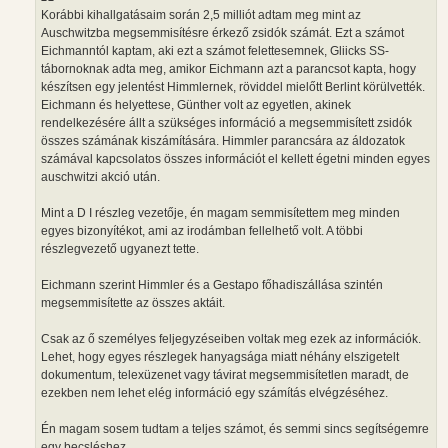
Korábbi kihallgatásaim során 2,5 milliót adtam meg mint az
Auschwitzba megsemmisítésre érkező zsidók számát. Ezt a számot
Eichmanntól kaptam, aki ezt a számot felettesemnek, Gliicks SS-
tábornoknak adta meg, amikor Eichmann azt a parancsot kapta, hogy
készítsen egy jelentést Himmlernek, röviddel mielőtt Berlint körülvették.
Eichmann és helyettese, Günther volt az egyetlen, akinek
rendelkezésére állt a szükséges információ a megsemmisített zsidók
összes számának kiszámítására. Himmler parancsára az áldozatok
számával kapcsolatos összes információt el kellett égetni minden egyes
auschwitzi akció után.
Mint a D I részleg vezetője, én magam semmisítettem meg minden
egyes bizonyítékot, ami az irodámban fellelhető volt. A többi
részlegvezető ugyanezt tette.
Eichmann szerint Himmler és a Gestapo főhadiszállása szintén
megsemmisítette az összes aktáit.
Csak az ő személyes feljegyzéseiben voltak meg ezek az információk.
Lehet, hogy egyes részlegek hanyagsága miatt néhány elszigetelt
dokumentum, telexüzenet vagy távirat megsemmisítetlen maradt, de
ezekben nem lehet elég információ egy számítás elvégzéséhez.
Én magam sosem tudtam a teljes számot, és semmi sincs segítségemre
egy becsléshez.