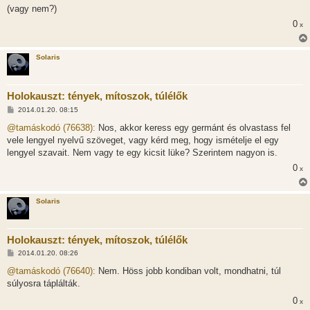
(vagy nem?)
0
x
Solaris
Holokauszt: tények, mítoszok, túlélők
H
2014.01.20. 08:15
o
z
@tamáskodó (76638):
Nos, akkor keress egy germánt és olvastass fel
z
vele lengyel nyelvű szöveget, vagy kérd meg, hogy ismételje el egy
á
s
lengyel szavait. Nem vagy te egy kicsit lüke? Szerintem nagyon is.
z
0
ó
x
l
á
s
Solaris
Holokauszt: tények, mítoszok, túlélők
H
2014.01.20. 08:26
o
z
@tamáskodó (76640):
Nem. Höss jobb kondiban volt, mondhatni, túl
z
súlyosra táplálták.
á
s
0
x
z