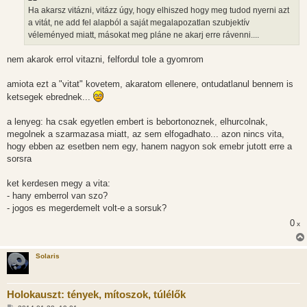
Ha akarsz vitázni, vitázz úgy, hogy elhiszed hogy meg tudod nyerni azt
a vitát, ne add fel alapból a saját megalapozatlan szubjektív
véleményed miatt, másokat meg pláne ne akarj erre rávenni....
nem akarok errol vitazni, felfordul tole a gyomrom
amiota ezt a "vitat" kovetem, akaratom ellenere, ontudatlanul bennem is
ketsegek ebrednek...
a lenyeg: ha csak egyetlen embert is bebortonoznek, elhurcolnak,
megolnek a szarmazasa miatt, az sem elfogadhato... azon nincs vita,
hogy ebben az esetben nem egy, hanem nagyon sok emebr jutott erre a
sorsra
ket kerdesen megy a vita:
- hany emberrol van szo?
- jogos es megerdemelt volt-e a sorsuk?
0
x
Solaris
Holokauszt: tények, mítoszok, túlélők