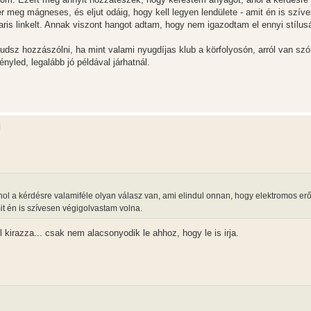
r meg mágneses, és eljut odáig, hogy kell legyen lendülete - amit én is szív
aris linkelt. Annak viszont hangot adtam, hogy nem igazodtam el ennyi stílus
udsz hozzászólni, ha mint valami nyugdíjas klub a körfolyosón, arról van szó
yled, legalább jó példával járhatnál.
i
ol a kérdésre valamiféle olyan válasz van, ami elindul onnan, hogy elektromos er
it én is szívesen végigolvastam volna.
l kirazza... csak nem alacsonyodik le ahhoz, hogy le is irja.