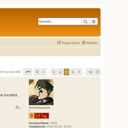
Keresés
Részletes keresés
Regisztráció
Belépés
Oldal:
5
/
10
1
3
4
5
6
7
10
Előző
Következő
84 hozzászólás
…
…
ne kezdeni,
0
mimindannyian
x
*
Hozzászólások:
7918
Csatlakozott:
2011.04.23. 16:20