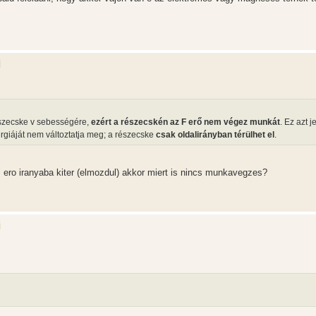
i
észecske v sebességére,
ezért a részecskén az F erő nem végez munkát
. Ez azt j
rgiáját nem változtatja meg; a részecske
csak oldalirányban térülhet el
.
 ero iranyaba kiter (elmozdul) akkor miert is nincs munkavegzes?
i