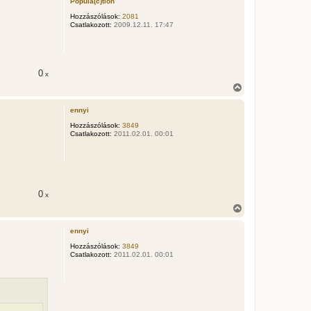
Popula(c)tion
s
z
Hozzászólások:
2081
Csatlakozott:
2009.12.11. 17:47
a
a
t
e
t
0
x
e
j
V
é
i
r
s
ennyi
e
s
z
Hozzászólások:
3849
Csatlakozott:
2011.02.01. 00:01
a
a
t
e
t
e
j
0
x
é
V
r
i
e
s
ennyi
s
z
Hozzászólások:
3849
Csatlakozott:
2011.02.01. 00:01
a
a
t
e
t
e