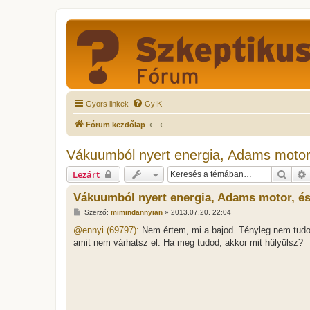
Gyors linkek
GyIK
Fórum kezdőlap
Vákuumból nyert energia, Adams motor,
Kere
Lezárt
Vákuumból nyert energia, Adams motor, és
H
Szerző:
mimindannyian
»
2013.07.20. 22:04
o
z
@ennyi (69797):
Nem értem, mi a bajod. Tényleg nem tudod
z
amit nem várhatsz el. Ha meg tudod, akkor mit hülyülsz?
á
s
z
ó
l
á
s