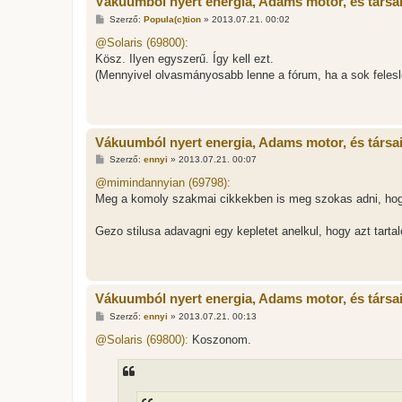
Vákuumból nyert energia, Adams motor, és társa
H
Szerző:
Popula(c)tion
»
2013.07.21. 00:02
o
z
@Solaris (69800):
z
Kösz. Ilyen egyszerű. Így kell ezt.
á
s
(Mennyivel olvasmányosabb lenne a fórum, ha a sok felesl
z
ó
l
á
s
Vákuumból nyert energia, Adams motor, és társa
H
Szerző:
ennyi
»
2013.07.21. 00:07
o
z
@mimindannyian (69798):
z
Meg a komoly szakmai cikkekben is meg szokas adni, hogy 
á
s
z
Gezo stilusa adavagni egy kepletet anelkul, hogy azt tart
ó
l
á
s
Vákuumból nyert energia, Adams motor, és társa
H
Szerző:
ennyi
»
2013.07.21. 00:13
o
z
@Solaris (69800):
Koszonom.
z
á
s
z
ó
l