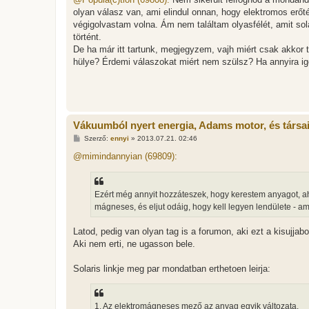
z
olyan válasz van, ami elindul onnan, hogy elektromos erőté
á
s
végigolvastam volna. Ám nem találtam olyasfélét, amit sol
z
történt.
ó
l
De ha már itt tartunk, megjegyzem, vajh miért csak akkor t
á
hülye? Érdemi válaszokat miért nem szülsz? Ha annyira igén
s
Vákuumból nyert energia, Adams motor, és társa
H
Szerző:
ennyi
»
2013.07.21. 02:46
o
z
@mimindannyian (69809):
z
á
s
z
Ezért még annyit hozzáteszek, hogy kerestem anyagot, ah
ó
l
mágneses, és eljut odáig, hogy kell legyen lendülete - am
á
s
Latod, pedig van olyan tag is a forumon, aki ezt a kisujjabo
Aki nem erti, ne ugasson bele.
Solaris linkje meg par mondatban erthetoen leirja:
1. Az elektromágneses mező az anyag egyik változata.