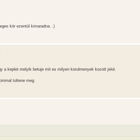
i
eges kör ezentúl kimaradna...)
i
a keplet melyik betuje mit es milyen korulmenyek kozott jelol.
alommal toltene meg.
i