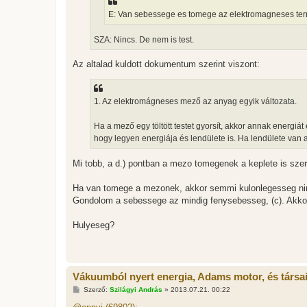
á
E: Van sebessege es tomege az elektromagneses te
s
SZA: Nincs. De nem is test.
Az altalad kuldott dokumentum szerint viszont:
1. Az elektromágneses mező az anyag egyik változata.
Ha a mező egy töltött testet gyorsít, akkor annak energi
hogy legyen energiája és lendülete is. Ha lendülete van
Mi tobb, a d.) pontban a mezo tomegenek a keplete is szer
Ha van tomege a mezonek, akkor semmi kulonlegesseg ninc
Gondolom a sebessege az mindig fenysebesseg, (c). Akkor
Hulyeseg?
Vákuumból nyert energia, Adams motor, és társa
H
Szerző:
Szilágyi András
»
2013.07.21. 00:22
o
z