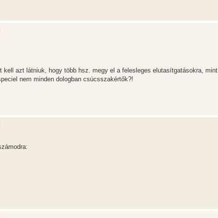
i
kell azt látniuk, hogy több hsz. megy el a felesleges elutasítgatásokra, min
k speciel nem minden dologban csúcsszakértők?!
i
 számodra: