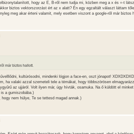
elbizonytalanított, hogy az E, B-ről nem tudja mi, közben meg a x és =-t látsz
kor biztos vektorszorzást ért az x alatt? Én egy egzaltált választ láttam től
nyleg meg akar érteni valamit, mely esetben viszont a google-ről már biztos ha
i
ől már biztos hallott.
művelllődni, kultúrósodni, mindenki lógjon a face-en, oszt jónapot! XDXDXDXD
köm, ha valaki azzal szemeteli tele a témákat, hogy többszörösen elmagyaráz
gyűrű az ujjáról. Volt ilyen már, úgy hívták, osamuka. Na ő küldött el minket
 is a gumiszobába.)
k, hogy nem hülye, Te se tettesd magad annak.)
i
óm. Ezért még annyit hozzáteszek, hogy kerestem anyagot, ahol a kérdésre 