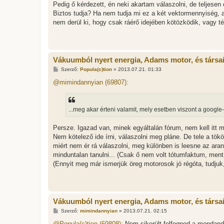
Pedig ő kérdezett, én neki akartam válaszolni, de teljesen 
s
Biztos tudja? Ha nem tudja mi ez a két vektormennyiség, ak
nem derül ki, hogy csak ráérő idejében kötözködik, vagy té
Vákuumból nyert energia, Adams motor, és társa
H
Szerző:
Popula(c)tion
»
2013.07.21. 01:33
o
z
@mimindannyian (69807):
z
á
s
z
...meg akar érteni valamit, mely esetben viszont a google-r
ó
l
á
Persze. Igazad van, minek egyáltalán fórum, nem kell itt 
s
Nem kötelező ide írni, válaszolni meg pláne. De tele a tö
miért nem ér rá válaszolni, meg különben is leesne az arany
minduntalan tanulni... (Csak ő nem volt tótumfaktum, ment
(Ennyit meg már ismerjük öreg motorosok jó régóta, tudju
Vákuumból nyert energia, Adams motor, és társa
H
Szerző:
mimindannyian
»
2013.07.21. 02:15
o
z
@Popula(c)tion (69808):
Nem sikerült felfognod a mondand