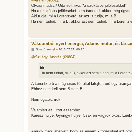
@ennyi (69802):
z
Olvasni tudsz? Oda volt írva: "a szokásos jelölésekkel".
á
s
Ha a szokásos jelöléseket nem ismered, akkor meg úgyse é
z
Aki tudja, mi a Lorentz-erő, az azt is tudja, mi a B.
ó
l
Ha nem tudod, mi a B, akkor azt sem tudod, mi a Lorentz-
á
s
Vákuumból nyert energia, Adams motor, és társa
H
Szerző:
ennyi
»
2013.07.21. 00:35
o
z
@Szilágyi András (69804):
z
á
s
z
Ha nem tudod, mi a B, akkor azt sem tudod, mi a Lorentz
ó
l
á
A Lorentz-erő a mágneses tér által kifejtett erő egy áramjár
s
Ehhez nem kell sem B sem E.
Nem ugatok, irok.
Valamiert ez jutott eszembe:
Karesz hülye. Gyöngyi hülye. Csak én vagyok okos. Ének
Amugy meg, ahelyett, hogy az engem kifogasolnal azt pro