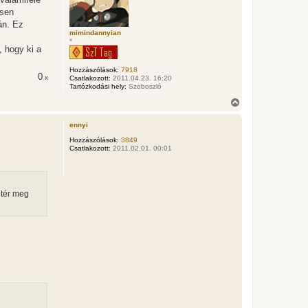
a
esen
t
e
án. Ez
t
mimindannyian
*
e
, hogy ki a
j
é
Hozzászólások:
7918
r
0
x
Csatlakozott:
2011.04.23. 16:20
e
Tartózkodási hely:
Szoboszló
V
i
s
ennyi
s
z
Hozzászólások:
3849
Csatlakozott:
2011.02.01. 00:01
a
a
t
e
t
őtér meg
e
j
é
r
e