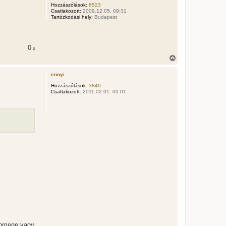
a
Hozzászólások:
6523
t
Csatlakozott:
2009.12.05. 09:31
e
Tartózkodási hely:
Budapest
t
e
j
é
0
x
r
V
e
i
s
ennyi
s
z
Hozzászólások:
3849
Csatlakozott:
2011.02.01. 00:01
a
a
t
e
t
e
j
é
r
e
 tomege vagy