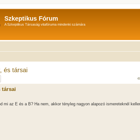
Szkeptikus Fórum
A Szkeptikus Társaság vitafóruma mindenki számára
 és társai
sés
Részletes keresés
4
 társai
 mi az E és a B? Ha nem, akkor tényleg nagyon alapozó ismereteknél kelle