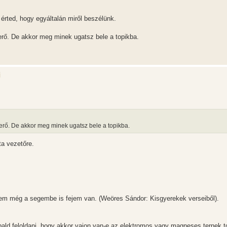
rted, hogy egyáltalán miről beszélünk.
erő. De akkor meg minek ugatsz bele a topikba.
i
-erő. De akkor meg minek ugatsz bele a topikba.
ta vezetőre.
em még a segembe is fejem van. (Weöres Sándor: Kisgyerekek verseiből).
bald feloldani, hogy akkor vajon van-e az elektromos vagy magneses ternek