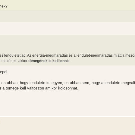
rnek?
át és lendületet ad. Az energia-megmaradás és a lendület-megmaradás miatt a mezőn
 a mezőnek, akkor
tömegének is kell lennie
.
epel.
s abban, hogy lendulete is legyen, es abban sem, hogy a lendulete megval
 a tomege kell valtozzon amikor kolcsonhat.
i