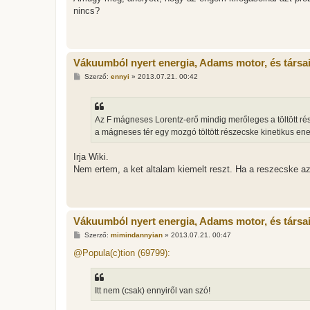
nincs?
Vákuumból nyert energia, Adams motor, és társa
H
Szerző:
ennyi
»
2013.07.21. 00:42
o
z
z
á
s
Az F mágneses Lorentz-erő mindig merőleges a töltött r
z
a mágneses tér egy mozgó töltött részecske kinetikus ene
ó
l
á
Irja Wiki.
s
Nem ertem, a ket altalam kiemelt reszt. Ha a reszecske az
Vákuumból nyert energia, Adams motor, és társa
H
Szerző:
mimindannyian
»
2013.07.21. 00:47
o
z
@Popula(c)tion (69799):
z
á
s
z
Itt nem (csak) ennyiről van szó!
ó
l
á