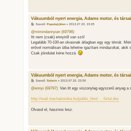
Vákuumból nyert energia, Adams motor, és társa
H
Szerző:
Popula(c)tion
»
2013.07.20. 23:05
o
z
@mimindannyian (69798):
z
Itt nem (csak) ennyiről van szó!
á
s
Legalább 70-100-an olvasnak átlagban egy egy témát. Miért 
z
erővel normálisan útba lehetne igazítani mindazokat, aki
ó
l
Csak jóindulat kéne hozzá.
á
s
Vákuumból nyert energia, Adams motor, és társa
H
Szerző:
Solaris
»
2013.07.20. 23:50
o
z
@ennyi (69797):
Van itt egy viszonylag egyszerű anyag a
z
á
s
http://mail.mechatronika.hu/public_html ... fiztul.doc
z
ó
l
Olvasd el, hasznos lesz.
á
s